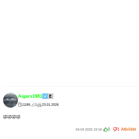
Aigars1981
1189
1
23.01.2026
🤣🤣🤣🤣
0
1
Atbildēt
04.04.2026 19:18