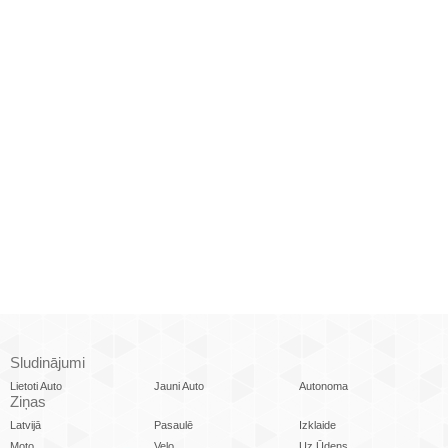
Sludinājumi
Lietoti Auto
Jauni Auto
Autonoma
Ziņas
Latvijā
Pasaulē
Izklaide
Moto
Velo
Uz Ūdens