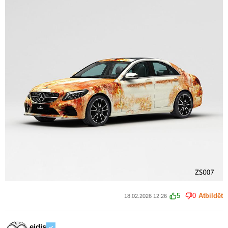
5
0
Atbildēt
18.02.2026 12:26
eidis