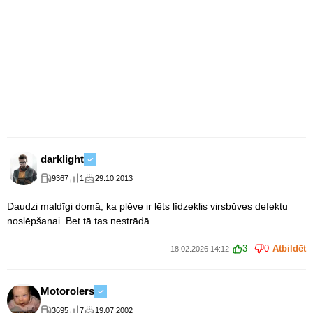
darklight
9367
1
29.10.2013
Daudzi maldīgi domā, ka plēve ir lēts līdzeklis virsbūves defektu
noslēpšanai. Bet tā tas nestrādā.
3
0
Atbildēt
18.02.2026 14:12
Motorolers
3695
7
19.07.2002