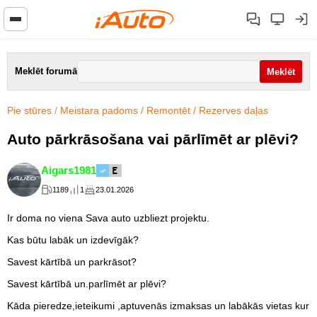
Meklēt forumā
Pie stūres
/
Meistara padoms / Remontēt / Rezerves daļas
Auto pārkrāsošana vai pārlīmēt ar plēvi?
Aigars1981
1189
1
23.01.2026
Ir doma no viena Sava auto uzbliezt projektu.
Kas būtu labāk un izdevīgāk?
Savest kārtībā un parkrāsot?
Savest kārtībā un.parlīmēt ar plēvi?
Kāda pieredze,ieteikumi ,aptuvenās izmaksas un labākās vietas kur