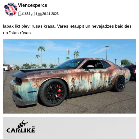
Viencexpercs
1661
1
26.11.2023
labāk likt plēvi rūsas krāsā. Varēs ietaupīt un nevajadzēs baidīties
no īstas rūsas.