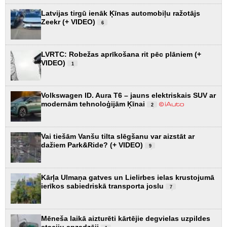
Latvijas tirgū ienāk Ķīnas automobiļu ražotājs
Zeekr (+ VIDEO)
6
LVRTC: Robežas aprīkošana rit pēc plāniem (+
VIDEO)
1
Volkswagen ID. Aura T6 – jauns elektriskais SUV ar
modernām tehnoloģijām Ķīnai
2
Vai tiešām Vanšu tilta slēgšanu var aizstāt ar
dažiem Park&Ride? (+ VIDEO)
9
Kārļa Ulmaņa gatves un Lielirbes ielas krustojumā
ierīkos sabiedriskā transporta joslu
7
Mēneša laikā aizturēti kārtējie degvielas uzpildes
staciju apzadzēji