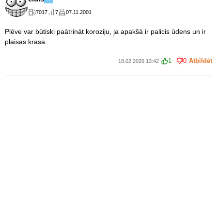
7017
7
07.11.2001
Plēve var būtiski paātrināt koroziju, ja apakšā ir palicis ūdens un ir
plaisas krāsā.
1
0
Atbildēt
18.02.2026 13:42