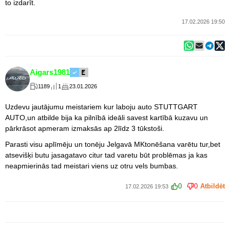
to izdarīt.
17.02.2026 19:50
Aigars1981
1189
1
23.01.2026
Uzdevu jautājumu meistariem kur laboju auto STUTTGART
AUTO,un atbilde bija ka pilnībā ideāli savest kartībā kuzavu un
pārkrāsot apmeram izmaksās ap 2līdz 3 tūkstoši.
Parasti visu aplīmēju un tonēju Jelgavā MKtonēšana varētu tur,bet
atsevišķi butu jasagatavo citur tad varetu būt problēmas ja kas
neapmierinās tad meistari viens uz otru vels bumbas.
0
0
Atbildēt
17.02.2026 19:53