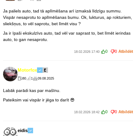
Ja paliels auto, tad tā aplīmēšana arī izmaksā līdzīgu summu.
Vispār nesaprotu to aplīmēšanas bumu. Ok, lukturus, ap rokturiem,
sliekšņus, to vēl saprotu, bet līmēt visu ?
Ja ir īpaši ekskulzīvs auto, tad vēl var saprast to, bet līmēt ierindas
auto, to gan nesaprotu.
0
0
Atbildēt
18.02.2026 17:40
Motorfox
80
1
09.08.2025
Labāk parādi kas par mašīnu.
Pateiksim vai vispār ir jēga to darīt 😎
0
0
Atbildēt
18.02.2026 18:42
eidis