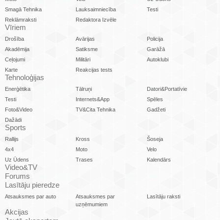
Smagā Tehnika
Lauksaimniecība
Testi
Reklāmraksti
Redaktora Izvēle
Vīriem
Drošība
Avārijas
Policija
Akadēmija
Satiksme
Garāžā
Ceļojumi
Militāri
Autoklubi
Karte
Reakcijas tests
Tehnoloģijas
Enerģētika
Tālruņi
Datori&Portatīvie
Testi
Internets&App
Spēles
Foto&Video
TV&Cita Tehnika
Gadžeti
Dažādi
Sports
Rallijs
Kross
Šoseja
4x4
Moto
Velo
Uz Ūdens
Trases
Kalendārs
Video&TV
Forums
Lasītāju pieredze
Atsauksmes par auto
Atsauksmes par
Lasītāju raksti
uzņēmumiem
Akcijas