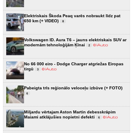
Elektriskais Škoda Peaq varēs nobraukt līdz pat
650 km (+ VIDEO)
8
Volkswagen ID. Aura T6 – jauns elektriskais SUV ar
modernām tehnoloģijām Ķīnai
2
No 66 000 eiro - Dodge Charger atgriežas Eiropas
tirgū
3
Pabeigta trīs reģionālo veloceļu izbūve (+ FOTO)
6
Miljardu vērtajam Aston Martin debesskrāpim
Maiami atklājušies nopietni defekti
6