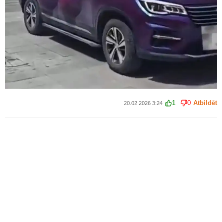
1
0
Atbildēt
20.02.2026 3:24