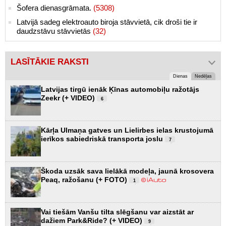
Šofera dienasgrāmata.
(5308)
Latvijā sadeg elektroauto biroja stāvvietā, cik droši tie ir
daudzstāvu stāvvietās
(32)
LASĪTĀKIE RAKSTI
Dienas
Nedēļas
Latvijas tirgū ienāk Ķīnas automobiļu ražotājs
Zeekr (+ VIDEO)
6
Kārļa Ulmaņa gatves un Lielirbes ielas krustojumā
ierīkos sabiedriskā transporta joslu
7
Škoda uzsāk sava lielākā modeļa, jaunā krosovera
Peaq, ražošanu (+ FOTO)
1
Vai tiešām Vanšu tilta slēgšanu var aizstāt ar
dažiem Park&Ride? (+ VIDEO)
9