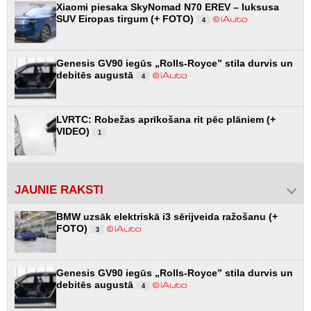
Xiaomi piesaka SkyNomad N70 EREV – luksusa
SUV Eiropas tirgum (+ FOTO)
4
Genesis GV90 iegūs „Rolls-Royce” stila durvis un
debitēs augustā
4
LVRTC: Robežas aprīkošana rit pēc plāniem (+
VIDEO)
1
JAUNIE RAKSTI
BMW uzsāk elektriskā i3 sērijveida ražošanu (+
FOTO)
3
Genesis GV90 iegūs „Rolls-Royce” stila durvis un
debitēs augustā
4