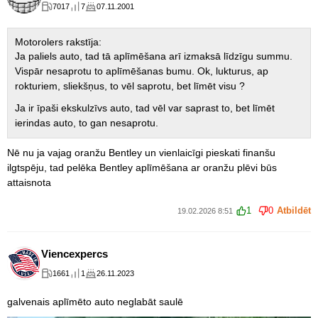
7017
7
07.11.2001
Motorolers rakstīja:
Ja paliels auto, tad tā aplīmēšana arī izmaksā līdzīgu summu.
Vispār nesaprotu to aplīmēšanas bumu. Ok, lukturus, ap
rokturiem, sliekšņus, to vēl saprotu, bet līmēt visu ?
Ja ir īpaši ekskulzīvs auto, tad vēl var saprast to, bet līmēt
ierindas auto, to gan nesaprotu.
Nē nu ja vajag oranžu Bentley un vienlaicīgi pieskati finanšu
ilgtspēju, tad pelēka Bentley aplīmēšana ar oranžu plēvi būs
attaisnota
1
0
Atbildēt
19.02.2026 8:51
Viencexpercs
1661
1
26.11.2023
galvenais aplīmēto auto neglabāt saulē