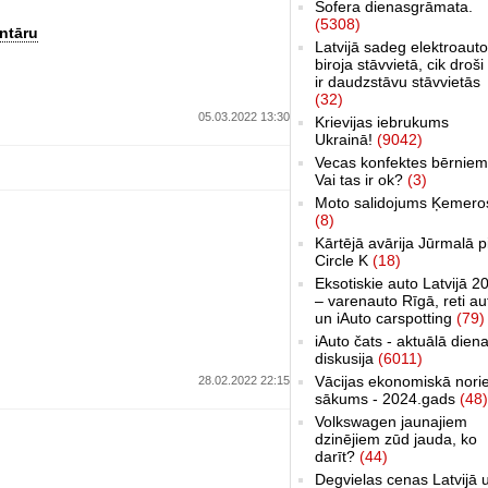
Šofera dienasgrāmata.
(5308)
ntāru
Latvijā sadeg elektroauto
biroja stāvvietā, cik droši 
ir daudzstāvu stāvvietās
(32)
05.03.2022 13:30
Krievijas iebrukums
Ukrainā!
(9042)
Vecas konfektes bērniem
Vai tas ir ok?
(3)
Moto salidojums Ķemero
(8)
Kārtējā avārija Jūrmalā p
Circle K
(18)
Eksotiskie auto Latvijā 2
– varenauto Rīgā, reti au
un iAuto carspotting
(79)
iAuto čats - aktuālā dien
diskusija
(6011)
Vācijas ekonomiskā nori
28.02.2022 22:15
sākums - 2024.gads
(48)
Volkswagen jaunajiem
dzinējiem zūd jauda, ko
darīt?
(44)
Degvielas cenas Latvijā 