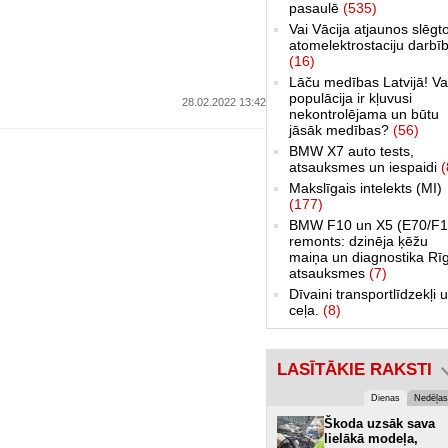
pasaulē
(535)
Vai Vācija atjaunos slēgt
atomelektrostaciju darbī
(16)
Lāču medības Latvijā! Va
populācija ir kļuvusi
28.02.2022 13:42
nekontrolējama un būtu
jāsāk medības?
(56)
BMW X7 auto tests,
atsauksmes un iespaidi
(
Makslīgais intelekts (MI)
(177)
BMW F10 un X5 (E70/F1
remonts: dzinēja ķēžu
maiņa un diagnostika Rī
atsauksmes
(7)
Dīvaini transportlīdzekļi 
ceļa.
(8)
LASĪTĀKIE RAKSTI
Dienas
Nedēļas
Škoda uzsāk sava
lielākā modeļa,