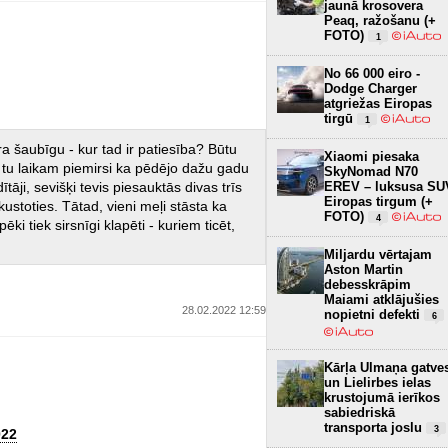
jaunā krosovera
Peaq, ražošanu (+
FOTO)
1
No 66 000 eiro -
Dodge Charger
atgriežas Eiropas
tirgū
1
a šaubīgu - kur tad ir patiesība? Būtu
Xiaomi piesaka
et tu laikam piemirsi ka pēdējo dažu gadu
SkyNomad N70
āji, sevišķi tevis piesauktās divas trīs
EREV – luksusa SU
Eiropas tirgum (+
ustoties. Tātad, vieni meļi stāsta ka
FOTO)
4
pēki tiek sirsnīgi klapēti - kuriem ticēt,
Miljardu vērtajam
Aston Martin
debesskrāpim
Maiami atklājušies
28.02.2022 12:59
nopietni defekti
6
Kārļa Ulmaņa gatve
un Lielirbes ielas
krustojumā ierīkos
sabiedriskā
transporta joslu
3
022