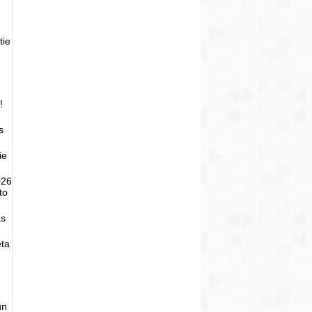
tie
!
s
ie
026
to
as
eta
un