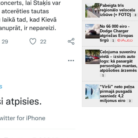
Pabeigta trīs
reģionālo veloceļu
izbūve (+ FOTO)
3
No 66 000 eiro -
Dodge Charger
atgriežas Eiropas
tirgū
1
Ceļojuma suvenīru
vietā – izsists auto
logs: kā pasargāt
personīgās mantas,
atpūšoties ārzemēs
1
“Virši” neto peļņa
pirmajā pusgadā
sasniedz 4,2
miljonus eiro
3