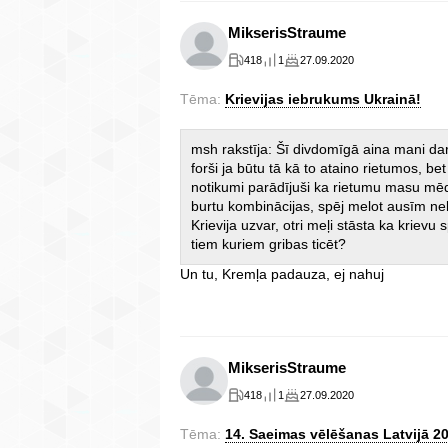
MikserisStraume
418
1
27.09.2020
Tēma:
Krievijas iebrukums Ukrainā!
msh rakstīja: Šī divdomīgā aina mani dar
forši ja būtu tā kā to ataino rietumos, b
notikumi parādījuši ka rietumu masu mēdīt
burtu kombinācijas, spēj melot ausīm nek
Krievija uzvar, otri meļi stāsta ka krievu s
tiem kuriem gribas ticēt?
Un tu, Kremļa padauza, ej nahuj
MikserisStraume
418
1
27.09.2020
Tēma:
14. Saeimas vēlēšanas Latvijā 2