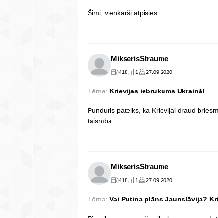
Šimi, vienkārši atpisies
MikserisStraume
418
1
27.09.2020
Tēma:
Krievijas iebrukums Ukrainā!
Punduris pateiks, ka Krievijai draud bri
taisnība.
MikserisStraume
418
1
27.09.2020
Tēma:
Vai Putina plāns Jaunslāvija? Kri