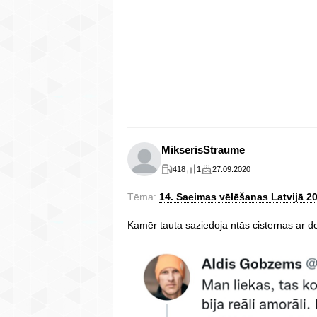
MikserisStraume
418
1
27.09.2020
Tēma:
14. Saeimas vēlēšanas Latvijā 2
Kamēr tauta saziedoja ntās cisternas ar de