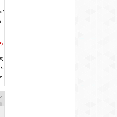
o
bu?
i
8)
5)
gā,
uz