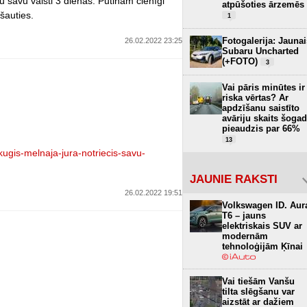
 savu valsti 3 dienās. Putinam cienīgi
atpūšoties ārzemēs
šauties.
1
Fotogalerija: Jaunai
26.02.2022 23:25
Subaru Uncharted
(+FOTO)
3
Vai pāris minūtes ir
riska vērtas? Ar
apdzīšanu saistīto
avāriju skaits šogad
pieaudzis par 66%
13
kugis-melnaja-jura-notriecis-savu-
JAUNIE RAKSTI
26.02.2022 19:51
Volkswagen ID. Aur
T6 – jauns
elektriskais SUV ar
modernām
tehnoloģijām Ķīnai
Vai tiešām Vanšu
tilta slēgšanu var
aizstāt ar dažiem