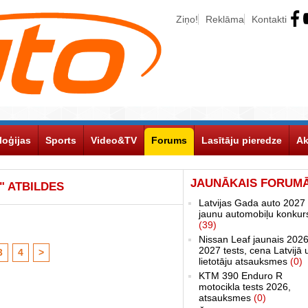
Ziņo!
Reklāma
Kontakti
loģijas
Sports
Video&TV
Forums
Lasītāju pieredze
Ak
JAUNĀKAIS FORUM
" ATBILDES
Latvijas Gada auto 2027 
jaunu automobiļu konkur
(39)
Nissan Leaf jaunais 2026
2027 tests, cena Latvijā 
3
4
>
lietotāju atsauksmes
(0)
KTM 390 Enduro R
motocikla tests 2026,
atsauksmes
(0)