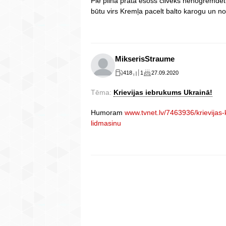
Pie pilna prāta esošs cilvēks nenogremdētu
būtu virs Kremļa pacelt balto karogu un no
MikserisStraume
418
1
27.09.2020
Tēma:
Krievijas iebrukums Ukrainā!
Humoram
www.tvnet.lv/7463936/krievijas-
lidmasinu