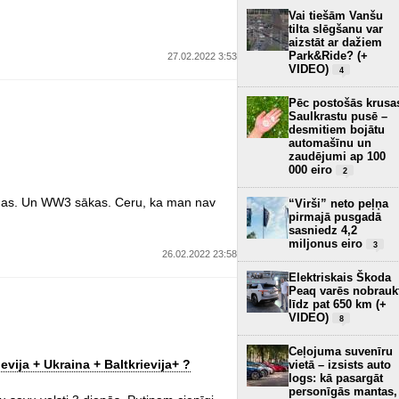
Vai tiešām Vanšu
tilta slēgšanu var
aizstāt ar dažiem
Park&Ride? (+
27.02.2022 3:53
VIDEO)
4
Pēc postošās krusa
Saulkrastu pusē –
desmitiem bojātu
automašīnu un
zaudējumi ap 100
000 eiro
2
esmas. Un WW3 sākas. Ceru, ka man nav
“Virši” neto peļņa
pirmajā pusgadā
sasniedz 4,2
miljonus eiro
3
26.02.2022 23:58
Elektriskais Škoda
Peaq varēs nobrauk
līdz pat 650 km (+
VIDEO)
8
Ceļojuma suvenīru
evija + Ukraina + Baltkrievija+ ?
vietā – izsists auto
logs: kā pasargāt
personīgās mantas,