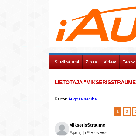
Sludinājumi
Ziņas
Vīriem
Tehno
LIETOTĀJA "MIKSERISSTRAUME
Kārtot:
Augošā secībā
1
2
MikserisStraume
418
1
27.09.2020