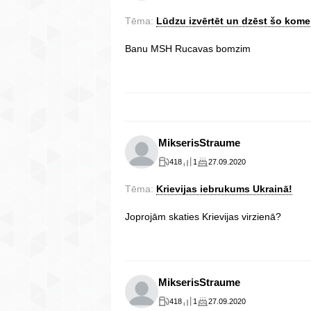
Tēma:
Lūdzu izvērtēt un dzēst šo kome
Banu MSH Rucavas bomzim
MikserisStraume
418
1
27.09.2020
Tēma:
Krievijas iebrukums Ukrainā!
Joprojām skaties Krievijas virzienā?
MikserisStraume
418
1
27.09.2020