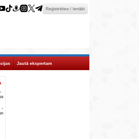
Reģistrēties / Ienākt
cijas
Jautā ekspertam
Ā
-
ss
 -
un