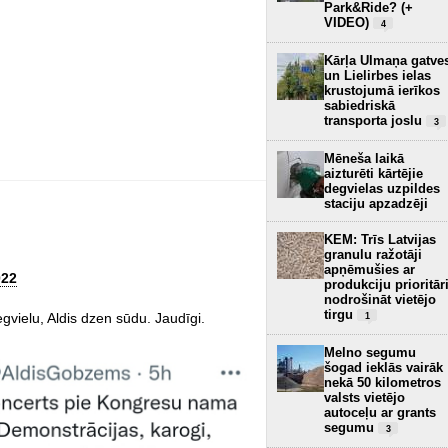
Park&Ride? (+
VIDEO)
4
Kārļa Ulmaņa gatve
un Lielirbes ielas
krustojumā ierīkos
sabiedriskā
transporta joslu
3
Mēneša laikā
aizturēti kārtējie
degvielas uzpildes
staciju apzadzēji
KEM: Trīs Latvijas
granulu ražotāji
apņēmušies ar
022
produkciju prioritār
nodrošināt vietējo
tirgu
gvielu, Aldis dzen sūdu. Jaudīgi.
1
Melno segumu
šogad ieklās vairāk
nekā 50 kilometros
valsts vietējo
autoceļu ar grants
segumu
3