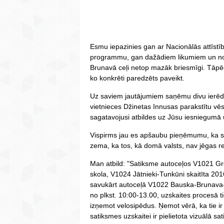
Esmu iepazinies gan ar Nacionālās attīstī
programmu, gan dažādiem likumiem un note
Brunavā ceļi netop mazāk briesmīgi. Tāpēc
ko konkrēti paredzēts paveikt.
Uz saviem jautājumiem saņēmu divu ierēdņ
vietnieces Džinetas Innusas parakstītu vēstu
sagatavojusi atbildes uz Jūsu iesniegumā
Vispirms jau es apšaubu pieņēmumu, ka sat
zema, ka tos, kā domā valsts, nav jēgas re
Man atbild: "Satiksme autoceļos V1021 Gre
skola, V1024 Jātnieki-Tunkūni skaitīta 201
savukārt autoceļā V1022 Bauska-Brunava-
no plkst. 10:00-13.00, uzskaites procesā ti
izņemot velosipēdus. Ņemot vērā, ka tie ir g
satiksmes uzskaitei ir pielietota vizuālā s