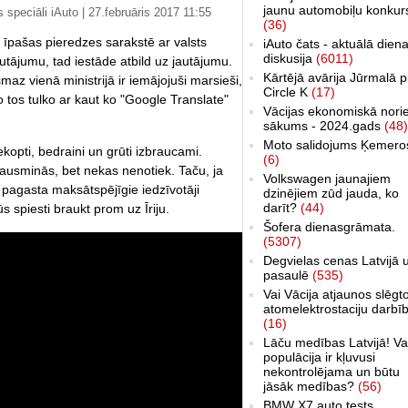
jaunu automobiļu konkur
 speciāli iAuto | 27.februāris 2017 11:55
(36)
 īpašas pieredzes sarakstē ar valsts
iAuto čats - aktuālā dien
diskusija
(6011)
utājumu, tad iestāde atbild uz jautājumu.
Kārtējā avārija Jūrmalā p
az vienā ministrijā ir iemājojuši marsieši,
Circle K
(17)
jo tos tulko ar kaut ko "Google Translate"
Vācijas ekonomiskā nori
sākums - 2024.gads
(48)
Moto salidojums Ķemero
ekopti, bedraini un grūti izbraucami.
(6)
 šausminās, bet nekas nenotiek. Taču, ja
Volkswagen jaunajiem
 pagasta maksātspējīgie iedzīvotāji
dzinējiem zūd jauda, ko
darīt?
(44)
s spiesti braukt prom uz Īriju.
Šofera dienasgrāmata.
(5307)
Degvielas cenas Latvijā 
pasaulē
(535)
Vai Vācija atjaunos slēgt
atomelektrostaciju darbī
(16)
Lāču medības Latvijā! Va
populācija ir kļuvusi
nekontrolējama un būtu
jāsāk medības?
(56)
BMW X7 auto tests,