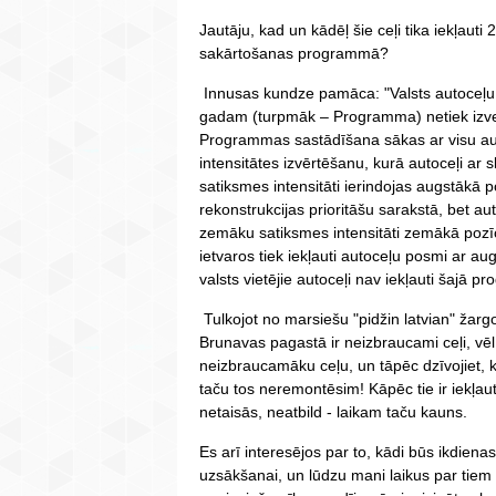
Jautāju, kad un kādēļ šie ceļi tika iekļaut
sakārtošanas programmā?
Innusas kundze pamāca: "Valsts autoceļ
gadam (turpmāk – Programma) netiek izve
Programmas sastādīšana sākas ar visu aut
intensitātes izvērtēšanu, kurā autoceļi ar
satiksmes intensitāti ierindojas augstākā
rekonstrukcijas prioritāšu sarakstā, bet au
zemāku satiksmes intensitāti zemākā poz
ietvaros tiek iekļauti autoceļu posmi ar a
valsts vietējie autoceļi nav iekļauti šajā 
Tulkojot no marsiešu "pidžin latvian" žarg
Brunavas pagastā ir neizbraucami ceļi, vēl
neizbraucamāku ceļu, un tāpēc dzīvojiet, 
taču tos neremontēsim! Kāpēc tie ir iekļa
netaisās, neatbild - laikam taču kauns.
Es arī interesējos par to, kādi būs ikdiena
uzsākšanai, un lūdzu mani laikus par tiem 