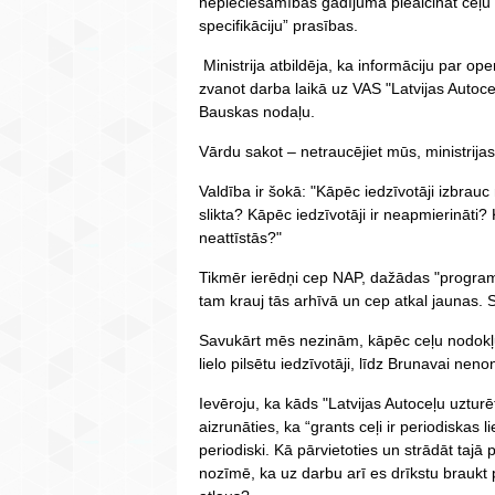
nepieciešamības gadījumā pieaicināt ceļu 
specifikāciju” prasības.
Ministrija atbildēja, ka informāciju par ope
zvanot darba laikā uz VAS "Latvijas Autoce
Bauskas nodaļu.
Vārdu sakot – netraucējiet mūs, ministrijas
Valdība ir šokā: "Kāpēc iedzīvotāji izbra
slikta? Kāpēc iedzīvotāji ir neapmierināt
neattīstās?"
Tikmēr ierēdņi cep NAP, dažādas "program
tam krauj tās arhīvā un cep atkal jaunas. 
Savukārt mēs nezinām, kāpēc ceļu nodokļ
lielo pilsētu iedzīvotāji, līdz Brunavai neno
Ievēroju, ka kāds "Latvijas Autoceļu uztur
aizrunāties, ka “grants ceļi ir periodiskas l
periodiski. Kā pārvietoties un strādāt tajā 
nozīmē, ka uz darbu arī es drīkstu braukt p