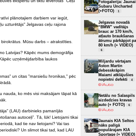
būves ekspertu un tiktu ievērotas “Ceļu
Fotogalerija: Jaunai
Subaru Uncharted
(+FOTO)
1
ratīvi plānotajiem darbiem var iegūt,
Jelgavas novadā
ļu uzturētājs" Jelgavas ceļu rajona
“BMW” vadītājs
brauc ar 170 km/h,
atļauto braukšanas
ātrumu pārkāpjot pa
 birokrātus. Mūsu darbs – atrakstīties.
80 km/h (+ VIDEO)
6
uc no Latvijas? Kāpēc mums demogrāfija
i? Kāpēc uzņēmējdarbība laukos
Miljardu vērtajam
Aston Martin
debesskrāpim
Maiami atklājušies
mas" un citas "marsiešu hronikas," pēc
nopietni defekti
4
Strādā.
u nauda, ko mēs visi maksājam tāpat kā
Netālu no Salaspils
nāk.
aizdedzies kravas
auto (+ FOTO)
6
ētāja" (LAU) darbinieks pamanījās
ietošanas autoceļi”. Tā, lūk! Lietojami tikai
Jaunais KIA Seltos
periodā, kad tie nav lietojami? Vai tas
nāks palīgā
eriodiski? Un slimot tikai tad, kad LAU
populārajam KIA
Sportage (+ VIDEO)