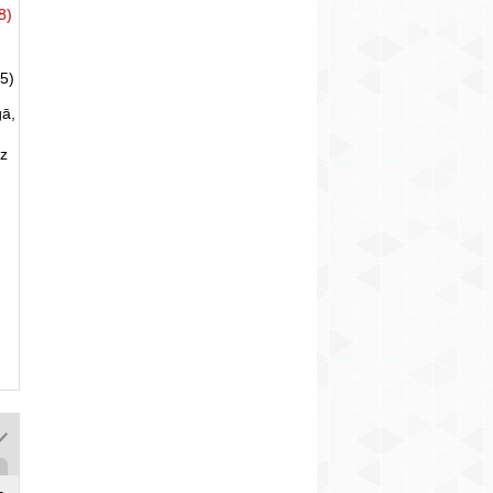
8)
5)
gā,
uz