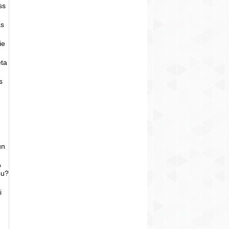
ss
as
ie
eta
s
un
o
bu?
i