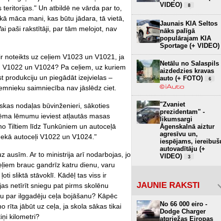
VIDEO)
8
eritorijas." Un atbildē ne vārda par to,
 kā māca mani, kas būtu jādara, tā vietā,
Jaunais KIA Seltos
Vai paši rakstītāji, par tām melojot, nav
nāks palīgā
populārajam KIA
Sportage (+ VIDEO)
ir noteikts uz ceļiem V1023 un V1021, ja
Netālu no Salaspils
021, V1022 un V1024? Pa ceļiem, uz kuriem
aizdedzies kravas
t produkciju un piegādāt izejvielas –
auto (+ FOTO)
6
emnieku saimniecība nav jāslēdz ciet.
"Zvaniet
uskas nodaļas būvinženieri, sākoties
prezidentam" -
eņēma lēmumu ieviest atļautās masas
likumsargi
o Tiltiem līdz Tunkūniem un autoceļā
Āgenskalnā aiztur
agresīvu un,
ī nekā autoceļi V1022 un V1024."
iespējams, iereibuš
autovadītāju (+
 ausīm. Ar to ministrija arī nodarbojas, jo
VIDEO)
3
eļiem brauc gandrīz katru dienu, varu
 ļoti sliktā stāvoklī. Kādēļ tas viss ir
JAUNIE RAKSTI
s netīrīt sniegu pat pirms skolēnu
ību par ilggadēju ceļa bojāšanu? Kāpēc
No 66 000 eiro -
 rīta jābūt uz ceļa, ja skola sākas tikai
Dodge Charger
iņi kilometri?
atgriežas Eiropas