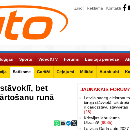
Ziņo!
Reklāma
Kontakti
loģijas
Sports
Video&TV
Forums
Lasītāju pieredze
Ak
ija
Satiksme
Garāžā
Ceļojumi
Militāri
Autoklubi
Ka
stāvoklī, bet
JAUNĀKAIS FORUM
kārtošanu runā
Latvijā sadeg elektroauto
biroja stāvvietā, cik droši 
ir daudzstāvu stāvvietās
(28)
Krievijas iebrukums
Ukrainā!
(9035)
Latvijas Gada auto 2027 