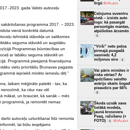
tirgū
i 2017.-2023. gada Valsts autoceļu
Ceļojuma suvenīru
vietā – izsists auto
logs: kā pasargāt
u sakārtošanas programma 2017. – 2023.
personīgās mantas,
idota vienā konkrētā datumā.
atpūšoties ārzemēs
oceļu tehniskā stāvokļa un satiksmes
1
 sliktāku seguma stāvokli un augstāku
“Virši” neto peļņa
 pozīcijā Programmas būvniecības un
pirmajā pusgadā
toceļi ar labāku seguma stāvokli un
sasniedz 4,2
miljonus eiro
1
īcijā. Programmā pieejamā finansējuma
ugstāku vietu prioritāšu Brunavas pagasta
Vai pāris minūtes ir
programmā iepriekš minēto iemeslu dēļ.”
riska vērtas? Ar
apdzīšanu saistīto
ona, laikam mēģināts pateikt - tas, ka
avāriju skaits šogad
pieaudzis par 66%
 nenozīmē, ka citur nav vēl
3
kā mākat, un brauciet, kā sanāk – mēs
uti programmā, ja remontēt nemaz
Škoda uzsāk sava
lielākā modeļa,
jaunā krosovera
Peaq, ražošanu (+
s darbi autoceļu uzturēšanai līdz remonta
FOTO)
1
informēt, lai būtu iespējams