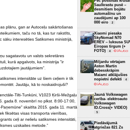
Pēc postošās krusa
Saulkrastu pusē –
desmitiem bojātu
automašīnu un
zaudējumi ap 100
000 eiro
2
bas plānu, gan ar Autoceļu sakārtošanas
ikumiem, taču no tā, kas tur rakstīts,
Xiaomi piesaka
SkyNomad N70
 sāku interesēties Satiksmes ministrijā,
EREV – luksusa SU
Eiropas tirgum (+
FOTO)
4
u sagatavotu un valsts sekretāres
li, kurā apgalvots, ka ministrija "ir
Miljardu vērtajam
Aston Martin
 uzdotajiem jautājumiem”.
debesskrāpim
Maiami atklājušies
iksmes intensitāte uz šiem ceļiem ir tik
nopietni defekti
4
montēt. Jautāju, kā to noskaidrojuši?
Jaunā Volkswagen
nctāle-Tilti-Tunkūni, V1023 Ķirši-Mežgaļu
cerība- elektroauto
6. gada 8. novembrī no plkst. 8:00-17:00,
Volkswagen
Paņemūne" skaitīta 2015. gada 11. martā
ID.Cross(+ VIDEO)
ek fiksētas visas transporta vienības,
5
rants ceļi ar nelielu satiksmes intensitāti,
Piedāvājumā
atiksmes uzskaites metode.”
atgriežas 821 Zs