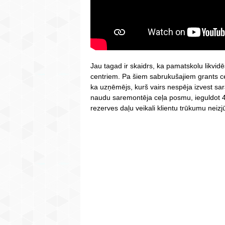
Jau tagad ir skaidrs, ka pamatskolu likvid
centriem. Pa šiem sabrukušajiem grants c
ka uzņēmējs, kurš vairs nespēja izvest sa
naudu saremontēja ceļa posmu, ieguldot 40
rezerves daļu veikali klientu trūkumu neizjū