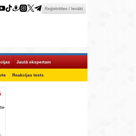
Reģistrēties / Ienākt
cijas
Jautā ekspertam
rte
Reakcijas tests
Ā
tie
-