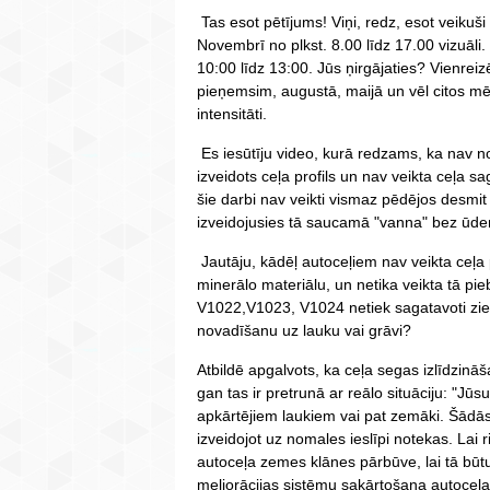
Tas esot pētījums! Viņi, redz, esot veiku
Novembrī no plkst. 8.00 līdz 17.00 vizuāli.
10:00 līdz 13:00. Jūs ņirgājaties? Vienrei
pieņemsim, augustā, maijā un vēl citos mē
intensitāti.
Es iesūtīju video, kurā redzams, ka nav
izveidots ceļa profils un nav veikta ceļa 
šie darbi nav veikti vismaz pēdējos desmit
izveidojusies tā saucamā "vanna" bez ūde
Jautāju, kādēļ autoceļiem nav veikta ceļa p
minerālo materiālu, un netika veikta tā pi
V1022,V1023, V1024 netiek sagatavoti zi
novadīšanu uz lauku vai grāvi?
Atbildē apgalvots, ka ceļa segas izlīdzinā
gan tas ir pretrunā ar reālo situāciju: "Jūsu
apkārtējiem laukiem vai pat zemāki. Šādās
izveidojot uz nomales ieslīpi notekas. Lai 
autoceļa zemes klānes pārbūve, lai tā būtu
meliorācijas sistēmu sakārtošana autoce