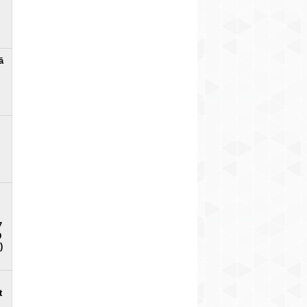
ā
7
D
)
t