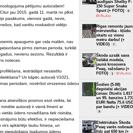
jaudīgais Shelby F-
ši noslogojuma pētījumu autoceļiem!
150 Super Snake
Sport (+ FOTO)
9
 Citur jau 2015. gadā 11. martā no plkst.
zējs pasākums, vienreiz gadā, nevis,
nešos, kad varētu noskaidrot vidējo
Rīgas remontu jaun
mērvienība - kļūdu
skaits uz vienu
metru darbu! (+
 noņemts apaugums gar ceļa malām, nav
VIDEO)
7
sagatavošana pirms ziemas perioda, turklāt
 gadus, nevienu sezonu. Rezultātā ir
Škoda uzsāk sava
lielākā modeļa,
ns noteces.
jaunā krosovera
Peaq, ražošanu (+
rofilēšana, iestrādājot nesaistītu
FOTO)
1
eblietēšana? Un kāpēc autoceļi V1021,
emas periodam, novēršot virszemes ūdeņu
Šodien (5.08)
degvielai akcijas
cenas: Dīzelis 1.817
un 95. benzīns 1.73
šana atsevišķos posmos esot veikta, lai
EUR! Nafta 75.6 US
 minētie autoceļi ir vienā līmenī ar
par barelu (+ VIDEO
9
 vietās ūdens novadīšana tiek risināta,
risinājums būtu efektīvs, ir nepieciešama
Elektriskais Škoda
 virs apkārtējo lauku līmeņa, un
Peaq varēs nobrauk
ļam pieguļošajos īpašumos ūdeņu
līdz pat 650 km (+