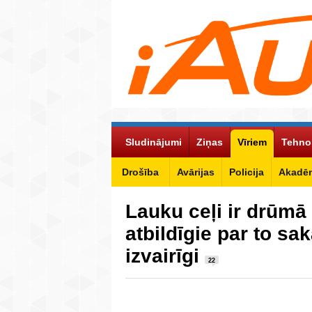
Sludinājumi
Ziņas
Vīriem
Tehno
Drošība
Avārijas
Policija
Akadēm
Lauku ceļi ir drūmā 
atbildīgie par to sa
izvairīgi
22