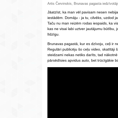
Artis Červinskis, Brunavas pagasta iedzīvotājs
Jāatzīst, ka man vēl pavisam nesen nebija
iestādēm. Domāju - ja tu, cilvēks, uzdod ja
Taču nu man reizēm rodas iespaids, ka vism
kas ne visai labi uztver jautājumu būtību, 
līdzīgu.
Brunavas pagastā, kur es dzīvoju, ceļi ir n
Regulāri publicēju šo ceļu video, skatītāji
steidzami nekas netiks darīts, tad nākotnē
pārsēdīsies apvidus auto, bet trūcīgākie bū