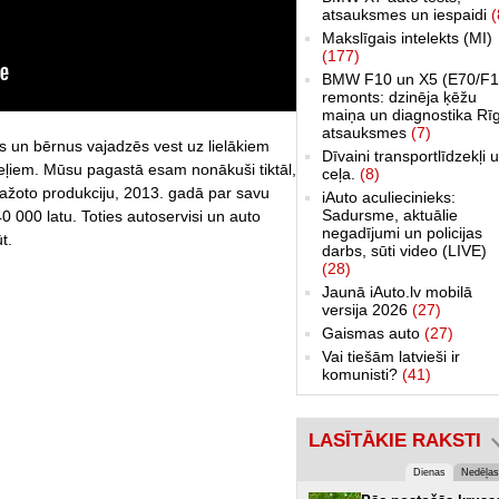
atsauksmes un iespaidi
(
Makslīgais intelekts (MI)
(177)
BMW F10 un X5 (E70/F1
remonts: dzinēja ķēžu
maiņa un diagnostika Rī
atsauksmes
(7)
ēs un bērnus vajadzēs vest uz lielākiem
Dīvaini transportlīdzekļi 
eļiem. Mūsu pagastā esam nonākuši tiktāl,
ceļa.
(8)
ražoto produkciju, 2013. gadā par savu
iAuto aculiecinieks:
Sadursme, aktuālie
 000 latu. Toties autoservisi un auto
negadījumi un policijas
t.
darbs, sūti video (LIVE)
(28)
Jaunā iAuto.lv mobilā
versija 2026
(27)
Gaismas auto
(27)
Vai tiešām latvieši ir
komunisti?
(41)
LASĪTĀKIE RAKSTI
Dienas
Nedēļas