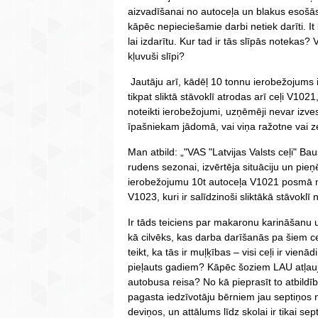
aizvadīšanai no autoceļa un blakus esošās t
kāpēc nepieciešamie darbi netiek darīti. It
lai izdarītu. Kur tad ir tās slīpās notekas? 
kļuvuši slīpi?
Jautāju arī, kādēļ 10 tonnu ierobežojums 
tikpat sliktā stāvoklī atrodas arī ceļi V1
noteikti ierobežojumi, uzņēmēji nevar izves
īpašniekam jādomā, vai viņa ražotne vai z
Man atbild: „"VAS "Latvijas Valsts ceļi" Ba
rudens sezonai, izvērtēja situāciju un pi
ierobežojumu 10t autoceļa V1021 posmā n
V1023, kuri ir salīdzinoši sliktākā stāvokl
Ir tāds teiciens par makaronu karināšanu uz
kā cilvēks, kas darba darīšanās pa šiem c
teikt, ka tās ir muļķības – visi ceļi ir vienādi
pieļauts gadiem? Kāpēc šoziem LAU atļauja
autobusa reisa? No kā pieprasīt to atbild
pagasta iedzīvotāju bērniem jau septiņos no
deviņos, un attālums līdz skolai ir tikai sept