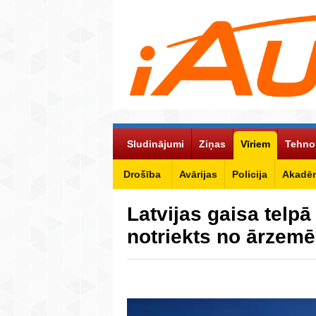
Sludinājumi
Ziņas
Vīriem
Tehno
Drošība
Avārijas
Policija
Akadēm
Latvijas gaisa telpā
notriekts no ārzemē