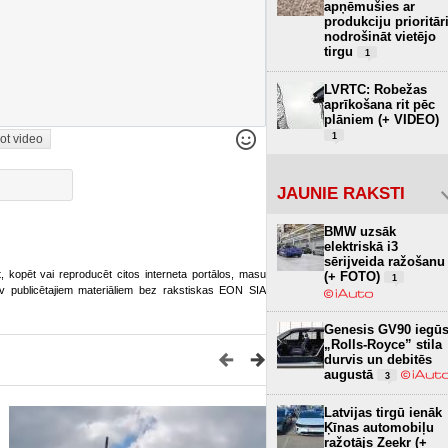
apņēmušies ar
produkciju prioritār
nodrošināt vietējo
tirgu
1
LVRTC: Robežas
aprīkošana rit pēc
plāniem (+ VIDEO)
1
ot video
JAUNIE RAKSTI
BMW uzsāk
elektriskā i3
sērijveida ražošanu
ot, kopēt vai reproducēt citos interneta portālos, masu
(+ FOTO)
1
o.lv publicētajiem materiāliem bez rakstiskas EON SIA
Genesis GV90 iegū
„Rolls-Royce” stila
durvis un debitēs
augustā
3
Latvijas tirgū ienāk
Ķīnas automobiļu
ražotājs Zeekr (+