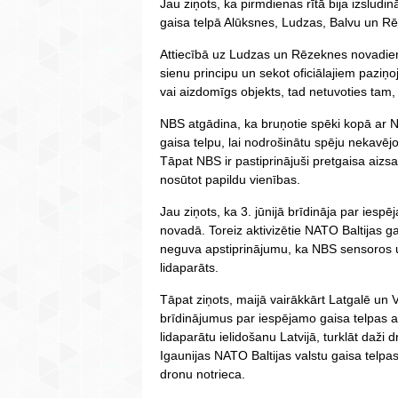
Jau ziņots, ka pirmdienas rītā bija izslud
gaisa telpā Alūksnes, Ludzas, Balvu un R
Attiecībā uz Ludzas un Rēzeknes novadiem 
sienu principu un sekot oficiālajiem paziņ
vai aizdomīgs objekts, tad netuvoties tam,
NBS atgādina, ka bruņotie spēki kopā ar 
gaisa telpu, lai nodrošinātu spēju nekavē
Tāpat NBS ir pastiprinājuši pretgaisa aiz
nosūtot papildu vienības.
Jau ziņots, ka 3. jūnijā brīdināja par ies
novadā. Toreiz aktivizētie NATO Baltijas ga
neguva apstiprinājumu, ka NBS sensoros uz
lidaparāts.
Tāpat ziņots, maijā vairākkārt Latgalē un
brīdinājumus par iespējamo gaisa telpas ap
lidaparātu ielidošanu Latvijā, turklāt daži d
Igaunijas NATO Baltijas valstu gaisa telpas
dronu notrieca.