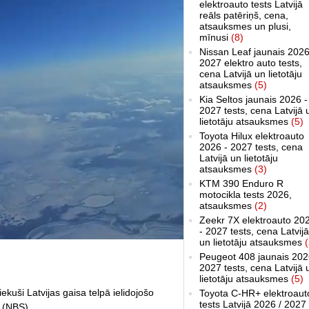
elektroauto tests Latvijā
reāls patēriņš, cena,
atsauksmes un plusi,
mīnusi
(8)
Nissan Leaf jaunais 2026
2027 elektro auto tests,
cena Latvijā un lietotāju
atsauksmes
(5)
Kia Seltos jaunais 2026 -
2027 tests, cena Latvijā 
lietotāju atsauksmes
(5)
Toyota Hilux elektroauto
2026 - 2027 tests, cena
Latvijā un lietotāju
atsauksmes
(3)
KTM 390 Enduro R
motocikla tests 2026,
atsauksmes
(2)
Zeekr 7X elektroauto 20
- 2027 tests, cena Latvijā
un lietotāju atsauksmes
(
Peugeot 408 jaunais 202
2027 tests, cena Latvijā 
lietotāju atsauksmes
(5)
iekuši Latvijas gaisa telpā ielidojošo
Toyota C-HR+ elektroaut
tests Latvijā 2026 / 2027
i (NBS).