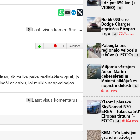
līdz pat 650 km (+
VIDEO)
8
No 66 000 eiro -
Dodge Charger
atgriežas Eiropas
Lasīt visus komentārus →
5
tirgū
3
Pabeigta trīs
1
0
Atbildēt
reģionālo veloceļu
izbūve (+ FOTO)
6
Miljardu vērtajam
Aston Martin
debesskrāpim
inās, tik muļķa pāķa radiniekiem grūti, jo
Maiami atklājušies
noši ar galvu, lai muļķis neapvainojas.
nopietni defekti
6
Lasīt visus komentārus →
5
Xiaomi piesaka
SkyNomad N70
EREV – luksusa SU
Eiropas tirgum (+
FOTO)
4
KEM: Trīs Latvijas
granulu ražotāji