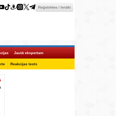
Reģistrēties / Ienākt
cijas
Jautā ekspertam
rte
Reakcijas tests
Ā
ā