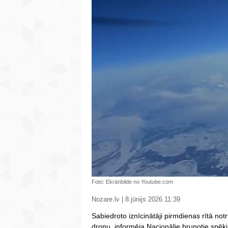
Foto: Ekrānbilde no Youtube.com
Nozare.lv | 8.jūnijs 2026 11:39
Sabiedroto iznīcinātāji pirmdienas rītā notr
dronu, informēja Nacionālie bruņotie spēk