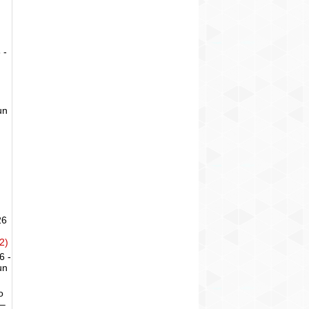
 -
un
26
2)
6 -
un
o
 –