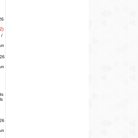
26
2)
 /
un
026
un
ts
ls
026
un