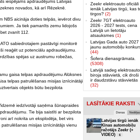
ināts iespējams apdraudējums Latvijas
Zeekr elektroauto oficiāli
ēzeknes novados, kā arī Rēzeknē.
ienāk Latvijas tirgū, kas 
tirgos?
(2)
NBS aicināja doties telpās, ievērot divu
Zeekr 7GT elektroauto
2026 - 2027 tests, cena
ojumiem. Ja tiek pamanīts zemu lidojošs
Latvijā un lietotāju
 bet zvanīt 112.
atsauksmes
(1)
Latvijas Gada auto 2027 
NATO sabiedrotajiem pastāvīgi monitorē
jaunu automobiļu konkur
joši reaģēt uz potenciālu apdraudējumu.
(44)
sardzības spējas uz austrumu robežas,
Šofera dienasgrāmata.
(5308)
Latvijā sadeg elektroauto
pējamu gaisa telpas apdraudējumu Alūksnes
biroja stāvvietā, cik droši 
ir daudzstāvu stāvvietās
isa telpas patrulēšanas misijas iznīcinātāji
(32)
tvertais objekts būtu bezpilota
LASĪTĀKIE RAKSTI
 Vidzemē iedzīvotāji saņēma šūnapraides
draudējumu. Tie bija saistīti ar bezpilota
Dienas
Nedēļas
roni arī nokrita un eksplodēja, bet virs
Latvijas tirgū ienāk
 patrulēšanas misijas iznīcinātājs vienu
Ķīnas automobiļu
ražotājs Zeekr (+
VIDEO)
6