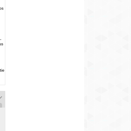
tos
-
ss
tie