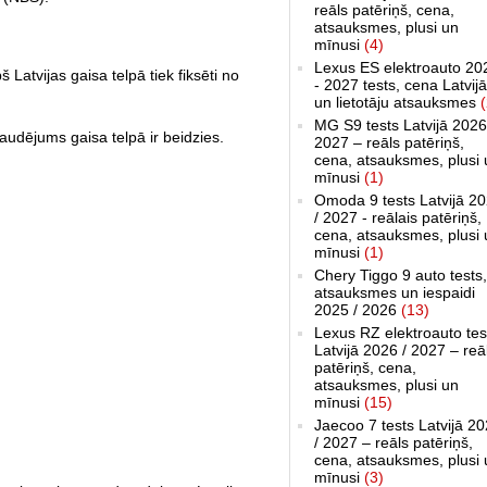
reāls patēriņš, cena,
atsauksmes, plusi un
mīnusi
(4)
Lexus ES elektroauto 20
 Latvijas gaisa telpā tiek fiksēti no
- 2027 tests, cena Latvijā
un lietotāju atsauksmes
(
MG S9 tests Latvijā 2026
udējums gaisa telpā ir beidzies.
2027 – reāls patēriņš,
cena, atsauksmes, plusi 
mīnusi
(1)
Omoda 9 tests Latvijā 2
/ 2027 - reālais patēriņš,
cena, atsauksmes, plusi 
mīnusi
(1)
Chery Tiggo 9 auto tests,
atsauksmes un iespaidi
2025 / 2026
(13)
Lexus RZ elektroauto tes
Latvijā 2026 / 2027 – reā
patēriņš, cena,
atsauksmes, plusi un
mīnusi
(15)
Jaecoo 7 tests Latvijā 2
/ 2027 – reāls patēriņš,
cena, atsauksmes, plusi 
mīnusi
(3)