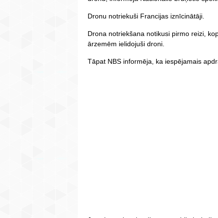
Dronu notriekuši Francijas iznīcinātāji.
Drona notriekšana notikusi pirmo reizi, kopš
ārzemēm ielidojuši droni.
Tāpat NBS informēja, ka iespējamais apdra