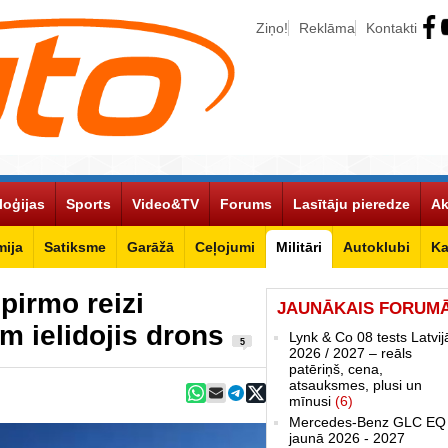
Ziņo!
Reklāma
Kontakti
loģijas
Sports
Video&TV
Forums
Lasītāju pieredze
Ak
ija
Satiksme
Garāžā
Ceļojumi
Militāri
Autoklubi
Ka
 pirmo reizi
JAUNĀKAIS FORUM
m ielidojis drons
Lynk & Co 08 tests Latvij
5
2026 / 2027 – reāls
patēriņš, cena,
atsauksmes, plusi un
mīnusi
(6)
Mercedes-Benz GLC EQ
jaunā 2026 - 2027