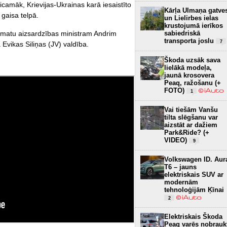
isticamāk, Krievijas-Ukrainas karā iesaistīto
Kārļa Ulmaņa gatve
 gaisa telpā.
un Lielirbes ielas
krustojumā ierīkos
sabiedriskā
matu aizsardzības ministram Andrim
transporta joslu
7
 Evikas Siliņas (JV) valdība.
Škoda uzsāk sava
lielākā modeļa,
jaunā krosovera
Peaq, ražošanu (+
FOTO)
1
Vai tiešām Vanšu
tilta slēgšanu var
aizstāt ar dažiem
Park&Ride? (+
VIDEO)
9
Volkswagen ID. Aur
T6 – jauns
elektriskais SUV ar
modernām
tehnoloģijām Ķīnai
2
Elektriskais Škoda
Peaq varēs nobrauk