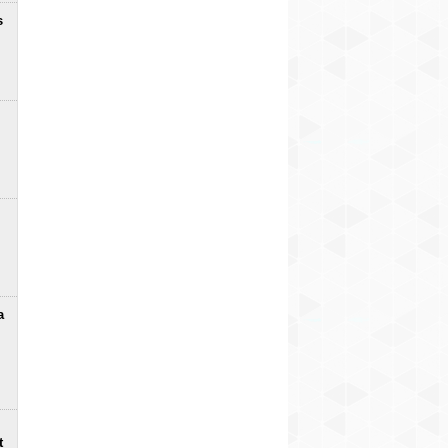
s
a
t