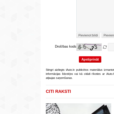
Pievienot bildi
Pievien
Drošības kods
Stingri aizliegts iAuto.lv publicētos materiālus izmant
informācijas līdzekļos vai kā citādi rīkoties ar iAut
atļaujas saņemšanas.
CITI RAKSTI