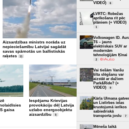
VIDEO)
6
LVRTC: Robežas
aprīkošana rit pēc
plāniem (+ VIDEO)
1
Volkswagen ID. Aur
Aizsardzības ministrs norāda uz
NATO apņemas sniegt Ukra
T6 – jauns
elektriskais SUV ar
nepieciešamību Latvijai sagādāt
militāro palīdzību 140 milj
modernām
savas spārnotās un ballistiskās
apmērā
2
tehnoloģijām Ķīnai
raķetes
11
2
Vai tiešām Vanšu
tilta slēgšanu var
aizstāt ar dažiem
Park&Ride? (+
VIDEO)
9
Latvija, Somija un
Kārļa Ulmaņa gatve
āzē
Iespējamu Krievijas
Norvēģija vienojas
un Lielirbes ielas
nolaidīsies
provokāciju dēļ Latvija
attīstīt jaunas paaudzes
krustojumā ierīkos
 gaisa
uzlabo energoobjektu
kāpurķēžu
sabiedriskā
aizsardzību
bruņumašīnas "Patria
5
transporta joslu
7
TrackX"
Mēneša laikā