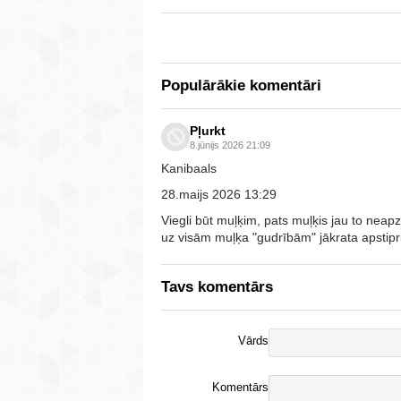
Populārākie komentāri
Pļurkt
8.jūnijs 2026 21:09
Kanibaals
28.maijs 2026 13:29
Viegli būt muļķim, pats muļķis jau to neapz
uz visām muļķa "gudrībām" jākrata apstipri
Tavs komentārs
Vārds
Komentārs