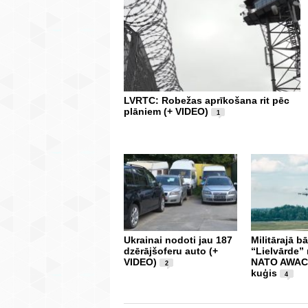
LVRTC: Robežas aprīkošana rit pēc
plāniem (+ VIDEO)
1
Ukrainai nodoti jau 187
Militārajā b
dzērājšoferu auto (+
“Lielvārde” 
VIDEO)
NATO AWACS
2
kuģis
4