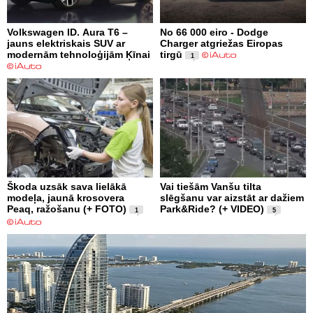
Volkswagen ID. Aura T6 –
No 66 000 eiro - Dodge
jauns elektriskais SUV ar
Charger atgriežas Eiropas
modernām tehnoloģijām Ķīnai
tirgū
1
Škoda uzsāk sava lielākā
Vai tiešām Vanšu tilta
modeļa, jaunā krosovera
slēgšanu var aizstāt ar dažiem
Peaq, ražošanu (+ FOTO)
Park&Ride? (+ VIDEO)
1
5