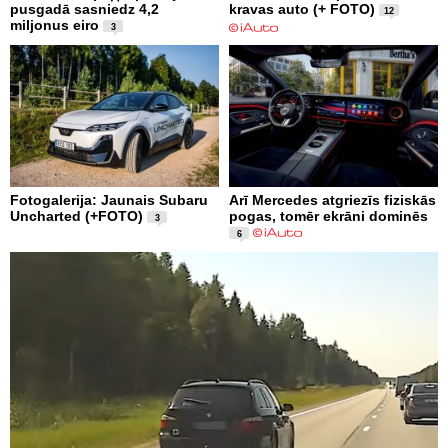
pusgadā sasniedz 4,2
kravas auto (+ FOTO)
12
miljonus eiro
3
Fotogalerija: Jaunais Subaru
Arī Mercedes atgriezīs fiziskās
Uncharted (+FOTO)
pogas, tomēr ekrāni dominēs
3
6