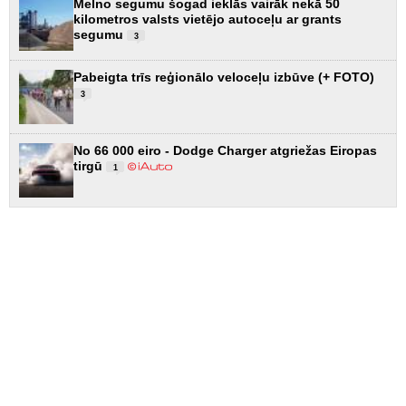
Melno segumu šogad ieklās vairāk nekā 50
kilometros valsts vietējo autoceļu ar grants
segumu
3
Pabeigta trīs reģionālo veloceļu izbūve (+ FOTO)
3
No 66 000 eiro - Dodge Charger atgriežas Eiropas
tirgū
1