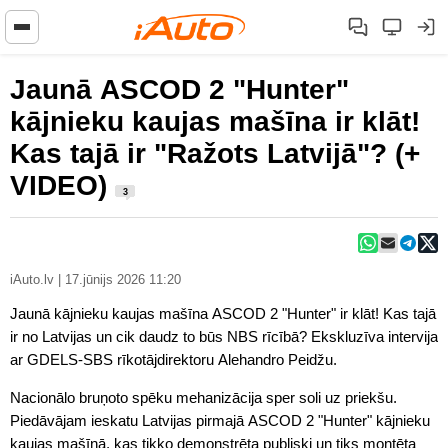
Jaunā ASCOD 2 "Hunter"
kājnieku kaujas mašīna ir klāt!
Kas tajā ir "Ražots Latvijā"? (+
VIDEO)
3
iAuto.lv | 17.jūnijs 2026 11:20
Jaunā kājnieku kaujas mašīna ASCOD 2 "Hunter" ir klāt! Kas tajā
ir no Latvijas un cik daudz to būs NBS rīcībā? Ekskluzīva intervija
ar GDELS-SBS rīkotājdirektoru Alehandro Peidžu.
Nacionālo bruņoto spēku mehanizācija sper soli uz priekšu.
Piedāvājam ieskatu Latvijas pirmajā ASCOD 2 "Hunter" kājnieku
kaujas mašīnā, kas tikko demonstrēta publiski un tiks montēta