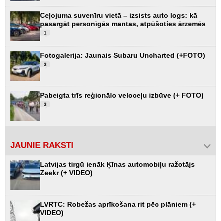
Ceļojuma suvenīru vietā – izsists auto logs: kā
pasargāt personīgās mantas, atpūšoties ārzemēs
1
Fotogalerija: Jaunais Subaru Uncharted (+FOTO)
3
Pabeigta trīs reģionālo veloceļu izbūve (+ FOTO)
3
JAUNIE RAKSTI
Latvijas tirgū ienāk Ķīnas automobiļu ražotājs
Zeekr (+ VIDEO)
LVRTC: Robežas aprīkošana rit pēc plāniem (+
VIDEO)