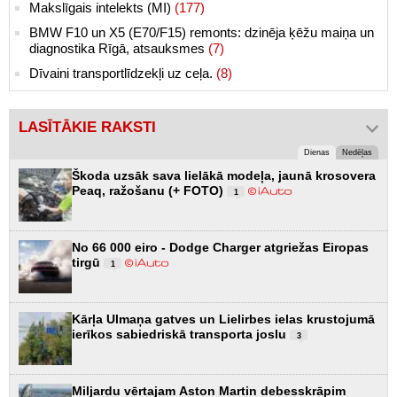
Makslīgais intelekts (MI)
(177)
BMW F10 un X5 (E70/F15) remonts: dzinēja ķēžu maiņa un
diagnostika Rīgā, atsauksmes
(7)
Dīvaini transportlīdzekļi uz ceļa.
(8)
LASĪTĀKIE RAKSTI
Dienas
Nedēļas
Škoda uzsāk sava lielākā modeļa, jaunā krosovera
Peaq, ražošanu (+ FOTO)
1
No 66 000 eiro - Dodge Charger atgriežas Eiropas
tirgū
1
Kārļa Ulmaņa gatves un Lielirbes ielas krustojumā
ierīkos sabiedriskā transporta joslu
3
Miljardu vērtajam Aston Martin debesskrāpim