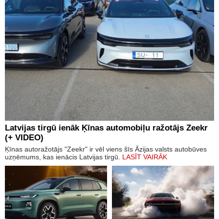
Latvijas tirgū ienāk Ķīnas automobiļu ražotājs Zeekr
(+ VIDEO)
Ķīnas autoražotājs "Zeekr" ir vēl viens šīs Āzijas valsts autobūves
uzņēmums, kas ienācis Latvijas tirgū.
LASĪT VAIRĀK