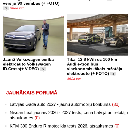
versiju 99 vienībās (+ FOTO)
3
Jaunā Volkswagen cerība-
Tikai 12,8 kWh uz 100 km –
elektroauto Volkswagen
Audi e-tron būs
ID.Cross(+ VIDEO)
visekonomiskākais ražotāja
5
elektroauto (+ FOTO)
3
JAUNĀKAIS FORUMĀ
Latvijas Gada auto 2027 - jaunu automobiļu konkurss
(39)
Nissan Leaf jaunais 2026 - 2027 tests, cena Latvijā un lietotāju
atsauksmes
(0)
KTM 390 Enduro R motocikla tests 2026, atsauksmes
(0)