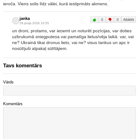
ieroča. Viens solis līdz vālei, kurā iestiprināts akmens.
janka
0
0
Atbildēt
29.jūnijs 2026 10:55
un droni, protams, var ieņemt un noturēt pozīcijas, var doties
uzbrukumā sniegputeņa vai pamatīga lietus/vēja laikā. var, vai
ne? Ukrainā tikai dronus lieto, vai ne? visus tankus un apc ir
nosūtījuši atpakaļ sūtītājiem.
Tavs komentārs
Vārds
Komentārs