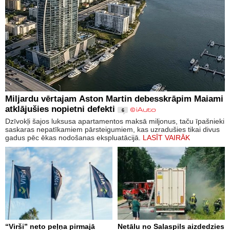
Miljardu vērtajam Aston Martin debesskrāpim Maiami
atklājušies nopietni defekti
6
Dzīvokļi šajos luksusa apartamentos maksā miljonus, taču īpašnieki
saskaras nepatīkamiem pārsteigumiem, kas uzradušies tikai divus
gadus pēc ēkas nodošanas ekspluatācijā.
LASĪT VAIRĀK
“Virši” neto peļņa pirmajā
Netālu no Salaspils aizdedzies