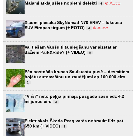
Maiami atklājušies nopietni defekti
6
Xiaomi piesaka SkyNomad N70 EREV – luksusa
SUV Eiropas tirgum (+ FOTO)
4
Vai tiešām Vanšu tilta slēgšanu var aizstāt ar
dažiem Park&Ride? (+ VIDEO)
5
Pēc postošās krusas Saulkrastu pusē – desmitiem
bojātu automašīnu un zaudējumi ap 100 000 eiro
2
“Virši” neto peļņa pirmajā pusgadā sasniedz 4,2
miljonus eiro
3
Elektriskais Škoda Peaq varēs nobraukt līdz pat
650 km (+ VIDEO)
8