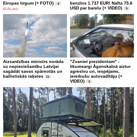
Eiropas tirgum (+ FOTO)
benzīns 1.737 EUR! Nafta 75.6
4
USD par barelu (+ VIDEO)
9
Aizsardzības ministrs norāda
"Zvaniet prezidentam" -
uz nepieciešamību Latvijai
likumsargi Āgenskalnā aiztur
sagādāt savas spārnotās un
agresīvu un, iespējams,
ballistiskās raķetes
iereibušu autovadītāju (+
11
VIDEO)
3