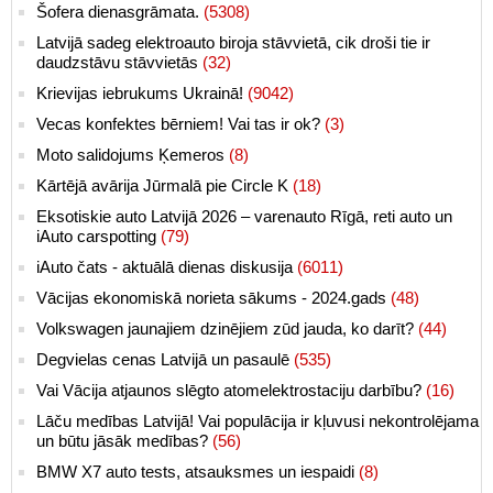
Šofera dienasgrāmata.
(5308)
Latvijā sadeg elektroauto biroja stāvvietā, cik droši tie ir
daudzstāvu stāvvietās
(32)
Krievijas iebrukums Ukrainā!
(9042)
Vecas konfektes bērniem! Vai tas ir ok?
(3)
Moto salidojums Ķemeros
(8)
Kārtējā avārija Jūrmalā pie Circle K
(18)
Eksotiskie auto Latvijā 2026 – varenauto Rīgā, reti auto un
iAuto carspotting
(79)
iAuto čats - aktuālā dienas diskusija
(6011)
Vācijas ekonomiskā norieta sākums - 2024.gads
(48)
Volkswagen jaunajiem dzinējiem zūd jauda, ko darīt?
(44)
Degvielas cenas Latvijā un pasaulē
(535)
Vai Vācija atjaunos slēgto atomelektrostaciju darbību?
(16)
Lāču medības Latvijā! Vai populācija ir kļuvusi nekontrolējama
un būtu jāsāk medības?
(56)
BMW X7 auto tests, atsauksmes un iespaidi
(8)