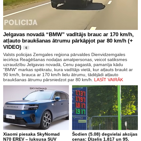
Jelgavas novadā “BMW” vadītājs brauc ar 170 km/h,
atļauto braukšanas ātrumu pārkāpjot par 80 km/h (+
VIDEO)
6
Valsts policijas Zemgales reģiona pārvaldes Dienvidzemgales
iecirkņa Reaģēšanas nodaļas amatpersonas, veicot satiksmes
uzraudzību Jelgavas novadā, Cenu pagastā, pamanīja kādu
“BMW” markas spēkratu, kura vadītājs vietā, kur atļauts braukt ar
90 km/h, brauca ar 170 km/h lielu ātrumu, tādējādi atļauto
braukšanas ātrumu pārsniedzot par 80 km/h.
LASĪT VAIRĀK
Xiaomi piesaka SkyNomad
Šodien (5.08) degvielai akcijas
N70 EREV – luksusa SUV
cenas: Dīzelis 1.817 un 95.