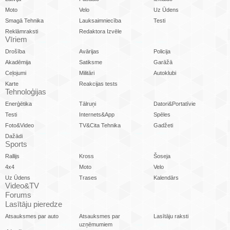
Moto
Velo
Uz Ūdens
Smagā Tehnika
Lauksaimniecība
Testi
Reklāmraksti
Redaktora Izvēle
Vīriem
Drošība
Avārijas
Policija
Akadēmija
Satiksme
Garāžā
Ceļojumi
Militāri
Autoklubi
Karte
Reakcijas tests
Tehnoloģijas
Enerģētika
Tālruņi
Datori&Portatīvie
Testi
Internets&App
Spēles
Foto&Video
TV&Cita Tehnika
Gadžeti
Dažādi
Sports
Rallijs
Kross
Šoseja
4x4
Moto
Velo
Uz Ūdens
Trases
Kalendārs
Video&TV
Forums
Lasītāju pieredze
Atsauksmes par auto
Atsauksmes par
Lasītāju raksti
uzņēmumiem