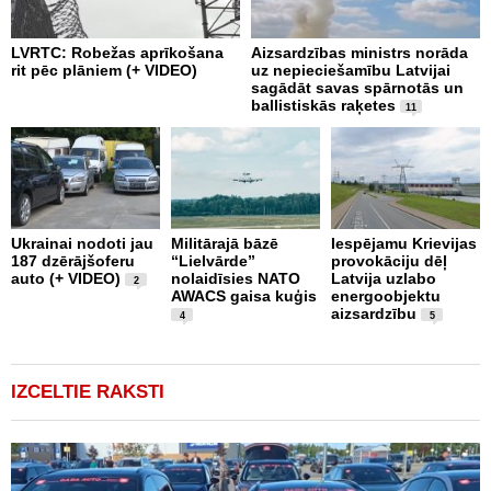
LVRTC: Robežas aprīkošana
Aizsardzības ministrs norāda
N
rit pēc plāniem (+ VIDEO)
uz nepieciešamību Latvijai
U
sagādāt savas spārnotās un
m
ballistiskās raķetes
11
L
Ukrainai nodoti jau
Militārajā bāzē
Iespējamu Krievijas
N
187 dzērājšoferu
“Lielvārde”
provokāciju dēļ
a
auto (+ VIDEO)
nolaidīsies NATO
Latvija uzlabo
p
2
AWACS gaisa kuģis
energoobjektu
k
aizsardzību
b
4
5
"
IZCELTIE RAKSTI