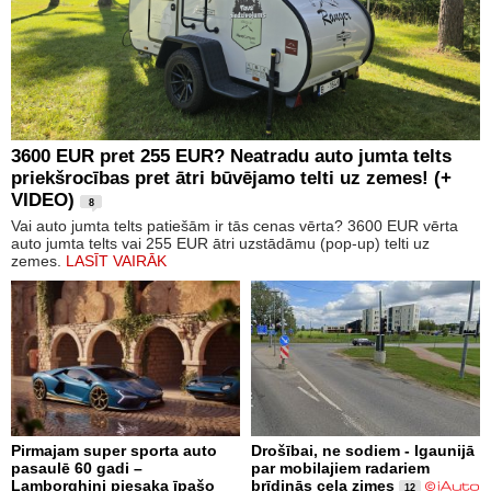
3600 EUR pret 255 EUR? Neatradu auto jumta telts
priekšrocības pret ātri būvējamo telti uz zemes! (+
VIDEO)
8
Vai auto jumta telts patiešām ir tās cenas vērta? 3600 EUR vērta
auto jumta telts vai 255 EUR ātri uzstādāmu (pop-up) telti uz
zemes.
LASĪT VAIRĀK
Pirmajam super sporta auto
Drošībai, ne sodiem - Igaunijā
pasaulē 60 gadi –
par mobilajiem radariem
Lamborghini piesaka īpašo
brīdinās ceļa zimes
12