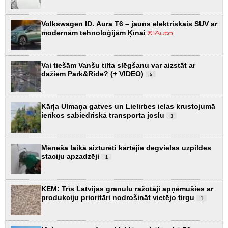
Volkswagen ID. Aura T6 – jauns elektriskais SUV ar
modernām tehnoloģijām Ķīnai
Vai tiešām Vanšu tilta slēgšanu var aizstāt ar
dažiem Park&Ride? (+ VIDEO)
5
Kārļa Ulmaņa gatves un Lielirbes ielas krustojumā
ierīkos sabiedriskā transporta joslu
3
Mēneša laikā aizturēti kārtējie degvielas uzpildes
staciju apzadzēji
1
KEM: Trīs Latvijas granulu ražotāji apņēmušies ar
produkciju prioritāri nodrošināt vietējo tirgu
1