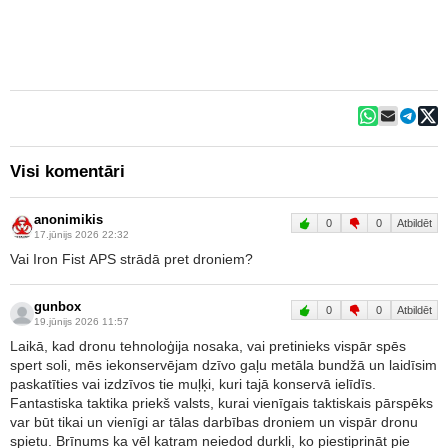
Visi komentāri
anonimikis
0
0
Atbildēt
17.jūnijs 2026 22:32
Vai Iron Fist APS strādā pret droniem?
gunbox
0
0
Atbildēt
19.jūnijs 2026 11:57
Laikā, kad dronu tehnoloģija nosaka, vai pretinieks vispār spēs
spert soli, mēs iekonservējam dzīvo gaļu metāla bundžā un laidīsim
paskatīties vai izdzīvos tie muļķi, kuri tajā konservā ielīdīs.
Fantastiska taktika priekš valsts, kurai vienīgais taktiskais pārspēks
var būt tikai un vienīgi ar tālas darbības droniem un vispār dronu
spietu. Brīnums ka vēl katram neiedod durkli, ko piestiprināt pie