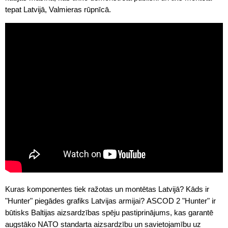
tepat Latvijā, Valmieras rūpnīcā.
Kuras komponentes tiek ražotas un montētas Latvijā? Kāds ir
"Hunter" piegādes grafiks Latvijas armijai? ASCOD 2 "Hunter" ir
būtisks Baltijas aizsardzības spēju pastiprinājums, kas garantē
augstāko NATO standarta aizsardzību un savietojamību uz