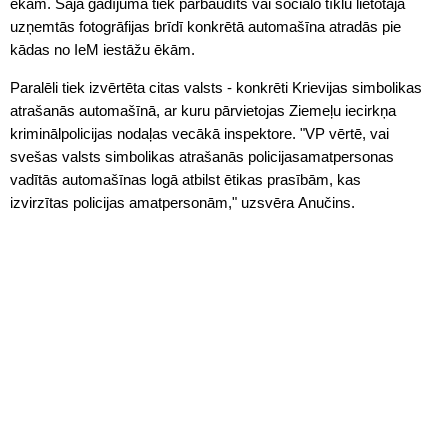
ēkām. Šajā gadījumā tiek pārbaudīts vai sociālo tīklu lietotāja
uzņemtās fotogrāfijas brīdī konkrētā automašīna atradās pie
kādas no IeM iestāžu ēkām.
Paralēli tiek izvērtēta citas valsts - konkrēti Krievijas simbolikas
atrašanās automašīnā, ar kuru pārvietojas Ziemeļu iecirkņa
kriminālpolicijas nodaļas vecākā inspektore. "VP vērtē, vai
svešas valsts simbolikas atrašanās
policijas
amatpersonas
vadītās automašīnas logā atbilst ētikas prasībām, kas
izvirzītas
policijas
amatpersonām," uzsvēra Anučins.