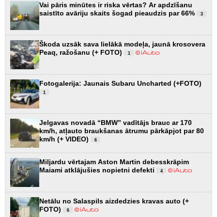
Vai pāris minūtes ir riska vērtas? Ar apdzīšanu
saistīto avāriju skaits šogad pieaudzis par 66%
3
Škoda uzsāk sava lielākā modeļa, jaunā krosovera
Peaq, ražošanu (+ FOTO)
1
Fotogalerija: Jaunais Subaru Uncharted (+FOTO)
1
Jelgavas novadā “BMW” vadītājs brauc ar 170
km/h, atļauto braukšanas ātrumu pārkāpjot par 80
km/h (+ VIDEO)
6
Miljardu vērtajam Aston Martin debesskrāpim
Maiami atklājušies nopietni defekti
4
Netālu no Salaspils aizdedzies kravas auto (+
FOTO)
6