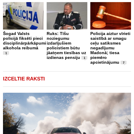
O
4
Šogad Valsts
Ruks: Tīšu
Policija aiztur vīrieti
i
policijā fiksēti pieci
noziegumu
saistībā ar smagu
disciplinārpārkāpumi
izdarījušiem
ceļu satiksmes
alkohola reibumā
policistiem būtu
negadījumu
jāatņem tiesības uz
Madonā; tiesa
1
izdienas pensiju
piemēro
1
apcietinājumu
7
IZCELTIE RAKSTI