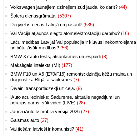
Volkswagen jaunajiem dzinējiem zūd jauda, ko darīt?
(44)
Šofera dienasgrāmata.
(5307)
Degvielas cenas Latvijā un pasaulē
(535)
Vai Vācija atjaunos slēgto atomelektrostaciju darbību?
(16)
Lāču medības Latvijā! Vai populācija ir kļuvusi nekontrolējama
un būtu jāsāk medības?
(56)
BMW X7 auto tests, atsauksmes un iespaidi
(8)
Makslīgais intelekts (MI)
(177)
BMW F10 un X5 (E70/F15) remonts: dzinēja ķēžu maiņa un
diagnostika Rīgā, atsauksmes
(7)
Dīvaini transportlīdzekļi uz ceļa.
(8)
iAuto aculiecinieks: Sadursme, aktuālie negadījumi un
policijas darbs, sūti video (LIVE)
(28)
Jaunā iAuto.lv mobilā versija 2026
(27)
Gaismas auto
(27)
Vai tiešām latvieši ir komunisti?
(41)