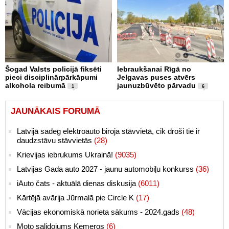
Šogad Valsts policijā fiksēti
Iebraukšanai Rīgā no
pieci disciplinārpārkāpumi
Jelgavas puses atvērs
alkohola reibumā
jaunuzbūvēto pārvadu
1
6
JAUNĀKAIS FORUMĀ
Latvijā sadeg elektroauto biroja stāvvietā, cik droši tie ir
daudzstāvu stāvvietās
(28)
Krievijas iebrukums Ukrainā!
(9035)
Latvijas Gada auto 2027 - jaunu automobiļu konkurss
(36)
iAuto čats - aktuālā dienas diskusija
(6011)
Kārtējā avārija Jūrmalā pie Circle K
(17)
Vācijas ekonomiskā norieta sākums - 2024.gads
(48)
Moto salidojums Ķemeros
(6)