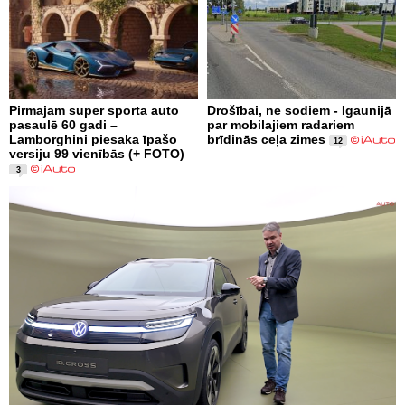
Pirmajam super sporta auto
Drošībai, ne sodiem - Igaunijā
pasaulē 60 gadi –
par mobilajiem radariem
Lamborghini piesaka īpašo
brīdinās ceļa zimes
12
versiju 99 vienībās (+ FOTO)
3