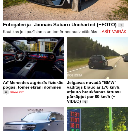
Fotogalerija: Jaunais Subaru Uncharted (+FOTO)
1
Kaut kas ļoti pazīstams un tomēr nedaudz citādāks.
LASĪT VAIRĀK
Arī Mercedes atgriezīs fiziskās
Jelgavas novadā “BMW”
pogas, tomēr ekrāni dominēs
vadītājs brauc ar 170 km/h,
atļauto braukšanas ātrumu
6
pārkāpjot par 80 km/h (+
VIDEO)
6