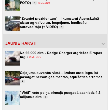
FOTO)
6
"Zvaniet prezidentam" - likumsargi Āgenskalnā
aiztur agresīvu un, iespējams, iereibušu
autovadītāju (+ VIDEO)
3
JAUNIE RAKSTI
No 66 000 eiro - Dodge Charger atgriežas Eiropas
tirgū
Ceļojuma suvenīru vietā – izsists auto logs: kā
pasargāt personīgās mantas, atpūšoties ārzemēs
1
“Virši” neto peļņa pirmajā pusgadā sasniedz 4,2
miljonus eiro
1