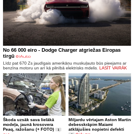
No 66 000 eiro - Dodge Charger atgriežas Eiropas
tirgū
Līdz pat 670 Zs jaudīgais amerikāņu muskuļauto būs pieejams ar
benzīna motoru un arī kā pilnībā elektrisks mdelis.
LASĪT VAIRĀK
Škoda uzsāk sava lielākā
Miljardu vērtajam Aston Martin
modeļa, jaunā krosovera
debesskrāpim Maiami
Peaq, ražošanu (+ FOTO)
atklājušies nopietni defekti
1