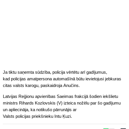
Ja tiktu saņemta sūdzība,
policija
vērtētu arī gadījumus,
kad
policijas
amatpersona automašīnā būtu ievietojusi jebkuras
citas valsts karogu, paskaidroja Anučins.
Latvijas Reģionu apvienības Saeimas frakcijā šodien iekšlietu
ministrs Rihards Kozlovskis (V) izteica nožēlu par šo gadījumu
un apliecināja, ka notikušo pārrunājis ar
Valsts
policijas
priekšnieku Intu Ķuzi.