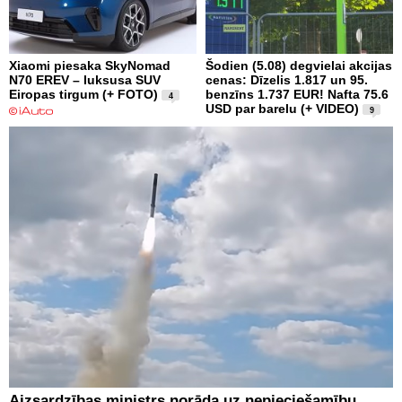
Xiaomi piesaka SkyNomad
Šodien (5.08) degvielai akcijas
N70 EREV – luksusa SUV
cenas: Dīzelis 1.817 un 95.
Eiropas tirgum (+ FOTO)
benzīns 1.737 EUR! Nafta 75.6
4
USD par barelu (+ VIDEO)
9
Aizsardzības ministrs norāda uz nepieciešamību