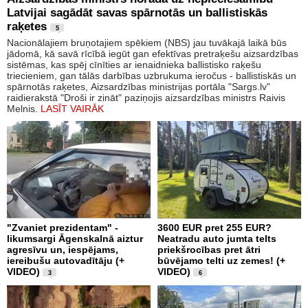
Latvijai sagādāt savas spārnotās un ballistiskās
raķetes
5
Nacionālajiem bruņotajiem spēkiem (NBS) jau tuvākajā laikā būs
jādomā, kā savā rīcībā iegūt gan efektīvas pretraķešu aizsardzības
sistēmas, kas spēj cīnīties ar ienaidnieka ballistisko raķešu
triecieniem, gan tālās darbības uzbrukuma ieročus - ballistiskās un
spārnotās raķetes, Aizsardzības ministrijas portāla "Sargs.lv"
raidierakstā "Droši ir zināt" paziņojis aizsardzības ministrs Raivis
Melnis.
LASĪT VAIRĀK
"Zvaniet prezidentam" -
3600 EUR pret 255 EUR?
likumsargi Āgenskalnā aiztur
Neatradu auto jumta telts
agresīvu un, iespējams,
priekšrocības pret ātri
iereibušu autovadītāju (+
būvējamo telti uz zemes! (+
VIDEO)
VIDEO)
3
6