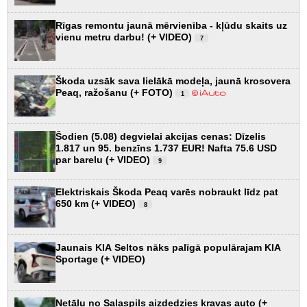
Rīgas remontu jaunā mērvienība - kļūdu skaits uz
vienu metru darbu! (+ VIDEO)
7
Škoda uzsāk sava lielākā modeļa, jaunā krosovera
Peaq, ražošanu (+ FOTO)
1
Šodien (5.08) degvielai akcijas cenas: Dīzelis
1.817 un 95. benzīns 1.737 EUR! Nafta 75.6 USD
par barelu (+ VIDEO)
9
Elektriskais Škoda Peaq varēs nobraukt līdz pat
650 km (+ VIDEO)
8
Jaunais KIA Seltos nāks palīgā populārajam KIA
Sportage (+ VIDEO)
Netālu no Salaspils aizdedzies kravas auto (+