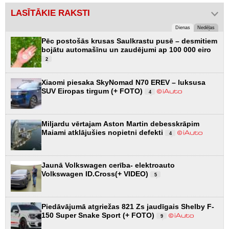
LASĪTĀKIE RAKSTI
Dienas
Nedēļas
Pēc postošās krusas Saulkrastu pusē – desmitiem
bojātu automašīnu un zaudējumi ap 100 000 eiro
2
Xiaomi piesaka SkyNomad N70 EREV – luksusa
SUV Eiropas tirgum (+ FOTO)
4
Miljardu vērtajam Aston Martin debesskrāpim
Maiami atklājušies nopietni defekti
4
Jaunā Volkswagen cerība- elektroauto
Volkswagen ID.Cross(+ VIDEO)
5
Piedāvājumā atgriežas 821 Zs jaudīgais Shelby F-
150 Super Snake Sport (+ FOTO)
9