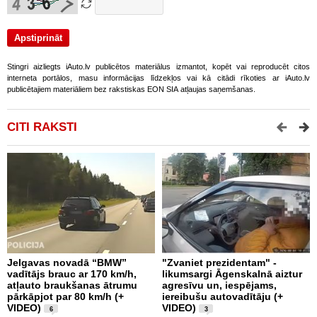
Stingri aizliegts iAuto.lv publicētos materiālus izmantot, kopēt vai reproducēt citos
interneta portālos, masu informācijas līdzekļos vai kā citādi rīkoties ar iAuto.lv
publicētajiem materiāliem bez rakstiskas EON SIA atļaujas saņemšanas.
CITI RAKSTI
Jelgavas novadā “BMW”
"Zvaniet prezidentam" -
P
vadītājs brauc ar 170 km/h,
likumsargi Āgenskalnā aiztur
p
atļauto braukšanas ātrumu
agresīvu un, iespējams,
a
pārkāpjot par 80 km/h (+
iereibušu autovadītāju (+
VIDEO)
VIDEO)
6
3