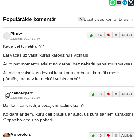
Populārākie komentāri
Lasīt visus komentārus →
5
Pļurkt
14
0
Atbildēt
22.marts 2017 17:49
Kāda vēl tur ētika???
Lai vācās uz valsti kuras karodziņus vicina!!!
Ar to pat momentu atlaist no darba, bez nekādu pabalstu izmaksas!
Ja nicina valsti kas devusi kaut kādu darbu un kuru šis mēsls
pārstāv, tad nav ko meklēt valsts darbā!
viencexperc
6
0
Atbildēt
22.marts 2017 19:10
Bet kā ir ar ierēdņu tiešajiem radiniekiem?
Ko darīt ar tiem, kuru dēli braukā ar auto, uz kura sāniem uzrakstīts
:" spasibo dedu za pobedu".
Motorolers
3
0
Atbildēt