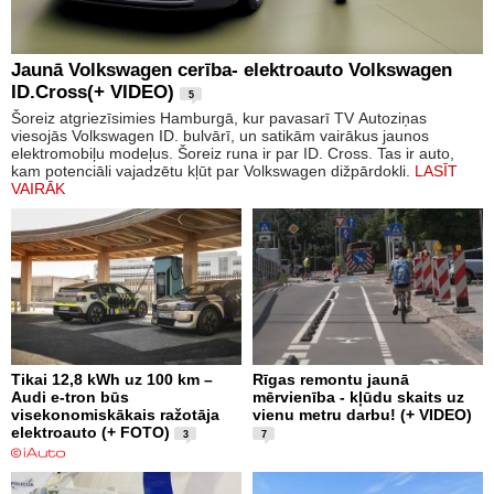
Jaunā Volkswagen cerība- elektroauto Volkswagen
ID.Cross(+ VIDEO)
5
Šoreiz atgriezīsimies Hamburgā, kur pavasarī TV Autoziņas
viesojās Volkswagen ID. bulvārī, un satikām vairākus jaunos
elektromobiļu modeļus. Šoreiz runa ir par ID. Cross. Tas ir auto,
kam potenciāli vajadzētu kļūt par Volkswagen dižpārdokli.
LASĪT
VAIRĀK
Tikai 12,8 kWh uz 100 km –
Rīgas remontu jaunā
Audi e-tron būs
mērvienība - kļūdu skaits uz
visekonomiskākais ražotāja
vienu metru darbu! (+ VIDEO)
elektroauto (+ FOTO)
3
7