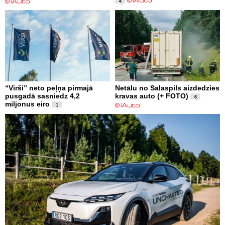
4
“Virši” neto peļņa pirmajā
Netālu no Salaspils aizdedzies
pusgadā sasniedz 4,2
kravas auto (+ FOTO)
6
miljonus eiro
1