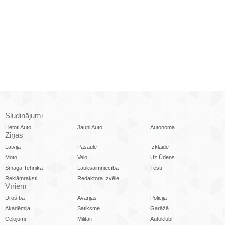
Sludinājumi
Lietoti Auto
Jauni Auto
Autonoma
Ziņas
Latvijā
Pasaulē
Izklaide
Moto
Velo
Uz Ūdens
Smagā Tehnika
Lauksaimniecība
Testi
Reklāmraksti
Redaktora Izvēle
Vīriem
Drošība
Avārijas
Policija
Akadēmija
Satiksme
Garāžā
Ceļojumi
Militāri
Autoklubi