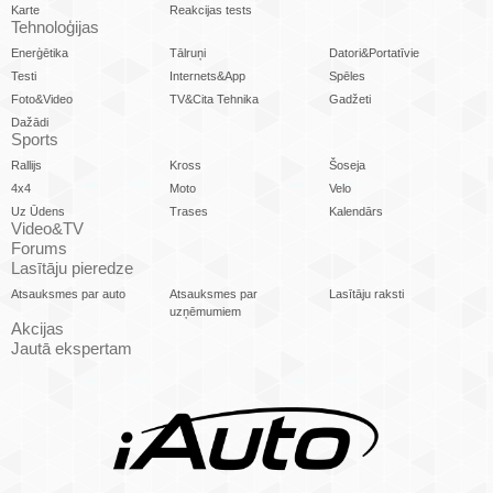
Karte
Reakcijas tests
Tehnoloģijas
Enerģētika
Tālruņi
Datori&Portatīvie
Testi
Internets&App
Spēles
Foto&Video
TV&Cita Tehnika
Gadžeti
Dažādi
Sports
Rallijs
Kross
Šoseja
4x4
Moto
Velo
Uz Ūdens
Trases
Kalendārs
Video&TV
Forums
Lasītāju pieredze
Atsauksmes par auto
Atsauksmes par
Lasītāju raksti
uzņēmumiem
Akcijas
Jautā ekspertam