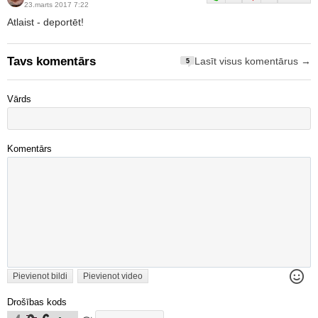
23.marts 2017 7:22
Atlaist - deportēt!
Tavs komentārs
Lasīt visus komentārus →
5
Vārds
Komentārs
Pievienot bildi
Pievienot video
Drošības kods