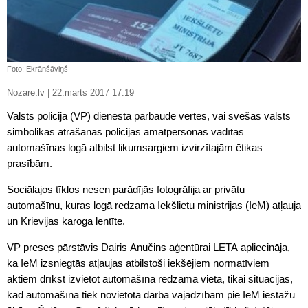
Foto: Ekrānšāviņš
Nozare.lv | 22.marts 2017 17:19
Valsts policija (VP) dienesta pārbaudē vērtēs, vai svešas valsts
simbolikas atrašanās policijas amatpersonas vadītas
automašīnas logā atbilst likumsargiem izvirzītajām ētikas
prasībām.
Sociālajos tīklos nesen parādījās fotogrāfija ar privātu
automašīnu, kuras logā redzama Iekšlietu ministrijas (IeM) atļauja
un Krievijas karoga lentīte.
VP preses pārstāvis Dairis Anučins aģentūrai LETA apliecināja,
ka IeM izsniegtās atļaujas atbilstoši iekšējiem normatīviem
aktiem drīkst izvietot automašīnā redzamā vietā, tikai situācijās,
kad automašīna tiek novietota darba vajadzībām pie IeM iestāžu