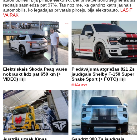
automobiļiem bija pilnībā elektriski, bet privātpersonu segmentā šis
rādītājs sasniedza pat 97%. Tas nozīmē, ka gandrīz katrs jaunais
automobilis, ko iegādājās privātais pircējs, bija elektroauto.
LASĪT
VAIRĀK
Elektriskais Škoda Peaq varēs
Piedāvājumā atgriežas 821 Zs
nobraukt līdz pat 650 km (+
jaudīgais Shelby F-150 Super
VIDEO)
Snake Sport (+ FOTO)
8
9
Austrijā uzsāk Ķīnas
Gandrīz 900 Zs jaudīgais