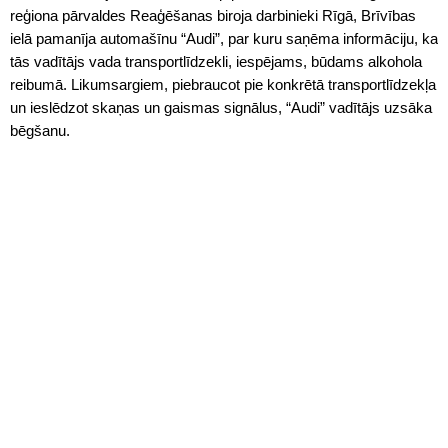
reģiona pārvaldes Reaģēšanas biroja darbinieki Rīgā, Brīvības
ielā pamanīja automašīnu “Audi”, par kuru saņēma informāciju, ka
tās vadītājs vada transportlīdzekli, iespējams, būdams alkohola
reibumā. Likumsargiem, piebraucot pie konkrētā transportlīdzekļa
un ieslēdzot skaņas un gaismas signālus, “Audi” vadītājs uzsāka
bēgšanu.