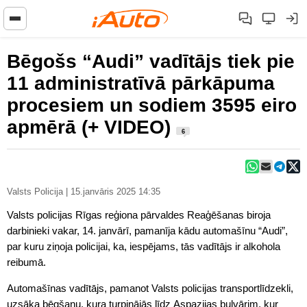
Bēgošs “Audi” vadītājs tiek pie
11 administratīvā pārkāpuma
procesiem un sodiem 3595 eiro
apmērā (+ VIDEO)
6
Valsts Policija | 15.janvāris 2025 14:35
Valsts policijas Rīgas reģiona pārvaldes Reaģēšanas biroja
darbinieki vakar, 14. janvārī, pamanīja kādu automašīnu “Audi”,
par kuru ziņoja policijai, ka, iespējams, tās vadītājs ir alkohola
reibumā.
Automašīnas vadītājs, pamanot Valsts policijas transportlīdzekli,
uzsāka bēgšanu, kura turpinājās līdz Aspazijas bulvārim, kur