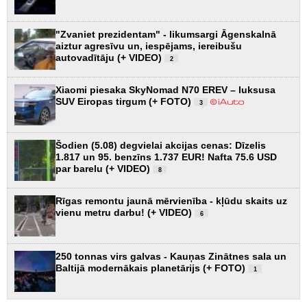
"Zvaniet prezidentam" - likumsargi Āgenskalnā
aiztur agresīvu un, iespējams, iereibušu
autovadītāju (+ VIDEO)
2
Xiaomi piesaka SkyNomad N70 EREV – luksusa
SUV Eiropas tirgum (+ FOTO)
3
Šodien (5.08) degvielai akcijas cenas: Dīzelis
1.817 un 95. benzīns 1.737 EUR! Nafta 75.6 USD
par barelu (+ VIDEO)
8
Rīgas remontu jaunā mērvienība - kļūdu skaits uz
vienu metru darbu! (+ VIDEO)
6
250 tonnas virs galvas - Kauņas Zinātnes sala un
Baltijā modernākais planetārijs (+ FOTO)
1