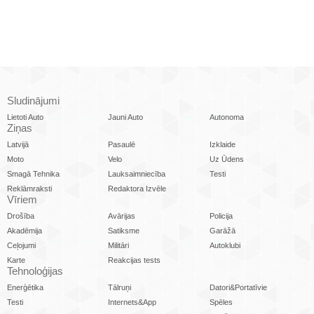
Sludinājumi
Lietoti Auto
Jauni Auto
Autonoma
Ziņas
Latvijā
Pasaulē
Izklaide
Moto
Velo
Uz Ūdens
Smagā Tehnika
Lauksaimniecība
Testi
Reklāmraksti
Redaktora Izvēle
Vīriem
Drošība
Avārijas
Policija
Akadēmija
Satiksme
Garāžā
Ceļojumi
Militāri
Autoklubi
Karte
Reakcijas tests
Tehnoloģijas
Enerģētika
Tālruņi
Datori&Portatīvie
Testi
Internets&App
Spēles