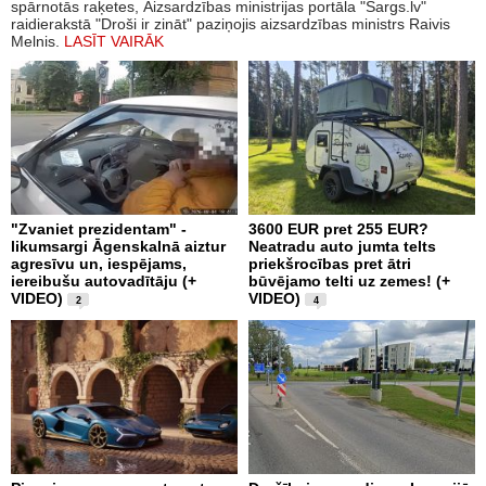
spārnotās raķetes, Aizsardzības ministrijas portāla "Sargs.lv"
raidierakstā "Droši ir zināt" paziņojis aizsardzības ministrs Raivis
Melnis.
LASĪT VAIRĀK
"Zvaniet prezidentam" -
3600 EUR pret 255 EUR?
likumsargi Āgenskalnā aiztur
Neatradu auto jumta telts
agresīvu un, iespējams,
priekšrocības pret ātri
iereibušu autovadītāju (+
būvējamo telti uz zemes! (+
VIDEO)
VIDEO)
2
4