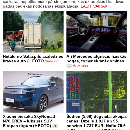
saskaras nepatīkamiem pārsteigumiem, kas uzradušies tikai divus
gadus pēc ēkas nodošanas ekspluatācijā.
LASĪT VAIRĀK
Netālu no Salaspils aizdedzies
Arī Mercedes atgriezīs fiziskās
kravas auto (+ FOTO
pogas, tomēr ekrāni dominēs
2
Xiaomi piesaka SkyNomad
Šodien (5.08) degvielai akcijas
N70 EREV – luksusa SUV
cenas: Dīzelis 1.817 un 95.
Eiropas tirgum (+ FOTO)
benzīns 1.737 EUR! Nafta 75.6
3