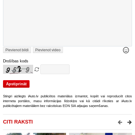
Pievienot bildi
Pievienot video
Drošības kods
Stingri aizliegts iAuto.lv publicētos materiālus izmantot, kopēt vai reproducēt citos
interneta portālos, masu informācijas līdzekļos vai kā citādi rīkoties ar iAuto.lv
publicētajiem materiāliem bez rakstiskas EON SIA atļaujas saņemšanas.
CITI RAKSTI