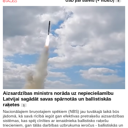
USD par barelu (+ VIDEO)
8
Aizsardzības ministrs norāda uz nepieciešamību
Latvijai sagādāt savas spārnotās un ballistiskās
raķetes
1
Nacionālajiem bruņotajiem spēkiem (NBS) jau tuvākajā laikā būs
jādomā, kā savā rīcībā iegūt gan efektīvas pretraķešu aizsardzības
sistēmas, kas spēj cīnīties ar ienaidnieka ballistisko raķešu
triecieniem, gan tālās darbības uzbrukuma ieročus - ballistiskās un