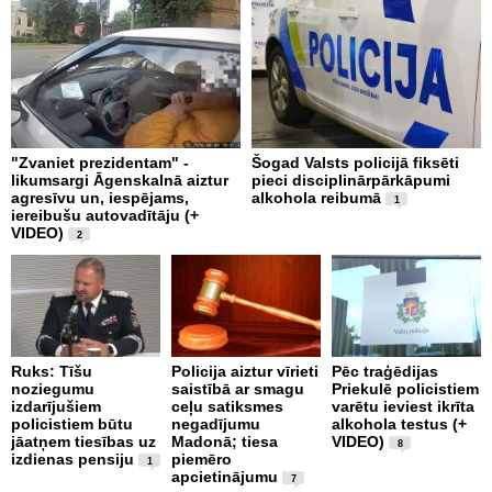
"Zvaniet prezidentam" -
Šogad Valsts policijā fiksēti
B
likumsargi Āgenskalnā aiztur
pieci disciplinārpārkāpumi
n
agresīvu un, iespējams,
alkohola reibumā
i
1
iereibušu autovadītāju (+
VIDEO)
2
P
e
Ruks: Tīšu
Policija aiztur vīrieti
Pēc traģēdijas
s
noziegumu
saistībā ar smagu
Priekulē policistiem
n
izdarījušiem
ceļu satiksmes
varētu ieviest ikrīta
m
policistiem būtu
negadījumu
alkohola testus (+
a
jāatņem tiesības uz
Madonā; tiesa
VIDEO)
8
izdienas pensiju
piemēro
1
apcietinājumu
7