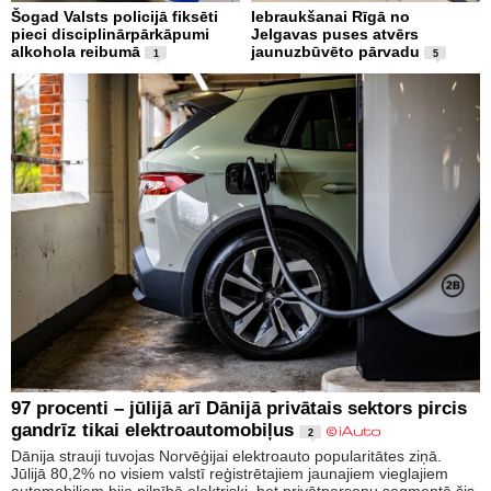
Šogad Valsts policijā fiksēti
Iebraukšanai Rīgā no
pieci disciplinārpārkāpumi
Jelgavas puses atvērs
alkohola reibumā
jaunuzbūvēto pārvadu
1
5
97 procenti – jūlijā arī Dānijā privātais sektors pircis
gandrīz tikai elektroautomobiļus
2
Dānija strauji tuvojas Norvēģijai elektroauto popularitātes ziņā.
Jūlijā 80,2% no visiem valstī reģistrētajiem jaunajiem vieglajiem