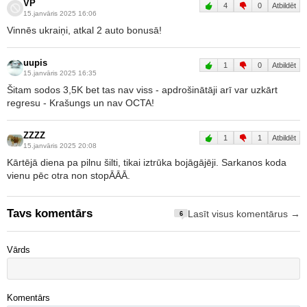
VP
4
0
Atbildēt
15.janvāris 2025 16:06
Vinnēs ukraiņi, atkal 2 auto bonusā!
uupis
1
0
Atbildēt
15.janvāris 2025 16:35
Šitam sodos 3,5K bet tas nav viss - apdrošinātāji arī var uzkārt
regresu - Krašungs un nav OCTA!
ZZZZ
1
1
Atbildēt
15.janvāris 2025 20:08
Kārtējā diena pa pilnu šilti, tikai iztrūka bojāgājēji. Sarkanos koda
vienu pēc otra non stopĀĀĀ.
Tavs komentārs
Lasīt visus komentārus →
6
Vārds
Komentārs