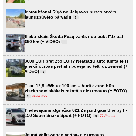
Iebraukšanai Rīgā no Jelgavas puses atvērs
jaunuzbūvēto pārvadu
5
Elektriskais Škoda Peaq varēs nobraukt līdz pat
650 km (+ VIDEO)
8
3600 EUR pret 255 EUR? Neatradu auto jumta telts
priekšrocības pret ātri būvējamo telti uz zemes! (+
VIDEO)
4
Tikai 12,8 kWh uz 100 km – Audi e-tron būs
visekonomiskākais ražotāja elektroauto (+ FOTO)
3
Piedāvājumā atgriežas 821 Zs jaudīgais Shelby F-
150 Super Snake Sport (+ FOTO)
9
Jaunā Volkswagen cerība- elektroauto