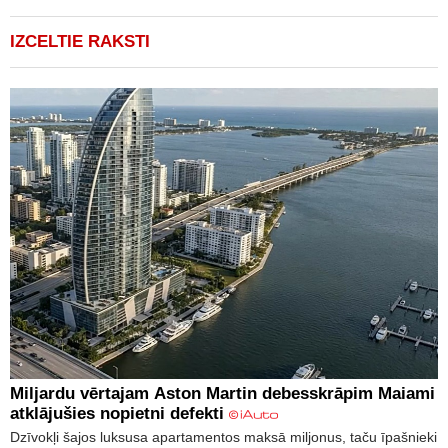
IZCELTIE RAKSTI
Miljardu vērtajam Aston Martin debesskrāpim Maiami
atklājušies nopietni defekti
Dzīvokļi šajos luksusa apartamentos maksā miljonus, taču īpašnieki