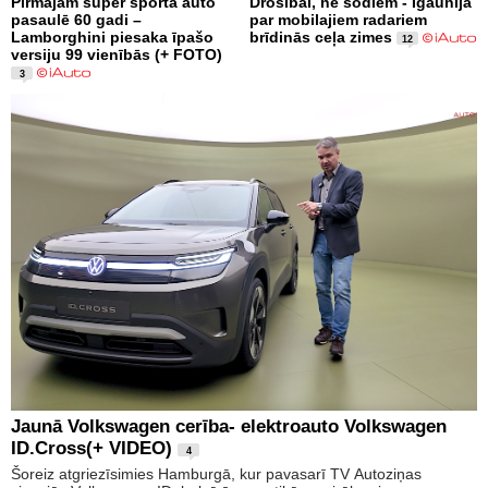
Pirmajam super sporta auto
Drošībai, ne sodiem - Igaunijā
pasaulē 60 gadi –
par mobilajiem radariem
Lamborghini piesaka īpašo
brīdinās ceļa zimes
12
versiju 99 vienībās (+ FOTO)
3
Jaunā Volkswagen cerība- elektroauto Volkswagen
ID.Cross(+ VIDEO)
4
Šoreiz atgriezīsimies Hamburgā, kur pavasarī TV Autoziņas