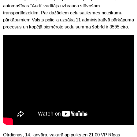
automašīnas “Audi” vadītājs uzbrauca stāvošam
transportlīdzeklim. Par dažādiem ceļu satiksmes noteikumu
pārkāpumiem Valsts policija uzsāka 11 administratīvā pārkāpuma
procesus un kopējā piemēroto sodu summa šobrīd ir 3595 eiro.
Otrdienas, 14. janvāra, vakarā ap pulksten 21.00 VP Rīgas