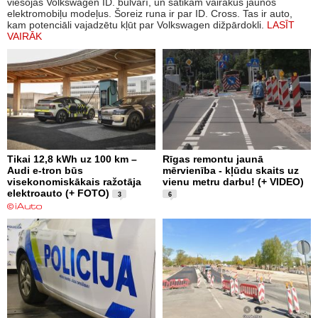
viesojās Volkswagen ID. bulvārī, un satikām vairākus jaunos
elektromobiļu modeļus. Šoreiz runa ir par ID. Cross. Tas ir auto,
kam potenciāli vajadzētu kļūt par Volkswagen dižpārdokli.
LASĪT
VAIRĀK
Tikai 12,8 kWh uz 100 km –
Rīgas remontu jaunā
Audi e-tron būs
mērvienība - kļūdu skaits uz
visekonomiskākais ražotāja
vienu metru darbu! (+ VIDEO)
elektroauto (+ FOTO)
3
6