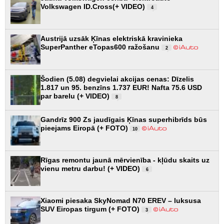
Volkswagen ID.Cross(+ VIDEO)
4
Austrijā uzsāk Ķīnas elektriskā kravinieka
SuperPanther eTopas600 ražošanu
2
Šodien (5.08) degvielai akcijas cenas: Dīzelis
1.817 un 95. benzīns 1.737 EUR! Nafta 75.6 USD
par barelu (+ VIDEO)
8
Gandrīz 900 Zs jaudīgais Ķīnas superhibrīds būs
pieejams Eiropā (+ FOTO)
10
Rīgas remontu jaunā mērvienība - kļūdu skaits uz
vienu metru darbu! (+ VIDEO)
6
Xiaomi piesaka SkyNomad N70 EREV – luksusa
SUV Eiropas tirgum (+ FOTO)
3