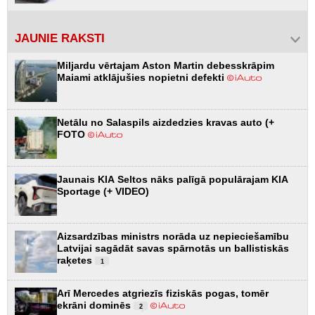
JAUNIE RAKSTI
Miljardu vērtajam Aston Martin debesskrāpim
Maiami atklājušies nopietni defekti
Netālu no Salaspils aizdedzies kravas auto (+
FOTO
Jaunais KIA Seltos nāks palīgā populārajam KIA
Sportage (+ VIDEO)
Aizsardzības ministrs norāda uz nepieciešamību
Latvijai sagādāt savas spārnotās un ballistiskās
raķetes
1
Arī Mercedes atgriezīs fiziskās pogas, tomēr
ekrāni dominēs
2