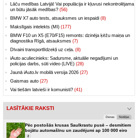
Lāču medības Latvijā! Vai populācija ir kļuvusi nekontrolējama
un būtu jāsāk medības?
(56)
BMW X7 auto tests, atsauksmes un iespaidi
(8)
Makslīgais intelekts (MI)
(177)
BMW F10 un X5 (E70/F15) remonts: dzinēja ķēžu maiņa un
diagnostika Rīgā, atsauksmes
(7)
Dīvaini transportlīdzekļi uz ceļa.
(8)
iAuto aculiecinieks: Sadursme, aktuālie negadījumi un
policijas darbs, sūti video (LIVE)
(28)
Jaunā iAuto.lv mobilā versija 2026
(27)
Gaismas auto
(27)
Vai tiešām latvieši ir komunisti?
(41)
LASĪTĀKIE RAKSTI
Dienas
Nedēļas
Pēc postošās krusas Saulkrastu pusē – desmitiem
bojātu automašīnu un zaudējumi ap 100 000 eiro
2