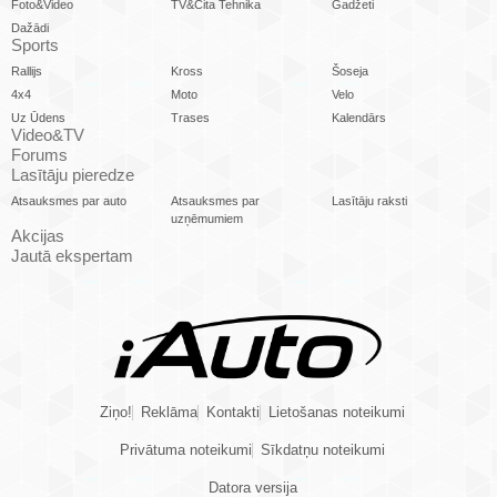
Foto&Video
TV&Cita Tehnika
Gadžeti
Dažādi
Sports
Rallijs
Kross
Šoseja
4x4
Moto
Velo
Uz Ūdens
Trases
Kalendārs
Video&TV
Forums
Lasītāju pieredze
Atsauksmes par auto
Atsauksmes par
Lasītāju raksti
uzņēmumiem
Akcijas
Jautā ekspertam
Ziņo!
Reklāma
Kontakti
Lietošanas noteikumi
Privātuma noteikumi
Sīkdatņu noteikumi
Datora versija