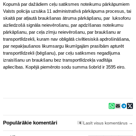
Kopumā par dažādiem ceļu satiksmes noteikumu pārkāpumiem
Valsts policija uzsāka 11 administratīvā pārkāpuma procesus, tai
skaitā par atļautā braukšanas ātruma pārkāpšanu, par luksoforu
aizliedzošā signāla neievērošanu, par apdzīšanas noteikumu
pārkāpšanu, par ceļa zīmju neievērošanu, par braukšanu ar
transportlīdzekli, kuram nav obligātā civiltiesiskā apdrošināšana,
par nepakļaušanos likumsargu likumīgajām prasībām apturēt
transportlīdzekli (bēgšanu), par ceļu satiksmes negadījuma
izraisīšanu un braukšanu bez transportlīdzekļa vadītāja
apliecības. Kopējā piemēroto sodu summa šobrīd ir 3595 eiro.
Populārākie komentāri
Lasīt visus komentārus →
6