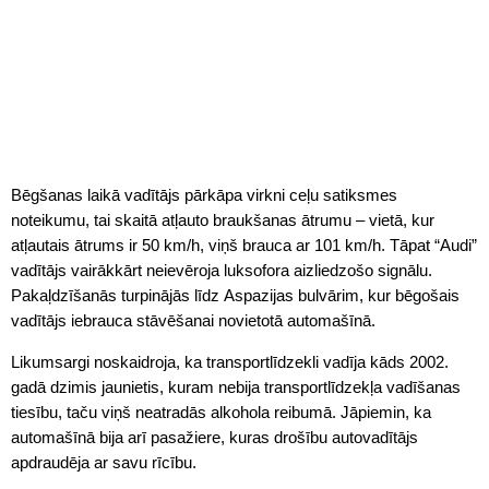
Bēgšanas laikā vadītājs pārkāpa virkni ceļu satiksmes
noteikumu, tai skaitā atļauto braukšanas ātrumu – vietā, kur
atļautais ātrums ir 50 km/h, viņš brauca ar 101 km/h. Tāpat “Audi”
vadītājs vairākkārt neievēroja luksofora aizliedzošo signālu.
Pakaļdzīšanās turpinājās līdz Aspazijas bulvārim, kur bēgošais
vadītājs iebrauca stāvēšanai novietotā automašīnā.
Likumsargi noskaidroja, ka transportlīdzekli vadīja kāds 2002.
gadā dzimis jaunietis, kuram nebija transportlīdzekļa vadīšanas
tiesību, taču viņš neatradās alkohola reibumā. Jāpiemin, ka
automašīnā bija arī pasažiere, kuras drošību autovadītājs
apdraudēja ar savu rīcību.