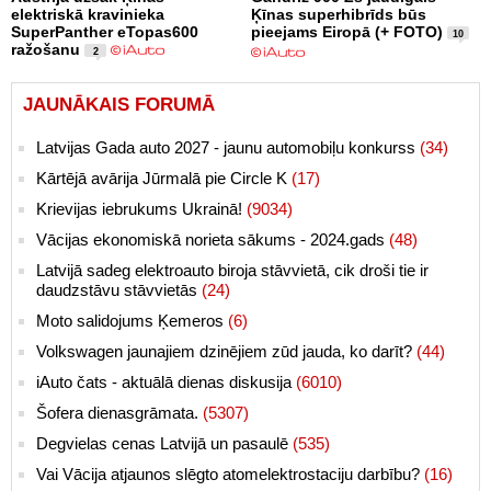
elektriskā kravinieka
Ķīnas superhibrīds būs
SuperPanther eTopas600
pieejams Eiropā (+ FOTO)
10
ražošanu
2
JAUNĀKAIS FORUMĀ
Latvijas Gada auto 2027 - jaunu automobiļu konkurss
(34)
Kārtējā avārija Jūrmalā pie Circle K
(17)
Krievijas iebrukums Ukrainā!
(9034)
Vācijas ekonomiskā norieta sākums - 2024.gads
(48)
Latvijā sadeg elektroauto biroja stāvvietā, cik droši tie ir
daudzstāvu stāvvietās
(24)
Moto salidojums Ķemeros
(6)
Volkswagen jaunajiem dzinējiem zūd jauda, ko darīt?
(44)
iAuto čats - aktuālā dienas diskusija
(6010)
Šofera dienasgrāmata.
(5307)
Degvielas cenas Latvijā un pasaulē
(535)
Vai Vācija atjaunos slēgto atomelektrostaciju darbību?
(16)