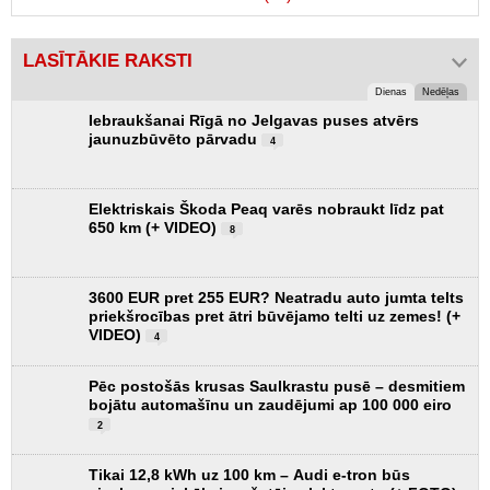
LASĪTĀKIE RAKSTI
Dienas
Nedēļas
Iebraukšanai Rīgā no Jelgavas puses atvērs
jaunuzbūvēto pārvadu
4
Elektriskais Škoda Peaq varēs nobraukt līdz pat
650 km (+ VIDEO)
8
3600 EUR pret 255 EUR? Neatradu auto jumta telts
priekšrocības pret ātri būvējamo telti uz zemes! (+
VIDEO)
4
Pēc postošās krusas Saulkrastu pusē – desmitiem
bojātu automašīnu un zaudējumi ap 100 000 eiro
2
Tikai 12,8 kWh uz 100 km – Audi e-tron būs