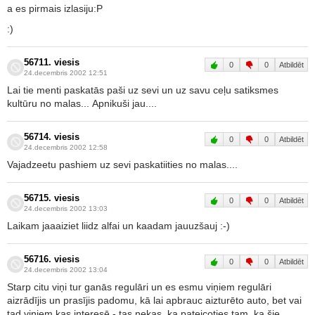
a es pirmais izlasiju:P
:)
56711. viesis
0
0
Atbildēt
24.decembris 2002 12:51
Lai tie menti paskatās paši uz sevi un uz savu ceļu satiksmes
kultūru no malas... Apnikuši jau....
56714. viesis
0
0
Atbildēt
24.decembris 2002 12:58
Vajadzeetu pashiem uz sevi paskatiities no malas....
56715. viesis
0
0
Atbildēt
24.decembris 2002 13:03
Laikam jaaaiziet liidz alfai un kaadam jauuzšauj :-)
56716. viesis
0
0
Atbildēt
24.decembris 2002 13:04
Starp citu viņi tur ganās regulāri un es esmu viņiem regulāri
aizrādījis un prasījis padomu, kā lai apbrauc aizturēto auto, bet vai
tad viņiem kas interesē - tas nekas, ka pateicoties tam, ka šie