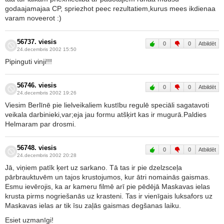
godaajamajaa CP, spriezhot peec rezultatiem,kurus mees ikdienaa
varam noveerot :)
56737. viesis
0
0
Atbildēt
24.decembris 2002 15:50
Pipinguti vinji!!!
56746. viesis
0
0
Atbildēt
24.decembris 2002 19:26
Viesim Berlīnē pie lielveikaliem kustību regulē speciāli sagatavoti
veikala darbinieki,var;eja jau formu atšķirt kas ir mugurā.Paldies
Helmaram par drosmi.
56748. viesis
0
0
Atbildēt
24.decembris 2002 20:28
Jā, viņiem patīk ķert uz sarkano. Tā tas ir pie dzelzsceļa
pārbrauktuvēm un tajos krustojumos, kur ātri nomainās gaismas.
Esmu ievērojis, ka ar kameru filmē arī pie pēdējā Maskavas ielas
krusta pirms nogriešanās uz krasteni. Tas ir vienīgais luksafors uz
Maskavas ielas ar tik īsu zaļās gaismas degšanas laiku.
Esiet uzmanīgi!