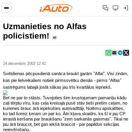
Uzmanieties no Alfas
policistiem!
45
24.decembris 2002 12:41
Svētdienas pēcpusdienā sanāca braukt garām "Alfai". Visi zinām,
kas pie lielveikaliem notiek pirmssvētku dienās - pirms "Alfas"
sastrēgums labajā joslā sākas jau trīs kvartālus iepriekš.
Bet ne par to stāsts. Tuvojoties šim krustojumam pamanīju kādu
zaļi tērptu vīru, kas ceļa kreisajā pusē stāv tieši pretīm ceļam, no
kurienes brauc ārā iepirkušies autovadītāji. Nolēmu apskatīties,
ko tad šoreiz ķeram un par ko. Ātri kļuva skaidrs, ka šī ir jau CP
ierastā ķeršana par braukšanu "zem sarkanās gaismas". Tikai ne
jau ārā braucot, bet gan iekšā braucot - par papildus sekcijas
neievērošanu.