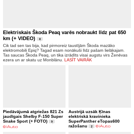
Elektriskais Škoda Peaq varēs nobraukt līdz pat 650
km (+ VIDEO)
8
Cik tad sen tas bija, kad pirmoreiz taustījām Škoda mazāko
elektromobili Epiq? Tagad esam nonākuši līdz pašam lielākajam.
Tas saucas Škoda Peaq, un tika izrādīts visai augstu virs Ženēvas
ezera un ar skatu uz Monblānu.
LASĪT VAIRĀK
Piedāvājumā atgriežas 821 Zs
Austrijā uzsāk Ķīnas
jaudīgais Shelby F-150 Super
elektriskā kravinieka
Snake Sport (+ FOTO)
SuperPanther eTopas600
9
ražošanu
2