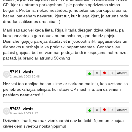
CP "kjer uz atruma parkapshanu" pie pashas apdzivotas vietas
beigam. Protams, nekad nestridos, jo noteikumus parkapusi esmu,
bet vai patiesham nevaretu kjert tur, kur ir jega kjert, jo atrums rada
draudus satiksmes droshibai.;(
Mani satrauc vel kada lieta. Riga ir tada diezgan dziva pilseta, pa
kuru parvietojas gan daudz automashinas, gan daudz gajeju.
Diemzhel gajeju parejas daudzviet ir ljoooooti slikti apgaismotas un
diennakts tumshaja laika praktiski nepamanamas. Censhos jau
palaist gajejus, bet ne vienmar pedeja bridi ir iespejams nobremzet
pat tad, ja brauc ar atrumu 50km/h;(
57191. viesis
0
0
Atbildēt
2.janvāris 2003 15:48
Nez vai taa apaljaa baltaa ziime ar sarkano malinju, kas uzstaadiita
pie iebraukshajas ielinjaa, kur staav CP mashiina, arii uz viniem
pashiem neattiecas!!!
57422. viesis
0
0
Atbildēt
6.janvāris 2003 9:12
Dziivnieki taadi, vairaak vienkaarshi nav ko teikt! Njem un izbojaa
cilveekiem sveetku noskanjojumu!