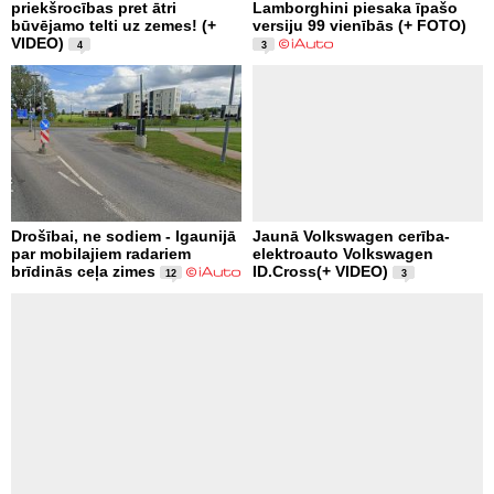
priekšrocības pret ātri
Lamborghini piesaka īpašo
būvējamo telti uz zemes! (+
versiju 99 vienībās (+ FOTO)
VIDEO)
4
3
Drošībai, ne sodiem - Igaunijā
Jaunā Volkswagen cerība-
par mobilajiem radariem
elektroauto Volkswagen
brīdinās ceļa zimes
ID.Cross(+ VIDEO)
12
3