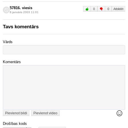
57816. viesis
0
0
Atbildēt
8.janvāris 2003 11:01
Tavs komentārs
Vārds
Komentārs
Pievienot bildi
Pievienot video
Drošības kods