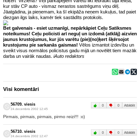
noķert" virzienā? Viņi pārkāpējiem varētu likt iebraukt tajā ieliņā,
kur stāv CP auto - vismaz nerastos sastrēgums viņu dēļ.
Jāatgādina, ja pieņemam, ka šī ekipāža neņem kukuļus, tad paiet
diezgan ilgs laiks, kamēr tiek sastādīts protokols.
Bet galvenais - esiet uzmanīgi, nepārkāpiet Ceļu Satiksmes
noteikumus! Ceļu policisti arī neguļ un izdomā (atklāj) aizvien
jaunus krustojumus, kur jūs varētu (pie)(no)ķert šķērsojot
krustojumu pie sarkanās gaismas!
Vēlos izmantot izdevību un
sveikt visus normālos policistus gadu mijā un novēlēt tiem mazāk
darba un vairāk naudas.
iAuto redaktors
Visi komentāri
56709. viesis
0
0
Atbildēt
24.decembris 2002 12:45
Pirmais, pirmais, pirmais, pirmo reizi!!! :o)
56710. viesis
0
0
Atbildēt
24.decembris 2002 12:47