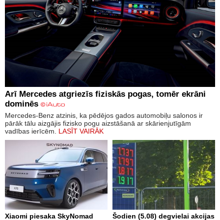
Arī Mercedes atgriezīs fiziskās pogas, tomēr ekrāni
dominēs
Mercedes-Benz atzinis, ka pēdējos gados automobiļu salonos ir
pārāk tālu aizgājis fizisko pogu aizstāšanā ar skārienjutīgām
vadības ierīcēm.
LASĪT VAIRĀK
Xiaomi piesaka SkyNomad
Šodien (5.08) degvielai akcijas