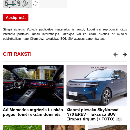
Stingri aizliegts iAuto.lv publicētos materiālus izmantot, kopēt vai reproducēt citos
interneta portālos, masu informācijas līdzekļos vai kā citādi rīkoties ar iAuto.lv
publicētajiem materiāliem bez rakstiskas EON SIA atļaujas saņemšanas.
CITI RAKSTI
Arī Mercedes atgriezīs fiziskās
Xiaomi piesaka SkyNomad
9
pogas, tomēr ekrāni dominēs
N70 EREV – luksusa SUV
p
Eiropas tirgum (+ FOTO)
g
2
e