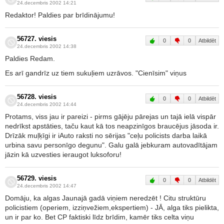
24.decembris 2002 14:21
Redaktor! Paldies par brīdinājumu!
56727. viesis
0
0
Atbildēt
24.decembris 2002 14:38
Paldies Redam.
Es arī gandrīz uz tiem sukuļiem uzrāvos. "Cienīsim" viņus
56728. viesis
0
0
Atbildēt
24.decembris 2002 14:44
Protams, viss jau ir pareizi - pirms gājēju pārejas un tajā ielā vispār
nedrīkst apstāties, taču kaut kā tos neapzinīgos braucējus jāsoda ir.
Drīzāk muļķīgi ir iAuto raksti no sērijas "ceļu policists darba laikā
urbina savu personīgo degunu". Galu galā jebkuram autovadītājam
jāzin kā uzvesties ieraugot luksoforu!
56729. viesis
0
0
Atbildēt
24.decembris 2002 14:47
Domāju, ka algas Jaunajā gadā viņiem neredzēt ! Citu struktūru
policistiem (operiem, izziņvežiem,ekspertiem) - JĀ, alga tiks pielikta,
un ir par ko. Bet CP faktiski līdz brīdim, kamēr tiks celta viņu