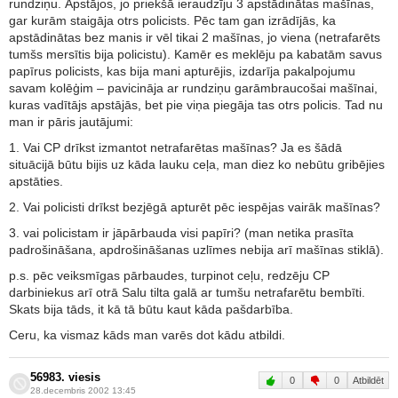
rundziņu. Apstājos, jo priekšā ieraudzīju 3 apstādinātas mašīnas,
gar kurām staigāja otrs policists. Pēc tam gan izrādījās, ka
apstādinātas bez manis ir vēl tikai 2 mašīnas, jo viena (netrafarēts
tumšs mersītis bija policistu). Kamēr es meklēju pa kabatām savus
papīrus policists, kas bija mani apturējis, izdarīja pakalpojumu
savam kolēģim – pavicināja ar rundziņu garāmbraucošai mašīnai,
kuras vadītājs apstājās, bet pie viņa piegāja tas otrs policis. Tad nu
man ir pāris jautājumi:
1. Vai CP drīkst izmantot netrafarētas mašīnas? Ja es šādā
situācijā būtu bijis uz kāda lauku ceļa, man diez ko nebūtu gribējies
apstāties.
2. Vai policisti drīkst bezjēgā apturēt pēc iespējas vairāk mašīnas?
3. vai policistam ir jāpārbauda visi papīri? (man netika prasīta
padrošināšana, apdrošināšanas uzlīmes nebija arī mašīnas stiklā).
p.s. pēc veiksmīgas pārbaudes, turpinot ceļu, redzēju CP
darbiniekus arī otrā Salu tilta galā ar tumšu netrafarētu bembīti.
Skats bija tāds, it kā tā būtu kaut kāda pašdarbība.
Ceru, ka vismaz kāds man varēs dot kādu atbildi.
56983. viesis
0
0
Atbildēt
28.decembris 2002 13:45