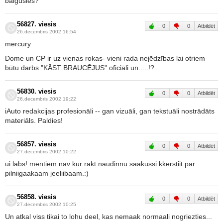
baigušies?
56827. viesis
0
0
Atbildēt
26.decembris 2002 16:54
mercury
Dome un CP ir uz vienas rokas- vieni rada nejēdzības lai otriem
būtu darbs "KĀST BRAUCĒJUS" oficiāli un.....!?
56830. viesis
0
0
Atbildēt
26.decembris 2002 19:22
iAuto redakcijas profesionāli -- gan vizuāli, gan tekstuāli nostrādāts
materiāls. Paldies!
56857. viesis
0
0
Atbildēt
27.decembris 2002 10:22
ui labs! mentiem nav kur rakt naudinnu saakussi kkerstiit par
pilniigaakaam jeeliibaam.:)
56858. viesis
0
0
Atbildēt
27.decembris 2002 10:25
Un atkal viss tikai to lohu deel, kas nemaak normaali nogriezties...