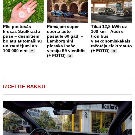
Pēc postošās
Pirmajam super
Tikai 12,8 kWh uz
krusas Saulkrastu
sporta auto
100 km – Audi e-
D
pusē – desmitiem
pasaulē 60 gadi –
tron būs
-
bojātu automašīnu
Lamborghini
visekonomiskākais
m
un zaudējumi ap
piesaka īpašo
ražotāja elektroauto
r
100 000 eiro
versiju 99 vienībās
(+ FOTO)
c
2
3
(+ FOTO)
3
IZCELTIE RAKSTI