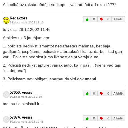
Attiecībā uz raksta pēdējo rindkopu - vai tad tādi arī eksistē???
Redaktors
0
0
Atbildēt
28.decembris 2002 18:10
to viesis 28.12.2002 11:46
Atbildes uz 3 jautājumiem:
1. policists nedrīkst izmantot netrafarētas mašīnas, bet šajā
gadījumā, iespējams, policisti ir atbraukuši tikai uz darbu - tad gan
var... Policists nedrīkst jums likt sēsties privātajā auto.
2. Policisti nedrīkst apturēt vairāk auto, kā ir paši... (viens vadītājs
"uz deguna")
3. Policistam nav obligāti jāpārbauda visi dokumenti.
57050. viesis
0
0
Atbildēt
30.decembris 2002 1:16
tadi nu tie skaistuli ir...
57074. viesis
0
0
Atbildēt
30.decembris 2002 15:48