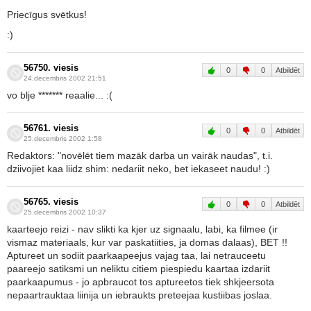
Priecīgus svētkus!
:)
56750. viesis
0
0
Atbildēt
24.decembris 2002 21:51
vo blje ******* reaalie... :(
56761. viesis
0
0
Atbildēt
25.decembris 2002 1:58
Redaktors: "novēlēt tiem mazāk darba un vairāk naudas", t.i.
dziivojiet kaa liidz shim: nedariit neko, bet iekaseet naudu! :)
56765. viesis
0
0
Atbildēt
25.decembris 2002 10:37
kaarteejo reizi - nav slikti ka kjer uz signaalu, labi, ka filmee (ir
vismaz materiaals, kur var paskatiities, ja domas dalaas), BET !!
Aptureet un sodiit paarkaapeejus vajag taa, lai netrauceetu
paareejo satiksmi un neliktu citiem piespiedu kaartaa izdariit
paarkaapumus - jo apbraucot tos aptureetos tiek shkjeersota
nepaartrauktaa liinija un iebraukts preteejaa kustiibas joslaa.