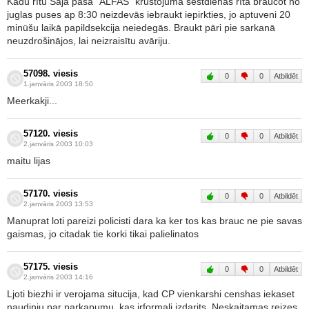
Kādu rītu Šajā pašā "ALFAS" krustojumā sestdienas rītā braucot no
juglas puses ap 8:30 neizdevās iebraukt iepirkties, jo aptuveni 20
minūšu laikā papildsekcija neiedegās. Braukt pāri pie sarkanā
neuzdrošinājos, lai neizraisītu avāriju.
57098. viesis
0
0
Atbildēt
1.janvāris 2003 18:50
Meerkakji...
57120. viesis
0
0
Atbildēt
2.janvāris 2003 10:03
maitu lijas
57170. viesis
0
0
Atbildēt
2.janvāris 2003 13:53
Manuprat loti pareizi policisti dara ka ker tos kas brauc ne pie savas
gaismas, jo citadak tie korki tikai palielinatos
57175. viesis
0
0
Atbildēt
2.janvāris 2003 14:16
Ljoti biezhi ir verojama situcija, kad CP vienkarshi censhas iekaset
naudinju par parkapumu, kas irformali izdarits. Neskaitamas reizes