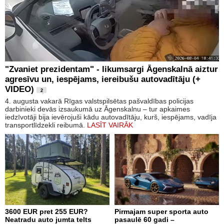
"Zvaniet prezidentam" - likumsargi Āgenskalnā aiztur
agresīvu un, iespējams, iereibušu autovadītāju (+
VIDEO)
2
4. augusta vakarā Rīgas valstspilsētas pašvaldības policijas
darbinieki devās izsaukumā uz Āgenskalnu – tur apkaimes
iedzīvotāji bija ievērojuši kādu autovadītāju, kurš, iespējams, vadīja
transportlīdzekli reibumā.
LASĪT VAIRĀK
3600 EUR pret 255 EUR?
Pirmajam super sporta auto
Neatradu auto jumta telts
pasaulē 60 gadi –