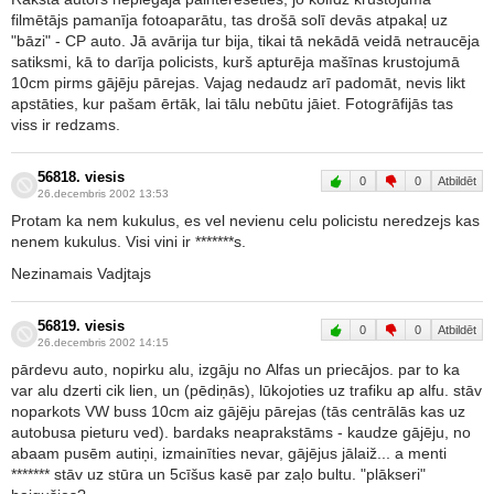
filmētājs pamanīja fotoaparātu, tas drošā solī devās atpakaļ uz
"bāzi" - CP auto. Jā avārija tur bija, tikai tā nekādā veidā netraucēja
satiksmi, kā to darīja policists, kurš apturēja mašīnas krustojumā
10cm pirms gājēju pārejas. Vajag nedaudz arī padomāt, nevis likt
apstāties, kur pašam ērtāk, lai tālu nebūtu jāiet. Fotogrāfijās tas
viss ir redzams.
56818. viesis
0
0
Atbildēt
26.decembris 2002 13:53
Protam ka nem kukulus, es vel nevienu celu policistu neredzejs kas
nenem kukulus. Visi vini ir *******s.
Nezinamais Vadjtajs
56819. viesis
0
0
Atbildēt
26.decembris 2002 14:15
pārdevu auto, nopirku alu, izgāju no Alfas un priecājos. par to ka
var alu dzerti cik lien, un (pēdiņās), lūkojoties uz trafiku ap alfu. stāv
noparkots VW buss 10cm aiz gājēju pārejas (tās centrālās kas uz
autobusa pieturu ved). bardaks neaprakstāms - kaudze gājēju, no
abaam pusēm autiņi, izmainīties nevar, gājējus jālaiž... a menti
******* stāv uz stūra un 5cīšus kasē par zaļo bultu. "plākseri"