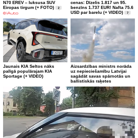
N70 EREV – luksusa SUV
cenas: Dīzelis 1.817 un 95.
Eiropas tirgum (+ FOTO)
benzīns 1.737 EUR! Nafta 75.6
2
USD par barelu (+ VIDEO)
7
Jaunais KIA Seltos nāks
Aizsardzības ministrs norāda
palīgā populārajam KIA
uz nepieciešamību Latvijai
Sportage (+ VIDEO)
sagādāt savas spārnotās un
ballistiskās raķetes