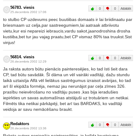
56783. viesis
0
0
Atbildēt
25.decembris 2002 17:06
to stulbo CP uzdevums peec buutiibas domaats ir lai briidinaatu par
briesmaam uz celja,par sastreegumiem,lai aatraak atbriivotu
vietu,kur esi nepareizi iebraucis,vardu sakot,jaanodroshina drosha
kustiiba,bet tur jau vajag praatu,bet CP vismaz 80% taa truukst.Sist
vinjus!
56814. viesis
0
0
Atbildēt
26.decembris 2002 12:29
Ja raksta autors būtu pienācis painteresējies, ko tad īsti šeit dara
CP, tad būtu savādāk. Šī dāma un vēl vairāki vadītāji, dažu stundu
laikā uztaisīja Alfā vēl lielākus sastrēgumus izraisot avārijas, ko tad
arī šī ekipāža formēja, nemaz jau nerunājot par ceļa zīmes 326.
prasību neievērošanu no vadītāju puses ,kas bija ieradušies
iepirkties un savas automašīnas atstājuši uz trotuāriem un netikai.
Filmēts tika netikai pārkāpēji, bet arī tas BARDAKS, ko vadītāji
veidoja ar savu nemācēšanu braukt.
Redaktors
0
0
Atbildēt
26.decembris 2002 13:36
Raksta autors nepiegāja painteresēties, jo kolīdz krustojuma