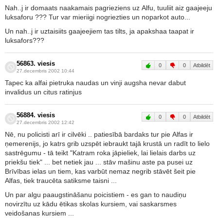
Nah..j ir domaats naakamais pagrieziens uz Alfu, tuuliit aiz gaajeeju
luksaforu ??? Tur var mieriigi nogriezties un noparkot auto...
Un nah..j ir uztaisiits gaajeejiem tas tilts, ja apakshaa taapat ir
luksafors???
56863. viesis
0
0
Atbildēt
27.decembris 2002 10:44
Tapec ka alfai pietruka naudas un vinji augsha nevar dabut
invalidus un citus ratinjus
56884. viesis
0
0
Atbildēt
27.decembris 2002 12:42
Nē, nu policisti arī ir cilvēki .. patiesībā bardaks tur pie Alfas ir
ņemerenijs, jo katrs grib uzspēt iebraukt tajā krustā un radīt to lielo
sastrēgumu - tā teikt "Katram roka jāpieliek, lai lielais darbs uz
priekšu tiek" ... bet netiek jau ... stāv mašinu aste pa pusei uz
Brīvības ielas un tiem, kas varbūt nemaz negrib stāvēt šeit pie
Alfas, tiek traucēta satiksme taisni ...
Un par algu paaugstināšanu poicistiem - es gan to naudiņu
novirzītu uz kādu ētikas skolas kursiem, vai saskarsmes
veidošanas kursiem ...