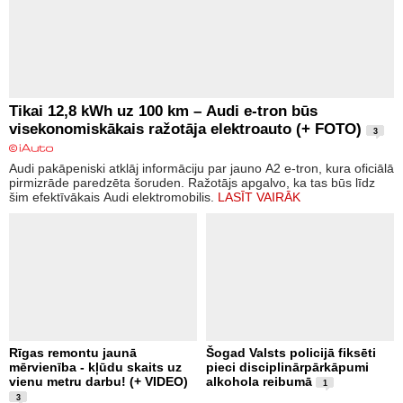
Tikai 12,8 kWh uz 100 km – Audi e-tron būs
visekonomiskākais ražotāja elektroauto (+ FOTO)
3
Audi pakāpeniski atklāj informāciju par jauno A2 e-tron, kura oficiālā
pirmizrāde paredzēta šoruden. Ražotājs apgalvo, ka tas būs līdz
šim efektīvākais Audi elektromobilis.
LASĪT VAIRĀK
Rīgas remontu jaunā
Šogad Valsts policijā fiksēti
mērvienība - kļūdu skaits uz
pieci disciplinārpārkāpumi
vienu metru darbu! (+ VIDEO)
alkohola reibumā
1
3