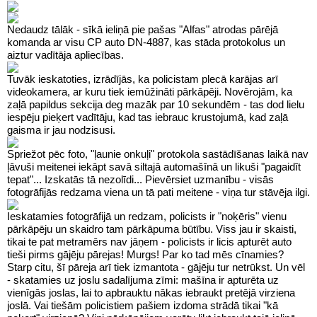
Nedaudz tālāk - sīkā ieliņā pie pašas "Alfas" atrodas pārējā
komanda ar visu CP auto DN-4887, kas stāda protokolus un
aiztur vadītāja apliecības.
Tuvāk ieskatoties, izrādījās, ka policistam plecā karājas arī
videokamera, ar kuru tiek iemūžināti pārkāpēji. Novērojām, ka
zaļā papildus sekcija deg mazāk par 10 sekundēm - tas dod lielu
iespēju pieķert vadītāju, kad tas iebrauc krustojumā, kad zaļā
gaisma ir jau nodzisusi.
Spriežot pēc foto, "ļaunie onkuļi" protokola sastādīšanas laikā nav
ļāvuši meitenei iekāpt savā siltajā automašīnā un likuši "pagaidīt
tepat"... Izskatās tā nezolīdi... Pievērsiet uzmanību - visās
fotogrāfijās redzama viena un tā pati meitene - viņa tur stāvēja ilgi.
Ieskatamies fotogrāfijā un redzam, policists ir "noķēris" vienu
pārkāpēju un skaidro tam pārkāpuma būtību. Viss jau ir skaisti,
tikai te pat metramērs nav jāņem - policists ir licis apturēt auto
tieši pirms gājēju pārejas! Murgs! Par ko tad mēs cīnamies?
Starp citu, šī pāreja arī tiek izmantota - gājēju tur netrūkst. Un vēl
- skatamies uz joslu sadalījuma zīmi: mašīna ir apturēta uz
vienīgās joslas, lai to apbrauktu nākas iebraukt pretējā virziena
joslā. Vai tiešām policistiem pašiem izdoma strādā tikai "kā