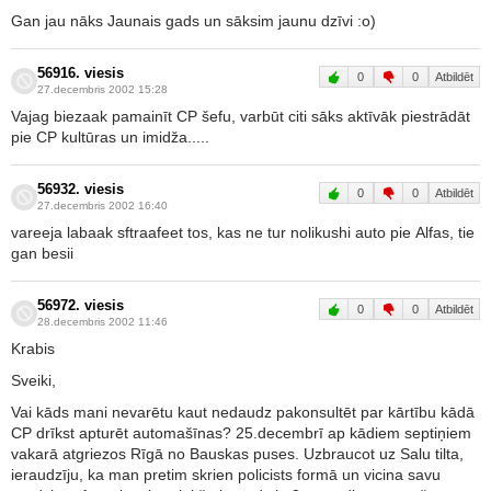
Gan jau nāks Jaunais gads un sāksim jaunu dzīvi :o)
56916. viesis
0
0
Atbildēt
27.decembris 2002 15:28
Vajag biezaak pamainīt CP šefu, varbūt citi sāks aktīvāk piestrādāt
pie CP kultūras un imidža.....
56932. viesis
0
0
Atbildēt
27.decembris 2002 16:40
vareeja labaak sftraafeet tos, kas ne tur nolikushi auto pie Alfas, tie
gan besii
56972. viesis
0
0
Atbildēt
28.decembris 2002 11:46
Krabis
Sveiki,
Vai kāds mani nevarētu kaut nedaudz pakonsultēt par kārtību kādā
CP drīkst apturēt automašīnas? 25.decembrī ap kādiem septiņiem
vakarā atgriezos Rīgā no Bauskas puses. Uzbraucot uz Salu tilta,
ieraudzīju, ka man pretim skrien policists formā un vicina savu