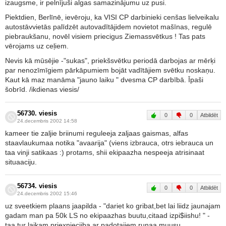
izaugsme, ir pelnījuši algas samazinājumu uz pusi.
Piektdien, Berlīnē, ievēroju, ka VISI CP darbinieki cenšas lielveikalu
autostāvvietās palīdzēt autovadītājidem novietot mašīnas, regulē
piebraukšanu, novēl visiem priecigus Ziemassvētkus ! Tas pats
vērojams uz ceļiem.
Nevis kā mūsējie -"sukas", priekšsvētku periodā darbojas ar mērķi
par nenozīmīgiem pārkāpumiem bojāt vadītājiem svētku noskaņu.
Kaut kā maz manāma "jauno laiku " dvesma CP darbībā. Īpaši
šobrīd. /ikdienas viesis/
56730. viesis
0
0
Atbildēt
24.decembris 2002 14:58
kameer tie zaljie briinumi reguleeja zaljaas gaismas, alfas
staavlaukumaa notika "avaarija" (viens izbrauca, otrs iebrauca un
taa vinji satikaas :) protams, shii ekipaazha nespeeja atrisinaat
situaaciju.
56734. viesis
0
0
Atbildēt
24.decembris 2002 15:46
uz sveetkiem plaans jaapilda - "dariet ko gribat,bet lai liidz jaunajam
gadam man pa 50k LS no ekipaazhas buutu,citaad izpi$iishu! " -
taa tur laikam priexnieciiba ar padotajiem runaa muusu