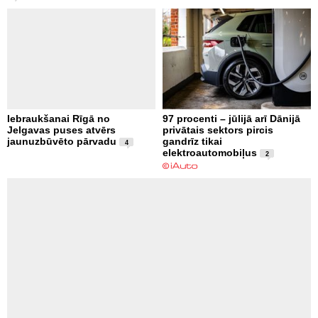
Iebraukšanai Rīgā no
97 procenti – jūlijā arī Dānijā
Jelgavas puses atvērs
privātais sektors pircis
jaunuzbūvēto pārvadu
gandrīz tikai
4
elektroautomobiļus
2