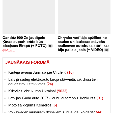
Gandrīz 900 Zs jaudīgais
Chrysler vadītājs apžilbst no
Ķīnas superhibrīds būs
saules un ietriecas stāvoša
pieejams Eiropā (+ FOTO)
satiksmes autobusa stūrī, kas
10
bija palicis joslā (+ VIDEO)
31
JAUNĀKAIS FORUMĀ
Kārtējā avārija Jūrmalā pie Circle K
(16)
Latvijā sadeg elektroauto biroja stāvvietā, cik droši tie ir
daudzstāvu stāvvietās
(24)
Krievijas iebrukums Ukrainā!
(9033)
Latvijas Gada auto 2027 - jaunu automobiļu konkurss
(31)
Moto salidojums Ķemeros
(6)
Volkswagen jaunajiem dzinējiem zūd jauda, ko darīt?
(44)