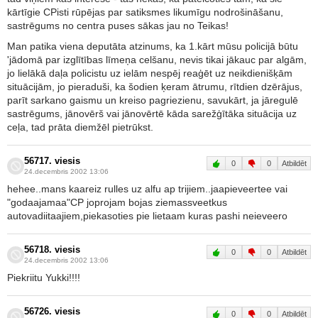
kārtīgie CPisti rūpējas par satiksmes likumīgu nodrošināšanu,
sastrēgums no centra puses sākas jau no Teikas!
Man patika viena deputāta atzinums, ka 1.kārt mūsu policijā būtu
'jādomā par izglītības līmeņa celšanu, nevis tikai jākauc par algām,
jo lielākā daļa policistu uz ielām nespēj reaģēt uz neikdienišķām
situācijām, jo pieraduši, ka šodien ķeram ātrumu, rītdien dzērājus,
parīt sarkano gaismu un kreiso pagriezienu, savukārt, ja jāregulē
sastrēgums, jānovērš vai jānovērtē kāda sarežģītāka situācija uz
ceļa, tad prāta diemžēl pietrūkst.
56717. viesis
0
0
Atbildēt
24.decembris 2002 13:06
hehee..mans kaareiz rulles uz alfu ap trijiem..jaapieveertee vai
"godaajamaa"CP joprojam bojas ziemassveetkus
autovadiitaajiem,piekasoties pie lietaam kuras pashi neieveero
56718. viesis
0
0
Atbildēt
24.decembris 2002 13:06
Piekriitu Yukki!!!!
56726. viesis
0
0
Atbildēt