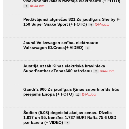
visekonomiskākais ražotāja elektroauto (+ FOTO)
3
Piedāvājumā atgriežas 821 Zs jaudīgais Shelby F-
150 Super Snake Sport (+ FOTO)
9
Jaunā Volkswagen cerība- elektroauto
Volkswagen ID.Cross(+ VIDEO)
3
Austrijā uzsāk Ķīnas elektriskā kravinieka
SuperPanther eTopas600 ražošanu
2
Gandrīz 900 Zs jaudīgais Ķīnas superhibrīds būs
pieejams Eiropā (+ FOTO)
10
Šodien (5.08) degvielai akcijas cenas: Dīzelis
1.817 un 95. benzīns 1.737 EUR! Nafta 75.6 USD
par barelu (+ VIDEO)
7