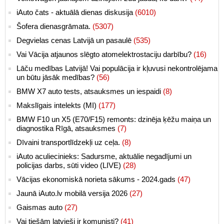
iAuto čats - aktuālā dienas diskusija
(6010)
Šofera dienasgrāmata.
(5307)
Degvielas cenas Latvijā un pasaulē
(535)
Vai Vācija atjaunos slēgto atomelektrostaciju darbību?
(16)
Lāču medības Latvijā! Vai populācija ir kļuvusi nekontrolējama
un būtu jāsāk medības?
(56)
BMW X7 auto tests, atsauksmes un iespaidi
(8)
Makslīgais intelekts (MI)
(177)
BMW F10 un X5 (E70/F15) remonts: dzinēja ķēžu maiņa un
diagnostika Rīgā, atsauksmes
(7)
Dīvaini transportlīdzekļi uz ceļa.
(8)
iAuto aculiecinieks: Sadursme, aktuālie negadījumi un
policijas darbs, sūti video (LIVE)
(28)
Vācijas ekonomiskā norieta sākums - 2024.gads
(47)
Jaunā iAuto.lv mobilā versija 2026
(27)
Gaismas auto
(27)
Vai tiešām latvieši ir komunisti?
(41)