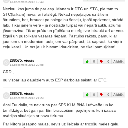
13.decembris 2012 19:43
Nezinu, kas jums tie par esp. Manam ir DTC un STC, pie tam to
STC(laikam) nevar arī atslēgt. Nekad nepaļaujos uz šitiem
štruntiem, bet, braucot pa sniegainu šoseju, īpaši apdzenot, strādā
labi. Tikai jāņem vērā - ja nostrādā turpat vai nepārtraukti, ātrums
jāsamazina! Tik ar prātu un pīpēšanu mierīgi var btraukt arī ar vecu
žiguli un pusplikām vasaras riepām, Pastulbs raksts, pamuļķi ar
jauniem un moderniem autiņiem var pārprast, t.i. saprast, ka viņi ir
ceļu karaļi. Un tas jau ir bīstami daudziem, ne tikai pamuļķiem!
288575. viesis
0
0
Atbildēt
13.decembris 2012 20:58
CRDI,
nu vispār jau daudziem auto ESP darbojas saistīti ar ETC.
288576. viesis
0
0
Atbildēt
13.decembris 2012 21:23
Ansi Tuudaliņ, te nav runa par SPS KLM BNA Luftwaffe un ko
tamlīdzīgu, bet gan par lēni braucošiem pajoliņiem, kuri izraisa
avārijas situācijas ar savu tizlumu.
Par klitoru jāsapņo mājās, nevis uz lielceļa ar trīcošu mēles galu.