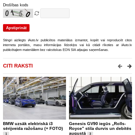
Drošības kods
Stingri aizliegts iAuto.lv publicētos materiālus izmantot, kopēt vai reproducēt citos
interneta portālos, masu informācijas līdzekļos vai kā citādi rīkoties ar iAuto.lv
publicētajiem materiāliem bez rakstiskas EON SIA atļaujas saņemšanas.
CITI RAKSTI
BMW uzsāk elektriskā i3
Genesis GV90 iegūs „Rolls-
N
sērijveida ražošanu (+ FOTO)
Royce” stila durvis un debitēs
C
augustā
t
1
3