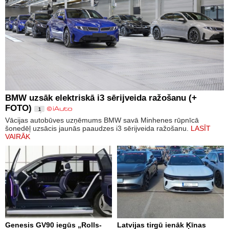
BMW uzsāk elektriskā i3 sērijveida ražošanu (+
FOTO)
1
Vācijas autobūves uzņēmums BMW savā Minhenes rūpnīcā
šonedēļ uzsācis jaunās paaudzes i3 sērijveida ražošanu.
LASĪT
VAIRĀK
Genesis GV90 iegūs „Rolls-
Latvijas tirgū ienāk Ķīnas