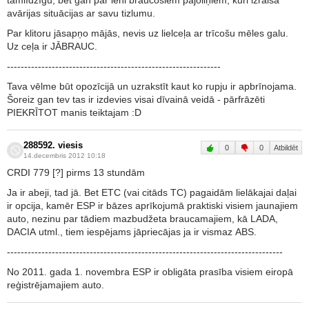
tamlīdzīgu, bet gan par lēni braucošiem pajoliņiem, kuri izraisa
avārijas situācijas ar savu tizlumu.
Par klitoru jāsapņo mājās, nevis uz lielceļa ar trīcošu mēles galu.
Uz ceļa ir JĀBRAUC.
--------------------------------------------------------------
Tava vēlme būt opozīcijā un uzrakstīt kaut ko rupju ir apbrīnojama.
Šoreiz gan tev tas ir izdevies visai dīvainā veidā - pārfrāzēti
PIEKRĪTOT manis teiktajam :D
288592. viesis
0
0
Atbildēt
14.decembris 2012 10:18
CRDI 779 [?] pirms 13 stundām
Ja ir abeji, tad jā. Bet ETC (vai citāds TC) pagaidām lielākajai daļai
ir opcija, kamēr ESP ir bāzes aprīkojumā praktiski visiem jaunajiem
auto, nezinu par tādiem mazbudžeta braucamajiem, kā LADA,
DACIA utml., tiem iespējams jāpriecājas ja ir vismaz ABS.
--------------------------------------------------------------------------------
No 2011. gada 1. novembra ESP ir obligāta prasība visiem eiropā
reģistrējamajiem auto.