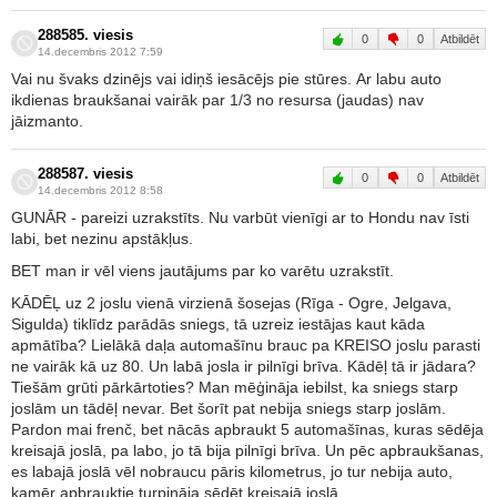
288585. viesis
0
0
Atbildēt
14.decembris 2012 7:59
Vai nu švaks dzinējs vai idiņš iesācējs pie stūres. Ar labu auto
ikdienas braukšanai vairāk par 1/3 no resursa (jaudas) nav
jāizmanto.
288587. viesis
0
0
Atbildēt
14.decembris 2012 8:58
GUNĀR - pareizi uzrakstīts. Nu varbūt vienīgi ar to Hondu nav īsti
labi, bet nezinu apstākļus.
BET man ir vēl viens jautājums par ko varētu uzrakstīt.
KĀDĒĻ uz 2 joslu vienā virzienā šosejas (Rīga - Ogre, Jelgava,
Sigulda) tiklīdz parādās sniegs, tā uzreiz iestājas kaut kāda
apmātība? Lielākā daļa automašīnu brauc pa KREISO joslu parasti
ne vairāk kā uz 80. Un labā josla ir pilnīgi brīva. Kādēļ tā ir jādara?
Tiešām grūti pārkārtoties? Man mēģināja iebilst, ka sniegs starp
joslām un tādēļ nevar. Bet šorīt pat nebija sniegs starp joslām.
Pardon mai frenč, bet nācās apbraukt 5 automašīnas, kuras sēdēja
kreisajā joslā, pa labo, jo tā bija pilnīgi brīva. Un pēc apbraukšanas,
es labajā joslā vēl nobraucu pāris kilometrus, jo tur nebija auto,
kamēr apbrauktie turpināja sēdēt kreisajā joslā.