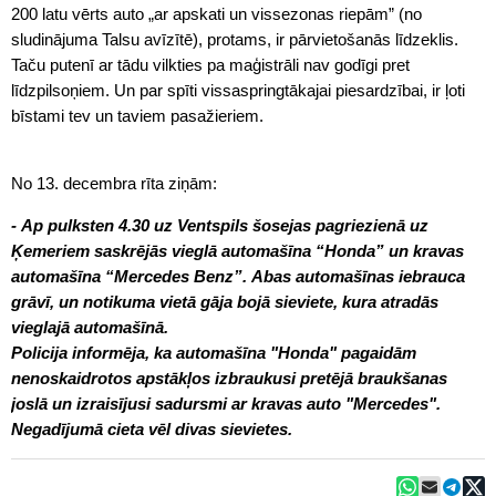
200 latu vērts auto „ar apskati un vissezonas riepām” (no
sludinājuma Talsu avīzītē), protams, ir pārvietošanās līdzeklis.
Taču putenī ar tādu vilkties pa maģistrāli nav godīgi pret
līdzpilsoņiem. Un par spīti vissaspringtākajai piesardzībai, ir ļoti
bīstami tev un taviem pasažieriem.
No 13. decembra rīta ziņām:
- Ap pulksten 4.30 uz Ventspils šosejas pagriezienā uz
Ķemeriem saskrējās vieglā automašīna “Honda” un kravas
automašīna “Mercedes Benz”. Abas automašīnas iebrauca
grāvī, un notikuma vietā gāja bojā sieviete, kura atradās
vieglajā automašīnā.
Policija informēja, ka automašīna "Honda" pagaidām
nenoskaidrotos apstākļos izbraukusi pretējā braukšanas
joslā un izraisījusi sadursmi ar kravas auto "Mercedes".
Negadījumā cieta vēl divas sievietes.