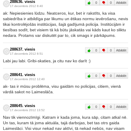
288636. viesis
0
0
Atbildēt
17.decembris 2012 8:40
ak: Nepiesienies lūdzu. Neatceros, kur, bet ir rakstīts, ka visa
sabiedrība ir atbildīga par likumu un ētikas normu ievērošanu, nevis
tikai kontrolējošās institūcijas, šajā gadījumā policija. Institūcijām ir
tiesības sodīt, bet visiem tā kā būtu jāskatās vai kāds kaut ko sliktu
nedara. Protams var diskutēt par to, cik smags ir pārkāpums.
288637. viesis
0
0
Atbildēt
17.decembris 2012 8:51
Labi jau labi. Gribi-skaties, ja citu nav ko darīt :)
288641. viesis
0
0
Atbildēt
17.decembris 2012 12:40
ak- tas ir mūsu problēma, visu gaidām no policijas, citiem, vienā
vārdā sakot no Laimeslāča.
288645. viesis
0
0
Atbildēt
17.decembris 2012 13:52
Nav tik viennozīmīgi. Katram ir kada joma, kura sāp, citam atkal nē.
Un tas, kuram tā joma aktuāla, tajā darbojas, bet tas otrs gaida
Laimeslāci. Visi visur nekad nav aktīvi, tā nekad nebūs, nav visam