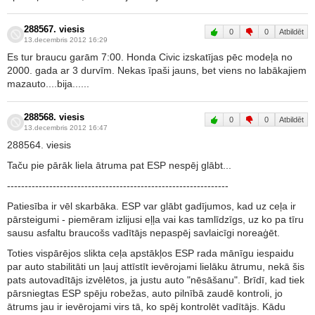
288567. viesis
0
0
Atbildēt
13.decembris 2012 16:29
Es tur braucu garām 7:00. Honda Civic izskatījas pēc modeļa no
2000. gada ar 3 durvīm. Nekas īpaši jauns, bet viens no labākajiem
mazauto....bija......
288568. viesis
0
0
Atbildēt
13.decembris 2012 16:47
288564. viesis
Taču pie pārāk liela ātruma pat ESP nespēj glābt...
---------------------------------------------------------------
Patiesība ir vēl skarbāka. ESP var glābt gadījumos, kad uz ceļa ir
pārsteigumi - piemēram izlijusi eļļa vai kas tamlīdzīgs, uz ko pa tīru
sausu asfaltu braucošs vadītājs nepaspēj savlaicīgi noreaģēt.
Toties vispārējos slikta ceļa apstākļos ESP rada mānīgu iespaidu
par auto stabilitāti un ļauj attīstīt ievērojami lielāku ātrumu, nekā šis
pats autovadītājs izvēlētos, ja justu auto "nēsāšanu". Brīdī, kad tiek
pārsniegtas ESP spēju robežas, auto pilnībā zaudē kontroli, jo
ātrums jau ir ievērojami virs tā, ko spēj kontrolēt vadītājs. Kādu