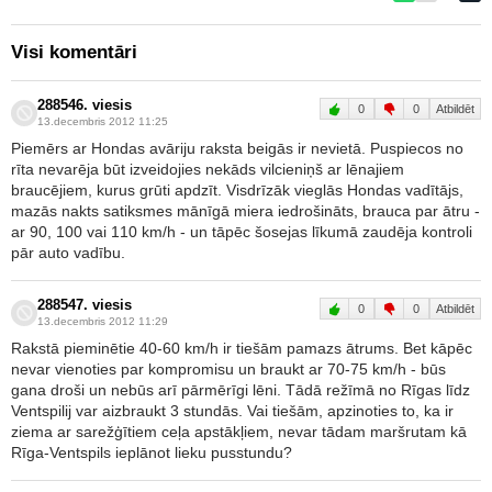
Visi komentāri
288546. viesis
0
0
Atbildēt
13.decembris 2012 11:25
Piemērs ar Hondas avāriju raksta beigās ir nevietā. Puspiecos no
rīta nevarēja būt izveidojies nekāds vilcieniņš ar lēnajiem
braucējiem, kurus grūti apdzīt. Visdrīzāk vieglās Hondas vadītājs,
mazās nakts satiksmes mānīgā miera iedrošināts, brauca par ātru -
ar 90, 100 vai 110 km/h - un tāpēc šosejas līkumā zaudēja kontroli
pār auto vadību.
288547. viesis
0
0
Atbildēt
13.decembris 2012 11:29
Rakstā pieminētie 40-60 km/h ir tiešām pamazs ātrums. Bet kāpēc
nevar vienoties par kompromisu un braukt ar 70-75 km/h - būs
gana droši un nebūs arī pārmērīgi lēni. Tādā režīmā no Rīgas līdz
Ventspilij var aizbraukt 3 stundās. Vai tiešām, apzinoties to, ka ir
ziema ar sarežģītiem ceļa apstākļiem, nevar tādam maršrutam kā
Rīga-Ventspils ieplānot lieku pusstundu?