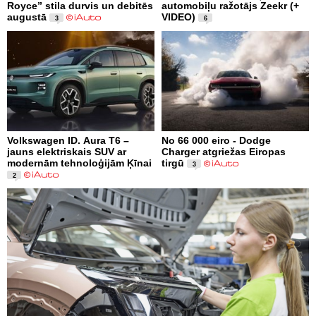
Royce” stila durvis un debitēs
automobiļu ražotājs Zeekr (+
augustā
VIDEO)
3
6
Volkswagen ID. Aura T6 –
No 66 000 eiro - Dodge
jauns elektriskais SUV ar
Charger atgriežas Eiropas
modernām tehnoloģijām Ķīnai
tirgū
3
2