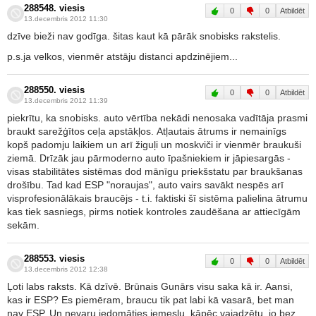
288548. viesis
0
0
Atbildēt
13.decembris 2012 11:30
dzīve bieži nav godīga. šitas kaut kā pārāk snobisks rakstelis.
p.s.ja velkos, vienmēr atstāju distanci apdzinējiem...
288550. viesis
0
0
Atbildēt
13.decembris 2012 11:39
piekrītu, ka snobisks. auto vērtība nekādi nenosaka vadītāja prasmi
braukt sarežģītos ceļa apstākļos. Atļautais ātrums ir nemainīgs
kopš padomju laikiem un arī žiguļi un moskviči ir vienmēr braukuši
ziemā. Drīzāk jau pārmoderno auto īpašniekiem ir jāpiesargās -
visas stabilitātes sistēmas dod mānīgu priekšstatu par braukšanas
drošību. Tad kad ESP "noraujas", auto vairs savākt nespēs arī
visprofesionālākais braucējs - t.i. faktiski šī sistēma palielina ātrumu
kas tiek sasniegs, pirms notiek kontroles zaudēšana ar attiecīgām
sekām.
288553. viesis
0
0
Atbildēt
13.decembris 2012 12:38
Ļoti labs raksts. Kā dzīvē. Brūnais Gunārs visu saka kā ir. Aansi,
kas ir ESP? Es piemēram, braucu tik pat labi kā vasarā, bet man
nav ESP. Un nevaru iedomāties iemeslu, kāpēc vajadzētu, jo bez