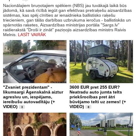
Nacionālajiem bruņotajiem spēkiem (NBS) jau tuvākajā laikā būs
jādomā, kā savā rīcībā iegūt gan efektīvas pretraķešu aizsardzības
sistēmas, kas spēj cīnīties ar ienaidnieka ballistisko raķešu
triecieniem, gan tālās darbības uzbrukuma ieročus - ballistiskās un
spārnotās raķetes, Aizsardzības ministrijas portāla "Sargs.lv"
raidierakstā "Droši ir zināt" paziņojis aizsardzības ministrs Raivis
Melnis.
LASĪT VAIRĀK
"Zvaniet prezidentam" -
3600 EUR pret 255 EUR?
likumsargi Āgenskalnā aiztur
Neatradu auto jumta telts
agresīvu un, iespējams,
priekšrocības pret ātri
iereibušu autovadītāju (+
būvējamo telti uz zemes! (+
VIDEO)
VIDEO)
3
8