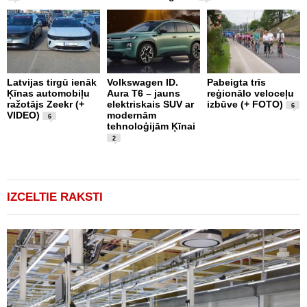
Latvijas tirgū ienāk
Volkswagen ID.
Pabeigta trīs
F
Ķīnas automobiļu
Aura T6 – jauns
reģionālo veloceļu
J
ražotājs Zeekr (+
elektriskais SUV ar
izbūve (+ FOTO)
U
6
VIDEO)
modernām
6
tehnoloģijām Ķīnai
2
IZCELTIE RAKSTI