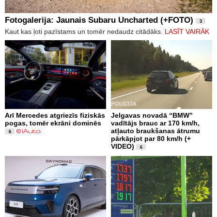
Fotogalerija: Jaunais Subaru Uncharted (+FOTO)
3
Kaut kas ļoti pazīstams un tomēr nedaudz citādāks.
LASĪT VAIRĀK
Arī Mercedes atgriezīs fiziskās
Jelgavas novadā “BMW”
pogas, tomēr ekrāni dominēs
vadītājs brauc ar 170 km/h,
atļauto braukšanas ātrumu
6
pārkāpjot par 80 km/h (+
VIDEO)
6