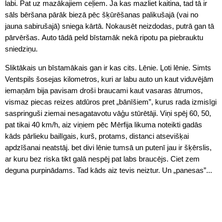
labi. Pat uz mazākajiem ceļiem. Ja kas mazliet kaitina, tad tā ir
sāls bēršana pārāk biezā pēc šķūrēšanas palikušajā (vai no
jauna sabirušajā) sniega kārtā. Nokausēt neizdodas, putrā gan tā
pārvēršas. Auto tādā peld bīstamāk nekā ripotu pa piebrauktu
sniedziņu.
Sliktākais un bīstamākais gan ir kas cits. Lēnie. Ļoti lēnie. Simts
Ventspils šosejas kilometros, kuri ar labu auto un kaut viduvējām
iemaņām bija pavisam droši braucami kaut vasaras ātrumos,
vismaz piecas reizes atdūros pret „bānīšiem”, kurus rada izmisīgi
saspringuši ziemai nesagatavotu vāģu stūrētāji. Viņi spēj 60, 50,
pat tikai 40 km/h, aiz viņiem pēc Mērfija likuma noteikti gadās
kāds pārlieku bailīgais, kurš, protams, distanci atsevišķai
apdzīšanai neatstāj. bet divi lēnie tumsā un putenī jau ir šķērslis,
ar kuru bez riska tikt galā nespēj pat labs braucējs. Ciet zem
deguna purpinādams. Tad kāds aiz tevis neiztur. Un „panesas”...