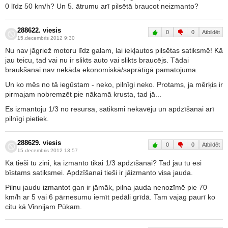
0 līdz 50 km/h? Un 5. ātrumu arī pilsētā braucot neizmanto?
288622. viesis
0
0
Atbildēt
15.decembris 2012 9:30
Nu nav jāgriež motoru līdz galam, lai iekļautos pilsētas satiksmē! Kā
jau teicu, tad vai nu ir slikts auto vai slikts braucējs. Tādai
braukšanai nav nekāda ekonomiskā/saprātīgā pamatojuma.
Un ko mēs no tā iegūstam - neko, pilnīgi neko. Protams, ja mērķis ir
pirmajam nobremzēt pie nākamā krusta, tad jā...
Es izmantoju 1/3 no resursa, satiksmi nekavēju un apdzīšanai arī
pilnīgi pietiek.
288629. viesis
0
0
Atbildēt
15.decembris 2012 13:57
Kā tieši tu zini, ka izmanto tikai 1/3 apdzīšanai? Tad jau tu esi
bīstams satiksmei. Apdzīšanai tieši ir jāizmanto visa jauda.
Pilnu jaudu izmantot gan ir jāmāk, pilna jauda nenozīmē pie 70
km/h ar 5 vai 6 pārnesumu iemīt pedāli grīdā. Tam vajag paurī ko
citu kā Vinnijam Pūkam.