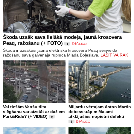
Škoda uzsāk sava lielākā modeļa, jaunā krosovera
Peaq, ražošanu (+ FOTO)
1
Škoda ir uzsākusi jaunā elektriskā krosovera Peaq sērijveida
ražošanu savā galvenajā rūpnīcā Mlada Boļeslavā.
LASĪT VAIRĀK
Vai tiešām Vanšu tilta
Miljardu vērtajam Aston Martin
slēgšanu var aizstāt ar dažiem
debesskrāpim Maiami
Park&Ride? (+ VIDEO)
atklājušies nopietni defekti
9
6