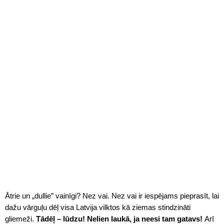
Ātrie un „dullie” vainīgi? Nez vai. Nez vai ir iespējams pieprasīt, lai
dažu vārguļu dēļ visa Latvija vilktos kā ziemas stindzināti
gliemeži.
Tādēļ – lūdzu! Nelien laukā, ja neesi tam gatavs!
Arī