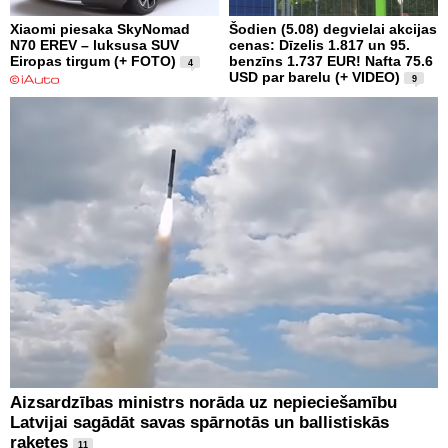
Xiaomi piesaka SkyNomad
Šodien (5.08) degvielai akcijas
N70 EREV – luksusa SUV
cenas: Dīzelis 1.817 un 95.
Eiropas tirgum (+ FOTO)
benzīns 1.737 EUR! Nafta 75.6
4
USD par barelu (+ VIDEO)
9
Aizsardzības ministrs norāda uz nepieciešamību
Latvijai sagādāt savas spārnotās un ballistiskās
raķetes
11