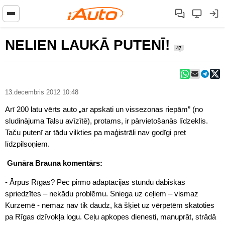
NELIEN LAUKĀ PUTENĪ!
47
13.decembris 2012 10:48
Arī 200 latu vērts auto „ar apskati un vissezonas riepām” (no
sludinājuma Talsu avīzītē), protams, ir pārvietošanās līdzeklis.
Taču putenī ar tādu vilkties pa maģistrāli nav godīgi pret
līdzpilsoņiem.
Gunāra Brauna komentārs:
- Ārpus Rīgas? Pēc pirmo adaptācijas stundu dabiskās
spriedzītes – nekādu problēmu. Sniega uz ceļiem – vismaz
Kurzemē - nemaz nav tik daudz, kā šķiet uz vērpetēm skatoties
pa Rīgas dzīvokļa logu. Ceļu apkopes dienesti, manuprāt, strādā