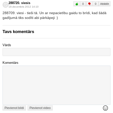
288720. viesis
0
0
Atbildēt
19.decembris 2012 14:10
288709. viesi - tieši tā. Un ar nepacietību gaidu to brīdi, kad šādā
gadījumā tiks sodīti abi pārkāpeji :)
Tavs komentārs
Vārds
Komentārs
Pievienot bildi
Pievienot video