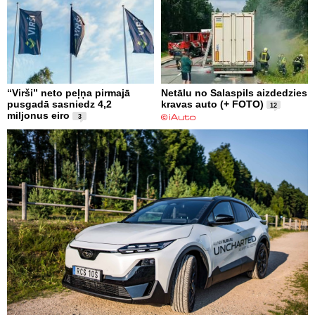
“Virši” neto peļņa pirmajā
Netālu no Salaspils aizdedzies
pusgadā sasniedz 4,2
kravas auto (+ FOTO)
12
miljonus eiro
3