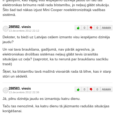
Ir gadījumi, kad vajag visu iespējamo dzinēja jaudu un tad tas
elektronikas brīnums reāli rada bīstamību, jo neļauj glābt situāciju.
Šito šad tad nākas izjust Mini Cooper noelektronizētajā vadības
sistēmā.
288582. viesis
0
0
Atbildēt
13.decembris 2012 22:12
Dekster, tu bieži uz Latvijas ceļiem izmanto visu iespējamo dzinēja
jaudu?
Un vai tava braukšana, gadījumā, nav pārāk agresīva, ja
elektroniskas drošības sistēmas neļauj glābt tevis izraisītās
situācijas uz ceļa? (saprotot, ka tu nerunā par braukšanu sacīkšu
trasē)
Šķiet, ka bīstamību tavā mašīnā visvairāk rada tā blīve, kas ir starp
stūri un sēdekli.
288583. viesis
0
0
Atbildēt
13.decembris 2012 22:36
Jā, pilnu dzinēja jaudu es izmantoju katru dienu.
Taču tas nenozīmē, ka katru dienu tā jāizmanto radušās situācijas
koriģēšanai.