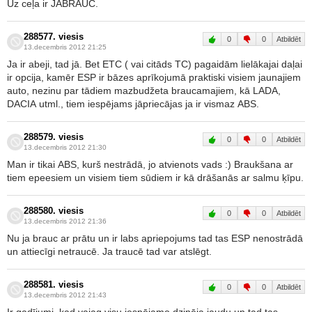
Uz ceļa ir JĀBRAUC.
288577. viesis
0
0
Atbildēt
13.decembris 2012 21:25
Ja ir abeji, tad jā. Bet ETC ( vai citāds TC) pagaidām lielākajai daļai
ir opcija, kamēr ESP ir bāzes aprīkojumā praktiski visiem jaunajiem
auto, nezinu par tādiem mazbudžeta braucamajiem, kā LADA,
DACIA utml., tiem iespējams jāpriecājas ja ir vismaz ABS.
288579. viesis
0
0
Atbildēt
13.decembris 2012 21:30
Man ir tikai ABS, kurš nestrādā, jo atvienots vads :) Braukšana ar
tiem epeesiem un visiem tiem sūdiem ir kā drāšanās ar salmu ķīpu.
288580. viesis
0
0
Atbildēt
13.decembris 2012 21:36
Nu ja brauc ar prātu un ir labs apriepojums tad tas ESP nenostrādā
un attiecīgi netraucē. Ja traucē tad var atslēgt.
288581. viesis
0
0
Atbildēt
13.decembris 2012 21:43