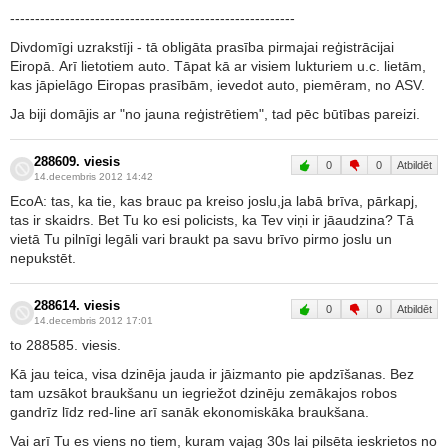
---------------------------------------------------------
Divdomīgi uzrakstīji - tā obligāta prasība pirmajai reģistrācijai
Eiropā. Arī lietotiem auto. Tāpat kā ar visiem lukturiem u.c. lietām,
kas jāpielāgo Eiropas prasībām, ievedot auto, piemēram, no ASV.
Ja biji domājis ar "no jauna reģistrētiem", tad pēc būtības pareizi.
288609. viesis
0
0
Atbildēt
14.decembris 2012 14:42
EcoA: tas, ka tie, kas brauc pa kreiso joslu,ja labā brīva, pārkapj,
tas ir skaidrs. Bet Tu ko esi policists, ka Tev viņi ir jāaudzina? Tā
vietā Tu pilnīgi legāli vari braukt pa savu brīvo pirmo joslu un
nepukstēt.
288614. viesis
0
0
Atbildēt
14.decembris 2012 17:01
to 288585. viesis.
Kā jau teica, visa dzinēja jauda ir jāizmanto pie apdzīšanas. Bez
tam uzsākot braukšanu un iegriežot dzinēju zemākajos robos
gandrīz līdz red-line arī sanāk ekonomiskāka braukšana.
Vai arī Tu es viens no tiem, kuram vajag 30s lai pilsēta ieskrietos no