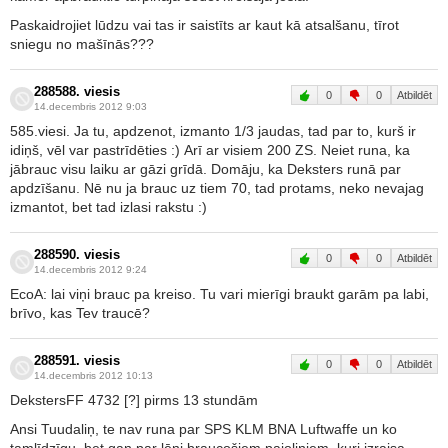
Paskaidrojiet lūdzu vai tas ir saistīts ar kaut kā atsalšanu, tīrot
sniegu no mašīnās???
288588. viesis
0
0
Atbildēt
14.decembris 2012 9:03
585.viesi. Ja tu, apdzenot, izmanto 1/3 jaudas, tad par to, kurš ir
idiņš, vēl var pastrīdēties :) Arī ar visiem 200 ZS. Neiet runa, ka
jābrauc visu laiku ar gāzi grīdā. Domāju, ka Deksters runā par
apdzīšanu. Nē nu ja brauc uz tiem 70, tad protams, neko nevajag
izmantot, bet tad izlasi rakstu :)
288590. viesis
0
0
Atbildēt
14.decembris 2012 9:24
EcoA: lai viņi brauc pa kreiso. Tu vari mierīgi braukt garām pa labi,
brīvo, kas Tev traucē?
288591. viesis
0
0
Atbildēt
14.decembris 2012 10:13
DekstersFF 4732 [?] pirms 13 stundām
Ansi Tuudaliņ, te nav runa par SPS KLM BNA Luftwaffe un ko