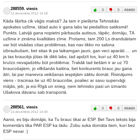
288559. viesis
0
0
Atbildēt
13.decembris 2012 14:18
Kāda šķirba cik vāģis maksā? Ja tam ir piešķirta Tehniskās
apskates uzlīme, tātad auto ir gana labs lai piedalītos satiksmē!
Punkts. Latvijā gana nopietni pārbauda autiņus, tāpēc, domāju, TA
uzlīme ir zināma kvalitātes zīme. Protams, tam 200 Ls dranduļetam
var būt visādas citas problēmas, kas nav tikko no salona
izbraukušam, bet sitas ik pa laikamgan jauni, gan veci aparāti..... un
ja tas braucējs jūtas tik dikti labs, tad apdzīt tos, kuri uz 40 km.h
kruīzo nevajadzētu būt problēmai. Trakāk tad tiešām ir ar uz 70
braucošajiem, jo vilkšanās kaitina, bet konkurents brauc jau gana
ātri, lai par manevra veikšanas iespējām sāktu domāt. Risinājums
viens - tracinaa tie uz 40 braucošie, poaliec ar savu supervāģi
mājās, jeb, ja esi Rīgā un snieg, ņem tehnisko pasi un izmanto
Ušakova dāvanu sab.transportā.
288561. viesis
0
0
Atbildēt
13.decembris 2012 14:40
Aansi, es biju domājis, ka Tu brauc tikai ar ESP. Bet Tavs teksts bija
komentārs tika PAR ESP ka tādu. Zobu suka domāta tiem, kuri bez
ESP nevar :)