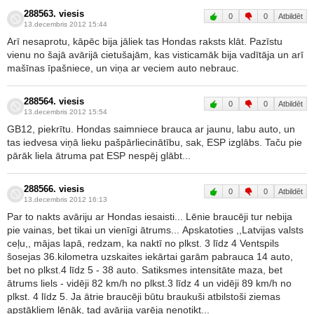
288563. viesis
0
0
Atbildēt
13.decembris 2012 15:44
Arī nesaprotu, kāpēc bija jāliek tas Hondas raksts klāt. Pazīstu
vienu no šajā avārijā cietušajām, kas visticamāk bija vadītāja un arī
mašīnas īpašniece, un viņa ar veciem auto nebrauc.
288564. viesis
0
0
Atbildēt
13.decembris 2012 15:54
GB12, piekrītu. Hondas saimniece brauca ar jaunu, labu auto, un
tas iedvesa viņā lieku pašpārliecinātību, sak, ESP izglābs. Taču pie
pārāk liela ātruma pat ESP nespēj glābt...
288566. viesis
0
0
Atbildēt
13.decembris 2012 16:13
Par to nakts avāriju ar Hondas iesaisti... Lēnie braucēji tur nebija
pie vainas, bet tikai un vienīgi ātrums... Apskatoties ,,Latvijas valsts
ceļu,, mājas lapā, redzam, ka naktī no plkst. 3 līdz 4 Ventspils
šosejas 36.kilometra uzskaites iekārtai garām pabrauca 14 auto,
bet no plkst.4 līdz 5 - 38 auto. Satiksmes intensitāte maza, bet
ātrums liels - vidēji 82 km/h no plkst.3 līdz 4 un vidēji 89 km/h no
plkst. 4 līdz 5. Ja ātrie braucēji būtu braukuši atbilstoši ziemas
apstākļiem lēnāk, tad avārija varēja nenotikt...