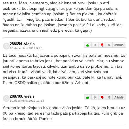
resursa. Man, piemeram, vieglāk ieņemt brīvu joslu un ātri
aizbraukt, bet iespringt vajag citur, par ko jau domāju pa ceļam,
tapēc nav laika ņemties ap joslām :) Bet es piekrītu, ka dažreiz
"gaidīt lāci' ir vieglāk, pats mēdzu :) Sanāk tad ko darīt, redzot
šādas nelikumības pa joslām, jāzvana policijai? Lai kāds, kurš lāci
negaida, uzzvana un iesniedz pieredzi, kā gāja :)
288654. viesis
0
0
Atbildēt
18.decembris 2012 9:25
Es taču nesaku, ka jāzvana policijai un zvanījis pats arī neesmu. Es
jau arī ieņemu to brīvo joslu, bet papildus vēl vēršu citu, nu vismaz
šeit komentārus lasošu, cilvēku uzmanību uz šo problēmu. Un tas
arī viss. Ir taču visādi veidi, kā cilvēkiem, kuri visdrīzāk pat
neapjauš, ka pārkāpj šo noteikumu punktu, pateikt, ka tā nav labi.
Piem. CSDD salika plakātus par āžiem. Arī labi.
288709. viesis
0
0
Atbildēt
19.decembris 2012 11:33
Ātruma ierobežojums ir vienāds visās joslās. Tā kā, ja es braucu uz
90 pa kreiso, tad es esmu tāds pats pārkāpējs kā tas, kurš grib pa
kreiso braukt ātrāk. Punktc.