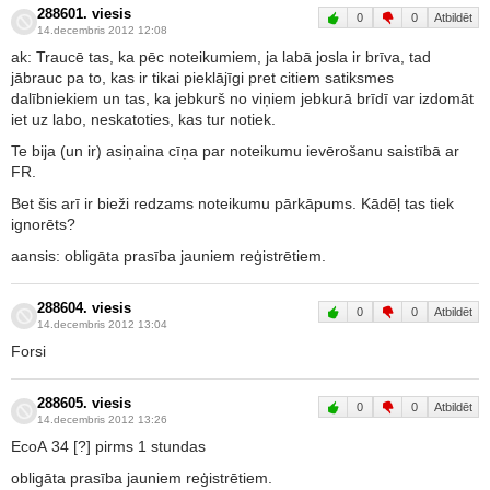
288601. viesis
0
0
Atbildēt
14.decembris 2012 12:08
ak: Traucē tas, ka pēc noteikumiem, ja labā josla ir brīva, tad
jābrauc pa to, kas ir tikai pieklājīgi pret citiem satiksmes
dalībniekiem un tas, ka jebkurš no viņiem jebkurā brīdī var izdomāt
iet uz labo, neskatoties, kas tur notiek.
Te bija (un ir) asiņaina cīņa par noteikumu ievērošanu saistībā ar
FR.
Bet šis arī ir bieži redzams noteikumu pārkāpums. Kādēļ tas tiek
ignorēts?
aansis: obligāta prasība jauniem reģistrētiem.
288604. viesis
0
0
Atbildēt
14.decembris 2012 13:04
Forsi
288605. viesis
0
0
Atbildēt
14.decembris 2012 13:26
EcoA 34 [?] pirms 1 stundas
obligāta prasība jauniem reģistrētiem.