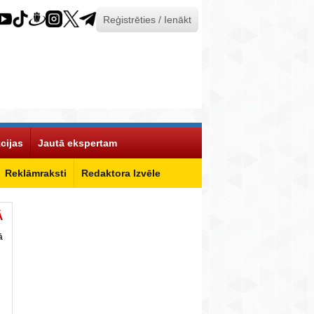
Reģistrēties / Ienākt
cijas
Jautā ekspertam
Reklāmraksti
Redaktora Izvēle
Ā
ā