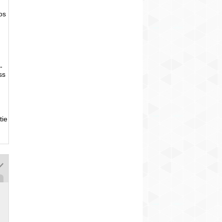
tos
-
ss
tie