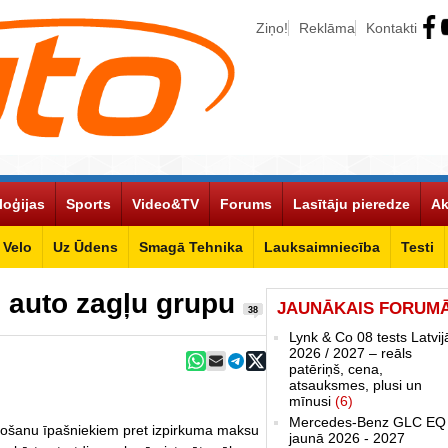
Ziņo!
Reklāma
Kontakti
loģijas
Sports
Video&TV
Forums
Lasītāju pieredze
Ak
Velo
Uz Ūdens
Smagā Tehnika
Lauksaimniecība
Testi
gu auto zagļu grupu
JAUNĀKAIS FORUM
38
Lynk & Co 08 tests Latvij
2026 / 2027 – reāls
patēriņš, cena,
atsauksmes, plusi un
mīnusi
(6)
Mercedes-Benz GLC EQ
ošanu īpašniekiem pret izpirkuma maksu
jaunā 2026 - 2027