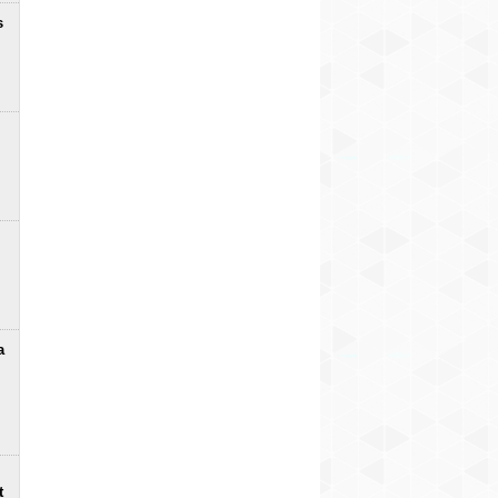
s
a
t