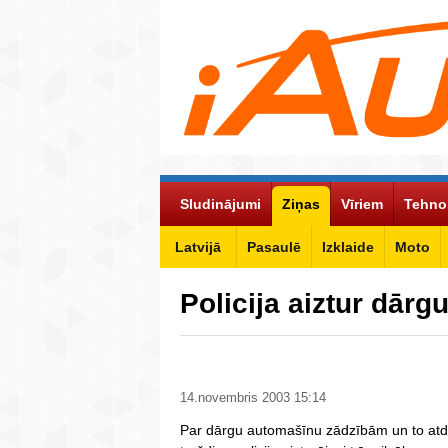
Sludinājumi
Ziņas
Vīriem
Tehno
Latvijā
Pasaulē
Izklaide
Moto
Policija aiztur dār
14.novembris 2003 15:14
Par dārgu automašīnu zādzībām un to atd