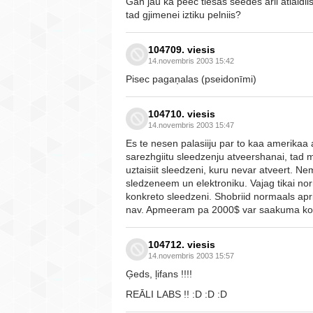
Gan jau ka peec tiesas seedes arii atlaidii
tad gjimenei iztiku pelniis?
104709. viesis
14.novembris 2003 15:42
Pisec pagaņalas (pseidonīmi)
104710. viesis
14.novembris 2003 15:47
Es te nesen palasiiju par to kaa amerikaa
sarezhgiitu sleedzenju atveershanai, tad
uztaisiit sleedzeni, kuru nevar atveert. 
sledzeneem un elektroniku. Vajag tikai no
konkreto sleedzeni. Shobriid normaals apri
nav. Apmeeram pa 2000$ var saakuma komple
104712. viesis
14.novembris 2003 15:57
Ģeds, ļifans !!!!
REĀLI LABS !! :D :D :D