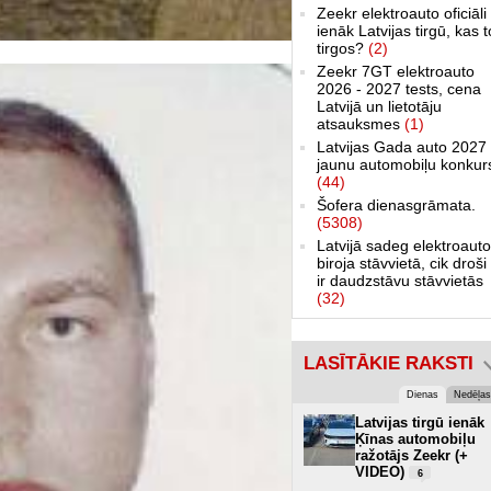
Zeekr elektroauto oficiāli
ienāk Latvijas tirgū, kas 
tirgos?
(2)
Zeekr 7GT elektroauto
2026 - 2027 tests, cena
Latvijā un lietotāju
atsauksmes
(1)
Latvijas Gada auto 2027 
jaunu automobiļu konkur
(44)
Šofera dienasgrāmata.
(5308)
Latvijā sadeg elektroauto
biroja stāvvietā, cik droši 
ir daudzstāvu stāvvietās
(32)
LASĪTĀKIE RAKSTI
Dienas
Nedēļas
Latvijas tirgū ienāk
Ķīnas automobiļu
ražotājs Zeekr (+
VIDEO)
6