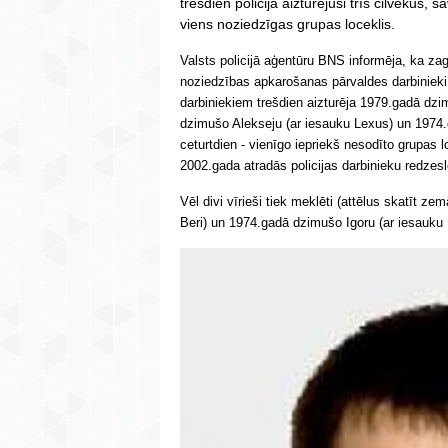
trešdien policija aizturējusi trīs cilvēkus, 
viens noziedzīgas grupas loceklis.
Valsts policijā aģentūru BNS informēja, ka zag
noziedzības apkarošanas pārvaldes darbinieki 
darbiniekiem trešdien aizturēja 1979.gadā dzi
dzimušo Alekseju (ar iesauku Lexus) un 1974.g
ceturtdien - vienīgo iepriekš nesodīto grupas
2002.gada atradās policijas darbinieku redzes
Vēl divi vīrieši tiek meklēti (attēlus skatīt 
Beri) un 1974.gadā dzimušo Igoru (ar iesauku 