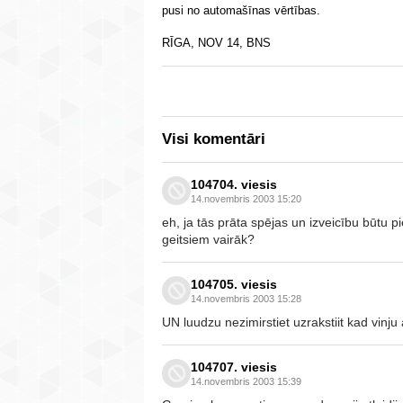
pusi no automašīnas vērtības.
RĪGA, NOV 14, BNS
Visi komentāri
104704. viesis
14.novembris 2003 15:20
eh, ja tās prāta spējas un izveicību būtu pi
geitsiem vairāk?
104705. viesis
14.novembris 2003 15:28
UN luudzu nezimirstiet uzrakstiit kad vinju 
104707. viesis
14.novembris 2003 15:39