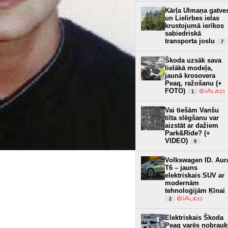
Kārļa Ulmaņa gatve
un Lielirbes ielas
krustojumā ierīkos
sabiedriskā
transporta joslu
7
Škoda uzsāk sava
lielākā modeļa,
jaunā krosovera
Peaq, ražošanu (+
FOTO)
1
Vai tiešām Vanšu
tilta slēgšanu var
aizstāt ar dažiem
Park&Ride? (+
VIDEO)
9
Volkswagen ID. Aur
T6 – jauns
elektriskais SUV ar
modernām
tehnoloģijām Ķīnai
2
Elektriskais Škoda
Peaq varēs nobrauk