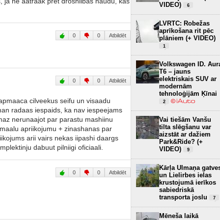
s, ja ne aatraak pret droshiibas naudu, kas
VIDEO)
6
LVRTC: Robežas
aprīkošana rit pēc
0
0
Atbildēt
plāniem (+ VIDEO)
1
Volkswagen ID. Aur
T6 – jauns
elektriskais SUV ar
0
0
Atbildēt
modernām
tehnoloģijām Ķīnai
 apmaaca cilveekus seifu un visaadu
2
 man radaas iespaids, ka nav iespeejams
Nemaz nerunaajot par parastu mashiinu
Vai tiešām Vanšu
tilta slēgšanu var
rmaalu apriikojumu + zinashanas par
aizstāt ar dažiem
ikojums arii vairs nekas iipashi daargs
Park&Ride? (+
ktinju dabuut pilniigi oficiaali.
VIDEO)
9
Kārļa Ulmaņa gatve
0
0
Atbildēt
un Lielirbes ielas
krustojumā ierīkos
sabiedriskā
transporta joslu
7
Mēneša laikā