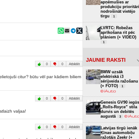
apņēmušies ar
produkciju prioritār
nodrošināt vietējo
tirgu
1
LVRTC: Robežas
aprīkošana rit pēc
plāniem (+ VIDEO)
1
JAUNIE RAKSTI
0
0
Atbildēt
BMW uzsāk
elektriskā i3
elietojuši citur? būtu vēl par kādiem biliem
sērijveida ražošanu
(+ FOTO)
1
0
0
Atbildēt
Genesis GV90 iegū
„Rolls-Royce” stila
atlaizh valjaa!
durvis un debitēs
augustā
3
0
0
Atbildēt
Latvijas tirgū ienāk
Ķīnas automobiļu
ražotājs Zeekr (+