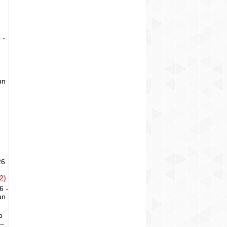
 -
un
26
2)
6 -
un
o
 –