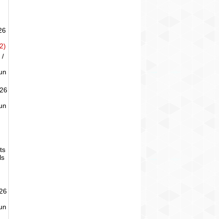
26
2)
 /
un
026
un
ts
ls
026
un