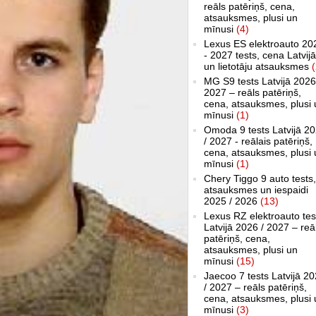
reāls patēriņš, cena,
atsauksmes, plusi un
mīnusi
(4)
Lexus ES elektroauto 20
- 2027 tests, cena Latvijā
un lietotāju atsauksmes
(
MG S9 tests Latvijā 2026
2027 – reāls patēriņš,
cena, atsauksmes, plusi 
mīnusi
(1)
Omoda 9 tests Latvijā 2
/ 2027 - reālais patēriņš,
cena, atsauksmes, plusi 
mīnusi
(1)
Chery Tiggo 9 auto tests,
atsauksmes un iespaidi
2025 / 2026
(13)
Lexus RZ elektroauto tes
Latvijā 2026 / 2027 – reā
patēriņš, cena,
atsauksmes, plusi un
mīnusi
(15)
Jaecoo 7 tests Latvijā 2
/ 2027 – reāls patēriņš,
cena, atsauksmes, plusi 
mīnusi
(3)