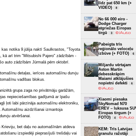
līdz pat 650 km (+
VIDEO)
8
No 66 000 eiro -
Dodge Charger
atgriežas Eiropas
tirgū
3
Pabeigta trīs
reģionālo veloceļu
as notika 9.jūlija naktī Saulkrastos, "Toyota
izbūve (+ FOTO)
6
, kā arī trim "Mitsubishi Pajero" zādzībām -
 šo auto zādzībām Jūrmalā pērn oktobrī.
Miljardu vērtajam
Aston Martin
automašīnu detaļas, ierīces automašīnu durvju
debesskrāpim
Maiami atklājušies
automašīnu vadības blokus.
nopietni defekti
6
ganizētā grupa zaga no privātmāju garāžām,
lējas nepieciešamības gadījumā ar īpašu
Xiaomi piesaka
gļi ļoti labi pārzināja automašīnu elektroniku,
SkyNomad N70
EREV – luksusa SU
es. Automašīnu aizdzīšanai izmantoja
Eiropas tirgum (+
durvju atvēršanai.
FOTO)
4
 Krieviju, bet daļu no automašīnām atdeva
KEM: Trīs Latvijas
atdošanu izspiedēji pieprasījuši trešdaļu vai
granulu ražotāji