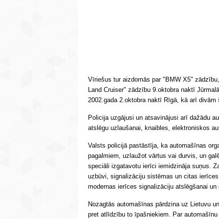
Vīriešus tur aizdomās par "BMW X5" zādzību, k
Land Cruiser" zādzību 9.oktobra naktī Jūrmalā
2002.gada 2.oktobra naktī Rīgā, kā arī divām
Policija uzgājusi un atsavinājusi arī dažādu 
atslēgu uzlaušanai, knaibles, elektroniskos 
Valsts policijā pastāstīja, ka automašīnas or
pagalmiem, uzlaužot vārtus vai durvis, un ga
speciāli izgatavotu ierīci iemidzināja suņus. Za
uzbūvi, signalizāciju sistēmas un citas ierīc
modernas ierīces signalizāciju atslēgšanai un 
Nozagtās automašīnas pārdzina uz Lietuvu un
pret atlīdzību to īpašniekiem. Par automašīnu 