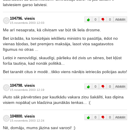
latviesiem garso latviesi.
104796. viesis
0
0
Atbildēt
15.novembris 2003 12:03
Me arī nesaprata, kā cilviņam var būt tik liela drosme.
Bet izrādās, ka toreizējais iekšlietu ministrs to pasūtīja, ēdot no
vienas bļodas, bet premjers maksāja, lasot viņa sagatavotos
līgumus no otras ...
Letiņi ir nenovīdīgi, skaudīgi, pārlieku ēd zivis un sēnes, bet kļūst
forša tautiņa, kad nonāk politikā...
Bet taranēt citus ir modē...tikko viens nāniķis ietriecās policijas auto!
104798. viesis
0
0
Atbildēt
15.novembris 2003 12:19
iAuto sāk pārvērsties par kautkādu vakara ziņu šakālīti, kas dipina
visiem nopākaļ un kladzina jaunākās tenkas... :(
104800. viesis
0
0
Atbildēt
15.novembris 2003 12:24
Nē, domāju, mums jāzina savi varoņi! :)