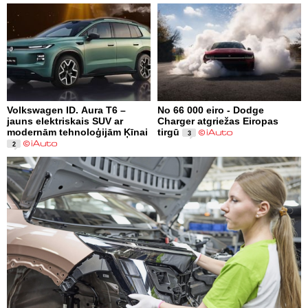
Volkswagen ID. Aura T6 –
No 66 000 eiro - Dodge
jauns elektriskais SUV ar
Charger atgriežas Eiropas
modernām tehnoloģijām Ķīnai
tirgū
3
2