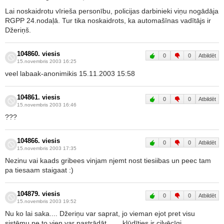
Lai noskaidrotu vīrieša personību, policijas darbinieki viņu nogādāja
RGPP 24.nodaļā. Tur tika noskaidrots, ka automašīnas vadītājs ir
Džeriņš.
104860. viesis
0
0
Atbildēt
15.novembris 2003 16:25
veel labaak-anonimikis 15.11.2003 15:58
104861. viesis
0
0
Atbildēt
15.novembris 2003 16:46
???
104866. viesis
0
0
Atbildēt
15.novembris 2003 17:35
Nezinu vai kaads gribees vinjam njemt nost tiesiibas un peec tam
pa tiesaam staigaat :)
104879. viesis
0
0
Atbildēt
15.novembris 2003 19:52
Nu ko lai saka.... Džeriņu var saprat, jo vieman ejot pret visu
sistēmu ne to vien var pastrādāt....... kļūdīties ir cilvēcīgi.