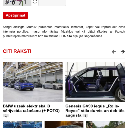
Stingri aizliegts iAuto.lv publicētos materiālus izmantot, kopēt vai reproducēt citos
interneta portālos, masu informācijas līdzekļos vai kā citādi rīkoties ar iAuto.lv
publicētajiem materiāliem bez rakstiskas EON SIA atļaujas saņemšanas.
CITI RAKSTI
BMW uzsāk elektriskā i3
Genesis GV90 iegūs „Rolls-
N
sērijveida ražošanu (+ FOTO)
Royce” stila durvis un debitēs
C
augustā
t
1
3