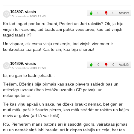
104807. viesis
0
0
Atbildēt
15.novembris 2003 12:43
Ko tad tagad par katru Jaani, Peeteri un Juri rakstiis? Ok, ja bija
vinjsh tur varonis, tad taads arii palika veesturee, kas tad vinjsh
tagad taads ir?
Un vispaar, cik esmu vinju redzeejis, tad vinjsh vienmeer ir
konkreetaa taarpaa! Kas to zin, kaa bija shoreiz!
104809. viesis
0
0
Atbildēt
15.novembris 2003 12:53
Ei, nu gan te kadri johaidī...
Tiešām, Džeriņš bija pirmais kas sāka pievērs sabiedrības un
attiecīgo uzraudzības iestāžu uzanību CP patvaļu un
nekompetenci.
Tie kas viņu apkāš un saka, he džeks braukt nemāk, bet gan ar
muti māk, paši ir šaurās pieres, kas māk strādāt ar rokām un kāj'm
nevis ar galvu (arī tā var teikt).
P.S. Piemēram mans batons arī ir sasodīti gudrs, vairākaās jomās,
nu un nemāk viņš labi braukt, arī ir ziepes taisījis uz ceļa, bet tas