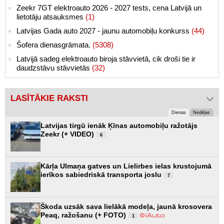
Zeekr 7GT elektroauto 2026 - 2027 tests, cena Latvijā un
lietotāju atsauksmes
(1)
Latvijas Gada auto 2027 - jaunu automobiļu konkurss
(44)
Šofera dienasgrāmata.
(5308)
Latvijā sadeg elektroauto biroja stāvvietā, cik droši tie ir
daudzstāvu stāvvietās
(32)
LASĪTĀKIE RAKSTI
Dienas
Nedēļas
Latvijas tirgū ienāk Ķīnas automobiļu ražotājs
Zeekr (+ VIDEO)
6
Kārļa Ulmaņa gatves un Lielirbes ielas krustojumā
ierīkos sabiedriskā transporta joslu
7
Škoda uzsāk sava lielākā modeļa, jaunā krosovera
Peaq, ražošanu (+ FOTO)
1