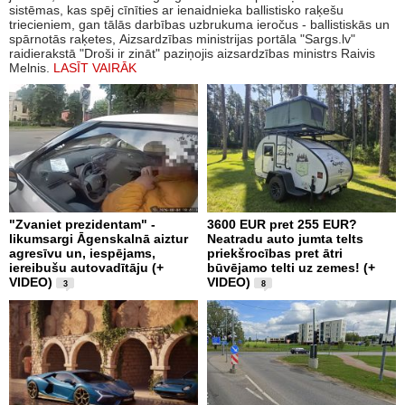
sistēmas, kas spēj cīnīties ar ienaidnieka ballistisko raķešu
triecieniem, gan tālās darbības uzbrukuma ieročus - ballistiskās un
spārnotās raķetes, Aizsardzības ministrijas portāla "Sargs.lv"
raidierakstā "Droši ir zināt" paziņojis aizsardzības ministrs Raivis
Melnis.
LASĪT VAIRĀK
"Zvaniet prezidentam" -
3600 EUR pret 255 EUR?
likumsargi Āgenskalnā aiztur
Neatradu auto jumta telts
agresīvu un, iespējams,
priekšrocības pret ātri
iereibušu autovadītāju (+
būvējamo telti uz zemes! (+
VIDEO)
VIDEO)
3
8