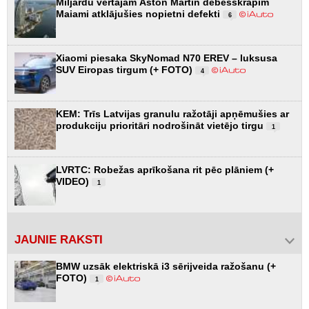
Miljardu vērtajam Aston Martin debesskrāpim
Maiami atklājušies nopietni defekti
6
Xiaomi piesaka SkyNomad N70 EREV – luksusa
SUV Eiropas tirgum (+ FOTO)
4
KEM: Trīs Latvijas granulu ražotāji apņēmušies ar
produkciju prioritāri nodrošināt vietējo tirgu
1
LVRTC: Robežas aprīkošana rit pēc plāniem (+
VIDEO)
1
JAUNIE RAKSTI
BMW uzsāk elektriskā i3 sērijveida ražošanu (+
FOTO)
1