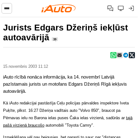
Jurists Edgars Džeriņš iekļūst
autoavārijā
39
15.novembris 2003 11:12
iAuto rīcībā nonāca informācija, ka 14. novembrī Latvijā
pazīstamais jurists un motofans Edgars Džeriņš Rīgā iekļuvis
autoavārijā.
Kā iAuto redakcijai pastāstīja Ceļu policijas pārvaldes inspektore Iveta
Puķīte, plkst. 16:27 Džeriņa vadītais auto "Volvo 850", braucot pa
Pērnavas ielu no Barona ielas puses Čaka ielas virzienā, sadūrās ar
tajā
pašā virzienā braucošo
automobili "Toyota Camry".
Izmeklēšana vēl nav beigusies, bet parasti to sauc par "distances