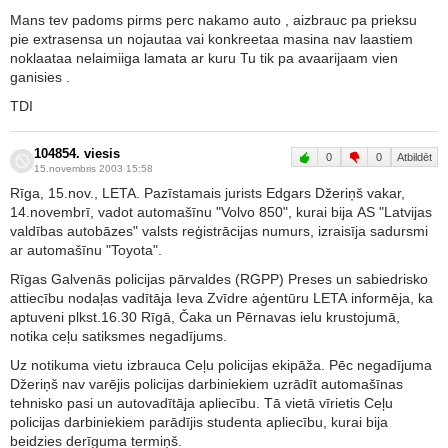
Mans tev padoms pirms perc nakamo auto , aizbrauc pa prieksu
pie extrasensa un nojautaa vai konkreetaa masina nav laastiem
noklaataa nelaimiiga lamata ar kuru Tu tik pa avaarijaam vien
ganisies .
TDI
104854. viesis
0
0
Atbildēt
15.novembris 2003 15:58
Rīga, 15.nov., LETA. Pazīstamais jurists Edgars Džeriņš vakar,
14.novembrī, vadot automašīnu "Volvo 850", kurai bija AS "Latvijas
valdības autobāzes" valsts reģistrācijas numurs, izraisīja sadursmi
ar automašīnu "Toyota".
Rīgas Galvenās policijas pārvaldes (RGPP) Preses un sabiedrisko
attiecību nodaļas vadītāja Ieva Zvīdre aģentūru LETA informēja, ka
aptuveni plkst.16.30 Rīgā, Čaka un Pērnavas ielu krustojumā,
notika ceļu satiksmes negadījums.
Uz notikuma vietu izbrauca Ceļu policijas ekipāža. Pēc negadījuma
Džeriņš nav varējis policijas darbiniekiem uzrādīt automašīnas
tehnisko pasi un autovadītāja apliecību. Tā vietā vīrietis Ceļu
policijas darbiniekiem parādījis studenta apliecību, kurai bija
beidzies derīguma termiņš.