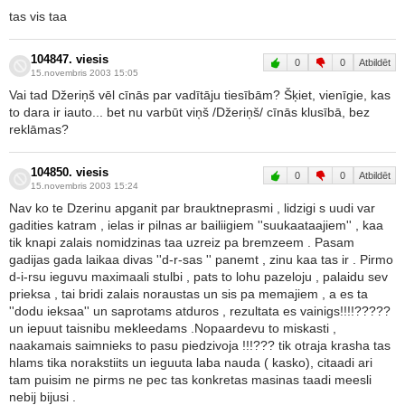
tas vis taa
104847. viesis
0
0
Atbildēt
15.novembris 2003 15:05
Vai tad Džeriņš vēl cīnās par vadītāju tiesībām? Šķiet, vienīgie, kas
to dara ir iauto... bet nu varbūt viņš /Džeriņš/ cīnās klusībā, bez
reklāmas?
104850. viesis
0
0
Atbildēt
15.novembris 2003 15:24
Nav ko te Dzerinu apganit par brauktneprasmi , lidzigi s uudi var
gadities katram , ielas ir pilnas ar bailiigiem ''suukaataajiem'' , kaa
tik knapi zalais nomidzinas taa uzreiz pa bremzeem . Pasam
gadijas gada laikaa divas ''d-r-sas '' panemt , zinu kaa tas ir . Pirmo
d-i-rsu ieguvu maximaali stulbi , pats to lohu pazeloju , palaidu sev
prieksa , tai bridi zalais noraustas un sis pa memajiem , a es ta
''dodu ieksaa'' un saprotams atduros , rezultata es vainigs!!!!?????
un iepuut taisnibu mekleedams .Nopaardevu to miskasti ,
naakamais saimnieks to pasu piedzivoja !!!??? tik otraja krasha tas
hlams tika norakstiits un ieguuta laba nauda ( kasko), citaadi ari
tam puisim ne pirms ne pec tas konkretas masinas taadi meesli
nebij bijusi .