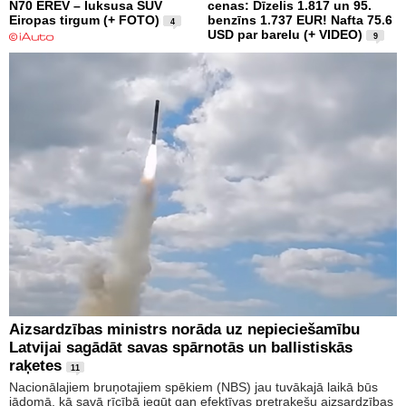
N70 EREV – luksusa SUV
cenas: Dīzelis 1.817 un 95.
Eiropas tirgum (+ FOTO)
benzīns 1.737 EUR! Nafta 75.6
4
USD par barelu (+ VIDEO)
9
Aizsardzības ministrs norāda uz nepieciešamību
Latvijai sagādāt savas spārnotās un ballistiskās
raķetes
11
Nacionālajiem bruņotajiem spēkiem (NBS) jau tuvākajā laikā būs
jādomā, kā savā rīcībā iegūt gan efektīvas pretraķešu aizsardzības