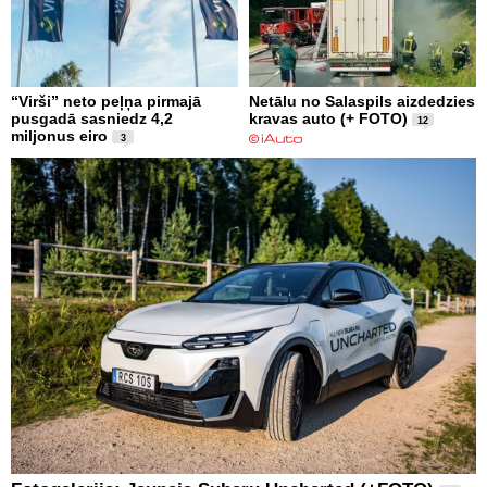
“Virši” neto peļņa pirmajā
Netālu no Salaspils aizdedzies
pusgadā sasniedz 4,2
kravas auto (+ FOTO)
12
miljonus eiro
3