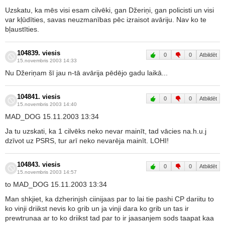
Uzskatu, ka mēs visi esam cilvēki, gan Džeriņi, gan policisti un visi
var kļūdīties, savas neuzmanības pēc izraisot avāriju. Nav ko te
bļaustīties.
104839. viesis
0
0
Atbildēt
15.novembris 2003 14:33
Nu Džeriņam šī jau n-tā avārija pēdējo gadu laikā...
104841. viesis
0
0
Atbildēt
15.novembris 2003 14:40
MAD_DOG 15.11.2003 13:34
Ja tu uzskati, ka 1 cilvēks neko nevar mainīt, tad vācies na.h.u.j
dzīvot uz PSRS, tur arī neko nevarēja mainīt. LOHI!
104843. viesis
0
0
Atbildēt
15.novembris 2003 14:57
to MAD_DOG 15.11.2003 13:34
Man shkjiet, ka dzherinjsh ciinijaas par to lai tie pashi CP dariitu to
ko vinji driikst nevis ko grib un ja vinji dara ko grib un tas ir
prewtrunaa ar to ko driikst tad par to ir jaasanjem sods taapat kaa