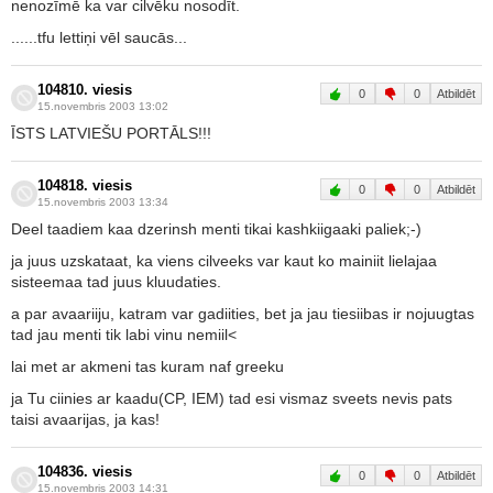
nenozīmē ka var cilvēku nosodīt.
......tfu lettiņi vēl saucās...
104810. viesis
0
0
Atbildēt
15.novembris 2003 13:02
ĪSTS LATVIEŠU PORTĀLS!!!
104818. viesis
0
0
Atbildēt
15.novembris 2003 13:34
Deel taadiem kaa dzerinsh menti tikai kashkiigaaki paliek;-)
ja juus uzskataat, ka viens cilveeks var kaut ko mainiit lielajaa
sisteemaa tad juus kluudaties.
a par avaariiju, katram var gadiities, bet ja jau tiesiibas ir nojuugtas
tad jau menti tik labi vinu nemiil<
lai met ar akmeni tas kuram naf greeku
ja Tu ciinies ar kaadu(CP, IEM) tad esi vismaz sveets nevis pats
taisi avaarijas, ja kas!
104836. viesis
0
0
Atbildēt
15.novembris 2003 14:31