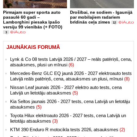
Pirmajam super sporta auto
Drošībai, ne sodiem - Igaunijā
pasaulē 60 gadi –
par mobilajiem radariem
Lamborghini piesaka īpašo
brīdinās ceļa zimes
12
versiju 99 vienībās (+ FOTO)
3
JAUNĀKAIS FORUMĀ
Lynk & Co 08 tests Latvijā 2026 / 2027 – reāls patēriņš, cena,
atsauksmes, plusi un mīnusi
(6)
Mercedes-Benz GLC EQ jaunā 2026 - 2027 elektroauto tests
Latvijā reāls patēriņš, cena, atsauksmes un plusi, mīnusi
(8)
Nissan Leaf jaunais 2026 - 2027 elektro auto tests, cena
Latvijā un lietotāju atsauksmes
(5)
Kia Seltos jaunais 2026 - 2027 tests, cena Latvijā un lietotāju
atsauksmes
(5)
Toyota Hilux elektroauto 2026 - 2027 tests, cena Latvijā un
lietotāju atsauksmes
(3)
KTM 390 Enduro R motocikla tests 2026, atsauksmes
(2)