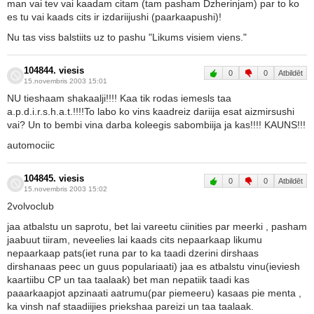
man vai tev vai kaadam citam (tam pasham Dzherinjam) par to ko
es tu vai kaads cits ir izdariijushi (paarkaapushi)!
Nu tas viss balstiits uz to pashu "Likums visiem viens."
104844. viesis
0
0
Atbildēt
15.novembris 2003 15:01
NU tieshaam shakaalji!!!! Kaa tik rodas iemesls taa
a.p.d.i.r.s.h.a.t.!!!!To labo ko vins kaadreiz dariija esat aizmirsushi
vai? Un to bembi vina darba koleegis sabombiija ja kas!!!! KAUNS!!!
automociic
104845. viesis
0
0
Atbildēt
15.novembris 2003 15:02
2volvoclub
jaa atbalstu un saprotu, bet lai vareetu ciinities par meerki , pasham
jaabuut tiiram, neveelies lai kaads cits nepaarkaap likumu
nepaarkaap pats(iet runa par to ka taadi dzerini dirshaas
dirshanaas peec un guus populariaati) jaa es atbalstu vinu(ieviesh
kaartiibu CP un taa taalaak) bet man nepatiik taadi kas
paaarkaapjot apzinaati aatrumu(par piemeeru) kasaas pie menta ,
ka vinsh naf staadiijies priekshaa pareizi un taa taalaak.