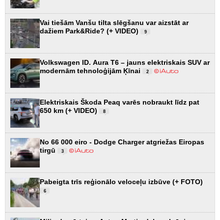
Vai tiešām Vanšu tilta slēgšanu var aizstāt ar
dažiem Park&Ride? (+ VIDEO)
9
Volkswagen ID. Aura T6 – jauns elektriskais SUV ar
modernām tehnoloģijām Ķīnai
2
Elektriskais Škoda Peaq varēs nobraukt līdz pat
650 km (+ VIDEO)
8
No 66 000 eiro - Dodge Charger atgriežas Eiropas
tirgū
3
Pabeigta trīs reģionālo veloceļu izbūve (+ FOTO)
6