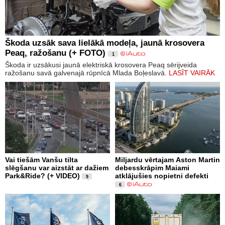
Škoda uzsāk sava lielākā modeļa, jaunā krosovera
Peaq, ražošanu (+ FOTO)
1
Škoda ir uzsākusi jaunā elektriskā krosovera Peaq sērijveida
ražošanu savā galvenajā rūpnīcā Mlada Boļeslavā.
LASĪT VAIRĀK
Vai tiešām Vanšu tilta
Miljardu vērtajam Aston Martin
slēgšanu var aizstāt ar dažiem
debesskrāpim Maiami
Park&Ride? (+ VIDEO)
atklājušies nopietni defekti
9
6