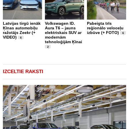
Latvijas tirgū ienāk
Volkswagen ID.
Pabeigta trīs
F
Ķīnas automobiļu
Aura T6 – jauns
reģionālo veloceļu
J
ražotājs Zeekr (+
elektriskais SUV ar
izbūve (+ FOTO)
U
6
VIDEO)
modernām
6
tehnoloģijām Ķīnai
2
IZCELTIE RAKSTI