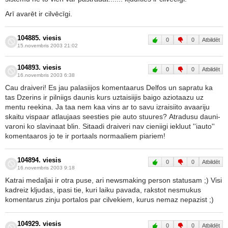
Arī avarēt ir cilvēcīgi.
104885. viesis
0
0
Atbildēt
15.novembris 2003 21:02
104893. viesis
0
0
Atbildēt
16.novembris 2003 6:38
Cau draiveri! Es jau palasiijos komentaarus Delfos un sapratu ka
tas Dzerins ir pilniigs daunis kurs uztaisiijis baigo aziotaazu uz
mentu reekina. Ja taa nem kaa vins ar to savu izraisiito avaariju
skaitu vispaar atlaujaas seesties pie auto stuures? Atradusu dauni-
varoni ko slavinaat blin. Sitaadi draiveri nav cieniigi iekluut ''iauto''
komentaaros jo te ir portaals normaaliem piariem!
104894. viesis
0
0
Atbildēt
16.novembris 2003 9:18
Katrai medaljai ir otra puse, ari newsmaking person statusam ;) Visi
kadreiz kljudas, ipasi tie, kuri laiku pavada, rakstot nesmukus
komentarus zinju portalos par cilvekiem, kurus nemaz nepazist ;)
104929. viesis
0
0
Atbildēt