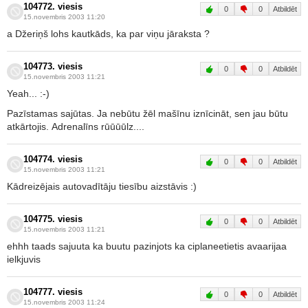
104772. viesis
0
0
Atbildēt
15.novembris 2003 11:20
a Džeriņš lohs kautkāds, ka par viņu jāraksta ?
104773. viesis
0
0
Atbildēt
15.novembris 2003 11:21
Yeah... :-)
Pazīstamas sajūtas. Ja nebūtu žēl mašīnu iznīcināt, sen jau būtu
atkārtojis. Adrenalīns rūūūūlz....
104774. viesis
0
0
Atbildēt
15.novembris 2003 11:21
Kādreizējais autovadītāju tiesību aizstāvis :)
104775. viesis
0
0
Atbildēt
15.novembris 2003 11:21
ehhh taads sajuuta ka buutu pazinjots ka ciplaneetietis avaarijaa
ielkjuvis
104777. viesis
0
0
Atbildēt
15.novembris 2003 11:24