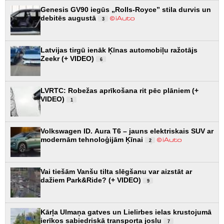
Genesis GV90 iegūs „Rolls-Royce” stila durvis un
debitēs augustā
3
Latvijas tirgū ienāk Ķīnas automobiļu ražotājs
Zeekr (+ VIDEO)
6
LVRTC: Robežas aprīkošana rit pēc plāniem (+
VIDEO)
1
Volkswagen ID. Aura T6 – jauns elektriskais SUV ar
modernām tehnoloģijām Ķīnai
2
Vai tiešām Vanšu tilta slēgšanu var aizstāt ar
dažiem Park&Ride? (+ VIDEO)
9
Kārļa Ulmaņa gatves un Lielirbes ielas krustojumā
ierīkos sabiedriskā transporta joslu
7