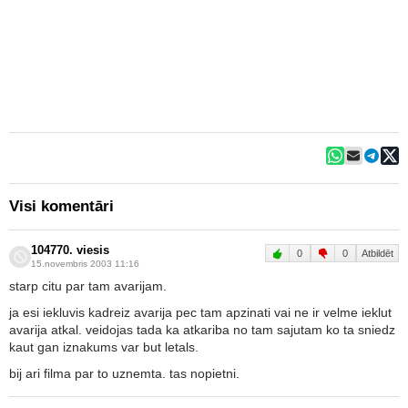
Visi komentāri
104770. viesis
0
0
Atbildēt
15.novembris 2003 11:16
starp citu par tam avarijam.
ja esi iekluvis kadreiz avarija pec tam apzinati vai ne ir velme ieklut
avarija atkal. veidojas tada ka atkariba no tam sajutam ko ta sniedz
kaut gan iznakums var but letals.
bij ari filma par to uznemta. tas nopietni.