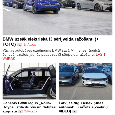
BMW uzsāk elektriskā i3 sērijveida ražošanu (+
FOTO)
1
Vācijas autobūves uzņēmums BMW savā Minhenes rūpnīcā
šonedēļ uzsācis jaunās paaudzes i3 sērijveida ražošanu.
LASĪT
VAIRĀK
Genesis GV90 iegūs „Rolls-
Latvijas tirgū ienāk Ķīnas
Royce” stila durvis un debitēs
automobiļu ražotājs Zeekr (+
augustā
VIDEO)
3
6