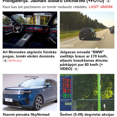
Fotogalerija: Jaunais Subaru Uncharted (+FOTO)
3
Kaut kas ļoti pazīstams un tomēr nedaudz citādāks.
LASĪT VAIRĀK
Arī Mercedes atgriezīs fiziskās
Jelgavas novadā “BMW”
pogas, tomēr ekrāni dominēs
vadītājs brauc ar 170 km/h,
atļauto braukšanas ātrumu
6
pārkāpjot par 80 km/h (+
VIDEO)
6
Xiaomi piesaka SkyNomad
Šodien (5.08) degvielai akcijas