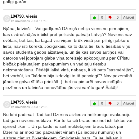
galīgi garām.
104790. viesis
0
0
Atbildēt
15.novembris 2003 11:50
Njāaa, latvieši... Vai gadījumā Džeriņš nebija viens no pirmajiem,
kas uzdrošinājās iebilst pret policistu patvaļu Latvijā? Neviens nav
svētais, bet tas, ka tagad visi viņam brūk virsū par pilnīgi jebkuru
lietu, nav īsti korekti. Jocīgākais, ka to dara tie, kuru tiesības viņš
savos studenta gados aizstāvēja, un tie kas savos autiņos vai
datoros vēl joprojām glabā viņa toreizējo apkopojumu par CPistu
biežāk pieļautajiem pārkāpumiem un vadītāju tiesību
neizmantošanu. Pēdējā laikā viņš, nabags, it kā pats "sasmērējās",
bet varbūt, ka "kādam bija izdevīgi to tā pasniegt"? Nav pazemībā
jānoliec galva šī tēla priekšā :), bet nu pieturēt savas indīgās
piezīmes un latviešu nenovīdību jūs visi varētu gan! Šakāļi!
104795. viesis
0
0
Atbildēt
15.novembris 2003 12:03
Nu lohi padirsat. Tad kad Dzerins aizliedza nelikumigo evakuaciju
tad gan neviens neblava. Par to ka citi brauc nezinot isti faktus var
spriest tikai ... Un ja kads no seit muldetajiem brauc labak par
Dzerinu ar moci tad pazvaniet vinam (Es iedosu numuru) un
aizbrauciet uz Bikerniekiem. Smirdetaju bars. Ta jau laikam ir