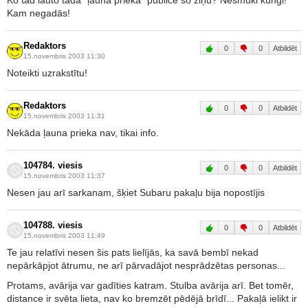
Ko tad iauto tādā "ļaunā priekā" publicē šo ziņu? Nesmuki kungi!
Kam negadās!
Redaktors
0
0
Atbildēt
15.novembris 2003 11:30
Noteikti uzrakstītu!
Redaktors
0
0
Atbildēt
15.novembris 2003 11:31
Nekāda ļauna prieka nav, tikai info.
104784. viesis
0
0
Atbildēt
15.novembris 2003 11:37
Nesen jau arī sarkanam, šķiet Subaru pakaļu bija nopostījis
104788. viesis
0
0
Atbildēt
15.novembris 2003 11:49
Te jau relatīvi nesen šis pats lielījās, ka savā bembī nekad
nepārkāpjot ātrumu, ne arī pārvadājot nesprādzētas personas...
Protams, avārija var gadīties katram. Stulba avārija arī. Bet tomēr,
distance ir svēta lieta, nav ko bremzēt pēdējā brīdī... Pakaļā ielikt ir