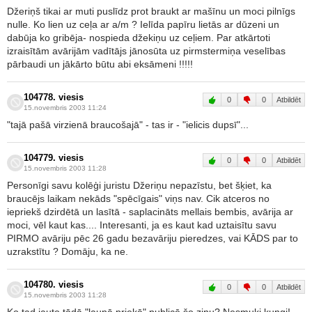
Džeriņš tikai ar muti puslīdz prot braukt ar mašīnu un moci pilnīgs
nulle. Ko lien uz ceļa ar a/m ? Ielīda papīru lietās ar dūzeni un
dabūja ko gribēja- nospieda džekiņu uz ceļiem. Par atkārtoti
izraisītām avārijām vadītājs jānosūta uz pirmstermiņa veselības
pārbaudi un jākārto būtu abi eksāmeni !!!!!
104778. viesis
0
0
Atbildēt
15.novembris 2003 11:24
"tajā pašā virzienā braucošajā" - tas ir - "ielicis dupsī"...
104779. viesis
0
0
Atbildēt
15.novembris 2003 11:28
Personīgi savu kolēģi juristu Džeriņu nepazīstu, bet šķiet, ka
braucējs laikam nekāds "spēcīgais" viņs nav. Cik atceros no
iepriekš dzirdētā un lasītā - saplacināts mellais bembis, avārija ar
moci, vēl kaut kas.... Interesanti, ja es kaut kad uztaisītu savu
PIRMO avāriju pēc 26 gadu bezavāriju pieredzes, vai KĀDS par to
uzrakstītu ? Domāju, ka ne.
104780. viesis
0
0
Atbildēt
15.novembris 2003 11:28