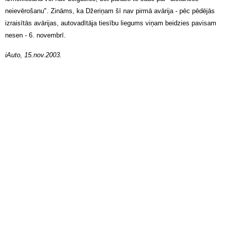
neievērošanu".
Zināms, ka Džeriņam šī nav pirmā avārija - pēc pēdējās
izraisītās avārijas, autovadītāja tiesību liegums viņam beidzies pavisam
nesen - 6. novembrī.
iAuto, 15.nov.2003.