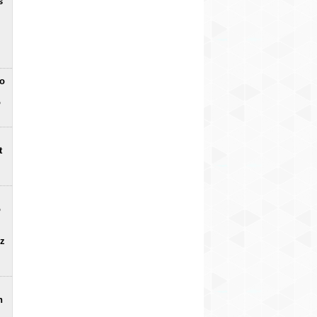
s
no
o
t
o
uz
n