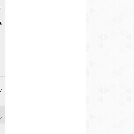
u
ā
V