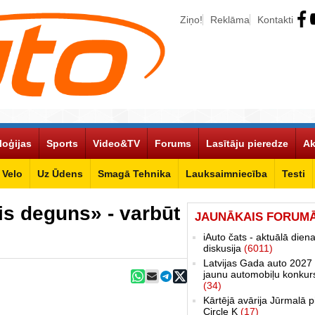
Ziņo!
Reklāma
Kontakti
loģijas
Sports
Video&TV
Forums
Lasītāju pieredze
Ak
Velo
Uz Ūdens
Smagā Tehnika
Lauksaimniecība
Testi
is deguns» - varbūt
JAUNĀKAIS FORUM
iAuto čats - aktuālā dien
diskusija
(6011)
Latvijas Gada auto 2027 
jaunu automobiļu konkur
(34)
Kārtējā avārija Jūrmalā p
Circle K
(17)