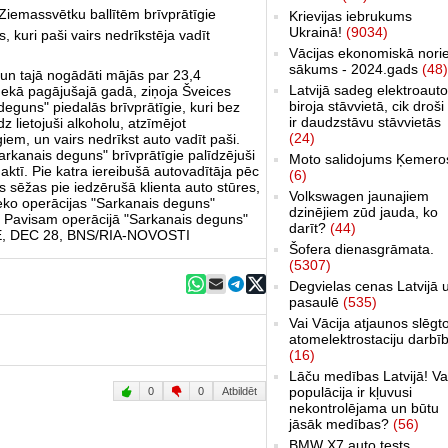
Ziemassvētku ballītēm brīvprātīgie
Krievijas iebrukums
Ukrainā!
(9034)
 kuri paši vairs nedrīkstēja vadīt
Vācijas ekonomiskā nori
sākums - 2024.gads
(48)
 un tajā nogādāti mājās par 23,4
Latvijā sadeg elektroauto
nekā pagājušajā gadā, ziņoja Šveices
biroja stāvvietā, cik droši 
eguns" piedalās brīvprātīgie, kuri bez
ir daudzstāvu stāvvietās
 lietojuši alkoholu, atzīmējot
(24)
iem, un vairs nedrīkst auto vadīt paši.
rkanais deguns" brīvprātīgie palīdzējuši
Moto salidojums Ķemero
aktī. Pie katra iereibušā autovadītāja pēc
(6)
s sēžas pie iedzērušā klienta auto stūres,
Volkswagen jaunajiem
seko operācijas "Sarkanais deguns"
dzinējiem zūd jauda, ko
. Pavisam operācijā "Sarkanais deguns"
darīt?
(44)
RNE, DEC 28, BNS/RIA-NOVOSTI
Šofera dienasgrāmata.
(5307)
Degvielas cenas Latvijā 
pasaulē
(535)
Vai Vācija atjaunos slēgt
atomelektrostaciju darbī
(16)
Lāču medības Latvijā! Va
populācija ir kļuvusi
0
0
Atbildēt
nekontrolējama un būtu
jāsāk medības?
(56)
BMW X7 auto tests,