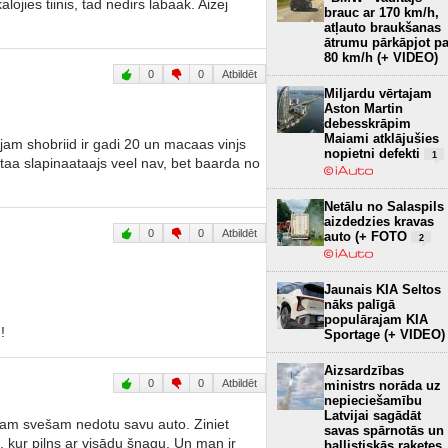
lojies tiinis, tad nedirs labaak. Aizej
brauc ar 170 km/h,
atļauto braukšanas
ātrumu pārkāpjot pa
80 km/h (+ VIDEO)
0
0
Atbildēt
Miljardu vērtajam
Aston Martin
debesskrāpim
Maiami atklājušies
injam shobriid ir gadi 20 un macaas vinjs
nopietni defekti
1
aa slapinaataajs veel nav, bet baarda no
Netālu no Salaspils
aizdedzies kravas
0
0
Atbildēt
auto (+ FOTO
2
Jaunais KIA Seltos
nāks palīgā
populārajam KIA
!
Sportage (+ VIDEO)
Aizsardzības
0
0
Atbildēt
ministrs norāda uz
nepieciešamību
Latvijai sagādāt
enam svešam nedotu savu auto. Ziniet
savas spārnotās un
 kur pilns ar visādu šņagu. Un man ir
ballistiskās raķetes