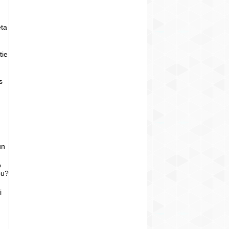
eta
tie
s
un
o
bu?
i