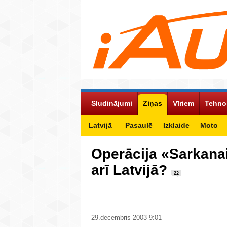
Sludinājumi
Ziņas
Vīriem
Tehno
Latvijā
Pasaulē
Izklaide
Moto
Operācija «Sarkana
arī Latvijā?
22
29.decembris 2003 9:01