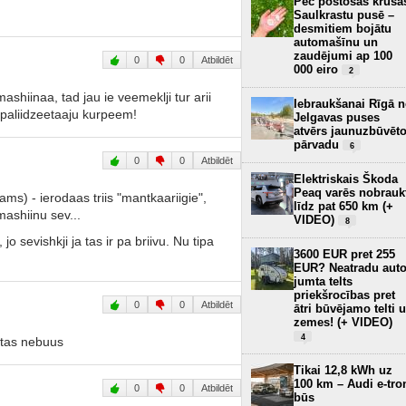
Pēc postošās krusa
Saulkrastu pusē –
desmitiem bojātu
automašīnu un
zaudējumi ap 100
0
0
Atbildēt
000 eiro
2
shiinaa, tad jau ie veemeklji tur arii
Iebraukšanai Rīgā 
izpaliidzeetaaju kurpeem!
Jelgavas puses
atvērs jaunuzbūvēt
pārvadu
6
0
0
Atbildēt
Elektriskais Škoda
Peaq varēs nobrauk
s) - ierodaas triis "mantkaariigie",
līdz pat 650 km (+
mashiinu sev...
VIDEO)
8
o sevishkji ja tas ir pa briivu. Nu tipa
3600 EUR pret 255
EUR? Neatradu aut
jumta telts
priekšrocības pret
0
0
Atbildēt
ātri būvējamo telti 
zemes! (+ VIDEO)
4
etas nebuus
Tikai 12,8 kWh uz
100 km – Audi e-tro
0
0
Atbildēt
būs