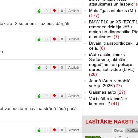
atsauksmes un iespaidi
(
Makslīgais intelekts (MI)
0
0
Atbildēt
(177)
BMW F10 un X5 (E70/F1
aksi ar 2 šoferiem... uz pusi dārgāk..
remonts: dzinēja ķēžu
maiņa un diagnostika Rī
atsauksmes
(7)
0
0
Atbildēt
Dīvaini transportlīdzekļi 
ceļa.
(8)
tu
iAuto aculiecinieks:
Sadursme, aktuālie
negadījumi un policijas
0
0
Atbildēt
darbs, sūti video (LIVE)
(28)
Jaunā iAuto.lv mobilā
versija 2026
(27)
Gaismas auto
(27)
0
0
Atbildēt
Vai tiešām latvieši ir
komunisti?
(41)
et vai pec tam nav jaatstrādā tādā pašā
LASĪTĀKIE RAKSTI
0
0
Atbildēt
Dienas
Nedēļas