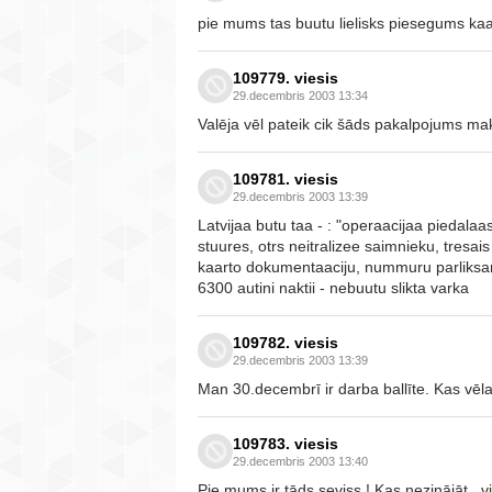
pie mums tas buutu lielisks piesegums kaadai
109779. viesis
29.decembris 2003 13:34
Valēja vēl pateik cik šāds pakalpojums ma
109781. viesis
29.decembris 2003 13:39
Latvijaa butu taa - : "operaacijaa piedalaas 
stuures, otrs neitralizee saimnieku, tres
kaarto dokumentaaciju, nummuru parliksan
6300 autini naktii - nebuutu slikta varka
109782. viesis
29.decembris 2003 13:39
Man 30.decembrī ir darba ballīte. Kas vēl
109783. viesis
29.decembris 2003 13:40
Pie mums ir tāds seviss ! Kas nezinājāt , 