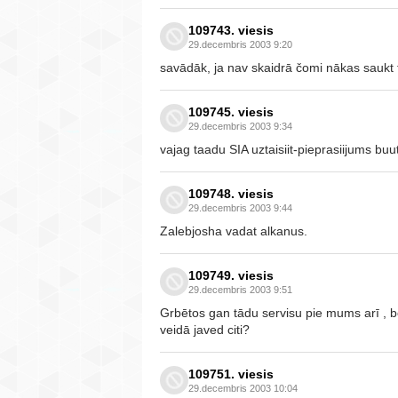
109743. viesis
29.decembris 2003 9:20
savādāk, ja nav skaidrā čomi nākas saukt t
109745. viesis
29.decembris 2003 9:34
vajag taadu SIA uztaisiit-pieprasiijums buu
109748. viesis
29.decembris 2003 9:44
Zalebjosha vadat alkanus.
109749. viesis
29.decembris 2003 9:51
Grbētos gan tādu servisu pie mums arī , b
veidā javed citi?
109751. viesis
29.decembris 2003 10:04