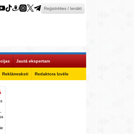
Reģistrēties / Ienākt
cijas
Jautā ekspertam
Reklāmraksti
Redaktora Izvēle
Ā
as
-
ss
ie