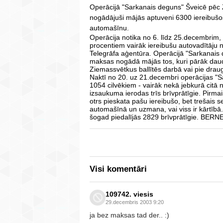
Operācijā "Sarkanais deguns" Šveicē pēc 
nogādājuši mājās aptuveni 6300 iereibušos,
automašīnu.
Operācija notika no 6. līdz 25.decembrim,
procentiem vairāk iereibušu autovadītāju 
Telegrāfa aģentūra. Operācijā "Sarkanais d
maksas nogādā mājās tos, kuri pārāk daudz
Ziemassvētkus ballītēs darbā vai pie draug
Naktī no 20. uz 21.decembri operācijas "Sa
1054 cilvēkiem - vairāk nekā jebkurā citā n
izsaukuma ierodas trīs brīvprātīgie. Pirmai
otrs pieskata pašu iereibušo, bet trešais 
automašīnā un uzmana, vai viss ir kārtībā
šogad piedalījās 2829 brīvprātīgie. BE
Visi komentāri
109742. viesis
29.decembris 2003 9:20
ja bez maksas tad der.. :)