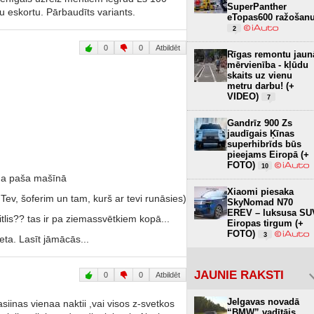
SuperPanther
u eskortu. Pārbaudīts variants.
eTopas600 ražošan
2
0
0
Atbildēt
Rīgas remontu jaun
mērvienība - kļūdu
skaits uz vienu
metru darbu! (+
VIDEO)
7
Gandrīz 900 Zs
jaudīgais Ķīnas
superhibrīds būs
pieejams Eiropā (+
FOTO)
10
viņa paša mašīnā
Xiaomi piesaka
- Tev, šoferim un tam, kurš ar tevi runāsies)
SkyNomad N70
EREV – luksusa SU
itlis?? tas ir pa ziemassvētkiem kopā...
Eiropas tirgum (+
FOTO)
3
eta. Lasīt jāmācās...
JAUNIE RAKSTI
0
0
Atbildēt
Jelgavas novadā
asiinas vienaa naktii ,vai visos z-svetkos
“BMW” vadītājs