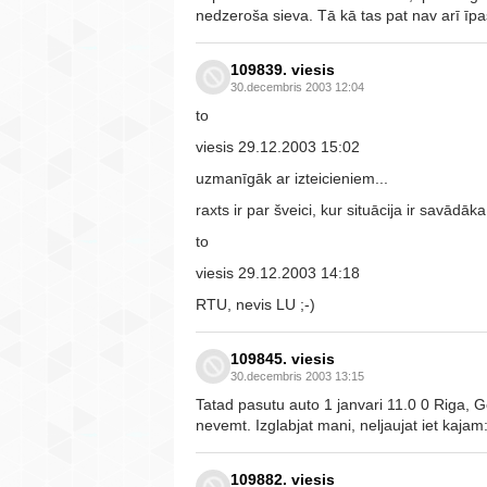
nedzeroša sieva. Tā kā tas pat nav arī īpaš
109839. viesis
30.decembris 2003 12:04
to
viesis 29.12.2003 15:02
uzmanīgāk ar izteicieniem...
raxts ir par šveici, kur situācija ir savādāka
to
viesis 29.12.2003 14:18
RTU, nevis LU ;-)
109845. viesis
30.decembris 2003 13:15
Tatad pasutu auto 1 janvari 11.0 0 Riga, 
nevemt. Izglabjat mani, neljaujat iet kajam:
109882. viesis