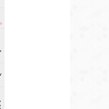
u
V
7
D