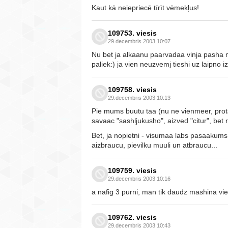
Kaut kā neiepriecē tīrīt vēmekļus!
109753. viesis
29.decembris 2003 10:07
Nu bet ja alkaanu paarvadaa vinja pasha ma
paliek:) ja vien neuzvemj tieshi uz laipno 
109758. viesis
29.decembris 2003 10:13
Pie mums buutu taa (nu ne vienmeer, protam
savaac "sashljukusho", aizved "citur", bet 
Bet, ja nopietni - visumaa labs pasaakums, j
aizbraucu, pievilku muuli un atbraucu...
109759. viesis
29.decembris 2003 10:16
a nafig 3 purni, man tik daudz mashina vi
109762. viesis
29.decembris 2003 10:43