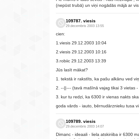
(nepūst trubā) un viņi nogādās mājā ar vis
109787. viesis
29.decembris 2003 13:55
cien:
1.viesis 29.12.2003 10:04
2.viesis 29.12.2003 10:16
3.robiic 29.12.2003 13:39
Jūs lasīt mākat?
1. tekstā ir rakstīts, ka pašu alkānu ved 
2. --||--- (tavā mašīnā vajag tikai 3 vietas 
3. kur tu redzi, ka 6300 ir vienas nakts ska
goda vārds - iauto, bērnudārznieku tusa vi
109789. viesis
29.decembris 2003 14:07
Dimanc - ideaali - liela atskiriiba ir 6300 m