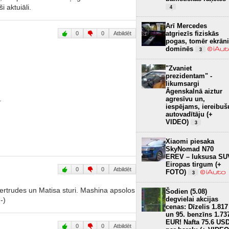
i aktuiāli.
4
Arī Mercedes
atgriezīs fiziskās
0
0
Atbildēt
pogas, tomēr ekrāni
dominēs
3
"Zvaniet
prezidentam" -
likumsargi
Āgenskalnā aiztur
.
agresīvu un,
iespējams, iereibuš
autovadītāju (+
VIDEO)
3
Xiaomi piesaka
SkyNomad N70
EREV – luksusa SU
Eiropas tirgum (+
0
0
Atbildēt
FOTO)
3
Gertrudes un Matisa sturi. Mashina apsolos
Šodien (5.08)
degvielai akcijas
-)
cenas: Dīzelis 1.817
un 95. benzīns 1.73
EUR! Nafta 75.6 US
0
0
Atbildēt