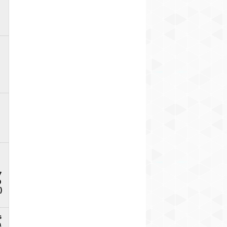
7
D
)
s
a