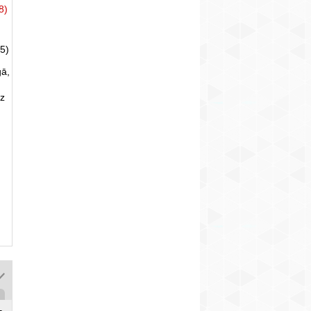
8)
5)
gā,
uz