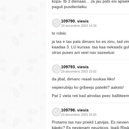
kopa- tb 3 dienaas... Ja jau pats esi apsieka
paguli pusdienlaiku
109790. viesis
29.decembris 2003 14:18
to robiic
ja tas ir tas pats dimanc ko es zinu, tad v
kaadaa 3. LU kursaa. taa kaa nekaads gult
otras puses arii veel nav sazeelusi
109793. viesis
29.decembris 2003 15:02
da jibal, dimanc reaali suukaa liiko!
nepierubiiju ko gribeeju pateikt? aaksts!
Pat 1 vieta reti kad atrodas peec balliiteem
109798. viesis
29.decembris 2003 18:05
Protams tas nav priekš Latvijas. Es nevi
kāpēc? Es nevienam neuzticos, īpaši Rīgā,