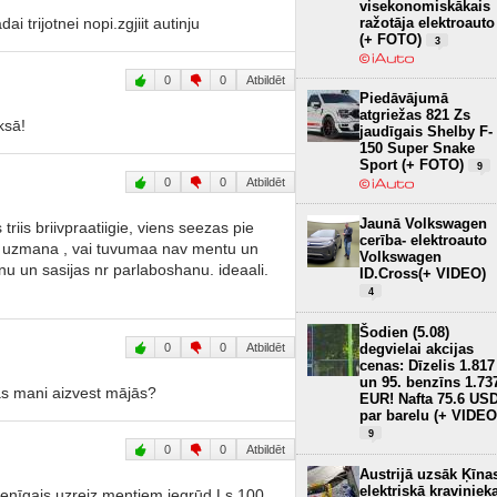
visekonomiskākais
 trijotnei nopi.zgjiit autinju
ražotāja elektroauto
(+ FOTO)
3
0
0
Atbildēt
Piedāvājumā
atgriežas 821 Zs
ksā!
jaudīgais Shelby F-
150 Super Snake
Sport (+ FOTO)
9
0
0
Atbildēt
Jaunā Volkswagen
triis briivpraatiigie, viens seezas pie
cerība- elektroauto
ais uzmana , vai tuvumaa nav mentu un
Volkswagen
u un sasijas nr parlaboshanu. ideaali.
ID.Cross(+ VIDEO)
4
Šodien (5.08)
0
0
Atbildēt
degvielai akcijas
cenas: Dīzelis 1.817
un 95. benzīns 1.73
as mani aizvest mājās?
EUR! Nafta 75.6 US
par barelu (+ VIDEO
9
0
0
Atbildēt
Austrijā uzsāk Ķīna
elektriskā kraviniek
vienīgais uzreiz mentiem iegrūd Ls 100