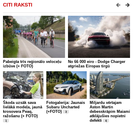
CITI RAKSTI
Pabeigta trīs reģionālo veloceļu
No 66 000 eiro - Dodge Charger
A
izbūve (+ FOTO)
atgriežas Eiropas tirgū
p
Škoda uzsāk sava
Fotogalerija: Jaunais
Miljardu vērtajam
lielākā modeļa, jaunā
Subaru Uncharted
Aston Martin
P
krosovera Peaq,
(+FOTO)
debesskrāpim Maiami
S
3
ražošanu (+ FOTO)
atklājušies nopietni
d
defekti
a
1
6
z
e