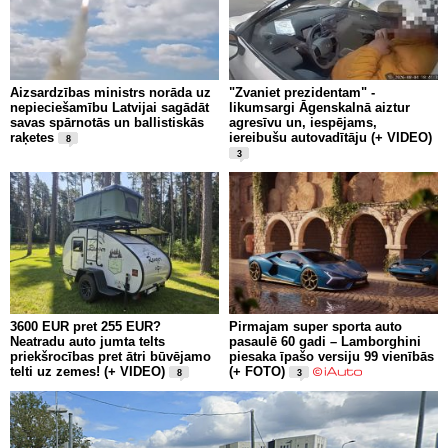
Aizsardzības ministrs norāda uz
"Zvaniet prezidentam" -
nepieciešamību Latvijai sagādāt
likumsargi Āgenskalnā aiztur
savas spārnotās un ballistiskās
agresīvu un, iespējams,
raķetes
iereibušu autovadītāju (+ VIDEO)
8
3
3600 EUR pret 255 EUR?
Pirmajam super sporta auto
Neatradu auto jumta telts
pasaulē 60 gadi – Lamborghini
priekšrocības pret ātri būvējamo
piesaka īpašo versiju 99 vienībās
telti uz zemes! (+ VIDEO)
(+ FOTO)
8
3