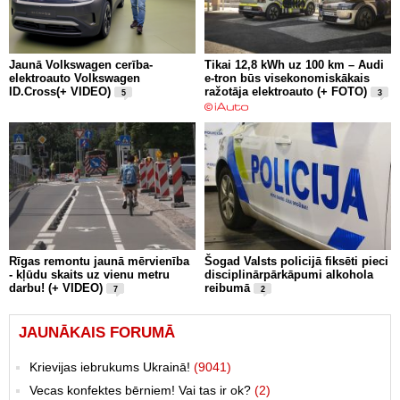
Jaunā Volkswagen cerība-
Tikai 12,8 kWh uz 100 km – Audi
elektroauto Volkswagen
e-tron būs visekonomiskākais
ID.Cross(+ VIDEO)
ražotāja elektroauto (+ FOTO)
5
3
Rīgas remontu jaunā mērvienība
Šogad Valsts policijā fiksēti pieci
- kļūdu skaits uz vienu metru
disciplinārpārkāpumi alkohola
darbu! (+ VIDEO)
reibumā
7
2
JAUNĀKAIS FORUMĀ
Krievijas iebrukums Ukrainā!
(9041)
Vecas konfektes bērniem! Vai tas ir ok?
(2)