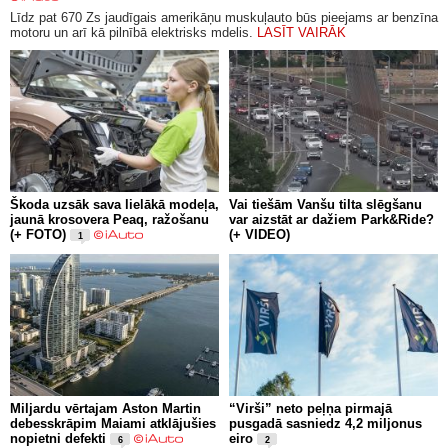
Līdz pat 670 Zs jaudīgais amerikāņu muskuļauto būs pieejams ar benzīna
motoru un arī kā pilnībā elektrisks mdelis.
LASĪT VAIRĀK
Škoda uzsāk sava lielākā modeļa,
Vai tiešām Vanšu tilta slēgšanu
jaunā krosovera Peaq, ražošanu
var aizstāt ar dažiem Park&Ride?
(+ FOTO)
(+ VIDEO)
1
Miljardu vērtajam Aston Martin
“Virši” neto peļņa pirmajā
debesskrāpim Maiami atklājušies
pusgadā sasniedz 4,2 miljonus
nopietni defekti
eiro
6
2