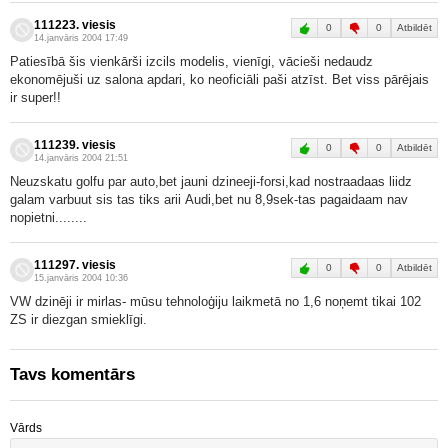
111223. viesis
Atbildēt
0
0
14.janvāris 2004 17:49
Patiesībā šis vienkārši izcils modelis, vienīgi, vācieši nedaudz
ekonomējuši uz salona apdari, ko neoficiāli paši atzīst. Bet viss pārējais
ir super!!
111239. viesis
Atbildēt
0
0
14.janvāris 2004 21:51
Neuzskatu golfu par auto,bet jauni dzineeji-forsi,kad nostraadaas liidz
galam varbuut sis tas tiks arii Audi,bet nu 8,9sek-tas pagaidaam nav
nopietni........
111297. viesis
Atbildēt
0
0
15.janvāris 2004 10:36
VW dzinēji ir mirlas- mūsu tehnoloģiju laikmetā no 1,6 noņemt tikai 102
ZS ir diezgan smieklīgi.
Tavs komentārs
Vārds