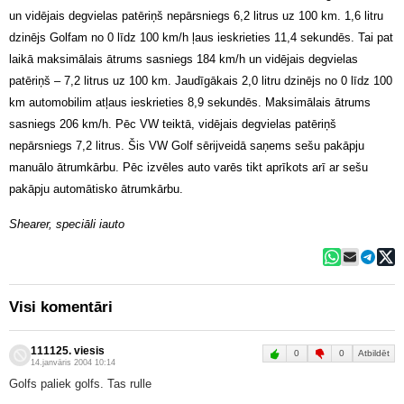
un vidējais degvielas patēriņš nepārsniegs 6,2 litrus uz 100 km. 1,6 litru
dzinējs Golfam no 0 līdz 100 km/h ļaus ieskrieties 11,4 sekundēs. Tai pat
laikā maksimālais ātrums sasniegs 184 km/h un vidējais degvielas
patēriņš – 7,2 litrus uz 100 km. Jaudīgākais 2,0 litru dzinējs no 0 līdz 100
km automobilim atļaus ieskrieties 8,9 sekundēs. Maksimālais ātrums
sasniegs 206 km/h. Pēc VW teiktā, vidējais degvielas patēriņš
nepārsniegs 7,2 litrus. Šis VW Golf sērijveidā saņems sešu pakāpju
manuālo ātrumkārbu. Pēc izvēles auto varēs tikt aprīkots arī ar sešu
pakāpju automātisko ātrumkārbu.
Shearer, speciāli iauto
Visi komentāri
111125. viesis
Atbildēt
0
0
14.janvāris 2004 10:14
Golfs paliek golfs. Tas rulle