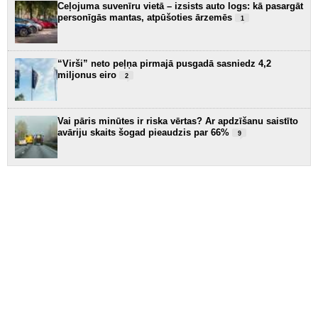
Ceļojuma suvenīru vietā – izsists auto logs: kā pasargāt
personīgās mantas, atpūšoties ārzemēs
1
“Virši” neto peļņa pirmajā pusgadā sasniedz 4,2
miljonus eiro
2
Vai pāris minūtes ir riska vērtas? Ar apdzīšanu saistīto
avāriju skaits šogad pieaudzis par 66%
9