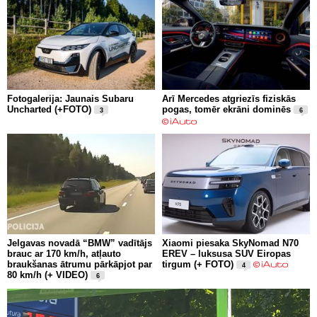
Fotogalerija: Jaunais Subaru
Arī Mercedes atgriezīs fiziskās
Uncharted (+FOTO)
pogas, tomēr ekrāni dominēs
3
6
Jelgavas novadā “BMW” vadītājs
Xiaomi piesaka SkyNomad N70
brauc ar 170 km/h, atļauto
EREV – luksusa SUV Eiropas
braukšanas ātrumu pārkāpjot par
tirgum (+ FOTO)
4
80 km/h (+ VIDEO)
6