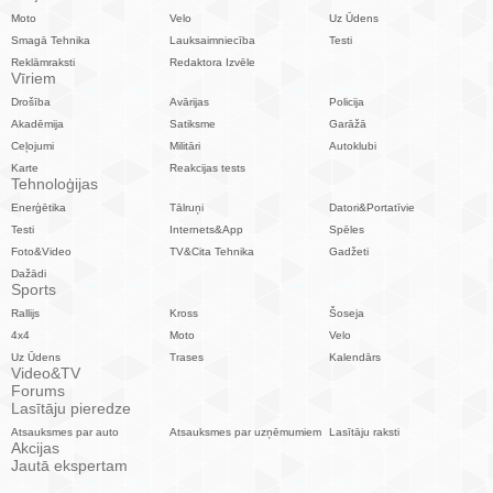
Moto
Velo
Uz Ūdens
Smagā Tehnika
Lauksaimniecība
Testi
Reklāmraksti
Redaktora Izvēle
Vīriem
Drošība
Avārijas
Policija
Akadēmija
Satiksme
Garāžā
Ceļojumi
Militāri
Autoklubi
Karte
Reakcijas tests
Tehnoloģijas
Enerģētika
Tālruņi
Datori&Portatīvie
Testi
Internets&App
Spēles
Foto&Video
TV&Cita Tehnika
Gadžeti
Dažādi
Sports
Rallijs
Kross
Šoseja
4x4
Moto
Velo
Uz Ūdens
Trases
Kalendārs
Video&TV
Forums
Lasītāju pieredze
Atsauksmes par auto
Atsauksmes par uzņēmumiem
Lasītāju raksti
Akcijas
Jautā ekspertam