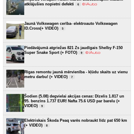
atklājušies nopietni defekti
6
Jaunā Volkswagen cerība- elektroauto Volkswagen
ID.Cross(+ VIDEO)
5
Piedāvājumā atgriežas 821 Zs jaudīgais Shelby F-150
Super Snake Sport (+ FOTO)
9
Rīgas remontu jaunā mērvienība - kļūdu skaits uz vienu
metru darbu! (+ VIDEO)
7
Šodien (5.08) degvielai akcijas cenas: Dīzelis 1.817 un
95. benzīns 1.737 EUR! Nafta 75.6 USD par barelu (+
VIDEO)
9
Elektriskais Škoda Peaq varēs nobraukt līdz pat 650 km
(+ VIDEO)
8