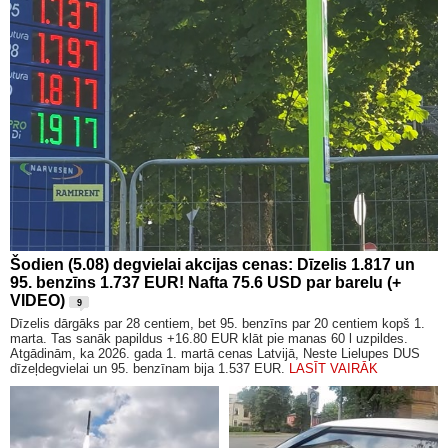
Šodien (5.08) degvielai akcijas cenas: Dīzelis 1.817 un
95. benzīns 1.737 EUR! Nafta 75.6 USD par barelu (+
VIDEO)
9
Dīzelis dārgāks par 28 centiem, bet 95. benzīns par 20 centiem kopš 1.
marta. Tas sanāk papildus +16.80 EUR klāt pie manas 60 l uzpildes.
Atgādinām, ka 2026. gada 1. martā cenas Latvijā, Neste Lielupes DUS
dīzeļdegvielai un 95. benzīnam bija 1.537 EUR.
LASĪT VAIRĀK