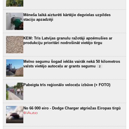
Mēneša laikā aizturēti kārtējie degvielas uzpildes
staciju apzadzēji
KEM: Trīs Latvijas granulu ražotāji apņēmušies ar
produkciju prioritāri nodrošināt vietējo tirgu
Melno segumu šogad ieklās vairāk nekā 50 kilometros
valsts vietējo autoceļu ar grants segumu
2
Pabeigta trīs reģionālo veloceļu izbūve (+ FOTO)
No 66 000 eiro - Dodge Charger atgriežas Eiropas tirgū