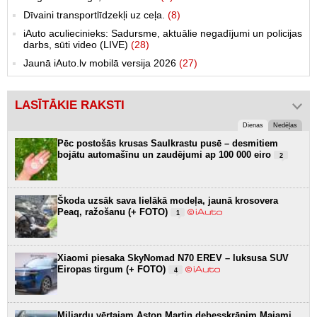
Dīvaini transportlīdzekļi uz ceļa.
(8)
iAuto aculiecinieks: Sadursme, aktuālie negadījumi un policijas
darbs, sūti video (LIVE)
(28)
Jaunā iAuto.lv mobilā versija 2026
(27)
LASĪTĀKIE RAKSTI
Dienas
Nedēļas
Pēc postošās krusas Saulkrastu pusē – desmitiem
bojātu automašīnu un zaudējumi ap 100 000 eiro
2
Škoda uzsāk sava lielākā modeļa, jaunā krosovera
Peaq, ražošanu (+ FOTO)
1
Xiaomi piesaka SkyNomad N70 EREV – luksusa SUV
Eiropas tirgum (+ FOTO)
4
Miljardu vērtajam Aston Martin debesskrāpim Maiami