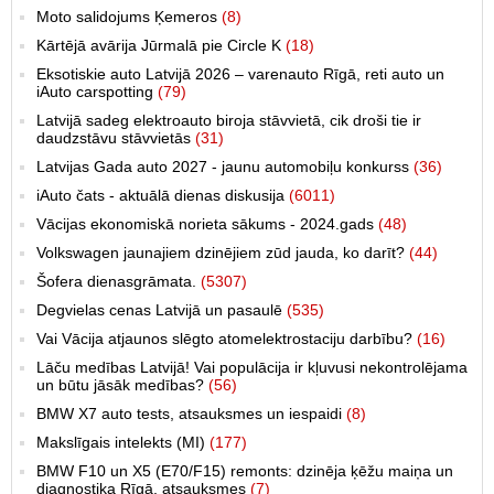
Moto salidojums Ķemeros
(8)
Kārtējā avārija Jūrmalā pie Circle K
(18)
Eksotiskie auto Latvijā 2026 – varenauto Rīgā, reti auto un
iAuto carspotting
(79)
Latvijā sadeg elektroauto biroja stāvvietā, cik droši tie ir
daudzstāvu stāvvietās
(31)
Latvijas Gada auto 2027 - jaunu automobiļu konkurss
(36)
iAuto čats - aktuālā dienas diskusija
(6011)
Vācijas ekonomiskā norieta sākums - 2024.gads
(48)
Volkswagen jaunajiem dzinējiem zūd jauda, ko darīt?
(44)
Šofera dienasgrāmata.
(5307)
Degvielas cenas Latvijā un pasaulē
(535)
Vai Vācija atjaunos slēgto atomelektrostaciju darbību?
(16)
Lāču medības Latvijā! Vai populācija ir kļuvusi nekontrolējama
un būtu jāsāk medības?
(56)
BMW X7 auto tests, atsauksmes un iespaidi
(8)
Makslīgais intelekts (MI)
(177)
BMW F10 un X5 (E70/F15) remonts: dzinēja ķēžu maiņa un
diagnostika Rīgā, atsauksmes
(7)