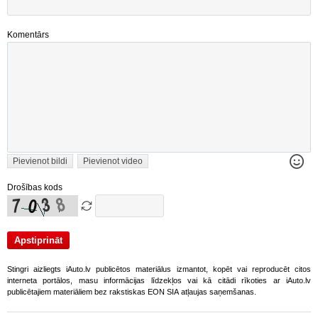
Komentārs
Pievienot bildi
Pievienot video
Drošības kods
Stingri aizliegts iAuto.lv publicētos materiālus izmantot, kopēt vai reproducēt citos
interneta portālos, masu informācijas līdzekļos vai kā citādi rīkoties ar iAuto.lv
publicētajiem materiāliem bez rakstiskas EON SIA atļaujas saņemšanas.