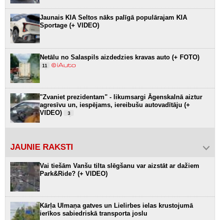
Jaunais KIA Seltos nāks palīgā populārajam KIA
Sportage (+ VIDEO)
Netālu no Salaspils aizdedzies kravas auto (+ FOTO)
11
"Zvaniet prezidentam" - likumsargi Āgenskalnā aiztur
agresīvu un, iespējams, iereibušu autovadītāju (+
VIDEO)
3
JAUNIE RAKSTI
Vai tiešām Vanšu tilta slēgšanu var aizstāt ar dažiem
Park&Ride? (+ VIDEO)
Kārļa Ulmaņa gatves un Lielirbes ielas krustojumā
ierīkos sabiedriskā transporta joslu