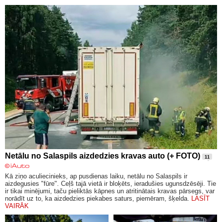
Netālu no Salaspils aizdedzies kravas auto (+ FOTO)
11
Kā ziņo aculiecinieks, ap pusdienas laiku, netālu no Salaspils ir
aizdegusies "fūre". Ceļš tajā vietā ir bloķēts, ieradušies ugunsdzēsēji. Tie
ir tikai minējumi, taču pieliktās kāpnes un atritinātais kravas pārsegs, var
norādīt uz to, ka aizdedzies piekabes saturs, piemēram, šķelda.
LASĪT
VAIRĀK