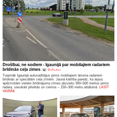
Drošībai, ne sodiem - Igaunijā par mobilajiem radariem
brīdinās ceļa zimes
12
Turpmāk Igaunijā autovadītājus pirms mobilajiem ātruma radariem
brīdinās ar speciālām ceļa zīmēm. Jaunā kārtība paredz, ka ārpus
apdzīvotām vietām brīdinājuma zīmes jāizvieto 300–500 metrus pirms
radara, savukārt pilsētās un ciemos – 150–300 metru attālumā.
LASĪT
VAIRĀK