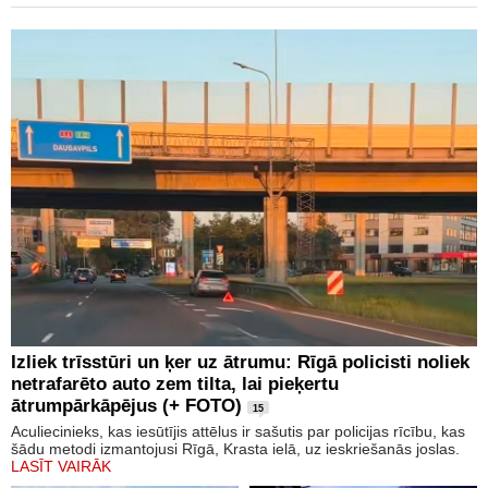
Izliek trīsstūri un ķer uz ātrumu: Rīgā policisti noliek
netrafarēto auto zem tilta, lai pieķertu
ātrumpārkāpējus (+ FOTO)
15
Aculiecinieks, kas iesūtījis attēlus ir sašutis par policijas rīcību, kas
šādu metodi izmantojusi Rīgā, Krasta ielā, uz ieskriešanās joslas.
LASĪT VAIRĀK