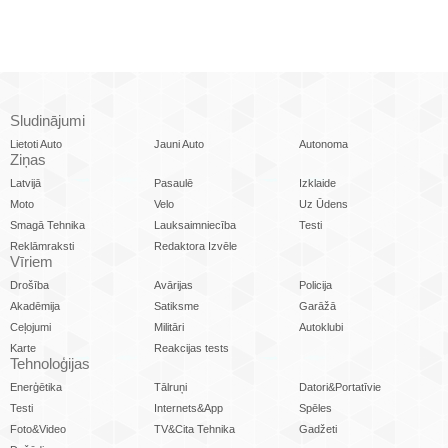
Sludinājumi
Lietoti Auto
Jauni Auto
Autonoma
Ziņas
Latvijā
Pasaulē
Izklaide
Moto
Velo
Uz Ūdens
Smagā Tehnika
Lauksaimniecība
Testi
Reklāmraksti
Redaktora Izvēle
Vīriem
Drošība
Avārijas
Policija
Akadēmija
Satiksme
Garāžā
Ceļojumi
Militāri
Autoklubi
Karte
Reakcijas tests
Tehnoloģijas
Enerģētika
Tālruņi
Datori&Portatīvie
Testi
Internets&App
Spēles
Foto&Video
TV&Cita Tehnika
Gadžeti