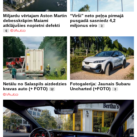
Miljardu vērtajam Aston Martin
“Virši” neto peļņa pirmajā
debesskrāpim Maiami
pusgadā sasniedz 4,2
atklājušies nopietni defekti
miljonus eiro
3
6
Netālu no Salaspils aizdedzies
Fotogalerija: Jaunais Subaru
kravas auto (+ FOTO)
Uncharted (+FOTO)
12
3