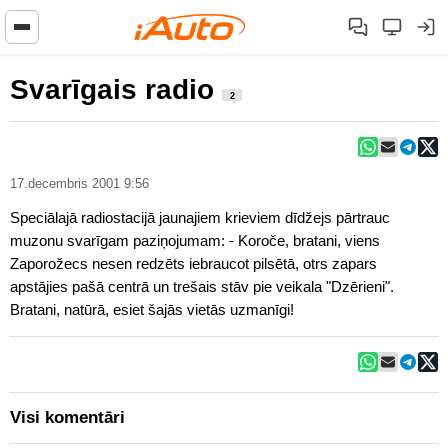
Svarīgais radio
2
17.decembris 2001 9:56
Speciālajā radiostacijā jaunajiem krieviem dīdžejs pārtrauc
muzonu svarīgam paziņojumam: - Koroče, bratani, viens
Zaporožecs nesen redzēts iebraucot pilsētā, otrs zapars
apstājies pašā centrā un trešais stāv pie veikala "Dzērieni".
Bratani, natūrā, esiet šajās vietās uzmanīgi!
Visi komentāri