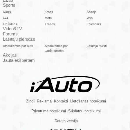
Dažādi
Sports
Rallijs
Kross
Šoseja
4x4
Moto
Velo
Uz Ūdens
Trases
Kalendārs
Video&TV
Forums
Lasītāju pieredze
Atsauksmes par auto
Atsauksmes par
Lasītāju raksti
uzņēmumiem
Akcijas
Jautā ekspertam
Ziņo!
Reklāma
Kontakti
Lietošanas noteikumi
Privātuma noteikumi
Sīkdatņu noteikumi
Datora versija