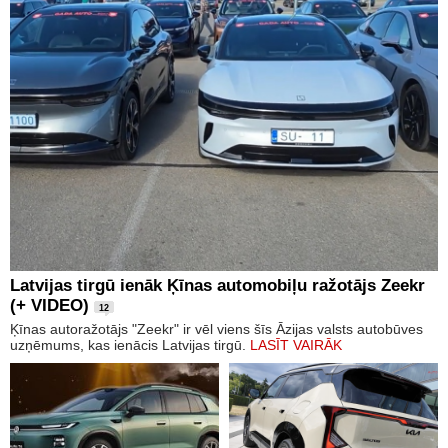
Latvijas tirgū ienāk Ķīnas automobiļu ražotājs Zeekr
(+ VIDEO)
12
Ķīnas autoražotājs "Zeekr" ir vēl viens šīs Āzijas valsts autobūves
uzņēmums, kas ienācis Latvijas tirgū.
LASĪT VAIRĀK