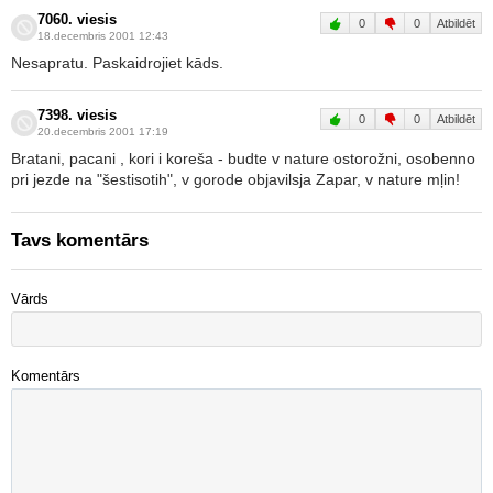
7060. viesis
0
0
Atbildēt
18.decembris 2001 12:43
Nesapratu. Paskaidrojiet kāds.
7398. viesis
0
0
Atbildēt
20.decembris 2001 17:19
Bratani, pacani , kori i koreša - budte v nature ostorožni, osobenno
pri jezde na "šestisotih", v gorode objavilsja Zapar, v nature mļin!
Tavs komentārs
Vārds
Komentārs