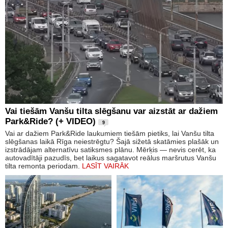
Vai tiešām Vanšu tilta slēgšanu var aizstāt ar dažiem
Park&Ride? (+ VIDEO)
9
Vai ar dažiem Park&Ride laukumiem tiešām pietiks, lai Vanšu tilta
slēgšanas laikā Rīga neiestrēgtu? Šajā sižetā skatāmies plašāk un
izstrādājam alternatīvu satiksmes plānu. Mērķis — nevis cerēt, ka
autovadītāji pazudīs, bet laikus sagatavot reālus maršrutus Vanšu
tilta remonta periodam.
LASĪT VAIRĀK