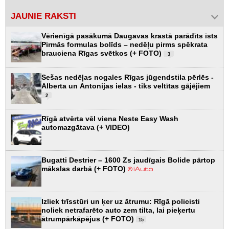
JAUNIE RAKSTI
Vērienīgā pasākumā Daugavas krastā parādīts īsts
Pirmās formulas bolīds – nedēļu pirms spēkrata
brauciena Rīgas svētkos (+ FOTO)
3
Sešas nedēļas nogales Rīgas jūgendstila pērlēs -
Alberta un Antonijas ielas - tiks veltītas gājējiem
2
Rīgā atvērta vēl viena Neste Easy Wash
automazgātava (+ VIDEO)
Bugatti Destrier – 1600 Zs jaudīgais Bolide pārtop
mākslas darbā (+ FOTO)
Izliek trīsstūri un ķer uz ātrumu: Rīgā policisti
noliek netrafarēto auto zem tilta, lai pieķertu
ātrumpārkāpējus (+ FOTO)
15