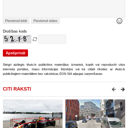
Pievienot bildi
Pievienot video
Drošības kods
Stingri aizliegts iAuto.lv publicētos materiālus izmantot, kopēt vai reproducēt citos
interneta portālos, masu informācijas līdzekļos vai kā citādi rīkoties ar iAuto.lv
publicētajiem materiāliem bez rakstiskas EON SIA atļaujas saņemšanas.
CITI RAKSTI