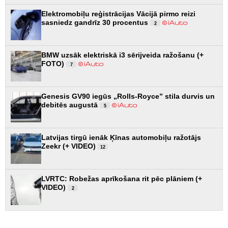
Elektromobiļu reģistrācijas Vācijā pirmo reizi
sasniedz gandrīz 30 procentus
2
BMW uzsāk elektriskā i3 sērijveida ražošanu (+
FOTO)
7
Genesis GV90 iegūs „Rolls-Royce” stila durvis un
debitēs augustā
5
Latvijas tirgū ienāk Ķīnas automobiļu ražotājs
Zeekr (+ VIDEO)
12
LVRTC: Robežas aprīkošana rit pēc plāniem (+
VIDEO)
2