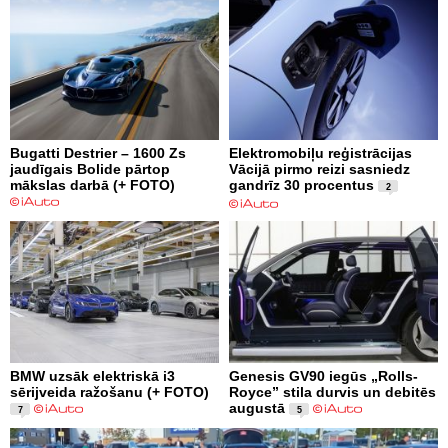
Bugatti Destrier – 1600 Zs
Elektromobiļu reģistrācijas
jaudīgais Bolide pārtop
Vācijā pirmo reizi sasniedz
mākslas darbā (+ FOTO)
gandrīz 30 procentus
2
BMW uzsāk elektriskā i3
Genesis GV90 iegūs „Rolls-
sērijveida ražošanu (+ FOTO)
Royce” stila durvis un debitēs
augustā
7
5