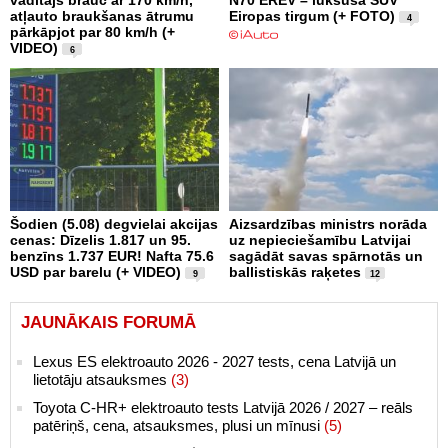
vadītājs brauc ar 170 km/h,
N70 EREV – luksusa SUV
atļauto braukšanas ātrumu
Eiropas tirgum (+ FOTO)
4
pārkāpjot par 80 km/h (+
VIDEO)
6
Šodien (5.08) degvielai akcijas
Aizsardzības ministrs norāda
cenas: Dīzelis 1.817 un 95.
uz nepieciešamību Latvijai
benzīns 1.737 EUR! Nafta 75.6
sagādāt savas spārnotās un
USD par barelu (+ VIDEO)
ballistiskās raķetes
9
12
JAUNĀKAIS FORUMĀ
Lexus ES elektroauto 2026 - 2027 tests, cena Latvijā un
lietotāju atsauksmes
(3)
Toyota C-HR+ elektroauto tests Latvijā 2026 / 2027 – reāls
patēriņš, cena, atsauksmes, plusi un mīnusi
(5)