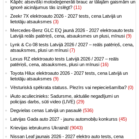
Kāpēc atsevišķi motodeģenerāti brauc ar tālajām gaismām un
ignorē aicinājumus tās izslēgt?
(11)
Zeekr 7X elektroauto 2026 - 2027 tests, cena Latvijā un
lietotāju atsauksmes
(3)
Mercedes-Benz GLC EQ jaunā 2026 - 2027 elektroauto tests
Latvijā reāls patēriņš, cena, atsauksmes un plusi, mīnusi
(9)
Lynk & Co 08 tests Latvijā 2026 / 2027 – reāls patēriņš, cena,
atsauksmes, plusi un mīnusi
(7)
Lexus RZ elektroauto tests Latvijā 2026 / 2027 – reāls
patēriņš, cena, atsauksmes, plusi un mīnusi
(16)
Toyota Hilux elektroauto 2026 - 2027 tests, cena Latvijā un
lietotāju atsauksmes
(9)
Vēsturiskā spēkrata statuss. Plezīrs vai nepieciešamība?
(0)
iAuto aculiecinieks: Sadursme, aktuālie negadījumi un
policijas darbs, sūti video (LIVE)
(29)
Degvielas cenas Latvijā un pasaulē
(536)
Latvijas Gada auto 2027 - jaunu automobiļu konkurss
(45)
Krievijas iebrukums Ukrainā!
(9043)
Nissan Leaf jaunais 2026 - 2027 elektro auto tests, cena