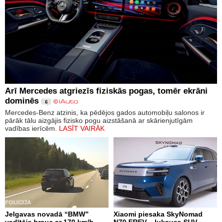
Arī Mercedes atgriezīs fiziskās pogas, tomēr ekrāni
dominēs
6
Mercedes-Benz atzinis, ka pēdējos gados automobiļu salonos ir
pārāk tālu aizgājis fizisko pogu aizstāšanā ar skārienjutīgām
vadības ierīcēm.
LASĪT VAIRĀK
Jelgavas novadā “BMW”
Xiaomi piesaka SkyNomad