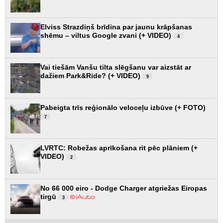
Elviss Strazdiņš brīdina par jaunu krāpšanas
shēmu – viltus Google zvani (+ VIDEO)
4
Vai tiešām Vanšu tilta slēgšanu var aizstāt ar
dažiem Park&Ride? (+ VIDEO)
9
Pabeigta trīs reģionālo veloceļu izbūve (+ FOTO)
7
LVRTC: Robežas aprīkošana rit pēc plāniem (+
VIDEO)
2
No 66 000 eiro - Dodge Charger atgriežas Eiropas
tirgū
3