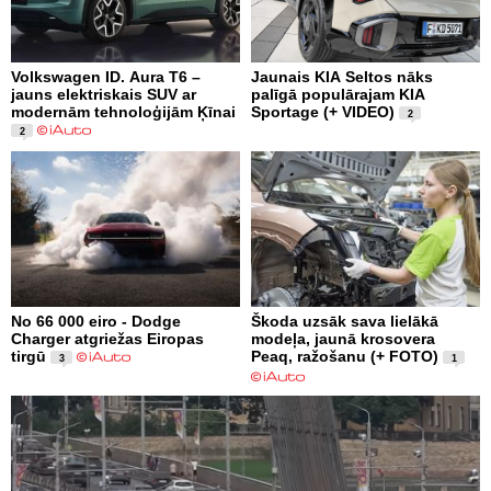
Volkswagen ID. Aura T6 –
Jaunais KIA Seltos nāks
jauns elektriskais SUV ar
palīgā populārajam KIA
modernām tehnoloģijām Ķīnai
Sportage (+ VIDEO)
2
2
No 66 000 eiro - Dodge
Škoda uzsāk sava lielākā
Charger atgriežas Eiropas
modeļa, jaunā krosovera
tirgū
Peaq, ražošanu (+ FOTO)
3
1