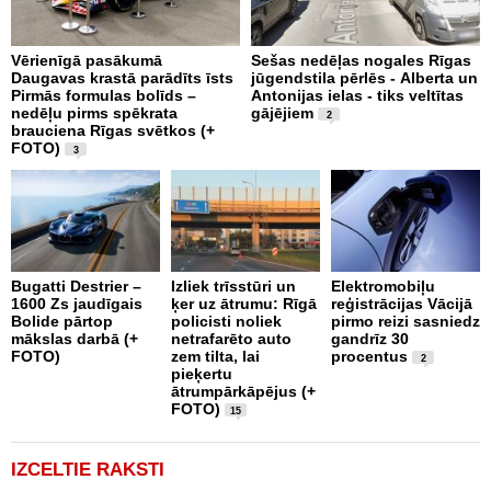
Vērienīgā pasākumā
Sešas nedēļas nogales Rīgas
B
Daugavas krastā parādīts īsts
jūgendstila pērlēs - Alberta un
s
Pirmās formulas bolīds –
Antonijas ielas - tiks veltītas
nedēļu pirms spēkrata
gājējiem
2
brauciena Rīgas svētkos (+
FOTO)
3
L
Ķ
r
Bugatti Destrier –
Izliek trīsstūri un
Elektromobiļu
V
1600 Zs jaudīgais
ķer uz ātrumu: Rīgā
reģistrācijas Vācijā
Bolide pārtop
policisti noliek
pirmo reizi sasniedz
mākslas darbā (+
netrafarēto auto
gandrīz 30
FOTO)
zem tilta, lai
procentus
2
pieķertu
ātrumpārkāpējus (+
FOTO)
15
IZCELTIE RAKSTI