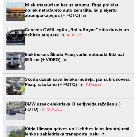
Izliek trīsstūri un ķer uz ātrumu: Rīgā policisti
noliek netrafarēto auto zem tilta, lai pieķertu
ātrumpārkāpējus (+ FOTO)
15
Genesis GV90 iegūs „Rolls-Royce” stila durvis un
debitēs augustā
5
Elektriskais Škoda Peaq varēs nobraukt līdz pat
650 km (+ VIDEO)
8
Škoda uzsāk sava lielākā modeļa, jaunā krosovera
Peaq, ražošanu (+ FOTO)
1
BMW uzsāk elektriskā i3 sērijveida ražošanu (+
FOTO)
7
Kārļa Ulmaņa gatves un Lielirbes ielas krustojumā
ierīkos sabiedriskā transporta joslu
7