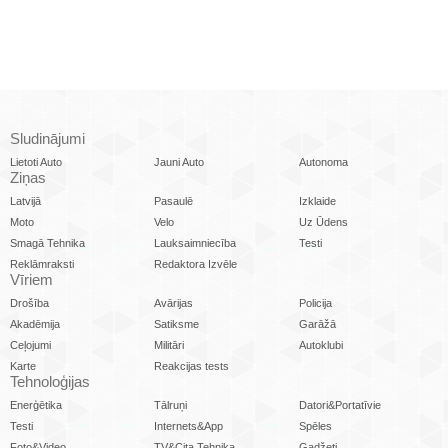
Sludinājumi
Lietoti Auto
Jauni Auto
Autonoma
Ziņas
Latvijā
Pasaulē
Izklaide
Moto
Velo
Uz Ūdens
Smagā Tehnika
Lauksaimniecība
Testi
Reklāmraksti
Redaktora Izvēle
Vīriem
Drošība
Avārijas
Policija
Akadēmija
Satiksme
Garāžā
Ceļojumi
Militāri
Autoklubi
Karte
Reakcijas tests
Tehnoloģijas
Enerģētika
Tālruņi
Datori&Portatīvie
Testi
Internets&App
Spēles
Foto&Video
TV&Cita Tehnika
Gadžeti