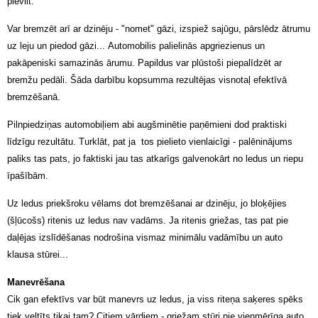
pievilt.
Var bremzēt arī ar dzinēju - "nomet" gāzi, izspiež sajūgu, pārslēdz ātrumu
uz leju un piedod gāzi... Automobilis palielinās apgriezienus un
pakāpeniski samazinās ārumu. Papildus var plūstoši piepalīdzēt ar
bremžu pedāli. Šāda darbību kopsumma rezultējas visnotaļ efektīvā
bremzēšanā.
Pilnpiedziņas automobiļiem abi augšminētie paņēmieni dod praktiski
līdzīgu rezultātu. Turklāt, pat ja tos pielieto vienlaicīgi - palēninājums
paliks tas pats, jo faktiski jau tas atkarīgs galvenokārt no ledus un riepu
īpašībām.
Uz ledus priekšroku vēlams dot bremzēšanai ar dzinēju, jo bloķējies
(šļūcošs) ritenis uz ledus nav vadāms. Ja ritenis griežas, tas pat pie
daļējas izslīdēšanas nodrošina vismaz minimālu vadāmību un auto
klausa stūrei...
Manevrēšana
Cik gan efektīvs var būt manevrs uz ledus, ja viss riteņa saķeres spēks
tiek veltīts tikai tam? Citiem vārdiem - griežam stūri pie vienmērīga auto