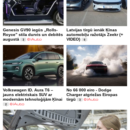
Genesis GV90 iegūs „Rolls-
Latvijas tirgū ienāk Ķīnas
Royce” stila durvis un debitēs
automobiļu ražotājs Zeekr (+
augustā
VIDEO)
3
6
Volkswagen ID. Aura T6 –
No 66 000 eiro - Dodge
jauns elektriskais SUV ar
Charger atgriežas Eiropas
modernām tehnoloģijām Ķīnai
tirgū
3
2