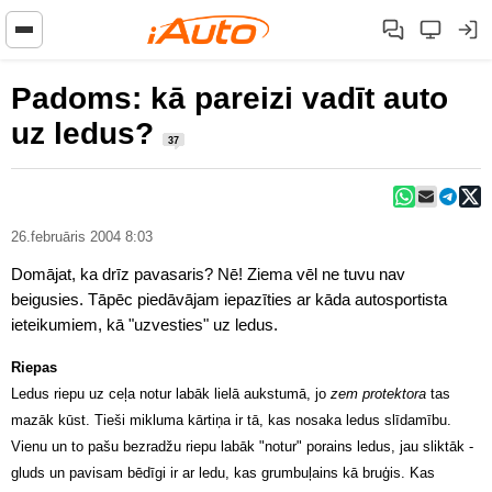
Padoms: kā pareizi vadīt auto
uz ledus?
37
26.februāris 2004 8:03
Domājat, ka drīz pavasaris? Nē! Ziema vēl ne tuvu nav
beigusies. Tāpēc piedāvājam iepazīties ar kāda autosportista
ieteikumiem, kā "uzvesties" uz ledus.
Riepas
Ledus riepu uz ceļa notur labāk lielā aukstumā, jo
zem protektora
tas
mazāk kūst. Tieši mikluma kārtiņa ir tā, kas nosaka ledus slīdamību.
Vienu un to pašu bezradžu riepu labāk "notur" porains ledus, jau sliktāk -
gluds un pavisam bēdīgi ir ar ledu, kas grumbuļains kā bruģis. Kas