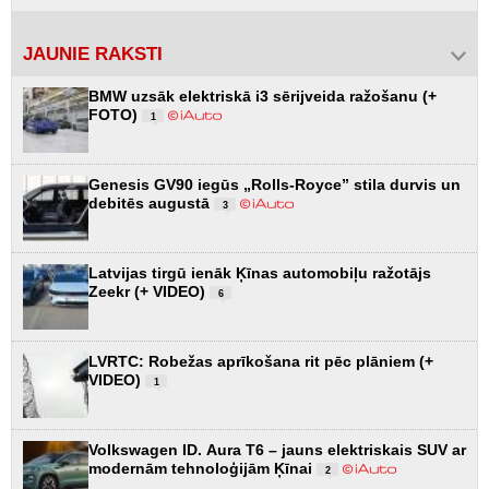
JAUNIE RAKSTI
BMW uzsāk elektriskā i3 sērijveida ražošanu (+
FOTO)
1
Genesis GV90 iegūs „Rolls-Royce” stila durvis un
debitēs augustā
3
Latvijas tirgū ienāk Ķīnas automobiļu ražotājs
Zeekr (+ VIDEO)
6
LVRTC: Robežas aprīkošana rit pēc plāniem (+
VIDEO)
1
Volkswagen ID. Aura T6 – jauns elektriskais SUV ar
modernām tehnoloģijām Ķīnai
2