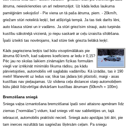
ātruma, neieskrienoties un arī nebremzējot. Uz kāda ledus laukuma
pamēģinām sekojošo! - Pie viena un tā paša ātruma, piem. - 20km/h,
griežam stūri noteiktā leņķī, bet atšķirīgā tempā. Ja tas tiek darīts lēni,
auto klausa stūrei un ir vadāms. Ja stūri griezīsim strauji, auto turpinās
kustību sākotnējā virzienā, jo riepu saskarē ar ceļu izraisīta slīdēšana.
Īpaši izteikti tas novērojams, kad stūre tiek griezta lielākā leņķī.
Kāds pagrieziena leņķis tad būtu visoptimālākais pie
ātruma 60 km/h, kad saķeres koeficiens ar ledu ir 0,15?
Pēc jau no skolas laikiem zināmajām fizikas formulām
viegli var izrēķināt minimālo līkuma rādisu, pa kādu
pārvietojoties, automobilis vēl saglabās vadāmību. Kā izrādās, tas ir 190
metri! Manevrēt uz ledus var, tikai tas jādara ļoti plūstoši, maigi - asas
kustības nav pieļaujamas. Uz slidena ceļa distancei starp automobiļiem
būtu jābūt līdzvērtīgai divkāršam kustības ātrumam (50km/h = 100m).
Bremzēšana sniegā
Sniega vaļņa izmantošana bremzēšanai īpaši sevi attaisno apmēram līdz
ziemas ("normālas") vidum, kad sniegs vēl nav sablietējies un, tajā
iebraucot, automobilis praktiski necieš. Sniegā auto apstājas ļoti ātri, pie
tam inerces rezultātā tas sagriežas šķērsām ceļam. Pa sniegu