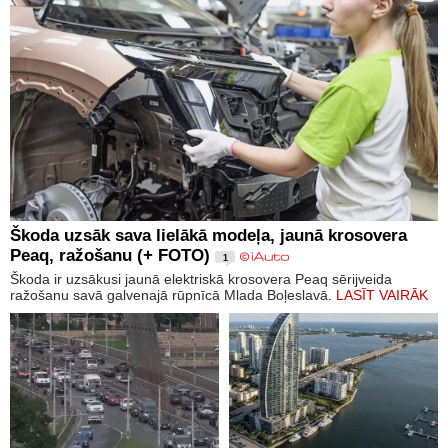
Škoda uzsāk sava lielākā modeļa, jaunā krosovera
Peaq, ražošanu (+ FOTO)
1
Škoda ir uzsākusi jaunā elektriskā krosovera Peaq sērijveida
ražošanu savā galvenajā rūpnīcā Mlada Boļeslavā.
LASĪT VAIRĀK