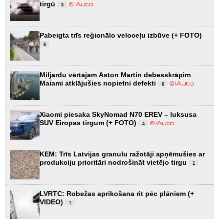
tirgū
3
Pabeigta trīs reģionālo veloceļu izbūve (+ FOTO)
6
Miljardu vērtajam Aston Martin debesskrāpim
Maiami atklājušies nopietni defekti
6
Xiaomi piesaka SkyNomad N70 EREV – luksusa
SUV Eiropas tirgum (+ FOTO)
4
KEM: Trīs Latvijas granulu ražotāji apņēmušies ar
produkciju prioritāri nodrošināt vietējo tirgu
1
LVRTC: Robežas aprīkošana rit pēc plāniem (+
VIDEO)
1