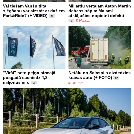
Vai tiešām Vanšu tilta
Miljardu vērtajam Aston Martin
slēgšanu var aizstāt ar dažiem
debesskrāpim Maiami
Park&Ride? (+ VIDEO)
atklājušies nopietni defekti
9
6
“Virši” neto peļņa pirmajā
Netālu no Salaspils aizdedzies
pusgadā sasniedz 4,2
kravas auto (+ FOTO)
12
miljonus eiro
3