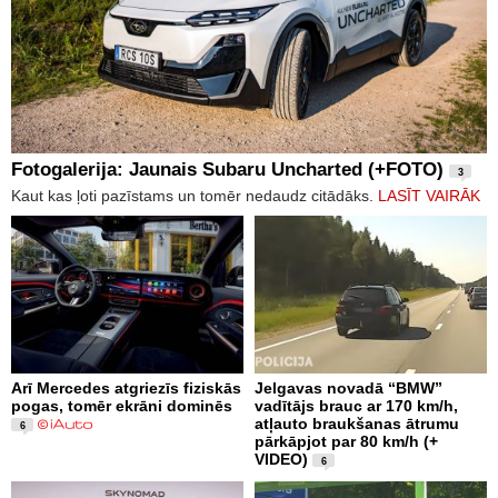
Fotogalerija: Jaunais Subaru Uncharted (+FOTO)
3
Kaut kas ļoti pazīstams un tomēr nedaudz citādāks.
LASĪT VAIRĀK
Arī Mercedes atgriezīs fiziskās
Jelgavas novadā “BMW”
pogas, tomēr ekrāni dominēs
vadītājs brauc ar 170 km/h,
atļauto braukšanas ātrumu
6
pārkāpjot par 80 km/h (+
VIDEO)
6