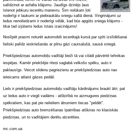
salīdzinot ar asfalta klājumu. Jaudīgs dzinējs ļaus
īstenot jebkuru iecerētu manevru. Šim nolūkam ļoti
noderīgi ir laukumi ar piebraukātu sniegu saltā dienā. Vingrinājumi uz
ledus nenoliedzami ir noderīgi vēlāk, kad būs apgūts sniega klājums -
tikai tad izjūtams ledus īstais izaicinājums!
Noslīpēt prasmi noturēt automobili iecerētajā kursā par spīti izslīdēšanai
lieliski palīdz ieskriešanās ar pilnu gāzi caursalušā, sausā sniegā.
Priekšpiedziņas automobiļu vadītāji bieži tā vai citādi pārvērtē tehnikas
iespējas. Kamēr priekšējie riteņi saglabā velkošo spēku, auto ir
paklausīgs. Veicot slidenu pagriezienu ar priekšpiedziņas auto nav
ieteicams atlaist gāzes pedāli.
Liels ir priekšpiedziņas automobiļu vadītāju kārdinājums braukt ātri; pat
uz ledus auto ir viegli vadāms - atšķirībā no aizmugures piedziņas
spēkratiem, kas pat pie nelieliem ātrumiem tiecas "peldēt".
Priekšpiedziņas auto bremzēšanas īpatnības atšķiras no klasiskās
piedziņas, un to vadītājiem derētu atcerēties.
mc.com.ua