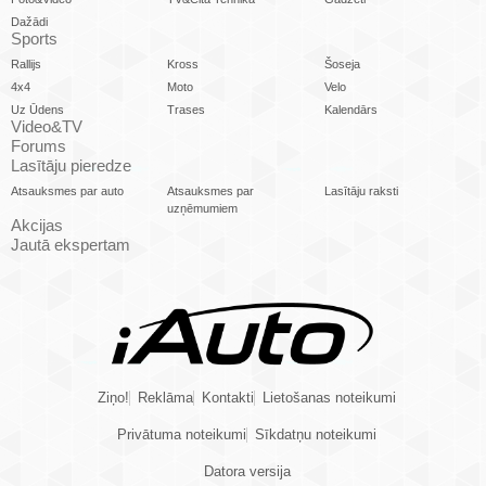
Dažādi
Sports
Rallijs
Kross
Šoseja
4x4
Moto
Velo
Uz Ūdens
Trases
Kalendārs
Video&TV
Forums
Lasītāju pieredze
Atsauksmes par auto
Atsauksmes par
Lasītāju raksti
uzņēmumiem
Akcijas
Jautā ekspertam
Ziņo!
Reklāma
Kontakti
Lietošanas noteikumi
Privātuma noteikumi
Sīkdatņu noteikumi
Datora versija