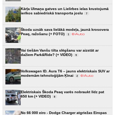
Kārļa Ulmaņa gatves un Lielirbes ielas krustojumā
ierīkos sabiedriskā transporta joslu
7
Škoda uzsāk sava lielākā modeļa, jaunā krosovera
Peaq, ražošanu (+ FOTO)
1
Vai tiešām Vanšu tilta slēgšanu var aizstāt ar
dažiem Park&Ride? (+ VIDEO)
9
Volkswagen ID. Aura T6 – jauns elektriskais SUV ar
modernām tehnoloģijām Ķīnai
2
Elektriskais Škoda Peaq varēs nobraukt līdz pat
650 km (+ VIDEO)
8
No 66 000 eiro - Dodge Charger atgriežas Eiropas