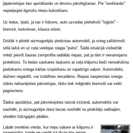
jāpārvietojas bez apstāšanās un ātrumu pārslēgšanas. Pie "iesēšanās"
nepieļaujiet ilgstošu riteņu buksēšanu.
Uz ledus, īpaši, ja tas ir līdzens, auto uzvedas pietiekoši "loģiski" -
bremzē, ieskrienas, klausa stūrei.
Grūtāk ir pilotēt aizmugurējās piedziņas automobili, ja snieg salīdzinoši
siltā laikā un uz ceļa veidojas slapja "putra". Šādā situācijā visbiežāk
mēdz pievilt šauras zemprofila radiālās riepas, pat ja tām ir nevainojams
protektors. To lielais saskares laukums ar ceļa klājumu bieži nenodrošina
pietiekamu sniega kārtas izspiešanu un vajadzīgo saķeri. Automobilis,
dažiem negaidīti, var izrādīties nevadāms. Riepas saspiestais sniega
slānis nekavējoties pārvietojas, tikko tiek mēģināts bremzēt vai veikt
pagriezienu.
Šādos apstākļos, pat pārvietojoties taisnā virzienā, automobilis var
saslīdēt, jo aizmugurējie riteņi tiecas noslīdēt no priekšējo radītajām,
sliedēm līdzīgajām pēdām.
Labāk trenēties vietās, kur riepu saķere ar klājumu ir
pazemināta, tomēr ne vairāk kā divas-trīs reizes,