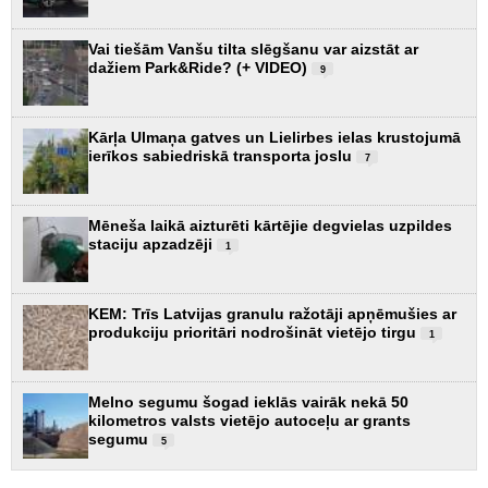
Vai tiešām Vanšu tilta slēgšanu var aizstāt ar
dažiem Park&Ride? (+ VIDEO)
9
Kārļa Ulmaņa gatves un Lielirbes ielas krustojumā
ierīkos sabiedriskā transporta joslu
7
Mēneša laikā aizturēti kārtējie degvielas uzpildes
staciju apzadzēji
1
KEM: Trīs Latvijas granulu ražotāji apņēmušies ar
produkciju prioritāri nodrošināt vietējo tirgu
1
Melno segumu šogad ieklās vairāk nekā 50
kilometros valsts vietējo autoceļu ar grants
segumu
5