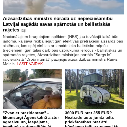
Aizsardzības ministrs norāda uz nepieciešamību
Latvijai sagādāt savas spārnotās un ballistiskās
raķetes
11
Nacionālajiem bruņotajiem spēkiem (NBS) jau tuvākajā laikā būs
jādomā, kā savā rīcībā iegūt gan efektīvas pretraķešu aizsardzības
sistēmas, kas spēj cīnīties ar ienaidnieka ballistisko raķešu
triecieniem, gan tālās darbības uzbrukuma ieročus - ballistiskās un
spārnotās raķetes, Aizsardzības ministrijas portāla "Sargs.lv"
raidierakstā "Droši ir zināt" paziņojis aizsardzības ministrs Raivis
Melnis.
LASĪT VAIRĀK
"Zvaniet prezidentam" -
3600 EUR pret 255 EUR?
likumsargi Āgenskalnā aiztur
Neatradu auto jumta telts
agresīvu un, iespējams,
priekšrocības pret ātri
iereibušu autovadītāju (+
būvējamo telti uz zemes! (+