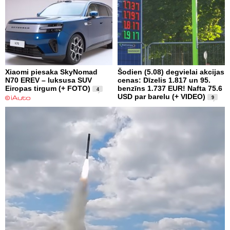
Xiaomi piesaka SkyNomad
Šodien (5.08) degvielai akcijas
N70 EREV – luksusa SUV
cenas: Dīzelis 1.817 un 95.
Eiropas tirgum (+ FOTO)
benzīns 1.737 EUR! Nafta 75.6
4
USD par barelu (+ VIDEO)
9