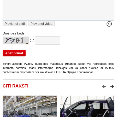
Pievienot bildi
Pievienot video
Drošības kods
Stingri aizliegts iAuto.lv publicētos materiālus izmantot, kopēt vai reproducēt citos
interneta portālos, masu informācijas līdzekļos vai kā citādi rīkoties ar iAuto.lv
publicētajiem materiāliem bez rakstiskas EON SIA atļaujas saņemšanas.
CITI RAKSTI