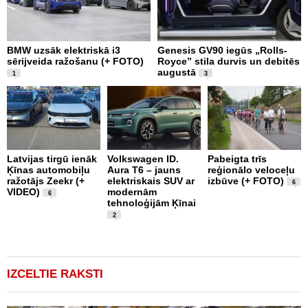
BMW uzsāk elektriskā i3
Genesis GV90 iegūs „Rolls-
N
sērijveida ražošanu (+ FOTO)
Royce” stila durvis un debitēs
C
augustā
t
1
3
Latvijas tirgū ienāk
Volkswagen ID.
Pabeigta trīs
F
Ķīnas automobiļu
Aura T6 – jauns
reģionālo veloceļu
J
ražotājs Zeekr (+
elektriskais SUV ar
izbūve (+ FOTO)
U
6
VIDEO)
modernām
6
tehnoloģijām Ķīnai
2
IZCELTIE RAKSTI