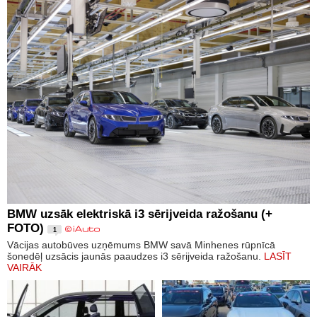
BMW uzsāk elektriskā i3 sērijveida ražošanu (+
FOTO)
1
Vācijas autobūves uzņēmums BMW savā Minhenes rūpnīcā
šonedēļ uzsācis jaunās paaudzes i3 sērijveida ražošanu.
LASĪT
VAIRĀK