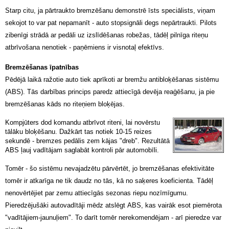
Starp citu, ja pārtraukto bremzēšanu demonstrē īsts speciālists, viņam
sekojot to var pat nepamanīt - auto stopsignāli degs nepārtraukti. Pilots
zibenīgi strādā ar pedāli uz izslīdēšanas robežas, tādēļ pilnīga riteņu
atbrīvošana nenotiek - paņēmiens ir visnotaļ efektīvs.
Bremzēšanas īpatnības
Pēdējā laikā ražotie auto tiek aprīkoti ar bremžu antibloķēšanas sistēmu
(ABS). Tās darbības princips paredz attiecīgā devēja reaģēšanu, ja pie
bremzēšanas kāds no riteņiem bloķējas.
Kompjūters dod komandu atbrīvot riteni, lai novērstu
tālāku bloķēšanu. Dažkārt tas notiek 10-15 reizes
sekundē - bremzes pedālis zem kājas "dreb". Rezultātā
ABS ļauj vadītājam saglabāt kontroli pār automobīli.
Tomēr - šo sistēmu nevajadzētu pārvērtēt, jo bremzēšanas efektivitāte
tomēr ir atkarīga ne tik daudz no tās, kā no saķeres koeficienta. Tādēļ
nenovērtējiet par zemu attiecīgās sezonas riepu nozīmīgumu.
Pieredzējušāki autovadītāji mēdz atslēgt ABS, kas vairāk esot piemērota
"vadītājiem-jaunuļiem". To darīt tomēr nerekomendējam - arī pieredze var