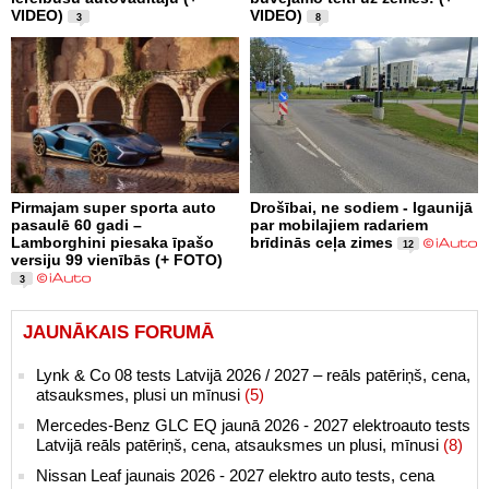
VIDEO)
VIDEO)
3
8
Pirmajam super sporta auto
Drošībai, ne sodiem - Igaunijā
pasaulē 60 gadi –
par mobilajiem radariem
Lamborghini piesaka īpašo
brīdinās ceļa zimes
12
versiju 99 vienībās (+ FOTO)
3
JAUNĀKAIS FORUMĀ
Lynk & Co 08 tests Latvijā 2026 / 2027 – reāls patēriņš, cena,
atsauksmes, plusi un mīnusi
(5)
Mercedes-Benz GLC EQ jaunā 2026 - 2027 elektroauto tests
Latvijā reāls patēriņš, cena, atsauksmes un plusi, mīnusi
(8)
Nissan Leaf jaunais 2026 - 2027 elektro auto tests, cena