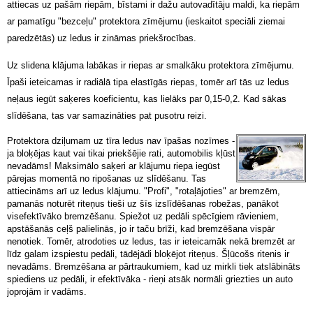
attiecas uz pašām riepām, bīstami ir dažu autovadītāju maldi, ka riepām
ar pamatīgu "bezceļu" protektora zīmējumu (ieskaitot speciāli ziemai
paredzētās) uz ledus ir zināmas priekšrocības.
Uz slidena klājuma labākas ir riepas ar smalkāku protektora zīmējumu.
Īpaši ieteicamas ir radiālā tipa elastīgās riepas, tomēr arī tās uz ledus
neļaus iegūt saķeres koeficientu, kas lielāks par 0,15-0,2. Kad sākas
slīdēšana, tas var samazināties pat pusotru reizi.
Protektora dziļumam uz tīra ledus nav īpašas nozīmes -
ja bloķējas kaut vai tikai priekšējie rati, automobilis kļūst
nevadāms! Maksimālo saķeri ar klājumu riepa iegūst
pārejas momentā no ripošanas uz slīdēšanu. Tas
attiecināms arī uz ledus klājumu. "Profi", "rotaļājoties" ar bremzēm,
pamanās noturēt riteņus tieši uz šīs izslīdēšanas robežas, panākot
visefektīvāko bremzēšanu. Spiežot uz pedāli spēcīgiem rāvieniem,
apstāšanās ceļš palielinās, jo ir taču brīži, kad bremzēšana vispār
nenotiek. Tomēr, atrodoties uz ledus, tas ir ieteicamāk nekā bremzēt ar
līdz galam izspiestu pedāli, tādējādi bloķējot riteņus. Šļūcošs ritenis ir
nevadāms. Bremzēšana ar pārtraukumiem, kad uz mirkli tiek atslābināts
spiediens uz pedāli, ir efektīvāka - rieņi atsāk normāli griezties un auto
joprojām ir vadāms.