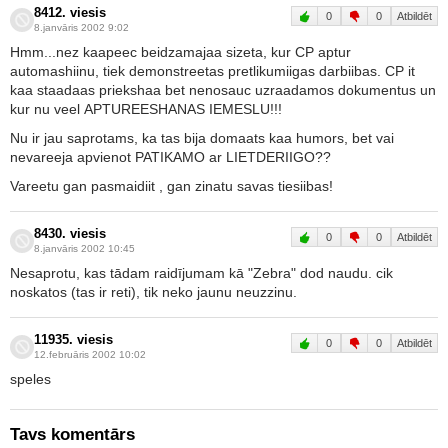
8412. viesis
0
0
Atbildēt
8.janvāris 2002 9:02
Hmm...nez kaapeec beidzamajaa sizeta, kur CP aptur
automashiinu, tiek demonstreetas pretlikumiigas darbiibas. CP it
kaa staadaas priekshaa bet nenosauc uzraadamos dokumentus un
kur nu veel APTUREESHANAS IEMESLU!!!
Nu ir jau saprotams, ka tas bija domaats kaa humors, bet vai
nevareeja apvienot PATIKAMO ar LIETDERIIGO??
Vareetu gan pasmaidiit , gan zinatu savas tiesiibas!
8430. viesis
0
0
Atbildēt
8.janvāris 2002 10:45
Nesaprotu, kas tādam raidījumam kā "Zebra" dod naudu. cik
noskatos (tas ir reti), tik neko jaunu neuzzinu.
11935. viesis
0
0
Atbildēt
12.februāris 2002 10:02
speles
Tavs komentārs