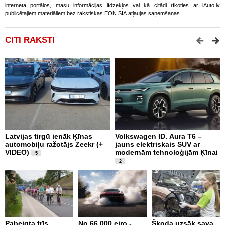
interneta portālos, masu informācijas līdzekļos vai kā citādi rīkoties ar iAuto.lv
publicētajiem materiāliem bez rakstiskas EON SIA atļaujas saņemšanas.
CITI RAKSTI
Latvijas tirgū ienāk Ķīnas
Volkswagen ID. Aura T6 –
F
automobiļu ražotājs Zeekr (+
jauns elektriskais SUV ar
U
VIDEO)
modernām tehnoloģijām Ķīnai
5
2
Pabeigta trīs
No 66 000 eiro -
Škoda uzsāk sava
A