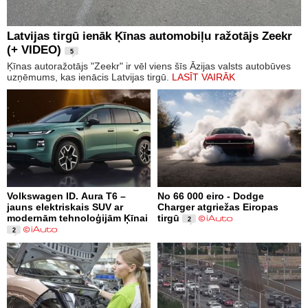
Latvijas tirgū ienāk Ķīnas automobiļu ražotājs Zeekr
(+ VIDEO)
5
Ķīnas autoražotājs "Zeekr" ir vēl viens šīs Āzijas valsts autobūves
uzņēmums, kas ienācis Latvijas tirgū.
LASĪT VAIRĀK
Volkswagen ID. Aura T6 –
No 66 000 eiro - Dodge
jauns elektriskais SUV ar
Charger atgriežas Eiropas
modernām tehnoloģijām Ķīnai
tirgū
2
2