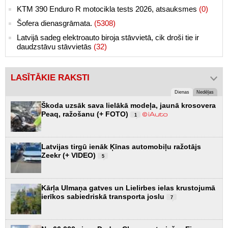
KTM 390 Enduro R motocikla tests 2026, atsauksmes
(0)
Šofera dienasgrāmata.
(5308)
Latvijā sadeg elektroauto biroja stāvvietā, cik droši tie ir
daudzstāvu stāvvietās
(32)
LASĪTĀKIE RAKSTI
Dienas
Nedēļas
Škoda uzsāk sava lielākā modeļa, jaunā krosovera
Peaq, ražošanu (+ FOTO)
1
Latvijas tirgū ienāk Ķīnas automobiļu ražotājs
Zeekr (+ VIDEO)
5
Kārļa Ulmaņa gatves un Lielirbes ielas krustojumā
ierīkos sabiedriskā transporta joslu
7