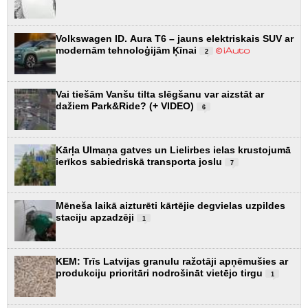
Volkswagen ID. Aura T6 – jauns elektriskais SUV ar
modernām tehnoloģijām Ķīnai
2
Vai tiešām Vanšu tilta slēgšanu var aizstāt ar
dažiem Park&Ride? (+ VIDEO)
6
Kārļa Ulmaņa gatves un Lielirbes ielas krustojumā
ierīkos sabiedriskā transporta joslu
7
Mēneša laikā aizturēti kārtējie degvielas uzpildes
staciju apzadzēji
1
KEM: Trīs Latvijas granulu ražotāji apņēmušies ar
produkciju prioritāri nodrošināt vietējo tirgu
1