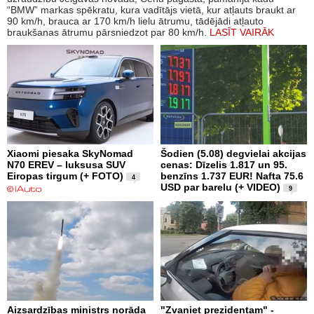
“BMW” markas spēkratu, kura vadītājs vietā, kur atļauts braukt ar
90 km/h, brauca ar 170 km/h lielu ātrumu, tādējādi atļauto
braukšanas ātrumu pārsniedzot par 80 km/h.
LASĪT VAIRĀK
Xiaomi piesaka SkyNomad
Šodien (5.08) degvielai akcijas
N70 EREV – luksusa SUV
cenas: Dīzelis 1.817 un 95.
Eiropas tirgum (+ FOTO)
benzīns 1.737 EUR! Nafta 75.6
4
USD par barelu (+ VIDEO)
9
Aizsardzības ministrs norāda
"Zvaniet prezidentam" -