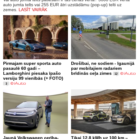
auto jumta telts vai 255 EUR ātri uzstādāmu (pop-up) telti uz
zemes.
LASĪT VAIRĀK
Pirmajam super sporta auto
Drošībai, ne sodiem - Igaunijā
pasaulē 60 gadi –
par mobilajiem radariem
Lamborghini piesaka īpašo
brīdinās ceļa zimes
12
versiju 99 vienībās (+ FOTO)
3
Jaunā Volkswagen cerība-
Tikai 12,8 kWh uz 100 km –