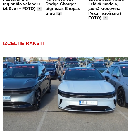
reģionālo veloceļu
Dodge Charger
lielākā modeļa,
a
izbūve (+ FOTO)
atgriežas Eiropas
jaunā krosovera
p
5
tirgū
Peaq, ražošanu (+
d
2
FOTO)
1
IZCELTIE RAKSTI