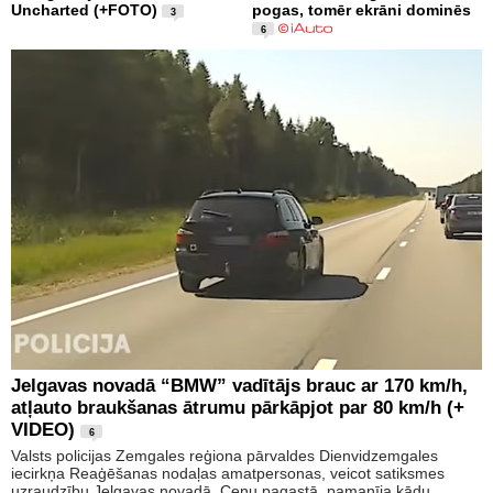
Uncharted (+FOTO)
pogas, tomēr ekrāni dominēs
3
6
Jelgavas novadā “BMW” vadītājs brauc ar 170 km/h,
atļauto braukšanas ātrumu pārkāpjot par 80 km/h (+
VIDEO)
6
Valsts policijas Zemgales reģiona pārvaldes Dienvidzemgales
iecirkņa Reaģēšanas nodaļas amatpersonas, veicot satiksmes
uzraudzību Jelgavas novadā, Cenu pagastā, pamanīja kādu