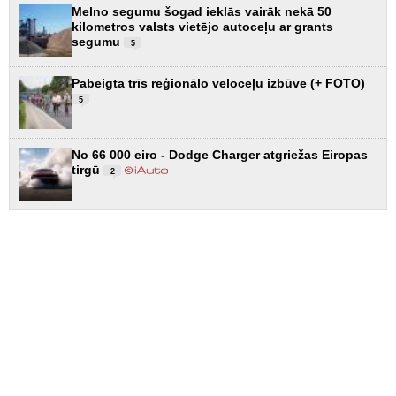
Melno segumu šogad ieklās vairāk nekā 50
kilometros valsts vietējo autoceļu ar grants
segumu
5
Pabeigta trīs reģionālo veloceļu izbūve (+ FOTO)
5
No 66 000 eiro - Dodge Charger atgriežas Eiropas
tirgū
2