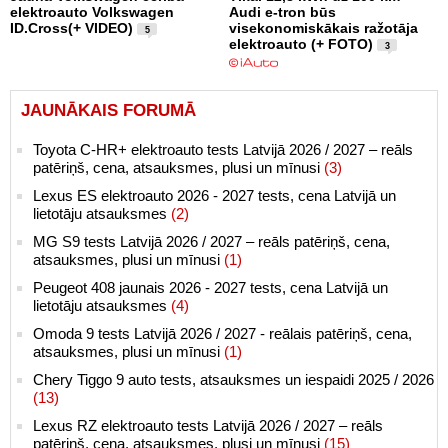
elektroauto Volkswagen
Audi e-tron būs
ID.Cross(+ VIDEO)
visekonomiskākais ražotāja
5
elektroauto (+ FOTO)
3
JAUNĀKAIS FORUMĀ
Toyota C-HR+ elektroauto tests Latvijā 2026 / 2027 – reāls
patēriņš, cena, atsauksmes, plusi un mīnusi
(3)
Lexus ES elektroauto 2026 - 2027 tests, cena Latvijā un
lietotāju atsauksmes
(2)
MG S9 tests Latvijā 2026 / 2027 – reāls patēriņš, cena,
atsauksmes, plusi un mīnusi
(1)
Peugeot 408 jaunais 2026 - 2027 tests, cena Latvijā un
lietotāju atsauksmes
(4)
Omoda 9 tests Latvijā 2026 / 2027 - reālais patēriņš, cena,
atsauksmes, plusi un mīnusi
(1)
Chery Tiggo 9 auto tests, atsauksmes un iespaidi 2025 / 2026
(13)
Lexus RZ elektroauto tests Latvijā 2026 / 2027 – reāls
patēriņš, cena, atsauksmes, plusi un mīnusi
(15)