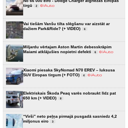
No 66 000 eiro - Dodge Charger atgriežas Eiropas
tirgū
2
Vai tiešām Vanšu tilta slēgšanu var aizstāt ar
dažiem Park&Ride? (+ VIDEO)
6
Miljardu vērtajam Aston Martin debesskrāpim
Maiami atklājušies nopietni defekti
6
Xiaomi piesaka SkyNomad N70 EREV – luksusa
SUV Eiropas tirgum (+ FOTO)
4
Elektriskais Škoda Peaq varēs nobraukt līdz pat
650 km (+ VIDEO)
8
“Virši” neto peļņa pirmajā pusgadā sasniedz 4,2
miljonus eiro
3