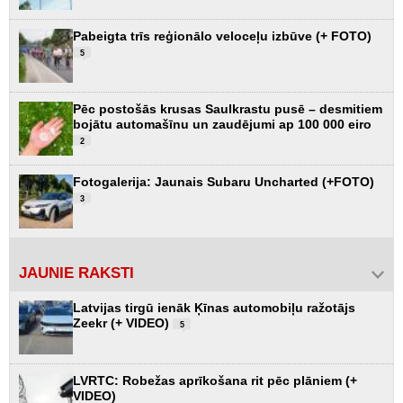
Pabeigta trīs reģionālo veloceļu izbūve (+ FOTO)
5
Pēc postošās krusas Saulkrastu pusē – desmitiem
bojātu automašīnu un zaudējumi ap 100 000 eiro
2
Fotogalerija: Jaunais Subaru Uncharted (+FOTO)
3
JAUNIE RAKSTI
Latvijas tirgū ienāk Ķīnas automobiļu ražotājs
Zeekr (+ VIDEO)
5
LVRTC: Robežas aprīkošana rit pēc plāniem (+
VIDEO)