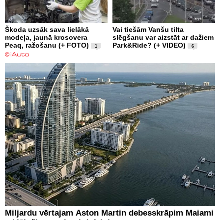
Škoda uzsāk sava lielākā
Vai tiešām Vanšu tilta
modeļa, jaunā krosovera
slēgšanu var aizstāt ar dažiem
Peaq, ražošanu (+ FOTO)
Park&Ride? (+ VIDEO)
1
6
Miljardu vērtajam Aston Martin debesskrāpim Maiami