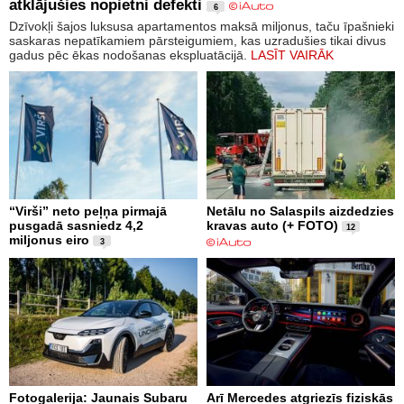
atklājušies nopietni defekti
6
Dzīvokļi šajos luksusa apartamentos maksā miljonus, taču īpašnieki
saskaras nepatīkamiem pārsteigumiem, kas uzradušies tikai divus
gadus pēc ēkas nodošanas ekspluatācijā.
LASĪT VAIRĀK
“Virši” neto peļņa pirmajā
Netālu no Salaspils aizdedzies
pusgadā sasniedz 4,2
kravas auto (+ FOTO)
12
miljonus eiro
3
Fotogalerija: Jaunais Subaru
Arī Mercedes atgriezīs fiziskās