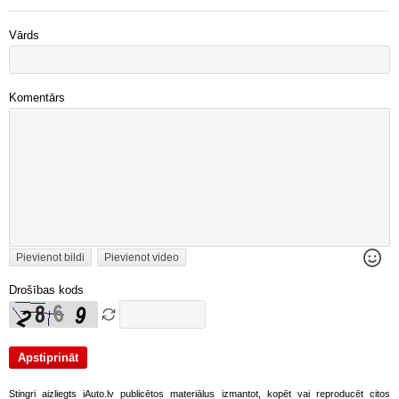
Vārds
Komentārs
Pievienot bildi
Pievienot video
Drošības kods
Stingri aizliegts iAuto.lv publicētos materiālus izmantot, kopēt vai reproducēt citos