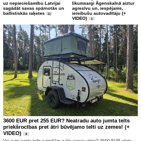
uz nepieciešamību Latvijai
likumsargi Āgenskalnā aiztur
sagādāt savas spārnotās un
agresīvu un, iespējams,
ballistiskās raķetes
iereibušu autovadītāju (+
11
VIDEO)
3
3600 EUR pret 255 EUR? Neatradu auto jumta telts
priekšrocības pret ātri būvējamo telti uz zemes! (+
VIDEO)
8
Vai auto jumta telts patiešām ir tās cenas vērta? 3600 EUR vērta