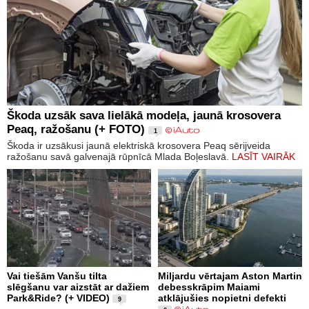
Škoda uzsāk sava lielākā modeļa, jaunā krosovera
Peaq, ražošanu (+ FOTO)
1
Škoda ir uzsākusi jaunā elektriskā krosovera Peaq sērijveida
ražošanu savā galvenajā rūpnīcā Mlada Boļeslavā.
LASĪT VAIRĀK
Vai tiešām Vanšu tilta
Miljardu vērtajam Aston Martin
slēgšanu var aizstāt ar dažiem
debesskrāpim Maiami
Park&Ride? (+ VIDEO)
atklājušies nopietni defekti
9