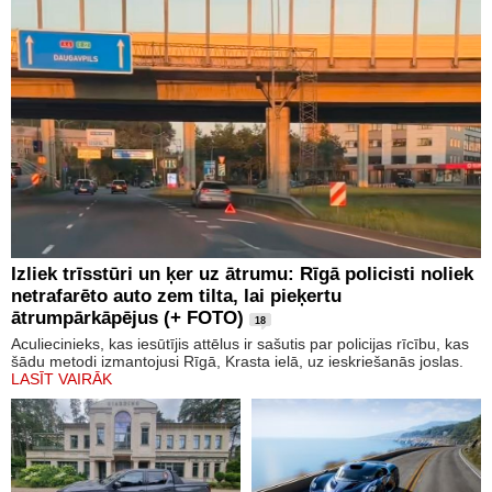
Izliek trīsstūri un ķer uz ātrumu: Rīgā policisti noliek
netrafarēto auto zem tilta, lai pieķertu
ātrumpārkāpējus (+ FOTO)
18
Aculiecinieks, kas iesūtījis attēlus ir sašutis par policijas rīcību, kas
šādu metodi izmantojusi Rīgā, Krasta ielā, uz ieskriešanās joslas.
LASĪT VAIRĀK