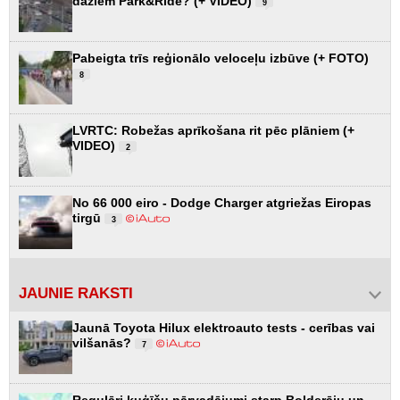
dažiem Park&Ride? (+ VIDEO)
9
Pabeigta trīs reģionālo veloceļu izbūve (+ FOTO)
8
LVRTC: Robežas aprīkošana rit pēc plāniem (+
VIDEO)
2
No 66 000 eiro - Dodge Charger atgriežas Eiropas
tirgū
3
JAUNIE RAKSTI
Jaunā Toyota Hilux elektroauto tests - cerības vai
vilšanās?
7
Regulāri kuģīšu pārvadājumi starp Bolderāju un