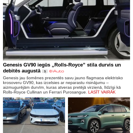
Genesis GV90 iegūs „Rolls-Royce” stila durvis un
debitēs augustā
5
Genesis jau šomēnes prezentēs savu jauno flagmaņa elektrisko
krosoveru GV90, kas izcelsies ar neparastu risinājumu –
aizmugurējām durvīm, kuras atveras pretējā virzienā, līdzīgi kā
Rolls-Royce Cullinan un Ferrari Purosangue.
LASĪT VAIRĀK