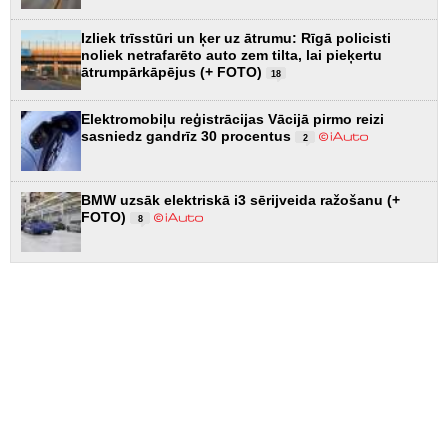
Izliek trīsstūri un ķer uz ātrumu: Rīgā policisti
noliek netrafarēto auto zem tilta, lai pieķertu
ātrumpārkāpējus (+ FOTO)
18
Elektromobiļu reģistrācijas Vācijā pirmo reizi
sasniedz gandrīz 30 procentus
2
BMW uzsāk elektriskā i3 sērijveida ražošanu (+
FOTO)
8