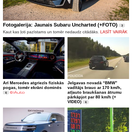
Fotogalerija: Jaunais Subaru Uncharted (+FOTO)
3
Kaut kas ļoti pazīstams un tomēr nedaudz citādāks.
LASĪT VAIRĀK
Arī Mercedes atgriezīs fiziskās
Jelgavas novadā “BMW”
pogas, tomēr ekrāni dominēs
vadītājs brauc ar 170 km/h,
atļauto braukšanas ātrumu
6
pārkāpjot par 80 km/h (+
VIDEO)
6