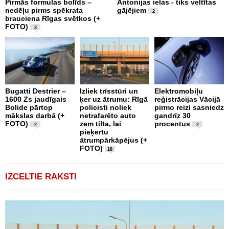
Pirmās formulas bolīds –
Antonijas ielas - tiks veltītas
nedēļu pirms spēkrata
gājējiem
2
brauciena Rīgas svētkos (+
FOTO)
3
L
Ķ
r
Bugatti Destrier –
Izliek trīsstūri un
Elektromobiļu
V
1600 Zs jaudīgais
ķer uz ātrumu: Rīgā
reģistrācijas Vācijā
Bolide pārtop
policisti noliek
pirmo reizi sasniedz
mākslas darbā (+
netrafarēto auto
gandrīz 30
FOTO)
zem tilta, lai
procentus
2
2
pieķertu
ātrumpārkāpējus (+
FOTO)
18
IZCELTIE RAKSTI