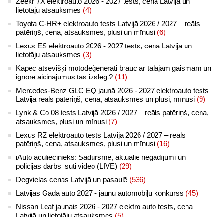
Zeekr 7X elektroauto 2026 - 2027 tests, cena Latvijā un
lietotāju atsauksmes
(4)
Toyota C-HR+ elektroauto tests Latvijā 2026 / 2027 – reāls
patēriņš, cena, atsauksmes, plusi un mīnusi
(6)
Lexus ES elektroauto 2026 - 2027 tests, cena Latvijā un
lietotāju atsauksmes
(3)
Kāpēc atsevišķi motodeģenerāti brauc ar tālajām gaismām un
ignorē aicinājumus tās izslēgt?
(11)
Mercedes-Benz GLC EQ jaunā 2026 - 2027 elektroauto tests
Latvijā reāls patēriņš, cena, atsauksmes un plusi, mīnusi
(9)
Lynk & Co 08 tests Latvijā 2026 / 2027 – reāls patēriņš, cena,
atsauksmes, plusi un mīnusi
(7)
Lexus RZ elektroauto tests Latvijā 2026 / 2027 – reāls
patēriņš, cena, atsauksmes, plusi un mīnusi
(16)
iAuto aculiecinieks: Sadursme, aktuālie negadījumi un
policijas darbs, sūti video (LIVE)
(29)
Degvielas cenas Latvijā un pasaulē
(536)
Latvijas Gada auto 2027 - jaunu automobiļu konkurss
(45)
Nissan Leaf jaunais 2026 - 2027 elektro auto tests, cena
Latvijā un lietotāju atsauksmes
(5)