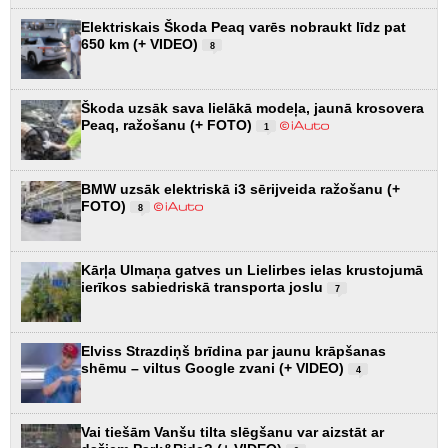
Elektriskais Škoda Peaq varēs nobraukt līdz pat
650 km (+ VIDEO)
8
Škoda uzsāk sava lielākā modeļa, jaunā krosovera
Peaq, ražošanu (+ FOTO)
1
BMW uzsāk elektriskā i3 sērijveida ražošanu (+
FOTO)
8
Kārļa Ulmaņa gatves un Lielirbes ielas krustojumā
ierīkos sabiedriskā transporta joslu
7
Elviss Strazdiņš brīdina par jaunu krāpšanas
shēmu – viltus Google zvani (+ VIDEO)
4
Vai tiešām Vanšu tilta slēgšanu var aizstāt ar