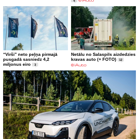
6
“Virši” neto peļņa pirmajā
Netālu no Salaspils aizdedzies
pusgadā sasniedz 4,2
kravas auto (+ FOTO)
12
miljonus eiro
3