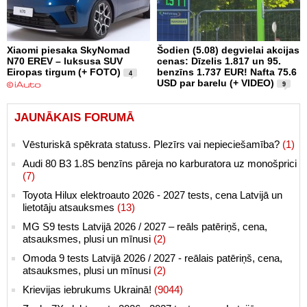
Xiaomi piesaka SkyNomad
Šodien (5.08) degvielai akcijas
N70 EREV – luksusa SUV
cenas: Dīzelis 1.817 un 95.
Eiropas tirgum (+ FOTO)
benzīns 1.737 EUR! Nafta 75.6
4
USD par barelu (+ VIDEO)
9
JAUNĀKAIS FORUMĀ
Vēsturiskā spēkrata statuss. Plezīrs vai nepieciešamība?
(1)
Audi 80 B3 1.8S benzīns pāreja no karburatora uz monošprici
(7)
Toyota Hilux elektroauto 2026 - 2027 tests, cena Latvijā un
lietotāju atsauksmes
(13)
MG S9 tests Latvijā 2026 / 2027 – reāls patēriņš, cena,
atsauksmes, plusi un mīnusi
(2)
Omoda 9 tests Latvijā 2026 / 2027 - reālais patēriņš, cena,
atsauksmes, plusi un mīnusi
(2)
Krievijas iebrukums Ukrainā!
(9044)