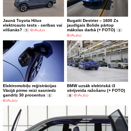
Jaunā Toyota Hilux
Bugatti Destrier – 1600 Zs
elektroauto tests - cerības vai
jaudīgais Bolide pārtop
vilšanās?
mākslas darbā (+ FOTO)
7
2
Elektromobiļu reģistrācijas
BMW uzsāk elektriskā i3
Vācijā pirmo reizi sasniedz
sērijveida ražošanu (+ FOTO)
gandrīz 30 procentus
2
8