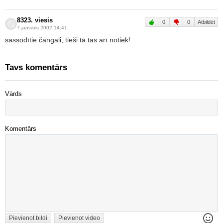
8323. viesis
0
0
Atbildēt
7.janvāris 2002 14:41
sassodītie čangaļi, tieši tā tas arī notiek!
Tavs komentārs
Vārds
Komentārs
Pievienot bildi
Pievienot video