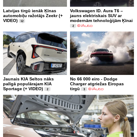
Latvijas tirgū ienāk Ķīnas
Volkswagen ID. Aura T6 –
automobiļu ražotājs Zeekr (+
jauns elektriskais SUV ar
VIDEO)
modernām tehnoloģijām Ķīnai
12
2
Jaunais KIA Seltos nāks
No 66 000 eiro - Dodge
palīgā populārajam KIA
Charger atgriežas Eiropas
Sportage (+ VIDEO)
tirgū
2
3