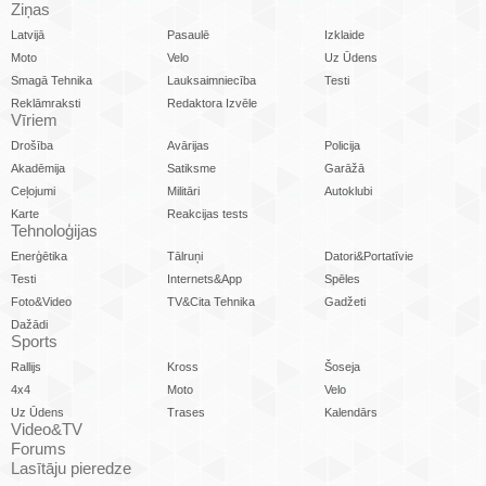
Ziņas
Latvijā
Pasaulē
Izklaide
Moto
Velo
Uz Ūdens
Smagā Tehnika
Lauksaimniecība
Testi
Reklāmraksti
Redaktora Izvēle
Vīriem
Drošība
Avārijas
Policija
Akadēmija
Satiksme
Garāžā
Ceļojumi
Militāri
Autoklubi
Karte
Reakcijas tests
Tehnoloģijas
Enerģētika
Tālruņi
Datori&Portatīvie
Testi
Internets&App
Spēles
Foto&Video
TV&Cita Tehnika
Gadžeti
Dažādi
Sports
Rallijs
Kross
Šoseja
4x4
Moto
Velo
Uz Ūdens
Trases
Kalendārs
Video&TV
Forums
Lasītāju pieredze