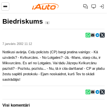
Biedriskums
1
7.janvāris 2002 11:12
Notikusi avārija. Ceļu policists (CP) bargi pratina vainīgo: - Kā
uzvārds? - Kvīkurcāns. - No Lotgales? -Jā. -Mans, starp citu, ir
Mikvurcāns. Es arī no Lotgales. Vai tādu Jāzepu Kvīkurcānu
pazīsti? - Pozīstu, pozīstu... - Nu, tā ir cita darīšana! - CP ar plašu
žestu saplēš protokolu - Ejam noskaidrot, kurš Tev to skādi
sastrādājis!
Visi komentāri