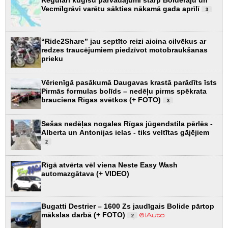
Vecmīlgrāvi varētu sākties nākamā gada aprīlī
3
“Ride2Share” jau septīto reizi aicina cilvēkus ar
redzes traucējumiem piedzīvot motobraukšanas
prieku
Vērienīgā pasākumā Daugavas krastā parādīts īsts
Pirmās formulas bolīds – nedēļu pirms spēkrata
brauciena Rīgas svētkos (+ FOTO)
3
Sešas nedēļas nogales Rīgas jūgendstila pērlēs -
Alberta un Antonijas ielas - tiks veltītas gājējiem
2
Rīgā atvērta vēl viena Neste Easy Wash
automazgātava (+ VIDEO)
Bugatti Destrier – 1600 Zs jaudīgais Bolide pārtop
mākslas darbā (+ FOTO)
2