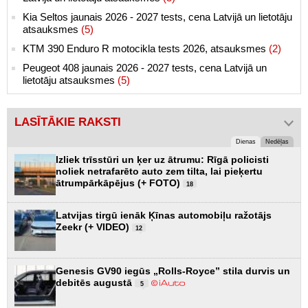
Kia Seltos jaunais 2026 - 2027 tests, cena Latvijā un lietotāju
atsauksmes
(5)
KTM 390 Enduro R motocikla tests 2026, atsauksmes
(2)
Peugeot 408 jaunais 2026 - 2027 tests, cena Latvijā un
lietotāju atsauksmes
(5)
LASĪTĀKIE RAKSTI
Dienas
Nedēļas
Izliek trīsstūri un ķer uz ātrumu: Rīgā policisti
noliek netrafarēto auto zem tilta, lai pieķertu
ātrumpārkāpējus (+ FOTO)
18
Latvijas tirgū ienāk Ķīnas automobiļu ražotājs
Zeekr (+ VIDEO)
12
Genesis GV90 iegūs „Rolls-Royce” stila durvis un
debitēs augustā
5