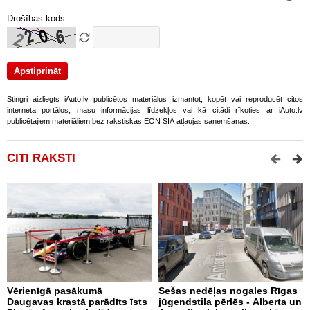
Drošības kods
Stingri aizliegts iAuto.lv publicētos materiālus izmantot, kopēt vai reproducēt citos
interneta portālos, masu informācijas līdzekļos vai kā citādi rīkoties ar iAuto.lv
publicētajiem materiāliem bez rakstiskas EON SIA atļaujas saņemšanas.
CITI RAKSTI
Vērienīgā pasākumā
Sešas nedēļas nogales Rīgas
B
Daugavas krastā parādīts īsts
jūgendstila pērlēs - Alberta un
s