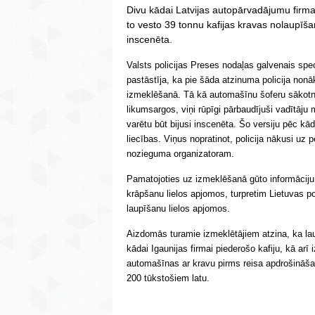
Divu kādai Latvijas autopārvadājumu firm
to vesto 39 tonnu kafijas kravas nolaupīšan
inscenēta.
Valsts policijas Preses nodaļas galvenais spe
pastāstīja, ka pie šāda atzinuma policija nonā
izmeklēšanā. Tā kā automašīnu šoferu sākotnē
likumsargos, viņi rūpīgi pārbaudījuši vadītāju 
varētu būt bijusi inscenēta. Šo versiju pēc kā
liecības. Viņus nopratinot, policija nākusi u
nozieguma organizatoram.
Pamatojoties uz izmeklēšanā gūto informāciju, L
krāpšanu lielos apjomos, turpretim Lietuvas poli
laupīšanu lielos apjomos.
Aizdomās turamie izmeklētājiem atzina, ka lau
kādai Igaunijas firmai piederošo kafiju, kā arī
automašīnas ar kravu pirms reisa apdrošināša
200 tūkstošiem latu.