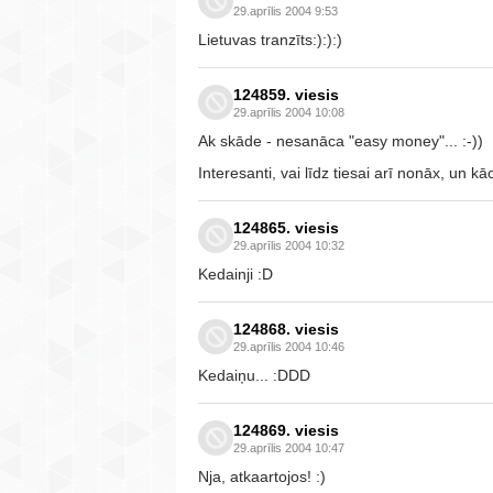
29.aprīlis 2004 9:53
Lietuvas tranzīts:):):)
124859. viesis
29.aprīlis 2004 10:08
Ak skāde - nesanāca "easy money"... :-))
Interesanti, vai līdz tiesai arī nonāx, un k
124865. viesis
29.aprīlis 2004 10:32
Kedainji :D
124868. viesis
29.aprīlis 2004 10:46
Kedaiņu... :DDD
124869. viesis
29.aprīlis 2004 10:47
Nja, atkaartojos! :)