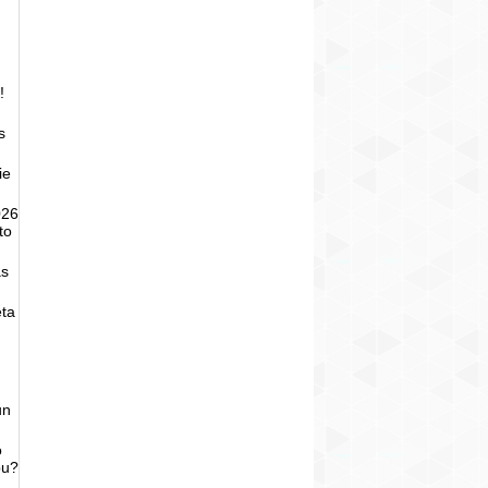
!
s
ie
026
to
as
eta
un
o
bu?