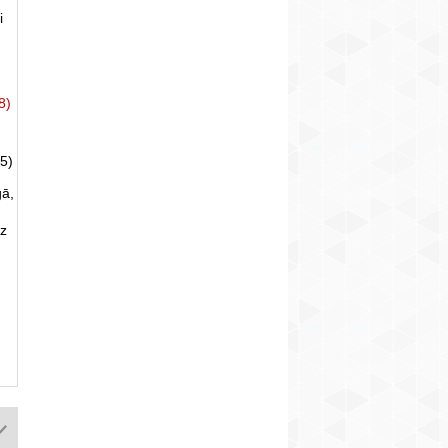
i
8)
5)
gā,
uz