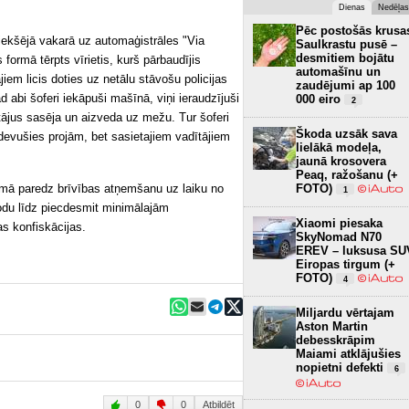
Dienas
Nedēļas
Pēc postošās krusa
riekšējā vakarā uz automaģistrāles "Via
Saulkrastu pusē –
desmitiem bojātu
 formā tērpts vīrietis, kurš pārbaudījis
automašīnu un
em licis doties uz netālu stāvošu policijas
zaudējumi ap 100
 abi šoferi iekāpuši mašīnā, viņi ieraudzījuši
000 eiro
2
tājus sasēja un aizveda uz mežu. Tur šoferi
Škoda uzsāk sava
devušies projām, bet sasietajiem vadītājiem
lielākā modeļa,
jaunā krosovera
Peaq, ražošanu (+
jomā paredz brīvības atņemšanu uz laiku no
FOTO)
1
odu līdz piecdesmit minimālajām
Xiaomi piesaka
s konfiskācijas.
SkyNomad N70
EREV – luksusa SU
Eiropas tirgum (+
FOTO)
4
Miljardu vērtajam
Aston Martin
debesskrāpim
Maiami atklājušies
nopietni defekti
6
0
0
Atbildēt