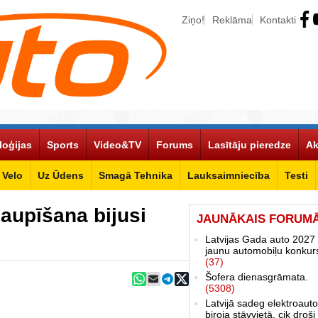
Ziņo!
Reklāma
Kontakti
loģijas
Sports
Video&TV
Forums
Lasītāju pieredze
Ak
Velo
Uz Ūdens
Smagā Tehnika
Lauksaimniecība
Testi
laupīšana bijusi
JAUNĀKAIS FORUM
Latvijas Gada auto 2027 
jaunu automobiļu konkur
(37)
Šofera dienasgrāmata.
(5308)
Latvijā sadeg elektroauto
biroja stāvvietā, cik droši 