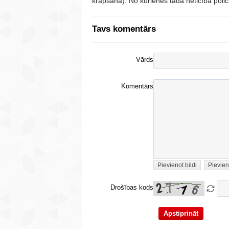
krāpšana). No kurienes tāda neticība polic
Tavs komentārs
Vārds
Komentārs
Pievienot bildi
Pievien
Drošības kods