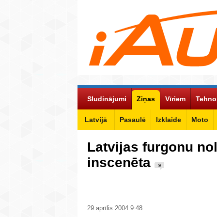
Sludinājumi
Ziņas
Vīriem
Tehno
Latvijā
Pasaulē
Izklaide
Moto
Latvijas furgonu no
inscenēta
9
29.aprīlis 2004 9:48