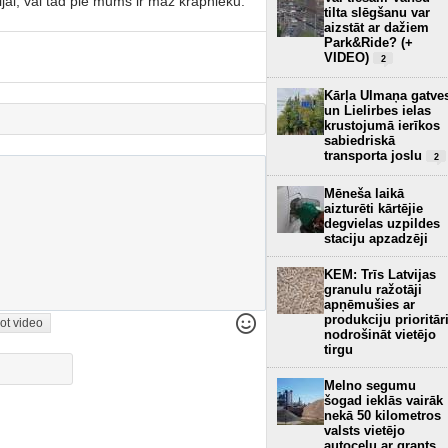
ijai, vai tad pie mums ir maz krāpnieku.
tilta slēgšanu var
aizstāt ar dažiem
Park&Ride? (+
VIDEO)
2
Kārļa Ulmaņa gatve
un Lielirbes ielas
krustojumā ierīkos
sabiedriskā
transporta joslu
2
Mēneša laikā
aizturēti kārtējie
degvielas uzpildes
staciju apzadzēji
KEM: Trīs Latvijas
granulu ražotāji
apņēmušies ar
produkciju prioritār
ot video
nodrošināt vietējo
tirgu
Melno segumu
šogad ieklās vairāk
nekā 50 kilometros
valsts vietējo
autoceļu ar grants