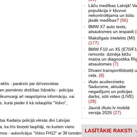
Lāču medības Latvijā! Va
populācija ir kļuvusi
nekontrolējama un būtu
jāsāk medības?
(56)
BMW X7 auto tests,
atsauksmes un iespaidi
(
Makslīgais intelekts (MI)
(177)
BMW F10 un X5 (E70/F1
remonts: dzinēja ķēžu
maiņa un diagnostika Rī
atsauksmes
(7)
Dīvaini transportlīdzekļi 
ceļa.
(8)
iAuto aculiecinieks:
eklis - paraksts par dzīvesvietas
Sadursme, aktuālie
 piemērots drošības līdzeklis - policijas
negadījumi un policijas
darbs, sūti video (LIVE)
likumsargi arī neapstiprina informāciju, vai
(28)
 kurai pieder it kā nolaupītie "Volvo",
Jaunā iAuto.lv mobilā
versija 2026
(27)
tas Kedaiņu policijā vērsās divi Latvijas
, ka trīs bruņoti laupītāji, no kuriem viens
LASĪTĀKIE RAKSTI
camos - autovilcējus "Volvo FH12" ar 39 tonnām