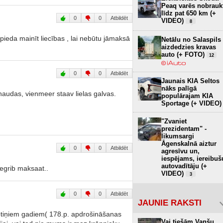
Peaq varēs nobrauk
līdz pat 650 km (+
0
0
Atbildēt
VIDEO)
8
pieda mainīt liecības , lai nebūtu jāmaksā
Netālu no Salaspils
aizdedzies kravas
auto (+ FOTO)
12
0
0
Atbildēt
Jaunais KIA Seltos
nāks palīgā
s naudas, vienmeer staav lielas galvas.
populārajam KIA
Sportage (+ VIDEO)
"Zvaniet
prezidentam" -
likumsargi
Āgenskalnā aiztur
0
0
Atbildēt
agresīvu un,
iespējams, iereibuš
autovadītāju (+
egrib maksaat..
VIDEO)
3
0
0
Atbildēt
JAUNIE RAKSTI
ptiņiem gadiem( 178.p. apdrošināšanas
Vai tiešām Vanšu