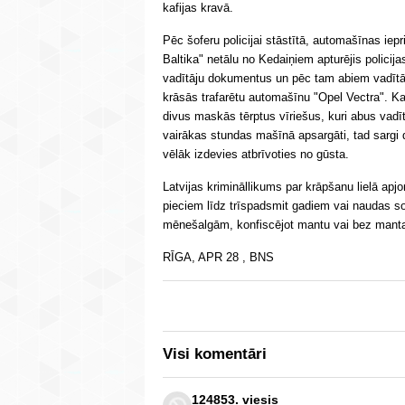
kafijas kravā.
Pēc šoferu policijai stāstītā, automašīnas iep
Baltika" netālu no Kedaiņiem apturējis policijas
vadītāju dokumentus un pēc tam abiem vadītāji
krāsās trafarētu automašīnu "Opel Vectra". Kad
divus maskās tērptus vīriešus, kuri abus vadī
vairākas stundas mašīnā apsargāti, tad sargi 
vēlāk izdevies atbrīvoties no gūsta.
Latvijas krimināllikums par krāpšanu lielā ap
pieciem līdz trīspadsmit gadiem vai naudas s
mēnešalgām, konfiscējot mantu vai bez manta
RĪGA, APR 28 , BNS
Visi komentāri
124853. viesis