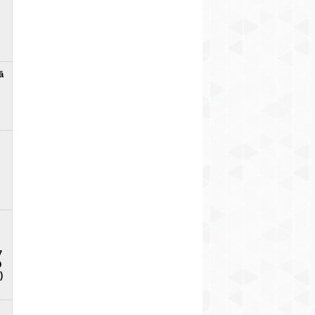
ā
7
D
)