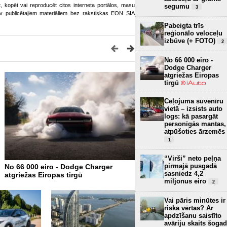
ot, kopēt vai reproducēt citos interneta portālos, masu
segumu
3
o.lv publicētajiem materiāliem bez rakstiskas EON SIA
Pabeigta trīs
reģionālo veloceļu
izbūve (+ FOTO)
2
No 66 000 eiro -
Dodge Charger
atgriežas Eiropas
tirgū
Ceļojuma suvenīru
vietā – izsists auto
logs: kā pasargāt
personīgās mantas,
atpūšoties ārzemēs
1
“Virši” neto peļņa
pirmajā pusgadā
No 66 000 eiro - Dodge Charger
Arī Mercedes atgriezīs fizi
sasniedz 4,2
atgriežas Eiropas tirgū
pogas, tomēr ekrāni domi
miljonus eiro
2
Vai pāris minūtes ir
riska vērtas? Ar
apdzīšanu saistīto
avāriju skaits šogad