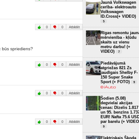
Jaunā Volkswagen
cerība- elektroauto
Volkswagen
ID.Cross(+ VIDEO)
5
0
0
Atbildēt
Rīgas remontu jaun
mērvienība - kļūdu
skaits uz vienu
metru darbu! (+
āc būs spriediens?
VIDEO)
7
Piedāvājumā
0
0
Atbildēt
atgriežas 821 Zs
jaudīgais Shelby F-
150 Super Snake
Sport (+ FOTO)
9
0
0
Atbildēt
Šodien (5.08)
degvielai akcijas
cenas: Dīzelis 1.817
un 95. benzīns 1.73
EUR! Nafta 75.6 US
par barelu (+ VIDEO
0
0
Atbildēt
9
Elektriskais Škoda