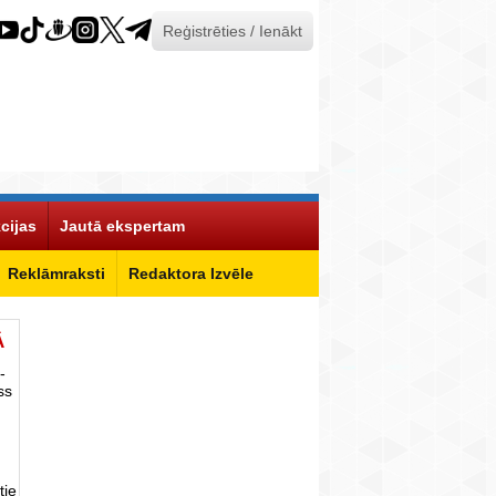
Reģistrēties / Ienākt
cijas
Jautā ekspertam
Reklāmraksti
Redaktora Izvēle
Ā
-
ss
tie