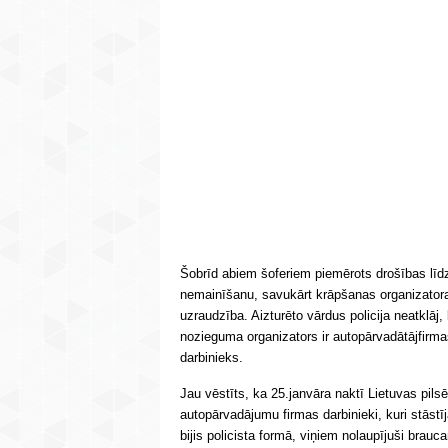
Šobrīd abiem šoferiem piemērots drošības līdz
nemainīšanu, savukārt krāpšanas organizatoram
uzraudzība. Aizturēto vārdus policija neatklāj, 
nozieguma organizators ir autopārvadātājfirmas,
darbinieks.
Jau vēstīts, ka 25.janvāra naktī Lietuvas pilsē
autopārvadājumu firmas darbinieki, kuri stāstīja
bijis policista formā, viņiem nolaupījuši brau