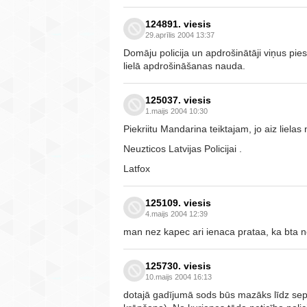
124891. viesis
29.aprīlis 2004 13:37
Domāju policija un apdrošinātāji viņus pies
lielā apdrošināšanas nauda.
125037. viesis
1.maijs 2004 10:30
Piekriitu Mandarina teiktajam, jo aiz liela
Neuzticos Latvijas Policijai .
Latfox
125109. viesis
4.maijs 2004 12:39
man nez kapec ari ienaca prataa, ka bta n
125730. viesis
10.maijs 2004 16:13
dotajā gadījumā sods būs mazāks līdz se