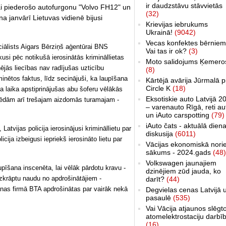
ir daudzstāvu stāvvietās
ai piederošo autofurgonu "Volvo FH12" un
(32)
a janvārī Lietuvas vidienē bijusi
Krievijas iebrukums
Ukrainā!
(9042)
Vecas konfektes bērniem
ciālists Aigars Bērziņš aģentūrai BNS
Vai tas ir ok?
(3)
kusi pēc notikušā ierosinātās krimināllietas
Moto salidojums Ķemero
jās liecības nav radījušas uzticību
(8)
minētos faktus, līdz secinājuši, ka laupīšana
Kārtējā avārija Jūrmalā p
Circle K
(18)
da laika apstiprinājušas abu šoferu vēlākās
Eksotiskie auto Latvijā 2
z pēdām arī trešajam aizdomās turamajam -
– varenauto Rīgā, reti au
un iAuto carspotting
(79)
iAuto čats - aktuālā dien
atvijas policija ierosinājusi krimināllietu par
diskusija
(6011)
cija izbeigusi iepriekš ierosināto lietu par
Vācijas ekonomiskā nori
sākums - 2024.gads
(48)
Volkswagen jaunajiem
pīšana inscenēta, lai vēlāk pārdotu kravu -
dzinējiem zūd jauda, ko
 izkrāptu naudu no apdrošinātājiem -
darīt?
(44)
nas firmā BTA apdrošinātas par vairāk nekā
Degvielas cenas Latvijā 
pasaulē
(535)
Vai Vācija atjaunos slēgt
atomelektrostaciju darbī
(16)