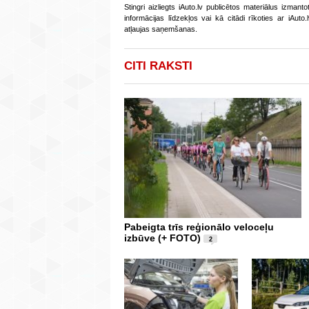
Stingri aizliegts iAuto.lv publicētos materiālus izmant
informācijas līdzekļos vai kā citādi rīkoties ar iAut
atļaujas saņemšanas.
CITI RAKSTI
Pabeigta trīs reģionālo veloceļu
izbūve (+ FOTO)
2