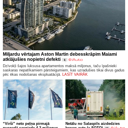
Miljardu vērtajam Aston Martin debesskrāpim Maiami
atklājušies nopietni defekti
6
Dzīvokļi šajos luksusa apartamentos maksā miljonus, taču īpašnieki
saskaras nepatīkamiem pārsteigumiem, kas uzradušies tikai divus gadus
pēc ēkas nodošanas ekspluatācijā.
LASĪT VAIRĀK
“Virši” neto peļņa pirmajā
Netālu no Salaspils aizdedzies
pusgadā sasniedz 4,2 miljonus
kravas auto (+ FOTO)