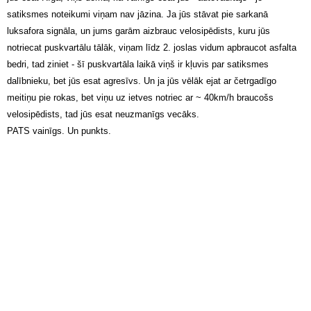
satiksmes noteikumi viņam nav jāzina. Ja jūs stāvat pie sarkanā
luksafora signāla, un jums garām aizbrauc velosipēdists, kuru jūs
notriecat puskvartālu tālāk, viņam līdz 2. joslas vidum apbraucot asfalta
bedri, tad ziniet - šī puskvartāla laikā viņš ir kļuvis par satiksmes
dalībnieku, bet jūs esat agresīvs. Un ja jūs vēlāk ejat ar četrgadīgo
meitiņu pie rokas, bet viņu uz ietves notriec ar ~ 40km/h braucošs
velosipēdists, tad jūs esat neuzmanīgs vecāks.
PATS vainīgs. Un punkts.