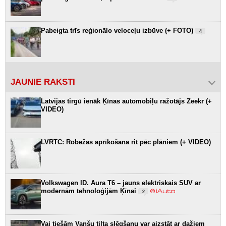
Pabeigta trīs reģionālo veloceļu izbūve (+ FOTO)
4
JAUNIE RAKSTI
Latvijas tirgū ienāk Ķīnas automobiļu ražotājs Zeekr (+
VIDEO)
LVRTC: Robežas aprīkošana rit pēc plāniem (+ VIDEO)
Volkswagen ID. Aura T6 – jauns elektriskais SUV ar
modernām tehnoloģijām Ķīnai
2
Vai tiešām Vanšu tilta slēgšanu var aizstāt ar dažiem