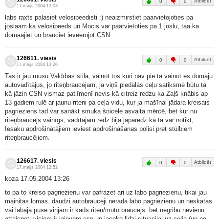
Atbildēt
0
0
17.maijs 2004 13:03
labs raxts palasiet velosipeedisti :) neaizmirstiet paarvietojoties pa
joslaam ka velosipeeds un Mocis var paarvietoties pa 1 joslu, taa ka
domaajiet un brauciet ieveerojot CSN
126611. viesis
Atbildēt
0
0
17.maijs 2004 13:26
Tas ir jau mūsu Valdības stilā, vainot tos kuri nav pie ta vainot es domāju
autovadītājus, jo riteņbraucējam, ja viņš piedalās ceļu satiksmē būtu tā
kā jāzin CSN vismaz patlīmenī nevis kā citreiz redzu ka Zaļš knābis ap
13 gadiem rulē ar jaunu riteni pa ceļa vidu, kur ja mašīnai jādara kreisais
pagrieziens tad var sanākt smuka šņicele asvalta mērcē, bet kur nu
riteņbraucējs vainīgs, vadītājam redz bija jāparedz ka ta var notikt,
Iesaku apdrošinātājiem ieviest apdrošināšanas polisi pret stūlbiem
riteņbraucējiem.
126617. viesis
Atbildēt
0
0
17.maijs 2004 13:52
koza 17.05.2004 13:26
to pa to kreiso pagriezienu var pafrazet ari uz labo pagriezienu, tikai jau
mainitas lomas. daudzi autobrauceji nerada labo pagriezienu un neskatas
vai labaja puse vinjam ir kads riten/moto braucejs. bet negribu nevienu
attaisnot. visiem ir jaievero csn un jaseko lidzi situacijai uz celja (un ne