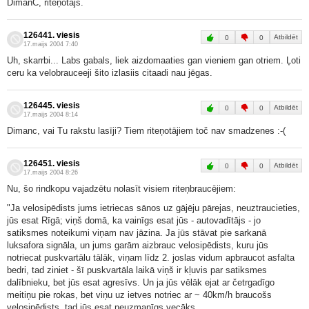
DimanC, riteņotājs.
126441. viesis
Atbildēt
0
0
17.maijs 2004 7:40
Uh, skarrbi... Labs gabals, liek aizdomaaties gan vieniem gan otriem. Ļoti
ceru ka velobrauceeji šito izlasiis citaadi nau jēgas.
126445. viesis
Atbildēt
0
0
17.maijs 2004 8:14
Dimanc, vai Tu rakstu lasīji? Tiem riteņotājiem toč nav smadzenes :-(
126451. viesis
Atbildēt
0
0
17.maijs 2004 8:26
Nu, šo rindkopu vajadzētu nolasīt visiem riteņbraucējiem:
"Ja velosipēdists jums ietriecas sānos uz gājēju pārejas, neuztraucieties,
jūs esat Rīgā; viņš domā, ka vainīgs esat jūs - autovadītājs - jo
satiksmes noteikumi viņam nav jāzina. Ja jūs stāvat pie sarkanā
luksafora signāla, un jums garām aizbrauc velosipēdists, kuru jūs
notriecat puskvartālu tālāk, viņam līdz 2. joslas vidum apbraucot asfalta
bedri, tad ziniet - šī puskvartāla laikā viņš ir kļuvis par satiksmes
dalībnieku, bet jūs esat agresīvs. Un ja jūs vēlāk ejat ar četrgadīgo
meitiņu pie rokas, bet viņu uz ietves notriec ar ~ 40km/h braucošs
velosipēdists, tad jūs esat neuzmanīgs vecāks.