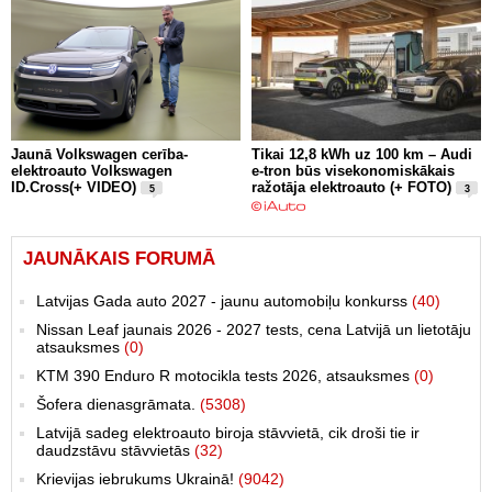
Jaunā Volkswagen cerība-
Tikai 12,8 kWh uz 100 km – Audi
elektroauto Volkswagen
e-tron būs visekonomiskākais
ID.Cross(+ VIDEO)
ražotāja elektroauto (+ FOTO)
5
3
JAUNĀKAIS FORUMĀ
Latvijas Gada auto 2027 - jaunu automobiļu konkurss
(40)
Nissan Leaf jaunais 2026 - 2027 tests, cena Latvijā un lietotāju
atsauksmes
(0)
KTM 390 Enduro R motocikla tests 2026, atsauksmes
(0)
Šofera dienasgrāmata.
(5308)
Latvijā sadeg elektroauto biroja stāvvietā, cik droši tie ir
daudzstāvu stāvvietās
(32)
Krievijas iebrukums Ukrainā!
(9042)