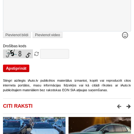
Pievienot bildi
Pievienot video
Drošības kods
Stingri aizliegts iAuto.lv publicētos materiālus izmantot, kopēt vai reproducēt citos
interneta portālos, masu informācijas līdzekļos vai kā citādi rīkoties ar iAuto.lv
publicētajiem materiāliem bez rakstiskas EON SIA atļaujas saņemšanas.
CITI RAKSTI