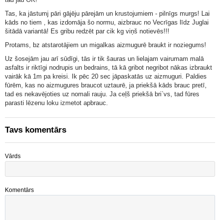
Tas, ka jāstumj pāri gājēju pārejām un krustojumiem - pilnīgs murgs! Lai
kāds no tiem , kas izdomāja šo normu, aizbrauc no Vecrīgas līdz Juglai
šitādā variantā! Es gribu redzēt par cik kg viņš notievēs!!!
Protams, bz atstarotājiem un migalkas aizmugurē braukt ir noziegums!
Uz šosejām jau arī sūdīgi, tās ir tik šauras un lielajam vairumam malā
asfalts ir riktīgi nodrupis un bedrains, tā kā gribot negribot nākas izbraukt
vairāk kā 1m pa kreisi. Ik pēc 20 sec jāpaskatās uz aizmuguri. Paldies
fūrēm, kas no aizmugures braucot uztaurē, ja priekšā kāds brauc pretī,
tad es nekavējoties uz nomali rauju. Ja ceļš priekšā bri`vs, tad fūres
parasti lēzenu loku izmetot apbrauc.
Tavs komentārs
Vārds
Komentārs