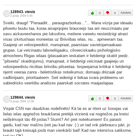
128943. viesis
Atbildēt
0
0
2.jūnijs 2004 0:44
Sveiki, draugi! "Pieraadiit... paraugrazborkas..."... Mana viizija par ideaalu
pilseetu buutu taa, kuraa aisapnjojies brauceejs taa arii neuzzinaatu par
savu aizkaveeshanos pie luksofora, meitene vareetu nesteidziigi atrast
visas izkritushaas moneetas uz Briiviibas ielas, nu... apmeeram taa.
Gaajeeji un velosipeedisti, manupraat, paarstaav savietojamaakaas
grupas. Lai veicinaatu labveeliigaaku, cilveeciskaaku psihologjisko
atmosfeeru Riigas ielaas (plasaakam ieskatam ir lietderiigi skatiit jeedz.
"pilseeta" skaidrojumu), manupraat, ir lietderiigi veicinaat gaajeeju un
velosipeedistu riiciibas briiviibu pilseetaa. Iespeejamai kritikai ir lietderiigi
njemt veeraa zanra - beletristikas noteikumus; domaaju driizaak par
vadliinijaam, prioritaateem. Seit iederiigi ir liekaa svara probleemu un
sabiedrisko veertiibu analiizes paarskati socrates maajaslapaa.
129844. viesis
Atbildēt
0
0
8.jūnijs 2004 13:58
Vispār CSN nav daudzkas nodefinēts! Kā lai es ar riteni uz šosejas vai
lielas ielas apgriežos braukšanai pretējā virzienā vai nogriežos pa kreisi
nešķērsojot tās 49 joslas? Stumt? Arī pret noteikumiem! Es parasti
gaidu, kad nav mašīnu (reti jau kad nav :) ) un tad vnk pārbraucu pāri, jo
braukt tajā kreisajā joslā man vienkārši bail! Kad nav intensīva satiksme,
tad jau OK!