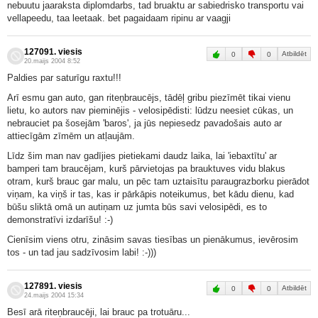
nebuutu jaaraksta diplomdarbs, tad bruaktu ar sabiedrisko transportu vai
vellapeedu, taa leetaak. bet pagaidaam ripinu ar vaagji
127091. viesis
Atbildēt
0
0
20.maijs 2004 8:52
Paldies par saturīgu raxtu!!!
Arī esmu gan auto, gan riteņbraucējs, tādēļ gribu piezīmēt tikai vienu
lietu, ko autors nav pieminējis - velosipēdisti: lūdzu neesiet cūkas, un
nebrauciet pa šosejām 'baros', ja jūs nepiesedz pavadošais auto ar
attiecīgām zīmēm un atļaujām.
Līdz šim man nav gadījies pietiekami daudz laika, lai 'iebaxtītu' ar
bamperi tam braucējam, kurš pārvietojas pa brauktuves vidu blakus
otram, kurš brauc gar malu, un pēc tam uztaisītu paraugrazborku pierādot
viņam, ka viņš ir tas, kas ir pārkāpis noteikumus, bet kādu dienu, kad
būšu sliktā omā un autiņam uz jumta būs savi velosipēdi, es to
demonstratīvi izdarīšu! :-)
Cienīsim viens otru, zināsim savas tiesības un pienākumus, ievērosim
tos - un tad jau sadzīvosim labi! :-)))
127891. viesis
Atbildēt
0
0
24.maijs 2004 15:34
Besī arā riteņbraucēji, lai brauc pa trotuāru...