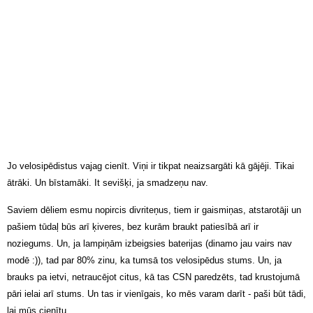
Jo velosipēdistus vajag cienīt. Viņi ir tikpat neaizsargāti kā gājēji. Tikai
ātrāki. Un bīstamāki. It sevišķi, ja smadzeņu nav.
Saviem dēliem esmu nopircis divriteņus, tiem ir gaismiņas, atstarotāji un
pašiem tūdaļ būs arī ķiveres, bez kurām braukt patiesībā arī ir
noziegums. Un, ja lampiņām izbeigsies baterijas (dinamo jau vairs nav
modē :)), tad par 80% zinu, ka tumsā tos velosipēdus stums. Un, ja
brauks pa ietvi, netraucējot citus, kā tas CSN paredzēts, tad krustojumā
pāri ielai arī stums. Un tas ir vienīgais, ko mēs varam darīt - paši būt tādi,
lai mūs cienītu.