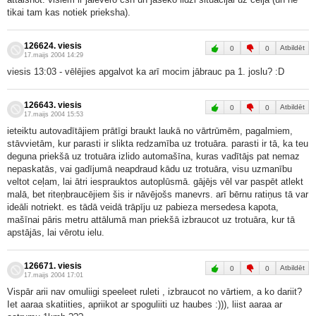
tikai tam kas notiek prieksha).
126624. viesis
Atbildēt
0
0
17.maijs 2004 14:29
viesis 13:03 - vēlējies apgalvot ka arī mocim jābrauc pa 1. joslu? :D
126643. viesis
Atbildēt
0
0
17.maijs 2004 15:53
ieteiktu autovadītājiem prātīgi braukt laukā no vārtrūmēm, pagalmiem,
stāvvietām, kur parasti ir slikta redzamība uz trotuāra. parasti ir tā, ka teu
deguna priekšā uz trotuāra izlido automašīna, kuras vadītājs pat nemaz
nepaskatās, vai gadījumā neapdraud kādu uz trotuāra, visu uzmanību
veltot ceļam, lai ātri iesprauktos autoplūsmā. gājējs vēl var paspēt atlekt
malā, bet riteņbraucējiem šis ir nāvējošs manevrs. arī bērnu ratiņus tā var
ideāli notriekt. es tādā veidā trāpīju uz pabieza mersedesa kapota,
mašīnai pāris metru attālumā man priekšā izbraucot uz trotuāra, kur tā
apstājās, lai vērotu ielu.
126671. viesis
Atbildēt
0
0
17.maijs 2004 17:01
Vispār arii nav omuliigi speeleet ruleti , izbraucot no vārtiem, a ko dariit?
Iet aaraa skatiities, apriikot ar spoguliiti uz haubes :))), liist aaraa ar