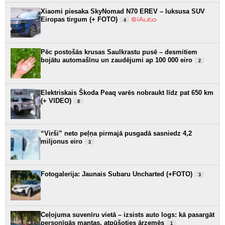
Xiaomi piesaka SkyNomad N70 EREV – luksusa SUV
Eiropas tirgum (+ FOTO)
4
Pēc postošās krusas Saulkrastu pusē – desmitiem
bojātu automašīnu un zaudējumi ap 100 000 eiro
2
Elektriskais Škoda Peaq varēs nobraukt līdz pat 650 km
(+ VIDEO)
8
“Virši” neto peļņa pirmajā pusgadā sasniedz 4,2
miljonus eiro
3
Fotogalerija: Jaunais Subaru Uncharted (+FOTO)
3
Ceļojuma suvenīru vietā – izsists auto logs: kā pasargāt
personīgās mantas, atpūšoties ārzemēs
1