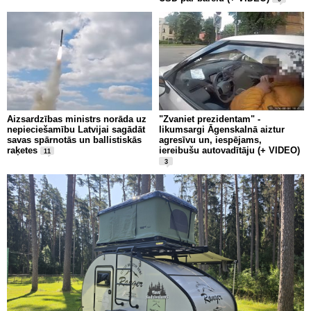
Aizsardzības ministrs norāda uz
"Zvaniet prezidentam" -
nepieciešamību Latvijai sagādāt
likumsargi Āgenskalnā aiztur
savas spārnotās un ballistiskās
agresīvu un, iespējams,
raķetes
iereibušu autovadītāju (+ VIDEO)
11
3