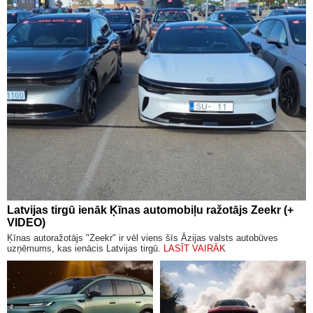
Latvijas tirgū ienāk Ķīnas automobiļu ražotājs Zeekr (+
VIDEO)
Ķīnas autoražotājs "Zeekr" ir vēl viens šīs Āzijas valsts autobūves
uzņēmums, kas ienācis Latvijas tirgū.
LASĪT VAIRĀK