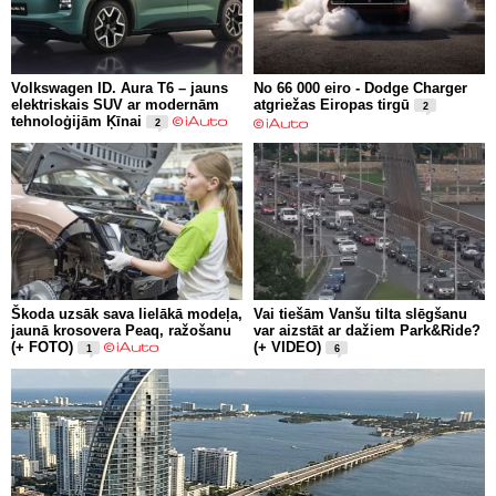
Volkswagen ID. Aura T6 – jauns
No 66 000 eiro - Dodge Charger
elektriskais SUV ar modernām
atgriežas Eiropas tirgū
2
tehnoloģijām Ķīnai
2
Škoda uzsāk sava lielākā modeļa,
Vai tiešām Vanšu tilta slēgšanu
jaunā krosovera Peaq, ražošanu
var aizstāt ar dažiem Park&Ride?
(+ FOTO)
(+ VIDEO)
1
6