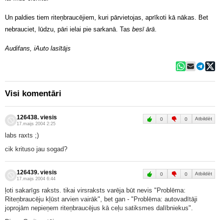
Un paldies tiem riteņbraucējiem, kuri pārvietojas, aprīkoti kā nākas. Bet
nebrauciet, lūdzu, pāri ielai pie sarkanā. Tas
besī ārā
.
Audifans, iAuto lasītājs
Visi komentāri
126438. viesis
Atbildēt
0
0
17.maijs 2004 2:25
labs raxts ;)
cik krituso jau sogad?
126439. viesis
Atbildēt
0
0
17.maijs 2004 6:44
ļoti sakarīgs raksts. tikai virsraksts varēja būt nevis "Problēma:
Riteņbraucēju kļūst arvien vairāk", bet gan - "Problēma: autovadītāji
joprojām nepieņem riteņbraucējus kā ceļu satiksmes dalībniekus".