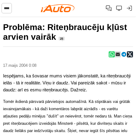
Problēma: Riteņbraucēju kļūst
arvien vairāk
25
17.maijs 2004 0:08
Iespējams, ka šovasar mums visiem jākonstatē, ka riteņbraucēji
ielās - tā ir realitāte. Viņu ir daudz. Vai pareizāk sakot - mūsu ir
daudz: arī es esmu riteņbraucējs. Dažreiz.
Tomēr ikdienā pārsvarā pārvietojos automašīnā. Kā stiprākais vai grūtāk
ievainojamākais - kā daži komentāros labprāt aizrādīs - es varētu
atļauties pedāļu minējus "dušīt" un neievērot, tomēr nedaru tā. Man cieņa
pret riteņbraucējiem izveidojās Minsterē - pilsētā, kur divriteņu skaits ir
daudz lielāks par iedzīvotāju skaitu. Šķiet, nevar iegūt šīs pilsētas ielu