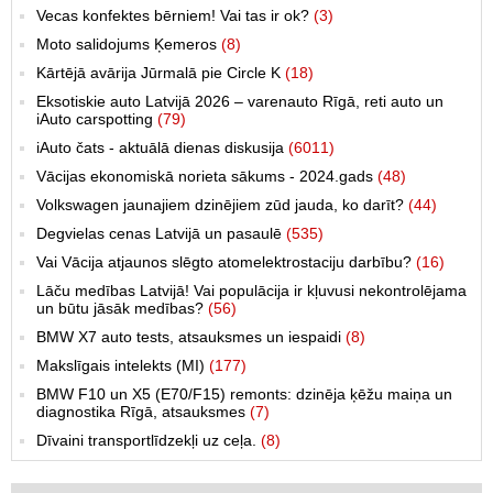
Vecas konfektes bērniem! Vai tas ir ok?
(3)
Moto salidojums Ķemeros
(8)
Kārtējā avārija Jūrmalā pie Circle K
(18)
Eksotiskie auto Latvijā 2026 – varenauto Rīgā, reti auto un
iAuto carspotting
(79)
iAuto čats - aktuālā dienas diskusija
(6011)
Vācijas ekonomiskā norieta sākums - 2024.gads
(48)
Volkswagen jaunajiem dzinējiem zūd jauda, ko darīt?
(44)
Degvielas cenas Latvijā un pasaulē
(535)
Vai Vācija atjaunos slēgto atomelektrostaciju darbību?
(16)
Lāču medības Latvijā! Vai populācija ir kļuvusi nekontrolējama
un būtu jāsāk medības?
(56)
BMW X7 auto tests, atsauksmes un iespaidi
(8)
Makslīgais intelekts (MI)
(177)
BMW F10 un X5 (E70/F15) remonts: dzinēja ķēžu maiņa un
diagnostika Rīgā, atsauksmes
(7)
Dīvaini transportlīdzekļi uz ceļa.
(8)