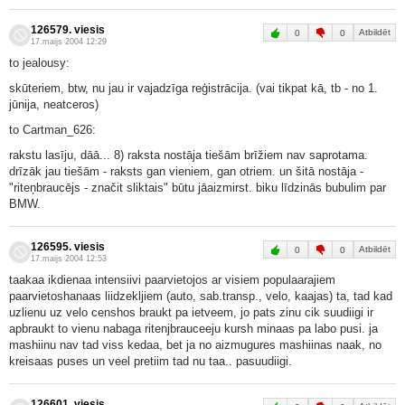
126579. viesis
Atbildēt
0
0
17.maijs 2004 12:29
to jealousy:
skūteriem, btw, nu jau ir vajadzīga reģistrācija. (vai tikpat kā, tb - no 1.
jūnija, neatceros)
to Cartman_626:
rakstu lasīju, dāā... 8) raksta nostāja tiešām brīžiem nav saprotama.
drīzāk jau tiešām - raksts gan vieniem, gan otriem. un šitā nostāja -
"riteņbraucējs - značit sliktais" būtu jāaizmirst. biku līdzinās bubulim par
BMW.
126595. viesis
Atbildēt
0
0
17.maijs 2004 12:53
taakaa ikdienaa intensiivi paarvietojos ar visiem populaarajiem
paarvietoshanaas liidzekljiem (auto, sab.transp., velo, kaajas) ta, tad kad
uzlienu uz velo censhos braukt pa ietveem, jo pats zinu cik suudiigi ir
apbraukt to vienu nabaga ritenjbrauceeju kursh minaas pa labo pusi. ja
mashiinu nav tad viss kedaa, bet ja no aizmugures mashiinas naak, no
kreisaas puses un veel pretiim tad nu taa.. pasuudiigi.
126601. viesis