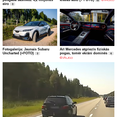
12
eiro
3
Fotogalerija: Jaunais Subaru
Arī Mercedes atgriezīs fiziskās
Uncharted (+FOTO)
pogas, tomēr ekrāni dominēs
3
6