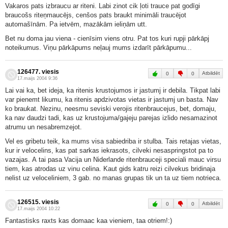
Vakaros pats izbraucu ar riteni. Labi zinot cik ļoti trauce pat godīgi
braucošs riteņmaucējs, cenšos pats braukt minimāli traucējot
automašīnām. Pa ietvēm, mazākām ieliņām utt.
Bet nu doma jau viena - cienīsim viens otru. Pat tos kuri rupji pārkāpj
noteikumus. Viņu pārkāpums neļauj mums izdarīt pārkāpumu...
126477. viesis
Atbildēt
0
0
17.maijs 2004 9:36
Lai vai ka, bet ideja, ka ritenis krustojumos ir jastumj ir debila. Tikpat labi
var pienemt likumu, ka ritenis apdzivotas vietas ir jastumj un basta. Nav
ko braukat. Nezinu, neesmu seviski verojis ritenbraucejus, bet, domaju,
ka nav daudzi tadi, kas uz krustojuma/gajeju parejas izlido nesamazinot
atrumu un nesabremzejot.
Vel es gribetu teik, ka mums visa sabiedriba ir stulba. Tais retajas vietas,
kur ir velocelins, kas pat sarkas iekrasots, cilveki nesaspringstot pa to
vazajas. A tai pasa Vacija un Niderlande ritenbrauceji speciali mauc virsu
tiem, kas atrodas uz vinu celina. Kaut gids katru reizi cilvekus bridinaja
nelist uz veloceliniem, 3 gab. no manas grupas tik un ta uz tiem notrieca.
126515. viesis
Atbildēt
0
0
17.maijs 2004 10:22
Fantastisks raxts kas domaac kaa vieniem, taa otriem!:)