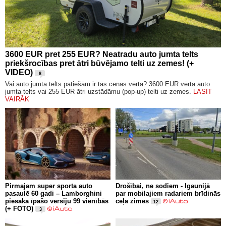
3600 EUR pret 255 EUR? Neatradu auto jumta telts
priekšrocības pret ātri būvējamo telti uz zemes! (+
VIDEO)
8
Vai auto jumta telts patiešām ir tās cenas vērta? 3600 EUR vērta auto
jumta telts vai 255 EUR ātri uzstādāmu (pop-up) telti uz zemes.
LASĪT
VAIRĀK
Pirmajam super sporta auto
Drošībai, ne sodiem - Igaunijā
pasaulē 60 gadi – Lamborghini
par mobilajiem radariem brīdinās
piesaka īpašo versiju 99 vienībās
ceļa zimes
12
(+ FOTO)
3