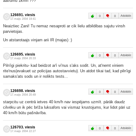
aatrumu 1kmh ???
126691. viesis
Atbildēt
0
0
17.maijs 2004 19:41
Neaiztiec Zani! Tu nemaz nesaproti ar cik lielu atbildibas sajutu vinsh
parvietojas.
Un atstarotaajs vinjam arii IR (majas) :)
126695. viesis
Atbildēt
0
0
17.maijs 2004 20:33
Piln'igi piekritu- kad beidzot ar'i vi'nus s'aks sodit. Un, at'nemt viniem
rite'nus(evakuet uz policijas autostavvietu). Un atdot tikai tad, kad piln'igi
samaks'ats sods un ir nolikts tests...
126698. viesis
Atbildēt
0
0
17.maijs 2004 20:49
starpcitu uz centrā ietves 40 km/h nav iespējams uzmīt. pārāk daudz
cilvēku un ik pēc brīža luksafors vai vismaz krustojums, kur lidot pāri uz
40 km/h būtu pašnāvība.
126703. viesis
Atbildēt
0
0
17.maijs 2004 22:27