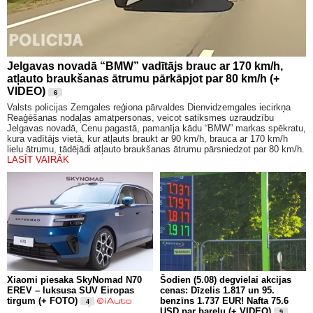
Jelgavas novadā “BMW” vadītājs brauc ar 170 km/h,
atļauto braukšanas ātrumu pārkāpjot par 80 km/h (+
VIDEO)
6
Valsts policijas Zemgales reģiona pārvaldes Dienvidzemgales iecirkņa
Reaģēšanas nodaļas amatpersonas, veicot satiksmes uzraudzību
Jelgavas novadā, Cenu pagastā, pamanīja kādu “BMW” markas spēkratu,
kura vadītājs vietā, kur atļauts braukt ar 90 km/h, brauca ar 170 km/h
lielu ātrumu, tādējādi atļauto braukšanas ātrumu pārsniedzot par 80 km/h.
LASĪT VAIRĀK
Xiaomi piesaka SkyNomad N70
Šodien (5.08) degvielai akcijas
EREV – luksusa SUV Eiropas
cenas: Dīzelis 1.817 un 95.
tirgum (+ FOTO)
benzīns 1.737 EUR! Nafta 75.6
4
USD par barelu (+ VIDEO)
9