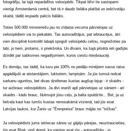
fotogrāfiju, lai tajā neparādītos velosipēds. Tikpat blīvi tie sastopami
vienīgi Amsterdamā centrā, bet tā ir daudz lielāka platībā un iedzīvotāju
skaitā, tādēļ iespaids palicis bālāks.
Toties 500.000 minsteriešu jau no zīdaiņa vecuma pārvietojas uz
velosipēdiem vai to piekabēs. Tas autovadītājus, pat iebraucējus, ātri
vien disciplinē kontrolēt labajā spogulī velosipēdu celiņu, nogriežoties pa
labi, jo tiem, protams, ir priekšroka. Un dīvaini, ka šajā pilsētā reti gadījās
dzirdēt par satiksmes negadījumiem, kuros ciestu riteņbraucēji.
Es domāju, tas tādēļ, ka tuvu pie 100% no pedāļu minējiem savus ratus
apgādājuši ar atstarotājiem, lukturiem, lampiņām. Ja jūs tumsā redzat
sarkanu uguntiņu, bet divas dzeltenas kustas augšup lejup - ir skaidrs -
tur aizbrauc velosipēdists. Ja divi oranži apļi pārvietojas uz sāniem - arī
skaidrs - kāds brauc, šķērsojot jūsu ceļu, ja balta spuldzīte... Bet, ja uz
lielceļa kaut kas tumšs kustas nenosakāmā virzienā, tad jūs esat
Latvijas laukos, kur Žanis uz "Ērenpreisa" brauc mājās no "točkas".
Ja velosipēdists jums ietriecas sānos uz gājēju pārejas, neuztraucieties,
jūs esat Rīgā; viņš domā, ka vainīgs esat jūs - autovadītājs - jo