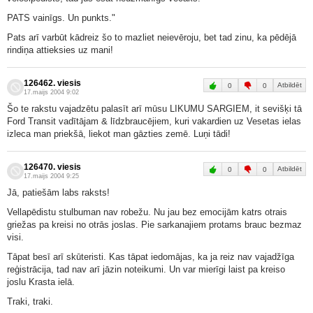
PATS vainīgs. Un punkts."
Pats arī varbūt kādreiz šo to mazliet neievēroju, bet tad zinu, ka pēdējā
rindiņa attieksies uz mani!
126462. viesis
Atbildēt
0
0
17.maijs 2004 9:02
Šo te rakstu vajadzētu palasīt arī mūsu LIKUMU SARGIEM, it sevišķi tā
Ford Transit vadītājam & līdzbraucējiem, kuri vakardien uz Vesetas ielas
izleca man priekšā, liekot man gāzties zemē. Luņi tādi!
126470. viesis
Atbildēt
0
0
17.maijs 2004 9:25
Jā, patiešām labs raksts!
Vellapēdistu stulbuman nav robežu. Nu jau bez emocijām katrs otrais
griežas pa kreisi no otrās joslas. Pie sarkanajiem protams brauc bezmaz
visi.
Tāpat besī arī skūteristi. Kas tāpat iedomājas, ka ja reiz nav vajadžīga
reģistrācija, tad nav arī jāzin noteikumi. Un var mierīgi laist pa kreiso
joslu Krasta ielā.
Traki, traki.