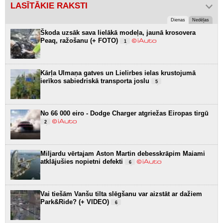
LASĪTĀKIE RAKSTI
Dienas
Nedēļas
Škoda uzsāk sava lielākā modeļa, jaunā krosovera
Peaq, ražošanu (+ FOTO)
1
Kārļa Ulmaņa gatves un Lielirbes ielas krustojumā
ierīkos sabiedriskā transporta joslu
5
No 66 000 eiro - Dodge Charger atgriežas Eiropas tirgū
2
Miljardu vērtajam Aston Martin debesskrāpim Maiami
atklājušies nopietni defekti
6
Vai tiešām Vanšu tilta slēgšanu var aizstāt ar dažiem
Park&Ride? (+ VIDEO)
6