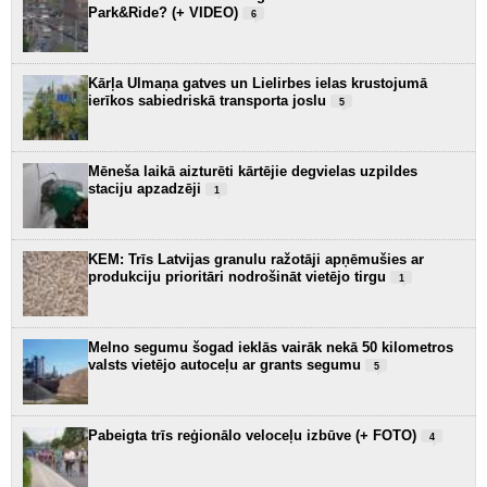
Park&Ride? (+ VIDEO)
6
Kārļa Ulmaņa gatves un Lielirbes ielas krustojumā
ierīkos sabiedriskā transporta joslu
5
Mēneša laikā aizturēti kārtējie degvielas uzpildes
staciju apzadzēji
1
KEM: Trīs Latvijas granulu ražotāji apņēmušies ar
produkciju prioritāri nodrošināt vietējo tirgu
1
Melno segumu šogad ieklās vairāk nekā 50 kilometros
valsts vietējo autoceļu ar grants segumu
5
Pabeigta trīs reģionālo veloceļu izbūve (+ FOTO)
4