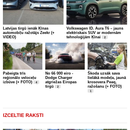
Latvijas tirgū ienāk Ķīnas
Volkswagen ID. Aura T6 – jauns
F
automobiļu ražotājs Zeekr (+
elektriskais SUV ar modernām
U
VIDEO)
tehnoloģijām Ķīnai
2
Pabeigta trīs
No 66 000 eiro -
Škoda uzsāk sava
A
reģionālo veloceļu
Dodge Charger
lielākā modeļa, jaunā
a
izbūve (+ FOTO)
atgriežas Eiropas
krosovera Peaq,
p
4
tirgū
ražošanu (+ FOTO)
d
2
1
IZCELTIE RAKSTI