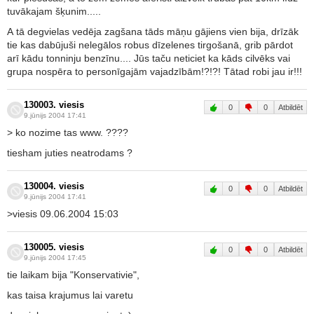
tuvākajam šķunim.....
A tā degvielas vedēja zagšana tāds māņu gājiens vien bija, drīzāk
tie kas dabūjuši nelegālos robus dīzelenes tirgošanā, grib pārdot
arī kādu tonninju benzīnu.... Jūs taču neticiet ka kāds cilvēks vai
grupa nospēra to personīgajām vajadzībām!?!?! Tātad robi jau ir!!!
130003. viesis
0
0
Atbildēt
9.jūnijs 2004 17:41
> ko nozime tas www. ????
tiesham juties neatrodams ?
130004. viesis
0
0
Atbildēt
9.jūnijs 2004 17:41
>viesis 09.06.2004 15:03
130005. viesis
0
0
Atbildēt
9.jūnijs 2004 17:45
tie laikam bija "Konservativie",
kas taisa krajumus lai varetu