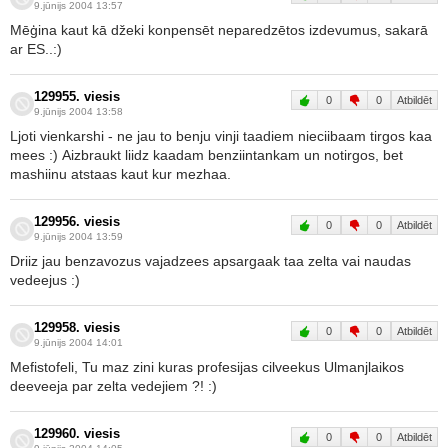
9.jūnijs 2004 13:57
Mēģina kaut kā džeki konpensēt neparedzētos izdevumus, sakarā
ar ES..:)
129955. viesis
0
0
Atbildēt
9.jūnijs 2004 13:58
Ljoti vienkarshi - ne jau to benju vinji taadiem nieciibaam tirgos kaa
mees :) Aizbraukt liidz kaadam benziintankam un notirgos, bet
mashiinu atstaas kaut kur mezhaa.
129956. viesis
0
0
Atbildēt
9.jūnijs 2004 13:59
Driiz jau benzavozus vajadzees apsargaak taa zelta vai naudas
vedeejus :)
129958. viesis
0
0
Atbildēt
9.jūnijs 2004 14:01
Mefistofeli, Tu maz zini kuras profesijas cilveekus Ulmanjlaikos
deeveeja par zelta vedejiem ?! :)
129960. viesis
0
0
Atbildēt