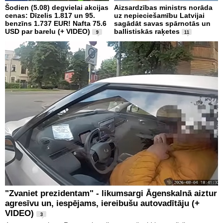
Šodien (5.08) degvielai akcijas
Aizsardzības ministrs norāda
cenas: Dīzelis 1.817 un 95.
uz nepieciešamību Latvijai
benzīns 1.737 EUR! Nafta 75.6
sagādāt savas spārnotās un
USD par barelu (+ VIDEO)
ballistiskās raķetes
9
11
"Zvaniet prezidentam" - likumsargi Āgenskalnā aiztur
agresīvu un, iespējams, iereibušu autovadītāju (+
VIDEO)
3