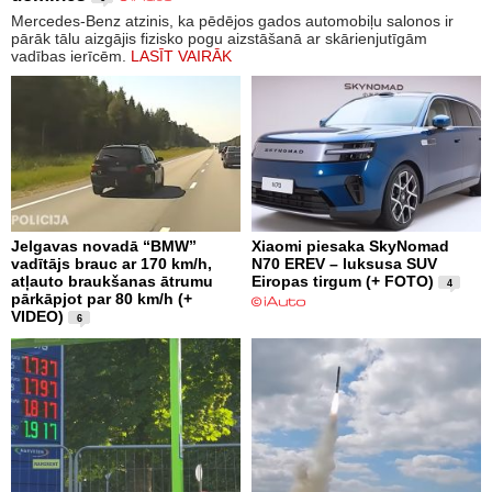
Mercedes-Benz atzinis, ka pēdējos gados automobiļu salonos ir
pārāk tālu aizgājis fizisko pogu aizstāšanā ar skārienjutīgām
vadības ierīcēm.
LASĪT VAIRĀK
Jelgavas novadā “BMW”
Xiaomi piesaka SkyNomad
vadītājs brauc ar 170 km/h,
N70 EREV – luksusa SUV
atļauto braukšanas ātrumu
Eiropas tirgum (+ FOTO)
4
pārkāpjot par 80 km/h (+
VIDEO)
6