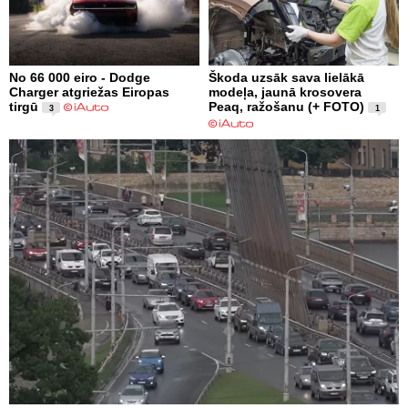
No 66 000 eiro - Dodge
Škoda uzsāk sava lielākā
Charger atgriežas Eiropas
modeļa, jaunā krosovera
tirgū
Peaq, ražošanu (+ FOTO)
3
1