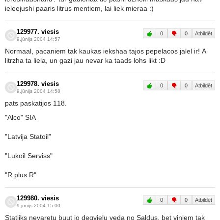
ieleejushi paaris litrus mentiem, lai liek mieraa :)
129977. viesis
0
0
Atbildēt
9.jūnijs 2004 14:57
Normaal, pacaniem tak kaukas iekshaa tajos pepelacos jalel ir! A
litrzha ta liela, un gazi jau nevar ka taads lohs likt :D
129978. viesis
0
0
Atbildēt
9.jūnijs 2004 14:58
pats paskatijos 118.
"Alco" SIA
"Latvija Statoil"
"Lukoil Serviss"
"R plus R"
129980. viesis
0
0
Atbildēt
9.jūnijs 2004 15:00
Statjiks nevaretu buut jo degvielu veda no Saldus, bet viniem tak