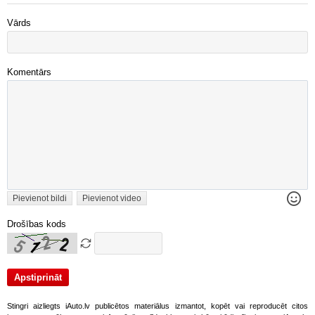
Vārds
Komentārs
Pievienot bildi
Pievienot video
Drošības kods
Stingri aizliegts iAuto.lv publicētos materiālus izmantot, kopēt vai reproducēt citos