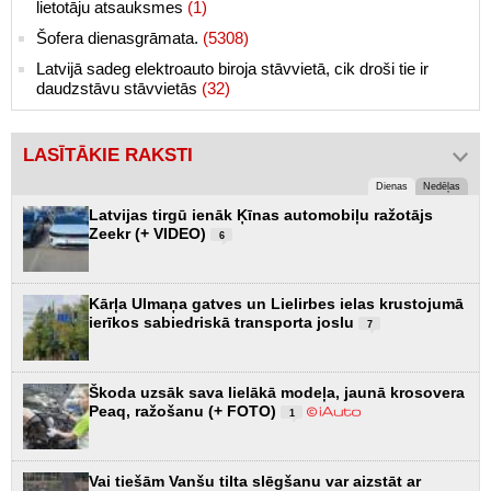
lietotāju atsauksmes
(1)
Šofera dienasgrāmata.
(5308)
Latvijā sadeg elektroauto biroja stāvvietā, cik droši tie ir
daudzstāvu stāvvietās
(32)
LASĪTĀKIE RAKSTI
Dienas
Nedēļas
Latvijas tirgū ienāk Ķīnas automobiļu ražotājs
Zeekr (+ VIDEO)
6
Kārļa Ulmaņa gatves un Lielirbes ielas krustojumā
ierīkos sabiedriskā transporta joslu
7
Škoda uzsāk sava lielākā modeļa, jaunā krosovera
Peaq, ražošanu (+ FOTO)
1
Vai tiešām Vanšu tilta slēgšanu var aizstāt ar