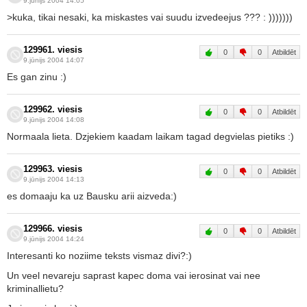
9.jūnijs 2004 14:05
>kuka, tikai nesaki, ka miskastes vai suudu izvedeejus ??? : )))))))
129961. viesis
0
0
Atbildēt
9.jūnijs 2004 14:07
Es gan zinu :)
129962. viesis
0
0
Atbildēt
9.jūnijs 2004 14:08
Normaala lieta. Dzjekiem kaadam laikam tagad degvielas pietiks :)
129963. viesis
0
0
Atbildēt
9.jūnijs 2004 14:13
es domaaju ka uz Bausku arii aizveda:)
129966. viesis
0
0
Atbildēt
9.jūnijs 2004 14:24
Interesanti ko noziime teksts vismaz divi?:)
Un veel nevareju saprast kapec doma vai ierosinat vai nee
kriminallietu?