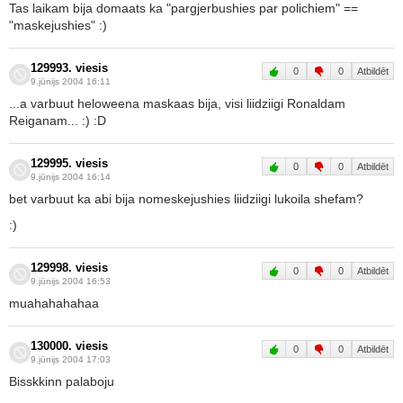
Tas laikam bija domaats ka "pargjerbushies par polichiem" ==
"maskejushies" :)
129993. viesis
0
0
Atbildēt
9.jūnijs 2004 16:11
...a varbuut heloweena maskaas bija, visi liidziigi Ronaldam
Reiganam... :) :D
129995. viesis
0
0
Atbildēt
9.jūnijs 2004 16:14
bet varbuut ka abi bija nomeskejushies liidziigi lukoila shefam?
:)
129998. viesis
0
0
Atbildēt
9.jūnijs 2004 16:53
muahahahahaa
130000. viesis
0
0
Atbildēt
9.jūnijs 2004 17:03
Bisskkinn palaboju