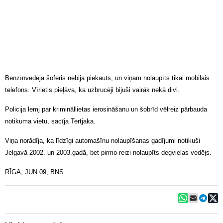
Benzīnvedēja šoferis nebija piekauts, un viņam nolaupīts tikai mobilais
telefons. Vīrietis pieļāva, ka uzbrucēji bijuši vairāk nekā divi.
Policija lemj par krimināllietas ierosināšanu un šobrīd vēlreiz pārbauda
notikuma vietu, sacīja Tertjaka.
Viņa norādīja, ka līdzīgi automašīnu nolaupīšanas gadījumi notikuši
Jelgavā 2002. un 2003.gadā, bet pirmo reizi nolaupīts degvielas vedējs.
RĪGA, JUN 09, BNS