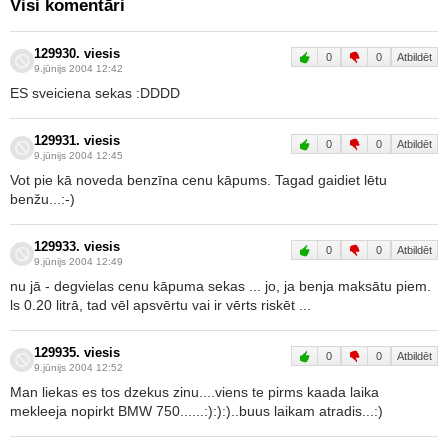
Visi komentāri
129930. viesis
0
0
Atbildēt
9.jūnijs 2004 12:42
ES sveiciena sekas :DDDD
129931. viesis
0
0
Atbildēt
9.jūnijs 2004 12:45
Vot pie kā noveda benzīna cenu kāpums. Tagad gaidiet lētu
benžu...:-)
129933. viesis
0
0
Atbildēt
9.jūnijs 2004 12:49
nu jā - degvielas cenu kāpuma sekas ... jo, ja benja maksātu piem.
ls 0.20 litrā, tad vēl apsvērtu vai ir vērts riskēt ...
129935. viesis
0
0
Atbildēt
9.jūnijs 2004 12:52
Man liekas es tos dzekus zinu....viens te pirms kaada laika
mekleeja nopirkt BMW 750......:):):)..buus laikam atradis...:)