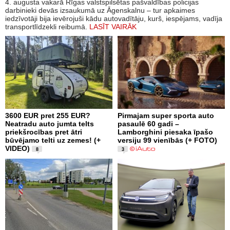
4. augusta vakarā Rīgas valstspilsētas pašvaldības policijas
darbinieki devās izsaukumā uz Āgenskalnu – tur apkaimes
iedzīvotāji bija ievērojuši kādu autovadītāju, kurš, iespējams, vadīja
transportlīdzekli reibumā.
LASĪT VAIRĀK
3600 EUR pret 255 EUR?
Pirmajam super sporta auto
Neatradu auto jumta telts
pasaulē 60 gadi –
priekšrocības pret ātri
Lamborghini piesaka īpašo
būvējamo telti uz zemes! (+
versiju 99 vienībās (+ FOTO)
VIDEO)
8
3