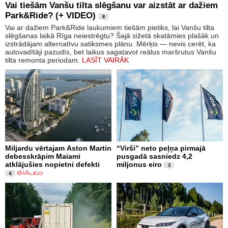
Vai tiešām Vanšu tilta slēgšanu var aizstāt ar dažiem
Park&Ride? (+ VIDEO)
8
Vai ar dažiem Park&Ride laukumiem tiešām pietiks, lai Vanšu tilta
slēgšanas laikā Rīga neiestrēgtu? Šajā sižetā skatāmies plašāk un
izstrādājam alternatīvu satiksmes plānu. Mērķis — nevis cerēt, ka
autovadītāji pazudīs, bet laikus sagatavot reālus maršrutus Vanšu
tilta remonta periodam.
LASĪT VAIRĀK
Miljardu vērtajam Aston Martin
“Virši” neto peļņa pirmajā
debesskrāpim Maiami
pusgadā sasniedz 4,2
atklājušies nopietni defekti
miljonus eiro
3
6