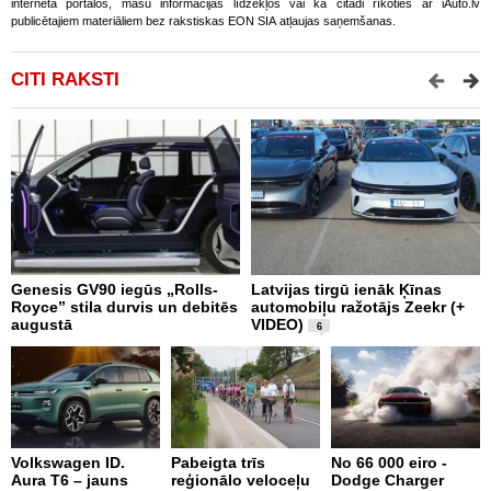
interneta portālos, masu informācijas līdzekļos vai kā citādi rīkoties ar iAuto.lv
publicētajiem materiāliem bez rakstiskas EON SIA atļaujas saņemšanas.
CITI RAKSTI
Genesis GV90 iegūs „Rolls-
Latvijas tirgū ienāk Ķīnas
Š
Royce” stila durvis un debitēs
automobiļu ražotājs Zeekr (+
m
augustā
VIDEO)
P
6
Volkswagen ID.
Pabeigta trīs
No 66 000 eiro -
M
Aura T6 – jauns
reģionālo veloceļu
Dodge Charger
A