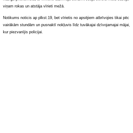
viņam rokas un atstāja vīrieti mežā.
Notikums noticis ap plkst.19, bet vīrietis no apsējiem atbrīvojies tikai pēc
vairākām stundām un pusnaktī nokļuvis līdz tuvākajai dzīvojamajai mājai,
kur piezvanījis policijai.