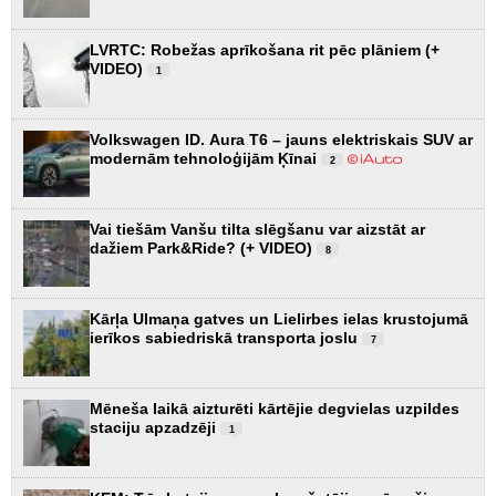
LVRTC: Robežas aprīkošana rit pēc plāniem (+
VIDEO)
1
Volkswagen ID. Aura T6 – jauns elektriskais SUV ar
modernām tehnoloģijām Ķīnai
2
Vai tiešām Vanšu tilta slēgšanu var aizstāt ar
dažiem Park&Ride? (+ VIDEO)
8
Kārļa Ulmaņa gatves un Lielirbes ielas krustojumā
ierīkos sabiedriskā transporta joslu
7
Mēneša laikā aizturēti kārtējie degvielas uzpildes
staciju apzadzēji
1