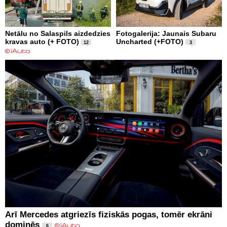
Netālu no Salaspils aizdedzies
Fotogalerija: Jaunais Subaru
kravas auto (+ FOTO)
Uncharted (+FOTO)
12
3
Arī Mercedes atgriezīs fiziskās pogas, tomēr ekrāni
dominēs
6