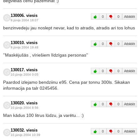
degvielas cenu pazeminat :)
130006. viesis
0
0
Atbildēt
9.jūnijs 2004 18:07
benzinvedeju jau noslept nevar, kad to atradis, atradis ari tos lohus
130010. viesis
0
0
Atbildēt
9.jūnijs 2004 19:48
''Maskējušās , vīriešiem līdzīgas personas''
130017. viesis
0
0
Atbildēt
10.jūnijs 2004 0:05
Paardod izlejamo bendziinu e95. Cena par tonnu 300ls. Sikakan
informacija pa talr 0245456.
130020. viesis
0
0
Atbildēt
10.jūnijs 2004 8:56
Man kādus 100 litrus lūdzu, ja varētu... :)
130032. viesis
0
0
Atbildēt
10.jūnijs 2004 10:39