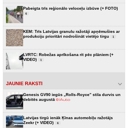
Pabeigta trīs reģionālo veloceļu izbūve (+ FOTO)
6
KEM: Trīs Latvijas granulu ražotāji apņēmušies ar
produkciju prioritāri nodrošināt vietējo tirgu
1
LVRTC: Robežas aprīkošana rit pēc plāniem (+
VIDEO)
1
JAUNIE RAKSTI
Genesis GV90 iegūs „Rolls-Royce” stila durvis un
debitēs augustā
Latvijas tirgū ienāk Ķīnas automobiļu ražotājs
Zeekr (+ VIDEO)
6