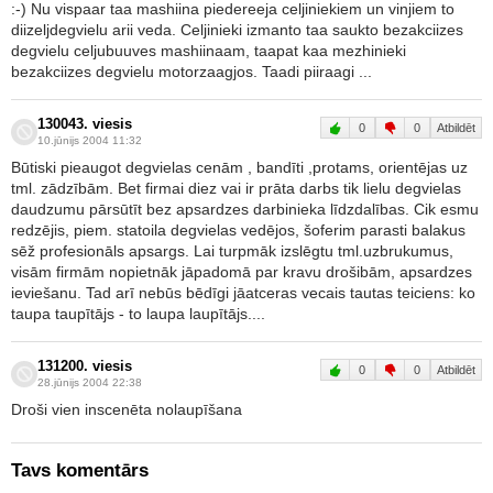
:-) Nu vispaar taa mashiina piedereeja celjiniekiem un vinjiem to
diizeljdegvielu arii veda. Celjinieki izmanto taa saukto bezakciizes
degvielu celjubuuves mashiinaam, taapat kaa mezhinieki
bezakciizes degvielu motorzaagjos. Taadi piiraagi ...
130043. viesis
0
0
Atbildēt
10.jūnijs 2004 11:32
Būtiski pieaugot degvielas cenām , bandīti ,protams, orientējas uz
tml. zādzībām. Bet firmai diez vai ir prāta darbs tik lielu degvielas
daudzumu pārsūtīt bez apsardzes darbinieka līdzdalības. Cik esmu
redzējis, piem. statoila degvielas vedējos, šoferim parasti balakus
sēž profesionāls apsargs. Lai turpmāk izslēgtu tml.uzbrukumus,
visām firmām nopietnāk jāpadomā par kravu drošibām, apsardzes
ieviešanu. Tad arī nebūs bēdīgi jāatceras vecais tautas teiciens: ko
taupa taupītājs - to laupa laupītājs....
131200. viesis
0
0
Atbildēt
28.jūnijs 2004 22:38
Droši vien inscenēta nolaupīšana
Tavs komentārs