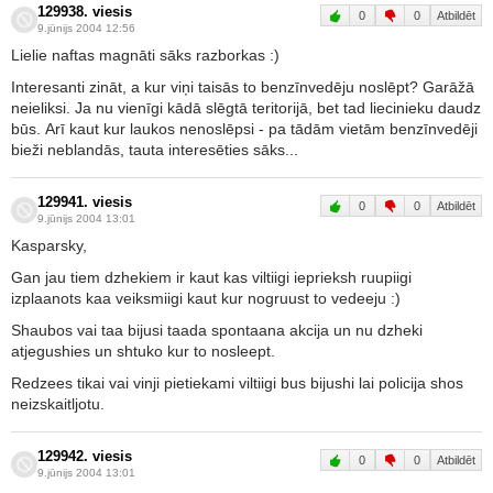
129938. viesis
0
0
Atbildēt
9.jūnijs 2004 12:56
Lielie naftas magnāti sāks razborkas :)
Interesanti zināt, a kur viņi taisās to benzīnvedēju noslēpt? Garāžā
neieliksi. Ja nu vienīgi kādā slēgtā teritorijā, bet tad liecinieku daudz
būs. Arī kaut kur laukos nenoslēpsi - pa tādām vietām benzīnvedēji
bieži neblandās, tauta interesēties sāks...
129941. viesis
0
0
Atbildēt
9.jūnijs 2004 13:01
Kasparsky,
Gan jau tiem dzhekiem ir kaut kas viltiigi ieprieksh ruupiigi
izplaanots kaa veiksmiigi kaut kur nogruust to vedeeju :)
Shaubos vai taa bijusi taada spontaana akcija un nu dzheki
atjegushies un shtuko kur to nosleept.
Redzees tikai vai vinji pietiekami viltiigi bus bijushi lai policija shos
neizskaitljotu.
129942. viesis
0
0
Atbildēt
9.jūnijs 2004 13:01