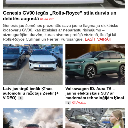
Genesis GV90 iegūs „Rolls-Royce” stila durvis un
debitēs augustā
Genesis jau šomēnes prezentēs savu jauno flagmaņa elektrisko
krosoveru GV90, kas izcelsies ar neparastu risinājumu –
aizmugurējām durvīm, kuras atveras pretējā virzienā, līdzīgi kā
Rolls-Royce Cullinan un Ferrari Purosangue.
LASĪT VAIRĀK
Latvijas tirgū ienāk Ķīnas
Volkswagen ID. Aura T6 –
automobiļu ražotājs Zeekr (+
jauns elektriskais SUV ar
VIDEO)
modernām tehnoloģijām Ķīnai
6
2