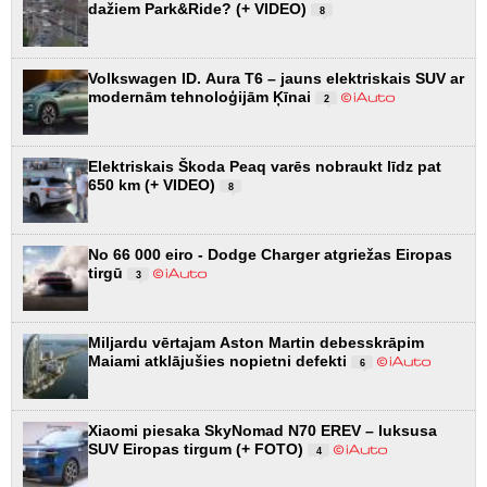
dažiem Park&Ride? (+ VIDEO)
8
Volkswagen ID. Aura T6 – jauns elektriskais SUV ar
modernām tehnoloģijām Ķīnai
2
Elektriskais Škoda Peaq varēs nobraukt līdz pat
650 km (+ VIDEO)
8
No 66 000 eiro - Dodge Charger atgriežas Eiropas
tirgū
3
Miljardu vērtajam Aston Martin debesskrāpim
Maiami atklājušies nopietni defekti
6
Xiaomi piesaka SkyNomad N70 EREV – luksusa
SUV Eiropas tirgum (+ FOTO)
4