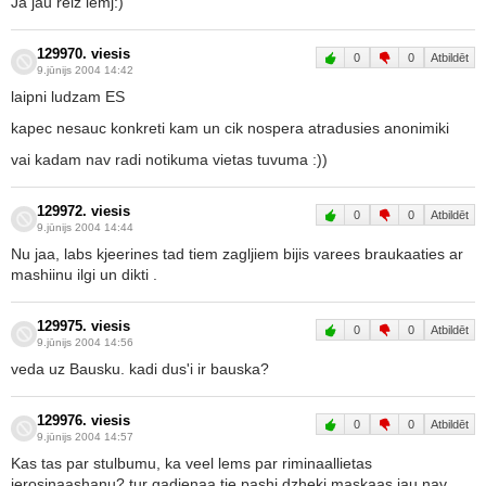
Ja jau reiz lemj:)
129970. viesis
0
0
Atbildēt
9.jūnijs 2004 14:42
laipni ludzam ES
kapec nesauc konkreti kam un cik nospera atradusies anonimiki
vai kadam nav radi notikuma vietas tuvuma :))
129972. viesis
0
0
Atbildēt
9.jūnijs 2004 14:44
Nu jaa, labs kjeerines tad tiem zagljiem bijis varees braukaaties ar
mashiinu ilgi un dikti .
129975. viesis
0
0
Atbildēt
9.jūnijs 2004 14:56
veda uz Bausku. kadi dus'i ir bauska?
129976. viesis
0
0
Atbildēt
9.jūnijs 2004 14:57
Kas tas par stulbumu, ka veel lems par riminaallietas
ierosinaashanu? tur gadienaa tie pashi dzheki maskaas jau nav