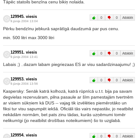
Tāpēc statoils benzīna cenu bikiņ nolaida.
129945. viesis
0
0
Atbildēt
9.jūnijs 2004 13:04
Pērku bendzīnu jebkurā saprātīgā daudzumā par pus cenu.
min. 500 litri max 3000 litri
129951. viesis
0
0
Atbildēt
9.jūnijs 2004 13:41
Labais ;) ..dazam labam piegriezaas ES ar visu sadardzinaajumu! ;)
129953. viesis
0
0
Atbildēt
9.jūnijs 2004 13:56
Kaspersky: Senāk katrā kolhozā, katrā rūpnīcā u.t.t. bija pa savam
degvielas rezervuāram, pilna pasaule ar šīm pamestajām tvertnēm
ar visiem sūkņiem kā DUS -- vajag tik izvēlēties piemērotāko un
fiksi tur visu sapumpēt iekšā. Oficiāli tās vairs nepastāv, jo neatbilst
nekādām normām, bet pats zinu tādas, kurās uzņēmumi tomēr
nelikumīgi (jo neatbilst drošības noteikumiem) šo to uzglabā.
129954. viesis
0
0
Atbildēt