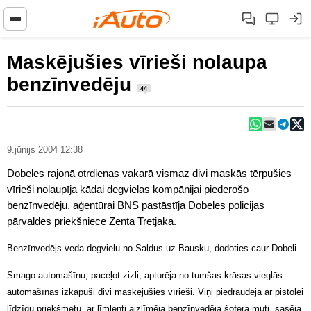
Maskējušies vīrieši nolaupa
benzīnvedēju
44
9.jūnijs 2004 12:38
Dobeles rajonā otrdienas vakarā vismaz divi maskās tērpušies
vīrieši nolaupīja kādai degvielas kompānijai piederošo
benzīnvedēju, aģentūrai BNS pastāstīja Dobeles policijas
pārvaldes priekšniece Zenta Tretjaka.
Benzīnvedējs veda degvielu no Saldus uz Bausku, dodoties caur Dobeli.
Smago automašīnu, paceļot zizli, apturēja no tumšas krāsas vieglās
automašīnas izkāpuši divi maskējušies vīrieši. Viņi piedraudēja ar pistolei
līdzīgu priekšmetu, ar līmlenti aizlīmēja benzīnvedēja šofera muti, sasēja