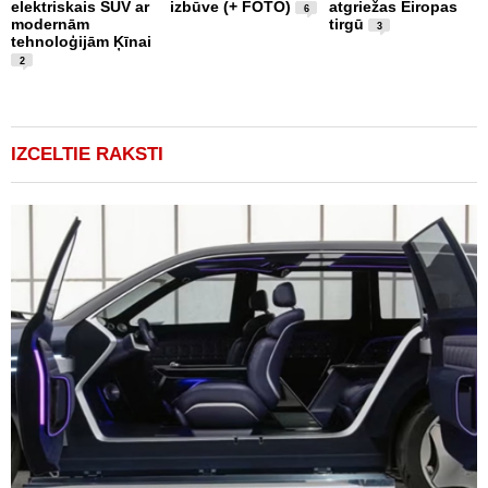
elektriskais SUV ar
izbūve (+ FOTO)
atgriežas Eiropas
d
6
modernām
tirgū
M
3
tehnoloģijām Ķīnai
n
2
IZCELTIE RAKSTI