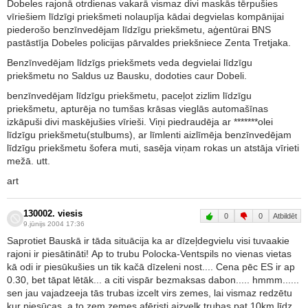
Dobeles rajonā otrdienas vakarā vismaz divi maskās tērpušies
vīriešiem līdzīgi priekšmeti nolaupīja kādai degvielas kompānijai
piederošo benzīnvedējam līdzīgu priekšmetu, aģentūrai BNS
pastāstīja Dobeles policijas pārvaldes priekšniece Zenta Tretjaka.
Benzīnvedējam līdzīgs priekšmets veda degvielai līdzīgu
priekšmetu no Saldus uz Bausku, dodoties caur Dobeli.
benzīnvedējam līdzīgu priekšmetu, paceļot zizlim līdzīgu
priekšmetu, apturēja no tumšas krāsas vieglās automašīnas
izkāpuši divi maskējušies vīrieši. Viņi piedraudēja ar *******olei
līdzīgu priekšmetu(stulbums), ar līmlenti aizlīmēja benzīnvedējam
līdzīgu priekšmetu šofera muti, sasēja viņam rokas un atstāja vīrieti
mežā. utt.
art
130002. viesis
0
0
Atbildēt
9.jūnijs 2004 17:36
Saprotiet Bauskā ir tāda situācija ka ar dīzeļdegvielu visi tuvaakie
rajoni ir piesātināti! Ap to trubu Polocka-Ventspils no vienas vietas
kā odi ir piesūkušies un tik kačā dīzeleni nost.... Cena pēc ES ir ap
0.30, bet tāpat lētāk... a citi vispār bezmaksas dabon..... hmmm......
sen jau vajadzeeja tās trubas izcelt virs zemes, lai vismaz redzētu
kur piesūcas, a to zem zemes afēristi aizvelk trubas pat 10km līdz