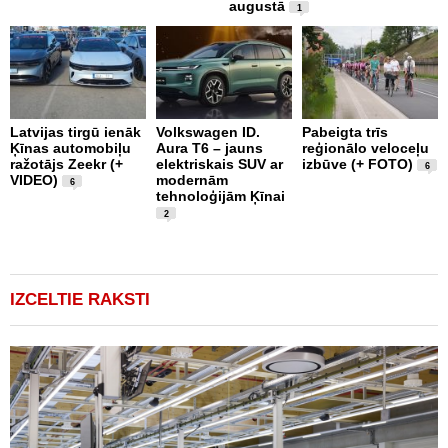
augustā
t
1
Latvijas tirgū ienāk
Volkswagen ID.
Pabeigta trīs
F
Ķīnas automobiļu
Aura T6 – jauns
reģionālo veloceļu
J
ražotājs Zeekr (+
elektriskais SUV ar
izbūve (+ FOTO)
U
6
VIDEO)
modernām
6
tehnoloģijām Ķīnai
2
IZCELTIE RAKSTI