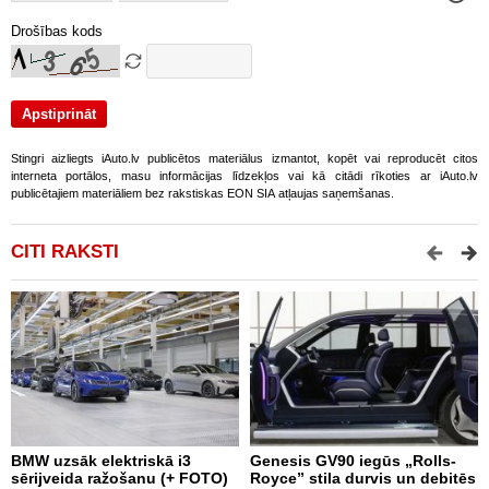
Drošības kods
Stingri aizliegts iAuto.lv publicētos materiālus izmantot, kopēt vai reproducēt citos
interneta portālos, masu informācijas līdzekļos vai kā citādi rīkoties ar iAuto.lv
publicētajiem materiāliem bez rakstiskas EON SIA atļaujas saņemšanas.
CITI RAKSTI
BMW uzsāk elektriskā i3
Genesis GV90 iegūs „Rolls-
N
sērijveida ražošanu (+ FOTO)
Royce” stila durvis un debitēs
C