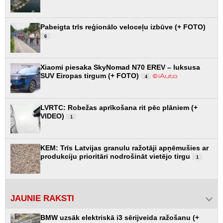
Pabeigta trīs reģionālo veloceļu izbūve (+ FOTO)
6
Xiaomi piesaka SkyNomad N70 EREV – luksusa
SUV Eiropas tirgum (+ FOTO)
4
LVRTC: Robežas aprīkošana rit pēc plāniem (+
VIDEO)
1
KEM: Trīs Latvijas granulu ražotāji apņēmušies ar
produkciju prioritāri nodrošināt vietējo tirgu
1
JAUNIE RAKSTI
BMW uzsāk elektriskā i3 sērijveida ražošanu (+