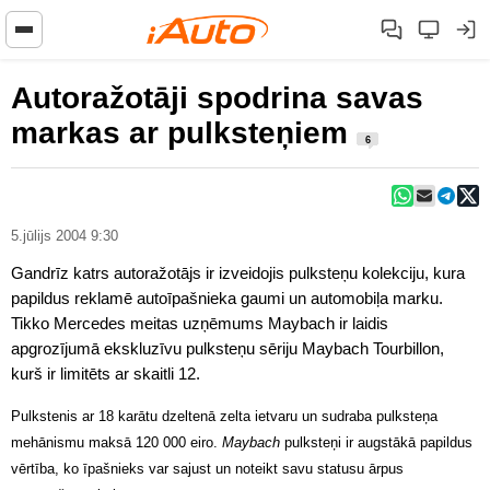
Autoražotāji spodrina savas
markas ar pulksteņiem
6
5.jūlijs 2004 9:30
Gandrīz katrs autoražotājs ir izveidojis pulksteņu kolekciju, kura
papildus reklamē autoīpašnieka gaumi un automobiļa marku.
Tikko Mercedes meitas uzņēmums Maybach ir laidis
apgrozījumā ekskluzīvu pulksteņu sēriju Maybach Tourbillon,
kurš ir limitēts ar skaitli 12.
Pulkstenis ar 18 karātu dzeltenā zelta ietvaru un sudraba pulksteņa
mehānismu maksā 120 000 eiro.
Maybach
pulksteņi ir augstākā papildus
vērtība, ko īpašnieks var sajust un noteikt savu statusu ārpus