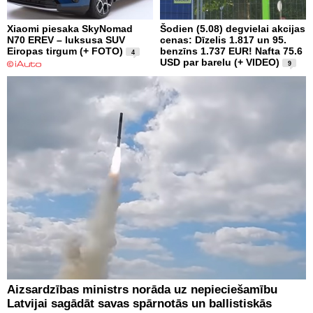
Xiaomi piesaka SkyNomad
Šodien (5.08) degvielai akcijas
N70 EREV – luksusa SUV
cenas: Dīzelis 1.817 un 95.
Eiropas tirgum (+ FOTO)
benzīns 1.737 EUR! Nafta 75.6
4
USD par barelu (+ VIDEO)
9
Aizsardzības ministrs norāda uz nepieciešamību
Latvijai sagādāt savas spārnotās un ballistiskās