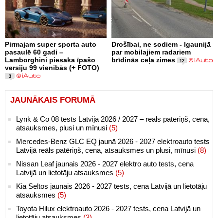
Pirmajam super sporta auto
Drošībai, ne sodiem - Igaunijā
pasaulē 60 gadi –
par mobilajiem radariem
Lamborghini piesaka īpašo
brīdinās ceļa zimes
12
versiju 99 vienībās (+ FOTO)
3
JAUNĀKAIS FORUMĀ
Lynk & Co 08 tests Latvijā 2026 / 2027 – reāls patēriņš, cena,
atsauksmes, plusi un mīnusi
(5)
Mercedes-Benz GLC EQ jaunā 2026 - 2027 elektroauto tests
Latvijā reāls patēriņš, cena, atsauksmes un plusi, mīnusi
(8)
Nissan Leaf jaunais 2026 - 2027 elektro auto tests, cena
Latvijā un lietotāju atsauksmes
(5)
Kia Seltos jaunais 2026 - 2027 tests, cena Latvijā un lietotāju
atsauksmes
(5)
Toyota Hilux elektroauto 2026 - 2027 tests, cena Latvijā un
lietotāju atsauksmes
(3)