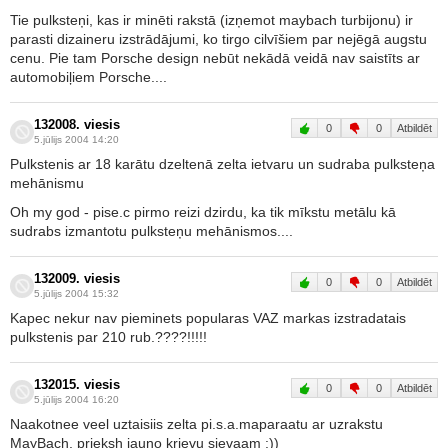
Tie pulksteņi, kas ir minēti rakstā (izņemot maybach turbijonu) ir
parasti dizaineru izstrādājumi, ko tirgo cilvīšiem par nejēgā augstu
cenu. Pie tam Porsche design nebūt nekādā veidā nav saistīts ar
automobiļiem Porsche....
132008. viesis
0
0
Atbildēt
5.jūlijs 2004 14:20
Pulkstenis ar 18 karātu dzeltenā zelta ietvaru un sudraba pulksteņa
mehānismu
Oh my god - pise.c pirmo reizi dzirdu, ka tik mīkstu metālu kā
sudrabs izmantotu pulksteņu mehānismos....
132009. viesis
0
0
Atbildēt
5.jūlijs 2004 15:32
Kapec nekur nav pieminets popularas VAZ markas izstradatais
pulkstenis par 210 rub.????!!!!!
132015. viesis
0
0
Atbildēt
5.jūlijs 2004 16:20
Naakotnee veel uztaisiis zelta pi.s.a.maparaatu ar uzrakstu
MayBach, prieksh jauno krievu sievaam :))