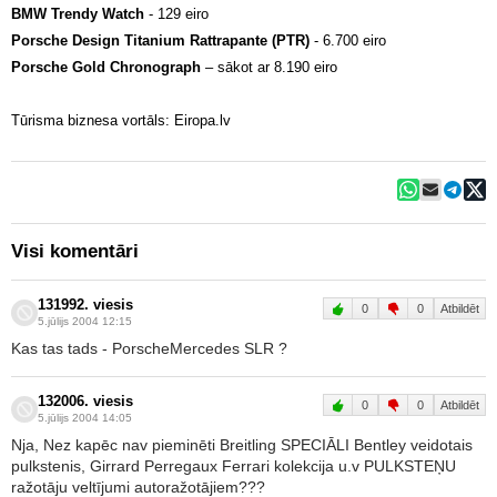
BMW Trendy Watch
- 129 eiro
Porsche Design Titanium Rattrapante (PTR)
- 6.700 eiro
Porsche Gold Chronograph
– sākot ar 8.190 eiro
Tūrisma biznesa vortāls:
Eiropa.lv
Visi komentāri
131992. viesis
0
0
Atbildēt
5.jūlijs 2004 12:15
Kas tas tads - PorscheMercedes SLR ?
132006. viesis
0
0
Atbildēt
5.jūlijs 2004 14:05
Nja, Nez kapēc nav pieminēti Breitling SPECIĀLI Bentley veidotais
pulkstenis, Girrard Perregaux Ferrari kolekcija u.v PULKSTEŅU
ražotāju veltījumi autoražotājiem???