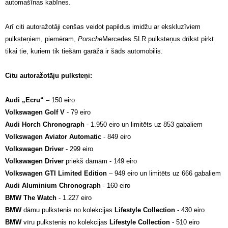
automašīnas kabīnes.
Arī citi autoražotāji cenšas veidot papildus imidžu ar ekskluzīviem
pulksteņiem, piemēram,
Porsche
Mercedes SLR pulksteņus drīkst pirkt
tikai tie, kuriem tik tiešām garāžā ir šāds automobilis.
Citu autoražotāju pulksteņi:
Audi „Ecru“
– 150 eiro
Volkswagen Golf V
- 79 eiro
Audi Horch Chronograph
- 1.950 eiro un limitēts uz 853 gabaliem
Volkswagen Aviator Automatic
- 849 eiro
Volkswagen Driver
- 299 eiro
Volkswagen Driver
priekš dāmām - 149 eiro
Volkswagen GTI Limited Edition
– 949 eiro un limitēts uz 666 gabaliem
Audi Aluminium Chronograph
- 160 eiro
BMW The Watch
- 1.227 eiro
BMW
dāmu pulkstenis no kolekcijas
Lifestyle Collection
- 430 eiro
BMW
vīru pulkstenis no kolekcijas
Lifestyle Collection
- 510 eiro