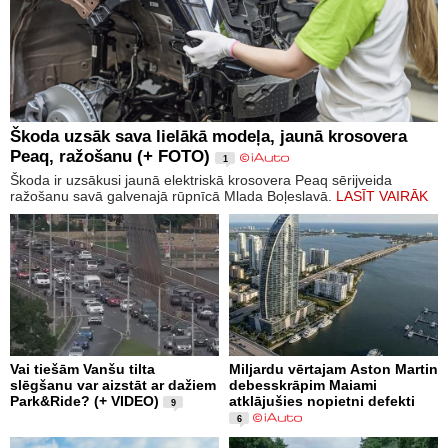
Škoda uzsāk sava lielākā modeļa, jaunā krosovera
Peaq, ražošanu (+ FOTO)
1
Škoda ir uzsākusi jaunā elektriskā krosovera Peaq sērijveida
ražošanu savā galvenajā rūpnīcā Mlada Boļeslavā.
LASĪT VAIRĀK
Vai tiešām Vanšu tilta
Miljardu vērtajam Aston Martin
slēgšanu var aizstāt ar dažiem
debesskrāpim Maiami
Park&Ride? (+ VIDEO)
atklājušies nopietni defekti
9
6