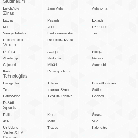
Sludinājumi
Lietoti Auto
Jauni Auto
Autonoma
Ziņas
Latvijā
Pasaulē
Izklaide
Moto
Velo
Uz Ūdens
Smagā Tehnika
Lauksaimniecība
Testi
Reklāmraksti
Redaktora Izvēle
Vīriem
Drošība
Avārijas
Policija
Akadēmija
Satiksme
Garāžā
Ceļojumi
Militāri
Autoklubi
Karte
Reakcijas tests
Tehnoloģijas
Enerģētika
Tālruņi
Datori&Portatīvie
Testi
Internets&App
Spēles
Foto&Video
TV&Cita Tehnika
Gadžeti
Dažādi
Sports
Rallijs
Kross
Šoseja
4x4
Moto
Velo
Uz Ūdens
Trases
Kalendārs
Video&TV
Forums