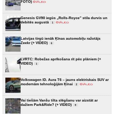
FOTO)
Genesis GV90 iegūs „Rolls-Royce” stila durvis un
debitēs augustā
1
Latvijas tirgū ienāk Ķīnas automobiļu ražotājs
Zeekr (+ VIDEO)
6
LVRTC: Robežas aprīkošana rit pēc plāniem (+
VIDEO)
1
Volkswagen ID. Aura T6 – jauns elektriskais SUV ar
modernām tehnoloģijām Ķīnai
2
Vai tiešām Vanšu tilta slēgšanu var aizstāt ar
dažiem Park&Ride? (+ VIDEO)
9