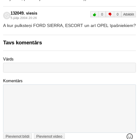
132049. viesis
0
0
Atbildēt
5.jūlijs 2004 20:26
A kur pulksteņi FORD SIERRA, ESCORT un arī OPEL īpašniekiem?
Tavs komentārs
Vārds
Komentārs
Pievienot bildi
Pievienot video