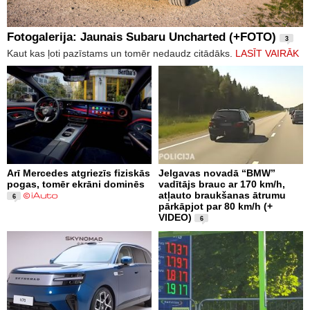
Fotogalerija: Jaunais Subaru Uncharted (+FOTO)
3
Kaut kas ļoti pazīstams un tomēr nedaudz citādāks.
LASĪT VAIRĀK
Arī Mercedes atgriezīs fiziskās
Jelgavas novadā “BMW”
pogas, tomēr ekrāni dominēs
vadītājs brauc ar 170 km/h,
atļauto braukšanas ātrumu
6
pārkāpjot par 80 km/h (+
VIDEO)
6