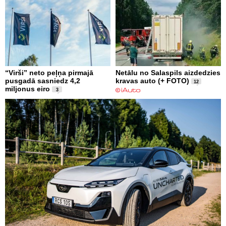
“Virši” neto peļņa pirmajā
Netālu no Salaspils aizdedzies
pusgadā sasniedz 4,2
kravas auto (+ FOTO)
12
miljonus eiro
3