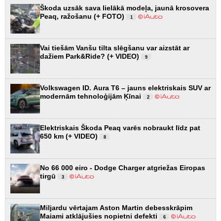
Škoda uzsāk sava lielākā modeļa, jaunā krosovera
Peaq, ražošanu (+ FOTO)
1
Vai tiešām Vanšu tilta slēgšanu var aizstāt ar
dažiem Park&Ride? (+ VIDEO)
9
Volkswagen ID. Aura T6 – jauns elektriskais SUV ar
modernām tehnoloģijām Ķīnai
2
Elektriskais Škoda Peaq varēs nobraukt līdz pat
650 km (+ VIDEO)
8
No 66 000 eiro - Dodge Charger atgriežas Eiropas
tirgū
3
Miljardu vērtajam Aston Martin debesskrāpim
Maiami atklājušies nopietni defekti
6