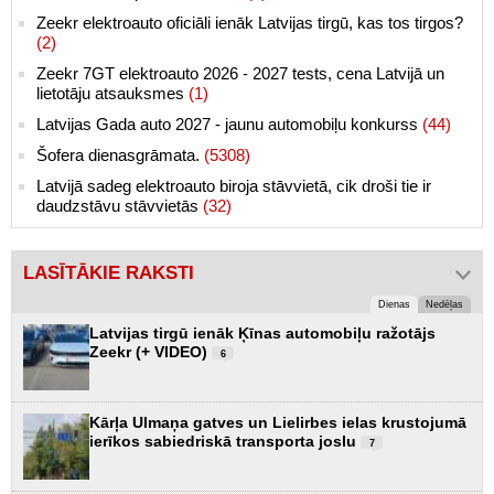
Zeekr elektroauto oficiāli ienāk Latvijas tirgū, kas tos tirgos?
(2)
Zeekr 7GT elektroauto 2026 - 2027 tests, cena Latvijā un
lietotāju atsauksmes
(1)
Latvijas Gada auto 2027 - jaunu automobiļu konkurss
(44)
Šofera dienasgrāmata.
(5308)
Latvijā sadeg elektroauto biroja stāvvietā, cik droši tie ir
daudzstāvu stāvvietās
(32)
LASĪTĀKIE RAKSTI
Dienas
Nedēļas
Latvijas tirgū ienāk Ķīnas automobiļu ražotājs
Zeekr (+ VIDEO)
6
Kārļa Ulmaņa gatves un Lielirbes ielas krustojumā
ierīkos sabiedriskā transporta joslu
7