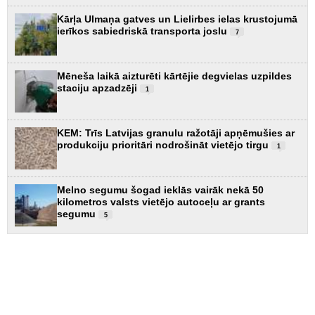
Kārļa Ulmaņa gatves un Lielirbes ielas krustojumā
ierīkos sabiedriskā transporta joslu
7
Mēneša laikā aizturēti kārtējie degvielas uzpildes
staciju apzadzēji
1
KEM: Trīs Latvijas granulu ražotāji apņēmušies ar
produkciju prioritāri nodrošināt vietējo tirgu
1
Melno segumu šogad ieklās vairāk nekā 50
kilometros valsts vietējo autoceļu ar grants
segumu
5