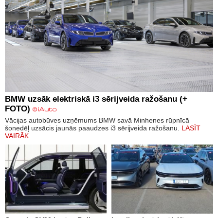
BMW uzsāk elektriskā i3 sērijveida ražošanu (+
FOTO)
Vācijas autobūves uzņēmums BMW savā Minhenes rūpnīcā
šonedēļ uzsācis jaunās paaudzes i3 sērijveida ražošanu.
LASĪT
VAIRĀK