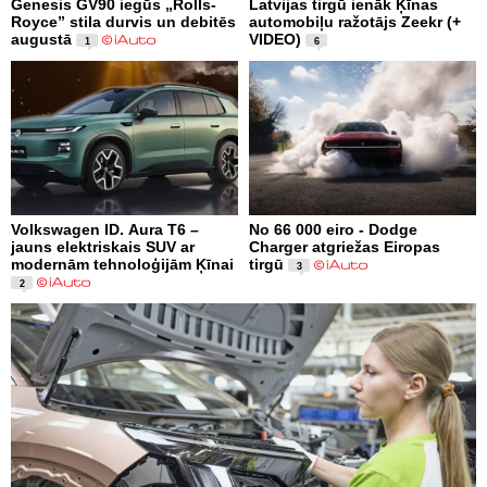
Genesis GV90 iegūs „Rolls-
Latvijas tirgū ienāk Ķīnas
Royce” stila durvis un debitēs
automobiļu ražotājs Zeekr (+
augustā
VIDEO)
1
6
Volkswagen ID. Aura T6 –
No 66 000 eiro - Dodge
jauns elektriskais SUV ar
Charger atgriežas Eiropas
modernām tehnoloģijām Ķīnai
tirgū
3
2