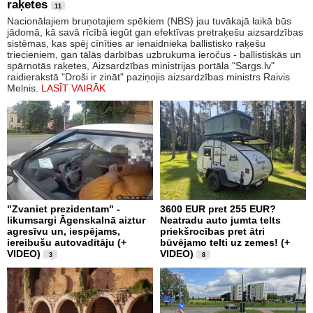
raķetes
11
Nacionālajiem bruņotajiem spēkiem (NBS) jau tuvākajā laikā būs
jādomā, kā savā rīcībā iegūt gan efektīvas pretraķešu aizsardzības
sistēmas, kas spēj cīnīties ar ienaidnieka ballistisko raķešu
triecieniem, gan tālās darbības uzbrukuma ieročus - ballistiskās un
spārnotās raķetes, Aizsardzības ministrijas portāla "Sargs.lv"
raidierakstā "Droši ir zināt" paziņojis aizsardzības ministrs Raivis
Melnis.
LASĪT VAIRĀK
"Zvaniet prezidentam" -
3600 EUR pret 255 EUR?
likumsargi Āgenskalnā aiztur
Neatradu auto jumta telts
agresīvu un, iespējams,
priekšrocības pret ātri
iereibušu autovadītāju (+
būvējamo telti uz zemes! (+
VIDEO)
VIDEO)
3
8