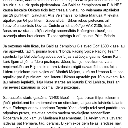
izaudzis jau līdz goda pjedestālam. Arī Baltijas čempionāta un FIA NEZ
kausa ieskaitē Oskars ticis līdz trešajai vietai, no Veismaņa atpaliekot
par 29 punktiem. Savukārt Atis Veismanis no līdera Mariusa Miļevska
atpaliek par 64 punktiem. Sacensībām Biķerniekos pieteicies arī
lietuviešu sportists Dovilas Čiutele ar ļoti spēcīgo VAZ 2105, kurš
šosezon uz starta stājās vienīgi sacensībās Kačergines trasē, un
uzvarēja abos braucienos. Tikpat spēcīgs ir arī igaunis Prīts Pobels.
Ja sezonas vidū likās, ka Baltijas čempionu Gislaved Golf 1600 klasē jau
var apsveikt, tad 4. posmā līdera "Honda Racing Spice Racing Team"
sportista Iļja Balloda-Nagradova pozīcijas sašūpoja igaunis Raimo Kulli,
kurš Iļjam atņēma līdera pozīcijas. Jācer, ka Iļju neveiksmes vairs
nepiemeklēs un Biķerniekos tam izdosies atgūt savas līdera pozīcijas.
Līderu trijniekam pietuvojies arī Mārtiņš Majors, kurš no Urmasa Kitsinga
atpaliek par 8 punktiem, bet Jorenu Uškānu apsteidz par 10 punktiem. Kā
jau minēts iepriekš, šajā klasē startēs arī igaunis Erki Lehiste, kurš arī
var ieviest izmaiņas šī posma līderu pozīcijās.
Satraucošs starts gaidāms N1400 klasē – mājas trasei Biķerniekiem ir
jābūt pietiekami lielam iemeslam un stimulam, lai jaunais latviešu talants
Arvis Zārbergs ar savu sarkano Toyota Yaris kārtējo reizi sevi parādītu no
stiprākās puses, stājoties pretim saviem sīvākajiem sāncenšiem
Robertam Kupčikam un Madisam Kasementam. Ja Arvim viņus uzvarēt
izdevās pat Pērnavā, tad, cerams, Biķerniekos tiem lielas izredzes nav.