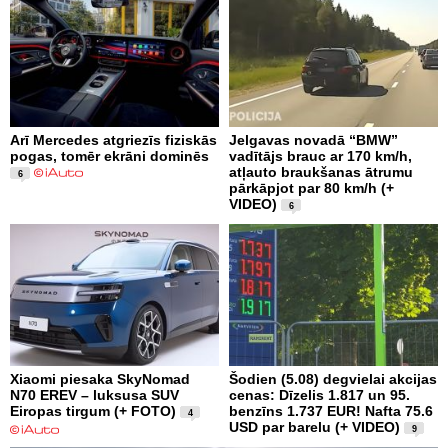
Arī Mercedes atgriezīs fiziskās
Jelgavas novadā “BMW”
pogas, tomēr ekrāni dominēs
vadītājs brauc ar 170 km/h,
atļauto braukšanas ātrumu
6
pārkāpjot par 80 km/h (+
VIDEO)
6
Xiaomi piesaka SkyNomad
Šodien (5.08) degvielai akcijas
N70 EREV – luksusa SUV
cenas: Dīzelis 1.817 un 95.
Eiropas tirgum (+ FOTO)
benzīns 1.737 EUR! Nafta 75.6
4
USD par barelu (+ VIDEO)
9