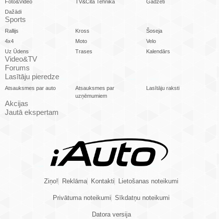
Foto&Video
TV&Cita Tehnika
Gadžeti
Dažādi
Sports
Rallijs
Kross
Šoseja
4x4
Moto
Velo
Uz Ūdens
Trases
Kalendārs
Video&TV
Forums
Lasītāju pieredze
Atsauksmes par auto
Atsauksmes par
Lasītāju raksti
uzņēmumiem
Akcijas
Jautā ekspertam
Ziņo!
Reklāma
Kontakti
Lietošanas noteikumi
Privātuma noteikumi
Sīkdatņu noteikumi
Datora versija