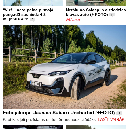
“Virši” neto peļņa pirmajā
Netālu no Salaspils aizdedzies
pusgadā sasniedz 4,2
kravas auto (+ FOTO)
11
miljonus eiro
2
Fotogalerija: Jaunais Subaru Uncharted (+FOTO)
3
Kaut kas ļoti pazīstams un tomēr nedaudz citādāks.
LASĪT VAIRĀK