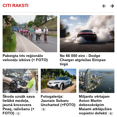
CITI RAKSTI
Pabeigta trīs reģionālo
No 66 000 eiro - Dodge
A
veloceļu izbūve (+ FOTO)
Charger atgriežas Eiropas
p
tirgū
Škoda uzsāk sava
Fotogalerija:
Miljardu vērtajam
P
lielākā modeļa,
Jaunais Subaru
Aston Martin
k
jaunā krosovera
Uncharted (+FOTO)
debesskrāpim
p
Peaq, ražošanu (+
Maiami atklājušies
b
3
FOTO)
nopietni defekti
u
1
6