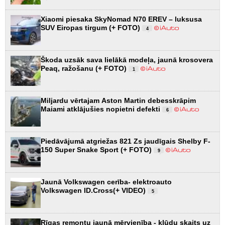
Xiaomi piesaka SkyNomad N70 EREV – luksusa
SUV Eiropas tirgum (+ FOTO)
4
Škoda uzsāk sava lielākā modeļa, jaunā krosovera
Peaq, ražošanu (+ FOTO)
1
Miljardu vērtajam Aston Martin debesskrāpim
Maiami atklājušies nopietni defekti
6
Piedāvājumā atgriežas 821 Zs jaudīgais Shelby F-
150 Super Snake Sport (+ FOTO)
9
Jaunā Volkswagen cerība- elektroauto
Volkswagen ID.Cross(+ VIDEO)
5
Rīgas remontu jaunā mērvienība - kļūdu skaits uz