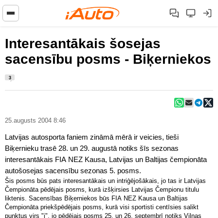
Interesantākais šosejas
sacensību posms - Biķerniekos
3
25.augusts 2004 8:46
Latvijas autosporta faniem zināmā mērā ir veicies, tieši
Biķernieku trasē 28. un 29. augustā notiks šīs sezonas
interesantākais FIA NEZ Kausa, Latvijas un Baltijas čempionāta
autošosejas sacensību sezonas 5. posms.
Šis posms būs pats interesantākais un intriģējošākais, jo tas ir Latvijas
Čempionāta pēdējais posms, kurā izšķirsies Latvijas Čempionu titulu
liktenis. Sacensības Biķerniekos būs FIA NEZ Kausa un Baltijas
Čempionāta priekšpēdējais posms, kurā visi sportisti centīsies salikt
punktus virs "i", jo pēdējais posms 25. un 26. septembrī notiks Viļņas