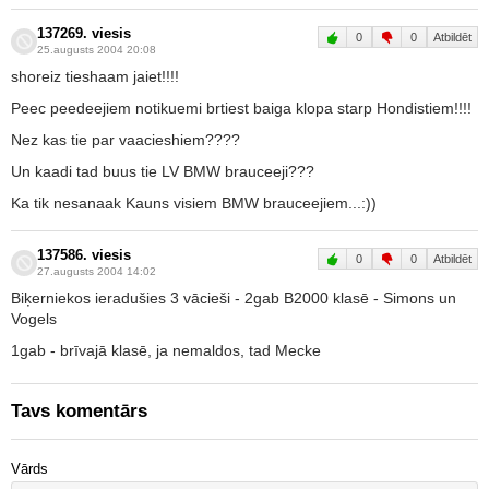
137269. viesis
0
0
Atbildēt
25.augusts 2004 20:08
shoreiz tieshaam jaiet!!!!
Peec peedeejiem notikuemi brtiest baiga klopa starp Hondistiem!!!!
Nez kas tie par vaacieshiem????
Un kaadi tad buus tie LV BMW brauceeji???
Ka tik nesanaak Kauns visiem BMW brauceejiem...:))
137586. viesis
0
0
Atbildēt
27.augusts 2004 14:02
Biķerniekos ieradušies 3 vācieši - 2gab B2000 klasē - Simons un
Vogels
1gab - brīvajā klasē, ja nemaldos, tad Mecke
Tavs komentārs
Vārds