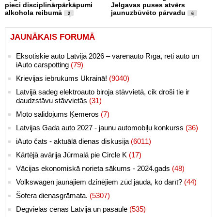
pieci disciplinārpārkāpumi
Jelgavas puses atvērs
alkohola reibumā
jaunuzbūvēto pārvadu
2
6
JAUNĀKAIS FORUMĀ
Eksotiskie auto Latvijā 2026 – varenauto Rīgā, reti auto un
iAuto carspotting
(79)
Krievijas iebrukums Ukrainā!
(9040)
Latvijā sadeg elektroauto biroja stāvvietā, cik droši tie ir
daudzstāvu stāvvietās
(31)
Moto salidojums Ķemeros
(7)
Latvijas Gada auto 2027 - jaunu automobiļu konkurss
(36)
iAuto čats - aktuālā dienas diskusija
(6011)
Kārtējā avārija Jūrmalā pie Circle K
(17)
Vācijas ekonomiskā norieta sākums - 2024.gads
(48)
Volkswagen jaunajiem dzinējiem zūd jauda, ko darīt?
(44)
Šofera dienasgrāmata.
(5307)
Degvielas cenas Latvijā un pasaulē
(535)