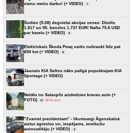
vienu metru darbu! (+ VIDEO)
7
Šodien (5.08) degvielai akcijas cenas: Dīzelis
1.817 un 95. benzīns 1.737 EUR! Nafta 75.6 USD
par barelu (+ VIDEO)
9
Elektriskais Škoda Peaq varēs nobraukt līdz pat
650 km (+ VIDEO)
8
Jaunais KIA Seltos nāks palīgā populārajam KIA
Sportage (+ VIDEO)
Netālu no Salaspils aizdedzies kravas auto (+
FOTO)
11
"Zvaniet prezidentam" - likumsargi Āgenskalnā
aiztur agresīvu un, iespējams, iereibušu
autovadītāju (+ VIDEO)
3