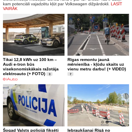
kam potenciāli vajadzētu kļūt par Volkswagen dižpārdokli.
LASĪT
VAIRĀK
Tikai 12,8 kWh uz 100 km –
Rīgas remontu jaunā
Audi e-tron būs
mērvienība - kļūdu skaits uz
visekonomiskākais ražotāja
vienu metru darbu! (+ VIDEO)
elektroauto (+ FOTO)
3
7
Šogad Valsts policijā fiksēti
Iebraukšanai Rīgā no