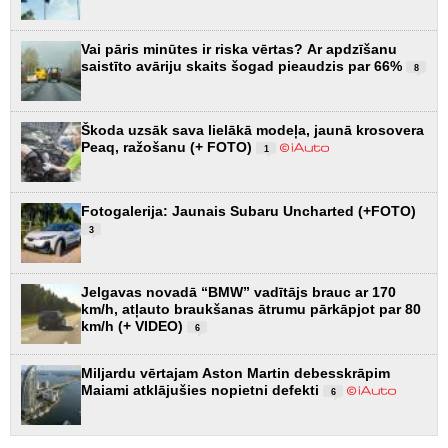
Vai pāris minūtes ir riska vērtas? Ar apdzīšanu
saistīto avāriju skaits šogad pieaudzis par 66%
8
Škoda uzsāk sava lielākā modeļa, jaunā krosovera
Peaq, ražošanu (+ FOTO)
1
Fotogalerija: Jaunais Subaru Uncharted (+FOTO)
3
Jelgavas novadā “BMW” vadītājs brauc ar 170
km/h, atļauto braukšanas ātrumu pārkāpjot par 80
km/h (+ VIDEO)
6
Miljardu vērtajam Aston Martin debesskrāpim
Maiami atklājušies nopietni defekti
6