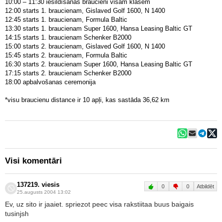
10:00 – 11:30 iesildīšanās braucieni visām klasēm
12:00 starts 1. braucienam, Gislaved Golf 1600, N 1400
12:45 starts 1. braucienam, Formula Baltic
13:30 starts 1. braucienam Super 1600, Hansa Leasing Baltic GT
14:15 starts 1. braucienam Schenker B2000
15:00 starts 2. braucienam, Gislaved Golf 1600, N 1400
15:45 starts 2. braucienam, Formula Baltic
16:30 starts 2. braucienam Super 1600, Hansa Leasing Baltic GT
17:15 starts 2. braucienam Schenker B2000
18:00 apbalvošanas ceremonija
*visu braucienu distance ir 10 apļi, kas sastāda 36,62 km
Visi komentāri
137219. viesis
0
0
Atbildēt
25.augusts 2004 13:02
Ev, uz sito ir jaaiet. spriezot peec visa rakstiitaa buus baigais
tusinjsh