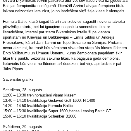
Uzvara Biķerniekos Arvim palīdzētu atbrīvot sev kādu vietu uz pjedestāla
Baltijas čempionāta noslēgumā. Diemžēl Arvim Latvijas čempiona titulu
laikam neizdosies ieraudzīt, jo no latviešiem viņš šajā klasē ir vienīgais.
Formula Baltic klasē šogad tā arī nav izdevies sagaidīt neviena latvieša
pilnvērtīgu startu, bet lai igauņiem neapniktu sacensties tikai ar
lietuviešiem, interesi par startu Biķerniekos izteikuši pa vienam
sportistam no Krievijas un Baltkrievijas – Emīls Sildos un Andrejs
Presņakovs, kā arī Jani Tammi un Tepo Sovanto no Somijas. Protams,
nevar aizmirst, ka trasē būs vērojama sīva cīņa starp šīs klases līderiem
Erko Vallbaumu un Urmasu Ūsnēmu, kurus čempionātā pagaidām šķir
tikai trīs punkti. Sezonas sākumā likās, ka pagājušā gada čempions,
lietuvietis būs viens no līderiem arī šosezon, bet viņu apsteidzis ir pat
Jāks Pipars.
Sacensību grafiks
Sestdiena, 28. augusts
11:00 – 13:30 treniņbraucieni visām klasēm
13:40 – 14:10 kvalifikācija Gislaved Golf 1600, N 1400
14:20 – 14:50 kvalifikācija Formula Baltic
15:00 – 15:30 kvalifikācija Super 1600,Hansa Leasing Baltic GT
15:40 – 16:10 kvalifikācija Schenker B2000
Svētdiena, 29. augusts