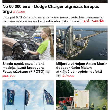
No 66 000 eiro - Dodge Charger atgriežas Eiropas
tirgū
Līdz pat 670 Zs jaudīgais amerikāņu muskuļauto būs pieejams ar
benzīna motoru un arī kā pilnībā elektrisks mdelis.
LASĪT VAIRĀK
Škoda uzsāk sava lielākā
Miljardu vērtajam Aston Martin
modeļa, jaunā krosovera
debesskrāpim Maiami
Peaq, ražošanu (+ FOTO)
atklājušies nopietni defekti
1
6