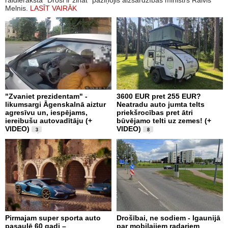
raidierakstā "Droši ir zināt" paziņojis aizsardzības ministrs Raivis
Melnis.
LASĪT VAIRĀK
"Zvaniet prezidentam" -
3600 EUR pret 255 EUR?
likumsargi Āgenskalnā aiztur
Neatradu auto jumta telts
agresīvu un, iespējams,
priekšrocības pret ātri
iereibušu autovadītāju (+
būvējamo telti uz zemes! (+
VIDEO)
VIDEO)
3
8
Pirmajam super sporta auto
Drošībai, ne sodiem - Igaunijā
pasaulē 60 gadi –
par mobilajiem radariem