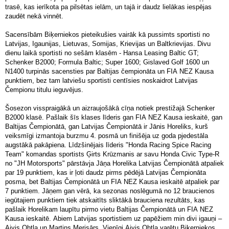
trasē, kas ierīkota pa pilsētas ielām, un tajā ir daudz lielākas iespējas
zaudēt nekā vinnēt.
Sacensībām Biķerniekos pieteikušies vairāk kā pussimts sportisti no
Latvijas, Igaunijas, Lietuvas, Somijas, Krievijas un Baltkrievijas. Divu
dienu laikā sportisti no sešām klasēm - Hansa Leasing Baltic GT;
Schenker B2000; Formula Baltic; Super 1600; Gislaved Golf 1600 un
N1400 turpinās sacensties par Baltijas čempionāta un FIA NEZ Kausa
punktiem, bez tam latviešu sportisti centīsies noskaidrot Latvijas
Čempionu titulu ieguvējus.
Šosezon visspraigākā un aizraujošākā cīņa notiek prestižajā Schenker
B2000 klasē. Pašlaik šīs klases līderis gan FIA NEZ Kausa ieskaitē, gan
Baltijas Čempionātā, gan Latvijas Čempionātā ir Jānis Horeliks, kurš
veiksmīgi izmantoja burzmu 4. posmā un finišēja uz goda pjedestāla
augstākā pakāpiena. Līdzšinējais līderis "Honda Racing Spice Racing
Team" komandas sportists Ģirts Krūzmanis ar savu Honda Civic Type-R
no "JH Motorsports" pārstāvja Jāņa Horelika Latvijas Čempionātā atpaliek
par 19 punktiem, kas ir ļoti daudz pirms pēdējā Latvijas Čempionāta
posma, bet Baltijas Čempionātā un FIA NEZ Kausa ieskaitē atpaliek par
7 punktiem. Jāņem gan vērā, ka sezonas noslēgumā no 12 braucienos
iegūtajiem punktiem tiek atskaitīts sliktākā brauciena rezultāts, kas
pašlaik Horelikam laupītu pirmo vietu Baltijas Čempionātā un FIA NEZ
Kausa ieskaitē. Abiem Latvijas sportistiem uz papēžiem min divi igauņi –
Aivis Ohtla un Martins Merisārs. Vienīgi Aivis Ohtla varētu Biķerniekos