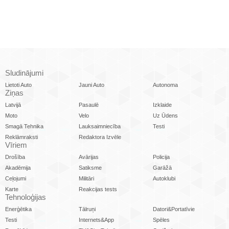
Sludinājumi
Lietoti Auto
Jauni Auto
Autonoma
Ziņas
Latvijā
Pasaulē
Izklaide
Moto
Velo
Uz Ūdens
Smagā Tehnika
Lauksaimniecība
Testi
Reklāmraksti
Redaktora Izvēle
Vīriem
Drošība
Avārijas
Policija
Akadēmija
Satiksme
Garāžā
Ceļojumi
Militāri
Autoklubi
Karte
Reakcijas tests
Tehnoloģijas
Enerģētika
Tālruņi
Datori&Portatīvie
Testi
Internets&App
Spēles