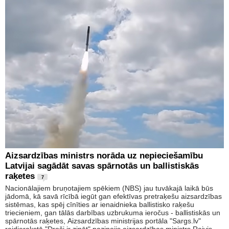
Aizsardzības ministrs norāda uz nepieciešamību
Latvijai sagādāt savas spārnotās un ballistiskās
raķetes
7
Nacionālajiem bruņotajiem spēkiem (NBS) jau tuvākajā laikā būs
jādomā, kā savā rīcībā iegūt gan efektīvas pretraķešu aizsardzības
sistēmas, kas spēj cīnīties ar ienaidnieka ballistisko raķešu
triecieniem, gan tālās darbības uzbrukuma ieročus - ballistiskās un
spārnotās raķetes, Aizsardzības ministrijas portāla "Sargs.lv"