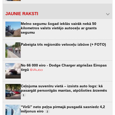
JAUNIE RAKSTI
Melno segumu šogad ieklās vairāk nekā 50
kilometros valsts vietējo autoceļu ar grants
segumu
Pabeigta trīs reģionālo veloceļu izbūve (+ FOTO)
No 66 000 eiro - Dodge Charger atgriežas Eiropas
tirgū
Ceļojuma suvenīru vietā – izsists auto logs: kā
pasargāt personīgās mantas, atpūšoties ārzemēs
1
“Virši” neto peļņa pirmajā pusgadā sasniedz 4,2
miljonus eiro
2