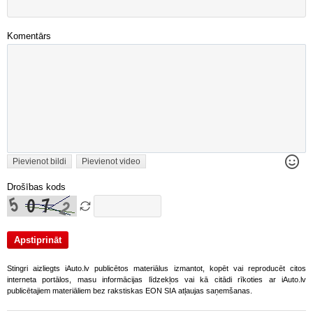
Komentārs
Pievienot bildi
Pievienot video
Drošības kods
Stingri aizliegts iAuto.lv publicētos materiālus izmantot, kopēt vai reproducēt citos
interneta portālos, masu informācijas līdzekļos vai kā citādi rīkoties ar iAuto.lv
publicētajiem materiāliem bez rakstiskas EON SIA atļaujas saņemšanas.