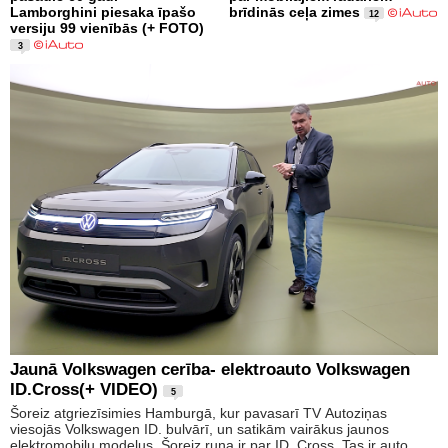
Lamborghini piesaka īpašo
brīdinās ceļa zimes
12
versiju 99 vienībās (+ FOTO)
3
Jaunā Volkswagen cerība- elektroauto Volkswagen
ID.Cross(+ VIDEO)
5
Šoreiz atgriezīsimies Hamburgā, kur pavasarī TV Autoziņas
viesojās Volkswagen ID. bulvārī, un satikām vairākus jaunos
elektromobiļu modeļus. Šoreiz runa ir par ID. Cross. Tas ir auto,