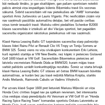
būt nedaudz lēnāks, jo gan skatītājiem, gan pašam sportistam noteikti
palicis atmiņā viņa iespaidīgais kūlenis Biķernieku trasē šīs sezonas
sākumā. Šobrīd sacensībām vēl nav pieteikušies abi "AMB" komandas
sportisti Arnis Jurševskis un Lauris Vīgants. Pēc neoficiālām ziņām viņi
nav saņēmuši pasūtītās automašīnu detaļas, bet vēl pastāv cerības
viņus tomēr ieraudzīt trasē. Mutisku vēlmi piedalīties Schenker B2000
klases sacensībās ir izteikuši arī divi Vācijas sportisti, bet pagaidām
sacensību organizatori rakstiskus pieteikumus vēl nav saņēmuši.
Klasē Hansa Leasing Baltic GT turpināsies sacensība starp pašreizējo
klases līderi Rainu Pilvi ar Renault Clio V6 Tropy un Toniju Someru ar
BMW 325. Šoreiz viens no viņu sīvākajiem konkurentiem Erki Lehiste,
kurš iepriekš startēja ar VW New Beetle, nez kāpēc ir pieteicies Gislaved
Golf 1600 klasē ar VW Golf. Sacensībām Biķerniekos pieteicies arī
latviešu vecmeistars Rolands Dūda ar BMW320, kuram mājas trase
varbūt palīdzēs uzrādīt konkurētspējīgu rezultātu. Šoreiz uz starta brīvajā
klasē Hansa Leasing Baltic GT stāsies arī četras BMW kausam būvētās
automašīnas, ar kurām bez jau trasē redzētā Mārtiņa Knipša, startēs
Andis Meilands, Raimonds Cabulis un Vadims Vihņēvičs.
Par uzvaru klasē Super 1600 pret lietuvieti Mariusu Miļevski un viņa
Honda Civic cīnīties šogad nav pa spēkam nevienam, bet interesanta
cīņa veidojas starp pieredzējušo Ati Veismani ar VW Golf III un "Honda
Racing Spice Racing Team" komandas sportistu Oskaru Laivenieku ar
Honda Civic, kurš savas autošosejas karjeras trešajās sacensībās bija