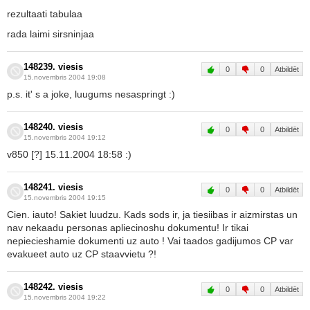
rezultaati tabulaa
rada laimi sirsninjaa
148239. viesis
0
0
Atbildēt
15.novembris 2004 19:08
p.s. it' s a joke, luugums nesaspringt :)
148240. viesis
0
0
Atbildēt
15.novembris 2004 19:12
v850 [?] 15.11.2004 18:58 :)
148241. viesis
0
0
Atbildēt
15.novembris 2004 19:15
Cien. iauto! Sakiet luudzu. Kads sods ir, ja tiesiibas ir aizmirstas un
nav nekaadu personas apliecinoshu dokumentu! Ir tikai
nepiecieshamie dokumenti uz auto ! Vai taados gadijumos CP var
evakueet auto uz CP staavvietu ?!
148242. viesis
0
0
Atbildēt
15.novembris 2004 19:22