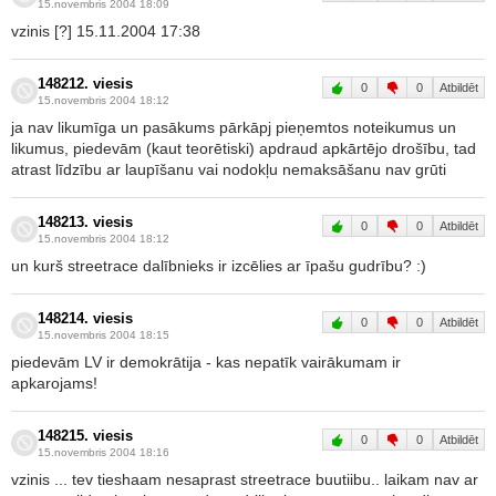
15.novembris 2004 18:09
vzinis [?] 15.11.2004 17:38
148212. viesis
0
0
Atbildēt
15.novembris 2004 18:12
ja nav likumīga un pasākums pārkāpj pieņemtos noteikumus un
likumus, piedevām (kaut teorētiski) apdraud apkārtējo drošību, tad
atrast līdzību ar laupīšanu vai nodokļu nemaksāšanu nav grūti
148213. viesis
0
0
Atbildēt
15.novembris 2004 18:12
un kurš streetrace dalībnieks ir izcēlies ar īpašu gudrību? :)
148214. viesis
0
0
Atbildēt
15.novembris 2004 18:15
piedevām LV ir demokrātija - kas nepatīk vairākumam ir
apkarojams!
148215. viesis
0
0
Atbildēt
15.novembris 2004 18:16
vzinis ... tev tieshaam nesaprast streetrace buutiibu.. laikam nav ar