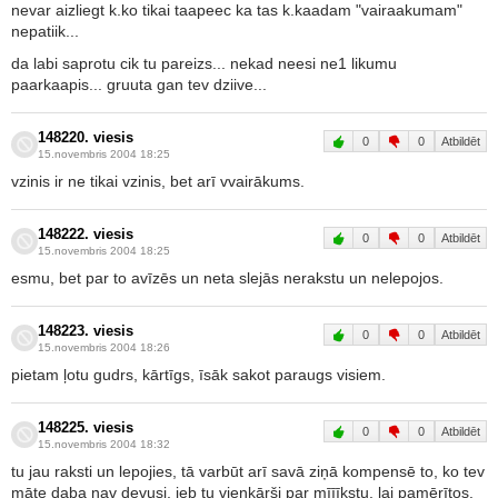
nevar aizliegt k.ko tikai taapeec ka tas k.kaadam "vairaakumam"
nepatiik...
da labi saprotu cik tu pareizs... nekad neesi ne1 likumu
paarkaapis... gruuta gan tev dziive...
148220. viesis
0
0
Atbildēt
15.novembris 2004 18:25
vzinis ir ne tikai vzinis, bet arī vvairākums.
148222. viesis
0
0
Atbildēt
15.novembris 2004 18:25
esmu, bet par to avīzēs un neta slejās nerakstu un nelepojos.
148223. viesis
0
0
Atbildēt
15.novembris 2004 18:26
pietam ļotu gudrs, kārtīgs, īsāk sakot paraugs visiem.
148225. viesis
0
0
Atbildēt
15.novembris 2004 18:32
tu jau raksti un lepojies, tā varbūt arī savā ziņā kompensē to, ko tev
māte daba nav devusi, jeb tu vienkārši par mīīīkstu, lai pamērītos.