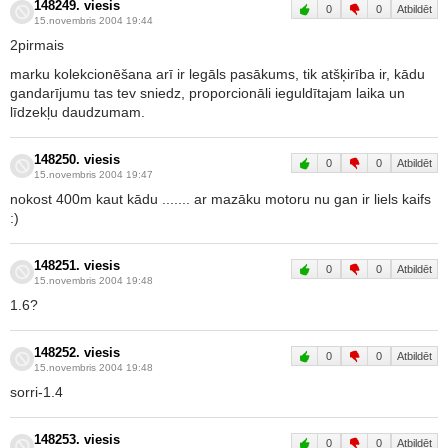
148249. viesis
0
0
Atbildēt
15.novembris 2004 19:44
2pirmais
marku kolekcionēšana arī ir legāls pasākums, tik atšķirība ir, kādu
gandarījumu tas tev sniedz, proporcionāli ieguldītajam laika un
līdzekļu daudzumam.
148250. viesis
0
0
Atbildēt
15.novembris 2004 19:47
nokost 400m kaut kādu ....... ar mazāku motoru nu gan ir liels kaifs
:)
148251. viesis
0
0
Atbildēt
15.novembris 2004 19:48
1.6?
148252. viesis
0
0
Atbildēt
15.novembris 2004 19:48
sorri-1.4
148253. viesis
0
0
Atbildēt