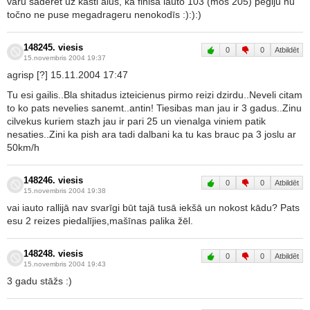
varu saderēt uz kasti alus, ka finišā iauto 103 (moš 205) pegiju nu
točno ne puse megadrageru nenokodīs :):):)
148245. viesis
0
0
Atbildēt
15.novembris 2004 19:37
agrisp [?] 15.11.2004 17:47
Tu esi gailis..Bla shitadus izteicienus pirmo reizi dzirdu..Neveli citam
to ko pats nevelies sanemt..antin! Tiesibas man jau ir 3 gadus..Zinu
cilvekus kuriem stazh jau ir pari 25 un vienalga viniem patik
nesaties..Zini ka pish ara tadi dalbani ka tu kas brauc pa 3 joslu ar
50km/h
148246. viesis
0
0
Atbildēt
15.novembris 2004 19:38
vai iauto rallijā nav svarīgi būt tajā tusā iekšā un nokost kādu? Pats
esu 2 reizes piedalījies,mašīnas palika žēl.
148248. viesis
0
0
Atbildēt
15.novembris 2004 19:43
3 gadu stāžs :)