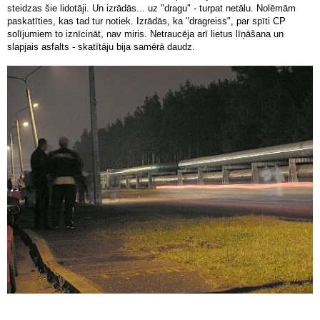
steidzas šie lidotāji. Un izrādās... uz "dragu" - turpat netālu. Nolēmām
paskatīties, kas tad tur notiek. Izrādās, ka "dragreiss", par spīti CP
solījumiem to iznīcināt, nav miris. Netraucēja arī lietus līņāšana un
slapjais asfalts - skatītāju bija samērā daudz.