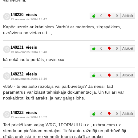
148230. viesis
0
0
Atbildēt
15.novembris 2004 18:47
Kapēc uzreiz ar krāniņiem. Varbūt ar motoriem, zirgspēkiem,
uzrāvienu no vietas u.t.t.,
148231. viesis
0
0
Atbildēt
15.novembris 2004 18:48
kā nekā iauto portāls, nevis xxx.
148232. viesis
0
0
Atbildēt
15.novembris 2004 18:49
v850 - tu esi auto ražotājs vai pārbūvētājs? Ja neesi, tad
parametrus var izlasīt tehniskajā dokumentācijā. Un tur arī var
noskaidrot, kurš ātrāks, ja nav galīgs lohs.
148233. viesis
0
0
Atbildēt
15.novembris 2004 18:52
Tad priekš kam vajag WRC, 1FORMULU u.c., uzbraucam uz
stenda un piešķiram medaļas. Tieši auto ražotāji un pārbūvētāji
cīnās praktiski, jo ne vienmēr teorija sakrīt ar praksi.