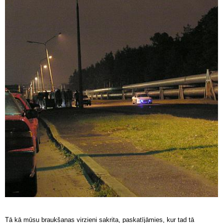
Tā kā mūsu braukšanas virzieni sakrita, paskatījāmies, kur tad tā