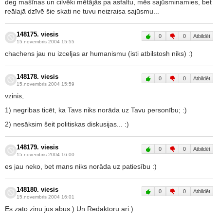
deg mašīnas un cilvēki mētājās pa asfaltu, mēs sajūsminamies, bet
reālajā dzīvē šie skati ne tuvu neizraisa sajūsmu...
148175. viesis
0
0
Atbildēt
15.novembris 2004 15:55
chachens jau nu izceljas ar humanismu (isti atbilstosh niks) :)
148178. viesis
0
0
Atbildēt
15.novembris 2004 15:59
vzinis,
1) negribas ticēt, ka Tavs niks norāda uz Tavu personību; :)
2) nesāksim šeit politiskas diskusijas... :)
148179. viesis
0
0
Atbildēt
15.novembris 2004 16:00
es jau neko, bet mans niks norāda uz patiesību :)
148180. viesis
0
0
Atbildēt
15.novembris 2004 16:01
Es zato zinu jus abus:) Un Redaktoru ari:)