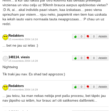
Hmm... a kur tad raksts par otru kolonnu kas devaas preteejaa
virzienaa un visu celju uz 90kmh brauca aarpus apdziivotas vietas?
:D Ai, ai... akal indiviids paari visam, kaa izskataas... peec viena
spriezham par visiem... njuu neko, jaapiekriit vien tiem kas uzskata
ka ieksh iauto vairs normaala tauta neapgrozaas... :P chau un uz
redzi.
Redaktors
0
0
Atbildēt
15.novembris 2004 14:24
... bet ne jau uz ielas :)
148114. viesis
0
0
Atbildēt
15.novembris 2004 14:28
Nightwing
Tik traki jau nav. Es shad tad apgrozos:)
Redaktors
0
0
Atbildēt
15.novembris 2004 14:29
... jau teicu, ka man nekas nebija pret pašu procesu, bet tāpēc jau
nav jāpsiho uz ielām, kur brauc arī citi satiksmes dalībnieki...