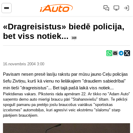
«Dragreisistus» biedē policija,
bet viss notiek...
169
16.novembris 2004 3:00
Pavisam nesen presē lasīju rakstu par mūsu jauno Ceļu policijas
šefu Zivtiņu, kurš kā vienu no lielākajiem "draudiem sabiedrībai"
min tieši "dragreisistus"... Bet tajā pašā laikā viss notiek...
Piektdienas vakars. Plkstenis rāda apmēram 22. Ar tikko no "Adam Auto"
saņemto demo auto mierīgi braucu pāri "Stahanoviešu" tiltam. Te pēkšņi
spogulī pamanu pa pretējo joslu braucošus vairākus "sportiskas
izcelsmes" automobiļus, kuri agresīvi veic ekstrēmu "slalomu" starp
pārējiem braucējiem.