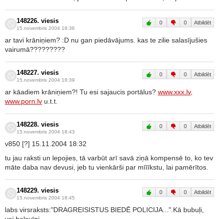
148226. viesis
0
0
Atbildēt
15.novembris 2004 18:36
ar tavi krāniņiem? :D nu gan piedāvājums. kas te zilie salasījušies
vairumā?????????
148227. viesis
0
0
Atbildēt
15.novembris 2004 18:39
ar kāadiem krāniņiem?! Tu esi sajaucis portālus?
www.xxx.lv,
www.porn.lv
u.t.t.
148228. viesis
0
0
Atbildēt
15.novembris 2004 18:43
v850 [?] 15.11.2004 18:32
tu jau raksti un lepojies, tā varbūt arī savā ziņā kompensē to, ko tev
māte daba nav devusi, jeb tu vienkārši par mīīīkstu, lai pamērītos.
148229. viesis
0
0
Atbildēt
15.novembris 2004 18:45
labs virsraksts:"DRAGREISISTUS BIEDĒ POLICIJA...".Kā bubuļi,
vai helovīni.