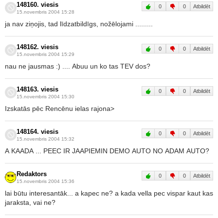
148160. viesis
0
0
Atbildēt
15.novembris 2004 15:28
ja nav ziņojis, tad līdzatbildīgs, nožēlojami .........
148162. viesis
0
0
Atbildēt
15.novembris 2004 15:29
nau ne jausmas :) .... Abuu un ko tas TEV dos?
148163. viesis
0
0
Atbildēt
15.novembris 2004 15:30
Izskatās pēc Rencēnu ielas rajona>
148164. viesis
0
0
Atbildēt
15.novembris 2004 15:32
A KAADA ... PEEC IR JAAPIEMIN DEMO AUTO NO ADAM AUTO?
Redaktors
0
0
Atbildēt
15.novembris 2004 15:36
lai būtu interesantāk... a kapec ne? a kada vella pec vispar kaut kas
jaraksta, vai ne?