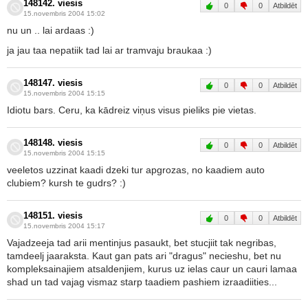
148142. viesis
0
0
Atbildēt
15.novembris 2004 15:02
nu un .. lai ardaas :)
ja jau taa nepatiik tad lai ar tramvaju braukaa :)
148147. viesis
0
0
Atbildēt
15.novembris 2004 15:15
Idiotu bars. Ceru, ka kādreiz viņus visus pieliks pie vietas.
148148. viesis
0
0
Atbildēt
15.novembris 2004 15:15
veeletos uzzinat kaadi dzeki tur apgrozas, no kaadiem auto
clubiem? kursh te gudrs? :)
148151. viesis
0
0
Atbildēt
15.novembris 2004 15:17
Vajadzeeja tad arii mentinjus pasaukt, bet stucjiit tak negribas,
tamdeelj jaaraksta. Kaut gan pats ari "dragus" necieshu, bet nu
kompleksainajiem atsaldenjiem, kurus uz ielas caur un cauri lamaa
shad un tad vajag vismaz starp taadiem pashiem izraadiities...