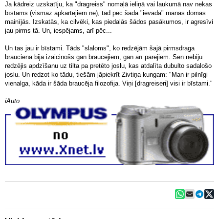
Ja kādreiz uzskatīju, ka "dragreiss" nomaļā ieliņā vai laukumā nav nekas
bīstams (vismaz apkārtējiem nē), tad pēc šāda "ievada" manas domas
mainījās. Izskatās, ka cilvēki, kas piedalās šādos pasākumos, ir agresīvi
jau pirms tā. Un, iespējams, arī pēc...
Un tas jau ir bīstami. Tāds "slaloms", ko redzējām šajā pirmsdraga
braucienā bija izaicinošs gan braucējiem, gan arī pārējiem. Sen nebiju
redzējis apdzīšanu uz tilta pa pretēto joslu, kas atdalīta dubulto sadalošo
joslu. Un redzot ko tādu, tiešām jāpiekrīt Zivtiņa kungam: "Man ir pilnīgi
vienalga, kāda ir šāda braucēja filozofija. Viņi [dragreiseri] visi ir bīstami."
iAuto