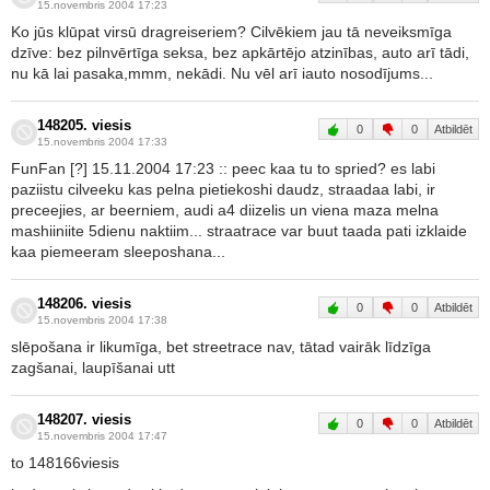
15.novembris 2004 17:23
Ko jūs klūpat virsū dragreiseriem? Cilvēkiem jau tā neveiksmīga
dzīve: bez pilnvērtīga seksa, bez apkārtējo atzinības, auto arī tādi,
nu kā lai pasaka,mmm, nekādi. Nu vēl arī iauto nosodījums...
148205. viesis
0
0
Atbildēt
15.novembris 2004 17:33
FunFan [?] 15.11.2004 17:23 :: peec kaa tu to spried? es labi
paziistu cilveeku kas pelna pietiekoshi daudz, straadaa labi, ir
preceejies, ar beerniem, audi a4 diizelis un viena maza melna
mashiiniite 5dienu naktiim... straatrace var buut taada pati izklaide
kaa piemeeram sleeposhana...
148206. viesis
0
0
Atbildēt
15.novembris 2004 17:38
slēpošana ir likumīga, bet streetrace nav, tātad vairāk līdzīga
zagšanai, laupīšanai utt
148207. viesis
0
0
Atbildēt
15.novembris 2004 17:47
to 148166viesis