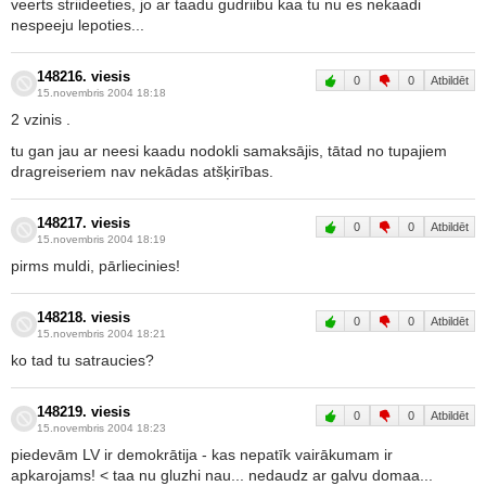
veerts striideeties, jo ar taadu gudriibu kaa tu nu es nekaadi
nespeeju lepoties...
148216. viesis
0
0
Atbildēt
15.novembris 2004 18:18
2 vzinis .
tu gan jau ar neesi kaadu nodokli samaksājis, tātad no tupajiem
dragreiseriem nav nekādas atšķirības.
148217. viesis
0
0
Atbildēt
15.novembris 2004 18:19
pirms muldi, pārliecinies!
148218. viesis
0
0
Atbildēt
15.novembris 2004 18:21
ko tad tu satraucies?
148219. viesis
0
0
Atbildēt
15.novembris 2004 18:23
piedevām LV ir demokrātija - kas nepatīk vairākumam ir
apkarojams! < taa nu gluzhi nau... nedaudz ar galvu domaa...