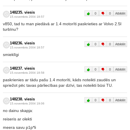
148235. viesis
0
0
Atbildēt
15.novembris 2004 18:57
v850, tad tu man piedāvā ar 1.4 motorīti paskrieties ar Volvo 2.5l
turbīnu?
148236. viesis
0
0
Atbildēt
15.novembris 2004 18:57
smieklīgi
148237. viesis
0
0
Atbildēt
15.novembris 2004 18:58
paskrienies ar tādu pašu 1.4 motorīti, kāds noteikti zaudēs un
spriežot pēc tavas pārliecības par dzīvi, tas noteikti būsi TU.
148238. viesis
0
0
Atbildēt
15.novembris 2004 19:06
no dainu skapja:
reiseris ar olekti
meera savu p1p*li