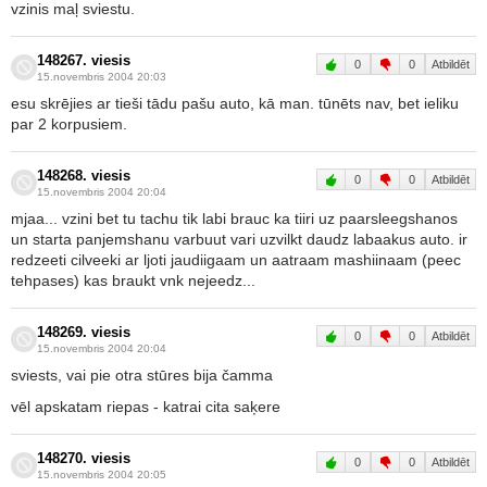
vzinis maļ sviestu.
148267. viesis
0
0
Atbildēt
15.novembris 2004 20:03
esu skrējies ar tieši tādu pašu auto, kā man. tūnēts nav, bet ieliku
par 2 korpusiem.
148268. viesis
0
0
Atbildēt
15.novembris 2004 20:04
mjaa... vzini bet tu tachu tik labi brauc ka tiiri uz paarsleegshanos
un starta panjemshanu varbuut vari uzvilkt daudz labaakus auto. ir
redzeeti cilveeki ar ljoti jaudiigaam un aatraam mashiinaam (peec
tehpases) kas braukt vnk nejeedz...
148269. viesis
0
0
Atbildēt
15.novembris 2004 20:04
sviests, vai pie otra stūres bija čamma
vēl apskatam riepas - katrai cita saķere
148270. viesis
0
0
Atbildēt
15.novembris 2004 20:05