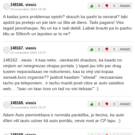
148166. viesis
0
0
Atbildēt
15.novembris 2004 15:36
A kadas jums problemas opishi? skauzh ka pashi ta nevarat? labi
apdzit pa pretejo un pie tam uz tilta ak dievs..Tads pagans! Viss
tagad janoshaujas..Nu un ka ir tadi debili..Labak braukt pa to pashu
tiltu ar 50km/h un lepoties ar to ne?
148167. viesis
0
0
Atbildēt
15.novembris 2004 15:37
148162 : viesis : it kaa neko.. vienkarshi shaubos, ka kaads no
vinjiem ari neiegriezas shajaa portala :) tapat jau info par drag
tusiem neparadaaas ne nokurienes, kaa ta vinji visi kopaa
sanaak,kurs organize?? jaabutt kaadam "'ahead''. nezvaanaas
tachu pa teleponiem.. ir tachu maniti posti citos ar auto saistitos
web... :"taac un taac tuss un tad nu visi tiekaas"' :)
148168. viesis
0
0
Atbildēt
15.novembris 2004 15:37
Adam Auto pieminēšana ir normāla parādība, jo liecina, ka auto
dīleri vēl iauto uztver kā auto portālu, nevis nost ar CP lapu. :)
148169. viesis