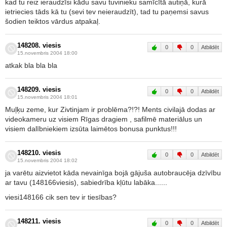
kad tu reiz ieraudzīsi kādu savu tuvinieku samīcītā autiņā, kurā
ietriecies tāds kā tu (sevi tev neieraudzīt), tad tu paņemsi savus
šodien teiktos vārdus atpakaļ.
148208. viesis
0
0
Atbildēt
15.novembris 2004 18:00
atkak bla bla bla
148209. viesis
0
0
Atbildēt
15.novembris 2004 18:01
Muļķu zeme, kur Zivtinjam ir problēma?!?! Ments civilajā dodas ar
videokameru uz visiem Rīgas dragiem , safilmē materiālus un
visiem dalībniekiem izsūta laimētos bonusa punktus!!!
148210. viesis
0
0
Atbildēt
15.novembris 2004 18:02
ja varētu aizvietot kāda nevainīga bojā gājuša autobraucēja dzīvību
ar tavu (148166viesis), sabiedrība kļūtu labāka......
viesi148166 cik sen tev ir tiesības?
148211. viesis
0
0
Atbildēt