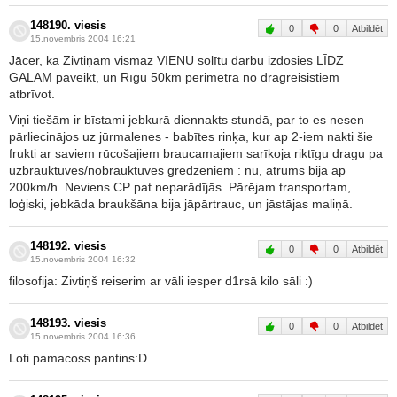
148190. viesis
0
0
Atbildēt
15.novembris 2004 16:21
Jācer, ka Zivtiņam vismaz VIENU solītu darbu izdosies LĪDZ
GALAM paveikt, un Rīgu 50km perimetrā no dragreisistiem
atbrīvot.
Viņi tiešām ir bīstami jebkurā diennakts stundā, par to es nesen
pārliecinājos uz jūrmalenes - babītes rinķa, kur ap 2-iem nakti šie
frukti ar saviem rūcošajiem braucamajiem sarīkoja riktīgu dragu pa
uzbrauktuves/nobrauktuves gredzeniem : nu, ātrums bija ap
200km/h. Neviens CP pat neparādījās. Pārējam transportam,
loģiski, jebkāda braukšāna bija jāpārtrauc, un jāstājas maliņā.
148192. viesis
0
0
Atbildēt
15.novembris 2004 16:32
filosofija: Zivtiņš reiserim ar vāli iesper d1rsā kilo sāli :)
148193. viesis
0
0
Atbildēt
15.novembris 2004 16:36
Loti pamacoss pantins:D