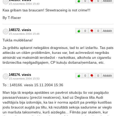
0
0
Atbildēt
15.novembris 2004 15:40
Kaa gribam taa braucam! Streetraceing is not crime!!!
By T-Racer
148172. viesis
0
0
Atbildēt
15.novembris 2004 15:46
Tukša muldēšana!
Ja gribētu apkarot nelegālos dragreisus, tad to arī izdarītu. Tas pats
attiecās un citām problēmām, kuras var, bet acīmredzot negribās
atrisināt vai maksimāli ierobežot - narkotikas, alkohola un cigarešu
tirdzniecība nepilgadīgajiem, CP kukuļu došana/ņemšana, etc.
148174. viesis
0
0
Atbildēt
15.novembris 2004 15:53
To : 148166. viesis 15.11.2004 15:36
Man bija tā iespēja apstāties un pavērot situāciju šo vai pagājušo
pavasari/vasaru (precīzi neatceros), kad uz Deglava tilta Audi
vadītājs/a bija izdomājis, ka tas ir norma apdzīt pa pretējo kustības
joslu braucot augšā pa tiltu, kā rezultātā sekoja sadursme ar vieglo
un maršuta taksometru, kurš aizdegās... Filmās par skatiem, kur