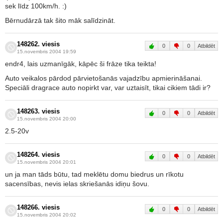
sek līdz 100km/h. :)
Bērnudārzā tak šito māk salīdzināt.
148262. viesis
0
0
Atbildēt
15.novembris 2004 19:59
endr4, lais uzmanīgāk, kāpēc ši frāze tika teikta!
Auto veikalos pārdod pārvietošanās vajadzību apmierināšanai.
Speciāli dragrace auto nopirkt var, var uztaisīt, tikai cikiem tādi ir?
148263. viesis
0
0
Atbildēt
15.novembris 2004 20:00
2.5-20v
148264. viesis
0
0
Atbildēt
15.novembris 2004 20:01
un ja man tāds būtu, tad meklētu domu biedrus un rīkotu
sacensības, nevis ielas skriešanās idiņu šovu.
148266. viesis
0
0
Atbildēt
15.novembris 2004 20:02