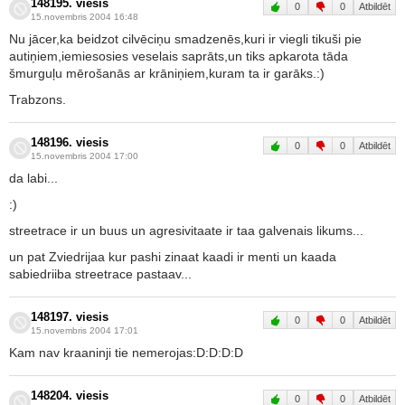
148195. viesis
0
0
Atbildēt
15.novembris 2004 16:48
Nu jācer,ka beidzot cilvēciņu smadzenēs,kuri ir viegli tikuši pie
autiņiem,iemiesosies veselais saprāts,un tiks apkarota tāda
šmurguļu mērošanās ar krāniņiem,kuram ta ir garāks.:)
Trabzons.
148196. viesis
0
0
Atbildēt
15.novembris 2004 17:00
da labi...
:)
streetrace ir un buus un agresivitaate ir taa galvenais likums...
un pat Zviedrijaa kur pashi zinaat kaadi ir menti un kaada
sabiedriiba streetrace pastaav...
148197. viesis
0
0
Atbildēt
15.novembris 2004 17:01
Kam nav kraaninji tie nemerojas:D:D:D:D
148204. viesis
0
0
Atbildēt