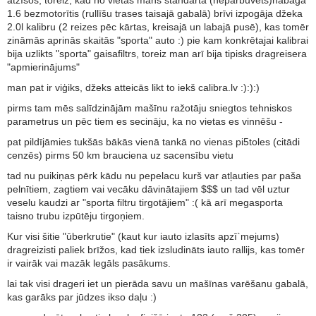
1.6 bezmotorītis (rullīšu trases taisajā gabalā) brīvi izpogāja džeka
2.0l kalibru (2 reizes pēc kārtas, kreisajā un labajā pusē), kas tomēr
zināmās aprinās skaitās "sporta" auto :) pie kam konkrētajai kalibrai
bija uzlikts "sporta" gaisafiltrs, toreiz man arī bija tipisks dragreisera
"apmierinājums"
man pat ir viģiks, džeks atteicās likt to iekš calibra.lv :):):)
pirms tam mēs salīdzinājām mašīnu ražotāju sniegtos tehniskos
parametrus un pēc tiem es secināju, ka no vietas es vinnēšu -
pat pildījāmies tukšās bākās vienā tankā no vienas pi5toles (citādi
cenzēs) pirms 50 km brauciena uz sacensību vietu
tad nu puikiņas pērk kādu nu pepelacu kurš var atļauties par paša
pelnītiem, zagtiem vai vecāku dāvinātajiem $$$ un tad vēl uztur
veselu kaudzi ar "sporta filtru tirgotājiem" :( kā arī megasporta
taisno trubu izpūtēju tirgoņiem.
Kur visi šitie "ūberkrutie" (kaut kur iauto izlasīts apzī`mejums)
dragreizisti paliek brīžos, kad tiek izsludināts iauto rallijs, kas tomēr
ir vairāk vai mazāk legāls pasākums.
lai tak visi drageri iet un pierāda savu un mašīnas varēšanu gabalā,
kas garāks par jūdzes ikso daļu :)