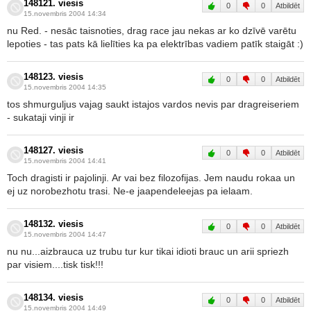
148121. viesis
0
0
Atbildēt
15.novembris 2004 14:34
nu Red. - nesāc taisnoties, drag race jau nekas ar ko dzīvē varētu
lepoties - tas pats kā lielīties ka pa elektrības vadiem patīk staigāt :)
148123. viesis
0
0
Atbildēt
15.novembris 2004 14:35
tos shmurguljus vajag saukt istajos vardos nevis par dragreiseriem
- sukataji vinji ir
148127. viesis
0
0
Atbildēt
15.novembris 2004 14:41
Toch dragisti ir pajolinji. Ar vai bez filozofijas. Jem naudu rokaa un
ej uz norobezhotu trasi. Ne-e jaapendeleejas pa ielaam.
148132. viesis
0
0
Atbildēt
15.novembris 2004 14:47
nu nu...aizbrauca uz trubu tur kur tikai idioti brauc un arii spriezh
par visiem....tisk tisk!!!
148134. viesis
0
0
Atbildēt
15.novembris 2004 14:49