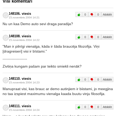
Visi komentāri
148106. viesis
0
0
Atbildēt
15.novembris 2004 14:21
Nu un kaa Demo auto sevi draga paradija?
148108. viesis
0
0
Atbildēt
15.novembris 2004 14:22
"Man ir pilnīgi vienalga, kāda ir šāda braucēja filozofija. Viņi
[dragreiseri] visi ir bīstami."
-------------------
Zivtiņa kungam pašam par teikto smiekli nenāk?
148110. viesis
0
0
Atbildēt
15.novembris 2004 14:23
Manupraat visi, kas brauc ar demo autinjiem ir biistami, jo meegjina
no taa izspiest maximumu vienalga kaada buutu vinju filosofija.
148111. viesis
0
0
Atbildēt
15.novembris 2004 14:24