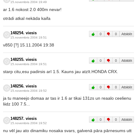
15.novembris 2004 19:49
ar 1.6 nokost 2.0 400m nevar!
otrādi atkal nekāda kaifa
148254. viesis
0
0
Atbildēt
15.novembris 2004 19:51
v850 [?] 15.11.2004 19:38
148255. viesis
0
0
Atbildēt
15.novembris 2004 19:51
starp citu,esu padirsis arī 1.5. Kauns jau atzīt.HONDA CRX.
148256. viesis
0
0
Atbildēt
15.novembris 2004 19:52
ja tu maneejo domaa ar tas ir 1.6 ar tikai 131zs un reaalo ceelienu
liidz 100 7.5...
148257. viesis
0
0
Atbildēt
15.novembris 2004 19:52
nu vēl jau ato dinamiku nosaka svars, galvenā pāra pārnesums utt