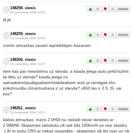
148258. viesis
0
0
Atbildēt
15.novembris 2004 19:52
jā,jā
148259. viesis
0
0
Atbildēt
15.novembris 2004 19:54
vzinim atmazkas savam iepriekšējam bazaram.
148260. viesis
0
0
Atbildēt
15.novembris 2004 19:57
tiem kas par meeriishnu uz stenda: a kaada jeega auto pirkt/razhot
lai liktu uz stenda? kaada jeega no
aatraakiem/jaudiigaakiem/stabilaakiem auto ja vieniigaa sho
prikshrociibu izmantoshana ir uz stenda? v850 tev ir 2.5, t5, vai
kas?
148261. viesis
0
0
Atbildēt
15.novembris 2004 19:57
kādas atmazkas. mans 2.0HDI nu nekādi nevar skrieties ar
2.0BMW. Skatamies tabuliņās cik sek līdz 100km/h un viss skaidrs.
:) Ar to pašu CRX ar nekas nesanāks - skatamies cik šis sver un cik