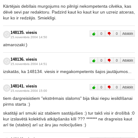
Kārtējais debīlais murgojums no pilnīgi nekompetenta cilvēka, kas
dēvē sevi par redaktoru. Padzird kaut ko kaut kur un uzreiz atceras,
kur ko ir redzējis. Smieklīgi.
148135. viesis
0
0
Atbildēt
15.novembris 2004 14:50
atmarozaki:)
148136. viesis
0
0
Atbildēt
15.novembris 2004 14:51
izskatās, ka 148134. viesis ir megakompetents šajos jautājumos...
148141. viesis
0
0
Atbildēt
15.novembris 2004 15:00
tiem dargreisistiem "ekstrēmais slaloms" bija tikai riepu iesildīšanai
pirms starta :)
skatitāji arī smuki aiz stabiem sastājušies :) tur takš visi ir drošībā :0
kur izslavētā kolektīvā atkāpšanās kīlī ??? ******* ne dragreiss kaut
arī tie (stabiņi) arī uz āru jau nolocījušies :)