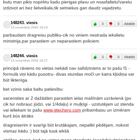
butu man pikis nopirktu kadu pierigas plavu un noasfaltetu!varetu
izdzivot ari bez lielveikala,tik setniekus gan daudz vajadzetu.
148243. viesis
0
0
Atbildēt
15.novembris 2004 19:24
parbaudam dragreisu publiku-cik no viniem nestrada iekslietu
ministrija,par parastiem un neparastiem policiem.
148244. viesis
0
0
Atbildēt
15.novembris 2004 19:27
principā rāviens no vietas nekādi nav salīdzināms ar to pašu f1 -
formulā viņi kādu pusotru- divas stundas močī un katra kļūdiņa var
būt liktenīga.
bet vzinis saka baltu patiesību:
sacensties ar 2 dažādām parastām ielas mašīnām uzrāvienā (po
cik tur nobrauc jūdzi, vai 1/4daļu) ir muļķīgi - uzstutējam uz stenda
vai ieliekam to pašu
www.gtechpro.com
pribambasu un izmēram
kurš būs ātrāks
dragreiserim ir svarīgi būt krutākajam, nepalikt pēdējam, nokost
vismaz kādu :) būt tajā tusā iekšā
atzīšos, toreiz, kad no vietas mans standarta (nepārbūvēts)nabaga