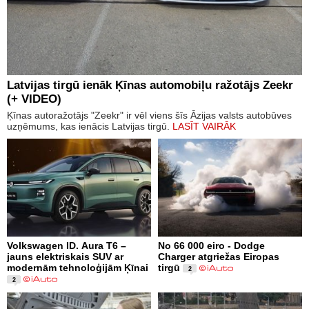
Latvijas tirgū ienāk Ķīnas automobiļu ražotājs Zeekr
(+ VIDEO)
Ķīnas autoražotājs "Zeekr" ir vēl viens šīs Āzijas valsts autobūves
uzņēmums, kas ienācis Latvijas tirgū.
LASĪT VAIRĀK
Volkswagen ID. Aura T6 –
No 66 000 eiro - Dodge
jauns elektriskais SUV ar
Charger atgriežas Eiropas
modernām tehnoloģijām Ķīnai
tirgū
2
2