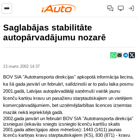
Saglabājas stabilitāte
autopārvadājumu nozarē
13.marts 2002 14:37
BOV SIA "Autotransporta direkcijas" apkopotā informācija liecina,
ka šā gada janvārī un februārī, salīdzinoši ar to pašu laika posmu
2001.gadā, Latvijas autopārvadātāji saņēmuši vairāk jaunu
licenču kartiņu kravu un pasažieru starptautiskajiem un vietējiem
komercpārvadājumiem, bet uzņēmējdarbības licences izņemtas
mazāk nekā iepriekšējā gadā.
2002.gada janvārī un februārī BOV SIA "Autotransporta direkcija"
izsniegusi (iekavās sniegts izsniegto licenču kartīšu skaits
2001.gada attiecīgajos abos mēnešos): 1443 (1411) jaunas
licenču kartiņas kravu starptautiskajiem (KS), 830 (871) - kravu