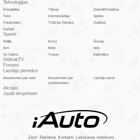
Tehnoloģijas
Enerģētika
Tālruņi
Datori&Portatīvie
Testi
Internets&App
Spēles
Foto&Video
TV&Cita Tehnika
Gadžeti
Dažādi
Sports
Rallijs
Kross
Šoseja
4x4
Moto
Velo
Uz Ūdens
Trases
Kalendārs
Video&TV
Forums
Lasītāju pieredze
Atsauksmes par auto
Atsauksmes par
Lasītāju raksti
uzņēmumiem
Akcijas
Jautā ekspertam
Ziņo!
Reklāma
Kontakti
Lietošanas noteikumi