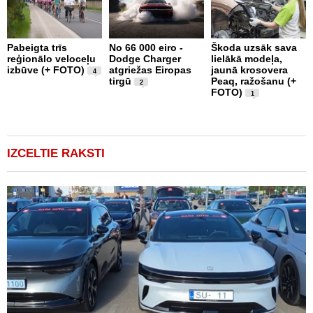
Pabeigta trīs
No 66 000 eiro -
Škoda uzsāk sava
A
reģionālo veloceļu
Dodge Charger
lielākā modeļa,
a
izbūve (+ FOTO)
atgriežas Eiropas
jaunā krosovera
p
4
tirgū
Peaq, ražošanu (+
d
2
FOTO)
1
IZCELTIE RAKSTI