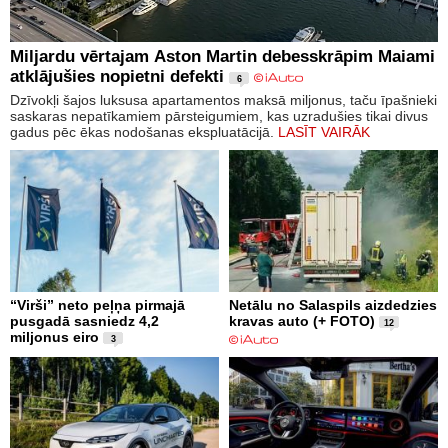
Miljardu vērtajam Aston Martin debesskrāpim Maiami
atklājušies nopietni defekti
6
Dzīvokļi šajos luksusa apartamentos maksā miljonus, taču īpašnieki
saskaras nepatīkamiem pārsteigumiem, kas uzradušies tikai divus
gadus pēc ēkas nodošanas ekspluatācijā.
LASĪT VAIRĀK
“Virši” neto peļņa pirmajā
Netālu no Salaspils aizdedzies
pusgadā sasniedz 4,2
kravas auto (+ FOTO)
12
miljonus eiro
3