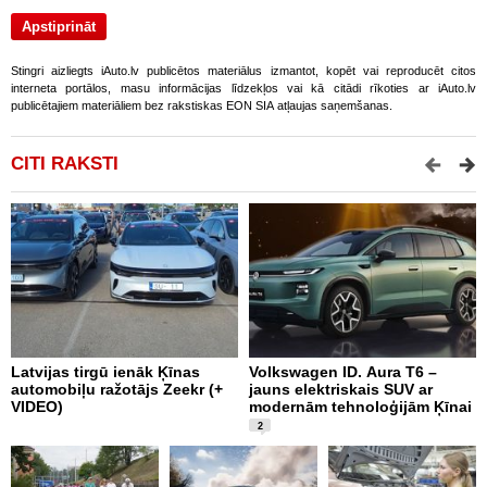
Stingri aizliegts iAuto.lv publicētos materiālus izmantot, kopēt vai reproducēt citos
interneta portālos, masu informācijas līdzekļos vai kā citādi rīkoties ar iAuto.lv
publicētajiem materiāliem bez rakstiskas EON SIA atļaujas saņemšanas.
CITI RAKSTI
Latvijas tirgū ienāk Ķīnas
Volkswagen ID. Aura T6 –
F
automobiļu ražotājs Zeekr (+
jauns elektriskais SUV ar
U
VIDEO)
modernām tehnoloģijām Ķīnai
2