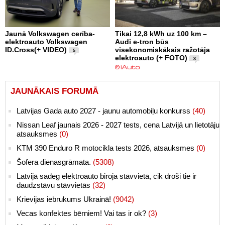
Jaunā Volkswagen cerība-
Tikai 12,8 kWh uz 100 km –
elektroauto Volkswagen
Audi e-tron būs
ID.Cross(+ VIDEO)
visekonomiskākais ražotāja
5
elektroauto (+ FOTO)
3
JAUNĀKAIS FORUMĀ
Latvijas Gada auto 2027 - jaunu automobiļu konkurss
(40)
Nissan Leaf jaunais 2026 - 2027 tests, cena Latvijā un lietotāju
atsauksmes
(0)
KTM 390 Enduro R motocikla tests 2026, atsauksmes
(0)
Šofera dienasgrāmata.
(5308)
Latvijā sadeg elektroauto biroja stāvvietā, cik droši tie ir
daudzstāvu stāvvietās
(32)
Krievijas iebrukums Ukrainā!
(9042)
Vecas konfektes bērniem! Vai tas ir ok?
(3)