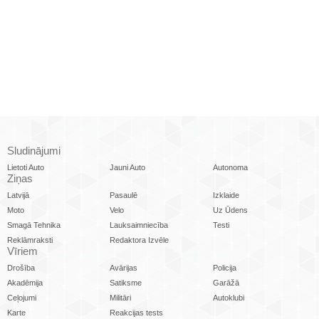
Sludinājumi
Lietoti Auto
Jauni Auto
Autonoma
Ziņas
Latvijā
Pasaulē
Izklaide
Moto
Velo
Uz Ūdens
Smagā Tehnika
Lauksaimniecība
Testi
Reklāmraksti
Redaktora Izvēle
Vīriem
Drošība
Avārijas
Policija
Akadēmija
Satiksme
Garāžā
Ceļojumi
Militāri
Autoklubi
Karte
Reakcijas tests