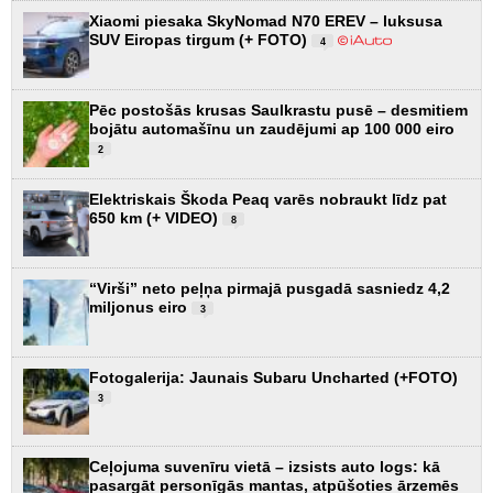
Xiaomi piesaka SkyNomad N70 EREV – luksusa
SUV Eiropas tirgum (+ FOTO)
4
Pēc postošās krusas Saulkrastu pusē – desmitiem
bojātu automašīnu un zaudējumi ap 100 000 eiro
2
Elektriskais Škoda Peaq varēs nobraukt līdz pat
650 km (+ VIDEO)
8
“Virši” neto peļņa pirmajā pusgadā sasniedz 4,2
miljonus eiro
3
Fotogalerija: Jaunais Subaru Uncharted (+FOTO)
3
Ceļojuma suvenīru vietā – izsists auto logs: kā
pasargāt personīgās mantas, atpūšoties ārzemēs