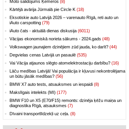
Moto salidojums Ķemeros
(8)
Kārtējā avārija Jūrmalā pie Circle K
(18)
Eksotiskie auto Latvijā 2026 – varenauto Rīgā, reti auto un
iAuto carspotting
(79)
iAuto čats - aktuālā dienas diskusija
(6011)
Vācijas ekonomiskā norieta sākums - 2024.gads
(48)
Volkswagen jaunajiem dzinējiem zūd jauda, ko darīt?
(44)
Degvielas cenas Latvijā un pasaulē
(535)
Vai Vācija atjaunos slēgto atomelektrostaciju darbību?
(16)
Lāču medības Latvijā! Vai populācija ir kļuvusi nekontrolējama
un būtu jāsāk medības?
(56)
BMW X7 auto tests, atsauksmes un iespaidi
(8)
Makslīgais intelekts (MI)
(177)
BMW F10 un X5 (E70/F15) remonts: dzinēja ķēžu maiņa un
diagnostika Rīgā, atsauksmes
(7)
Dīvaini transportlīdzekļi uz ceļa.
(8)