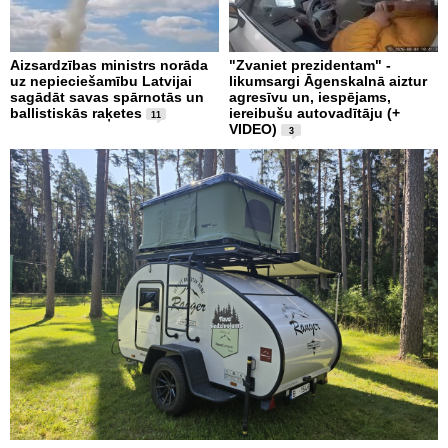
Aizsardzības ministrs norāda
"Zvaniet prezidentam" -
uz nepieciešamību Latvijai
likumsargi Āgenskalnā aiztur
sagādāt savas spārnotās un
agresīvu un, iespējams,
ballistiskās raķetes
iereibušu autovadītāju (+
11
VIDEO)
3