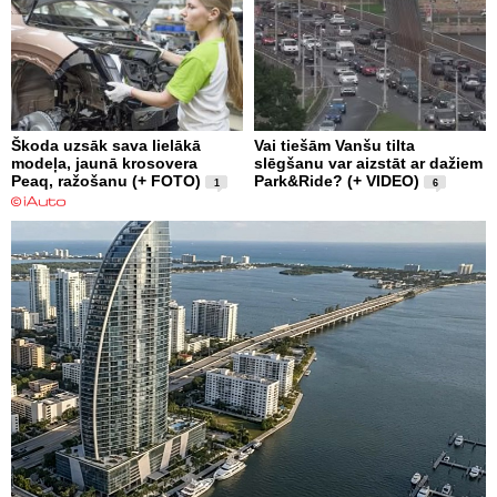
Škoda uzsāk sava lielākā
Vai tiešām Vanšu tilta
modeļa, jaunā krosovera
slēgšanu var aizstāt ar dažiem
Peaq, ražošanu (+ FOTO)
Park&Ride? (+ VIDEO)
1
6