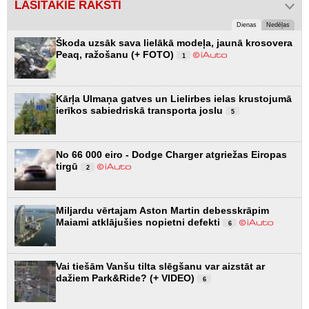
LASĪTĀKIE RAKSTI
Dienas
Nedēļas
Škoda uzsāk sava lielākā modeļa, jaunā krosovera
Peaq, ražošanu (+ FOTO)
1
Kārļa Ulmaņa gatves un Lielirbes ielas krustojumā
ierīkos sabiedriskā transporta joslu
5
No 66 000 eiro - Dodge Charger atgriežas Eiropas
tirgū
2
Miljardu vērtajam Aston Martin debesskrāpim
Maiami atklājušies nopietni defekti
6
Vai tiešām Vanšu tilta slēgšanu var aizstāt ar
dažiem Park&Ride? (+ VIDEO)
6