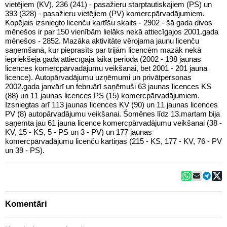
vietējiem (KV), 236 (241) - pasažieru starptautiskajiem (PS) un
393 (328) - pasažieru vietējiem (PV) komercpārvadājumiem.
Kopējais izsniegto licenču kartīšu skaits - 2902 - šā gada divos
mēnešos ir par 150 vienībām lielāks nekā attiecīgajos 2001.gada
mēnešos - 2852. Mazāka aktivitāte vērojama jaunu licenču
saņemšanā, kur pieprasīts par trijām licencēm mazāk nekā
iepriekšējā gada attiecīgajā laika periodā (2002 - 198 jaunas
licences komercpārvadājumu veikšanai, bet 2001 - 201 jauna
licence). Autopārvadājumu uzņēmumi un privātpersonas
2002.gada janvārī un februārī saņēmuši 63 jaunas licences KS
(88) un 11 jaunas licences PS (15) komercpārvadājumiem.
Izsniegtas arī 113 jaunas licences KV (90) un 11 jaunas licences
PV (8) autopārvadājumu veikšanai. Šomēnes līdz 13.martam bija
saņemta jau 61 jauna licence komercpārvadājumu veikšanai (38 -
KV, 15 - KS, 5 - PS un 3 - PV) un 177 jaunas
komercpārvadājumu licenču kartiņas (215 - KS, 177 - KV, 76 - PV
un 39 - PS).
Komentāri