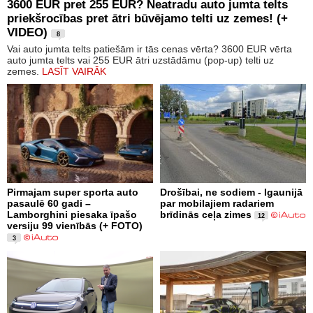
3600 EUR pret 255 EUR? Neatradu auto jumta telts
priekšrocības pret ātri būvējamo telti uz zemes! (+
VIDEO)
8
Vai auto jumta telts patiešām ir tās cenas vērta? 3600 EUR vērta
auto jumta telts vai 255 EUR ātri uzstādāmu (pop-up) telti uz
zemes.
LASĪT VAIRĀK
Pirmajam super sporta auto
Drošībai, ne sodiem - Igaunijā
pasaulē 60 gadi –
par mobilajiem radariem
Lamborghini piesaka īpašo
brīdinās ceļa zimes
12
versiju 99 vienībās (+ FOTO)
3