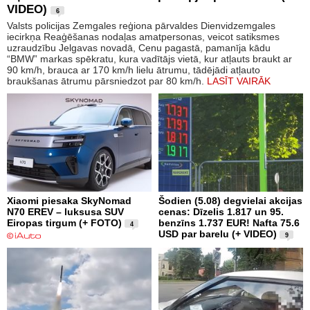
VIDEO)
6
Valsts policijas Zemgales reģiona pārvaldes Dienvidzemgales
iecirkņa Reaģēšanas nodaļas amatpersonas, veicot satiksmes
uzraudzību Jelgavas novadā, Cenu pagastā, pamanīja kādu
“BMW” markas spēkratu, kura vadītājs vietā, kur atļauts braukt ar
90 km/h, brauca ar 170 km/h lielu ātrumu, tādējādi atļauto
braukšanas ātrumu pārsniedzot par 80 km/h.
LASĪT VAIRĀK
Xiaomi piesaka SkyNomad
Šodien (5.08) degvielai akcijas
N70 EREV – luksusa SUV
cenas: Dīzelis 1.817 un 95.
Eiropas tirgum (+ FOTO)
benzīns 1.737 EUR! Nafta 75.6
4
USD par barelu (+ VIDEO)
9