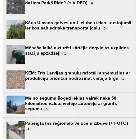
dažiem Park&Ride? (+ VIDEO)
6
Kārļa Ulmaņa gatves un Lielirbes ielas krustojumā
ierīkos sabiedriskā transporta joslu
5
Mēneša laikā aizturēti kārtējie degvielas uzpildes
staciju apzadzēji
1
KEM: Trīs Latvijas granulu ražotāji apņēmušies ar
produkciju prioritāri nodrošināt vietējo tirgu
1
Melno segumu šogad ieklās vairāk nekā 50
kilometros valsts vietējo autoceļu ar grants
segumu
5
Pabeigta trīs reģionālo veloceļu izbūve (+ FOTO)
4