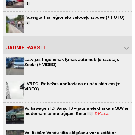
1
Pabeigta trīs reģionālo veloceļu izbūve (+ FOTO)
4
JAUNIE RAKSTI
Latvijas tirgū ienāk Ķīnas automobiļu ražotājs
Zeekr (+ VIDEO)
LVRTC: Robežas aprīkošana rit pēc plāniem (+
VIDEO)
Volkswagen ID. Aura T6 – jauns elektriskais SUV ar
modernām tehnoloģijām Ķīnai
2
Vai tiešām Vanšu tilta slēgšanu var aizstāt ar