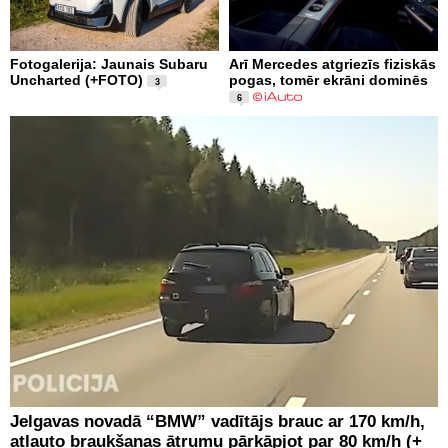
Fotogalerija: Jaunais Subaru
Arī Mercedes atgriezīs fiziskās
Uncharted (+FOTO)
pogas, tomēr ekrāni dominēs
3
6
Jelgavas novadā “BMW” vadītājs brauc ar 170 km/h,
atļauto braukšanas ātrumu pārkāpjot par 80 km/h (+