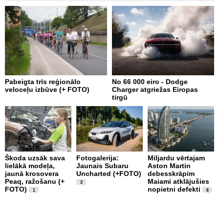
Pabeigta trīs reģionālo
No 66 000 eiro - Dodge
A
veloceļu izbūve (+ FOTO)
Charger atgriežas Eiropas
p
tirgū
Škoda uzsāk sava
Fotogalerija:
Miljardu vērtajam
P
lielākā modeļa,
Jaunais Subaru
Aston Martin
k
jaunā krosovera
Uncharted (+FOTO)
debesskrāpim
p
Peaq, ražošanu (+
Maiami atklājušies
b
3
FOTO)
nopietni defekti
u
1
6
1