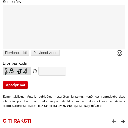
Komentārs
Pievienot bildi
Pievienot video
Drošības kods
Stingri aizliegts iAuto.lv publicētos materiālus izmantot, kopēt vai reproducēt citos
interneta portālos, masu informācijas līdzekļos vai kā citādi rīkoties ar iAuto.lv
publicētajiem materiāliem bez rakstiskas EON SIA atļaujas saņemšanas.
CITI RAKSTI