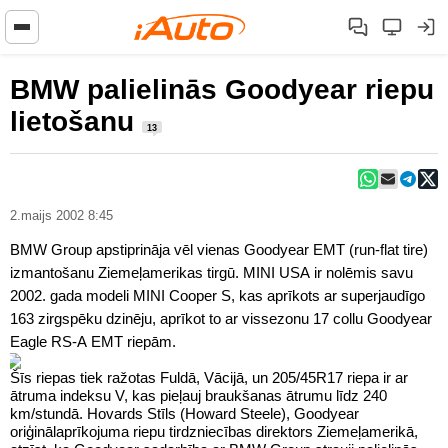
BMW palielinās Goodyear riepu
lietošanu
13
2.maijs 2002 8:45
BMW Group apstiprināja vēl vienas Goodyear EMT (run-flat tire)
izmantošanu Ziemeļamerikas tirgū. MINI USA ir nolēmis savu
2002. gada modeli MINI Cooper S, kas aprīkots ar superjaudīgo
163 zirgspēku dzinēju, aprīkot to ar vissezonu 17 collu Goodyear
Eagle RS-A EMT riepām.
Šīs riepas tiek ražotas Fuldā, Vācijā, un 205/45R17 riepa ir ar
ātruma indeksu V, kas pieļauj braukšanas ātrumu līdz 240
km/stundā. Hovards Stīls (Howard Steele), Goodyear
oriģinālaprīkojuma riepu tirdzniecības direktors Ziemeļamerikā,