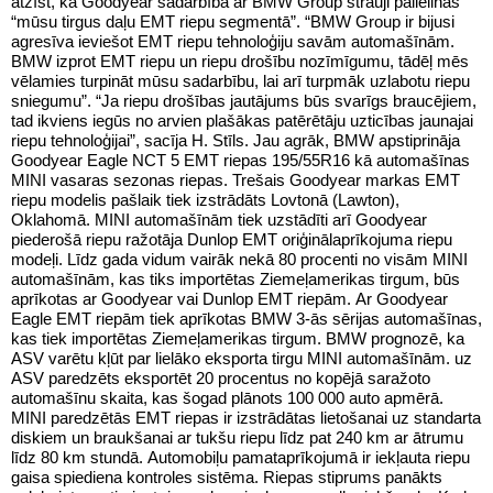
atzīst, ka Goodyear sadarbība ar BMW Group strauji palielinās
“mūsu tirgus daļu EMT riepu segmentā”. “BMW Group ir bijusi
agresīva ieviešot EMT riepu tehnoloģiju savām automašīnām.
BMW izprot EMT riepu un riepu drošību nozīmīgumu, tādēļ mēs
vēlamies turpināt mūsu sadarbību, lai arī turpmāk uzlabotu riepu
sniegumu”. “Ja riepu drošības jautājums būs svarīgs braucējiem,
tad ikviens iegūs no arvien plašākas patērētāju uzticības jaunajai
riepu tehnoloģijai”, sacīja H. Stīls. Jau agrāk, BMW apstiprināja
Goodyear Eagle NCT 5 EMT riepas 195/55R16 kā automašīnas
MINI vasaras sezonas riepas. Trešais Goodyear markas EMT
riepu modelis pašlaik tiek izstrādāts Lovtonā (Lawton),
Oklahomā. MINI automašīnām tiek uzstādīti arī Goodyear
piederošā riepu ražotāja Dunlop EMT oriģinālaprīkojuma riepu
modeļi. Līdz gada vidum vairāk nekā 80 procenti no visām MINI
automašīnām, kas tiks importētas Ziemeļamerikas tirgum, būs
aprīkotas ar Goodyear vai Dunlop EMT riepām. Ar Goodyear
Eagle EMT riepām tiek aprīkotas BMW 3-ās sērijas automašīnas,
kas tiek importētas Ziemeļamerikas tirgum. BMW prognozē, ka
ASV varētu kļūt par lielāko eksporta tirgu MINI automašīnām. uz
ASV paredzēts eksportēt 20 procentus no kopējā saražoto
automašīnu skaita, kas šogad plānots 100 000 auto apmērā.
MINI paredzētās EMT riepas ir izstrādātas lietošanai uz standarta
diskiem un braukšanai ar tukšu riepu līdz pat 240 km ar ātrumu
līdz 80 km stundā. Automobiļu pamataprīkojumā ir iekļauta riepu
gaisa spiediena kontroles sistēma. Riepas stiprums panākts