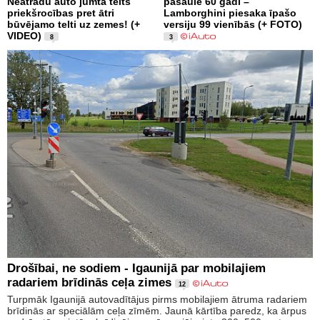
Neatradu auto jumta telts
pasaulē 60 gadi –
priekšrocības pret ātri
Lamborghini piesaka īpašo
būvējamo telti uz zemes! (+
versiju 99 vienībās (+ FOTO)
VIDEO)
8
3
Drošībai, ne sodiem - Igaunijā par mobilajiem
radariem brīdinās ceļa zimes
12
Turpmāk Igaunijā autovadītājus pirms mobilajiem ātruma radariem
brīdinās ar speciālām ceļa zīmēm. Jaunā kārtība paredz, ka ārpus