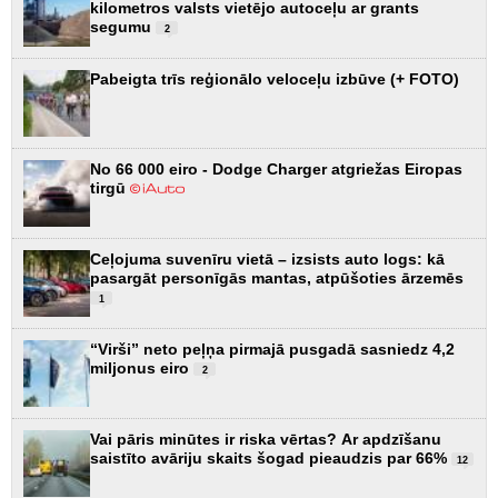
kilometros valsts vietējo autoceļu ar grants
segumu
2
Pabeigta trīs reģionālo veloceļu izbūve (+ FOTO)
No 66 000 eiro - Dodge Charger atgriežas Eiropas
tirgū
Ceļojuma suvenīru vietā – izsists auto logs: kā
pasargāt personīgās mantas, atpūšoties ārzemēs
1
“Virši” neto peļņa pirmajā pusgadā sasniedz 4,2
miljonus eiro
2
Vai pāris minūtes ir riska vērtas? Ar apdzīšanu
saistīto avāriju skaits šogad pieaudzis par 66%
12