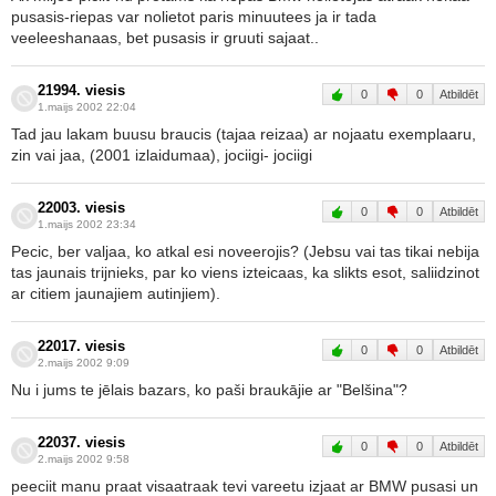
pusasis-riepas var nolietot paris minuutees ja ir tada
veeleeshanaas, bet pusasis ir gruuti sajaat..
21994. viesis
0
0
Atbildēt
1.maijs 2002 22:04
Tad jau lakam buusu braucis (tajaa reizaa) ar nojaatu exemplaaru,
zin vai jaa, (2001 izlaidumaa), jociigi- jociigi
22003. viesis
0
0
Atbildēt
1.maijs 2002 23:34
Pecic, ber valjaa, ko atkal esi noveerojis? (Jebsu vai tas tikai nebija
tas jaunais trijnieks, par ko viens izteicaas, ka slikts esot, saliidzinot
ar citiem jaunajiem autinjiem).
22017. viesis
0
0
Atbildēt
2.maijs 2002 9:09
Nu i jums te jēlais bazars, ko paši braukājie ar "Belšina"?
22037. viesis
0
0
Atbildēt
2.maijs 2002 9:58
peeciit manu praat visaatraak tevi vareetu izjaat ar BMW pusasi un