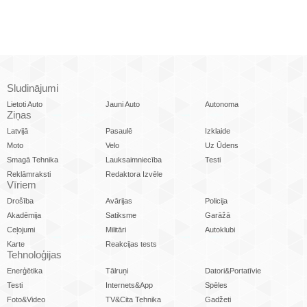
Sludinājumi
Lietoti Auto
Jauni Auto
Autonoma
Ziņas
Latvijā
Pasaulē
Izklaide
Moto
Velo
Uz Ūdens
Smagā Tehnika
Lauksaimniecība
Testi
Reklāmraksti
Redaktora Izvēle
Vīriem
Drošība
Avārijas
Policija
Akadēmija
Satiksme
Garāžā
Ceļojumi
Militāri
Autoklubi
Karte
Reakcijas tests
Tehnoloģijas
Enerģētika
Tālruņi
Datori&Portatīvie
Testi
Internets&App
Spēles
Foto&Video
TV&Cita Tehnika
Gadžeti