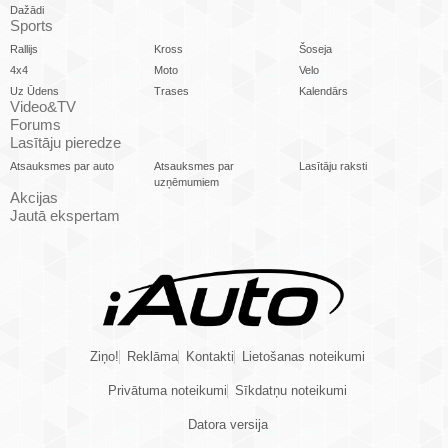
Dažādi
Sports
Rallijs
Kross
Šoseja
4x4
Moto
Velo
Uz Ūdens
Trases
Kalendārs
Video&TV
Forums
Lasītāju pieredze
Atsauksmes par auto
Atsauksmes par
Lasītāju raksti
uzņēmumiem
Akcijas
Jautā ekspertam
Ziņo!
Reklāma
Kontakti
Lietošanas noteikumi
Privātuma noteikumi
Sīkdatņu noteikumi
Datora versija