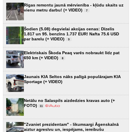
Rīgas remontu jaunā mērvienība - kļūdu skaits uz
vienu metru darbu! (+ VIDEO)
7
Šodien (5.08) degvielai akcijas cenas: Dīzelis
1.817 un 95. benzīns 1.737 EUR! Nafta 75.6 USD
par barelu (+ VIDEO)
9
Elektriskais Škoda Peaq varēs nobraukt līdz pat
650 km (+ VIDEO)
8
Jaunais KIA Seltos nāks palīgā populārajam KIA
Sportage (+ VIDEO)
Netālu no Salaspils aizdedzies kravas auto (+
FOTO)
11
"Zvaniet prezidentam" - likumsargi Āgenskalnā
aiztur agresīvu un, iespējams, iereibušu