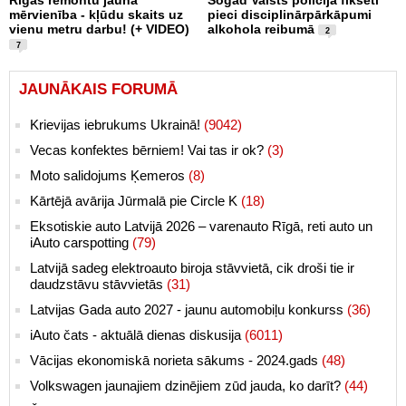
mērvienība - kļūdu skaits uz
pieci disciplinārpārkāpumi
vienu metru darbu! (+ VIDEO)
alkohola reibumā
2
7
JAUNĀKAIS FORUMĀ
Krievijas iebrukums Ukrainā!
(9042)
Vecas konfektes bērniem! Vai tas ir ok?
(3)
Moto salidojums Ķemeros
(8)
Kārtējā avārija Jūrmalā pie Circle K
(18)
Eksotiskie auto Latvijā 2026 – varenauto Rīgā, reti auto un
iAuto carspotting
(79)
Latvijā sadeg elektroauto biroja stāvvietā, cik droši tie ir
daudzstāvu stāvvietās
(31)
Latvijas Gada auto 2027 - jaunu automobiļu konkurss
(36)
iAuto čats - aktuālā dienas diskusija
(6011)
Vācijas ekonomiskā norieta sākums - 2024.gads
(48)
Volkswagen jaunajiem dzinējiem zūd jauda, ko darīt?
(44)