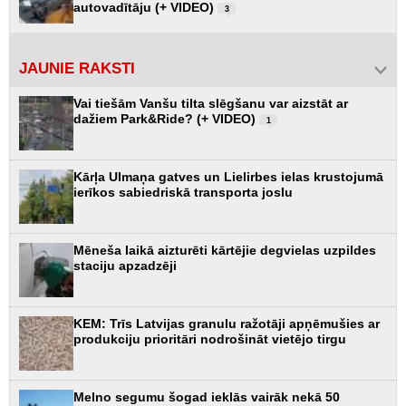
autovadītāju (+ VIDEO)
3
JAUNIE RAKSTI
Vai tiešām Vanšu tilta slēgšanu var aizstāt ar
dažiem Park&Ride? (+ VIDEO)
1
Kārļa Ulmaņa gatves un Lielirbes ielas krustojumā
ierīkos sabiedriskā transporta joslu
Mēneša laikā aizturēti kārtējie degvielas uzpildes
staciju apzadzēji
KEM: Trīs Latvijas granulu ražotāji apņēmušies ar
produkciju prioritāri nodrošināt vietējo tirgu
Melno segumu šogad ieklās vairāk nekā 50