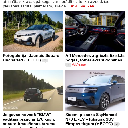
atritinātais kravas pārsegs, var norādīt uz to, ka aizdedzies
piekabes saturs, piemēram, šķelda.
LASĪT VAIRĀK
Fotogalerija: Jaunais Subaru
Arī Mercedes atgriezīs fiziskās
Uncharted (+FOTO)
pogas, tomēr ekrāni dominēs
3
6
Jelgavas novadā “BMW”
Xiaomi piesaka SkyNomad
vadītājs brauc ar 170 km/h,
N70 EREV – luksusa SUV
atļauto braukšanas ātrumu
Eiropas tirgum (+ FOTO)
4