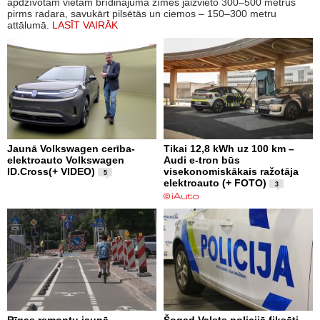
apdzīvotām vietām brīdinājuma zīmes jāizvieto 300–500 metrus
pirms radara, savukārt pilsētās un ciemos – 150–300 metru
attālumā.
LASĪT VAIRĀK
Jaunā Volkswagen cerība-
Tikai 12,8 kWh uz 100 km –
elektroauto Volkswagen
Audi e-tron būs
ID.Cross(+ VIDEO)
visekonomiskākais ražotāja
5
elektroauto (+ FOTO)
3
Rīgas remontu jaunā
Šogad Valsts policijā fiksēti