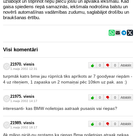
uzlabojot un stiprinot riepu plecu joslu un apvalka iekšmalu. Kad
gaisa spiediens riepā samazinās, iekšmala nodrošina balstu un
novērš automašīnas vadāmības zudumu, saglabājot drošību un
braukšanas ērtību.
Visi komentāri
21970. viesis
0
0
Atbildēt
1.maijs 2002 12:31
turpmāk katrs bmw jau rūpnīcā tiks aprīkots ar 7 goodyear riepām -
4 uz riteņiem, 1 zapaska un 2 nomaiņai pēc 10tkm uz pak. ass :)
21975. viesis
0
0
Atbildēt
1.maijs 2002 14:17
interesanti- kas BMW nolietojas aatraak pusasis vai riepas?
21989. viesis
0
0
Atbildēt
1.maijs 2002 18:17
Ak miljoo piciit-nu protams ka riepas Bmw nolietojas atraak nekaa