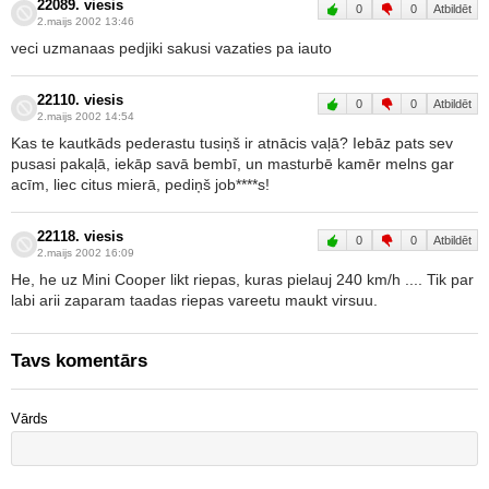
22089. viesis
0
0
Atbildēt
2.maijs 2002 13:46
veci uzmanaas pedjiki sakusi vazaties pa iauto
22110. viesis
0
0
Atbildēt
2.maijs 2002 14:54
Kas te kautkāds pederastu tusiņš ir atnācis vaļā? Iebāz pats sev
pusasi pakaļā, iekāp savā bembī, un masturbē kamēr melns gar
acīm, liec citus mierā, pediņš job****s!
22118. viesis
0
0
Atbildēt
2.maijs 2002 16:09
He, he uz Mini Cooper likt riepas, kuras pielauj 240 km/h .... Tik par
labi arii zaparam taadas riepas vareetu maukt virsuu.
Tavs komentārs
Vārds