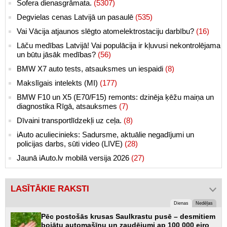
Šofera dienasgrāmata.
(5307)
Degvielas cenas Latvijā un pasaulē
(535)
Vai Vācija atjaunos slēgto atomelektrostaciju darbību?
(16)
Lāču medības Latvijā! Vai populācija ir kļuvusi nekontrolējama
un būtu jāsāk medības?
(56)
BMW X7 auto tests, atsauksmes un iespaidi
(8)
Makslīgais intelekts (MI)
(177)
BMW F10 un X5 (E70/F15) remonts: dzinēja ķēžu maiņa un
diagnostika Rīgā, atsauksmes
(7)
Dīvaini transportlīdzekļi uz ceļa.
(8)
iAuto aculiecinieks: Sadursme, aktuālie negadījumi un
policijas darbs, sūti video (LIVE)
(28)
Jaunā iAuto.lv mobilā versija 2026
(27)
LASĪTĀKIE RAKSTI
Dienas
Nedēļas
Pēc postošās krusas Saulkrastu pusē – desmitiem
bojātu automašīnu un zaudējumi ap 100 000 eiro