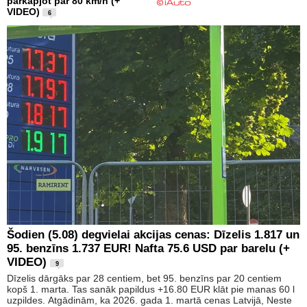
pārkāpjot par 80 km/h (+
VIDEO)
6
Šodien (5.08) degvielai akcijas cenas: Dīzelis 1.817 un
95. benzīns 1.737 EUR! Nafta 75.6 USD par barelu (+
VIDEO)
9
Dīzelis dārgāks par 28 centiem, bet 95. benzīns par 20 centiem
kopš 1. marta. Tas sanāk papildus +16.80 EUR klāt pie manas 60 l
uzpildes. Atgādinām, ka 2026. gada 1. martā cenas Latvijā, Neste