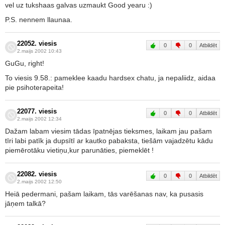
vel uz tukshaas galvas uzmaukt Good yearu :)
P.S. nennem llaunaa.
22052. viesis
0
0
Atbildēt
2.maijs 2002 10:43
GuGu, right!
To viesis 9.58.: pameklee kaadu hardsex chatu, ja nepaliidz, aidaa
pie psihoterapeita!
22077. viesis
0
0
Atbildēt
2.maijs 2002 12:34
Dažam labam viesim tādas īpatnējas tieksmes, laikam jau pašam
tīri labi patīk ja dupsītī ar kautko pabaksta, tiešām vajadzētu kādu
piemērotāku vietiņu,kur parunāties, piemeklēt !
22082. viesis
0
0
Atbildēt
2.maijs 2002 12:50
Heiā pedermani, pašam laikam, tās varēšanas nav, ka pusasis
jāņem talkā?