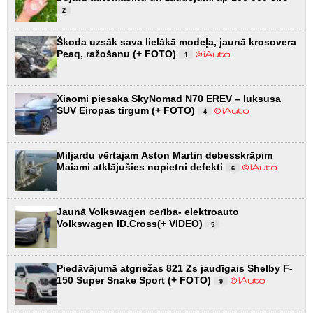
2
Škoda uzsāk sava lielākā modeļa, jaunā krosovera
Peaq, ražošanu (+ FOTO)
1
Xiaomi piesaka SkyNomad N70 EREV – luksusa
SUV Eiropas tirgum (+ FOTO)
4
Miljardu vērtajam Aston Martin debesskrāpim
Maiami atklājušies nopietni defekti
6
Jaunā Volkswagen cerība- elektroauto
Volkswagen ID.Cross(+ VIDEO)
5
Piedāvājumā atgriežas 821 Zs jaudīgais Shelby F-
150 Super Snake Sport (+ FOTO)
9