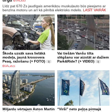
tirgū
Līdz pat 670 Zs jaudīgais amerikāņu muskuļauto būs pieejams ar
benzīna motoru un arī kā pilnībā elektrisks mdelis.
LASĪT VAIRĀK
Škoda uzsāk sava lielākā
Vai tiešām Vanšu tilta
modeļa, jaunā krosovera
slēgšanu var aizstāt ar dažiem
Peaq, ražošanu (+ FOTO)
Park&Ride? (+ VIDEO)
1
1
Miljardu vērtajam Aston Martin
“Virši” neto peļņa pirmajā