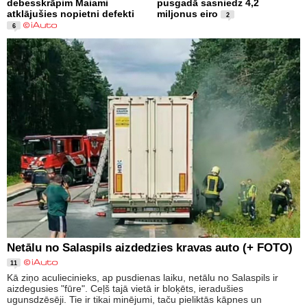
debesskrāpim Maiami
pusgadā sasniedz 4,2
atklājušies nopietni defekti
miljonus eiro
2
6
Netālu no Salaspils aizdedzies kravas auto (+ FOTO)
11
Kā ziņo aculiecinieks, ap pusdienas laiku, netālu no Salaspils ir
aizdegusies "fūre". Ceļš tajā vietā ir bloķēts, ieradušies
ugunsdzēsēji. Tie ir tikai minējumi, taču pieliktās kāpnes un