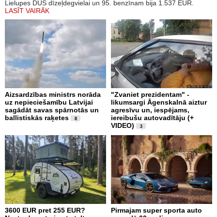
Lielupes DUS dīzeļdegvielai un 95. benzīnam bija 1.537 EUR.
LASĪT VAIRĀK
Aizsardzības ministrs norāda
"Zvaniet prezidentam" -
uz nepieciešamību Latvijai
likumsargi Āgenskalnā aiztur
sagādāt savas spārnotās un
agresīvu un, iespējams,
ballistiskās raķetes
iereibušu autovadītāju (+
8
VIDEO)
3
3600 EUR pret 255 EUR?
Pirmajam super sporta auto