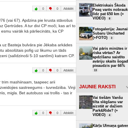
Elektriskais Škoda
0
0
Atbildēt
Peaq varēs nobrauk
līdz pat 650 km (+
VIDEO)
8
76 (vai 67). Apdzina pie krusta stāvošus
 uz Ģertrūdes. A tur divi CP moči, kas arī to
Fotogalerija: Jaunai
t esmu vairāk kā pārliecināts, ka CP
Subaru Uncharted
(+FOTO)
3
a uz Basteja bulvāra pie Jēkaba arkādes
Vai pāris minūtes ir
tu absolūtais pofig uz likumu un tāds
riska vērtas? Ar
sīceni (salīdzinoši 5-10 santīmi) katram CP.
apdzīšanu saistīto
avāriju skaits šogad
pieaudzis par 66%
0
0
Atbildēt
13
r trim mashiinaam, taapeec arii
JAUNIE RAKSTI
zveidojies sastreegums - tuvredziiba. Vinji
is, migla. Bet autobuss vai trollis - tas ir
Vai tiešām Vanšu
tilta slēgšanu var
aizstāt ar dažiem
Park&Ride? (+
0
0
Atbildēt
VIDEO)
4
Kārļa Ulmaņa gatve