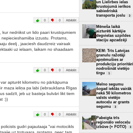
un Lielirbes ielas
krustojumā ierīkos
sabiedriskā
transporta joslu
3
0
0
Atbildēt
Mēneša laikā
aizturēti kārtējie
, kur nedriikst un lido paari krustojumiem
degvielas uzpildes
 nepiecieshamiiba izzustu. Protams,
staciju apzadzēji
aju deelj , jaaciesh daudzreiz vairaak
rektaaki uz ielaam, laikam no shaadaam
KEM: Trīs Latvijas
granulu ražotāji
apņēmušies ar
produkciju prioritār
nodrošināt vietējo
0
0
Atbildēt
tirgu
1
u var apturēt kilometru no pārkāpuma
Melno segumu
 ir maza ieliņa pa labi (iebraukšana Rīgas
šogad ieklās vairāk
nekā 50 kilometros
us sadzīt, jeb uz basteja bulvāri likt tiem
valsts vietējo
t :))
autoceļu ar grants
segumu
3
0
0
Atbildēt
Pabeigta trīs
reģionālo veloceļu
policists gudri pajautaaja "vai motocikls
izbūve (+ FOTO)
3
pstaajie uz trotuaara, protams, peec tam