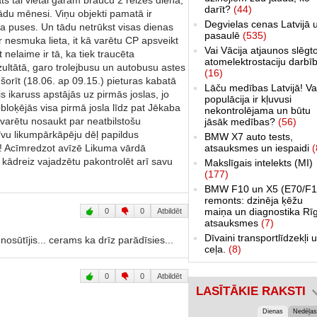
darīt?
(44)
u kādu mēnesi. Viņu objekti pamatā ir
Degvielas cenas Latvijā 
tra puses. Un tādu netrūkst visas dienas
pasaulē
(535)
r nesmuka lieta, it kā varētu CP apsveikt
Vai Vācija atjaunos slēgt
 nelaime ir tā, ka tiek traucēta
atomelektrostaciju darbī
zultātā, garo trolejbusu un autobusu astes
(16)
 šorīt (18.06. ap 09.15.) pieturas kabatā
Lāču medības Latvijā! Va
is ikaruss apstājās uz pirmās joslas, jo
populācija ir kļuvusi
obloķējās visa pirmā josla līdz pat Jēkaba
nekontrolējama un būtu
 varētu nosaukt par neatbilstošu
jāsāk medības?
(56)
vu likumpārkāpēju dēļ papildus
BMW X7 auto tests,
! Acīmredzot avīzē Likuma vārdā
atsauksmes un iespaidi
(
 kādreiz vajadzētu pakontrolēt arī savu
Makslīgais intelekts (MI)
(177)
BMW F10 un X5 (E70/F1
remonts: dzinēja ķēžu
maiņa un diagnostika Rī
0
0
Atbildēt
atsauksmes
(7)
Dīvaini transportlīdzekļi 
 nosūtījis... cerams ka drīz parādīsies...
ceļa.
(8)
0
0
Atbildēt
LASĪTĀKIE RAKSTI
Dienas
Nedēļas