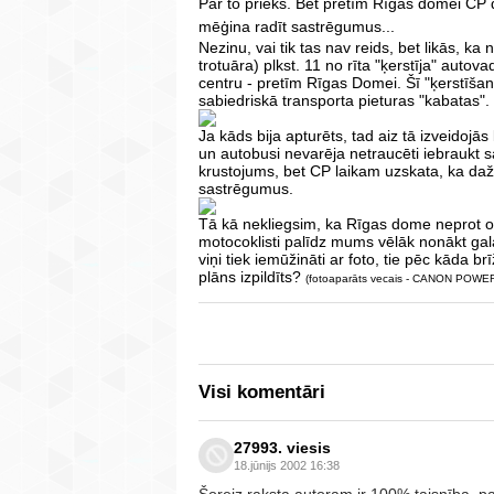
Par to prieks. Bet pretīm Rīgas domei CP 
mēģina radīt sastrēgumus...
Nezinu, vai tik tas nav reids, bet likās, ka 
trotuāra) plkst. 11 no rīta "ķerstīja" autov
centru - pretīm Rīgas Domei. Šī "ķerstīšan
sabiedriskā transporta pieturas "kabatas".
Ja kāds bija apturēts, tad aiz tā izveidojās
un autobusi nevarēja netraucēti iebraukt sa
krustojums, bet CP laikam uzskata, ka daži 
sastrēgumus.
Tā kā nekliegsim, ka Rīgas dome neprot org
motocoklisti palīdz mums vēlāk nonākt gal
viņi tiek iemūžināti ar foto, tie pēc kāda br
plāns izpildīts?
(fotoaparāts vecais - CANON POWE
Visi komentāri
27993. viesis
18.jūnijs 2002 16:38
Šoreiz raksta autoram ir 100% taisnība. pa