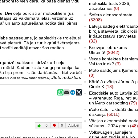
darboņi to vien dara, kā pašā dienas vidū
motocikla tests 2026,
atsauksmes
(0)
nē. Divi ceļu policisti ar motocikliem (uz
Šofera dienasgrāmata.
adītājus uz Valdemāra ielas, virzienā uz
(5308)
a" un auto apturēšana notika tieši pirms
Latvijā sadeg elektroauto
biroja stāvvietā, cik droši 
ir daudzstāvu stāvvietās
 labs sastrēgums, jo sabiedriskie trolejbusi
(32)
vā pieturā. Tā jau tur ir grūti šķērsojams
Krievijas iebrukums
sodīti vadītāji atsver šos radītos
Ukrainā!
(9042)
Vecas konfektes bērniem
anizēt satiksmi - drīzāk arī ceļu
Vai tas ir ok?
(3)
a mērķī. Kad policistu kungi pamanīja, ka
Moto salidojums Ķemero
īža bija prom - citās darīšanās... Bet varbūt
(8)
iAuto redaktors
RSHOT A20 no www.canoncentrs.lv)
Kārtējā avārija Jūrmalā p
Circle K
(18)
Eksotiskie auto Latvijā 2
– varenauto Rīgā, reti au
un iAuto carspotting
(79)
iAuto čats - aktuālā dien
diskusija
(6011)
Vācijas ekonomiskā nori
sākums - 2024.gads
(48)
0
0
Atbildēt
Volkswagen jaunajiem
dzinējiem zūd jauda, ko
ts tai vietai garām braucu 2 reizes dienā,