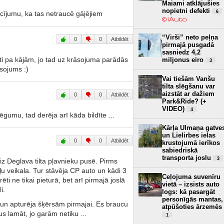
Maiami atklājušies
nopietni defekti
6
acījumu, ka tas netraucē gājējiem
“Virši” neto peļņa
0
0
Atbildēt
pirmajā pusgadā
sasniedz 4,2
īti pa kājām, jo tad uz krāsojuma parādās
miljonus eiro
3
āsojums :)
Vai tiešām Vanšu
tilta slēgšanu var
aizstāt ar dažiem
0
0
Atbildēt
Park&Ride? (+
VIDEO)
4
ēgumu, tad derēja arī kāda bildīte ...
Kārļa Ulmaņa gatve
un Lielirbes ielas
0
0
Atbildēt
krustojumā ierīkos
sabiedriskā
transporta joslu
3
iz Deglava tilta pļavnieku pusē. Pirms
u veikala. Tur stāvēja CP auto un kādi 3
Ceļojuma suvenīru
ti ne tikai pieturā, bet arī pirmajā joslā
vietā – izsists auto
i.
logs: kā pasargāt
personīgās mantas,
 un apturēja šķērsām pirmajai. Es braucu
atpūšoties ārzemēs
s lamāt, jo garām netiku ...
1