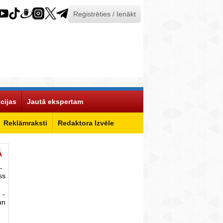
Reģistrēties / Ienākt
cijas
Jautā ekspertam
Reklāmraksti
Redaktora Izvēle
Ā
-
ss
 -
un