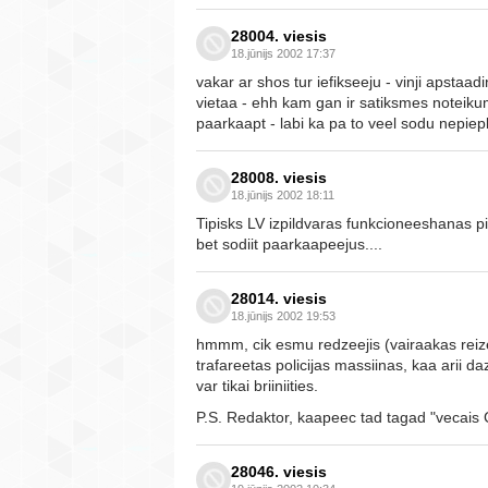
28004. viesis
18.jūnijs 2002 17:37
vakar ar shos tur iefikseeju - vinji apstaa
vietaa - ehh kam gan ir satiksmes noteikumi
paarkaapt - labi ka pa to veel sodu nepiep
28008. viesis
18.jūnijs 2002 18:11
Tipisks LV izpildvaras funkcioneeshanas 
bet sodiit paarkaapeejus....
28014. viesis
18.jūnijs 2002 19:53
hmmm, cik esmu redzeejis (vairaakas reizes
trafareetas policijas massiinas, kaa arii d
var tikai briiniities.
P.S. Redaktor, kaapeec tad tagad "vecais
28046. viesis