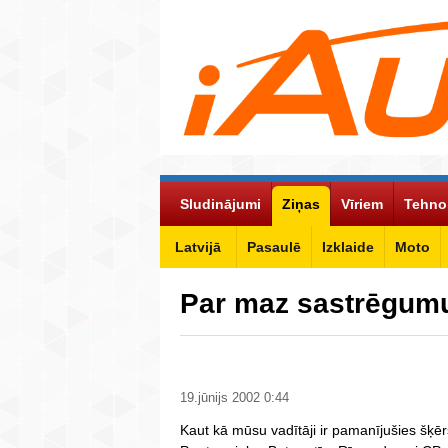
Sludinājumi
Ziņas
Vīriem
Tehno
Latvijā
Pasaulē
Izklaide
Moto
Par maz sastrēgum
19.jūnijs 2002 0:44
Kaut kā mūsu vadītāji ir pamanījušies šķē