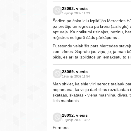
28062. viesis
19.jūnijs 2002 11:23
Šodien pa čaka ielu izpildījās Mercedes HJ
pa pretējo un iegrieza pa kreisi (aizliegts)
apturēja. Kā notikumi risinājās, nezinu, be
reģistros nefigurē šāds pārkāpums ...
Pusstundu vēlāk šis pats Mercedes stāvēj
zem zīmes. Saprotu jau viņu, jo, ja man bū
piķis, es arī tā izpildītos un iemaksātu to 
28069. viesis
19.jūnijs 2002 11:54
Man shkiet, ka shie viiri neredz taalaak pa
nepamana, ka vinju darbiibas rezultaataa i
skataas, skataas - viena mashiina, divas, tri
liels maakonis.
28092. viesis
19.jūnijs 2002 13:52
Fermers!