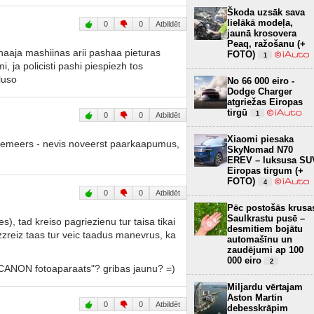
Škoda uzsāk sava
lielākā modeļa,
0
0
Atbildēt
jaunā krosovera
Peaq, ražošanu (+
dinaaja mashiinas arii pashaa pieturas
FOTO)
1
, ja policisti pashi piespiezh tos
luso
No 66 000 eiro -
Dodge Charger
atgriežas Eiropas
tirgū
1
0
0
Atbildēt
Xiaomi piesaka
piemeers - nevis noveerst paarkaapumus,
SkyNomad N70
EREV – luksusa SU
Eiropas tirgum (+
FOTO)
4
0
0
Atbildēt
Pēc postošās krusa
Saulkrastu pusē –
), tad kreiso pagriezienu tur taisa tikai
desmitiem bojātu
azzreiz taas tur veic taadus manevrus, ka
automašīnu un
zaudējumi ap 100
000 eiro
2
 CANON fotoaparaats"? gribas jaunu? =)
Miljardu vērtajam
Aston Martin
0
0
Atbildēt
debesskrāpim