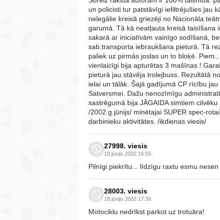
un policisti tur patstāvīgi iefiltrējušies ja
nelegālie kreisā griezēji no Nacionāla teā
garumā. Tā kā neatļauta kreisā taisīšana i
sakarā ar iniciatīvām vainīgo sodīšanā, bet
sab.transporta iebraukšana pieturā. Tā re
paliek uz pirmās joslas un to bloķē. Piem.,
vienlaicīgi bija apturētas 3 mašīnas ! Gara
pieturā jau stāvēja trolejbuss. Rezultātā n
ielai un tālāk. Šajā gadījumā CP rīcību jau
Satversmei. Dažu nenozīmīgu administratī
sastrēgumā bija JĀGAIDA simtiem cilvēku 
/2002.g.jūnijs/ minētajai SUPER spec-rotai
darbinieku aktivitātes. /ikdienas viesis/
27998. viesis
18.jūnijs 2002 16:55
Pilnīgi piekrītu... līdzīgu raxtu esmu nesen
28003. viesis
18.jūnijs 2002 17:36
Motociklu nedrīkst parkot uz trotuāra!