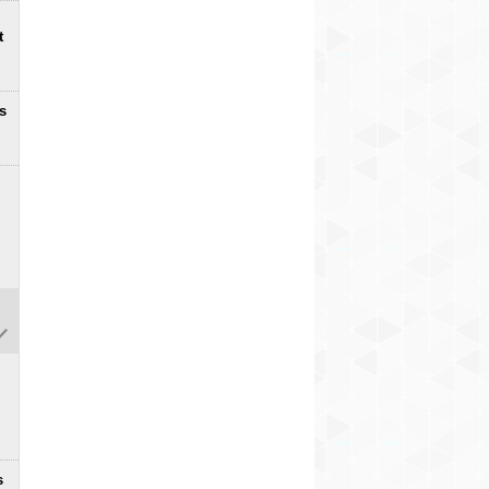
t
s
s