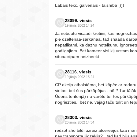
Labais texc, galvenais - taisnība :)))
28099. viesis
19.jūnijs 2002 14:24
Ja nebuutu visaadi kretiini, kas nogriezhas
pie dzeltenaa-sarkanaa, tad shaada darba
nepatiikami, ka dazhu noteikumu ignoreeta
godiigajiem. Bet kameer visi kljuustam ko
situaacijaam neizbeekt.
28116. viesis
19.jūnijs 2002 15:24
CP akcija atbalstāma, bet kāpēc ar radar
vietas, bet šos pārkāpējus - nē ? Tur tālāk
Ūdens teritorijā) nu varētu tur tos pārkāpēj
nogriezties.. bet nē, vajag taču tūlīt un tepa
28303. viesis
20.jūnijs 2002 14:34
redzot sho bildi uzreiz atcereejos kaa man 
nav transporta liidzeklis?", tad kad biju a