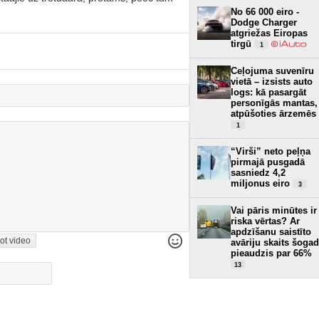
No 66 000 eiro -
Dodge Charger
atgriežas Eiropas
tirgū
1
Ceļojuma suvenīru
vietā – izsists auto
logs: kā pasargāt
personīgās mantas,
atpūšoties ārzemēs
1
“Virši” neto peļņa
pirmajā pusgadā
sasniedz 4,2
miljonus eiro
3
Vai pāris minūtes ir
riska vērtas? Ar
apdzīšanu saistīto
ot video
avāriju skaits šogad
pieaudzis par 66%
13