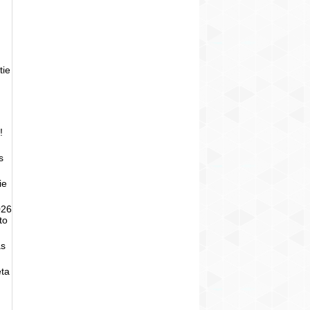
tie
!
s
ie
026
to
as
eta