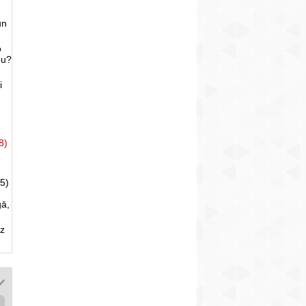
un
o
bu?
i
8)
5)
gā,
uz