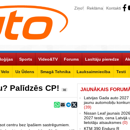
Ziņo!
Reklāma
Kontakti
loģijas
Sports
Video&TV
Forums
Lasītāju pieredze
Ak
Velo
Uz Ūdens
Smagā Tehnika
Lauksaimniecība
Testi
u? Palīdzēs CP!
JAUNĀKAIS FORUM
16
Latvijas Gada auto 2027 
jaunu automobiļu konkur
(39)
Nissan Leaf jaunais 2026
2027 tests, cena Latvijā 
lietotāju atsauksmes
(0)
rsot centru bez īpašiem sastrēgumiem.
KTM 390 Enduro R