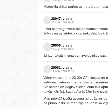
19.jūnijs 2002 10:34
Motociklu drīkst parkot uz trotuāra ar nos
28047. viesis
19.jūnijs 2002 10:35
...bet saprātīgs vecis nekad neatstās moc
švīkas un uz sēdekļa cits, nekvalitatīvs kr
28056. viesis
19.jūnijs 2002 10:59
Ja jau rakstā ir runa par izveidojušos sastr
28061. viesis
19.jūnijs 2002 11:18
Vakar vakarā (pēc 23:00) CP plosījās arī a
sabtrans pieturas ir iebraukšana pie mēbeļ
CP ņēmās uz Deglava ielas. Auto tika apturē
(divās kārtās), kas radīja tiešām lielu jucekl
Man priekšā izcēla asconu no otrās joslas
pa pirmo joslu un man bija daudz laika viņu