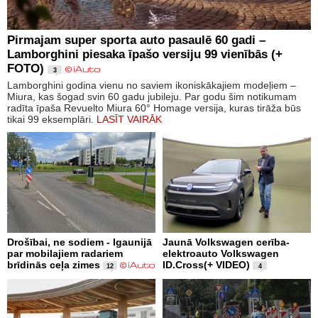
Pirmajam super sporta auto pasaulē 60 gadi –
Lamborghini piesaka īpašo versiju 99 vienībās (+
FOTO)
3
Lamborghini godina vienu no saviem ikoniskākajiem modeļiem –
Miura, kas šogad svin 60 gadu jubileju. Par godu šim notikumam
radīta īpaša Revuelto Miura 60° Homage versija, kuras tirāža būs
tikai 99 eksemplāri.
LASĪT VAIRĀK
Drošībai, ne sodiem - Igaunijā
Jaunā Volkswagen cerība-
par mobilajiem radariem
elektroauto Volkswagen
brīdinās ceļa zimes
ID.Cross(+ VIDEO)
12
4