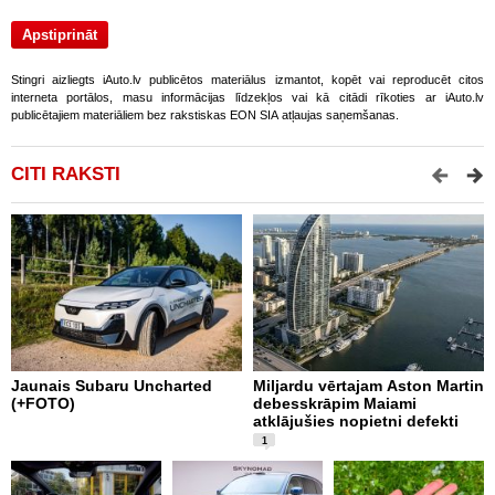
Stingri aizliegts iAuto.lv publicētos materiālus izmantot, kopēt vai reproducēt citos
interneta portālos, masu informācijas līdzekļos vai kā citādi rīkoties ar iAuto.lv
publicētajiem materiāliem bez rakstiskas EON SIA atļaujas saņemšanas.
CITI RAKSTI
Jaunais Subaru Uncharted
Miljardu vērtajam Aston Martin
P
(+FOTO)
debesskrāpim Maiami
p
atklājušies nopietni defekti
L
v
1