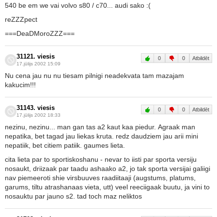
540 be em we vai volvo s80 / c70... audi sako :(
reZZZpect
===DeaDMoroZZZ===
31121. viesis
0
0
Atbildēt
17.jūlijs 2002 15:09
Nu cena jau nu nu tiesam pilnigi neadekvata tam mazajam
kakucim!!!
31143. viesis
0
0
Atbildēt
17.jūlijs 2002 18:33
nezinu, nezinu... man gan tas a2 kaut kaa piedur. Agraak man
nepatika, bet tagad jau liekas kruta. redz daudziem jau arii mini
nepatiik, bet citiem patiik. gaumes lieta.
cita lieta par to sportiskoshanu - nevar to iisti par sporta versiju
nosaukt, driizaak par taadu ashaako a2, jo tak sporta versijai galiigi
nav piemeeroti shie virsbuuves raadiitaaji (augstums, platums,
garums, tiltu atrashanaas vieta, utt) veel reeciigaak buutu, ja vini to
nosauktu par jauno s2. tad toch maz neliktos