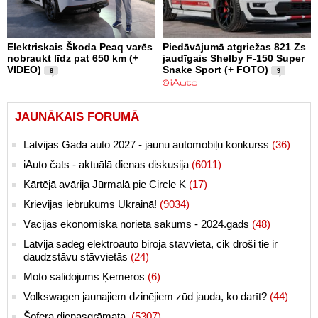
Elektriskais Škoda Peaq varēs
Piedāvājumā atgriežas 821 Zs
nobraukt līdz pat 650 km (+
jaudīgais Shelby F-150 Super
VIDEO)
Snake Sport (+ FOTO)
8
9
JAUNĀKAIS FORUMĀ
Latvijas Gada auto 2027 - jaunu automobiļu konkurss
(36)
iAuto čats - aktuālā dienas diskusija
(6011)
Kārtējā avārija Jūrmalā pie Circle K
(17)
Krievijas iebrukums Ukrainā!
(9034)
Vācijas ekonomiskā norieta sākums - 2024.gads
(48)
Latvijā sadeg elektroauto biroja stāvvietā, cik droši tie ir
daudzstāvu stāvvietās
(24)
Moto salidojums Ķemeros
(6)
Volkswagen jaunajiem dzinējiem zūd jauda, ko darīt?
(44)
Šofera dienasgrāmata.
(5307)