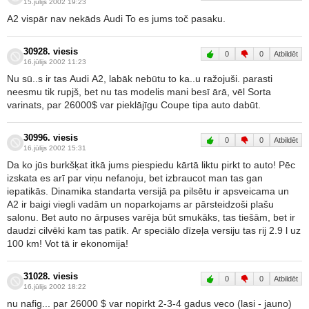
15.jūlijs 2002 19:23
A2 vispār nav nekāds Audi To es jums toč pasaku.
30928. viesis
0
0
Atbildēt
16.jūlijs 2002 11:23
Nu sū..s ir tas Audi A2, labāk nebūtu to ka..u ražojuši. parasti
neesmu tik rupjš, bet nu tas modelis mani besī ārā, vēl Sorta
varinats, par 26000$ var pieklājīgu Coupe tipa auto dabūt.
30996. viesis
0
0
Atbildēt
16.jūlijs 2002 15:31
Da ko jūs burkšķat itkā jums piespiedu kārtā liktu pirkt to auto! Pēc
izskata es arī par viņu nefanoju, bet izbraucot man tas gan
iepatikās. Dinamika standarta versijā pa pilsētu ir apsveicama un
A2 ir baigi viegli vadām un noparkojams ar pārsteidzoši plašu
salonu. Bet auto no ārpuses varēja būt smukāks, tas tiešām, bet ir
daudzi cilvēki kam tas patīk. Ar speciālo dīzeļa versiju tas rij 2.9 l uz
100 km! Vot tā ir ekonomija!
31028. viesis
0
0
Atbildēt
16.jūlijs 2002 18:22
nu nafig... par 26000 $ var nopirkt 2-3-4 gadus veco (lasi - jauno)