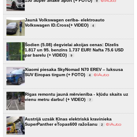
150 Super Snake Sport (+ FOTO)
9
Jaunā Volkswagen cerība- elektroauto
Volkswagen ID.Cross(+ VIDEO)
4
Šodien (5.08) degvielai akcijas cenas: Dīzelis
1.817 un 95. benzīns 1.737 EUR! Nafta 75.6 USD
par barelu (+ VIDEO)
9
Xiaomi piesaka SkyNomad N70 EREV – luksusa
SUV Eiropas tirgum (+ FOTO)
4
Rīgas remontu jaunā mērvienība - kļūdu skaits uz
vienu metru darbu! (+ VIDEO)
7
Austrijā uzsāk Ķīnas elektriskā kravinieka
SuperPanther eTopas600 ražošanu
2