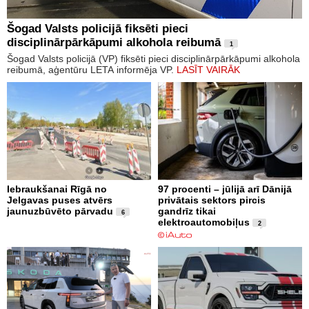
Šogad Valsts policijā fiksēti pieci
disciplinārpārkāpumi alkohola reibumā
1
Šogad Valsts policijā (VP) fiksēti pieci disciplinārpārkāpumi alkohola
reibumā, aģentūru LETA informēja VP.
LASĪT VAIRĀK
Iebraukšanai Rīgā no
97 procenti – jūlijā arī Dānijā
Jelgavas puses atvērs
privātais sektors pircis
jaunuzbūvēto pārvadu
gandrīz tikai
6
elektroautomobiļus
2