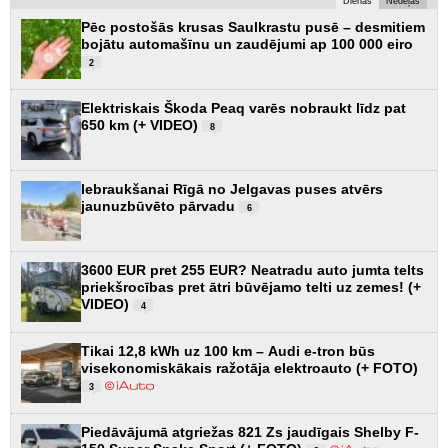
Dienas
Nedēļas
Pēc postošās krusas Saulkrastu pusē – desmitiem
bojātu automašīnu un zaudējumi ap 100 000 eiro
2
Elektriskais Škoda Peaq varēs nobraukt līdz pat
650 km (+ VIDEO)
8
Iebraukšanai Rīgā no Jelgavas puses atvērs
jaunuzbūvēto pārvadu
6
3600 EUR pret 255 EUR? Neatradu auto jumta telts
priekšrocības pret ātri būvējamo telti uz zemes! (+
VIDEO)
4
Tikai 12,8 kWh uz 100 km – Audi e-tron būs
visekonomiskākais ražotāja elektroauto (+ FOTO)
3
Piedāvājumā atgriežas 821 Zs jaudīgais Shelby F-