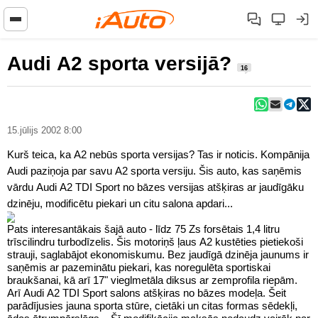
Audi A2 sporta versijā?
16
15.jūlijs 2002 8:00
Kurš teica, ka A2 nebūs sporta versijas? Tas ir noticis. Kompānija
Audi paziņoja par savu A2 sporta versiju. Šis auto, kas saņēmis
vārdu Audi A2 TDI Sport no bāzes versijas atšķiras ar jaudīgāku
dzinēju, modificētu piekari un citu salona apdari...
Pats interesantākais šajā auto - līdz 75 Zs forsētais 1,4 litru
trīscilindru turbodīzelis. Šis motoriņš ļaus A2 kustēties pietiekoši
strauji, saglabājot ekonomiskumu. Bez jaudīgā dzinēja jaunums ir
saņēmis ar pazeminātu piekari, kas noregulēta sportiskai
braukšanai, kā arī 17" vieglmetāla diksus ar zemprofila riepām.
Arī Audi A2 TDI Sport salons atšķiras no bāzes modeļa. Šeit
parādījusies jauna sporta stūre, cietāki un citas formas sēdekļi,