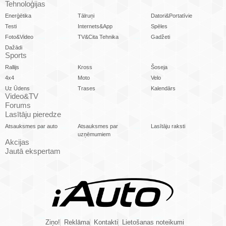
Tehnoloģijas
Enerģētika
Tālruņi
Datori&Portatīvie
Testi
Internets&App
Spēles
Foto&Video
TV&Cita Tehnika
Gadžeti
Dažādi
Sports
Rallijs
Kross
Šoseja
4x4
Moto
Velo
Uz Ūdens
Trases
Kalendārs
Video&TV
Forums
Lasītāju pieredze
Atsauksmes par auto
Atsauksmes par
Lasītāju raksti
uzņēmumiem
Akcijas
Jautā ekspertam
Ziņo!
Reklāma
Kontakti
Lietošanas noteikumi