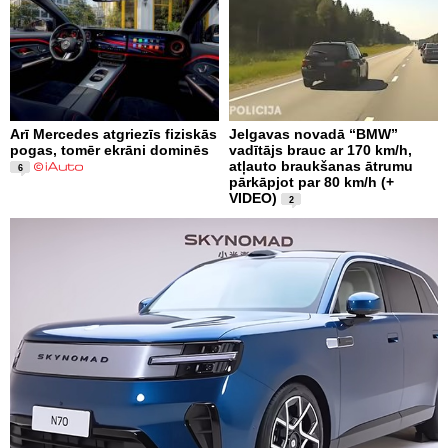
Arī Mercedes atgriezīs fiziskās
Jelgavas novadā “BMW”
pogas, tomēr ekrāni dominēs
vadītājs brauc ar 170 km/h,
atļauto braukšanas ātrumu
6
pārkāpjot par 80 km/h (+
VIDEO)
2