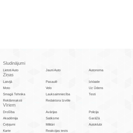
Sludinājumi
Lietoti Auto
Jauni Auto
Autonoma
Ziņas
Latvijā
Pasaulē
Izklaide
Moto
Velo
Uz Ūdens
Smagā Tehnika
Lauksaimniecība
Testi
Reklāmraksti
Redaktora Izvēle
Vīriem
Drošība
Avārijas
Policija
Akadēmija
Satiksme
Garāžā
Ceļojumi
Militāri
Autoklubi
Karte
Reakcijas tests