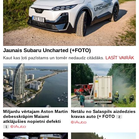
Jaunais Subaru Uncharted (+FOTO)
Kaut kas ļoti pazīstams un tomēr nedaudz citādāks.
LASĪT VAIRĀK
Miljardu vērtajam Aston Martin
Netālu no Salaspils aizdedzies
debesskrāpim Maiami
kravas auto (+ FOTO
2
atklājušies nopietni defekti
1