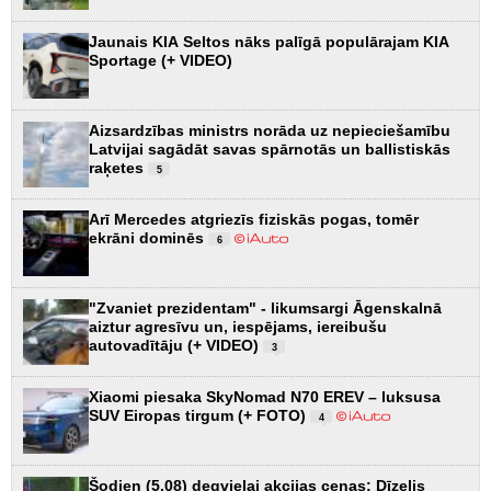
Jaunais KIA Seltos nāks palīgā populārajam KIA
Sportage (+ VIDEO)
Aizsardzības ministrs norāda uz nepieciešamību
Latvijai sagādāt savas spārnotās un ballistiskās
raķetes
5
Arī Mercedes atgriezīs fiziskās pogas, tomēr
ekrāni dominēs
6
"Zvaniet prezidentam" - likumsargi Āgenskalnā
aiztur agresīvu un, iespējams, iereibušu
autovadītāju (+ VIDEO)
3
Xiaomi piesaka SkyNomad N70 EREV – luksusa
SUV Eiropas tirgum (+ FOTO)
4
Šodien (5.08) degvielai akcijas cenas: Dīzelis