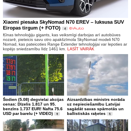
Xiaomi piesaka SkyNomad N70 EREV – luksusa SUV
Eiropas tirgum (+ FOTO)
4
Ķīnas tehnoloģiju gigants, kas veiksmīgi darbojas arī autobūves
nozarē, pieteicis savu otro apakšzīmola SkyNomad modeli N70
Nomad, kas pateicoties Range Extender tehnoloģijai var lepoties ar
kopējo sniedzamību līdz 1461 km.
LASĪT VAIRĀK
Šodien (5.08) degvielai akcijas
Aizsardzības ministrs norāda
cenas: Dīzelis 1.817 un 95.
uz nepieciešamību Latvijai
benzīns 1.737 EUR! Nafta 75.6
sagādāt savas spārnotās un
USD par barelu (+ VIDEO)
ballistiskās raķetes
9
5