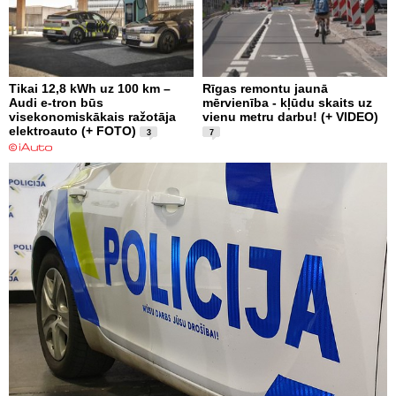
Tikai 12,8 kWh uz 100 km –
Rīgas remontu jaunā
Audi e-tron būs
mērvienība - kļūdu skaits uz
visekonomiskākais ražotāja
vienu metru darbu! (+ VIDEO)
elektroauto (+ FOTO)
3
7