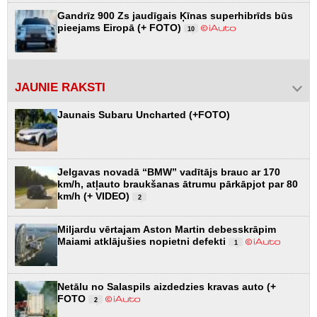
Gandrīz 900 Zs jaudīgais Ķīnas superhibrīds būs
pieejams Eiropā (+ FOTO)
10
JAUNIE RAKSTI
Jaunais Subaru Uncharted (+FOTO)
Jelgavas novadā “BMW” vadītājs brauc ar 170
km/h, atļauto braukšanas ātrumu pārkāpjot par 80
km/h (+ VIDEO)
2
Miljardu vērtajam Aston Martin debesskrāpim
Maiami atklājušies nopietni defekti
1
Netālu no Salaspils aizdedzies kravas auto (+
FOTO
2