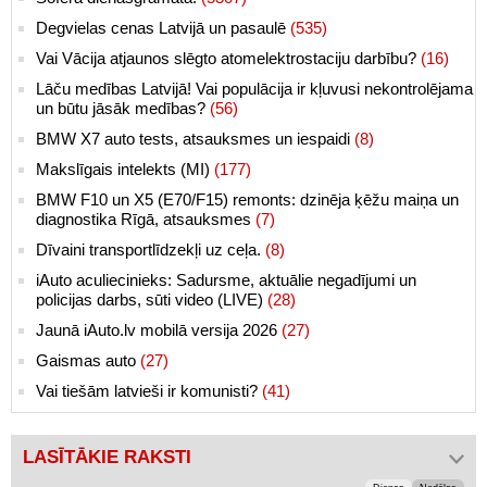
Degvielas cenas Latvijā un pasaulē
(535)
Vai Vācija atjaunos slēgto atomelektrostaciju darbību?
(16)
Lāču medības Latvijā! Vai populācija ir kļuvusi nekontrolējama
un būtu jāsāk medības?
(56)
BMW X7 auto tests, atsauksmes un iespaidi
(8)
Makslīgais intelekts (MI)
(177)
BMW F10 un X5 (E70/F15) remonts: dzinēja ķēžu maiņa un
diagnostika Rīgā, atsauksmes
(7)
Dīvaini transportlīdzekļi uz ceļa.
(8)
iAuto aculiecinieks: Sadursme, aktuālie negadījumi un
policijas darbs, sūti video (LIVE)
(28)
Jaunā iAuto.lv mobilā versija 2026
(27)
Gaismas auto
(27)
Vai tiešām latvieši ir komunisti?
(41)
LASĪTĀKIE RAKSTI