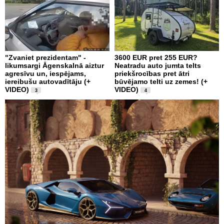
"Zvaniet prezidentam" -
3600 EUR pret 255 EUR?
likumsargi Āgenskalnā aiztur
Neatradu auto jumta telts
agresīvu un, iespējams,
priekšrocības pret ātri
iereibušu autovadītāju (+
būvējamo telti uz zemes! (+
VIDEO)
VIDEO)
3
4