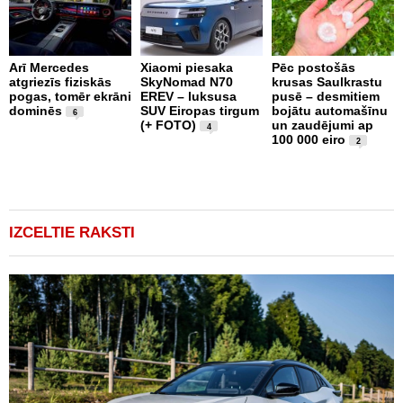
Arī Mercedes
Xiaomi piesaka
Pēc postošās
atgriezīs fiziskās
SkyNomad N70
krusas Saulkrastu
9
pogas, tomēr ekrāni
EREV – luksusa
pusē – desmitiem
a
dominēs
SUV Eiropas tirgum
bojātu automašīnu
s
6
(+ FOTO)
un zaudējumi ap
g
4
100 000 eiro
e
2
IZCELTIE RAKSTI