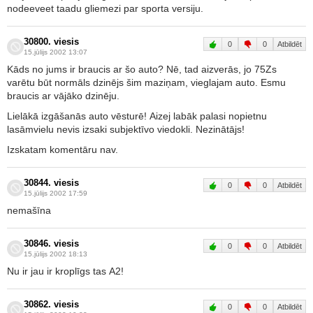
nodeeveet taadu gliemezi par sporta versiju.
30800. viesis
0
0
Atbildēt
15.jūlijs 2002 13:07
Kāds no jums ir braucis ar šo auto? Nē, tad aizverās, jo 75Zs
varētu būt normāls dzinējs šim maziņam, vieglajam auto. Esmu
braucis ar vājāko dzinēju.
Lielākā izgāšanās auto vēsturē! Aizej labāk palasi nopietnu
lasāmvielu nevis izsaki subjektīvo viedokli. Nezinātājs!
Izskatam komentāru nav.
30844. viesis
0
0
Atbildēt
15.jūlijs 2002 17:59
nemašīna
30846. viesis
0
0
Atbildēt
15.jūlijs 2002 18:13
Nu ir jau ir kroplīgs tas A2!
30862. viesis
0
0
Atbildēt