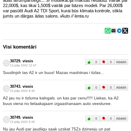
ādas ātrumpārslēgs... Šī modifikācija maksās nedaudz vairāk par
22,000$, kas tikai 1,500$ vairāk par bāzes modeli. Par 26,000$
var pasūtīt Audi A2 TDI Sport, kurai būs klimata kontrole, stikla
jumts un dārgas ādas salons.
iAuto // lenta.ru
Visi komentāri
30729. viesis
0
0
Atbildēt
13.jūlijs 2002 22:47
Suudinjsh tas A2 ir un buus! Mazas mashiinas i tizlas...
30743. viesis
0
0
Atbildēt
15.jūlijs 2002 8:36
A2 jau nu ir tizluma kalngals. un kas par cenu!!!!! Liekas, ka A2
buus viena no lielaakajaam izgaashanaam auto veesturee.
30749. viesis
0
0
Atbildēt
15.jūlijs 2002 9:39
Nu jau Audi par jaudiigu saak uzskat 75Zs dzineeju un pat