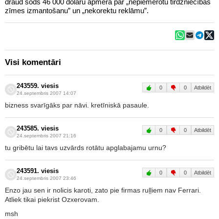
draud sods 46 000 dolāru apmērā par „nepiemērotu tirdzniecības
zīmes izmantošanu” un „nekorektu reklāmu”.
Visi komentāri
243559. viesis
0
0
Atbildēt
24.septembris 2007 14:07
bizness svarīgāks par nāvi. kretīniskā pasaule.
243585. viesis
0
0
Atbildēt
24.septembris 2007 21:16
tu gribētu lai tavs uzvārds rotātu apglabajamu urnu?
243591. viesis
0
0
Atbildēt
24.septembris 2007 23:46
Enzo jau sen ir nolicis karoti, zato pie firmas ruļļiem nav Ferrari.
Atliek tikai piekrist Ozxerovam.
msh