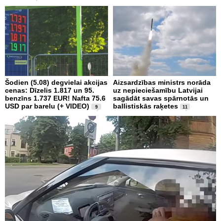
Šodien (5.08) degvielai akcijas
Aizsardzības ministrs norāda
cenas: Dīzelis 1.817 un 95.
uz nepieciešamību Latvijai
benzīns 1.737 EUR! Nafta 75.6
sagādāt savas spārnotās un
USD par barelu (+ VIDEO)
ballistiskās raķetes
9
11