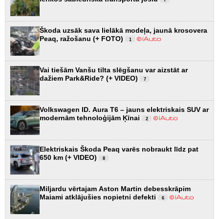
Škoda uzsāk sava lielākā modeļa, jaunā krosovera
Peaq, ražošanu (+ FOTO)
1
Vai tiešām Vanšu tilta slēgšanu var aizstāt ar
dažiem Park&Ride? (+ VIDEO)
7
Volkswagen ID. Aura T6 – jauns elektriskais SUV ar
modernām tehnoloģijām Ķīnai
2
Elektriskais Škoda Peaq varēs nobraukt līdz pat
650 km (+ VIDEO)
8
Miljardu vērtajam Aston Martin debesskrāpim
Maiami atklājušies nopietni defekti
6