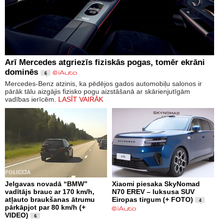
Arī Mercedes atgriezīs fiziskās pogas, tomēr ekrāni
dominēs
6
Mercedes-Benz atzinis, ka pēdējos gados automobiļu salonos ir
pārāk tālu aizgājis fizisko pogu aizstāšanā ar skārienjutīgām
vadības ierīcēm.
LASĪT VAIRĀK
Jelgavas novadā “BMW”
Xiaomi piesaka SkyNomad
vadītājs brauc ar 170 km/h,
N70 EREV – luksusa SUV
atļauto braukšanas ātrumu
Eiropas tirgum (+ FOTO)
4
pārkāpjot par 80 km/h (+
VIDEO)
6