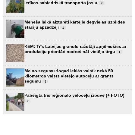
ierīkos sabiedriskā transporta joslu
7
Mēneša laikā aizturēti kārtējie degvielas uzpildes
staciju apzadzēji
1
KEM: Trīs Latvijas granulu ražotāji apņēmušies ar
produkciju prioritāri nodrošināt vietējo tirgu
1
Melno segumu šogad ieklās vairāk nekā 50
kilometros valsts vietējo autoceļu ar grants
segumu
5
Pabeigta trīs reģionālo veloceļu izbūve (+ FOTO)
6