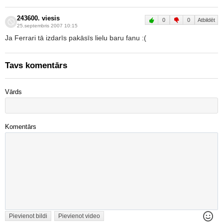
243600. viesis
0
0
Atbildēt
25.septembris 2007 10:15
Ja Ferrari tā izdarīs pakāsīs lielu baru fanu :(
Tavs komentārs
Vārds
Komentārs
Pievienot bildi
Pievienot video