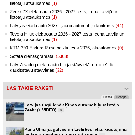
lietotāju atsauksmes
(1)
Zeekr 7X elektroauto 2026 - 2027 tests, cena Latvijā un
lietotāju atsauksmes
(1)
Latvijas Gada auto 2027 - jaunu automobiļu konkurss
(44)
Toyota Hilux elektroauto 2026 - 2027 tests, cena Latvijā un
lietotāju atsauksmes
(1)
KTM 390 Enduro R motocikla tests 2026, atsauksmes
(0)
Šofera dienasgrāmata.
(5308)
Latvijā sadeg elektroauto biroja stāvvietā, cik droši tie ir
daudzstāvu stāvvietās
(32)
LASĪTĀKIE RAKSTI
Dienas
Nedēļas
Latvijas tirgū ienāk Ķīnas automobiļu ražotājs
Zeekr (+ VIDEO)
5
Kārļa Ulmaņa gatves un Lielirbes ielas krustojumā
ierīkos sabiedriskā transporta joslu
7