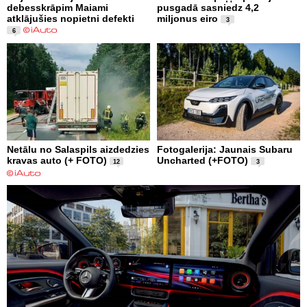
debesskrāpim Maiami
pusgadā sasniedz 4,2
atklājušies nopietni defekti
miljonus eiro
3
6
Netālu no Salaspils aizdedzies
Fotogalerija: Jaunais Subaru
kravas auto (+ FOTO)
Uncharted (+FOTO)
12
3