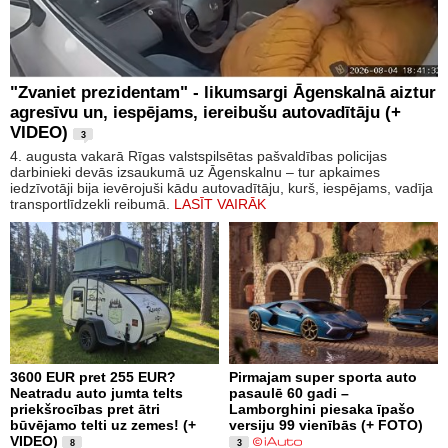
"Zvaniet prezidentam" - likumsargi Āgenskalnā aiztur
agresīvu un, iespējams, iereibušu autovadītāju (+
VIDEO)
3
4. augusta vakarā Rīgas valstspilsētas pašvaldības policijas
darbinieki devās izsaukumā uz Āgenskalnu – tur apkaimes
iedzīvotāji bija ievērojuši kādu autovadītāju, kurš, iespējams, vadīja
transportlīdzekli reibumā.
LASĪT VAIRĀK
3600 EUR pret 255 EUR?
Pirmajam super sporta auto
Neatradu auto jumta telts
pasaulē 60 gadi –
priekšrocības pret ātri
Lamborghini piesaka īpašo
būvējamo telti uz zemes! (+
versiju 99 vienībās (+ FOTO)
VIDEO)
8
3