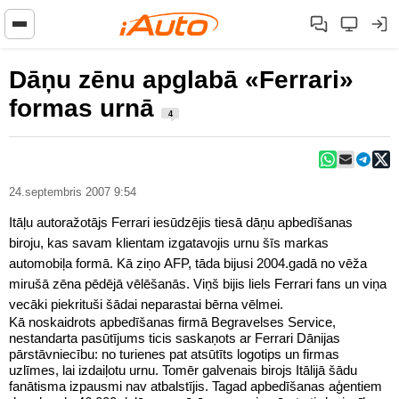
Dāņu zēnu apglabā «Ferrari»
formas urnā
4
24.septembris 2007 9:54
Itāļu autoražotājs Ferrari iesūdzējis tiesā dāņu apbedīšanas
biroju, kas savam klientam izgatavojis urnu šīs markas
automobiļa formā. Kā ziņo AFP, tāda bijusi 2004.gadā no vēža
mirušā zēna pēdējā vēlēšanās. Viņš bijis liels Ferrari fans un viņa
vecāki piekrituši šādai neparastai bērna vēlmei.
Kā noskaidrots apbedīšanas firmā Begravelses Service,
nestandarta pasūtījums ticis saskaņots ar Ferrari Dānijas
pārstāvniecību: no turienes pat atsūtīts logotips un firmas
uzlīmes, lai izdaiļotu urnu. Tomēr galvenais birojs Itālijā šādu
fanātisma izpausmi nav atbalstījis. Tagad apbedīšanas aģentiem