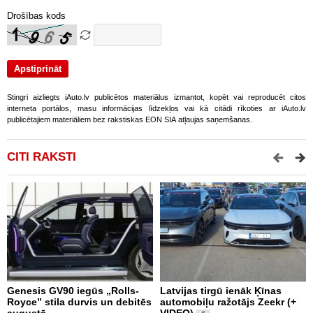
Drošības kods
Stingri aizliegts iAuto.lv publicētos materiālus izmantot, kopēt vai reproducēt citos
interneta portālos, masu informācijas līdzekļos vai kā citādi rīkoties ar iAuto.lv
publicētajiem materiāliem bez rakstiskas EON SIA atļaujas saņemšanas.
CITI RAKSTI
Genesis GV90 iegūs „Rolls-
Latvijas tirgū ienāk Ķīnas
Š
Royce” stila durvis un debitēs
automobiļu ražotājs Zeekr (+
m