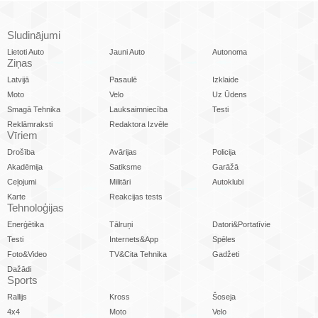
Sludinājumi
Lietoti Auto
Jauni Auto
Autonoma
Ziņas
Latvijā
Pasaulē
Izklaide
Moto
Velo
Uz Ūdens
Smagā Tehnika
Lauksaimniecība
Testi
Reklāmraksti
Redaktora Izvēle
Vīriem
Drošība
Avārijas
Policija
Akadēmija
Satiksme
Garāžā
Ceļojumi
Militāri
Autoklubi
Karte
Reakcijas tests
Tehnoloģijas
Enerģētika
Tālruņi
Datori&Portatīvie
Testi
Internets&App
Spēles
Foto&Video
TV&Cita Tehnika
Gadžeti
Dažādi
Sports
Rallijs
Kross
Šoseja
4x4
Moto
Velo