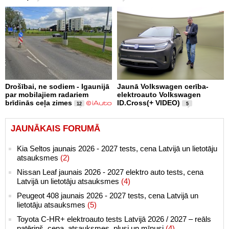
Drošībai, ne sodiem - Igaunijā
Jaunā Volkswagen cerība-
par mobilajiem radariem
elektroauto Volkswagen
brīdinās ceļa zimes
ID.Cross(+ VIDEO)
12
5
JAUNĀKAIS FORUMĀ
Kia Seltos jaunais 2026 - 2027 tests, cena Latvijā un lietotāju
atsauksmes
(2)
Nissan Leaf jaunais 2026 - 2027 elektro auto tests, cena
Latvijā un lietotāju atsauksmes
(4)
Peugeot 408 jaunais 2026 - 2027 tests, cena Latvijā un
lietotāju atsauksmes
(5)
Toyota C-HR+ elektroauto tests Latvijā 2026 / 2027 – reāls
patēriņš, cena, atsauksmes, plusi un mīnusi
(4)