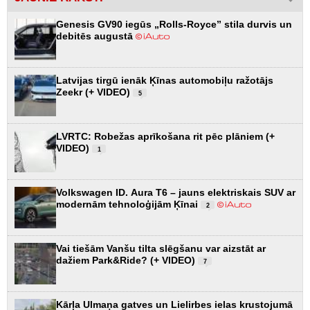
Genesis GV90 iegūs „Rolls-Royce” stila durvis un
debitēs augustā
Latvijas tirgū ienāk Ķīnas automobiļu ražotājs
Zeekr (+ VIDEO)
5
LVRTC: Robežas aprīkošana rit pēc plāniem (+
VIDEO)
1
Volkswagen ID. Aura T6 – jauns elektriskais SUV ar
modernām tehnoloģijām Ķīnai
2
Vai tiešām Vanšu tilta slēgšanu var aizstāt ar
dažiem Park&Ride? (+ VIDEO)
7
Kārļa Ulmaņa gatves un Lielirbes ielas krustojumā