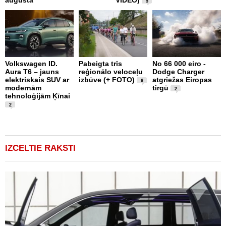
augustā
VIDEO)
P
5
Volkswagen ID.
Pabeigta trīs
No 66 000 eiro -
M
Aura T6 – jauns
reģionālo veloceļu
Dodge Charger
A
elektriskais SUV ar
izbūve (+ FOTO)
atgriežas Eiropas
d
6
modernām
tirgū
M
2
tehnoloģijām Ķīnai
n
2
IZCELTIE RAKSTI