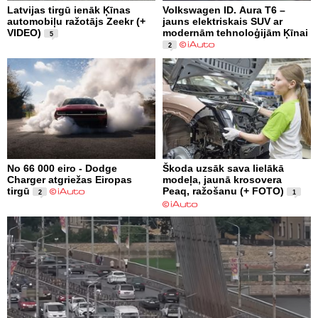
Latvijas tirgū ienāk Ķīnas
Volkswagen ID. Aura T6 –
automobiļu ražotājs Zeekr (+
jauns elektriskais SUV ar
VIDEO)
modernām tehnoloģijām Ķīnai
5
2
No 66 000 eiro - Dodge
Škoda uzsāk sava lielākā
Charger atgriežas Eiropas
modeļa, jaunā krosovera
tirgū
Peaq, ražošanu (+ FOTO)
2
1