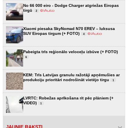
No 66 000 eiro - Dodge Charger atgriežas Eiropas
tirgū
2
Xiaomi piesaka SkyNomad N70 EREV – luksusa
SUV Eiropas tirgum (+ FOTO)
4
Pabeigta trīs reģionālo veloceļu izbūve (+ FOTO)
6
KEM: Trīs Latvijas granulu ražotāji apņēmušies ar
produkciju prioritāri nodrošināt vietējo tirgu
1
LVRTC: Robežas aprīkošana rit pēc plāniem (+
VIDEO)
1
JAUNIE RAKSTI