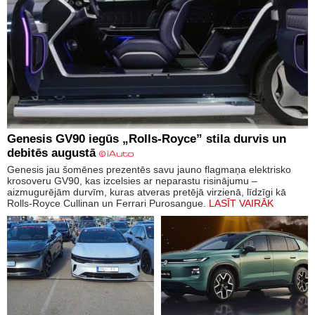
Genesis GV90 iegūs „Rolls-Royce” stila durvis un
debitēs augustā
Genesis jau šomēnes prezentēs savu jauno flagmaņa elektrisko
krosoveru GV90, kas izcelsies ar neparastu risinājumu –
aizmugurējām durvīm, kuras atveras pretējā virzienā, līdzīgi kā
Rolls-Royce Cullinan un Ferrari Purosangue.
LASĪT VAIRĀK