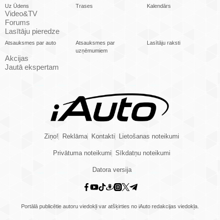
Uz Ūdens
Trases
Kalendārs
Video&TV
Forums
Lasītāju pieredze
Atsauksmes par auto
Atsauksmes par
Lasītāju raksti
uzņēmumiem
Akcijas
Jautā ekspertam
Ziņo!
Reklāma
Kontakti
Lietošanas noteikumi
Privātuma noteikumi
Sīkdatņu noteikumi
Datora versija
Portālā publicētie autoru viedokļi var atšķirties no iAuto redakcijas viedokļa.