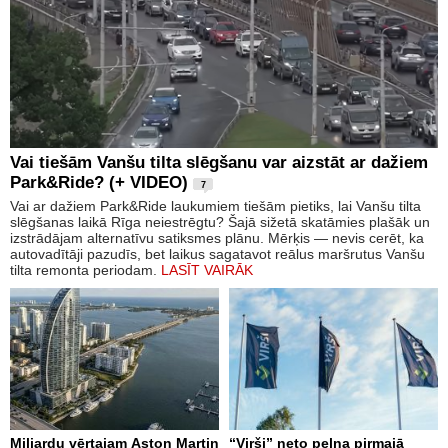
Vai tiešām Vanšu tilta slēgšanu var aizstāt ar dažiem
Park&Ride? (+ VIDEO)
7
Vai ar dažiem Park&Ride laukumiem tiešām pietiks, lai Vanšu tilta
slēgšanas laikā Rīga neiestrēgtu? Šajā sižetā skatāmies plašāk un
izstrādājam alternatīvu satiksmes plānu. Mērķis — nevis cerēt, ka
autovadītāji pazudīs, bet laikus sagatavot reālus maršrutus Vanšu
tilta remonta periodam.
LASĪT VAIRĀK
Miljardu vērtajam Aston Martin
“Virši” neto peļņa pirmajā