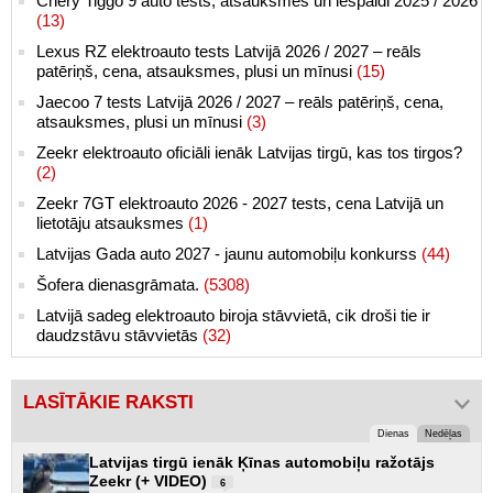
Chery Tiggo 9 auto tests, atsauksmes un iespaidi 2025 / 2026
(13)
Lexus RZ elektroauto tests Latvijā 2026 / 2027 – reāls
patēriņš, cena, atsauksmes, plusi un mīnusi
(15)
Jaecoo 7 tests Latvijā 2026 / 2027 – reāls patēriņš, cena,
atsauksmes, plusi un mīnusi
(3)
Zeekr elektroauto oficiāli ienāk Latvijas tirgū, kas tos tirgos?
(2)
Zeekr 7GT elektroauto 2026 - 2027 tests, cena Latvijā un
lietotāju atsauksmes
(1)
Latvijas Gada auto 2027 - jaunu automobiļu konkurss
(44)
Šofera dienasgrāmata.
(5308)
Latvijā sadeg elektroauto biroja stāvvietā, cik droši tie ir
daudzstāvu stāvvietās
(32)
LASĪTĀKIE RAKSTI
Dienas
Nedēļas
Latvijas tirgū ienāk Ķīnas automobiļu ražotājs
Zeekr (+ VIDEO)
6