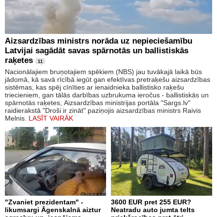
Aizsardzības ministrs norāda uz nepieciešamību
Latvijai sagādāt savas spārnotās un ballistiskās
raķetes
11
Nacionālajiem bruņotajiem spēkiem (NBS) jau tuvākajā laikā būs
jādomā, kā savā rīcībā iegūt gan efektīvas pretraķešu aizsardzības
sistēmas, kas spēj cīnīties ar ienaidnieka ballistisko raķešu
triecieniem, gan tālās darbības uzbrukuma ieročus - ballistiskās un
spārnotās raķetes, Aizsardzības ministrijas portāla "Sargs.lv"
raidierakstā "Droši ir zināt" paziņojis aizsardzības ministrs Raivis
Melnis.
LASĪT VAIRĀK
"Zvaniet prezidentam" -
3600 EUR pret 255 EUR?
likumsargi Āgenskalnā aiztur
Neatradu auto jumta telts