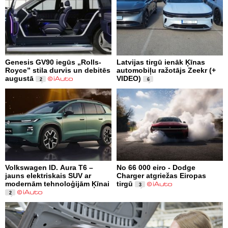
Genesis GV90 iegūs „Rolls-
Latvijas tirgū ienāk Ķīnas
Royce” stila durvis un debitēs
automobiļu ražotājs Zeekr (+
augustā
VIDEO)
2
6
Volkswagen ID. Aura T6 –
No 66 000 eiro - Dodge
jauns elektriskais SUV ar
Charger atgriežas Eiropas
modernām tehnoloģijām Ķīnai
tirgū
3
2