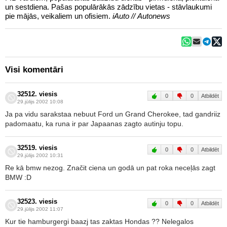
un sestdiena. Pašas populārākās zādzību vietas - stāvlaukumi
pie mājās, veikaliem un ofisiem.
iAuto // Autonews
Visi komentāri
32512. viesis
0
0
Atbildēt
29.jūlijs 2002 10:08
Ja pa vidu sarakstaa nebuut Ford un Grand Cherokee, tad gandriiz
padomaatu, ka runa ir par Japaanas zagto autinju topu.
32519. viesis
0
0
Atbildēt
29.jūlijs 2002 10:31
Re kā bmw nezog. Značit ciena un godā un pat roka neceļās zagt
BMW :D
32523. viesis
0
0
Atbildēt
29.jūlijs 2002 11:07
Kur tie hamburgergi baazj tas zaktas Hondas ?? Nelegalos