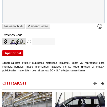
Pievienot bildi
Pievienot video
Drošības kods
Stingri aizliegts iAuto.lv publicētos materiālus izmantot, kopēt vai reproducēt citos
interneta portālos, masu informācijas līdzekļos vai kā citādi rīkoties ar iAuto.lv
publicētajiem materiāliem bez rakstiskas EON SIA atļaujas saņemšanas.
CITI RAKSTI