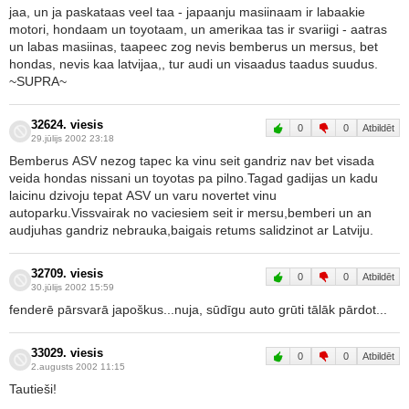
jaa, un ja paskataas veel taa - japaanju masiinaam ir labaakie
motori, hondaam un toyotaam, un amerikaa tas ir svariigi - aatras
un labas masiinas, taapeec zog nevis bemberus un mersus, bet
hondas, nevis kaa latvijaa,, tur audi un visaadus taadus suudus.
~SUPRA~
32624. viesis
0
0
Atbildēt
29.jūlijs 2002 23:18
Bemberus ASV nezog tapec ka vinu seit gandriz nav bet visada
veida hondas nissani un toyotas pa pilno.Tagad gadijas un kadu
laicinu dzivoju tepat ASV un varu novertet vinu
autoparku.Vissvairak no vaciesiem seit ir mersu,bemberi un an
audjuhas gandriz nebrauka,baigais retums salidzinot ar Latviju.
32709. viesis
0
0
Atbildēt
30.jūlijs 2002 15:59
fenderē pārsvarā japoškus...nuja, sūdīgu auto grūti tālāk pārdot...
33029. viesis
0
0
Atbildēt
2.augusts 2002 11:15
Tautieši!