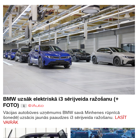
BMW uzsāk elektriskā i3 sērijveida ražošanu (+
FOTO)
1
Vācijas autobūves uzņēmums BMW savā Minhenes rūpnīcā
šonedēļ uzsācis jaunās paaudzes i3 sērijveida ražošanu.
LASĪT
VAIRĀK