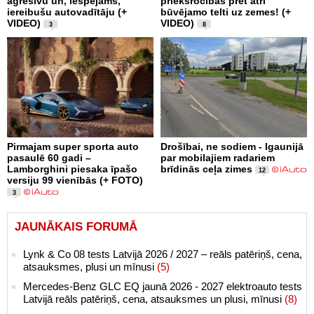
agresīvu un, iespējams,
priekšrocības pret ātri
iereibušu autovadītāju (+
būvējamo telti uz zemes! (+
VIDEO)
VIDEO)
3
8
Pirmajam super sporta auto
Drošībai, ne sodiem - Igaunijā
pasaulē 60 gadi –
par mobilajiem radariem
Lamborghini piesaka īpašo
brīdinās ceļa zimes
12
versiju 99 vienībās (+ FOTO)
3
JAUNĀKAIS FORUMĀ
Lynk & Co 08 tests Latvijā 2026 / 2027 – reāls patēriņš, cena,
atsauksmes, plusi un mīnusi
(5)
Mercedes-Benz GLC EQ jaunā 2026 - 2027 elektroauto tests
Latvijā reāls patēriņš, cena, atsauksmes un plusi, mīnusi
(8)