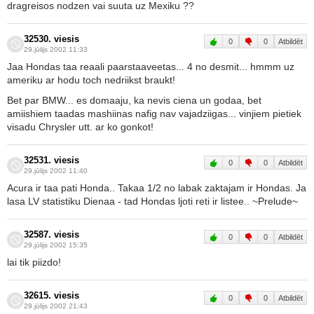
dragreisos nodzen vai suuta uz Mexiku ??
32530. viesis
0
0
Atbildēt
29.jūlijs 2002 11:33
Jaa Hondas taa reaali paarstaaveetas... 4 no desmit... hmmm uz
ameriku ar hodu toch nedriikst braukt!
Bet par BMW... es domaaju, ka nevis ciena un godaa, bet
amiishiem taadas mashiinas nafig nav vajadziigas... vinjiem pietiek
visadu Chrysler utt. ar ko gonkot!
32531. viesis
0
0
Atbildēt
29.jūlijs 2002 11:40
Acura ir taa pati Honda.. Takaa 1/2 no labak zaktajam ir Hondas. Ja
lasa LV statistiku Dienaa - tad Hondas ljoti reti ir listee.. ~Prelude~
32587. viesis
0
0
Atbildēt
29.jūlijs 2002 15:35
lai tik piizdo!
32615. viesis
0
0
Atbildēt
29.jūlijs 2002 21:43