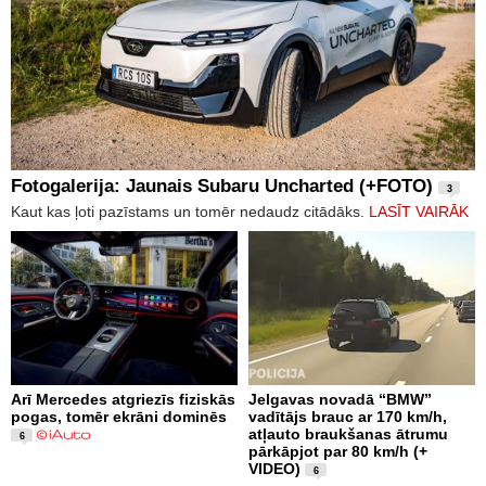
Fotogalerija: Jaunais Subaru Uncharted (+FOTO)
3
Kaut kas ļoti pazīstams un tomēr nedaudz citādāks.
LASĪT VAIRĀK
Arī Mercedes atgriezīs fiziskās
Jelgavas novadā “BMW”
pogas, tomēr ekrāni dominēs
vadītājs brauc ar 170 km/h,
atļauto braukšanas ātrumu
6
pārkāpjot par 80 km/h (+
VIDEO)
6