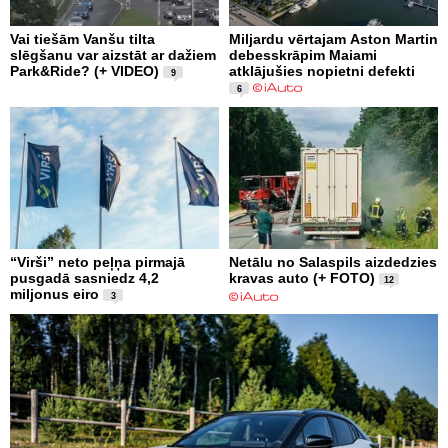
Vai tiešām Vanšu tilta
Miljardu vērtajam Aston Martin
slēgšanu var aizstāt ar dažiem
debesskrāpim Maiami
Park&Ride? (+ VIDEO)
atklājušies nopietni defekti
9
6
“Virši” neto peļņa pirmajā
Netālu no Salaspils aizdedzies
pusgadā sasniedz 4,2
kravas auto (+ FOTO)
12
miljonus eiro
3