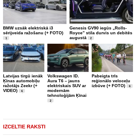
BMW uzsāk elektriskā i3
Genesis GV90 iegūs „Rolls-
N
sērijveida ražošanu (+ FOTO)
Royce” stila durvis un debitēs
C
augustā
t
1
2
Latvijas tirgū ienāk
Volkswagen ID.
Pabeigta trīs
F
Ķīnas automobiļu
Aura T6 – jauns
reģionālo veloceļu
J
ražotājs Zeekr (+
elektriskais SUV ar
izbūve (+ FOTO)
U
6
VIDEO)
modernām
6
tehnoloģijām Ķīnai
2
IZCELTIE RAKSTI