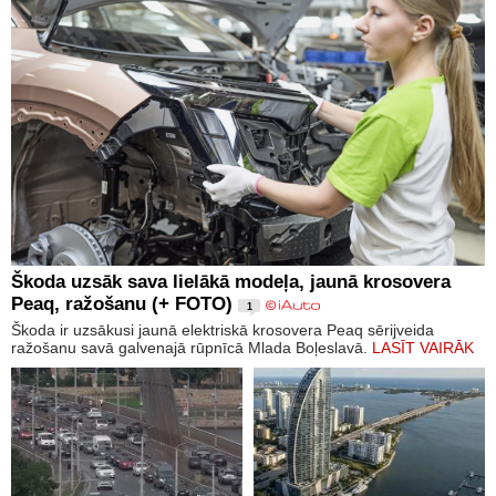
Škoda uzsāk sava lielākā modeļa, jaunā krosovera
Peaq, ražošanu (+ FOTO)
1
Škoda ir uzsākusi jaunā elektriskā krosovera Peaq sērijveida
ražošanu savā galvenajā rūpnīcā Mlada Boļeslavā.
LASĪT VAIRĀK