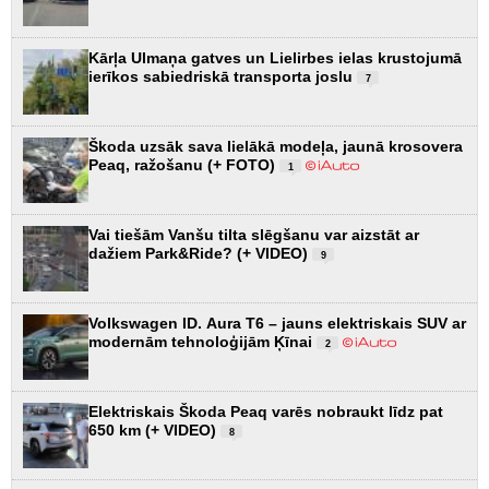
Kārļa Ulmaņa gatves un Lielirbes ielas krustojumā
ierīkos sabiedriskā transporta joslu
7
Škoda uzsāk sava lielākā modeļa, jaunā krosovera
Peaq, ražošanu (+ FOTO)
1
Vai tiešām Vanšu tilta slēgšanu var aizstāt ar
dažiem Park&Ride? (+ VIDEO)
9
Volkswagen ID. Aura T6 – jauns elektriskais SUV ar
modernām tehnoloģijām Ķīnai
2
Elektriskais Škoda Peaq varēs nobraukt līdz pat
650 km (+ VIDEO)
8