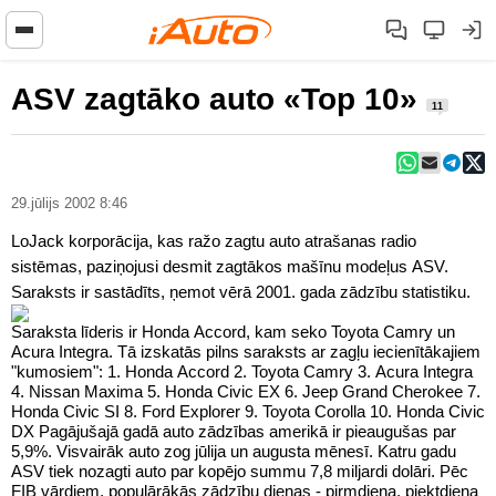
ASV zagtāko auto «Top 10»
11
29.jūlijs 2002 8:46
LoJack korporācija, kas ražo zagtu auto atrašanas radio
sistēmas, paziņojusi desmit zagtākos mašīnu modeļus ASV.
Saraksts ir sastādīts, ņemot vērā 2001. gada zādzību statistiku.
Saraksta līderis ir Honda Accord, kam seko Toyota Camry un
Acura Integra. Tā izskatās pilns saraksts ar zagļu iecienītākajiem
"kumosiem": 1. Honda Accord 2. Toyota Camry 3. Acura Integra
4. Nissan Maxima 5. Honda Civic EX 6. Jeep Grand Cherokee 7.
Honda Civic SI 8. Ford Explorer 9. Toyota Corolla 10. Honda Civic
DX Pagājušajā gadā auto zādzības amerikā ir pieaugušas par
5,9%. Visvairāk auto zog jūlija un augusta mēnesī. Katru gadu
ASV tiek nozagti auto par kopējo summu 7,8 miljardi dolāri. Pēc
FIB vārdiem, populārākās zādzību dienas - pirmdiena, piektdiena