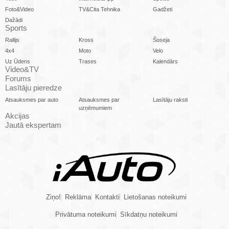
Foto&Video
TV&Cita Tehnika
Gadžeti
Dažādi
Sports
Rallijs
Kross
Šoseja
4x4
Moto
Velo
Uz Ūdens
Trases
Kalendārs
Video&TV
Forums
Lasītāju pieredze
Atsauksmes par auto
Atsauksmes par
Lasītāju raksti
uzņēmumiem
Akcijas
Jautā ekspertam
Ziņo!
Reklāma
Kontakti
Lietošanas noteikumi
Privātuma noteikumi
Sīkdatņu noteikumi