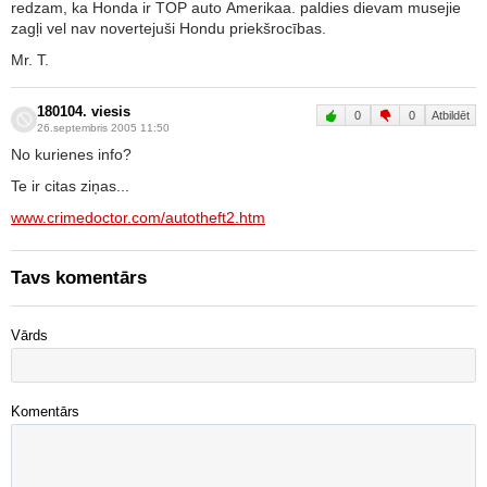
redzam, ka Honda ir TOP auto Amerikaa. paldies dievam musejie
zagļi vel nav novertejuši Hondu priekšrocības.
Mr. T.
180104. viesis
0
0
Atbildēt
26.septembris 2005 11:50
No kurienes info?
Te ir citas ziņas...
www.crimedoctor.com/autotheft2.htm
Tavs komentārs
Vārds
Komentārs