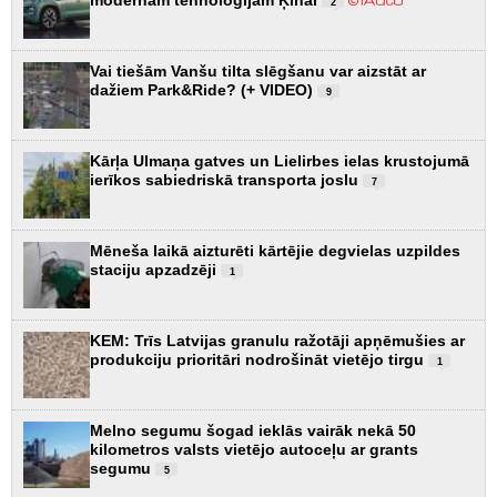
2
Vai tiešām Vanšu tilta slēgšanu var aizstāt ar
dažiem Park&Ride? (+ VIDEO)
9
Kārļa Ulmaņa gatves un Lielirbes ielas krustojumā
ierīkos sabiedriskā transporta joslu
7
Mēneša laikā aizturēti kārtējie degvielas uzpildes
staciju apzadzēji
1
KEM: Trīs Latvijas granulu ražotāji apņēmušies ar
produkciju prioritāri nodrošināt vietējo tirgu
1
Melno segumu šogad ieklās vairāk nekā 50
kilometros valsts vietējo autoceļu ar grants
segumu
5