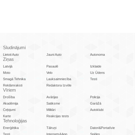
Sludinājumi
Lietoti Auto
Jauni Auto
Autonoma
Ziņas
Latvijā
Pasaulē
Izklaide
Moto
Velo
Uz Ūdens
Smagā Tehnika
Lauksaimniecība
Testi
Reklāmraksti
Redaktora Izvēle
Vīriem
Drošība
Avārijas
Policija
Akadēmija
Satiksme
Garāžā
Ceļojumi
Militāri
Autoklubi
Karte
Reakcijas tests
Tehnoloģijas
Enerģētika
Tālruņi
Datori&Portatīvie
Testi
Internets&App
Spēles