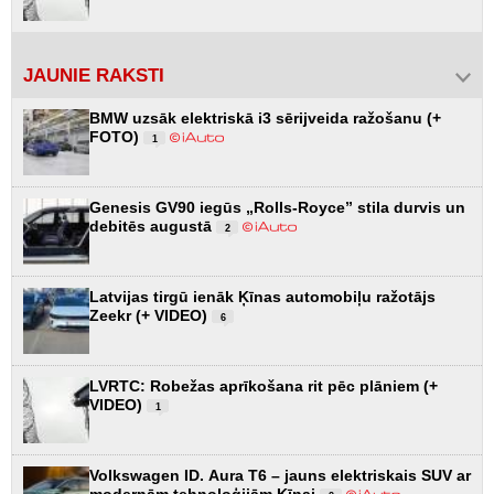
JAUNIE RAKSTI
BMW uzsāk elektriskā i3 sērijveida ražošanu (+
FOTO)
1
Genesis GV90 iegūs „Rolls-Royce” stila durvis un
debitēs augustā
2
Latvijas tirgū ienāk Ķīnas automobiļu ražotājs
Zeekr (+ VIDEO)
6
LVRTC: Robežas aprīkošana rit pēc plāniem (+
VIDEO)
1
Volkswagen ID. Aura T6 – jauns elektriskais SUV ar
modernām tehnoloģijām Ķīnai