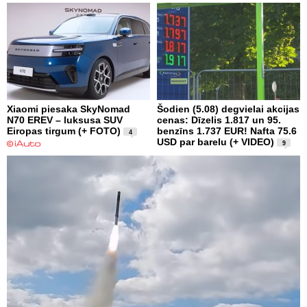
Xiaomi piesaka SkyNomad
Šodien (5.08) degvielai akcijas
N70 EREV – luksusa SUV
cenas: Dīzelis 1.817 un 95.
Eiropas tirgum (+ FOTO)
benzīns 1.737 EUR! Nafta 75.6
4
USD par barelu (+ VIDEO)
9