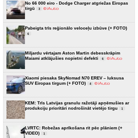
No 66 000 eiro - Dodge Charger atgriežas Eiropas
tirgū
3
Pabeigta trīs reģionālo veloceļu izbūve (+ FOTO)
6
Miljardu vērtajam Aston Martin debesskrāpim
Maiami atklājušies nopietni defekti
6
Xiaomi piesaka SkyNomad N70 EREV – luksusa
SUV Eiropas tirgum (+ FOTO)
4
KEM: Trīs Latvijas granulu ražotāji apņēmušies ar
produkciju prioritāri nodrošināt vietējo tirgu
1
LVRTC: Robežas aprīkošana rit pēc plāniem (+
VIDEO)
1