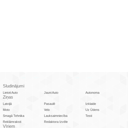
Sludinājumi
Lietoti Auto
Jauni Auto
Autonoma
Ziņas
Latvijā
Pasaulē
Izklaide
Moto
Velo
Uz Ūdens
Smagā Tehnika
Lauksaimniecība
Testi
Reklāmraksti
Redaktora Izvēle
Vīriem