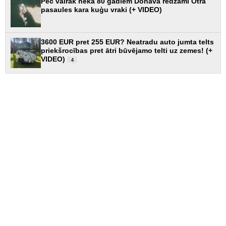
Pēc vairāk nekā 80 gadiem Donavā redzami Otrā
pasaules kara kuģu vraki (+ VIDEO)
3600 EUR pret 255 EUR? Neatradu auto jumta telts
priekšrocības pret ātri būvējamo telti uz zemes! (+
VIDEO)
4