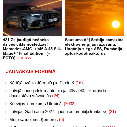
421 Zs jaudīgā hečbeka
Sausuma dēļ Serbija samazina
dzīves cikls noslēdzas:
elektroenerģijas ražošanu,
Mercedes-AMG izlaiž A 45 S 4-
Ungārija slēgs AES, Rumānijā
Matic+ “Final Edition” (+
aptur kodolreaktorus
FOTO)
JAUNĀKAIS FORUMĀ
Kārtējā avārija Jūrmalā pie Circle K
(16)
Latvijā sadeg elektroauto biroja stāvvietā, cik droši tie ir
daudzstāvu stāvvietās
(24)
Krievijas iebrukums Ukrainā!
(9033)
Latvijas Gada auto 2027 - jaunu automobiļu konkurss
(31)
Moto salidojums Ķemeros
(6)