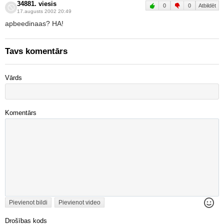
34881. viesis
0
0
Atbildēt
17.augusts 2002 20:49
apbeedinaas? HA!
Tavs komentārs
Vārds
Komentārs
Pievienot bildi
Pievienot video
Drošības kods