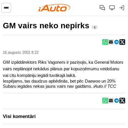
GM vairs neko nepirks
1
16.augusts 2002 8:22
GM izpilddirektors Riks Vagoners ir paziņojis, ka General Motors
vairs neplānojot nekādus plānus par kopuzņēmumu veidošanu
vai citu kompāniju iegādi tuvākajā laikā.
Iespējams, tas daudzus apbēdinās, bet pēc Daewoo un 20%
Subaru iegādes nekas jauns vairs nav gaidāms.
iAuto // TCC
Visi komentāri