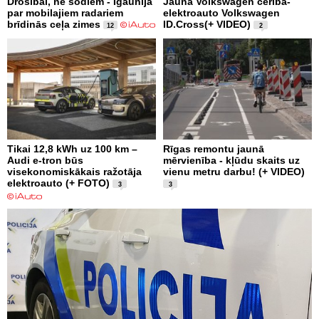
Drošībai, ne sodiem - Igaunijā
Jaunā Volkswagen cerība-
par mobilajiem radariem
elektroauto Volkswagen
brīdinās ceļa zimes
ID.Cross(+ VIDEO)
12
2
Tikai 12,8 kWh uz 100 km –
Rīgas remontu jaunā
Audi e-tron būs
mērvienība - kļūdu skaits uz
visekonomiskākais ražotāja
vienu metru darbu! (+ VIDEO)
elektroauto (+ FOTO)
3
3