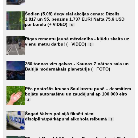
Šodien (5.08) degvielai akcijas cenas: Dīzelis
1.817 un 95. benzīns 1.737 EUR! Nafta 75.6 USD
par barelu (+ VIDEO)
5
Rīgas remontu jaunā mērvienība - kļūdu skaits uz
vienu metru darbu! (+ VIDEO)
3
250 tonnas virs galvas - Kauņas Zinātnes sala un
Baltijā modernākais planetārijs (+ FOTO)
Pēc postošās krusas Saulkrastu pusē – desmitiem
bojātu automašīnu un zaudējumi ap 100 000 eiro
2
Šogad Valsts policijā fiksēti pieci
disciplinārpārkāpumi alkohola reibumā
1