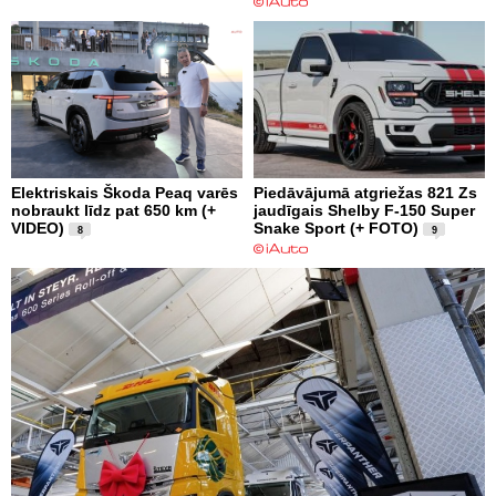
Elektriskais Škoda Peaq varēs
Piedāvājumā atgriežas 821 Zs
nobraukt līdz pat 650 km (+
jaudīgais Shelby F-150 Super
VIDEO)
Snake Sport (+ FOTO)
8
9