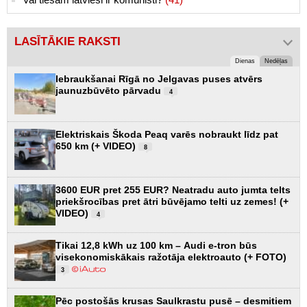
LASĪTĀKIE RAKSTI
Dienas
Nedēļas
Iebraukšanai Rīgā no Jelgavas puses atvērs
jaunuzbūvēto pārvadu
4
Elektriskais Škoda Peaq varēs nobraukt līdz pat
650 km (+ VIDEO)
8
3600 EUR pret 255 EUR? Neatradu auto jumta telts
priekšrocības pret ātri būvējamo telti uz zemes! (+
VIDEO)
4
Tikai 12,8 kWh uz 100 km – Audi e-tron būs
visekonomiskākais ražotāja elektroauto (+ FOTO)
3
Pēc postošās krusas Saulkrastu pusē – desmitiem