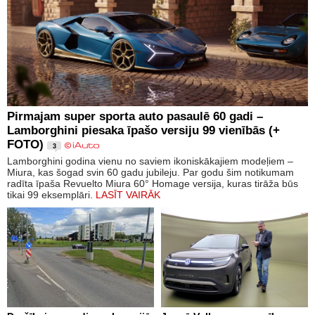
Pirmajam super sporta auto pasaulē 60 gadi –
Lamborghini piesaka īpašo versiju 99 vienībās (+
FOTO)
3
Lamborghini godina vienu no saviem ikoniskākajiem modeļiem –
Miura, kas šogad svin 60 gadu jubileju. Par godu šim notikumam
radīta īpaša Revuelto Miura 60° Homage versija, kuras tirāža būs
tikai 99 eksemplāri.
LASĪT VAIRĀK