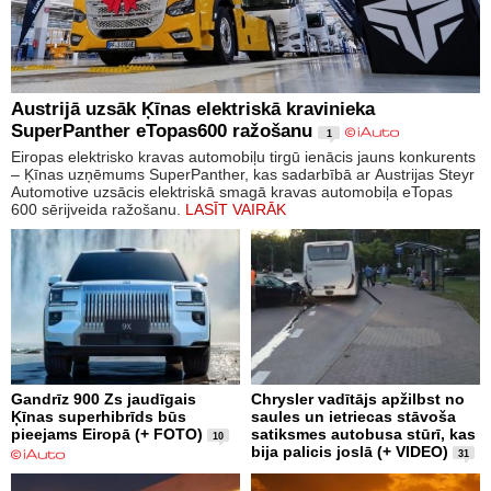
Austrijā uzsāk Ķīnas elektriskā kravinieka
SuperPanther eTopas600 ražošanu
1
Eiropas elektrisko kravas automobiļu tirgū ienācis jauns konkurents
– Ķīnas uzņēmums SuperPanther, kas sadarbībā ar Austrijas Steyr
Automotive uzsācis elektriskā smagā kravas automobiļa eTopas
600 sērijveida ražošanu.
LASĪT VAIRĀK
Gandrīz 900 Zs jaudīgais
Chrysler vadītājs apžilbst no
Ķīnas superhibrīds būs
saules un ietriecas stāvoša
pieejams Eiropā (+ FOTO)
satiksmes autobusa stūrī, kas
10
bija palicis joslā (+ VIDEO)
31