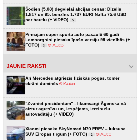
Šodien (5.08) degvielai akcijas cenas: Dīzelis
1.817 un 95. benzīns 1.737 EUR! Nafta 75.6 USD
par barelu (+ VIDEO)
5
Pirmajam super sporta auto pasaulē 60 gadi –
Lamborghini piesaka īpašo versiju 99 vienībās (+
FOTO)
3
JAUNIE RAKSTI
Arī Mercedes atgriezīs fiziskās pogas, tomēr
ekrāni dominēs
"Zvaniet prezidentam" - likumsargi Āgenskalnā
aiztur agresīvu un, iespējams, iereibušu
autovadītāju (+ VIDEO)
Xiaomi piesaka SkyNomad N70 EREV – luksusa
SUV Eiropas tirgum (+ FOTO)
2