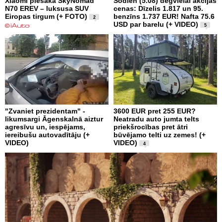
Xiaomi piesaka SkyNomad
Šodien (5.08) degvielai akcijas
N70 EREV – luksusa SUV
cenas: Dīzelis 1.817 un 95.
Eiropas tirgum (+ FOTO)
benzīns 1.737 EUR! Nafta 75.6
2
USD par barelu (+ VIDEO)
5
"Zvaniet prezidentam" -
3600 EUR pret 255 EUR?
likumsargi Āgenskalnā aiztur
Neatradu auto jumta telts
agresīvu un, iespējams,
priekšrocības pret ātri
iereibušu autovadītāju (+
būvējamo telti uz zemes! (+
VIDEO)
VIDEO)
4