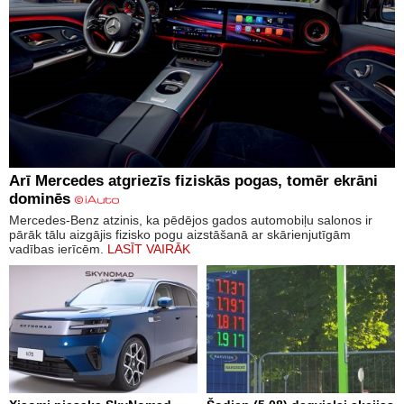
Arī Mercedes atgriezīs fiziskās pogas, tomēr ekrāni
dominēs
Mercedes-Benz atzinis, ka pēdējos gados automobiļu salonos ir
pārāk tālu aizgājis fizisko pogu aizstāšanā ar skārienjutīgām
vadības ierīcēm.
LASĪT VAIRĀK