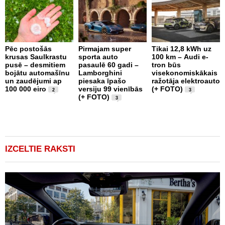
Pēc postošās
Pirmajam super
Tikai 12,8 kWh uz
krusas Saulkrastu
sporta auto
100 km – Audi e-
D
pusē – desmitiem
pasaulē 60 gadi –
tron būs
-
bojātu automašīnu
Lamborghini
visekonomiskākais
m
un zaudējumi ap
piesaka īpašo
ražotāja elektroauto
r
100 000 eiro
versiju 99 vienībās
(+ FOTO)
c
2
3
(+ FOTO)
3
IZCELTIE RAKSTI