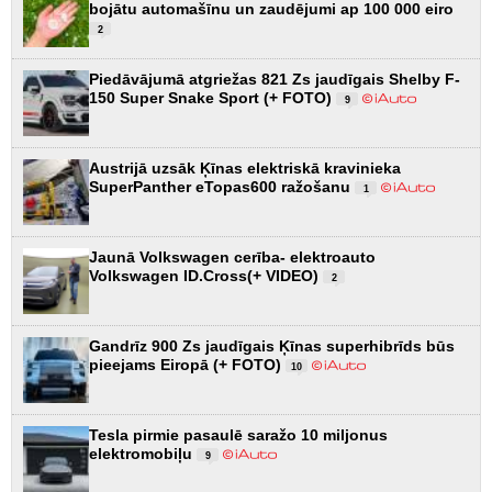
bojātu automašīnu un zaudējumi ap 100 000 eiro
2
Piedāvājumā atgriežas 821 Zs jaudīgais Shelby F-
150 Super Snake Sport (+ FOTO)
9
Austrijā uzsāk Ķīnas elektriskā kravinieka
SuperPanther eTopas600 ražošanu
1
Jaunā Volkswagen cerība- elektroauto
Volkswagen ID.Cross(+ VIDEO)
2
Gandrīz 900 Zs jaudīgais Ķīnas superhibrīds būs
pieejams Eiropā (+ FOTO)
10
Tesla pirmie pasaulē saražo 10 miljonus
elektromobiļu
9