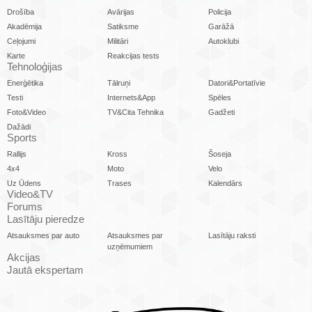
Drošība
Avārijas
Policija
Akadēmija
Satiksme
Garāžā
Ceļojumi
Militāri
Autoklubi
Karte
Reakcijas tests
Tehnoloģijas
Enerģētika
Tālruņi
Datori&Portatīvie
Testi
Internets&App
Spēles
Foto&Video
TV&Cita Tehnika
Gadžeti
Dažādi
Sports
Rallijs
Kross
Šoseja
4x4
Moto
Velo
Uz Ūdens
Trases
Kalendārs
Video&TV
Forums
Lasītāju pieredze
Atsauksmes par auto
Atsauksmes par
Lasītāju raksti
uzņēmumiem
Akcijas
Jautā ekspertam