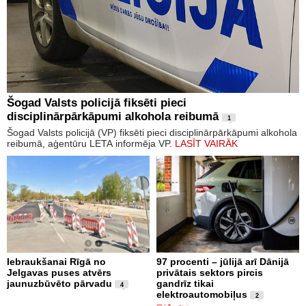
Šogad Valsts policijā fiksēti pieci
disciplinārpārkāpumi alkohola reibumā
1
Šogad Valsts policijā (VP) fiksēti pieci disciplinārpārkāpumi alkohola
reibumā, aģentūru LETA informēja VP.
LASĪT VAIRĀK
Iebraukšanai Rīgā no
97 procenti – jūlijā arī Dānijā
Jelgavas puses atvērs
privātais sektors pircis
jaunuzbūvēto pārvadu
gandrīz tikai
4
elektroautomobiļus
2