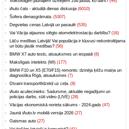
Volkswagen jaunajiem dzinējiem zūd jauda, ko darīt?
(44)
iAuto čats - aktuālā dienas diskusija
(6010)
Šofera dienasgrāmata.
(5307)
Degvielas cenas Latvijā un pasaulē
(535)
Vai Vācija atjaunos slēgto atomelektrostaciju darbību?
(16)
Lāču medības Latvijā! Vai populācija ir kļuvusi nekontrolējama
un būtu jāsāk medības?
(56)
BMW X7 auto tests, atsauksmes un iespaidi
(8)
Makslīgais intelekts (MI)
(177)
BMW F10 un X5 (E70/F15) remonts: dzinēja ķēžu maiņa un
diagnostika Rīgā, atsauksmes
(7)
Dīvaini transportlīdzekļi uz ceļa.
(8)
iAuto aculiecinieks: Sadursme, aktuālie negadījumi un
policijas darbs, sūti video (LIVE)
(28)
Vācijas ekonomiskā norieta sākums - 2024.gads
(47)
Jaunā iAuto.lv mobilā versija 2026
(27)
Gaismas auto
(27)
Vai tiešām latvieši ir komunisti?
(41)