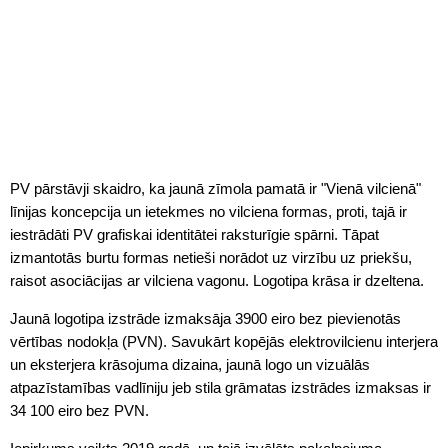
PV pārstāvji skaidro, ka jaunā zīmola pamatā ir "Vienā vilcienā"
līnijas koncepcija un ietekmes no vilciena formas, proti, tajā ir
iestrādāti PV grafiskai identitātei raksturīgie spārni. Tāpat
izmantotās burtu formas netieši norādot uz virzību uz priekšu,
raisot asociācijas ar vilciena vagonu. Logotipa krāsa ir dzeltena.
Jaunā logotipa izstrāde izmaksāja 3900 eiro bez pievienotās
vērtības nodokļa (PVN). Savukārt kopējās elektrovilcienu interjera
un eksterjera krāsojuma dizaina, jaunā logo un vizuālās
atpazīstamības vadlīniju jeb stila grāmatas izstrādes izmaksas ir
34 100 eiro bez PVN.