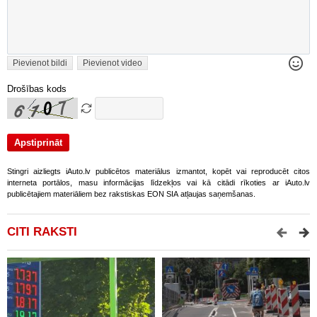
Pievienot bildi
Pievienot video
Drošības kods
Stingri aizliegts iAuto.lv publicētos materiālus izmantot, kopēt vai reproducēt citos
interneta portālos, masu informācijas līdzekļos vai kā citādi rīkoties ar iAuto.lv
publicētajiem materiāliem bez rakstiskas EON SIA atļaujas saņemšanas.
CITI RAKSTI