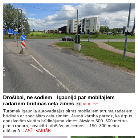
Drošībai, ne sodiem - Igaunijā par mobilajiem
radariem brīdinās ceļa zimes
11
Turpmāk Igaunijā autovadītājus pirms mobilajiem ātruma radariem
brīdinās ar speciālām ceļa zīmēm. Jaunā kārtība paredz, ka ārpus
apdzīvotām vietām brīdinājuma zīmes jāizvieto 300–500 metrus
pirms radara, savukārt pilsētās un ciemos – 150–300 metru
attālumā.
LASĪT VAIRĀK