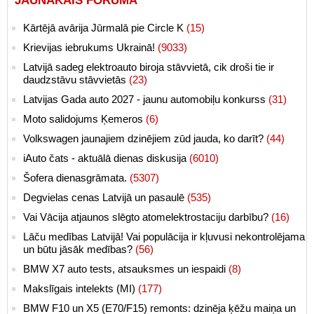
JAUNĀKAIS FORUMĀ
Kārtējā avārija Jūrmalā pie Circle K
(15)
Krievijas iebrukums Ukrainā!
(9033)
Latvijā sadeg elektroauto biroja stāvvietā, cik droši tie ir
daudzstāvu stāvvietās
(23)
Latvijas Gada auto 2027 - jaunu automobiļu konkurss
(31)
Moto salidojums Ķemeros
(6)
Volkswagen jaunajiem dzinējiem zūd jauda, ko darīt?
(44)
iAuto čats - aktuālā dienas diskusija
(6010)
Šofera dienasgrāmata.
(5307)
Degvielas cenas Latvijā un pasaulē
(535)
Vai Vācija atjaunos slēgto atomelektrostaciju darbību?
(16)
Lāču medības Latvijā! Vai populācija ir kļuvusi nekontrolējama
un būtu jāsāk medības?
(56)
BMW X7 auto tests, atsauksmes un iespaidi
(8)
Makslīgais intelekts (MI)
(177)
BMW F10 un X5 (E70/F15) remonts: dzinēja ķēžu maiņa un