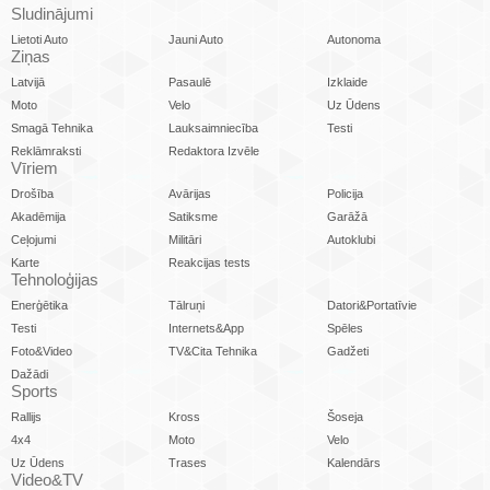
Sludinājumi
Lietoti Auto
Jauni Auto
Autonoma
Ziņas
Latvijā
Pasaulē
Izklaide
Moto
Velo
Uz Ūdens
Smagā Tehnika
Lauksaimniecība
Testi
Reklāmraksti
Redaktora Izvēle
Vīriem
Drošība
Avārijas
Policija
Akadēmija
Satiksme
Garāžā
Ceļojumi
Militāri
Autoklubi
Karte
Reakcijas tests
Tehnoloģijas
Enerģētika
Tālruņi
Datori&Portatīvie
Testi
Internets&App
Spēles
Foto&Video
TV&Cita Tehnika
Gadžeti
Dažādi
Sports
Rallijs
Kross
Šoseja
4x4
Moto
Velo
Uz Ūdens
Trases
Kalendārs
Video&TV