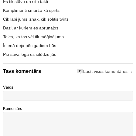
Es tik stāvu un situ takti
Komplimenti smaržo kā spirts
Cik labi jums iznāk, cik solītis tvirts
Daži, ar kuriem es aprunājos
Teica, ka tas vēl tik mēģinājums
Īstenā deja pēc gadiem būs
Pie sava loga es ielūdzu jūs
Tavs komentārs
Lasīt visus komentārus →
11
Vārds
Komentārs