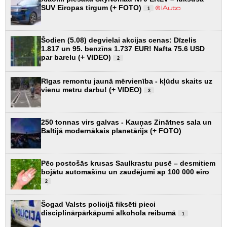
SUV Eiropas tirgum (+ FOTO)
1
Šodien (5.08) degvielai akcijas cenas: Dīzelis
1.817 un 95. benzīns 1.737 EUR! Nafta 75.6 USD
par barelu (+ VIDEO)
2
Rīgas remontu jaunā mērvienība - kļūdu skaits uz
vienu metru darbu! (+ VIDEO)
3
250 tonnas virs galvas - Kauņas Zinātnes sala un
Baltijā modernākais planetārijs (+ FOTO)
Pēc postošās krusas Saulkrastu pusē – desmitiem
bojātu automašīnu un zaudējumi ap 100 000 eiro
2
Šogad Valsts policijā fiksēti pieci
disciplinārpārkāpumi alkohola reibumā
1