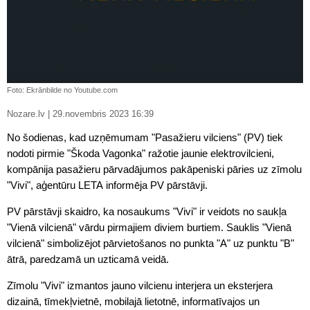
Foto: Ekrānbilde no Youtube.com
Nozare.lv | 29.novembris 2023 16:39
No šodienas, kad uzņēmumam "Pasažieru vilciens" (PV) tiek
nodoti pirmie "Škoda Vagonka" ražotie jaunie elektrovilcieni,
kompānija pasažieru pārvadājumos pakāpeniski pāries uz zīmolu
"Vivi", aģentūru LETA informēja PV pārstāvji.
PV pārstāvji skaidro, ka nosaukums "Vivi" ir veidots no saukļa
"Vienā vilcienā" vārdu pirmajiem diviem burtiem. Sauklis "Vienā
vilcienā" simbolizējot pārvietošanos no punkta "A" uz punktu "B"
ātrā, paredzamā un uzticamā veidā.
Zīmolu "Vivi" izmantos jauno vilcienu interjera un eksterjera
dizainā, tīmekļvietnē, mobilajā lietotnē, informatīvajos un