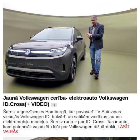
Jaunā Volkswagen cerība- elektroauto Volkswagen
ID.Cross(+ VIDEO)
1
Šoreiz atgriezīsimies Hamburgā, kur pavasarī TV Autoziņas
viesojās Volkswagen ID. bulvārī, un satikām vairākus jaunos
elektromobiļu modeļus. Šoreiz runa ir par ID. Cross. Tas ir auto,
kam potenciāli vajadzētu kļūt par Volkswagen dižpārdokli.
LASĪT
VAIRĀK