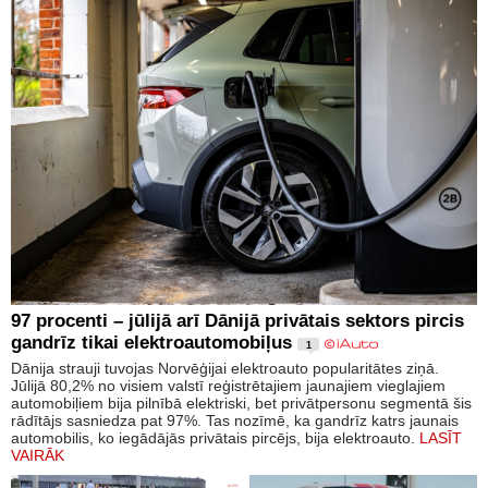
97 procenti – jūlijā arī Dānijā privātais sektors pircis
gandrīz tikai elektroautomobiļus
1
Dānija strauji tuvojas Norvēģijai elektroauto popularitātes ziņā.
Jūlijā 80,2% no visiem valstī reģistrētajiem jaunajiem vieglajiem
automobiļiem bija pilnībā elektriski, bet privātpersonu segmentā šis
rādītājs sasniedza pat 97%. Tas nozīmē, ka gandrīz katrs jaunais
automobilis, ko iegādājās privātais pircējs, bija elektroauto.
LASĪT
VAIRĀK