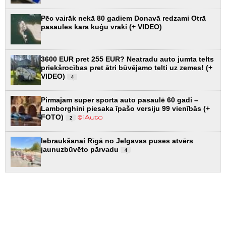
Pēc vairāk nekā 80 gadiem Donavā redzami Otrā
pasaules kara kuģu vraki (+ VIDEO)
3600 EUR pret 255 EUR? Neatradu auto jumta telts
priekšrocības pret ātri būvējamo telti uz zemes! (+
VIDEO)
4
Pirmajam super sporta auto pasaulē 60 gadi –
Lamborghini piesaka īpašo versiju 99 vienībās (+
FOTO)
2
Iebraukšanai Rīgā no Jelgavas puses atvērs
jaunuzbūvēto pārvadu
4