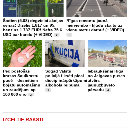
Šodien (5.08) degvielai akcijas
Rīgas remontu jaunā
J
cenas: Dīzelis 1.817 un 95.
mērvienība - kļūdu skaits uz
j
benzīns 1.737 EUR! Nafta 75.6
vienu metru darbu! (+ VIDEO)
B
USD par barelu (+ VIDEO)
p
2
3
b
Pēc postošās
Šogad Valsts
Iebraukšanai Rīgā
krusas Saulkrastu
policijā fiksēti pieci
no Jelgavas puses
C
pusē – desmitiem
disciplinārpārkāpumi
atvērs
a
bojātu automašīnu
alkohola reibumā
jaunuzbūvēto
u
un zaudējumi ap
pārvadu
s
1
4
100 000 eiro
a
2
b
V
IZCELTIE RAKSTI