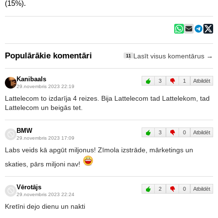
(15%).
Populārākie komentāri
Lasīt visus komentārus →
11
Kanibaals
3
1
Atbildēt
29.novembris 2023 22:19
Lattelecom to izdarīja 4 reizes. Bija Lattelecom tad Lattelekom, tad
Lattelecom un beigās tet.
BMW
3
0
Atbildēt
29.novembris 2023 17:09
Labs veids kā apgūt miljonus! Zīmola izstrāde, mārketings un
skaties, pārs miljoni nav!
Vērotājs
2
0
Atbildēt
29.novembris 2023 22:24
Kretīni dejo dienu un nakti