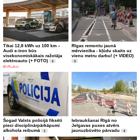
Tikai 12,8 kWh uz 100 km –
Rīgas remontu jaunā
Audi e-tron būs
mērvienība - kļūdu skaits uz
visekonomiskākais ražotāja
vienu metru darbu! (+ VIDEO)
elektroauto (+ FOTO)
2
3
Šogad Valsts policijā fiksēti
Iebraukšanai Rīgā no
pieci disciplinārpārkāpumi
Jelgavas puses atvērs
alkohola reibumā
jaunuzbūvēto pārvadu
1
4