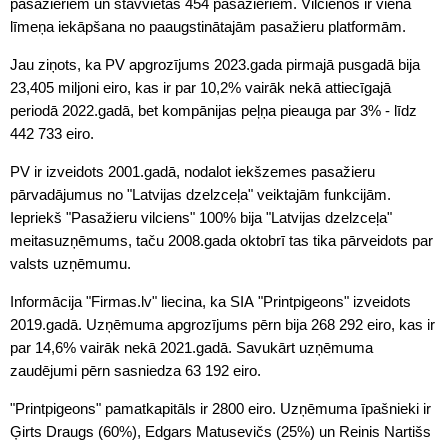
pasažieriem un stāvvietas 454 pasažieriem. Vilcienos ir viena
līmeņa iekāpšana no paaugstinātajām pasažieru platformām.
Jau ziņots, ka PV apgrozījums 2023.gada pirmajā pusgadā bija
23,405 miljoni eiro, kas ir par 10,2% vairāk nekā attiecīgajā
periodā 2022.gadā, bet kompānijas peļņa pieauga par 3% - līdz
442 733 eiro.
PV ir izveidots 2001.gadā, nodalot iekšzemes pasažieru
pārvadājumus no "Latvijas dzelzceļa" veiktajām funkcijām.
Iepriekš "Pasažieru vilciens" 100% bija "Latvijas dzelzceļa"
meitasuzņēmums, taču 2008.gada oktobrī tas tika pārveidots par
valsts uzņēmumu.
Informācija "Firmas.lv" liecina, ka SIA "Printpigeons" izveidots
2019.gadā. Uzņēmuma apgrozījums pērn bija 268 292 eiro, kas ir
par 14,6% vairāk nekā 2021.gadā. Savukārt uzņēmuma
zaudējumi pērn sasniedza 63 192 eiro.
"Printpigeons" pamatkapitāls ir 2800 eiro. Uzņēmuma īpašnieki ir
Ģirts Draugs (60%), Edgars Matusevičs (25%) un Reinis Nartišs