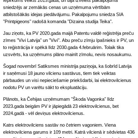
Iepirkums veikts 2019.gadā, un tajā izvēlēts pakalpojuma
sniedzējs ar zemākās cenas un uzņēmuma vērtībām
atbilstošākās idejas piedāvājumu. Pakalpojumu sniedza SIA
"Printpigeons" radošā komanda "Dizaina studija Teika".
Jau ziņots, ka PV 2020.gada maijā Patentu valdē reģistrēja preču
zīmes "Vivi Latvija" un "Vivi". Abu preču zīmju īpašnieks ir PV, un
to reģistrācija ir spēkā līdz 2030.gada 4.februārim. Tolaik tika
uzsvērts, ka uzņēmums plāno mainīt zīmolu, nevis nosaukumu.
Šogad novembrī Satiksmes ministrija paziņoja, ka šobrīd Latvija
ir saņēmusi 18 jauno vilcienu sastāvus, tiem tiek veiktas
pārbaudes un visi nepieciešamie priekšdarbi, lai elektrovilcienus
nodotu PV un varētu sākt to ekspluatāciju.
Plānots, ka Čehijas uzņēmumam "Škoda Vagonka" līdz
2023.gada beigām PV ir jāpiegādā 23 elektrovilcienus, bet
2024.gadā - vēl deviņus elektrovilcienus.
Katrs elektrovilciens sastāv no četriem vagoniem. Viena
elektrovilciena garums ir 109 metri. Katrā vilcienā ir sēdvietas 436