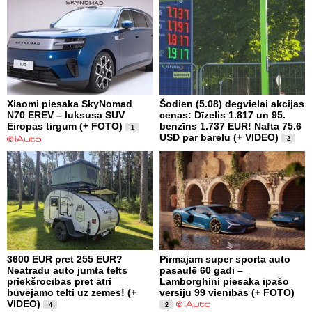
Xiaomi piesaka SkyNomad
Šodien (5.08) degvielai akcijas
N70 EREV – luksusa SUV
cenas: Dīzelis 1.817 un 95.
Eiropas tirgum (+ FOTO)
benzīns 1.737 EUR! Nafta 75.6
1
USD par barelu (+ VIDEO)
2
3600 EUR pret 255 EUR?
Pirmajam super sporta auto
Neatradu auto jumta telts
pasaulē 60 gadi –
priekšrocības pret ātri
Lamborghini piesaka īpašo
būvējamo telti uz zemes! (+
versiju 99 vienībās (+ FOTO)
VIDEO)
4
2