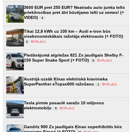
3600 EUR pret 255 EUR? Neatradu auto jumta telts
priekšrocības pret ātri būvējamo telti uz zemes! (+
VIDEO)
4
Tikai 12,8 kWh uz 100 km – Audi e-tron būs
visekonomiskākais ražotāja elektroauto (+ FOTO)
2
Piedāvājumā atgriežas 821 Zs jaudīgais Shelby F-
150 Super Snake Sport (+ FOTO)
9
Austrijā uzsāk Ķīnas elektriskā kravinieka
SuperPanther eTopas600 ražošanu
1
Tesla pirmie pasaulē saražo 10 miljonus
elektromobiļu
9
Gandrīz 900 Zs jaudīgais Ķīnas superhibrīds būs
pieejams Eiropā (+ FOTO)