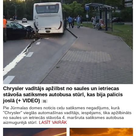
Chrysler vadītājs apžilbst no saules un ietriecas
stāvoša satiksmes autobusa stūrī, kas bija palicis
joslā (+ VIDEO)
31
Pie Jūrmalas domes noticis ceļu satiksmes negadījums, kurā
"Chrysler" vieglās automašīnas vadītājs, iespējams, tika apžilbināts
no saules un ietriecās stāvoša 4. maršruta satiksmes autobusa
aizmugurējā stūrī.
LASĪT VAIRĀK