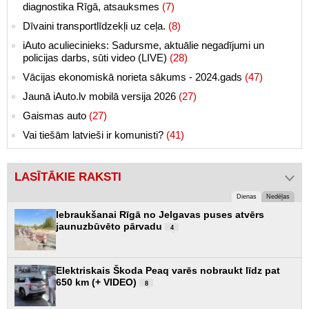
diagnostika Rīgā, atsauksmes
(7)
Dīvaini transportlīdzekļi uz ceļa.
(8)
iAuto aculiecinieks: Sadursme, aktuālie negadījumi un
policijas darbs, sūti video (LIVE)
(28)
Vācijas ekonomiskā norieta sākums - 2024.gads
(47)
Jaunā iAuto.lv mobilā versija 2026
(27)
Gaismas auto
(27)
Vai tiešām latvieši ir komunisti?
(41)
LASĪTĀKIE RAKSTI
Dienas
Nedēļas
Iebraukšanai Rīgā no Jelgavas puses atvērs
jaunuzbūvēto pārvadu
4
Elektriskais Škoda Peaq varēs nobraukt līdz pat
650 km (+ VIDEO)
8