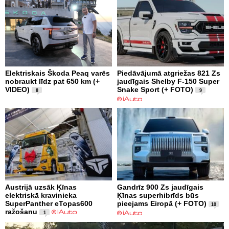
Elektriskais Škoda Peaq varēs
Piedāvājumā atgriežas 821 Zs
nobraukt līdz pat 650 km (+
jaudīgais Shelby F-150 Super
VIDEO)
Snake Sport (+ FOTO)
8
9
Austrijā uzsāk Ķīnas
Gandrīz 900 Zs jaudīgais
elektriskā kravinieka
Ķīnas superhibrīds būs
SuperPanther eTopas600
pieejams Eiropā (+ FOTO)
10
ražošanu
1