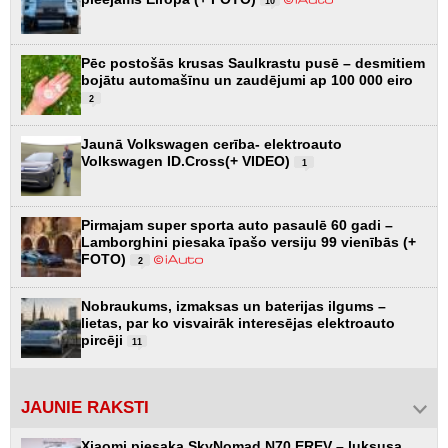
10
Pēc postošās krusas Saulkrastu pusē – desmitiem
bojātu automašīnu un zaudējumi ap 100 000 eiro
2
Jaunā Volkswagen cerība- elektroauto
Volkswagen ID.Cross(+ VIDEO)
1
Pirmajam super sporta auto pasaulē 60 gadi –
Lamborghini piesaka īpašo versiju 99 vienībās (+
FOTO)
2
Nobraukums, izmaksas un baterijas ilgums –
lietas, par ko visvairāk interesējas elektroauto
pircēji
11
JAUNIE RAKSTI
Xiaomi piesaka SkyNomad N70 EREV – luksusa