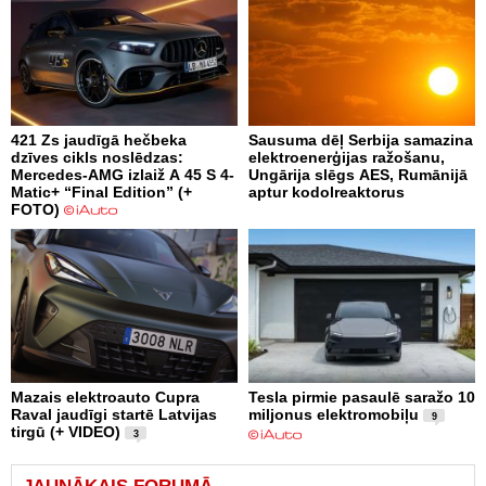
421 Zs jaudīgā hečbeka
Sausuma dēļ Serbija samazina
dzīves cikls noslēdzas:
elektroenerģijas ražošanu,
Mercedes-AMG izlaiž A 45 S 4-
Ungārija slēgs AES, Rumānijā
Matic+ “Final Edition” (+
aptur kodolreaktorus
FOTO)
Mazais elektroauto Cupra
Tesla pirmie pasaulē saražo 10
Raval jaudīgi startē Latvijas
miljonus elektromobiļu
9
tirgū (+ VIDEO)
3