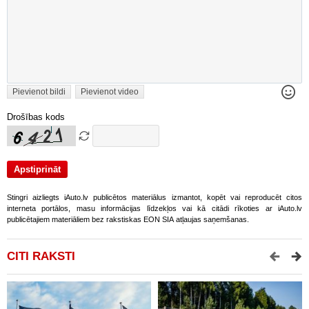
Pievienot bildi
Pievienot video
Drošības kods
Stingri aizliegts iAuto.lv publicētos materiālus izmantot, kopēt vai reproducēt citos
interneta portālos, masu informācijas līdzekļos vai kā citādi rīkoties ar iAuto.lv
publicētajiem materiāliem bez rakstiskas EON SIA atļaujas saņemšanas.
CITI RAKSTI