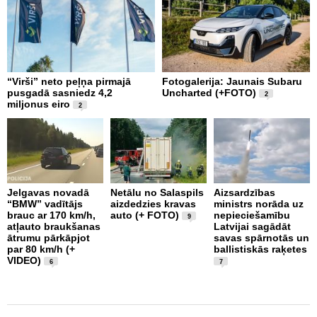
“Virši” neto peļņa pirmajā
Fotogalerija: Jaunais Subaru
Š
pusgadā sasniedz 4,2
Uncharted (+FOTO)
c
2
miljonus eiro
b
2
U
Jelgavas novadā
Netālu no Salaspils
Aizsardzības
“BMW” vadītājs
aizdedzies kravas
ministrs norāda uz
P
brauc ar 170 km/h,
auto (+ FOTO)
nepieciešamību
k
9
atļauto braukšanas
Latvijai sagādāt
p
ātrumu pārkāpjot
savas spārnotās un
b
par 80 km/h (+
ballistiskās raķetes
u
VIDEO)
1
6
7