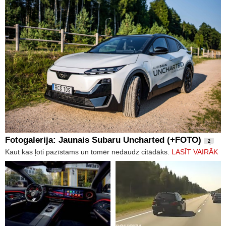
Fotogalerija: Jaunais Subaru Uncharted (+FOTO)
2
Kaut kas ļoti pazīstams un tomēr nedaudz citādāks.
LASĪT VAIRĀK