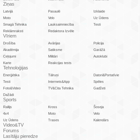
Ziņas
Latvijā
Pasaulē
Izklaide
Moto
Velo
Uz Ūdens
Smagā Tehnika
Lauksaimniecība
Testi
Reklāmraksti
Redaktora Izvēle
Vīriem
Drošība
Avārijas
Policija
Akadēmija
Satiksme
Garāžā
Ceļojumi
Militāri
Autoklubi
Karte
Reakcijas tests
Tehnoloģijas
Enerģētika
Tālruņi
Datori&Portatīvie
Testi
Internets&App
Spēles
Foto&Video
TV&Cita Tehnika
Gadžeti
Dažādi
Sports
Rallijs
Kross
Šoseja
4x4
Moto
Velo
Uz Ūdens
Trases
Kalendārs
Video&TV
Forums
Lasītāju pieredze