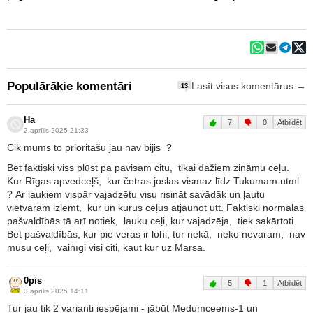
Populārākie komentāri
Lasīt visus komentārus →
13
Ha
7
0
Atbildēt
2.aprīlis 2025 21:33
Cik mums to prioritāšu jau nav bijis ?
Bet faktiski viss plūst pa pavisam citu, tikai dažiem zināmu ceļu.
Kur Rīgas apvedceļš, kur četras joslas vismaz līdz Tukumam utml
? Ar laukiem vispār vajadzētu visu risināt savādāk un ļautu
vietvarām izlemt, kur un kurus ceļus atjaunot utt. Faktiski normālas
pašvaldībās tā arī notiek, lauku ceļi, kur vajadzēja, tiek sakārtoti.
Bet pašvaldībās, kur pie veras ir lohi, tur nekā, neko nevaram, nav
mūsu ceļi, vainīgi visi citi, kaut kur uz Marsa.
0pis
5
1
Atbildēt
3.aprīlis 2025 14:11
Tur jau tik 2 varianti iespējami - jābūt Medumceems-1 un