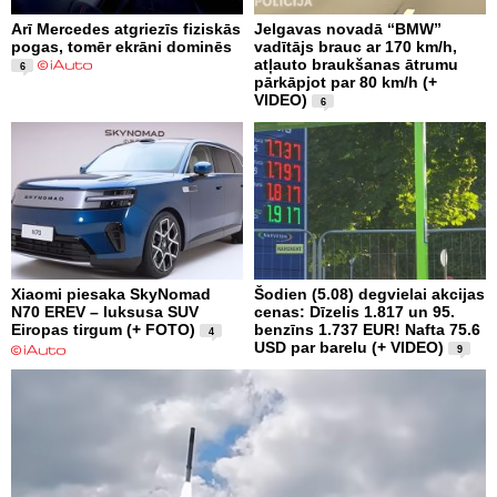
Arī Mercedes atgriezīs fiziskās
Jelgavas novadā “BMW”
pogas, tomēr ekrāni dominēs
vadītājs brauc ar 170 km/h,
atļauto braukšanas ātrumu
6
pārkāpjot par 80 km/h (+
VIDEO)
6
Xiaomi piesaka SkyNomad
Šodien (5.08) degvielai akcijas
N70 EREV – luksusa SUV
cenas: Dīzelis 1.817 un 95.
Eiropas tirgum (+ FOTO)
benzīns 1.737 EUR! Nafta 75.6
4
USD par barelu (+ VIDEO)
9