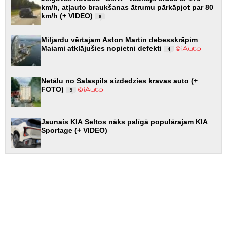
km/h, atļauto braukšanas ātrumu pārkāpjot par 80
km/h (+ VIDEO)
6
Miljardu vērtajam Aston Martin debesskrāpim
Maiami atklājušies nopietni defekti
4
Netālu no Salaspils aizdedzies kravas auto (+
FOTO)
9
Jaunais KIA Seltos nāks palīgā populārajam KIA
Sportage (+ VIDEO)