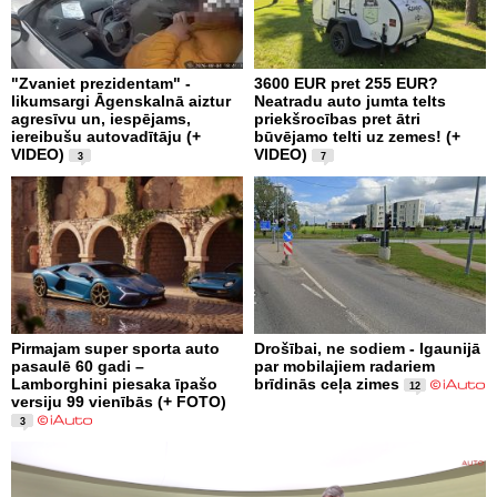
"Zvaniet prezidentam" -
3600 EUR pret 255 EUR?
likumsargi Āgenskalnā aiztur
Neatradu auto jumta telts
agresīvu un, iespējams,
priekšrocības pret ātri
iereibušu autovadītāju (+
būvējamo telti uz zemes! (+
VIDEO)
VIDEO)
3
7
Pirmajam super sporta auto
Drošībai, ne sodiem - Igaunijā
pasaulē 60 gadi –
par mobilajiem radariem
Lamborghini piesaka īpašo
brīdinās ceļa zimes
12
versiju 99 vienībās (+ FOTO)
3