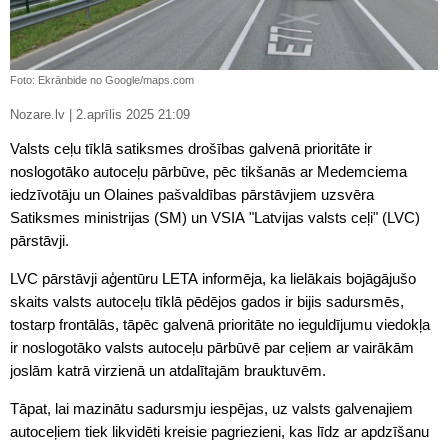
Foto: Ekrānbide no Google/maps.com
Nozare.lv | 2.aprīlis 2025 21:09
Valsts ceļu tīklā satiksmes drošības galvenā prioritāte ir
noslogotāko autoceļu pārbūve, pēc tikšanās ar Medemciema
iedzīvotāju un Olaines pašvaldības pārstāvjiem uzsvēra
Satiksmes ministrijas (SM) un VSIA "Latvijas valsts ceļi" (LVC)
pārstāvji.
LVC pārstāvji aģentūru LETA informēja, ka lielākais bojāgājušo
skaits valsts autoceļu tīklā pēdējos gados ir bijis sadursmēs,
tostarp frontālās, tāpēc galvenā prioritāte no ieguldījumu viedokļa
ir noslogotāko valsts autoceļu pārbūvē par ceļiem ar vairākām
joslām katrā virzienā un atdalītajām brauktuvēm.
Tāpat, lai mazinātu sadursmju iespējas, uz valsts galvenajiem
autoceļiem tiek likvidēti kreisie pagriezieni, kas līdz ar apdzīšanu