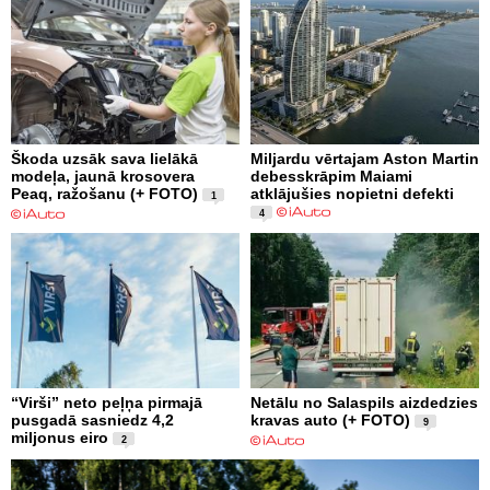
Škoda uzsāk sava lielākā
Miljardu vērtajam Aston Martin
modeļa, jaunā krosovera
debesskrāpim Maiami
Peaq, ražošanu (+ FOTO)
atklājušies nopietni defekti
1
4
“Virši” neto peļņa pirmajā
Netālu no Salaspils aizdedzies
pusgadā sasniedz 4,2
kravas auto (+ FOTO)
9
miljonus eiro
2