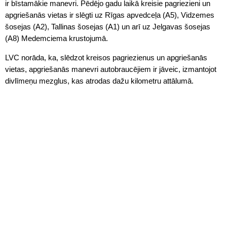
ir bīstamākie manevri. Pēdējo gadu laikā kreisie pagriezieni un
apgriešanās vietas ir slēgti uz Rīgas apvedceļa (A5), Vidzemes
šosejas (A2), Tallinas šosejas (A1) un arī uz Jelgavas šosejas
(A8) Medemciema krustojumā.
LVC norāda, ka, slēdzot kreisos pagriezienus un apgriešanās
vietas, apgriešanās manevri autobraucējiem ir jāveic, izmantojot
divlīmeņu mezglus, kas atrodas dažu kilometru attālumā.