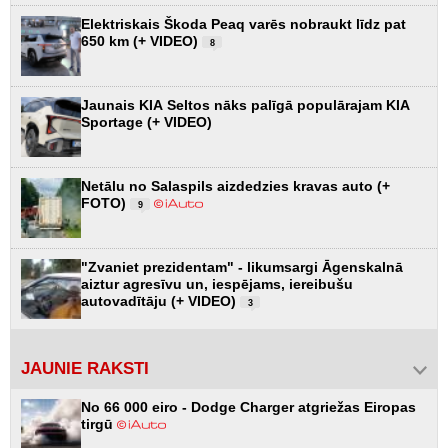
Elektriskais Škoda Peaq varēs nobraukt līdz pat
650 km (+ VIDEO)
8
Jaunais KIA Seltos nāks palīgā populārajam KIA
Sportage (+ VIDEO)
Netālu no Salaspils aizdedzies kravas auto (+
FOTO)
9
"Zvaniet prezidentam" - likumsargi Āgenskalnā
aiztur agresīvu un, iespējams, iereibušu
autovadītāju (+ VIDEO)
3
JAUNIE RAKSTI
No 66 000 eiro - Dodge Charger atgriežas Eiropas
tirgū