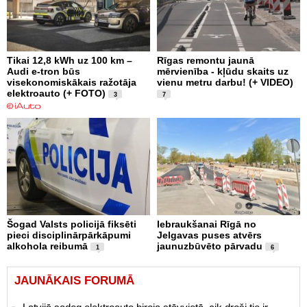
Tikai 12,8 kWh uz 100 km –
Rīgas remontu jaunā
Audi e-tron būs
mērvienība - kļūdu skaits uz
visekonomiskākais ražotāja
vienu metru darbu! (+ VIDEO)
elektroauto (+ FOTO)
3
7
Šogad Valsts policijā fiksēti
Iebraukšanai Rīgā no
pieci disciplinārpārkāpumi
Jelgavas puses atvērs
alkohola reibumā
jaunuzbūvēto pārvadu
1
6
JAUNĀKAIS FORUMĀ