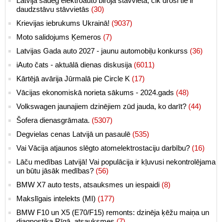
Latvijā sadeg elektroauto biroja stāvvietā, cik droši tie ir
daudzstāvu stāvvietās
(30)
Krievijas iebrukums Ukrainā!
(9037)
Moto salidojums Ķemeros
(7)
Latvijas Gada auto 2027 - jaunu automobiļu konkurss
(36)
iAuto čats - aktuālā dienas diskusija
(6011)
Kārtējā avārija Jūrmalā pie Circle K
(17)
Vācijas ekonomiskā norieta sākums - 2024.gads
(48)
Volkswagen jaunajiem dzinējiem zūd jauda, ko darīt?
(44)
Šofera dienasgrāmata.
(5307)
Degvielas cenas Latvijā un pasaulē
(535)
Vai Vācija atjaunos slēgto atomelektrostaciju darbību?
(16)
Lāču medības Latvijā! Vai populācija ir kļuvusi nekontrolējama
un būtu jāsāk medības?
(56)
BMW X7 auto tests, atsauksmes un iespaidi
(8)
Makslīgais intelekts (MI)
(177)
BMW F10 un X5 (E70/F15) remonts: dzinēja ķēžu maiņa un
diagnostika Rīgā, atsauksmes
(7)