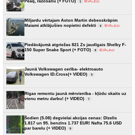
Peaq, ražošanu (+ FOTO)
1
Miljardu vērtajam Aston Martin debesskrāpim
Maiami atklājušies nopietni defekti
4
Piedāvājumā atgriežas 821 Zs jaudīgais Shelby F-
150 Super Snake Sport (+ FOTO)
9
Jaunā Volkswagen cerība- elektroauto
Volkswagen ID.Cross(+ VIDEO)
5
Rīgas remontu jaunā mērvienība - kļūdu skaits uz
vienu metru darbu! (+ VIDEO)
7
Šodien (5.08) degvielai akcijas cenas: Dīzelis
1.817 un 95. benzīns 1.737 EUR! Nafta 75.6 USD
par barelu (+ VIDEO)
9