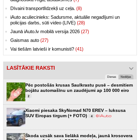
Dīvaini transportlīdzekļi uz ceļa.
(8)
iAuto aculiecinieks: Sadursme, aktuālie negadījumi un
policijas darbs, sūti video (LIVE)
(28)
Jaunā iAuto.lv mobilā versija 2026
(27)
Gaismas auto
(27)
Vai tiešām latvieši ir komunisti?
(41)
LASĪTĀKIE RAKSTI
Dienas
Nedēļas
Pēc postošās krusas Saulkrastu pusē – desmitiem
bojātu automašīnu un zaudējumi ap 100 000 eiro
2
Xiaomi piesaka SkyNomad N70 EREV – luksusa
SUV Eiropas tirgum (+ FOTO)
4
Škoda uzsāk sava lielākā modeļa, jaunā krosovera