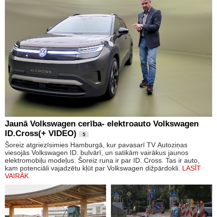
Jaunā Volkswagen cerība- elektroauto Volkswagen
ID.Cross(+ VIDEO)
5
Šoreiz atgriezīsimies Hamburgā, kur pavasarī TV Autoziņas
viesojās Volkswagen ID. bulvārī, un satikām vairākus jaunos
elektromobiļu modeļus. Šoreiz runa ir par ID. Cross. Tas ir auto,
kam potenciāli vajadzētu kļūt par Volkswagen dižpārdokli.
LASĪT
VAIRĀK