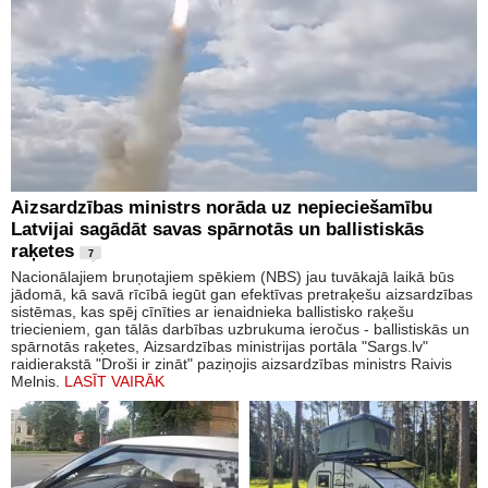
Aizsardzības ministrs norāda uz nepieciešamību
Latvijai sagādāt savas spārnotās un ballistiskās
raķetes
7
Nacionālajiem bruņotajiem spēkiem (NBS) jau tuvākajā laikā būs
jādomā, kā savā rīcībā iegūt gan efektīvas pretraķešu aizsardzības
sistēmas, kas spēj cīnīties ar ienaidnieka ballistisko raķešu
triecieniem, gan tālās darbības uzbrukuma ieročus - ballistiskās un
spārnotās raķetes, Aizsardzības ministrijas portāla "Sargs.lv"
raidierakstā "Droši ir zināt" paziņojis aizsardzības ministrs Raivis
Melnis.
LASĪT VAIRĀK