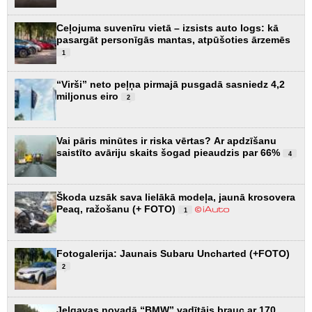
Ceļojuma suvenīru vietā – izsists auto logs: kā
pasargāt personīgās mantas, atpūšoties ārzemēs
1
“Virši” neto peļņa pirmajā pusgadā sasniedz 4,2
miljonus eiro
2
Vai pāris minūtes ir riska vērtas? Ar apdzīšanu
saistīto avāriju skaits šogad pieaudzis par 66%
4
Škoda uzsāk sava lielākā modeļa, jaunā krosovera
Peaq, ražošanu (+ FOTO)
1
Fotogalerija: Jaunais Subaru Uncharted (+FOTO)
2
Jelgavas novadā “BMW” vadītājs brauc ar 170