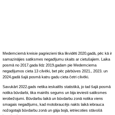
Medemciemā kreisie pagriezieni tika likvidēti 2020.gadā, pēc kā ir
samazinājies satiksmes negadījumu skaits ar cietušajiem. Laika
posmā no 2017.gada līdz 2019.gadam pie Medemciema
negadījumos cieta 13 cilvēki, bet pēc pārbūves 2021., 2023. un
2024.gadā šajā posmā katru gadu cieta četri cilvēki.
Savukārt 2022.gads netika ieskaitīts statistikā, jo tad šajā posmā
notika būvdarbi, tika mainīts segums un bija ieviesti satiksmes
ierobežojumi. Būvdarbu laikā un būvdarbu zonā notika viens
smagais negadījums, kad motobraucējs nakts laikā iebrauca
nožogotajā būvdarbu zonā un gāja bojā, ietriecoties stāvošā