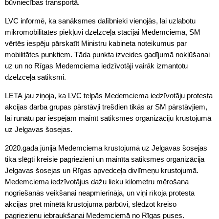
būvniecības transportā.
LVC informē, ka sanāksmes dalībnieki vienojās, lai uzlabotu
mikromobilitātes piekļuvi dzelzceļa stacijai Medemciemā, SM
vērtēs iespēju pārskatīt Ministru kabineta noteikumus par
mobilitātes punktiem. Tāda punkta izveides gadījumā nokļūšanai
uz un no Rīgas Medemciema iedzīvotāji vairāk izmantotu
dzelzceļa satiksmi.
LETA jau ziņoja, ka LVC telpās Medemciema iedzīvotāju protesta
akcijas darba grupas pārstāvji trešdien tikās ar SM pārstāvjiem,
lai runātu par iespējām mainīt satiksmes organizāciju krustojumā
uz Jelgavas šosejas.
2020.gada jūnijā Medemciema krustojumā uz Jelgavas šosejas
tika slēgti kreisie pagriezieni un mainīta satiksmes organizācija
Jelgavas šosejas un Rīgas apvedceļa divlīmeņu krustojumā.
Medemciema iedzīvotājus dažu lieku kilometru mērošana
nogriešanās veikšanai neapmierināja, un viņi rīkoja protesta
akcijas pret minētā krustojuma pārbūvi, slēdzot kreiso
pagriezienu iebraukšanai Medemciemā no Rīgas puses.