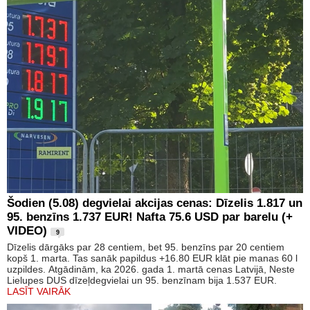
Šodien (5.08) degvielai akcijas cenas: Dīzelis 1.817 un
95. benzīns 1.737 EUR! Nafta 75.6 USD par barelu (+
VIDEO)
9
Dīzelis dārgāks par 28 centiem, bet 95. benzīns par 20 centiem
kopš 1. marta. Tas sanāk papildus +16.80 EUR klāt pie manas 60 l
uzpildes. Atgādinām, ka 2026. gada 1. martā cenas Latvijā, Neste
Lielupes DUS dīzeļdegvielai un 95. benzīnam bija 1.537 EUR.
LASĪT VAIRĀK