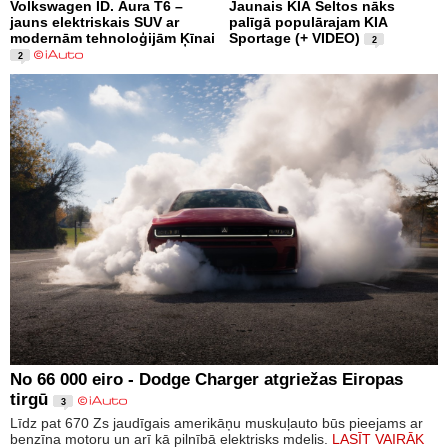
Volkswagen ID. Aura T6 –
Jaunais KIA Seltos nāks
jauns elektriskais SUV ar
palīgā populārajam KIA
modernām tehnoloģijām Ķīnai
Sportage (+ VIDEO)
2
2
No 66 000 eiro - Dodge Charger atgriežas Eiropas
tirgū
3
Līdz pat 670 Zs jaudīgais amerikāņu muskuļauto būs pieejams ar
benzīna motoru un arī kā pilnībā elektrisks mdelis.
LASĪT VAIRĀK