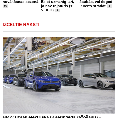
m
novākšanas sezonā
Esiet uzmanīgi arī,
šaubās, vai šogad
ja nav trijstūris (+
ir vērts strādāt
15
7
VIDEO)
7
IZCELTIE RAKSTI
BMW uzsāk elektriskā i3 sērijveida ražošanu (+