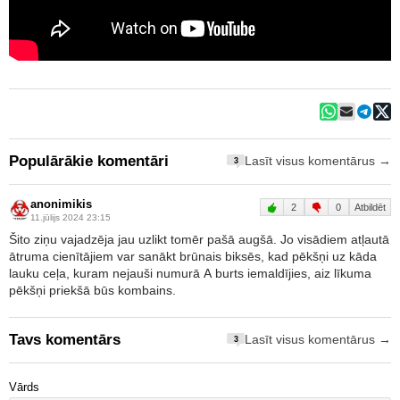
Populārākie komentāri
Lasīt visus komentārus →
3
anonimikis
2
0
Atbildēt
11.jūlijs 2024 23:15
Šito ziņu vajadzēja jau uzlikt tomēr pašā augšā. Jo visādiem atļautā
ātruma cienītājiem var sanākt brūnais biksēs, kad pēkšņi uz kāda
lauku ceļa, kuram nejauši numurā A burts iemaldījies, aiz līkuma
pēkšņi priekšā būs kombains.
Tavs komentārs
Lasīt visus komentārus →
3
Vārds