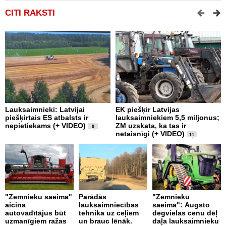
CITI RAKSTI
Lauksaimnieki: Latvijai
EK piešķir Latvijas
L
piešķirtais ES atbalsts ir
lauksaimniekiem 5,5 miljonus;
r
nepietiekams (+ VIDEO)
ZM uzskata, ka tas ir
c
9
netaisnīgi (+ VIDEO)
11
Z
"Zemnieku saeima"
Parādās
"Zemnieku
a
aicina
lauksaimniecības
saeima": Augsto
v
autovadītājus būt
tehnika uz ceļiem
degvielas cenu dēļ
b
uzmanīgiem ražas
un brauc lēnāk.
daļa lauksaimnieku