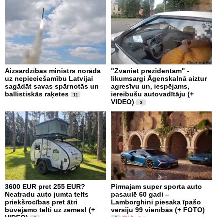
Aizsardzības ministrs norāda
"Zvaniet prezidentam" -
uz nepieciešamību Latvijai
likumsargi Āgenskalnā aiztur
sagādāt savas spārnotās un
agresīvu un, iespējams,
ballistiskās raķetes
iereibušu autovadītāju (+
11
VIDEO)
3
3600 EUR pret 255 EUR?
Pirmajam super sporta auto
Neatradu auto jumta telts
pasaulē 60 gadi –
priekšrocības pret ātri
Lamborghini piesaka īpašo
būvējamo telti uz zemes! (+
versiju 99 vienībās (+ FOTO)