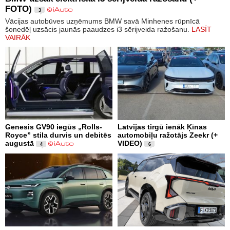
FOTO)
3
Vācijas autobūves uzņēmums BMW savā Minhenes rūpnīcā
šonedēļ uzsācis jaunās paaudzes i3 sērijveida ražošanu.
LASĪT
VAIRĀK
Genesis GV90 iegūs „Rolls-
Latvijas tirgū ienāk Ķīnas
Royce” stila durvis un debitēs
automobiļu ražotājs Zeekr (+
augustā
VIDEO)
4
6