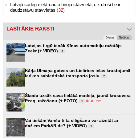
Latvijā sadeg elektroauto biroja stāvvietā, cik droši tie ir
daudzstāvu stāvvietās
(32)
LASĪTĀKIE RAKSTI
Dienas
Nedēļas
Latvijas tirgū ienāk Ķīnas automobiļu ražotājs
Zeekr (+ VIDEO)
6
Kārļa Ulmaņa gatves un Lielirbes ielas krustojumā
ierīkos sabiedriskā transporta joslu
7
Škoda uzsāk sava lielākā modeļa, jaunā krosovera
Peaq, ražošanu (+ FOTO)
1
Vai tiešām Vanšu tilta slēgšanu var aizstāt ar
dažiem Park&Ride? (+ VIDEO)
9