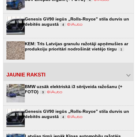
4
Genesis GV90 iegūs „Rolls-Royce” stila durvis un
debitēs augustā
4
KEM: Trīs Latvijas granulu ražotāji apņēmušies ar
produkciju prioritāri nodrošināt vietējo tirgu
1
JAUNIE RAKSTI
BMW uzsāk elektriskā i3 sērijveida ražošanu (+
FOTO)
3
Genesis GV90 iegūs „Rolls-Royce” stila durvis un
debitēs augustā
4
Latvijas tirgū ienāk Ķīnas automobiļu ražotājs