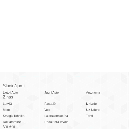
Sludinājumi
Lietoti Auto
Jauni Auto
Autonoma
Ziņas
Latvijā
Pasaulē
Izklaide
Moto
Velo
Uz Ūdens
Smagā Tehnika
Lauksaimniecība
Testi
Reklāmraksti
Redaktora Izvēle
Vīriem