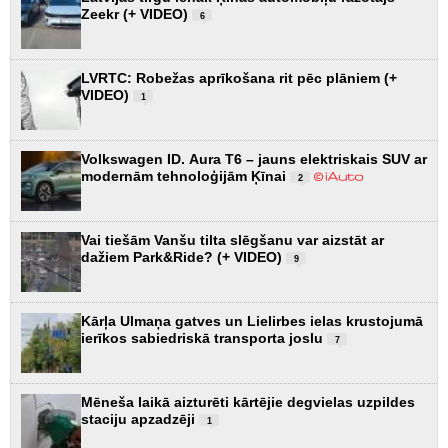
Zeekr (+ VIDEO)
6
LVRTC: Robežas aprīkošana rit pēc plāniem (+
VIDEO)
1
Volkswagen ID. Aura T6 – jauns elektriskais SUV ar
modernām tehnoloģijām Ķīnai
2
Vai tiešām Vanšu tilta slēgšanu var aizstāt ar
dažiem Park&Ride? (+ VIDEO)
9
Kārļa Ulmaņa gatves un Lielirbes ielas krustojumā
ierīkos sabiedriskā transporta joslu
7
Mēneša laikā aizturēti kārtējie degvielas uzpildes
staciju apzadzēji
1