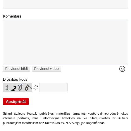
Komentārs
Pievienot bildi
Pievienot video
Drošības kods
Stingri aizliegts iAuto.lv publicētos materiālus izmantot, kopēt vai reproducēt citos
interneta portālos, masu informācijas līdzekļos vai kā citādi rīkoties ar iAuto.lv
publicētajiem materiāliem bez rakstiskas EON SIA atļaujas saņemšanas.