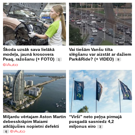
Škoda uzsāk sava lielākā
Vai tiešām Vanšu tilta
modeļa, jaunā krosovera
slēgšanu var aizstāt ar dažiem
Peaq, ražošanu (+ FOTO)
Park&Ride? (+ VIDEO)
1
9
Miljardu vērtajam Aston Martin
“Virši” neto peļņa pirmajā
debesskrāpim Maiami
pusgadā sasniedz 4,2
atklājušies nopietni defekti
miljonus eiro
3
6