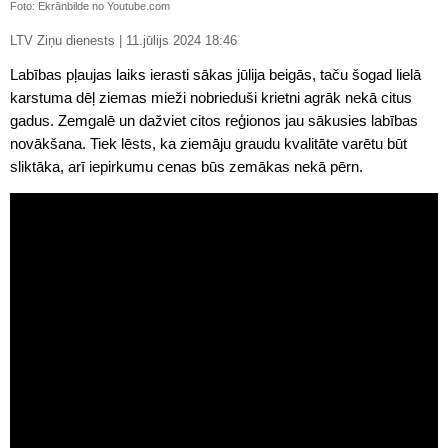
Foto: Ekrānbilde no Youtube.com
LTV Ziņu dienests | 11.jūlijs 2024 18:46
Labības pļaujas laiks ierasti sākas jūlija beigās, taču šogad lielā
karstuma dēļ ziemas mieži nobrieduši krietni agrāk nekā citus
gadus. Zemgalē un dažviet citos reģionos jau sākusies labības
novākšana. Tiek lēsts, ka ziemāju graudu kvalitāte varētu būt
sliktāka, arī iepirkumu cenas būs zemākas nekā pērn.