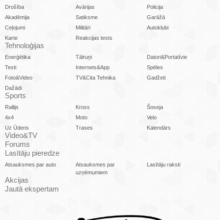
Drošība
Avārijas
Policija
Akadēmija
Satiksme
Garāžā
Ceļojumi
Militāri
Autoklubi
Karte
Reakcijas tests
Tehnoloģijas
Enerģētika
Tālruņi
Datori&Portatīvie
Testi
Internets&App
Spēles
Foto&Video
TV&Cita Tehnika
Gadžeti
Dažādi
Sports
Rallijs
Kross
Šoseja
4x4
Moto
Velo
Uz Ūdens
Trases
Kalendārs
Video&TV
Forums
Lasītāju pieredze
Atsauksmes par auto
Atsauksmes par
Lasītāju raksti
uzņēmumiem
Akcijas
Jautā ekspertam