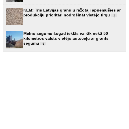
KEM: Trīs Latvijas granulu ražotāji apņēmušies ar
produkciju prioritāri nodrošināt vietējo tirgu
1
Melno segumu šogad ieklās vairāk nekā 50
kilometros valsts vietējo autoceļu ar grants
segumu
6