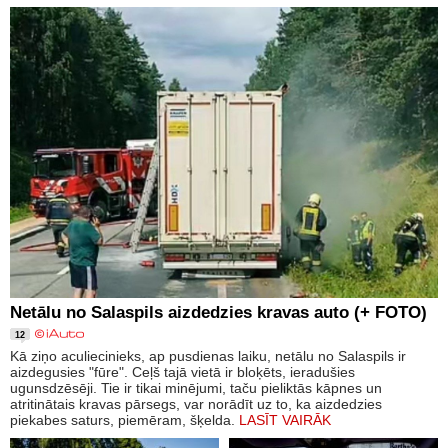
Netālu no Salaspils aizdedzies kravas auto (+ FOTO)
12
Kā ziņo aculiecinieks, ap pusdienas laiku, netālu no Salaspils ir
aizdegusies "fūre". Ceļš tajā vietā ir bloķēts, ieradušies
ugunsdzēsēji. Tie ir tikai minējumi, taču pieliktās kāpnes un
atritinātais kravas pārsegs, var norādīt uz to, ka aizdedzies
piekabes saturs, piemēram, šķelda.
LASĪT VAIRĀK