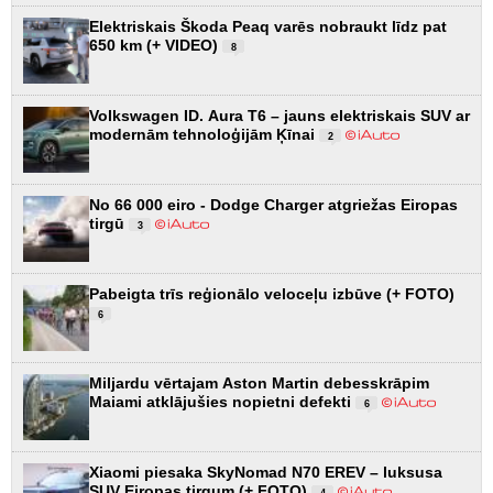
Elektriskais Škoda Peaq varēs nobraukt līdz pat
650 km (+ VIDEO)
8
Volkswagen ID. Aura T6 – jauns elektriskais SUV ar
modernām tehnoloģijām Ķīnai
2
No 66 000 eiro - Dodge Charger atgriežas Eiropas
tirgū
3
Pabeigta trīs reģionālo veloceļu izbūve (+ FOTO)
6
Miljardu vērtajam Aston Martin debesskrāpim
Maiami atklājušies nopietni defekti
6
Xiaomi piesaka SkyNomad N70 EREV – luksusa
SUV Eiropas tirgum (+ FOTO)