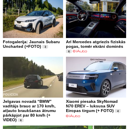
Fotogalerija: Jaunais Subaru
Arī Mercedes atgriezīs fiziskās
Uncharted (+FOTO)
pogas, tomēr ekrāni dominēs
3
6
Jelgavas novadā “BMW”
Xiaomi piesaka SkyNomad
vadītājs brauc ar 170 km/h,
N70 EREV – luksusa SUV
atļauto braukšanas ātrumu
Eiropas tirgum (+ FOTO)
4
pārkāpjot par 80 km/h (+
VIDEO)
6