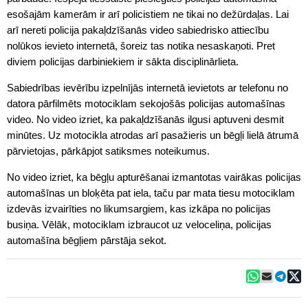
esošajām kamerām ir arī policistiem ne tikai no dežūrdaļas. Lai
arī nereti policija pakaļdzīšanās video sabiedrisko attiecību
nolūkos ievieto internetā, šoreiz tas notika nesaskaņoti. Pret
diviem policijas darbiniekiem ir sākta disciplinārlieta.
Sabiedrības ievērību izpelnījās internetā ievietots ar telefonu no
datora pārfilmēts motociklam sekojošās policijas automašīnas
video. No video izriet, ka pakaļdzīšanās ilgusi aptuveni desmit
minūtes. Uz motocikla atrodas arī pasažieris un bēgļi lielā ātrumā
pārvietojas, pārkāpjot satiksmes noteikumus.
No video izriet, ka bēgļu apturēšanai izmantotas vairākas policijas
automašīnas un bloķēta pat iela, taču par mata tiesu motociklam
izdevās izvairīties no likumsargiem, kas izkāpa no policijas
busiņa. Vēlāk, motociklam izbraucot uz veloceliņa, policijas
automašīna bēgļiem pārstāja sekot.