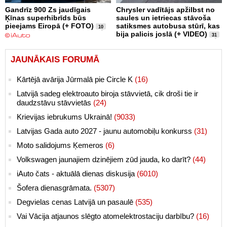
Gandrīz 900 Zs jaudīgais
Chrysler vadītājs apžilbst no
Ķīnas superhibrīds būs
saules un ietriecas stāvoša
pieejams Eiropā (+ FOTO)
satiksmes autobusa stūrī, kas
10
bija palicis joslā (+ VIDEO)
31
JAUNĀKAIS FORUMĀ
Kārtējā avārija Jūrmalā pie Circle K
(16)
Latvijā sadeg elektroauto biroja stāvvietā, cik droši tie ir
daudzstāvu stāvvietās
(24)
Krievijas iebrukums Ukrainā!
(9033)
Latvijas Gada auto 2027 - jaunu automobiļu konkurss
(31)
Moto salidojums Ķemeros
(6)
Volkswagen jaunajiem dzinējiem zūd jauda, ko darīt?
(44)
iAuto čats - aktuālā dienas diskusija
(6010)
Šofera dienasgrāmata.
(5307)
Degvielas cenas Latvijā un pasaulē
(535)
Vai Vācija atjaunos slēgto atomelektrostaciju darbību?
(16)