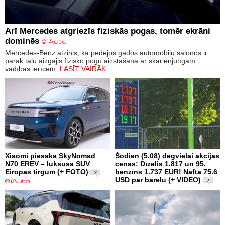
Arī Mercedes atgriezīs fiziskās pogas, tomēr ekrāni
dominēs
Mercedes-Benz atzinis, ka pēdējos gados automobiļu salonos ir
pārāk tālu aizgājis fizisko pogu aizstāšanā ar skārienjutīgām
vadības ierīcēm.
LASĪT VAIRĀK
Xiaomi piesaka SkyNomad
Šodien (5.08) degvielai akcijas
N70 EREV – luksusa SUV
cenas: Dīzelis 1.817 un 95.
Eiropas tirgum (+ FOTO)
benzīns 1.737 EUR! Nafta 75.6
2
USD par barelu (+ VIDEO)
7