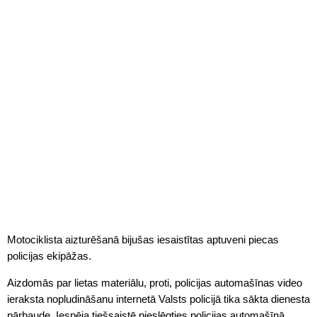
Motociklista aizturēšanā bijušas iesaistītas aptuveni piecas
policijas ekipāžas.
Aizdomās par lietas materiālu, proti, policijas automašīnas video
ieraksta nopludināšanu internetā Valsts policijā tika sākta dienesta
pārbaude. Iespēja tiešsaistē pieslēgties policijas automašīnā