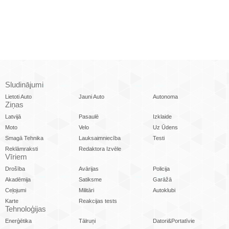
Sludinājumi
Lietoti Auto
Jauni Auto
Autonoma
Ziņas
Latvijā
Pasaulē
Izklaide
Moto
Velo
Uz Ūdens
Smagā Tehnika
Lauksaimniecība
Testi
Reklāmraksti
Redaktora Izvēle
Vīriem
Drošība
Avārijas
Policija
Akadēmija
Satiksme
Garāžā
Ceļojumi
Militāri
Autoklubi
Karte
Reakcijas tests
Tehnoloģijas
Enerģētika
Tālruņi
Datori&Portatīvie