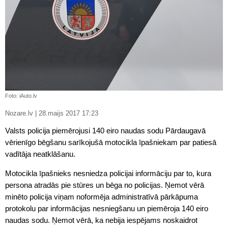
Foto: iAuto.lv
Nozare.lv | 28.maijs 2017 17:23
Valsts policija piemērojusi 140 eiro naudas sodu Pārdaugavā
vērienīgo bēgšanu sarīkojušā motocikla īpašniekam par patiesā
vadītāja neatklāšanu.
Motocikla īpašnieks nesniedza policijai informāciju par to, kura
persona atradās pie stūres un bēga no policijas. Ņemot vērā
minēto policija viņam noformēja administratīvā pārkāpuma
protokolu par informācijas nesniegšanu un piemēroja 140 eiro
naudas sodu. Ņemot vērā, ka nebija iespējams noskaidrot