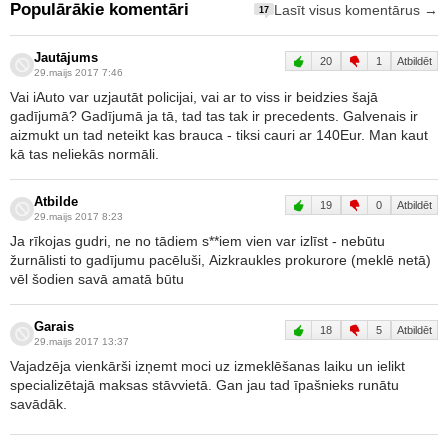
Populārākie komentāri
Lasīt visus komentārus →
17
Jautājums
20
1
Atbildēt
29.maijs 2017 7:46
Vai iAuto var uzjautāt policijai, vai ar to viss ir beidzies šajā
gadījumā? Gadījumā ja tā, tad tas tak ir precedents. Galvenais ir
aizmukt un tad neteikt kas brauca - tiksi cauri ar 140Eur. Man kaut
kā tas neliekās normāli.
Atbilde
19
0
Atbildēt
29.maijs 2017 8:23
Ja rīkojas gudri, ne no tādiem s**iem vien var izlīst - nebūtu
žurnālisti to gadījumu pacēluši, Aizkraukles prokurore (meklē netā)
vēl šodien savā amatā būtu
Garais
18
5
Atbildēt
29.maijs 2017 13:37
Vajadzēja vienkārši izņemt moci uz izmeklēšanas laiku un ielikt
specializētajā maksas stāvvietā. Gan jau tad īpašnieks runātu
savādāk.