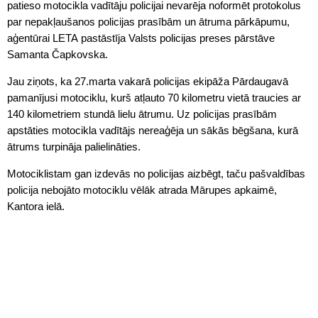
patieso motocikla vadītāju policijai nevarēja noformēt protokolus
par nepakļaušanos policijas prasībām un ātruma pārkāpumu,
aģentūrai LETA pastāstīja Valsts policijas preses pārstāve
Samanta Čapkovska.
Jau ziņots, ka 27.marta vakarā policijas ekipāža Pārdaugavā
pamanījusi motociklu, kurš atļauto 70 kilometru vietā traucies ar
140 kilometriem stundā lielu ātrumu. Uz policijas prasībām
apstāties motocikla vadītājs nereaģēja un sākās bēgšana, kurā
ātrums turpināja palielināties.
Motociklistam gan izdevās no policijas aizbēgt, taču pašvaldības
policija nebojāto motociklu vēlāk atrada Mārupes apkaimē,
Kantora ielā.