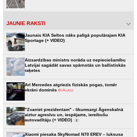
JAUNIE RAKSTI
Jaunais KIA Seltos nāks palīgā populārajam KIA
Sportage (+ VIDEO)
Aizsardzības ministrs norāda uz nepieciešamību
Latvijai sagādāt savas spārnotās un ballistiskās
raķetes
Arī Mercedes atgriezīs fiziskās pogas, tomēr
ekrāni dominēs
"Zvaniet prezidentam" - likumsargi Āgenskalnā
aiztur agresīvu un, iespējams, iereibušu
autovadītāju (+ VIDEO)
2
Xiaomi piesaka SkyNomad N70 EREV – luksusa