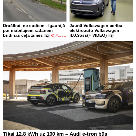
Drošībai, ne sodiem - Igaunijā
Jaunā Volkswagen cerība-
par mobilajiem radariem
elektroauto Volkswagen
brīdinās ceļa zimes
ID.Cross(+ VIDEO)
12
3
Tikai 12,8 kWh uz 100 km – Audi e-tron būs