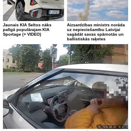
Jaunais KIA Seltos nāks
Aizsardzības ministrs norāda
palīgā populārajam KIA
uz nepieciešamību Latvijai
Sportage (+ VIDEO)
sagādāt savas spārnotās un
ballistiskās raķetes