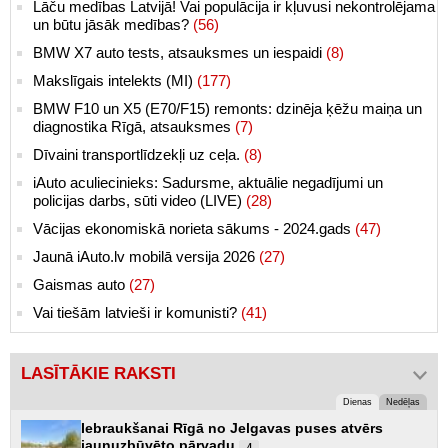
Lāču medības Latvijā! Vai populācija ir kļuvusi nekontrolējama
un būtu jāsāk medības?
(56)
BMW X7 auto tests, atsauksmes un iespaidi
(8)
Makslīgais intelekts (MI)
(177)
BMW F10 un X5 (E70/F15) remonts: dzinēja ķēžu maiņa un
diagnostika Rīgā, atsauksmes
(7)
Dīvaini transportlīdzekļi uz ceļa.
(8)
iAuto aculiecinieks: Sadursme, aktuālie negadījumi un
policijas darbs, sūti video (LIVE)
(28)
Vācijas ekonomiskā norieta sākums - 2024.gads
(47)
Jaunā iAuto.lv mobilā versija 2026
(27)
Gaismas auto
(27)
Vai tiešām latvieši ir komunisti?
(41)
LASĪTĀKIE RAKSTI
Dienas
Nedēļas
Iebraukšanai Rīgā no Jelgavas puses atvērs
jaunuzbūvēto pārvadu
4