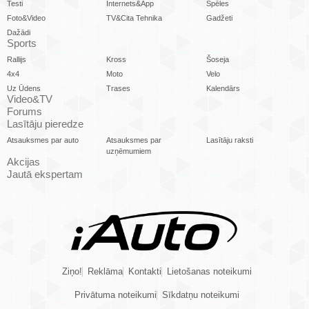
Testi
Internets&App
Spēles
Foto&Video
TV&Cita Tehnika
Gadžeti
Dažādi
Sports
Rallijs
Kross
Šoseja
4x4
Moto
Velo
Uz Ūdens
Trases
Kalendārs
Video&TV
Forums
Lasītāju pieredze
Atsauksmes par auto
Atsauksmes par
Lasītāju raksti
uzņēmumiem
Akcijas
Jautā ekspertam
Ziņo!
Reklāma
Kontakti
Lietošanas noteikumi
Privātuma noteikumi
Sīkdatņu noteikumi