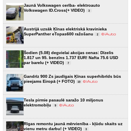
Jaunā Volkswagen cerība- elektroauto
Volkswagen ID.Cross(+ VIDEO)
3
Austrijā uzsāk Ķīnas elektriskā kravinieka
SuperPanther eTopas600 ražošanu
2
Šodien (5.08) degvielai akcijas cenas: Dīzelis
1.817 un 95. benzīns 1.737 EUR! Nafta 75.6 USD
par barelu (+ VIDEO)
7
Gandrīz 900 Zs jaudīgais Ķīnas superhibrīds būs
pieejams Eiropā (+ FOTO)
10
Tesla pirmie pasaulē saražo 10 miljonus
elektromobiļu
9
Rīgas remontu jaunā mērvienība - kļūdu skaits uz
vienu metru darbu! (+ VIDEO)
3