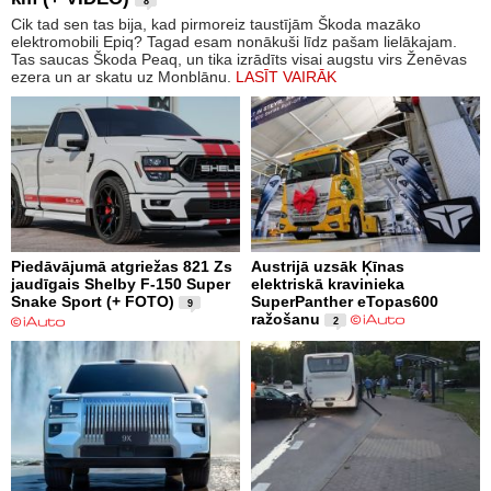
8
Cik tad sen tas bija, kad pirmoreiz taustījām Škoda mazāko
elektromobili Epiq? Tagad esam nonākuši līdz pašam lielākajam.
Tas saucas Škoda Peaq, un tika izrādīts visai augstu virs Ženēvas
ezera un ar skatu uz Monblānu.
LASĪT VAIRĀK
Piedāvājumā atgriežas 821 Zs
Austrijā uzsāk Ķīnas
jaudīgais Shelby F-150 Super
elektriskā kravinieka
Snake Sport (+ FOTO)
SuperPanther eTopas600
9
ražošanu
2