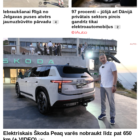
Iebraukšanai Rīgā no
97 procenti – jūlijā arī Dānijā
Jelgavas puses atvērs
privātais sektors pircis
jaunuzbūvēto pārvadu
gandrīz tikai
4
elektroautomobiļus
2
Elektriskais Škoda Peaq varēs nobraukt līdz pat 650
km (+ VIDEO)