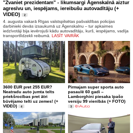
"Zvaniet prezidentam" - likumsargi Āgenskalnā aiztur
agresīvu un, iespējams, iereibušu autovadītāju (+
VIDEO)
2
4. augusta vakarā Rīgas valstspilsētas pašvaldības policijas
darbinieki devās izsaukumā uz Āgenskalnu – tur apkaimes
iedzīvotāji bija ievērojuši kādu autovadītāju, kurš, iespējams, vadīja
transportlīdzekli reibumā.
LASĪT VAIRĀK
3600 EUR pret 255 EUR?
Pirmajam super sporta auto
Neatradu auto jumta telts
pasaulē 60 gadi –
priekšrocības pret ātri
Lamborghini piesaka īpašo
būvējamo telti uz zemes! (+
versiju 99 vienībās (+ FOTO)
VIDEO)
4
3