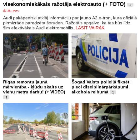
visekonomiskākais ražotāja elektroauto (+ FOTO)
3
Audi pakāpeniski atklāj informāciju par jauno A2 e-tron, kura oficiālā
pirmizrāde paredzēta šoruden. Ražotājs apgalvo, ka tas būs līdz
šim efektīvākais Audi elektromobilis.
LASĪT VAIRĀK
Rīgas remontu jaunā
Šogad Valsts policijā fiksēti
mērvienība - kļūdu skaits uz
pieci disciplinārpārkāpumi
vienu metru darbu! (+ VIDEO)
alkohola reibumā
1
3