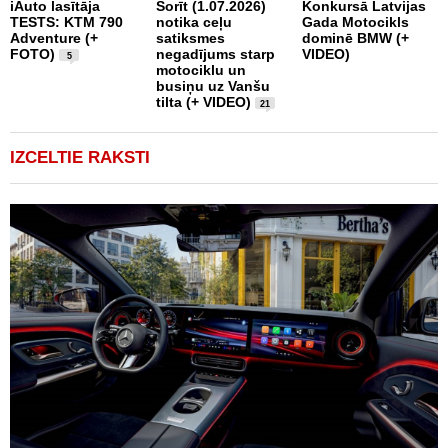
iAuto lasītāja
Šorīt (1.07.2026)
Konkursā Latvijas
TESTS: KTM 790
notika ceļu
Gada Motocikls
P
Adventure (+
satiksmes
dominē BMW (+
„
FOTO)
negadījums starp
VIDEO)
m
5
motociklu un
r
busiņu uz Vanšu
tilta (+ VIDEO)
21
IZCELTIE RAKSTI