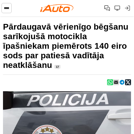
Pārdaugavā vērienīgo bēgšanu
sarīkojušā motocikla
īpašniekam piemērots 140 eiro
sods par patiesā vadītāja
neatklāšanu
17