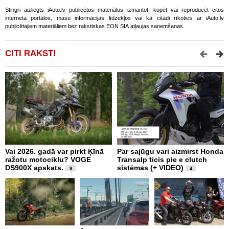
Stingri aizliegts iAuto.lv publicētos materiālus izmantot, kopēt vai reproducēt citos
interneta portālos, masu informācijas līdzekļos vai kā citādi rīkoties ar iAuto.lv
publicētajiem materiāliem bez rakstiskas EON SIA atļaujas saņemšanas.
CITI RAKSTI
Vai 2026. gadā var pirkt Ķīnā
Par sajūgu vari aizmirst Honda
P
ražotu motociklu? VOGE
Transalp ticis pie e clutch
R
DS900X apskats.
sistēmas (+ VIDEO)
Z
9
4
2