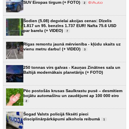
SUV Eiropas tirgum (+ FOTO)
2
Šodien (5.08) degvielai akcijas cenas: Dīzelis
1.817 un 95. benzīns 1.737 EUR! Nafta 75.6 USD
par barelu (+ VIDEO)
7
Rīgas remontu jaunā mērvienība - kļūdu skaits uz
vienu metru darbu! (+ VIDEO)
3
250 tonnas virs galvas - Kauņas Zinātnes sala un
Baltijā modernākais planetārijs (+ FOTO)
Pēc postošās krusas Saulkrastu pusē – desmitiem
bojātu automašīnu un zaudējumi ap 100 000 eiro
2
Šogad Valsts policijā fiksēti pieci
disciplinārpārkāpumi alkohola reibumā
1