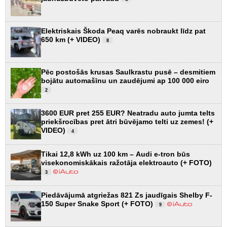
Elektriskais Škoda Peaq varēs nobraukt līdz pat
650 km (+ VIDEO)
8
Pēc postošās krusas Saulkrastu pusē – desmitiem
bojātu automašīnu un zaudējumi ap 100 000 eiro
2
3600 EUR pret 255 EUR? Neatradu auto jumta telts
priekšrocības pret ātri būvējamo telti uz zemes! (+
VIDEO)
4
Tikai 12,8 kWh uz 100 km – Audi e-tron būs
visekonomiskākais ražotāja elektroauto (+ FOTO)
3
Piedāvājumā atgriežas 821 Zs jaudīgais Shelby F-
150 Super Snake Sport (+ FOTO)
9