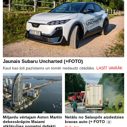
Jaunais Subaru Uncharted (+FOTO)
Kaut kas ļoti pazīstams un tomēr nedaudz citādāks.
LASĪT VAIRĀK
Miljardu vērtajam Aston Martin
Netālu no Salaspils aizdedzies
debesskrāpim Maiami
kravas auto (+ FOTO
2
atklājušies nopietni defekti