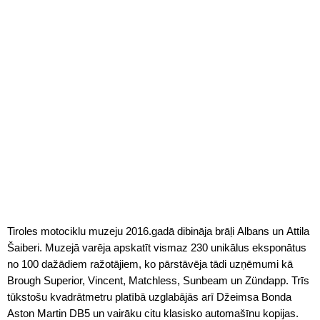
Tiroles motociklu muzeju 2016.gadā dibināja brāļi Albans un Attila
Šaiberi. Muzejā varēja apskatīt vismaz 230 unikālus eksponātus
no 100 dažādiem ražotājiem, ko pārstāvēja tādi uzņēmumi kā
Brough Superior, Vincent, Matchless, Sunbeam un Zündapp. Trīs
tūkstošu kvadrātmetru platībā uzglabājās arī Džeimsa Bonda
Aston Martin DB5 un vairāku citu klasisko automašīnu kopijas.