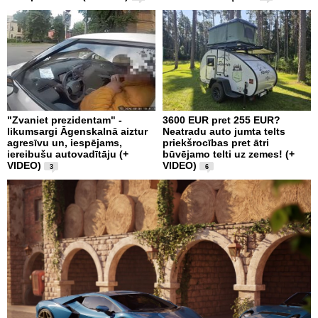
"Zvaniet prezidentam" -
3600 EUR pret 255 EUR?
likumsargi Āgenskalnā aiztur
Neatradu auto jumta telts
agresīvu un, iespējams,
priekšrocības pret ātri
iereibušu autovadītāju (+
būvējamo telti uz zemes! (+
VIDEO)
VIDEO)
3
6