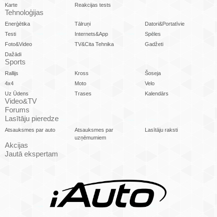
Karte
Reakcijas tests
Tehnoloģijas
Enerģētika
Tālruņi
Datori&Portatīvie
Testi
Internets&App
Spēles
Foto&Video
TV&Cita Tehnika
Gadžeti
Dažādi
Sports
Rallijs
Kross
Šoseja
4x4
Moto
Velo
Uz Ūdens
Trases
Kalendārs
Video&TV
Forums
Lasītāju pieredze
Atsauksmes par auto
Atsauksmes par
Lasītāju raksti
uzņēmumiem
Akcijas
Jautā ekspertam