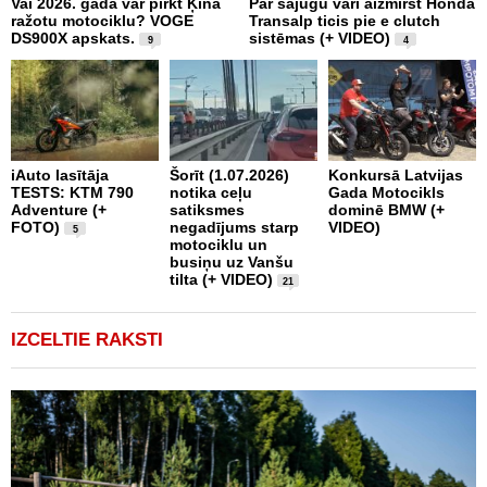
Vai 2026. gadā var pirkt Ķīnā
Par sajūgu vari aizmirst Honda
P
ražotu motociklu? VOGE
Transalp ticis pie e clutch
R
DS900X apskats.
sistēmas (+ VIDEO)
Z
9
4
2
iAuto lasītāja
Šorīt (1.07.2026)
Konkursā Latvijas
TESTS: KTM 790
notika ceļu
Gada Motocikls
P
Adventure (+
satiksmes
dominē BMW (+
„
FOTO)
negadījums starp
VIDEO)
m
5
motociklu un
r
busiņu uz Vanšu
tilta (+ VIDEO)
21
IZCELTIE RAKSTI