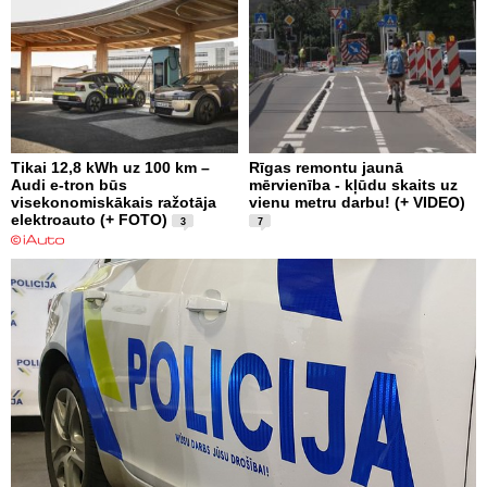
Tikai 12,8 kWh uz 100 km –
Rīgas remontu jaunā
Audi e-tron būs
mērvienība - kļūdu skaits uz
visekonomiskākais ražotāja
vienu metru darbu! (+ VIDEO)
elektroauto (+ FOTO)
3
7