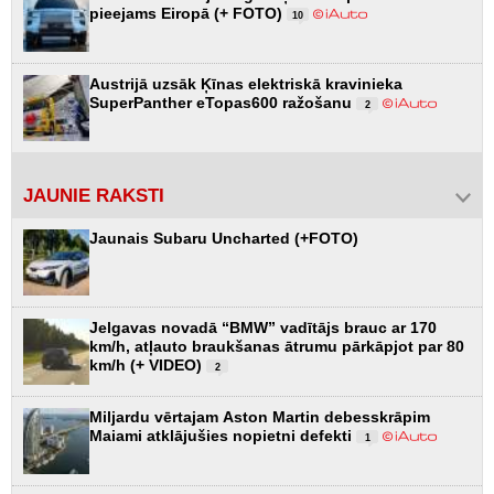
pieejams Eiropā (+ FOTO)
10
Austrijā uzsāk Ķīnas elektriskā kravinieka
SuperPanther eTopas600 ražošanu
2
JAUNIE RAKSTI
Jaunais Subaru Uncharted (+FOTO)
Jelgavas novadā “BMW” vadītājs brauc ar 170
km/h, atļauto braukšanas ātrumu pārkāpjot par 80
km/h (+ VIDEO)
2
Miljardu vērtajam Aston Martin debesskrāpim
Maiami atklājušies nopietni defekti
1