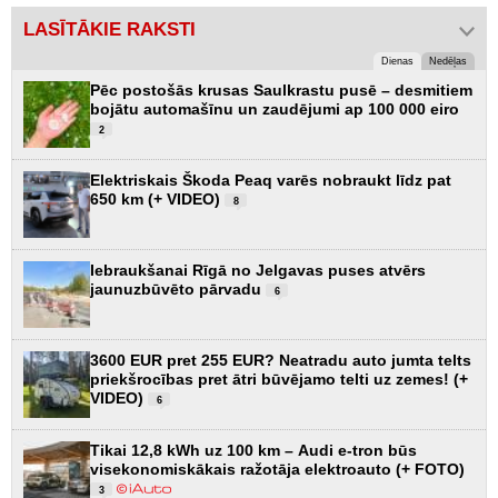
LASĪTĀKIE RAKSTI
Dienas
Nedēļas
Pēc postošās krusas Saulkrastu pusē – desmitiem
bojātu automašīnu un zaudējumi ap 100 000 eiro
2
Elektriskais Škoda Peaq varēs nobraukt līdz pat
650 km (+ VIDEO)
8
Iebraukšanai Rīgā no Jelgavas puses atvērs
jaunuzbūvēto pārvadu
6
3600 EUR pret 255 EUR? Neatradu auto jumta telts
priekšrocības pret ātri būvējamo telti uz zemes! (+
VIDEO)
6
Tikai 12,8 kWh uz 100 km – Audi e-tron būs
visekonomiskākais ražotāja elektroauto (+ FOTO)
3