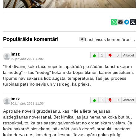
Populārākie komentāri
Lasīt visus komentārus →
6
imzz
1
0
Atbildēt
20.janvāris 2021 11:02
"Bet dīvaini, koku taču nopietni apstrādā pie šādām konstrukcijam
lai nedeg" -- tas "nedeg" kokam darbojas tikmēr, kamēr pietiekams
tilpums nav sakarsis līdz augstai temperatūrai. Tad jau process
turpinās pats no sevis un viss deg, ka prieks.
imzz
1
0
Atbildēt
20.janvāris 2021 11:56
Apstrāde novērš gruzdēšanu, kas ir liela lieta nejaušas
aizdegšanās novēršanai. Bet ķimikālijas jau nemaina koka būtību,
respektīvi, to, ka tas sastāv galvenokārt no organiskām vielām. Ja
koku sakarsē pietiekami, sāk nākt laukā degoši produkti, acetons,
koka darva u.c., kas deg ar liesmu. Tavus spāru galus pilnīgi