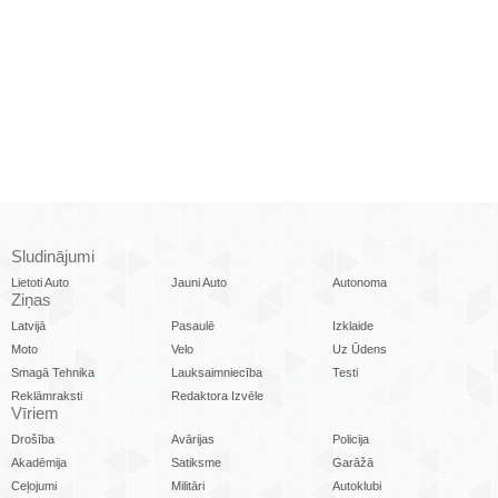
Sludinājumi
Lietoti Auto
Jauni Auto
Autonoma
Ziņas
Latvijā
Pasaulē
Izklaide
Moto
Velo
Uz Ūdens
Smagā Tehnika
Lauksaimniecība
Testi
Reklāmraksti
Redaktora Izvēle
Vīriem
Drošība
Avārijas
Policija
Akadēmija
Satiksme
Garāžā
Ceļojumi
Militāri
Autoklubi