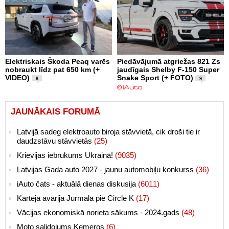
Elektriskais Škoda Peaq varēs
Piedāvājumā atgriežas 821 Zs
nobraukt līdz pat 650 km (+
jaudīgais Shelby F-150 Super
VIDEO)
Snake Sport (+ FOTO)
8
9
JAUNĀKAIS FORUMĀ
Latvijā sadeg elektroauto biroja stāvvietā, cik droši tie ir
daudzstāvu stāvvietās
(25)
Krievijas iebrukums Ukrainā!
(9035)
Latvijas Gada auto 2027 - jaunu automobiļu konkurss
(36)
iAuto čats - aktuālā dienas diskusija
(6011)
Kārtējā avārija Jūrmalā pie Circle K
(17)
Vācijas ekonomiskā norieta sākums - 2024.gads
(48)
Moto salidojums Ķemeros
(6)