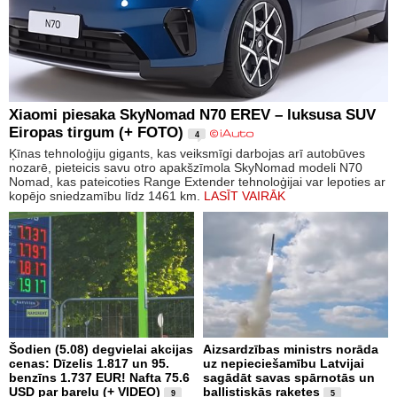
Xiaomi piesaka SkyNomad N70 EREV – luksusa SUV
Eiropas tirgum (+ FOTO)
4
Ķīnas tehnoloģiju gigants, kas veiksmīgi darbojas arī autobūves
nozarē, pieteicis savu otro apakšzīmola SkyNomad modeli N70
Nomad, kas pateicoties Range Extender tehnoloģijai var lepoties ar
kopējo sniedzamību līdz 1461 km.
LASĪT VAIRĀK
Šodien (5.08) degvielai akcijas
Aizsardzības ministrs norāda
cenas: Dīzelis 1.817 un 95.
uz nepieciešamību Latvijai
benzīns 1.737 EUR! Nafta 75.6
sagādāt savas spārnotās un
USD par barelu (+ VIDEO)
ballistiskās raķetes
9
5