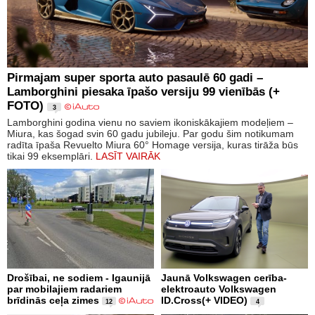
Pirmajam super sporta auto pasaulē 60 gadi –
Lamborghini piesaka īpašo versiju 99 vienībās (+
FOTO)
3
Lamborghini godina vienu no saviem ikoniskākajiem modeļiem –
Miura, kas šogad svin 60 gadu jubileju. Par godu šim notikumam
radīta īpaša Revuelto Miura 60° Homage versija, kuras tirāža būs
tikai 99 eksemplāri.
LASĪT VAIRĀK
Drošībai, ne sodiem - Igaunijā
Jaunā Volkswagen cerība-
par mobilajiem radariem
elektroauto Volkswagen
brīdinās ceļa zimes
ID.Cross(+ VIDEO)
12
4