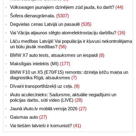
Volkswagen jaunajiem dzinējiem zūd jauda, ko darīt?
(44)
Šofera dienasgrāmata.
(5307)
Degvielas cenas Latvijā un pasaulē
(535)
Vai Vācija atjaunos slēgto atomelektrostaciju darbību?
(16)
Lāču medības Latvijā! Vai populācija ir kļuvusi nekontrolējama
un būtu jāsāk medības?
(56)
BMW X7 auto tests, atsauksmes un iespaidi
(8)
Makslīgais intelekts (MI)
(177)
BMW F10 un X5 (E70/F15) remonts: dzinēja ķēžu maiņa un
diagnostika Rīgā, atsauksmes
(7)
Dīvaini transportlīdzekļi uz ceļa.
(8)
iAuto aculiecinieks: Sadursme, aktuālie negadījumi un
policijas darbs, sūti video (LIVE)
(28)
Jaunā iAuto.lv mobilā versija 2026
(27)
Gaismas auto
(27)
Vai tiešām latvieši ir komunisti?
(41)