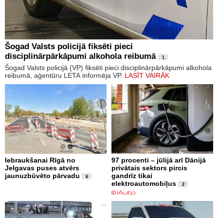
Šogad Valsts policijā fiksēti pieci
disciplinārpārkāpumi alkohola reibumā
1
Šogad Valsts policijā (VP) fiksēti pieci disciplinārpārkāpumi alkohola
reibumā, aģentūru LETA informēja VP.
LASĪT VAIRĀK
Iebraukšanai Rīgā no
97 procenti – jūlijā arī Dānijā
Jelgavas puses atvērs
privātais sektors pircis
jaunuzbūvēto pārvadu
gandrīz tikai
6
elektroautomobiļus
2