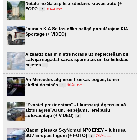
Netālu no Salaspils aizdedzies kravas auto (+
FOTO
2
Jaunais KIA Seltos nāks palīgā populārajam KIA
Sportage (+ VIDEO)
Aizsardzības ministrs norāda uz nepieciešamību
Latvijai sagādāt savas spārnotās un ballistiskās
raķetes
5
Arī Mercedes atgriezīs fiziskās pogas, tomēr
ekrāni dominēs
6
"Zvaniet prezidentam" - likumsargi Āgenskalnā
aiztur agresīvu un, iespējams, iereibušu
autovadītāju (+ VIDEO)
3
Xiaomi piesaka SkyNomad N70 EREV – luksusa
SUV Eiropas tirgum (+ FOTO)
4