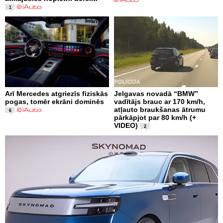
1
Arī Mercedes atgriezīs fiziskās
Jelgavas novadā “BMW”
pogas, tomēr ekrāni dominēs
vadītājs brauc ar 170 km/h,
atļauto braukšanas ātrumu
6
pārkāpjot par 80 km/h (+
VIDEO)
2