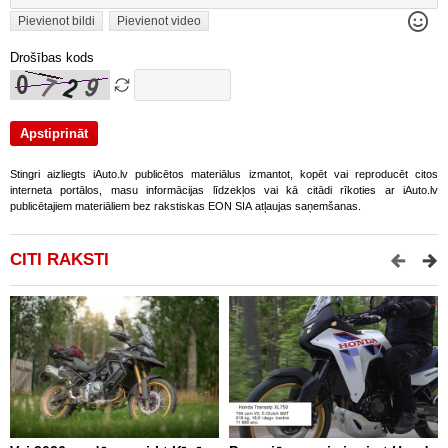
Pievienot bildi
Pievienot video
Drošības kods
Stingri aizliegts iAuto.lv publicētos materiālus izmantot, kopēt vai reproducēt citos
interneta portālos, masu informācijas līdzekļos vai kā citādi rīkoties ar iAuto.lv
publicētajiem materiāliem bez rakstiskas EON SIA atļaujas saņemšanas.
CITI RAKSTI