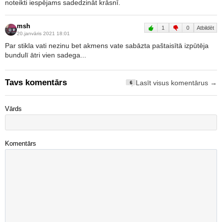
noteikti iespējams sadedzināt krāsnī.
msh
1
0
Atbildēt
20.janvāris 2021 18:01
Par stikla vati nezinu bet akmens vate sabāzta paštaisītā izpūtēja
bundulī ātri vien sadega...
Tavs komentārs
Lasīt visus komentārus →
6
Vārds
Komentārs