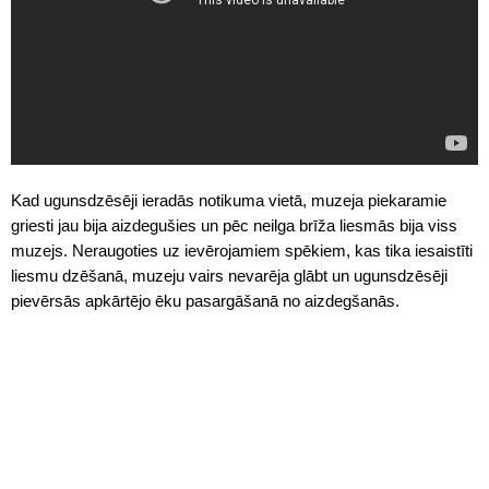
Kad ugunsdzēsēji ieradās notikuma vietā, muzeja piekaramie
griesti jau bija aizdegušies un pēc neilga brīža liesmās bija viss
muzejs. Neraugoties uz ievērojamiem spēkiem, kas tika iesaistīti
liesmu dzēšanā, muzeju vairs nevarēja glābt un ugunsdzēsēji
pievērsās apkārtējo ēku pasargāšanā no aizdegšanās.