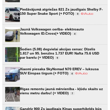
Piedāvājumā atgriežas 821 Zs jaudīgais Shelby F-
150 Super Snake Sport (+ FOTO)
9
Jaunā Volkswagen cerība- elektroauto
Volkswagen ID.Cross(+ VIDEO)
4
Šodien (5.08) degvielai akcijas cenas: Dīzelis
1.817 un 95. benzīns 1.737 EUR! Nafta 75.6 USD
par barelu (+ VIDEO)
9
Xiaomi piesaka SkyNomad N70 EREV – luksusa
SUV Eiropas tirgum (+ FOTO)
4
Rīgas remontu jaunā mērvienība - kļūdu skaits uz
vienu metru darbu! (+ VIDEO)
7
Gandrīz 900 Zs jaudīgais Ķīnas superhibrīds būs