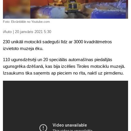
Foto: Ekrānbilde no Youtube.com
iAuto | 20.janvāris 2021 5:30
230 unikāli motocikli sadeguši līdz ar 3000 kvadrātmetros
izvietoto muzeja ēku.
110 ugunsdzēsēji un 20 speciālās automašīnas piedalījās
ugunsgrēka dzēšanā, kas bija izcēlies Tiroles motociklu muzejā.
Izsaukums tika saņemts ap pieciem no rīta, naktī uz pirmdienu.