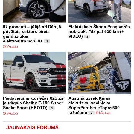
97 procenti – jūlijā arī Dānijā
Elektriskais Škoda Peaq varēs
privātais sektors pircis
nobraukt līdz pat 650 km (+
gandrīz tikai
VIDEO)
8
elektroautomobiļus
2
Piedāvājumā atgriežas 821 Zs
Austrijā uzsāk Ķīnas
jaudīgais Shelby F-150 Super
elektriskā kravinieka
Snake Sport (+ FOTO)
SuperPanther eTopas600
9
ražošanu
2
JAUNĀKAIS FORUMĀ