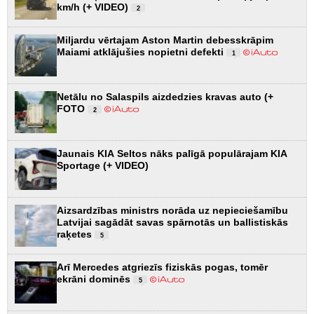
km/h (+ VIDEO)
2
Miljardu vērtajam Aston Martin debesskrāpim
Maiami atklājušies nopietni defekti
1
Netālu no Salaspils aizdedzies kravas auto (+
FOTO
2
Jaunais KIA Seltos nāks palīgā populārajam KIA
Sportage (+ VIDEO)
Aizsardzības ministrs norāda uz nepieciešamību
Latvijai sagādāt savas spārnotās un ballistiskās
raķetes
5
Arī Mercedes atgriezīs fiziskās pogas, tomēr
ekrāni dominēs
5