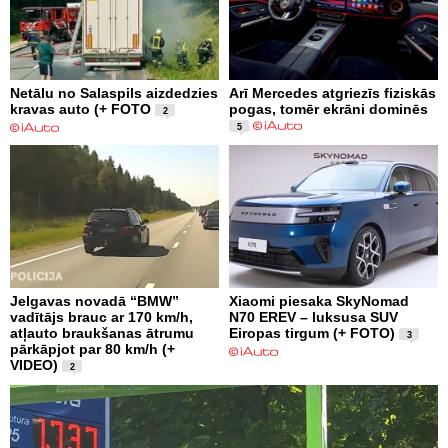
Netālu no Salaspils aizdedzies
Arī Mercedes atgriezīs fiziskās
kravas auto (+ FOTO
pogas, tomēr ekrāni dominēs
2
5
Jelgavas novadā “BMW”
Xiaomi piesaka SkyNomad
vadītājs brauc ar 170 km/h,
N70 EREV – luksusa SUV
atļauto braukšanas ātrumu
Eiropas tirgum (+ FOTO)
3
pārkāpjot par 80 km/h (+
VIDEO)
2