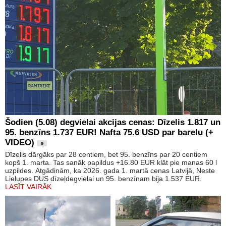
Šodien (5.08) degvielai akcijas cenas: Dīzelis 1.817 un
95. benzīns 1.737 EUR! Nafta 75.6 USD par barelu (+
VIDEO)
9
Dīzelis dārgāks par 28 centiem, bet 95. benzīns par 20 centiem
kopš 1. marta. Tas sanāk papildus +16.80 EUR klāt pie manas 60 l
uzpildes. Atgādinām, ka 2026. gada 1. martā cenas Latvijā, Neste
Lielupes DUS dīzeļdegvielai un 95. benzīnam bija 1.537 EUR.
LASĪT VAIRĀK