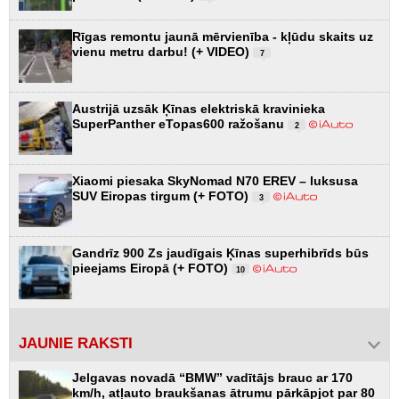
Rīgas remontu jaunā mērvienība - kļūdu skaits uz
vienu metru darbu! (+ VIDEO)
7
Austrijā uzsāk Ķīnas elektriskā kravinieka
SuperPanther eTopas600 ražošanu
2
Xiaomi piesaka SkyNomad N70 EREV – luksusa
SUV Eiropas tirgum (+ FOTO)
3
Gandrīz 900 Zs jaudīgais Ķīnas superhibrīds būs
pieejams Eiropā (+ FOTO)
10
JAUNIE RAKSTI
Jelgavas novadā “BMW” vadītājs brauc ar 170
km/h, atļauto braukšanas ātrumu pārkāpjot par 80