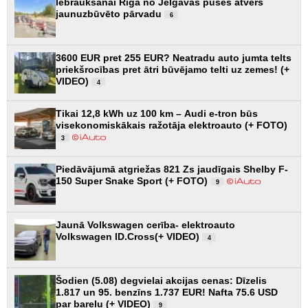
Iebraukšanai Rīgā no Jelgavas puses atvērs
jaunuzbūvēto pārvadu
6
3600 EUR pret 255 EUR? Neatradu auto jumta telts
priekšrocības pret ātri būvējamo telti uz zemes! (+
VIDEO)
4
Tikai 12,8 kWh uz 100 km – Audi e-tron būs
visekonomiskākais ražotāja elektroauto (+ FOTO)
3
Piedāvājumā atgriežas 821 Zs jaudīgais Shelby F-
150 Super Snake Sport (+ FOTO)
9
Jaunā Volkswagen cerība- elektroauto
Volkswagen ID.Cross(+ VIDEO)
4
Šodien (5.08) degvielai akcijas cenas: Dīzelis
1.817 un 95. benzīns 1.737 EUR! Nafta 75.6 USD
par barelu (+ VIDEO)
9