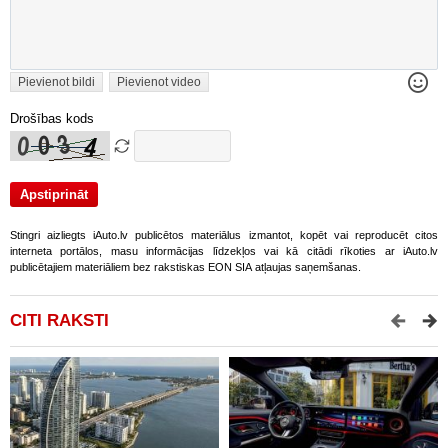
Pievienot bildi
Pievienot video
Drošības kods
Stingri aizliegts iAuto.lv publicētos materiālus izmantot, kopēt vai reproducēt citos
interneta portālos, masu informācijas līdzekļos vai kā citādi rīkoties ar iAuto.lv
publicētajiem materiāliem bez rakstiskas EON SIA atļaujas saņemšanas.
CITI RAKSTI