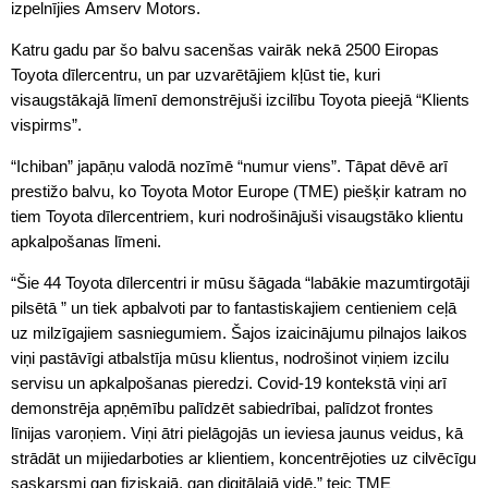
izpelnījies Amserv Motors.
Katru gadu par šo balvu sacenšas vairāk nekā 2500 Eiropas
Toyota dīlercentru, un par uzvarētājiem kļūst tie, kuri
visaugstākajā līmenī demonstrējuši izcilību Toyota pieejā “Klients
vispirms”.
“Ichiban” japāņu valodā nozīmē “numur viens”. Tāpat dēvē arī
prestižo balvu, ko Toyota Motor Europe (TME) piešķir katram no
tiem Toyota dīlercentriem, kuri nodrošinājuši visaugstāko klientu
apkalpošanas līmeni.
“Šie 44 Toyota dīlercentri ir mūsu šāgada “labākie mazumtirgotāji
pilsētā ” un tiek apbalvoti par to fantastiskajiem centieniem ceļā
uz milzīgajiem sasniegumiem. Šajos izaicinājumu pilnajos laikos
viņi pastāvīgi atbalstīja mūsu klientus, nodrošinot viņiem izcilu
servisu un apkalpošanas pieredzi. Covid-19 kontekstā viņi arī
demonstrēja apņēmību palīdzēt sabiedrībai, palīdzot frontes
līnijas varoņiem. Viņi ātri pielāgojās un ieviesa jaunus veidus, kā
strādāt un mijiedarboties ar klientiem, koncentrējoties uz cilvēcīgu
saskarsmi gan fiziskajā, gan digitālajā vidē,” teic TME