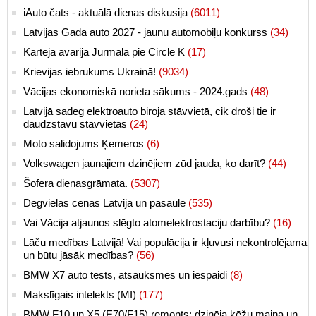
iAuto čats - aktuālā dienas diskusija
(6011)
Latvijas Gada auto 2027 - jaunu automobiļu konkurss
(34)
Kārtējā avārija Jūrmalā pie Circle K
(17)
Krievijas iebrukums Ukrainā!
(9034)
Vācijas ekonomiskā norieta sākums - 2024.gads
(48)
Latvijā sadeg elektroauto biroja stāvvietā, cik droši tie ir
daudzstāvu stāvvietās
(24)
Moto salidojums Ķemeros
(6)
Volkswagen jaunajiem dzinējiem zūd jauda, ko darīt?
(44)
Šofera dienasgrāmata.
(5307)
Degvielas cenas Latvijā un pasaulē
(535)
Vai Vācija atjaunos slēgto atomelektrostaciju darbību?
(16)
Lāču medības Latvijā! Vai populācija ir kļuvusi nekontrolējama
un būtu jāsāk medības?
(56)
BMW X7 auto tests, atsauksmes un iespaidi
(8)
Makslīgais intelekts (MI)
(177)
BMW F10 un X5 (E70/F15) remonts: dzinēja ķēžu maiņa un