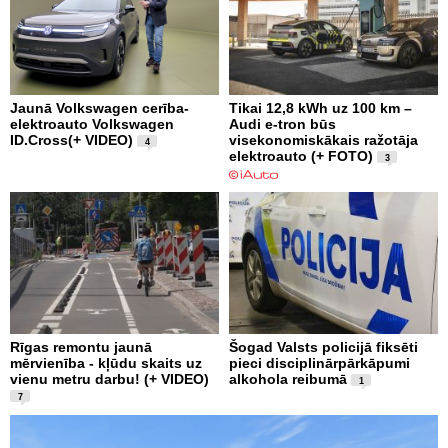
Jaunā Volkswagen cerība-
Tikai 12,8 kWh uz 100 km –
elektroauto Volkswagen
Audi e-tron būs
ID.Cross(+ VIDEO)
visekonomiskākais ražotāja
4
elektroauto (+ FOTO)
3
Rīgas remontu jaunā
Šogad Valsts policijā fiksēti
mērvienība - kļūdu skaits uz
pieci disciplinārpārkāpumi
vienu metru darbu! (+ VIDEO)
alkohola reibumā
1
7