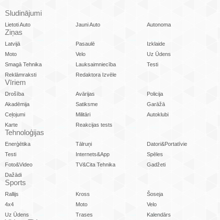
Sludinājumi
Lietoti Auto
Jauni Auto
Autonoma
Ziņas
Latvijā
Pasaulē
Izklaide
Moto
Velo
Uz Ūdens
Smagā Tehnika
Lauksaimniecība
Testi
Reklāmraksti
Redaktora Izvēle
Vīriem
Drošība
Avārijas
Policija
Akadēmija
Satiksme
Garāžā
Ceļojumi
Militāri
Autoklubi
Karte
Reakcijas tests
Tehnoloģijas
Enerģētika
Tālruņi
Datori&Portatīvie
Testi
Internets&App
Spēles
Foto&Video
TV&Cita Tehnika
Gadžeti
Dažādi
Sports
Rallijs
Kross
Šoseja
4x4
Moto
Velo
Uz Ūdens
Trases
Kalendārs