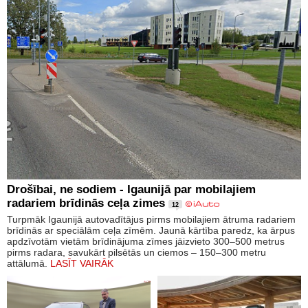
Drošībai, ne sodiem - Igaunijā par mobilajiem
radariem brīdinās ceļa zimes
12
Turpmāk Igaunijā autovadītājus pirms mobilajiem ātruma radariem
brīdinās ar speciālām ceļa zīmēm. Jaunā kārtība paredz, ka ārpus
apdzīvotām vietām brīdinājuma zīmes jāizvieto 300–500 metrus
pirms radara, savukārt pilsētās un ciemos – 150–300 metru
attālumā.
LASĪT VAIRĀK