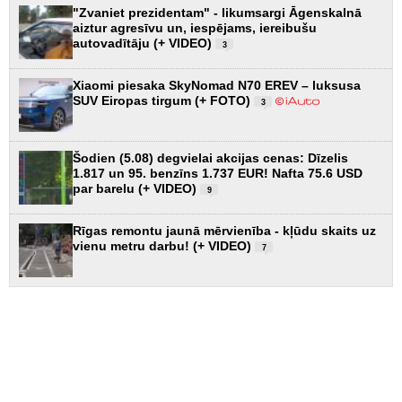
"Zvaniet prezidentam" - likumsargi Āgenskalnā
aiztur agresīvu un, iespējams, iereibušu
autovadītāju (+ VIDEO)
3
Xiaomi piesaka SkyNomad N70 EREV – luksusa
SUV Eiropas tirgum (+ FOTO)
3
Šodien (5.08) degvielai akcijas cenas: Dīzelis
1.817 un 95. benzīns 1.737 EUR! Nafta 75.6 USD
par barelu (+ VIDEO)
9
Rīgas remontu jaunā mērvienība - kļūdu skaits uz
vienu metru darbu! (+ VIDEO)
7