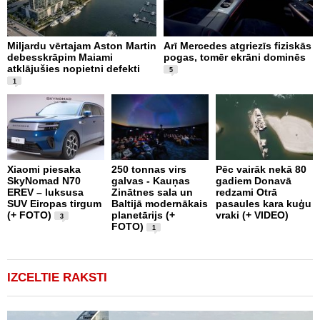
Miljardu vērtajam Aston Martin
Arī Mercedes atgriezīs fiziskās
P
debesskrāpim Maiami
pogas, tomēr ekrāni dominēs
p
atklājušies nopietni defekti
L
5
v
1
Xiaomi piesaka
250 tonnas virs
Pēc vairāk nekā 80
SkyNomad N70
galvas - Kauņas
gadiem Donavā
9
EREV – luksusa
Zinātnes sala un
redzami Otrā
a
SUV Eiropas tirgum
Baltijā modernākais
pasaules kara kuģu
s
(+ FOTO)
planetārijs (+
vraki (+ VIDEO)
g
3
FOTO)
e
1
IZCELTIE RAKSTI