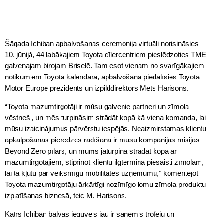
Šāgada Ichiban apbalvošanas ceremonija virtuāli norisināsies
10. jūnijā, 44 labākajiem Toyota dīlercentriem pieslēdzoties TME
galvenajam birojam Briselē. Tam esot vienam no svarīgākajiem
notikumiem Toyota kalendārā, apbalvošanā piedalīsies Toyota
Motor Europe prezidents un izpilddirektors Mets Harisons.
“Toyota mazumtirgotāji ir mūsu galvenie partneri un zīmola
vēstneši, un mēs turpināsim strādāt kopā kā viena komanda, lai
mūsu izaicinājumus pārvērstu iespējās. Neaizmirstamas klientu
apkalpošanas pieredzes radīšana ir mūsu kompānijas misijas
Beyond Zero pīlārs, un mums jāturpina strādāt kopā ar
mazumtirgotājiem, stiprinot klientu ilgtermiņa piesaisti zīmolam,
lai tā kļūtu par veiksmīgu mobilitātes uzņēmumu,” komentējot
Toyota mazumtirgotāju ārkārtīgi nozīmīgo lomu zīmola produktu
izplatīšanas biznesā, teic M. Harisons.
Katrs Ichiban balvas ieguvējs jau ir saņēmis trofeju un