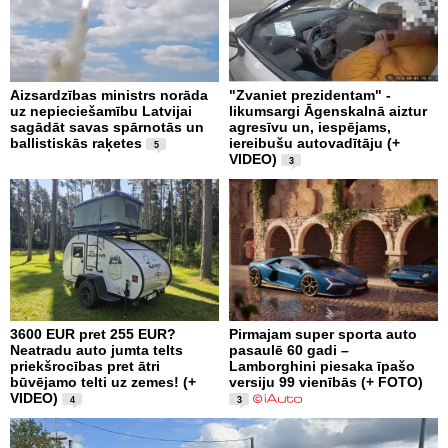
Aizsardzības ministrs norāda
"Zvaniet prezidentam" -
uz nepieciešamību Latvijai
likumsargi Āgenskalnā aiztur
sagādāt savas spārnotās un
agresīvu un, iespējams,
ballistiskās raķetes
iereibušu autovadītāju (+
5
VIDEO)
3
3600 EUR pret 255 EUR?
Pirmajam super sporta auto
Neatradu auto jumta telts
pasaulē 60 gadi –
priekšrocības pret ātri
Lamborghini piesaka īpašo
būvējamo telti uz zemes! (+
versiju 99 vienībās (+ FOTO)
VIDEO)
4
3