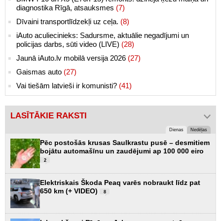
diagnostika Rīgā, atsauksmes
(7)
Dīvaini transportlīdzekļi uz ceļa.
(8)
iAuto aculiecinieks: Sadursme, aktuālie negadījumi un
policijas darbs, sūti video (LIVE)
(28)
Jaunā iAuto.lv mobilā versija 2026
(27)
Gaismas auto
(27)
Vai tiešām latvieši ir komunisti?
(41)
LASĪTĀKIE RAKSTI
Dienas
Nedēļas
Pēc postošās krusas Saulkrastu pusē – desmitiem
bojātu automašīnu un zaudējumi ap 100 000 eiro
2
Elektriskais Škoda Peaq varēs nobraukt līdz pat
650 km (+ VIDEO)
8