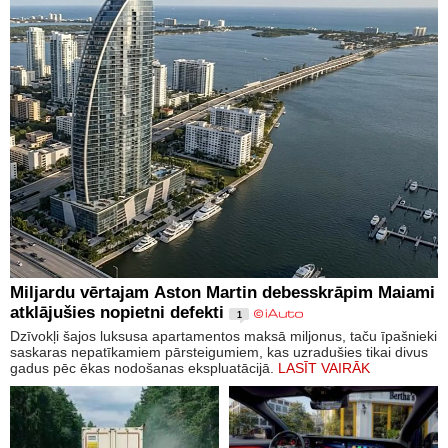
Miljardu vērtajam Aston Martin debesskrāpim Maiami
atklājušies nopietni defekti
1
Dzīvokļi šajos luksusa apartamentos maksā miljonus, taču īpašnieki
saskaras nepatīkamiem pārsteigumiem, kas uzradušies tikai divus
gadus pēc ēkas nodošanas ekspluatācijā.
LASĪT VAIRĀK