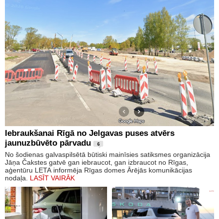
Iebraukšanai Rīgā no Jelgavas puses atvērs
jaunuzbūvēto pārvadu
6
No šodienas galvaspilsētā būtiski mainīsies satiksmes organizācija
Jāņa Čakstes gatvē gan iebraucot, gan izbraucot no Rīgas,
aģentūru LETA informēja Rīgas domes Ārējās komunikācijas
nodaļa.
LASĪT VAIRĀK