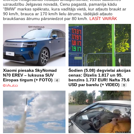
uzraudzību Jelgavas novadā, Cenu pagastā, pamanīja kādu
“BMW” markas spēkratu, kura vadītājs vietā, kur atļauts braukt ar
90 km/h, brauca ar 170 km/h lielu ātrumu, tādējādi atļauto
braukšanas ātrumu pārsniedzot par 80 km/h.
LASĪT VAIRĀK
Xiaomi piesaka SkyNomad
Šodien (5.08) degvielai akcijas
N70 EREV – luksusa SUV
cenas: Dīzelis 1.817 un 95.
Eiropas tirgum (+ FOTO)
benzīns 1.737 EUR! Nafta 75.6
4
USD par barelu (+ VIDEO)
9