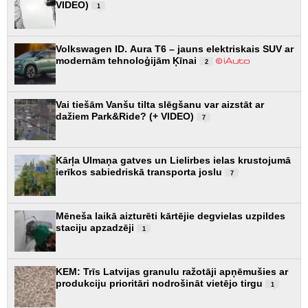
VIDEO)
1
Volkswagen ID. Aura T6 – jauns elektriskais SUV ar
modernām tehnoloģijām Ķīnai
2
Vai tiešām Vanšu tilta slēgšanu var aizstāt ar
dažiem Park&Ride? (+ VIDEO)
7
Kārļa Ulmaņa gatves un Lielirbes ielas krustojumā
ierīkos sabiedriskā transporta joslu
7
Mēneša laikā aizturēti kārtējie degvielas uzpildes
staciju apzadzēji
1
KEM: Trīs Latvijas granulu ražotāji apņēmušies ar
produkciju prioritāri nodrošināt vietējo tirgu
1