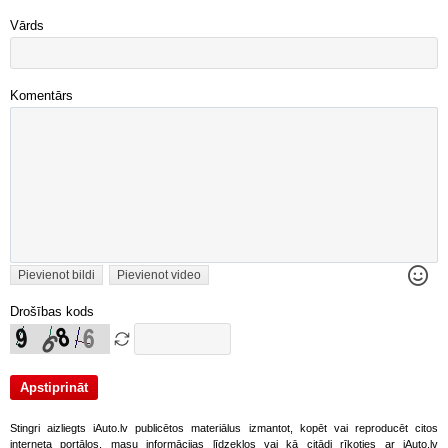
Vārds
Komentārs
Pievienot bildi
Pievienot video
Drošības kods
Stingri aizliegts iAuto.lv publicētos materiālus izmantot, kopēt vai reproducēt citos
interneta portālos, masu informācijas līdzekļos vai kā citādi rīkoties ar iAuto.lv