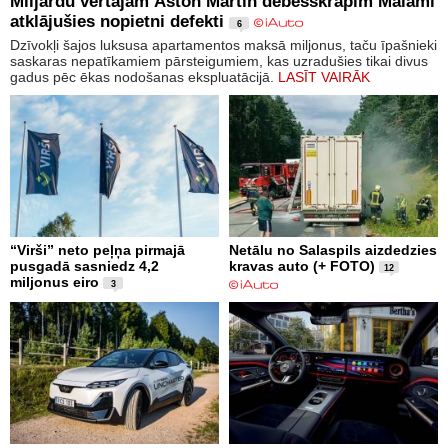
Miljardu vērtajam Aston Martin debesskrāpim Maiami
atklājušies nopietni defekti
6
Dzīvokļi šajos luksusa apartamentos maksā miljonus, taču īpašnieki
saskaras nepatīkamiem pārsteigumiem, kas uzradušies tikai divus
gadus pēc ēkas nodošanas ekspluatācijā.
LASĪT VAIRĀK
“Virši” neto peļņa pirmajā
Netālu no Salaspils aizdedzies
pusgadā sasniedz 4,2
kravas auto (+ FOTO)
12
miljonus eiro
3