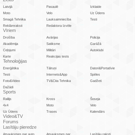
Latvijā
Pasaulē
Izklaide
Moto
Velo
Uz Ūdens
Smagā Tehnika
Lauksaimniecība
Testi
Reklāmraksti
Redaktora Izvēle
Vīriem
Drošība
Avārijas
Policija
Akadēmija
Satiksme
Garāžā
Ceļojumi
Militāri
Autoklubi
Karte
Reakcijas tests
Tehnoloģijas
Enerģētika
Tālruņi
Datori&Portatīvie
Testi
Internets&App
Spēles
Foto&Video
TV&Cita Tehnika
Gadžeti
Dažādi
Sports
Rallijs
Kross
Šoseja
4x4
Moto
Velo
Uz Ūdens
Trases
Kalendārs
Video&TV
Forums
Lasītāju pieredze
Atsauksmes par auto
Atsauksmes par
Lasītāju raksti