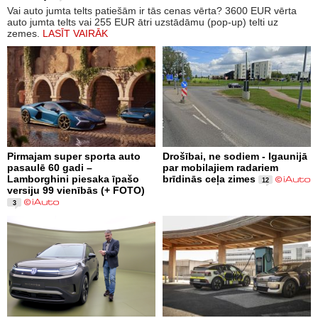
Vai auto jumta telts patiešām ir tās cenas vērta? 3600 EUR vērta
auto jumta telts vai 255 EUR ātri uzstādāmu (pop-up) telti uz
zemes.
LASĪT VAIRĀK
Pirmajam super sporta auto
Drošībai, ne sodiem - Igaunijā
pasaulē 60 gadi –
par mobilajiem radariem
Lamborghini piesaka īpašo
brīdinās ceļa zimes
12
versiju 99 vienībās (+ FOTO)
3