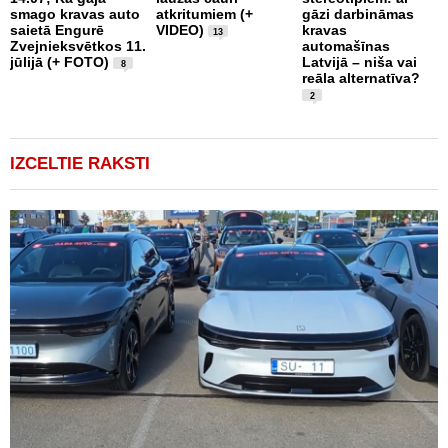
i
smago kravas auto
atkritumiem (+
gāzi darbināmas
a
saietā Engurē
VIDEO)
kravas
13
k
Zvejnieksvētkos 11.
automašīnas
k
jūlijā (+ FOTO)
Latvijā – niša vai
8
reāla alternatīva?
2
IZCELTIE RAKSTI