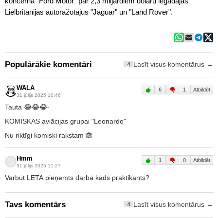
koncerna "Ford Motor" par 2,3 miljardiem dolāru iegādājās
Lielbritānijas autoražotājus "Jaguar" un "Land Rover".
Populārākie komentāri
Lasīt visus komentārus →
4
WALA
6
1
Atbildēt
31.jūlijs 2025 10:46
Tauta 😂😂😂-
KOMISKĀS aviācijas grupai "Leonardo"
Nu riktīgi komiski rakstam 🙈
Hmm
1
0
Atbildēt
31.jūlijs 2025 11:27
Varbūt LETA pieņemts darbā kāds praktikants?
Tavs komentārs
Lasīt visus komentārus →
4