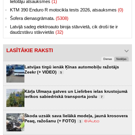
lietotāju atsauksmes
(1)
KTM 390 Enduro R motocikla tests 2026, atsauksmes
(0)
Šofera dienasgrāmata.
(5308)
Latvijā sadeg elektroauto biroja stāvvietā, cik droši tie ir
daudzstāvu stāvvietās
(32)
LASĪTĀKIE RAKSTI
Dienas
Nedēļas
Latvijas tirgū ienāk Ķīnas automobiļu ražotājs
Zeekr (+ VIDEO)
5
Kārļa Ulmaņa gatves un Lielirbes ielas krustojumā
ierīkos sabiedriskā transporta joslu
7
Škoda uzsāk sava lielākā modeļa, jaunā krosovera
Peaq, ražošanu (+ FOTO)
1