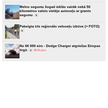
Melno segumu šogad ieklās vairāk nekā 50
kilometros valsts vietējo autoceļu ar grants
segumu
5
Pabeigta trīs reģionālo veloceļu izbūve (+ FOTO)
5
No 66 000 eiro - Dodge Charger atgriežas Eiropas
tirgū
2