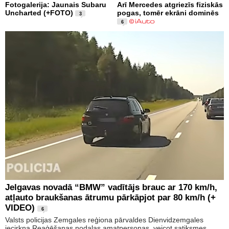
Fotogalerija: Jaunais Subaru
Arī Mercedes atgriezīs fiziskās
Uncharted (+FOTO)
pogas, tomēr ekrāni dominēs
3
6
Jelgavas novadā “BMW” vadītājs brauc ar 170 km/h,
atļauto braukšanas ātrumu pārkāpjot par 80 km/h (+
VIDEO)
6
Valsts policijas Zemgales reģiona pārvaldes Dienvidzemgales
iecirkņa Reaģēšanas nodaļas amatpersonas, veicot satiksmes