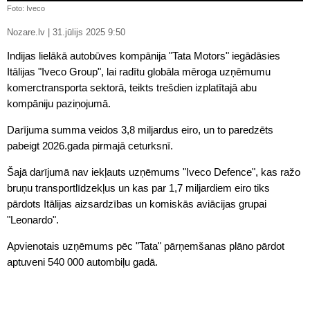
Foto: Iveco
Nozare.lv | 31.jūlijs 2025 9:50
Indijas lielākā autobūves kompānija "Tata Motors" iegādāsies
Itālijas "Iveco Group", lai radītu globāla mēroga uzņēmumu
komerctransporta sektorā, teikts trešdien izplatītajā abu
kompāniju paziņojumā.
Darījuma summa veidos 3,8 miljardus eiro, un to paredzēts
pabeigt 2026.gada pirmajā ceturksnī.
Šajā darījumā nav iekļauts uzņēmums "Iveco Defence", kas ražo
bruņu transportlīdzekļus un kas par 1,7 miljardiem eiro tiks
pārdots Itālijas aizsardzības un komiskās aviācijas grupai
"Leonardo".
Apvienotais uzņēmums pēc "Tata" pārņemšanas plāno pārdot
aptuveni 540 000 autombiļu gadā.