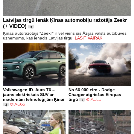
Latvijas tirgū ienāk Ķīnas automobiļu ražotājs Zeekr
(+ VIDEO)
5
Ķīnas autoražotājs "Zeekr" ir vēl viens šīs Āzijas valsts autobūves
uzņēmums, kas ienācis Latvijas tirgū.
LASĪT VAIRĀK
Volkswagen ID. Aura T6 –
No 66 000 eiro - Dodge
jauns elektriskais SUV ar
Charger atgriežas Eiropas
modernām tehnoloģijām Ķīnai
tirgū
2
2