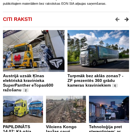
publicētajiem materiāliem bez rakstiskas EON SIA atļaujas saņemšanas.
CITI RAKSTI
Austrijā uzsāk Ķīnas
Turpmāk bez aklās zonas? -
B
elektriskā kravinieka
ZF prezentēs 360 grādu
d
SuperPanther eTopas600
kameras kraviniekiem
N
6
ražošanu
2
PAPILDINĀTS
Vilciens Kongo
Tehnoloģija pret
A
14.07; Kā gāja
laužas cauri
stereotipiem: ar