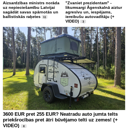
Aizsardzības ministrs norāda
"Zvaniet prezidentam" -
uz nepieciešamību Latvijai
likumsargi Āgenskalnā aiztur
sagādāt savas spārnotās un
agresīvu un, iespējams,
ballistiskās raķetes
iereibušu autovadītāju (+
11
VIDEO)
3
3600 EUR pret 255 EUR? Neatradu auto jumta telts
priekšrocības pret ātri būvējamo telti uz zemes! (+
VIDEO)
8