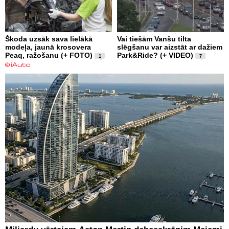
Škoda uzsāk sava lielākā
Vai tiešām Vanšu tilta
modeļa, jaunā krosovera
slēgšanu var aizstāt ar dažiem
Peaq, ražošanu (+ FOTO)
Park&Ride? (+ VIDEO)
1
7