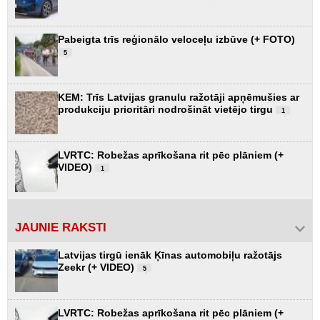
Pabeigta trīs reģionālo veloceļu izbūve (+ FOTO)
5
KEM: Trīs Latvijas granulu ražotāji apņēmušies ar
produkciju prioritāri nodrošināt vietējo tirgu
1
LVRTC: Robežas aprīkošana rit pēc plāniem (+
VIDEO)
1
JAUNIE RAKSTI
Latvijas tirgū ienāk Ķīnas automobiļu ražotājs
Zeekr (+ VIDEO)
5
LVRTC: Robežas aprīkošana rit pēc plāniem (+