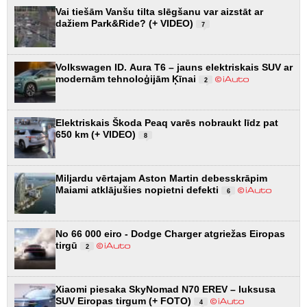
Vai tiešām Vanšu tilta slēgšanu var aizstāt ar
dažiem Park&Ride? (+ VIDEO)
7
Volkswagen ID. Aura T6 – jauns elektriskais SUV ar
modernām tehnoloģijām Ķīnai
2
Elektriskais Škoda Peaq varēs nobraukt līdz pat
650 km (+ VIDEO)
8
Miljardu vērtajam Aston Martin debesskrāpim
Maiami atklājušies nopietni defekti
6
No 66 000 eiro - Dodge Charger atgriežas Eiropas
tirgū
2
Xiaomi piesaka SkyNomad N70 EREV – luksusa
SUV Eiropas tirgum (+ FOTO)
4