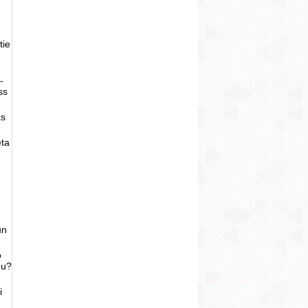
tie
-
ss
as
eta
un
o
bu?
i