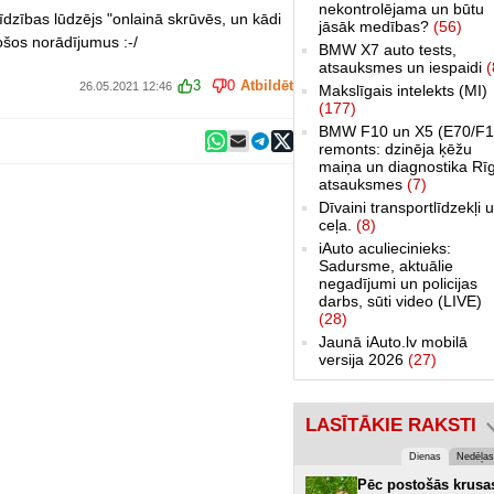
nekontrolējama un būtu
īdzības lūdzējs "onlainā skrūvēs, un kādi
jāsāk medības?
(56)
ošos norādījumus :-/
BMW X7 auto tests,
atsauksmes un iespaidi
(
3
0
Atbildēt
26.05.2021 12:46
Makslīgais intelekts (MI)
(177)
BMW F10 un X5 (E70/F1
remonts: dzinēja ķēžu
maiņa un diagnostika Rī
atsauksmes
(7)
Dīvaini transportlīdzekļi 
ceļa.
(8)
iAuto aculiecinieks:
Sadursme, aktuālie
negadījumi un policijas
darbs, sūti video (LIVE)
(28)
Jaunā iAuto.lv mobilā
versija 2026
(27)
LASĪTĀKIE RAKSTI
Dienas
Nedēļas
Pēc postošās krusa