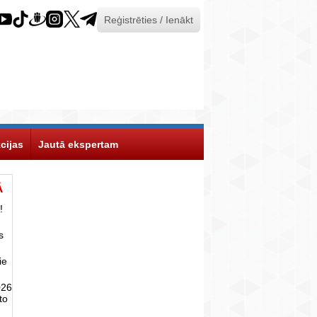
Reģistrēties / Ienākt
cijas
Jautā ekspertam
Ā
!
s
ie
026
to