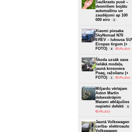
Saulkrastu pusē –
desmitiem bojātu
automašīnu un
zaudējumi ap 100
000 eiro
2
Xiaomi piesaka
SkyNomad N70
EREV – luksusa SU
Eiropas tirgum (+
FOTO)
4
Škoda uzsāk sava
lielākā modeļa,
jaunā krosovera
Peaq, ražošanu (+
FOTO)
1
Miljardu vērtajam
Aston Martin
debesskrāpim
Maiami atklājušies
nopietni defekti
6
Jaunā Volkswagen
cerība- elektroauto
Volkswagen