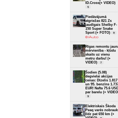
ID.Cross(+ VIDEO)
5
Piedāvājumā
atgriežas 821 Zs
jaudīgais Shelby F-
150 Super Snake
Sport (+ FOTO)
9
Rīgas remontu jaun
mērvienība - kļūdu
skaits uz vienu
metru darbu! (+
VIDEO)
7
Šodien (5.08)
degvielai akcijas
cenas: Dīzelis 1.817
un 95. benzīns 1.73
EUR! Nafta 75.6 US
par barelu (+ VIDEO
9
Elektriskais Škoda
Peaq varēs nobrauk
līdz pat 650 km (+
VIDEO)