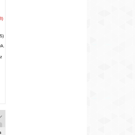
8)
5)
gā,
uz
s