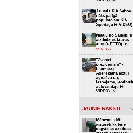
8
Jaunais KIA Seltos
nāks palīgā
populārajam KIA
Sportage (+ VIDEO)
Netālu no Salaspils
aizdedzies kravas
auto (+ FOTO)
11
"Zvaniet
prezidentam" -
likumsargi
Āgenskalnā aiztur
agresīvu un,
iespējams, iereibuš
autovadītāju (+
VIDEO)
3
JAUNIE RAKSTI
Mēneša laikā
aizturēti kārtējie
degvielas uzpildes