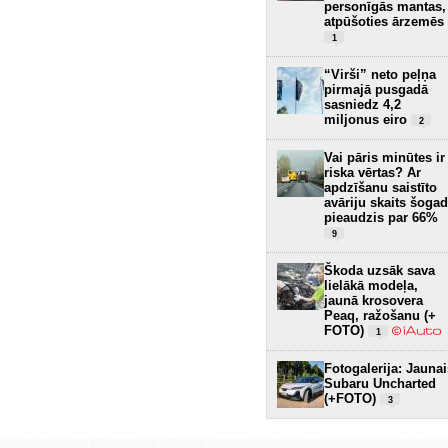
personīgās mantas,
atpūšoties ārzemēs
1
“Virši” neto peļņa
pirmajā pusgadā
sasniedz 4,2
miljonus eiro
2
Vai pāris minūtes ir
riska vērtas? Ar
apdzīšanu saistīto
avāriju skaits šogad
pieaudzis par 66%
9
Škoda uzsāk sava
lielākā modeļa,
jaunā krosovera
Peaq, ražošanu (+
FOTO)
1
Fotogalerija: Jaunai
Subaru Uncharted
(+FOTO)
3