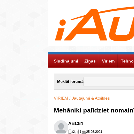
Sludinājumi
Ziņas
Vīriem
Tehno
Meklēt forumā
VĪRIEM
/
Jautājumi & Atbildes
Mehāniķi palīdziet nomain
ABC84
2
1
25.05.2021