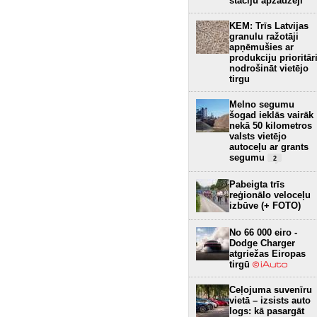
staciju apzadzēji
KEM: Trīs Latvijas
granulu ražotāji
apņēmušies ar
produkciju prioritār
nodrošināt vietējo
tirgu
Melno segumu
šogad ieklās vairāk
nekā 50 kilometros
valsts vietējo
autoceļu ar grants
segumu
2
Pabeigta trīs
reģionālo veloceļu
izbūve (+ FOTO)
No 66 000 eiro -
Dodge Charger
atgriežas Eiropas
tirgū
Ceļojuma suvenīru
vietā – izsists auto
logs: kā pasargāt