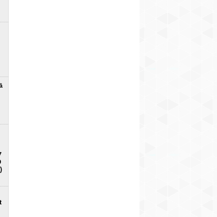
ā
7
D
)
t