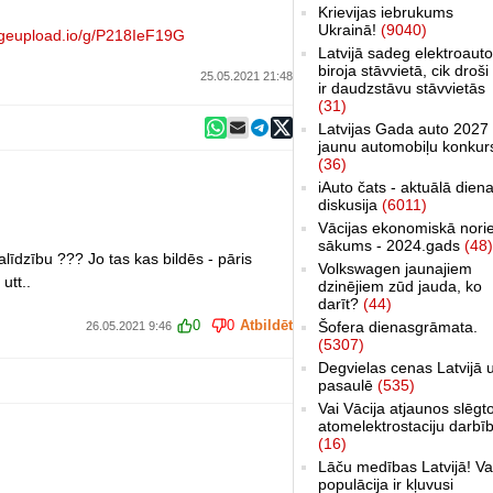
Krievijas iebrukums
Ukrainā!
(9040)
geupload.io/g/P218IeF19G
Latvijā sadeg elektroauto
biroja stāvvietā, cik droši 
25.05.2021 21:48
ir daudzstāvu stāvvietās
(31)
Latvijas Gada auto 2027 
jaunu automobiļu konkur
(36)
iAuto čats - aktuālā dien
diskusija
(6011)
Vācijas ekonomiskā nori
sākums - 2024.gads
(48)
līdzību ??? Jo tas kas bildēs - pāris
Volkswagen jaunajiem
utt..
dzinējiem zūd jauda, ko
darīt?
(44)
0
0
Atbildēt
Šofera dienasgrāmata.
26.05.2021 9:46
(5307)
Degvielas cenas Latvijā 
pasaulē
(535)
Vai Vācija atjaunos slēgt
atomelektrostaciju darbī
(16)
Lāču medības Latvijā! Va
populācija ir kļuvusi