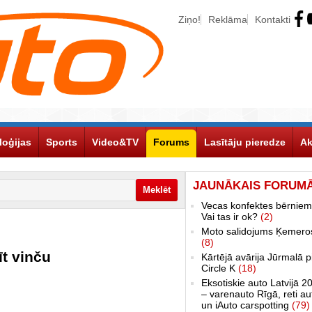
Ziņo!
Reklāma
Kontakti
loģijas
Sports
Video&TV
Forums
Lasītāju pieredze
Ak
JAUNĀKAIS FORUM
Vecas konfektes bērniem
Vai tas ir ok?
(2)
Moto salidojums Ķemero
(8)
īt vinču
Kārtējā avārija Jūrmalā p
Circle K
(18)
Eksotiskie auto Latvijā 2
– varenauto Rīgā, reti au
un iAuto carspotting
(79)