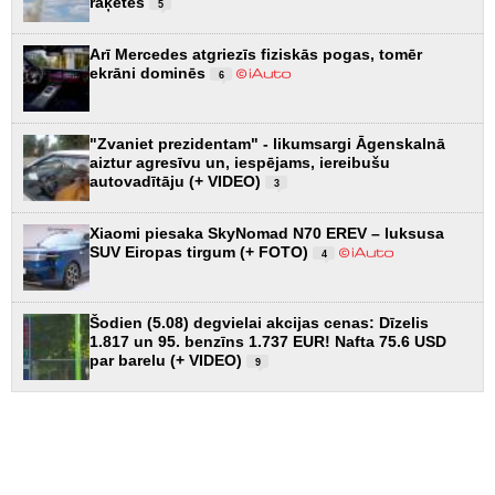
raķetes
5
Arī Mercedes atgriezīs fiziskās pogas, tomēr
ekrāni dominēs
6
"Zvaniet prezidentam" - likumsargi Āgenskalnā
aiztur agresīvu un, iespējams, iereibušu
autovadītāju (+ VIDEO)
3
Xiaomi piesaka SkyNomad N70 EREV – luksusa
SUV Eiropas tirgum (+ FOTO)
4
Šodien (5.08) degvielai akcijas cenas: Dīzelis
1.817 un 95. benzīns 1.737 EUR! Nafta 75.6 USD
par barelu (+ VIDEO)
9