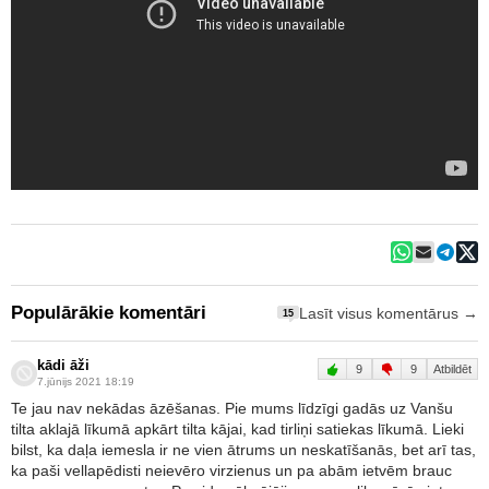
Populārākie komentāri
Lasīt visus komentārus →
15
kādi āži
9
9
Atbildēt
7.jūnijs 2021 18:19
Te jau nav nekādas āzēšanas. Pie mums līdzīgi gadās uz Vanšu
tilta aklajā līkumā apkārt tilta kājai, kad tirliņi satiekas līkumā. Lieki
bilst, ka daļa iemesla ir ne vien ātrums un neskatīšanās, bet arī tas,
ka paši vellapēdisti neievēro virzienus un pa abām ietvēm brauc