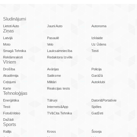
Sludinājumi
Lietoti Auto
Jauni Auto
Autonoma
Ziņas
Latvijā
Pasaulē
Izklaide
Moto
Velo
Uz Ūdens
Smagā Tehnika
Lauksaimniecība
Testi
Reklāmraksti
Redaktora Izvēle
Vīriem
Drošība
Avārijas
Policija
Akadēmija
Satiksme
Garāžā
Ceļojumi
Militāri
Autoklubi
Karte
Reakcijas tests
Tehnoloģijas
Enerģētika
Tālruņi
Datori&Portatīvie
Testi
Internets&App
Spēles
Foto&Video
TV&Cita Tehnika
Gadžeti
Dažādi
Sports
Rallijs
Kross
Šoseja