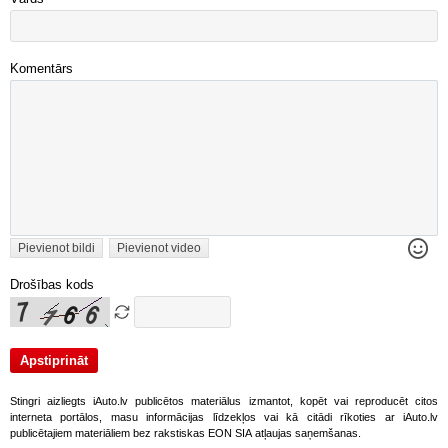
Komentārs
Pievienot bildi
Pievienot video
Drošības kods
Stingri aizliegts iAuto.lv publicētos materiālus izmantot, kopēt vai reproducēt citos
interneta portālos, masu informācijas līdzekļos vai kā citādi rīkoties ar iAuto.lv
publicētajiem materiāliem bez rakstiskas EON SIA atļaujas saņemšanas.