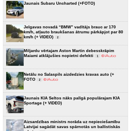
Jaunais Subaru Uncharted (+FOTO)
Jelgavas novadā “BMW” vadītājs brauc ar 170
km/h, atļauto braukšanas ātrumu pārkāpjot par 80
km/h (+ VIDEO)
2
Miljardu vērtajam Aston Martin debesskrāpim
Maiami atklājušies nopietni defekti
1
Netālu no Salaspils aizdedzies kravas auto (+
FOTO
2
Jaunais KIA Seltos nāks palīgā populārajam KIA
Sportage (+ VIDEO)
Aizsardzības ministrs norāda uz nepieciešamību
Latvijai sagādāt savas spārnotās un ballistiskās