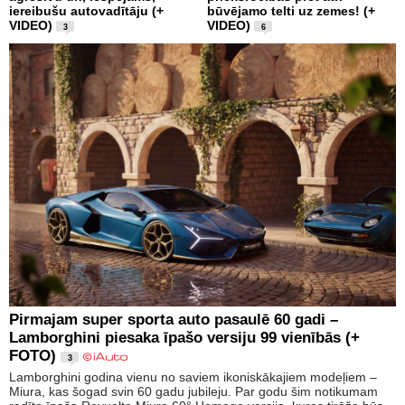
iereibušu autovadītāju (+
būvējamo telti uz zemes! (+
VIDEO)
VIDEO)
3
6
Pirmajam super sporta auto pasaulē 60 gadi –
Lamborghini piesaka īpašo versiju 99 vienībās (+
FOTO)
3
Lamborghini godina vienu no saviem ikoniskākajiem modeļiem –
Miura, kas šogad svin 60 gadu jubileju. Par godu šim notikumam