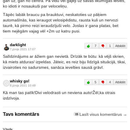
gan uz, gan no centra. Pa vidu vēl gājēji uz savas likumīgās ietves,
ko idioti ir nosaukuši par veloceliņu.
Tāpēc labāk braucu pa brauktuvi, neskatoties uz pāķiem
automašīnās, kas ieraugot velosipēdistu, rausta kuli un nervozi
taurē, kā pirmo reizi ieraudzījuši velo. Joslas ir gana platas, bet
tiem nejēgām vajag vēl +2m uz katru pusi.
darklight
7
1
Atbildēt
7.jūnijs 2021 17:07
Salīdzinājums ar āžiem gan nevietā. Drīzāk te būtu: kā vējš skrien,
kā miets atduras/ izpeldas. Jāteic, es reiz biju līdzīgā situācijā, tikai,
izvairoties no sadursmes, sanāca ievelties sausā grāvī.
whisky go!
5
4
Atbildēt
8.jūnijs 2021 10:48
Kā man tas patīk!Divi velodrasti un neviena auto!Žēl,ka otrais
izdzīvoja.
Tavs komentārs
Lasīt visus komentārus →
15
Vārds