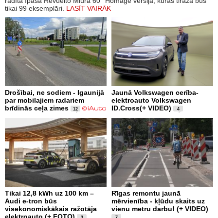
radīta īpaša Revuelto Miura 60° Homage versija, kuras tirāža būs
tikai 99 eksemplāri.
LASĪT VAIRĀK
Drošībai, ne sodiem - Igaunijā
Jaunā Volkswagen cerība-
par mobilajiem radariem
elektroauto Volkswagen
brīdinās ceļa zimes
ID.Cross(+ VIDEO)
12
4
Tikai 12,8 kWh uz 100 km –
Rīgas remontu jaunā
Audi e-tron būs
mērvienība - kļūdu skaits uz
visekonomiskākais ražotāja
vienu metru darbu! (+ VIDEO)
elektroauto (+ FOTO)
3
7