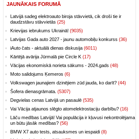
JAUNĀKAIS FORUMĀ
Latvijā sadeg elektroauto biroja stāvvietā, cik droši tie ir
daudzstāvu stāvvietās
(25)
Krievijas iebrukums Ukrainā!
(9035)
Latvijas Gada auto 2027 - jaunu automobiļu konkurss
(36)
iAuto čats - aktuālā dienas diskusija
(6011)
Kārtējā avārija Jūrmalā pie Circle K
(17)
Vācijas ekonomiskā norieta sākums - 2024.gads
(48)
Moto salidojums Ķemeros
(6)
Volkswagen jaunajiem dzinējiem zūd jauda, ko darīt?
(44)
Šofera dienasgrāmata.
(5307)
Degvielas cenas Latvijā un pasaulē
(535)
Vai Vācija atjaunos slēgto atomelektrostaciju darbību?
(16)
Lāču medības Latvijā! Vai populācija ir kļuvusi nekontrolējama
un būtu jāsāk medības?
(56)
BMW X7 auto tests, atsauksmes un iespaidi
(8)