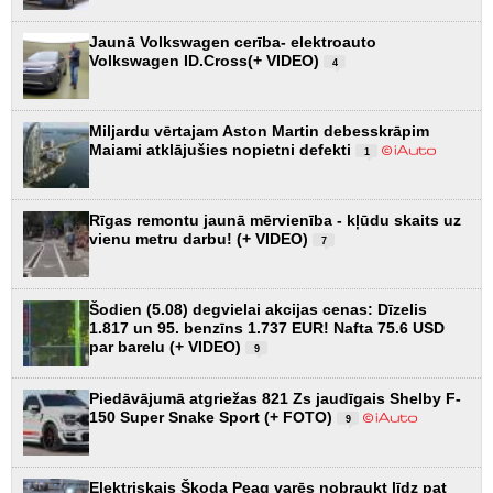
Jaunā Volkswagen cerība- elektroauto
Volkswagen ID.Cross(+ VIDEO)
4
Miljardu vērtajam Aston Martin debesskrāpim
Maiami atklājušies nopietni defekti
1
Rīgas remontu jaunā mērvienība - kļūdu skaits uz
vienu metru darbu! (+ VIDEO)
7
Šodien (5.08) degvielai akcijas cenas: Dīzelis
1.817 un 95. benzīns 1.737 EUR! Nafta 75.6 USD
par barelu (+ VIDEO)
9
Piedāvājumā atgriežas 821 Zs jaudīgais Shelby F-
150 Super Snake Sport (+ FOTO)
9
Elektriskais Škoda Peaq varēs nobraukt līdz pat