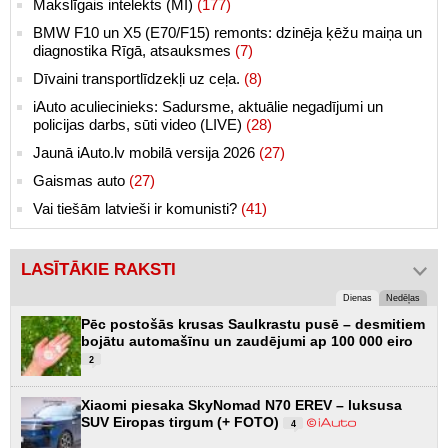
Makslīgais intelekts (MI)
(177)
BMW F10 un X5 (E70/F15) remonts: dzinēja ķēžu maiņa un
diagnostika Rīgā, atsauksmes
(7)
Dīvaini transportlīdzekļi uz ceļa.
(8)
iAuto aculiecinieks: Sadursme, aktuālie negadījumi un
policijas darbs, sūti video (LIVE)
(28)
Jaunā iAuto.lv mobilā versija 2026
(27)
Gaismas auto
(27)
Vai tiešām latvieši ir komunisti?
(41)
LASĪTĀKIE RAKSTI
Dienas
Nedēļas
Pēc postošās krusas Saulkrastu pusē – desmitiem
bojātu automašīnu un zaudējumi ap 100 000 eiro
2
Xiaomi piesaka SkyNomad N70 EREV – luksusa
SUV Eiropas tirgum (+ FOTO)
4