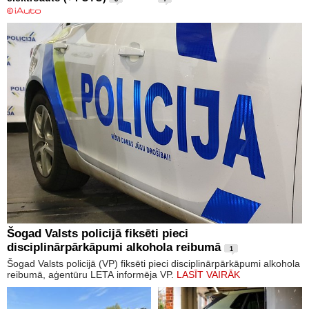
Šogad Valsts policijā fiksēti pieci
disciplinārpārkāpumi alkohola reibumā
1
Šogad Valsts policijā (VP) fiksēti pieci disciplinārpārkāpumi alkohola
reibumā, aģentūru LETA informēja VP.
LASĪT VAIRĀK