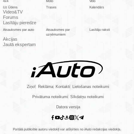
4x4
Moto
Velo
Uz Ūdens
Trases
Kalendārs
Video&TV
Forums
Lasītāju pieredze
Atsauksmes par auto
Atsauksmes par
Lasītāju raksti
uzņēmumiem
Akcijas
Jautā ekspertam
Ziņo!
Reklāma
Kontakti
Lietošanas noteikumi
Privātuma noteikumi
Sīkdatņu noteikumi
Datora versija
Portālā publicētie autoru viedokļi var atšķirties no iAuto redakcijas viedokļa.