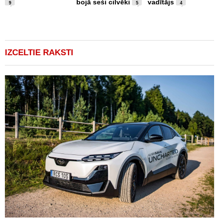
bojā seši cilvēki
vadītājs
a
9
5
4
IZCELTIE RAKSTI