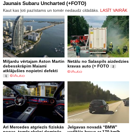
Jaunais Subaru Uncharted (+FOTO)
Kaut kas ļoti pazīstams un tomēr nedaudz citādāks.
LASĪT VAIRĀK
Miljardu vērtajam Aston Martin
Netālu no Salaspils aizdedzies
debesskrāpim Maiami
kravas auto (+ FOTO
2
atklājušies nopietni defekti
1
Arī Mercedes atgriezīs fiziskās
Jelgavas novadā “BMW”
pogas, tomēr ekrāni dominēs
vadītājs brauc ar 170 km/h,