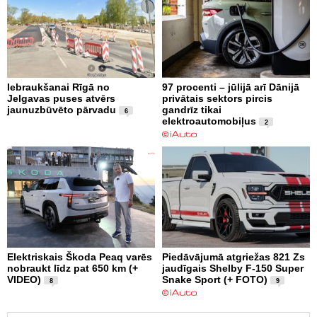
Iebraukšanai Rīgā no
97 procenti – jūlijā arī Dānijā
Jelgavas puses atvērs
privātais sektors pircis
jaunuzbūvēto pārvadu
gandrīz tikai
6
elektroautomobiļus
2
Elektriskais Škoda Peaq varēs
Piedāvājumā atgriežas 821 Zs
nobraukt līdz pat 650 km (+
jaudīgais Shelby F-150 Super
VIDEO)
Snake Sport (+ FOTO)
8
9