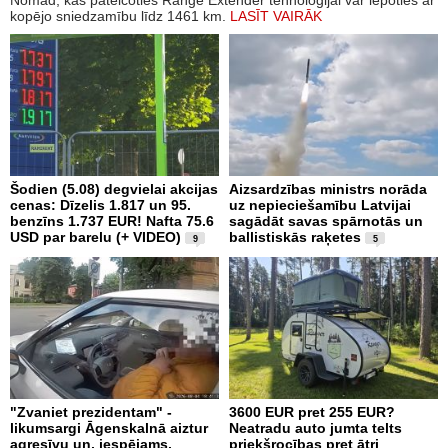
kopējo sniedzamību līdz 1461 km.
LASĪT VAIRĀK
Šodien (5.08) degvielai akcijas
Aizsardzības ministrs norāda
cenas: Dīzelis 1.817 un 95.
uz nepieciešamību Latvijai
benzīns 1.737 EUR! Nafta 75.6
sagādāt savas spārnotās un
USD par barelu (+ VIDEO)
ballistiskās raķetes
9
5
"Zvaniet prezidentam" -
3600 EUR pret 255 EUR?
likumsargi Āgenskalnā aiztur
Neatradu auto jumta telts
agresīvu un, iespējams,
priekšrocības pret ātri