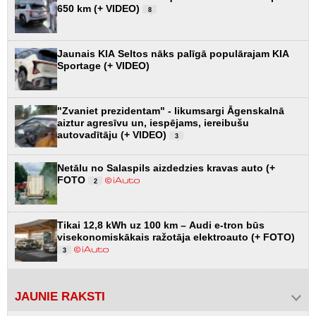
650 km (+ VIDEO)
8
Jaunais KIA Seltos nāks palīgā populārajam KIA
Sportage (+ VIDEO)
"Zvaniet prezidentam" - likumsargi Āgenskalnā
aiztur agresīvu un, iespējams, iereibušu
autovadītāju (+ VIDEO)
3
Netālu no Salaspils aizdedzies kravas auto (+
FOTO
2
Tikai 12,8 kWh uz 100 km – Audi e-tron būs
visekonomiskākais ražotāja elektroauto (+ FOTO)
3
JAUNIE RAKSTI