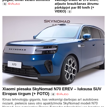
atļauto braukšanas ātrumu
6
pārkāpjot par 80 km/h (+
VIDEO)
2
Xiaomi piesaka SkyNomad N70 EREV – luksusa SUV
Eiropas tirgum (+ FOTO)
4
Ķīnas tehnoloģiju gigants, kas veiksmīgi darbojas arī autobūves
nozarē, pieteicis savu otro apakšzīmola SkyNomad modeli N70
Nomad, kas pateicoties Range Extender tehnoloģijai var lepoties ar