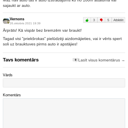
Maz nav auto tas ir auto izstrādājums ko no 100m attālumā var
sajaukt ar auto.
Vernons
3
5
Atbildēt
26.oktobris 2021 19:39
Ārprāts! Kā vispār bez bremzēm var braukt!
Tagad visi "priekšrokas" pielūdzēji aizdomājieties, vai ir vērts spert
soli uz brauktuves pirms auto ir apstājies!
Tavs komentārs
Lasīt visus komentārus →
9
Vārds
Komentārs