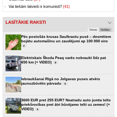
Vai tiešām latvieši ir komunisti?
(41)
LASĪTĀKIE RAKSTI
Dienas
Nedēļas
Pēc postošās krusas Saulkrastu pusē – desmitiem
bojātu automašīnu un zaudējumi ap 100 000 eiro
2
Elektriskais Škoda Peaq varēs nobraukt līdz pat
650 km (+ VIDEO)
8
Iebraukšanai Rīgā no Jelgavas puses atvērs
jaunuzbūvēto pārvadu
6
3600 EUR pret 255 EUR? Neatradu auto jumta telts
priekšrocības pret ātri būvējamo telti uz zemes! (+
VIDEO)
6