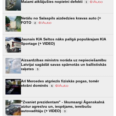
Maiami atklājušies nopietni defekti
1
Netālu no Salaspils aizdedzies kravas auto (+
FOTO
2
Jaunais KIA Seltos nāks palīgā populārajam KIA
Sportage (+ VIDEO)
Aizsardzības ministrs norāda uz nepieciešamību
Latvijai sagādāt savas spārnotās un ballistiskās
raķetes
5
Arī Mercedes atgriezīs fiziskās pogas, tomēr
ekrāni dominēs
6
"Zvaniet prezidentam" - likumsargi Āgenskalnā
aiztur agresīvu un, iespējams, iereibušu
autovadītāju (+ VIDEO)
3