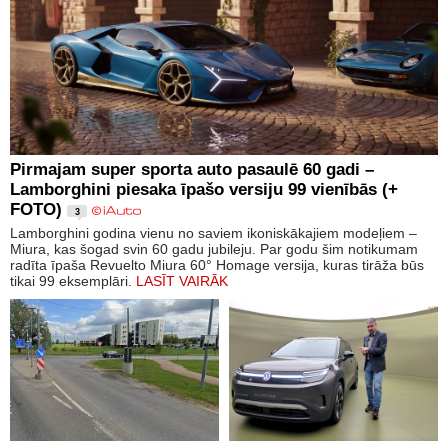
Pirmajam super sporta auto pasaulē 60 gadi –
Lamborghini piesaka īpašo versiju 99 vienībās (+
FOTO)
3
Lamborghini godina vienu no saviem ikoniskākajiem modeļiem –
Miura, kas šogad svin 60 gadu jubileju. Par godu šim notikumam
radīta īpaša Revuelto Miura 60° Homage versija, kuras tirāža būs
tikai 99 eksemplāri.
LASĪT VAIRĀK