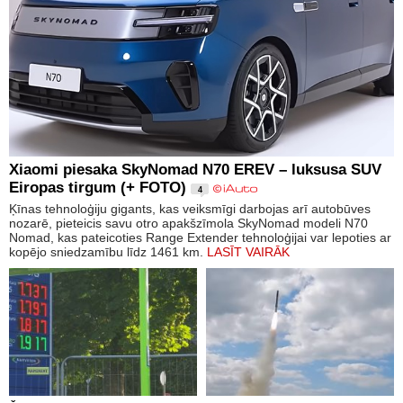
Xiaomi piesaka SkyNomad N70 EREV – luksusa SUV
Eiropas tirgum (+ FOTO)
4
Ķīnas tehnoloģiju gigants, kas veiksmīgi darbojas arī autobūves
nozarē, pieteicis savu otro apakšzīmola SkyNomad modeli N70
Nomad, kas pateicoties Range Extender tehnoloģijai var lepoties ar
kopējo sniedzamību līdz 1461 km.
LASĪT VAIRĀK