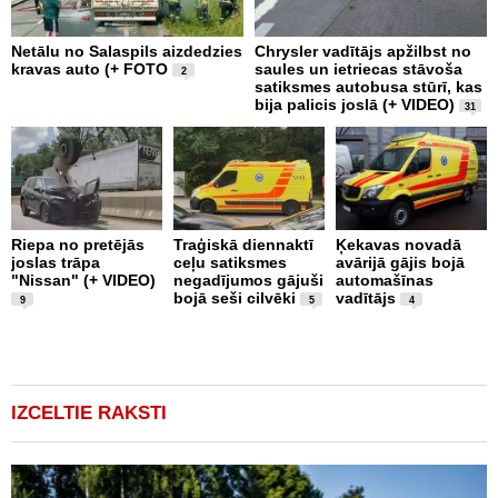
Netālu no Salaspils aizdedzies
Chrysler vadītājs apžilbst no
P
kravas auto (+ FOTO
saules un ietriecas stāvoša
v
2
satiksmes autobusa stūrī, kas
bija palicis joslā (+ VIDEO)
31
Riepa no pretējās
Traģiskā diennaktī
Ķekavas novadā
R
joslas trāpa
ceļu satiksmes
avārijā gājis bojā
l
"Nissan" (+ VIDEO)
negadījumos gājuši
automašīnas
"
bojā seši cilvēki
vadītājs
a
9
5
4
IZCELTIE RAKSTI