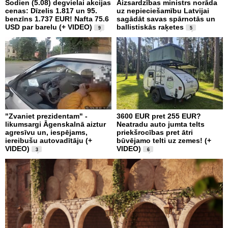
Šodien (5.08) degvielai akcijas
Aizsardzības ministrs norāda
cenas: Dīzelis 1.817 un 95.
uz nepieciešamību Latvijai
benzīns 1.737 EUR! Nafta 75.6
sagādāt savas spārnotās un
USD par barelu (+ VIDEO)
ballistiskās raķetes
9
5
"Zvaniet prezidentam" -
3600 EUR pret 255 EUR?
likumsargi Āgenskalnā aiztur
Neatradu auto jumta telts
agresīvu un, iespējams,
priekšrocības pret ātri
iereibušu autovadītāju (+
būvējamo telti uz zemes! (+
VIDEO)
VIDEO)
3
6