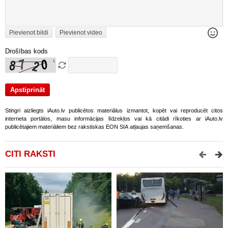
Pievienot bildi
Pievienot video
Drošības kods
Stingri aizliegts iAuto.lv publicētos materiālus izmantot, kopēt vai reproducēt citos
interneta portālos, masu informācijas līdzekļos vai kā citādi rīkoties ar iAuto.lv
publicētajiem materiāliem bez rakstiskas EON SIA atļaujas saņemšanas.
CITI RAKSTI