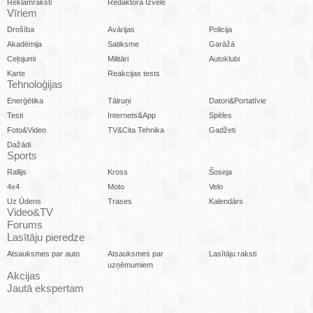
Reklāmraksti
Redaktora Izvēle
Vīriem
Drošība
Avārijas
Policija
Akadēmija
Satiksme
Garāžā
Ceļojumi
Militāri
Autoklubi
Karte
Reakcijas tests
Tehnoloģijas
Enerģētika
Tālruņi
Datori&Portatīvie
Testi
Internets&App
Spēles
Foto&Video
TV&Cita Tehnika
Gadžeti
Dažādi
Sports
Rallijs
Kross
Šoseja
4x4
Moto
Velo
Uz Ūdens
Trases
Kalendārs
Video&TV
Forums
Lasītāju pieredze
Atsauksmes par auto
Atsauksmes par
Lasītāju raksti
uzņēmumiem
Akcijas
Jautā ekspertam