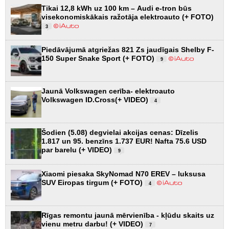
Tikai 12,8 kWh uz 100 km – Audi e-tron būs
visekonomiskākais ražotāja elektroauto (+ FOTO)
3
Piedāvājumā atgriežas 821 Zs jaudīgais Shelby F-
150 Super Snake Sport (+ FOTO)
9
Jaunā Volkswagen cerība- elektroauto
Volkswagen ID.Cross(+ VIDEO)
4
Šodien (5.08) degvielai akcijas cenas: Dīzelis
1.817 un 95. benzīns 1.737 EUR! Nafta 75.6 USD
par barelu (+ VIDEO)
9
Xiaomi piesaka SkyNomad N70 EREV – luksusa
SUV Eiropas tirgum (+ FOTO)
4
Rīgas remontu jaunā mērvienība - kļūdu skaits uz
vienu metru darbu! (+ VIDEO)
7