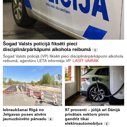
Šogad Valsts policijā fiksēti pieci
disciplinārpārkāpumi alkohola reibumā
1
Šogad Valsts policijā (VP) fiksēti pieci disciplinārpārkāpumi alkohola
reibumā, aģentūru LETA informēja VP.
LASĪT VAIRĀK
Iebraukšanai Rīgā no
97 procenti – jūlijā arī Dānijā
Jelgavas puses atvērs
privātais sektors pircis
jaunuzbūvēto pārvadu
gandrīz tikai
6
elektroautomobiļus
2