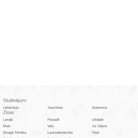
Sludinājumi
Lietoti Auto
Jauni Auto
Autonoma
Ziņas
Latvijā
Pasaulē
Izklaide
Moto
Velo
Uz Ūdens
Smagā Tehnika
Lauksaimniecība
Testi