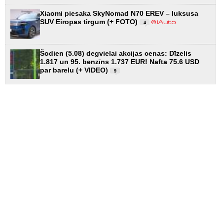
Xiaomi piesaka SkyNomad N70 EREV – luksusa
SUV Eiropas tirgum (+ FOTO)
4
Šodien (5.08) degvielai akcijas cenas: Dīzelis
1.817 un 95. benzīns 1.737 EUR! Nafta 75.6 USD
par barelu (+ VIDEO)
9