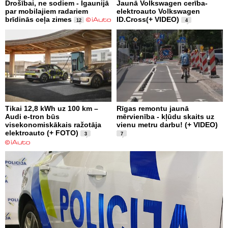
Drošībai, ne sodiem - Igaunijā
Jaunā Volkswagen cerība-
par mobilajiem radariem
elektroauto Volkswagen
brīdinās ceļa zimes
ID.Cross(+ VIDEO)
12
4
Tikai 12,8 kWh uz 100 km –
Rīgas remontu jaunā
Audi e-tron būs
mērvienība - kļūdu skaits uz
visekonomiskākais ražotāja
vienu metru darbu! (+ VIDEO)
elektroauto (+ FOTO)
3
7