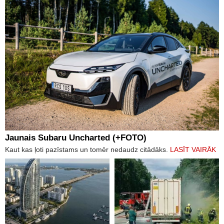
Jaunais Subaru Uncharted (+FOTO)
Kaut kas ļoti pazīstams un tomēr nedaudz citādāks.
LASĪT VAIRĀK