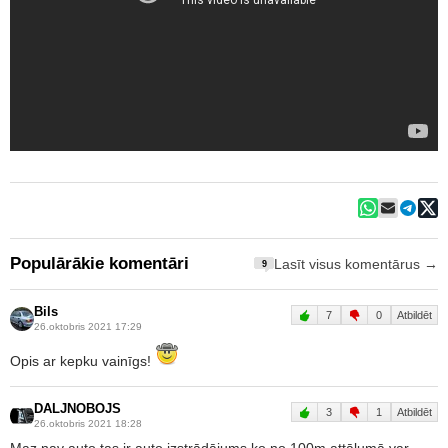
Populārākie komentāri
Lasīt visus komentārus →
9
Bils
7
0
Atbildēt
26.oktobris 2021 17:29
Opis ar kepku vainīgs!
DALJNOBOJS
3
1
Atbildēt
26.oktobris 2021 18:28