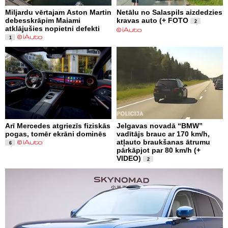
Miljardu vērtajam Aston Martin
Netālu no Salaspils aizdedzies
debesskrāpim Maiami
kravas auto (+ FOTO
2
atklājušies nopietni defekti
1
Arī Mercedes atgriezīs fiziskās
Jelgavas novadā “BMW”
pogas, tomēr ekrāni dominēs
vadītājs brauc ar 170 km/h,
atļauto braukšanas ātrumu
6
pārkāpjot par 80 km/h (+
VIDEO)
2