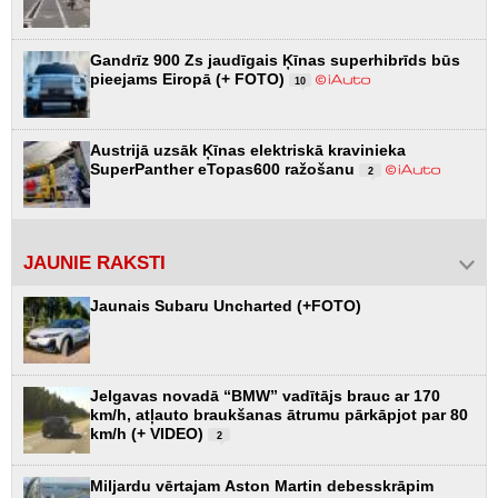
Gandrīz 900 Zs jaudīgais Ķīnas superhibrīds būs
pieejams Eiropā (+ FOTO)
10
Austrijā uzsāk Ķīnas elektriskā kravinieka
SuperPanther eTopas600 ražošanu
2
JAUNIE RAKSTI
Jaunais Subaru Uncharted (+FOTO)
Jelgavas novadā “BMW” vadītājs brauc ar 170
km/h, atļauto braukšanas ātrumu pārkāpjot par 80
km/h (+ VIDEO)
2
Miljardu vērtajam Aston Martin debesskrāpim