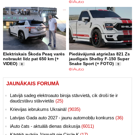
Elektriskais Škoda Peaq varēs
Piedāvājumā atgriežas 821 Zs
nobraukt līdz pat 650 km (+
jaudīgais Shelby F-150 Super
VIDEO)
Snake Sport (+ FOTO)
8
9
JAUNĀKAIS FORUMĀ
Latvijā sadeg elektroauto biroja stāvvietā, cik droši tie ir
daudzstāvu stāvvietās
(25)
Krievijas iebrukums Ukrainā!
(9035)
Latvijas Gada auto 2027 - jaunu automobiļu konkurss
(36)
iAuto čats - aktuālā dienas diskusija
(6011)
Kārtējā avārija Jūrmalā pie Circle K
(17)