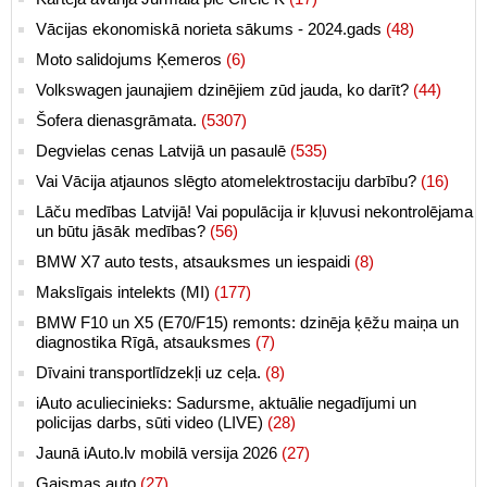
Vācijas ekonomiskā norieta sākums - 2024.gads
(48)
Moto salidojums Ķemeros
(6)
Volkswagen jaunajiem dzinējiem zūd jauda, ko darīt?
(44)
Šofera dienasgrāmata.
(5307)
Degvielas cenas Latvijā un pasaulē
(535)
Vai Vācija atjaunos slēgto atomelektrostaciju darbību?
(16)
Lāču medības Latvijā! Vai populācija ir kļuvusi nekontrolējama
un būtu jāsāk medības?
(56)
BMW X7 auto tests, atsauksmes un iespaidi
(8)
Makslīgais intelekts (MI)
(177)
BMW F10 un X5 (E70/F15) remonts: dzinēja ķēžu maiņa un
diagnostika Rīgā, atsauksmes
(7)
Dīvaini transportlīdzekļi uz ceļa.
(8)
iAuto aculiecinieks: Sadursme, aktuālie negadījumi un
policijas darbs, sūti video (LIVE)
(28)
Jaunā iAuto.lv mobilā versija 2026
(27)
Gaismas auto
(27)