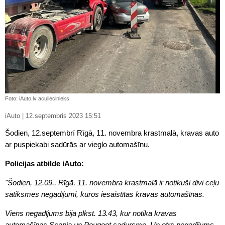
Foto: iAuto.lv aculiecinieks
iAuto | 12.septembris 2023 15:51
Šodien, 12.septembrī Rīgā, 11. novembra krastmalā, kravas auto
ar puspiekabi sadūrās ar vieglo automašīnu.
Policijas atbilde iAuto:
"Šodien, 12.09., Rīgā, 11. novembra krastmalā ir notikuši divi ceļu
satiksmes negadījumi, kuros iesaistītas kravas automašīnas.
Viens negadījums bija plkst. 13.43, kur notika kravas
automašīnas Scania un Peugeot sadursme. Un otrs negadījums