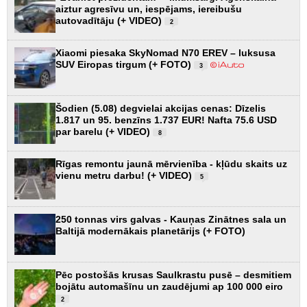
aiztur agresīvu un, iespējams, iereibušu
autovadītāju (+ VIDEO)
2
Xiaomi piesaka SkyNomad N70 EREV – luksusa
SUV Eiropas tirgum (+ FOTO)
3
Šodien (5.08) degvielai akcijas cenas: Dīzelis
1.817 un 95. benzīns 1.737 EUR! Nafta 75.6 USD
par barelu (+ VIDEO)
8
Rīgas remontu jaunā mērvienība - kļūdu skaits uz
vienu metru darbu! (+ VIDEO)
5
250 tonnas virs galvas - Kauņas Zinātnes sala un
Baltijā modernākais planetārijs (+ FOTO)
Pēc postošās krusas Saulkrastu pusē – desmitiem
bojātu automašīnu un zaudējumi ap 100 000 eiro
2