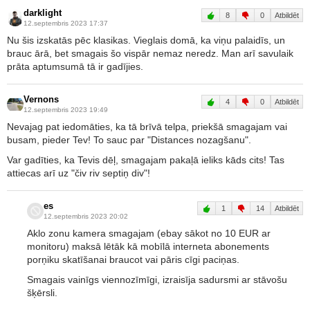
darklight
8
0
Atbildēt
12.septembris 2023 17:37
Nu šis izskatās pēc klasikas. Vieglais domā, ka viņu palaidīs, un
brauc ārā, bet smagais šo vispār nemaz neredz. Man arī savulaik
prāta aptumsumā tā ir gadījies.
Vernons
4
0
Atbildēt
12.septembris 2023 19:49
Nevajag pat iedomāties, ka tā brīvā telpa, priekšā smagajam vai
busam, pieder Tev! To sauc par "Distances nozagšanu".
Var gadīties, ka Tevis dēļ, smagajam pakaļā ieliks kāds cits! Tas
attiecas arī uz "čiv riv septiņ div"!
es
1
14
Atbildēt
12.septembris 2023 20:02
Aklo zonu kamera smagajam (ebay sākot no 10 EUR ar
monitoru) maksā lētāk kā mobīlā interneta abonements
porņiku skatīšanai braucot vai pāris cīgi paciņas.
Smagais vainīgs viennozīmīgi, izraisīja sadursmi ar stāvošu
šķērsli.