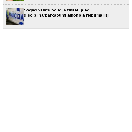
Šogad Valsts policijā fiksēti pieci
disciplinārpārkāpumi alkohola reibumā
1