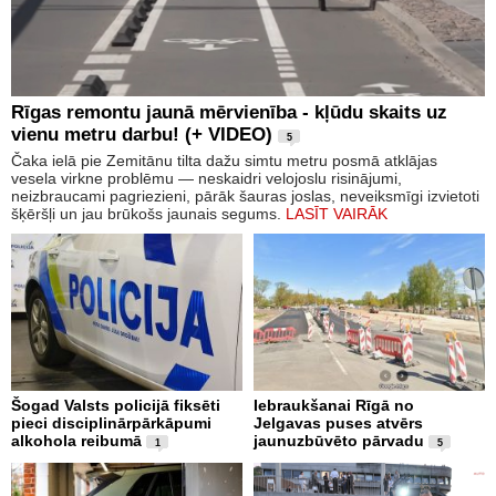
Rīgas remontu jaunā mērvienība - kļūdu skaits uz
vienu metru darbu! (+ VIDEO)
5
Čaka ielā pie Zemitānu tilta dažu simtu metru posmā atklājas
vesela virkne problēmu — neskaidri velojoslu risinājumi,
neizbraucami pagriezieni, pārāk šauras joslas, neveiksmīgi izvietoti
šķēršļi un jau brūkošs jaunais segums.
LASĪT VAIRĀK
Šogad Valsts policijā fiksēti
Iebraukšanai Rīgā no
pieci disciplinārpārkāpumi
Jelgavas puses atvērs
alkohola reibumā
jaunuzbūvēto pārvadu
1
5