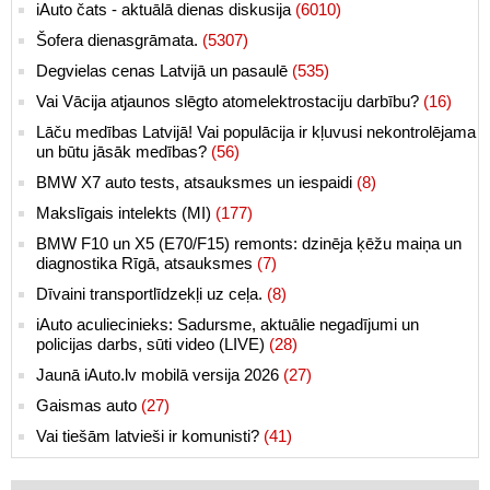
iAuto čats - aktuālā dienas diskusija
(6010)
Šofera dienasgrāmata.
(5307)
Degvielas cenas Latvijā un pasaulē
(535)
Vai Vācija atjaunos slēgto atomelektrostaciju darbību?
(16)
Lāču medības Latvijā! Vai populācija ir kļuvusi nekontrolējama
un būtu jāsāk medības?
(56)
BMW X7 auto tests, atsauksmes un iespaidi
(8)
Makslīgais intelekts (MI)
(177)
BMW F10 un X5 (E70/F15) remonts: dzinēja ķēžu maiņa un
diagnostika Rīgā, atsauksmes
(7)
Dīvaini transportlīdzekļi uz ceļa.
(8)
iAuto aculiecinieks: Sadursme, aktuālie negadījumi un
policijas darbs, sūti video (LIVE)
(28)
Jaunā iAuto.lv mobilā versija 2026
(27)
Gaismas auto
(27)
Vai tiešām latvieši ir komunisti?
(41)