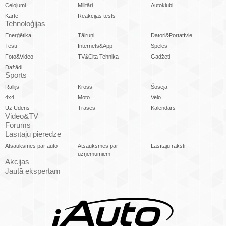
Ceļojumi
Militāri
Autoklubi
Karte
Reakcijas tests
Tehnoloģijas
Enerģētika
Tālruņi
Datori&Portatīvie
Testi
Internets&App
Spēles
Foto&Video
TV&Cita Tehnika
Gadžeti
Dažādi
Sports
Rallijs
Kross
Šoseja
4x4
Moto
Velo
Uz Ūdens
Trases
Kalendārs
Video&TV
Forums
Lasītāju pieredze
Atsauksmes par auto
Atsauksmes par
Lasītāju raksti
uzņēmumiem
Akcijas
Jautā ekspertam