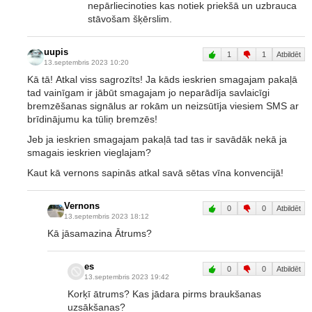
nepārliecinoties kas notiek priekšā un uzbrauca
stāvošam šķērslim.
uupis
1
1
Atbildēt
13.septembris 2023 10:20
Kā tā! Atkal viss sagrozīts! Ja kāds ieskrien smagajam pakaļā
tad vainīgam ir jābūt smagajam jo neparādīja savlaicīgi
bremzēšanas signālus ar rokām un neizsūtīja viesiem SMS ar
brīdinājumu ka tūliņ bremzēs!
Jeb ja ieskrien smagajam pakaļā tad tas ir savādāk nekā ja
smagais ieskrien vieglajam?
Kaut kā vernons sapinās atkal savā sētas vīna konvencijā!
Vernons
0
0
Atbildēt
13.septembris 2023 18:12
Kā jāsamazina Ātrums?
es
0
0
Atbildēt
13.septembris 2023 19:42
Korķī ātrums? Kas jādara pirms braukšanas
uzsākšanas?