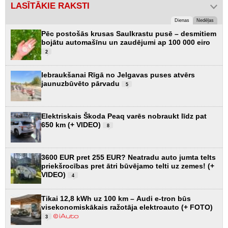
LASĪTĀKIE RAKSTI
Dienas
Nedēļas
Pēc postošās krusas Saulkrastu pusē – desmitiem
bojātu automašīnu un zaudējumi ap 100 000 eiro
2
Iebraukšanai Rīgā no Jelgavas puses atvērs
jaunuzbūvēto pārvadu
5
Elektriskais Škoda Peaq varēs nobraukt līdz pat
650 km (+ VIDEO)
8
3600 EUR pret 255 EUR? Neatradu auto jumta telts
priekšrocības pret ātri būvējamo telti uz zemes! (+
VIDEO)
4
Tikai 12,8 kWh uz 100 km – Audi e-tron būs
visekonomiskākais ražotāja elektroauto (+ FOTO)
3