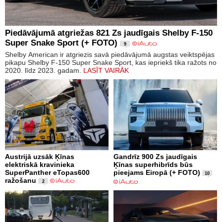
Piedāvājumā atgriežas 821 Zs jaudīgais Shelby F-150
Super Snake Sport (+ FOTO)
9
Shelby American ir atgriezis savā piedāvājumā augstas veiktspējas
pikapu Shelby F-150 Super Snake Sport, kas iepriekš tika ražots no
2020. līdz 2023. gadam.
LASĪT VAIRĀK
Austrijā uzsāk Ķīnas
Gandrīz 900 Zs jaudīgais
elektriskā kravinieka
Ķīnas superhibrīds būs
SuperPanther eTopas600
pieejams Eiropā (+ FOTO)
10
ražošanu
2