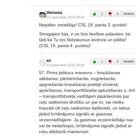
Vernons
1
0
Atbildēt
13.septembris 2023 20:34
Nepaliec smieklīgs! CSL 19. panta 3. punkts!
Smagajam bija, ir un būs tiesības paļauties, ka
tādi kā Tu tos Noteikumus ievērosi un pildīsi!
(CSL 19. panta 4. punkts)!
es
1
0
Atbildēt
13.septembris 2023 20:40
57. Pirms jebkura manevra – braukšanas
sākšanas, pārkārtošanās, nogriešanās,
apgriešanās braukšanai pretējā virzienā,
apdzīšanas, transportlīdzekļa apturēšanas u. tml.
– transportlīdzekļa vadītājam jāpārliecinās par
ceļu satiksmes drošību un par to, vai netiks
traucēti citi ceļu satiksmes dalībnieki, un laikus
jādod brīdinājuma signāls ar gaismas
virzienrādītājiem. Ja gaismas virzienrādītāju nav
vai tie nedarbojas, brīdinājuma signāls jādod ar
roku atbilstoši manevram.