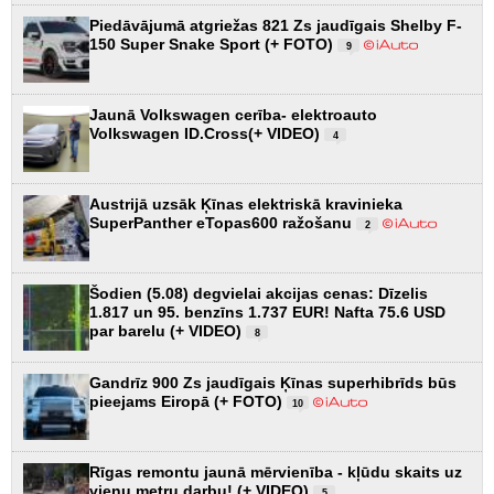
Piedāvājumā atgriežas 821 Zs jaudīgais Shelby F-
150 Super Snake Sport (+ FOTO)
9
Jaunā Volkswagen cerība- elektroauto
Volkswagen ID.Cross(+ VIDEO)
4
Austrijā uzsāk Ķīnas elektriskā kravinieka
SuperPanther eTopas600 ražošanu
2
Šodien (5.08) degvielai akcijas cenas: Dīzelis
1.817 un 95. benzīns 1.737 EUR! Nafta 75.6 USD
par barelu (+ VIDEO)
8
Gandrīz 900 Zs jaudīgais Ķīnas superhibrīds būs
pieejams Eiropā (+ FOTO)
10
Rīgas remontu jaunā mērvienība - kļūdu skaits uz
vienu metru darbu! (+ VIDEO)
5