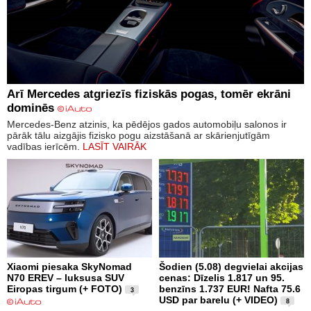
Arī Mercedes atgriezīs fiziskās pogas, tomēr ekrāni
dominēs
Mercedes-Benz atzinis, ka pēdējos gados automobiļu salonos ir
pārāk tālu aizgājis fizisko pogu aizstāšanā ar skārienjutīgām
vadības ierīcēm.
LASĪT VAIRĀK
Xiaomi piesaka SkyNomad
Šodien (5.08) degvielai akcijas
N70 EREV – luksusa SUV
cenas: Dīzelis 1.817 un 95.
Eiropas tirgum (+ FOTO)
benzīns 1.737 EUR! Nafta 75.6
3
USD par barelu (+ VIDEO)
8