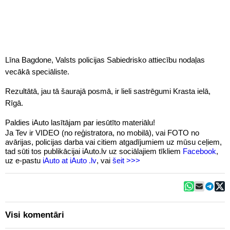
Līna Bagdone, Valsts policijas Sabiedrisko attiecību nodaļas
vecākā speciāliste.
Rezultātā, jau tā šaurajā posmā, ir lieli sastrēgumi Krasta ielā,
Rīgā.
Paldies iAuto lasītājam par iesūtīto materiālu!
Ja Tev ir VIDEO (no reģistratora, no mobilā), vai FOTO no
avārijas, policijas darba vai citiem atgadījumiem uz mūsu ceļiem,
tad sūti tos publikācijai iAuto.lv uz sociālajiem tīkliem
Facebook
,
uz e-pastu
iAuto at iAuto .lv
, vai
šeit >>>
Visi komentāri