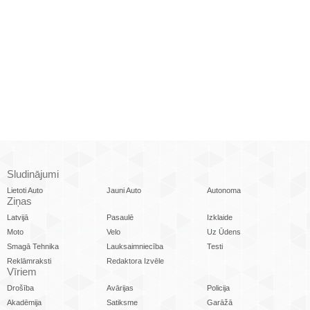
Sludinājumi
Lietoti Auto
Jauni Auto
Autonoma
Ziņas
Latvijā
Pasaulē
Izklaide
Moto
Velo
Uz Ūdens
Smagā Tehnika
Lauksaimniecība
Testi
Reklāmraksti
Redaktora Izvēle
Vīriem
Drošība
Avārijas
Policija
Akadēmija
Satiksme
Garāžā