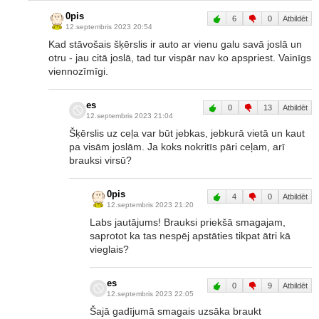
0pis
6
0
Atbildēt
12.septembris 2023 20:54
Kad stāvošais šķērslis ir auto ar vienu galu savā joslā un
otru - jau citā joslā, tad tur vispār nav ko apspriest. Vainīgs
viennozīmīgi.
es
0
13
Atbildēt
12.septembris 2023 21:04
Šķērslis uz ceļa var būt jebkas, jebkurā vietā un kaut
pa visām joslām. Ja koks nokritīs pāri ceļam, arī
brauksi virsū?
0pis
4
0
Atbildēt
12.septembris 2023 21:20
Labs jautājums! Brauksi priekšā smagajam,
saprotot ka tas nespēj apstāties tikpat ātri kā
vieglais?
es
0
9
Atbildēt
12.septembris 2023 22:05
Šajā gadījumā smagais uzsāka braukt