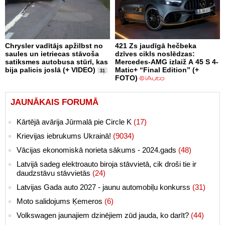
Chrysler vadītājs apžilbst no
421 Zs jaudīgā hečbeka
saules un ietriecas stāvoša
dzīves cikls noslēdzas:
satiksmes autobusa stūrī, kas
Mercedes-AMG izlaiž A 45 S 4-
bija palicis joslā (+ VIDEO)
Matic+ “Final Edition” (+
31
FOTO)
JAUNĀKAIS FORUMĀ
Kārtējā avārija Jūrmalā pie Circle K
(17)
Krievijas iebrukums Ukrainā!
(9034)
Vācijas ekonomiskā norieta sākums - 2024.gads
(48)
Latvijā sadeg elektroauto biroja stāvvietā, cik droši tie ir
daudzstāvu stāvvietās
(24)
Latvijas Gada auto 2027 - jaunu automobiļu konkurss
(31)
Moto salidojums Ķemeros
(6)
Volkswagen jaunajiem dzinējiem zūd jauda, ko darīt?
(44)