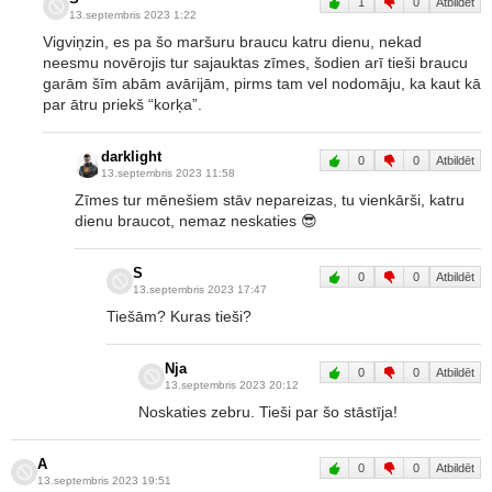
1
0
Atbildēt
13.septembris 2023 1:22
Vigviņzin, es pa šo maršuru braucu katru dienu, nekad
neesmu novērojis tur sajauktas zīmes, šodien arī tieši braucu
garām šīm abām avārijām, pirms tam vel nodomāju, ka kaut kā
par ātru priekš “korķa”.
darklight
0
0
Atbildēt
13.septembris 2023 11:58
Zīmes tur mēnešiem stāv nepareizas, tu vienkārši, katru
dienu braucot, nemaz neskaties 😎
S
0
0
Atbildēt
13.septembris 2023 17:47
Tiešām? Kuras tieši?
Nja
0
0
Atbildēt
13.septembris 2023 20:12
Noskaties zebru. Tieši par šo stāstīja!
A
0
0
Atbildēt
13.septembris 2023 19:51