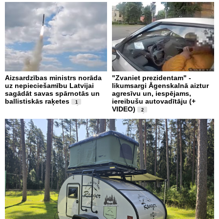
Aizsardzības ministrs norāda
"Zvaniet prezidentam" -
uz nepieciešamību Latvijai
likumsargi Āgenskalnā aiztur
sagādāt savas spārnotās un
agresīvu un, iespējams,
ballistiskās raķetes
iereibušu autovadītāju (+
1
VIDEO)
2