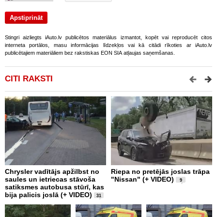
Stingri aizliegts iAuto.lv publicētos materiālus izmantot, kopēt vai reproducēt citos
interneta portālos, masu informācijas līdzekļos vai kā citādi rīkoties ar iAuto.lv
publicētajiem materiāliem bez rakstiskas EON SIA atļaujas saņemšanas.
CITI RAKSTI
Chrysler vadītājs apžilbst no
Riepa no pretējās joslas trāpa
3
saules un ietriecas stāvoša
"Nissan" (+ VIDEO)
D
9
satiksmes autobusa stūrī, kas
M
bija palicis joslā (+ VIDEO)
u
31