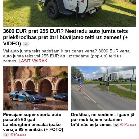
3600 EUR pret 255 EUR? Neatradu auto jumta telts
priekšrocības pret ātri būvējamo telti uz zemes! (+
VIDEO)
4
Vai auto jumta telts patiešām ir tās cenas vērta? 3600 EUR vērta
auto jumta telts vai 255 EUR ātri uzstādāmu (pop-up) telti uz
zemes.
LASĪT VAIRĀK
Pirmajam super sporta auto
Drošībai, ne sodiem - Igaunijā
pasaulē 60 gadi –
par mobilajiem radariem
Lamborghini piesaka īpašo
brīdinās ceļa zimes
12
versiju 99 vienībās (+ FOTO)
3