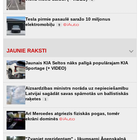
Tesla pirmie pasaulē saražo 10 miljonus
elektromobiļu
9
JAUNIE RAKSTI
Jaunais KIA Seltos nāks palīgā populārajam KIA
Sportage (+ VIDEO)
Aizsardzības ministrs norāda uz nepieciešamību
Latvijai sagādāt savas spārnotās un ballistiskās
raķetes
1
Arī Mercedes atgriezīs fiziskās pogas, tomēr
ekrāni dominēs
"Zvaniet prezidentam" - likumsargi Āgenskalnā