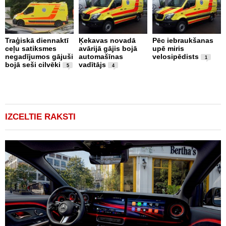
Traģiskā diennaktī
Ķekavas novadā
Pēc iebraukšanas
Š
ceļu satiksmes
avārijā gājis bojā
upē miris
n
negadījumos gājuši
automašīnas
velosipēdists
s
1
bojā seši cilvēki
vadītājs
n
5
4
m
b
t
IZCELTIE RAKSTI