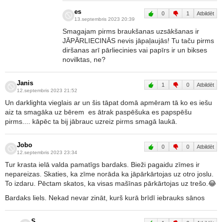
es
0
1
Atbildēt
13.septembris 2023 20:39
Smagajam pirms braukšanas uzsākšanas ir
JĀPĀRLIECINĀS nevis jāpaļaujās! Tu taču pirms
diršanas arī pārliecinies vai papīrs ir un bikses
novilktas, ne?
Janis
1
0
Atbildēt
12.septembris 2023 21:52
Un darklighta vieglais ar un šis tāpat domā apmēram tā ko es iešu
aiz ta smagāka uz bērem es ātrak paspēšuka es papspēšu
pirms.... kāpēc ta bij jābrauc uzreiz pirms smagā laukā.
Jobo
0
0
Atbildēt
12.septembris 2023 23:34
Tur krasta ielā valda pamatīgs bardaks. Bieži pagaidu zīmes ir
nepareizas. Skaties, ka zīme norāda ka jāpārkārtojas uz otro joslu.
To izdaru. Pēctam skatos, ka visas mašīnas pārkārtojas uz trešo.😂
Bardaks liels. Nekad nevar zināt, kurš kurā brīdī iebrauks sānos
S