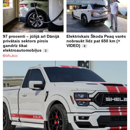
97 procenti – jūlijā arī Dānijā
Elektriskais Škoda Peaq varēs
privātais sektors pircis
nobraukt līdz pat 650 km (+
gandrīz tikai
VIDEO)
8
elektroautomobiļus
2