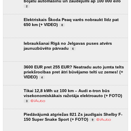
bojātu automašīnu un zaudējumi ap 100 000 eiro
2
Elektriskais Škoda Peaq varēs nobraukt līdz pat
650 km (+ VIDEO)
8
Iebraukšanai Rīgā no Jelgavas puses atvērs
jaunuzbūvēto pārvadu
6
3600 EUR pret 255 EUR? Neatradu auto jumta telts
priekšrocības pret ātri būvējamo telti uz zemes! (+
VIDEO)
4
Tikai 12,8 kWh uz 100 km – Audi e-tron būs
visekonomiskākais ražotāja elektroauto (+ FOTO)
3
Piedāvājumā atgriežas 821 Zs jaudīgais Shelby F-
150 Super Snake Sport (+ FOTO)
9