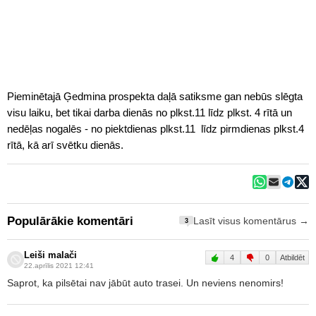
Pieminētajā Ģedmina prospekta daļā satiksme gan nebūs slēgta
visu laiku, bet tikai darba dienās no plkst.11 līdz plkst. 4 rītā un
nedēļas nogalēs - no piektdienas plkst.11 līdz pirmdienas plkst.4
rītā, kā arī svētku dienās.
Populārākie komentāri
Lasīt visus komentārus →
3
Leiši malači
4
0
Atbildēt
22.aprīlis 2021 12:41
Saprot, ka pilsētai nav jābūt auto trasei. Un neviens nenomirs!