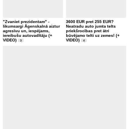
"Zvaniet prezidentam" -
3600 EUR pret 255 EUR?
likumsargi Āgenskalnā aiztur
Neatradu auto jumta telts
agresīvu un, iespējams,
priekšrocības pret ātri
iereibušu autovadītāju (+
būvējamo telti uz zemes! (+
VIDEO)
VIDEO)
3
4