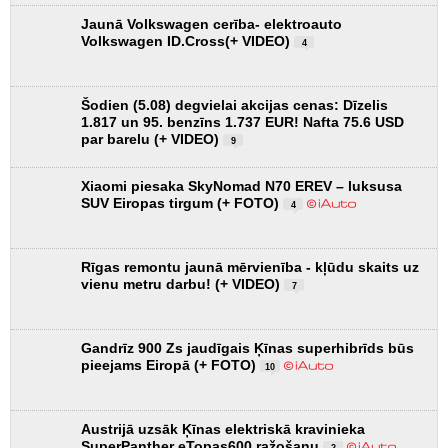
Jaunā Volkswagen cerība- elektroauto
Volkswagen ID.Cross(+ VIDEO)
4
Šodien (5.08) degvielai akcijas cenas: Dīzelis
1.817 un 95. benzīns 1.737 EUR! Nafta 75.6 USD
par barelu (+ VIDEO)
9
Xiaomi piesaka SkyNomad N70 EREV – luksusa
SUV Eiropas tirgum (+ FOTO)
4
Rīgas remontu jaunā mērvienība - kļūdu skaits uz
vienu metru darbu! (+ VIDEO)
7
Gandrīz 900 Zs jaudīgais Ķīnas superhibrīds būs
pieejams Eiropā (+ FOTO)
10
Austrijā uzsāk Ķīnas elektriskā kravinieka
SuperPanther eTopas600 ražošanu