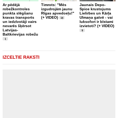
Ar pēdējā
Timrots: "Mēs
Jaunais Depo-
robežkontroles
izgudrojām jaunu
Spice krustojums
punkta slēgšanu
Rīgas apvedceļu!"
Lielirbes un Kārļa
B
kravas transports
(+ VIDEO)
Ulmaņa gatvē - vai
k
14
un iedzīvotāji vairs
luksofori ir bīstami
U
nevarēs šķērsot
izvietoti? (+ VIDEO)
i
Latvijas-
R
9
Baltkrievijas robežu
a
1
IZCELTIE RAKSTI