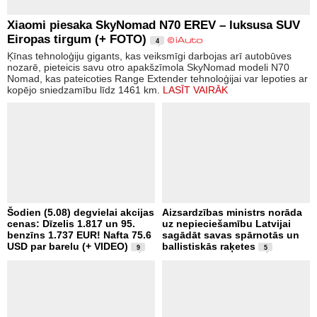
Xiaomi piesaka SkyNomad N70 EREV – luksusa SUV
Eiropas tirgum (+ FOTO)
4
Ķīnas tehnoloģiju gigants, kas veiksmīgi darbojas arī autobūves
nozarē, pieteicis savu otro apakšzīmola SkyNomad modeli N70
Nomad, kas pateicoties Range Extender tehnoloģijai var lepoties ar
kopējo sniedzamību līdz 1461 km.
LASĪT VAIRĀK
Šodien (5.08) degvielai akcijas
Aizsardzības ministrs norāda
cenas: Dīzelis 1.817 un 95.
uz nepieciešamību Latvijai
benzīns 1.737 EUR! Nafta 75.6
sagādāt savas spārnotās un
USD par barelu (+ VIDEO)
ballistiskās raķetes
9
5