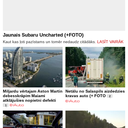
Jaunais Subaru Uncharted (+FOTO)
Kaut kas ļoti pazīstams un tomēr nedaudz citādāks.
LASĪT VAIRĀK
Miljardu vērtajam Aston Martin
Netālu no Salaspils aizdedzies
debesskrāpim Maiami
kravas auto (+ FOTO
2
atklājušies nopietni defekti
1