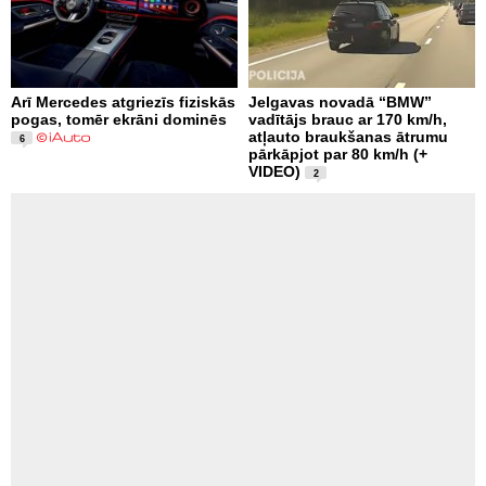
Arī Mercedes atgriezīs fiziskās
Jelgavas novadā “BMW”
pogas, tomēr ekrāni dominēs
vadītājs brauc ar 170 km/h,
atļauto braukšanas ātrumu
6
pārkāpjot par 80 km/h (+
VIDEO)
2