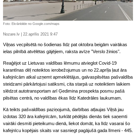
Foto: Ekrānbilde no Google.com/maps
Nozare.lv | 22.aprīlis 2021 9:47
Viļņas vecpilsētā no šodienas līdz pat oktobra beigām vairākas
ielas pilnībā atvēlētas gājējiem, raksta avīze "Verslo žinios".
Reaģējot uz Lietuvas valdības lēmumu atvieglot Covid-19
karantīnas dēļ noteiktos ierobežojumus un no 22.aprīļa ļaut āra
kafejnīcām atkal uzņemt apmeklētājus, galvaspilsētas pašvaldība
steidzami pārkārtojusi satiksmi, cita starpā uz noteiktiem laikiem
slēdzot autotransportam arī Ģedimina prospekta posmu pašā
pilsētas centrā, no valdības ēkas līdz Katedrāles laukumam.
Kā teikts pašvaldības paziņojumā, darbības atļaujas Viļņā jau
izdotas 320 āra kafejnīcām, turklāt pēdējās dienās tiek saņemti
vairāki desmiti pieteikumu dienā, liekot domāt, ka līdz vasarai šo
kafejnīcu kopējais skaits var sasniegt pagājušā gada līmeni - 445.