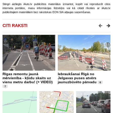
Stingri aizliegts iAuto.lv publicētos materiālus izmantot, kopēt vai reproducēt citos
interneta portālos, masu informācijas līdzekļos vai kā citādi rīkoties ar iAuto.lv
publicētajiem materiāliem bez rakstiskas EON SIA atļaujas saņemšanas.
CITI RAKSTI
Rīgas remontu jaunā
Iebraukšanai Rīgā no
T
mērvienība - kļūdu skaits uz
Jelgavas puses atvērs
m
vienu metru darbu! (+ VIDEO)
jaunuzbūvēto pārvadu
a
6
V
7