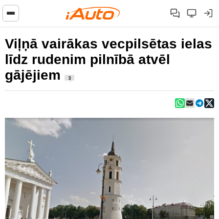
Viļņā vairākas vecpilsētas ielas
līdz rudenim pilnībā atvēl
gājējiem
3