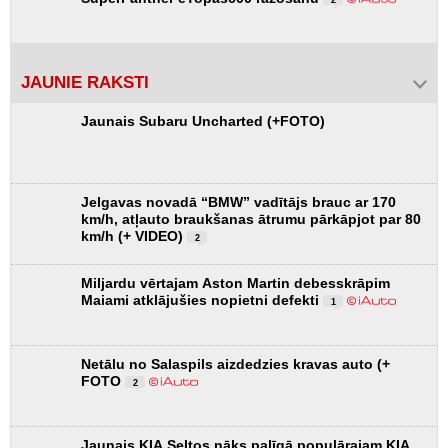
2
JAUNIE RAKSTI
Jaunais Subaru Uncharted (+FOTO)
Jelgavas novadā “BMW” vadītājs brauc ar 170
km/h, atļauto braukšanas ātrumu pārkāpjot par 80
km/h (+ VIDEO)
2
Miljardu vērtajam Aston Martin debesskrāpim
Maiami atklājušies nopietni defekti
1
Netālu no Salaspils aizdedzies kravas auto (+
FOTO
2
Jaunais KIA Seltos nāks palīgā populārajam KIA