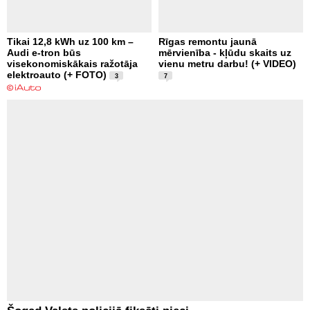
Tikai 12,8 kWh uz 100 km –
Rīgas remontu jaunā
Audi e-tron būs
mērvienība - kļūdu skaits uz
visekonomiskākais ražotāja
vienu metru darbu! (+ VIDEO)
elektroauto (+ FOTO)
3
7