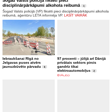
Šogad Valsts policijā fiksēti pieci
disciplinārpārkāpumi alkohola reibumā
1
Šogad Valsts policijā (VP) fiksēti pieci disciplinārpārkāpumi alkohola
reibumā, aģentūru LETA informēja VP.
LASĪT VAIRĀK
Iebraukšanai Rīgā no
97 procenti – jūlijā arī Dānijā
Jelgavas puses atvērs
privātais sektors pircis
jaunuzbūvēto pārvadu
gandrīz tikai
6
elektroautomobiļus
2