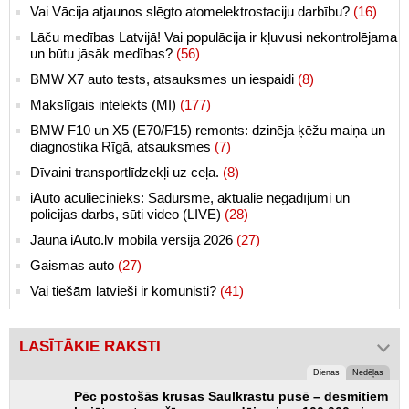
Vai Vācija atjaunos slēgto atomelektrostaciju darbību?
(16)
Lāču medības Latvijā! Vai populācija ir kļuvusi nekontrolējama
un būtu jāsāk medības?
(56)
BMW X7 auto tests, atsauksmes un iespaidi
(8)
Makslīgais intelekts (MI)
(177)
BMW F10 un X5 (E70/F15) remonts: dzinēja ķēžu maiņa un
diagnostika Rīgā, atsauksmes
(7)
Dīvaini transportlīdzekļi uz ceļa.
(8)
iAuto aculiecinieks: Sadursme, aktuālie negadījumi un
policijas darbs, sūti video (LIVE)
(28)
Jaunā iAuto.lv mobilā versija 2026
(27)
Gaismas auto
(27)
Vai tiešām latvieši ir komunisti?
(41)
LASĪTĀKIE RAKSTI
Dienas
Nedēļas
Pēc postošās krusas Saulkrastu pusē – desmitiem