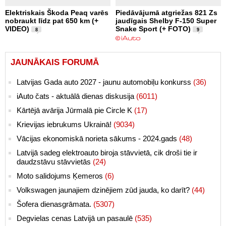
Elektriskais Škoda Peaq varēs
Piedāvājumā atgriežas 821 Zs
nobraukt līdz pat 650 km (+
jaudīgais Shelby F-150 Super
VIDEO)
Snake Sport (+ FOTO)
8
9
JAUNĀKAIS FORUMĀ
Latvijas Gada auto 2027 - jaunu automobiļu konkurss
(36)
iAuto čats - aktuālā dienas diskusija
(6011)
Kārtējā avārija Jūrmalā pie Circle K
(17)
Krievijas iebrukums Ukrainā!
(9034)
Vācijas ekonomiskā norieta sākums - 2024.gads
(48)
Latvijā sadeg elektroauto biroja stāvvietā, cik droši tie ir
daudzstāvu stāvvietās
(24)
Moto salidojums Ķemeros
(6)
Volkswagen jaunajiem dzinējiem zūd jauda, ko darīt?
(44)
Šofera dienasgrāmata.
(5307)
Degvielas cenas Latvijā un pasaulē
(535)