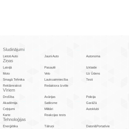
Sludinājumi
Lietoti Auto
Jauni Auto
Autonoma
Ziņas
Latvijā
Pasaulē
Izklaide
Moto
Velo
Uz Ūdens
Smagā Tehnika
Lauksaimniecība
Testi
Reklāmraksti
Redaktora Izvēle
Vīriem
Drošība
Avārijas
Policija
Akadēmija
Satiksme
Garāžā
Ceļojumi
Militāri
Autoklubi
Karte
Reakcijas tests
Tehnoloģijas
Enerģētika
Tālruņi
Datori&Portatīvie