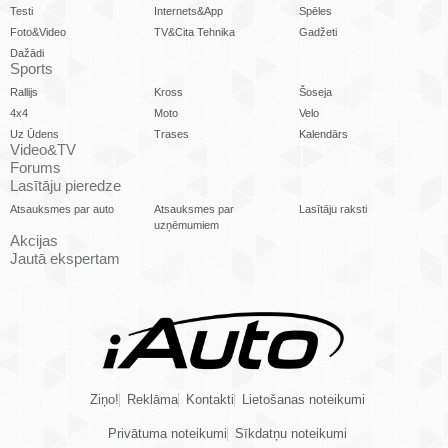
Testi
Internets&App
Spēles
Foto&Video
TV&Cita Tehnika
Gadžeti
Dažādi
Sports
Rallijs
Kross
Šoseja
4x4
Moto
Velo
Uz Ūdens
Trases
Kalendārs
Video&TV
Forums
Lasītāju pieredze
Atsauksmes par auto
Atsauksmes par
Lasītāju raksti
uzņēmumiem
Akcijas
Jautā ekspertam
Ziņo!
Reklāma
Kontakti
Lietošanas noteikumi
Privātuma noteikumi
Sīkdatņu noteikumi