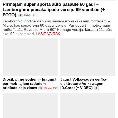
Pirmajam super sporta auto pasaulē 60 gadi –
Lamborghini piesaka īpašo versiju 99 vienībās (+
FOTO)
3
Lamborghini godina vienu no saviem ikoniskākajiem modeļiem –
Miura, kas šogad svin 60 gadu jubileju. Par godu šim notikumam
radīta īpaša Revuelto Miura 60° Homage versija, kuras tirāža būs
tikai 99 eksemplāri.
LASĪT VAIRĀK
Drošībai, ne sodiem - Igaunijā
Jaunā Volkswagen cerība-
par mobilajiem radariem
elektroauto Volkswagen
brīdinās ceļa zimes
ID.Cross(+ VIDEO)
12
4