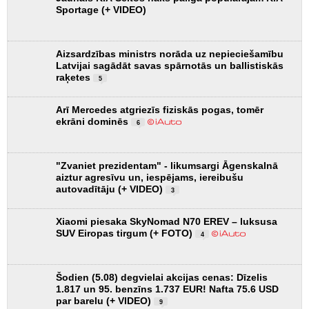
Sportage (+ VIDEO)
Aizsardzības ministrs norāda uz nepieciešamību
Latvijai sagādāt savas spārnotās un ballistiskās
raķetes
5
Arī Mercedes atgriezīs fiziskās pogas, tomēr
ekrāni dominēs
6
"Zvaniet prezidentam" - likumsargi Āgenskalnā
aiztur agresīvu un, iespējams, iereibušu
autovadītāju (+ VIDEO)
3
Xiaomi piesaka SkyNomad N70 EREV – luksusa
SUV Eiropas tirgum (+ FOTO)
4
Šodien (5.08) degvielai akcijas cenas: Dīzelis
1.817 un 95. benzīns 1.737 EUR! Nafta 75.6 USD
par barelu (+ VIDEO)
9