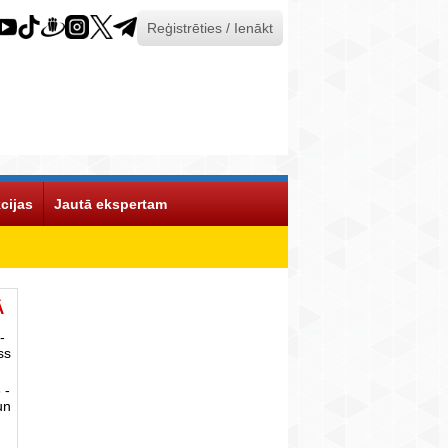
Reģistrēties / Ienākt
cijas
Jautā ekspertam
Ā
-
ss
 -
un