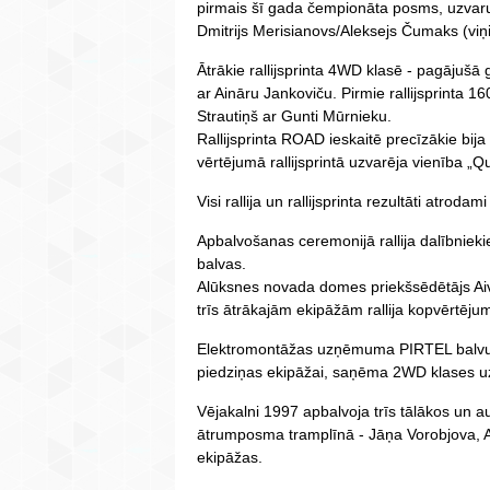
pirmais šī gada čempionāta posms, uzvaru
Dmitrijs Merisianovs/Aleksejs Čumaks (viņ
Ātrākie rallijsprinta 4WD klasē - pagājuš
ar Aināru Jankoviču. Pirmie rallijsprinta 1
Strautiņš ar Gunti Mūrnieku.
Rallijsprinta ROAD ieskaitē precīzākie bi
vērtējumā rallijsprintā uzvarēja vienība „Qu
Visi rallija un rallijsprinta rezultāti atroda
Apbalvošanas ceremonijā rallija dalībnieki
balvas.
Alūksnes novada domes priekšsēdētājs Ai
trīs ātrākajām ekipāžām rallija kopvērtējum
Elektromontāžas uzņēmuma PIRTEL balvu 
piedziņas ekipāžai, saņēma 2WD klases uz
Vējakalni 1997 apbalvoja trīs tālākos un a
ātrumposma tramplīnā - Jāņa Vorobjova, 
ekipāžas.