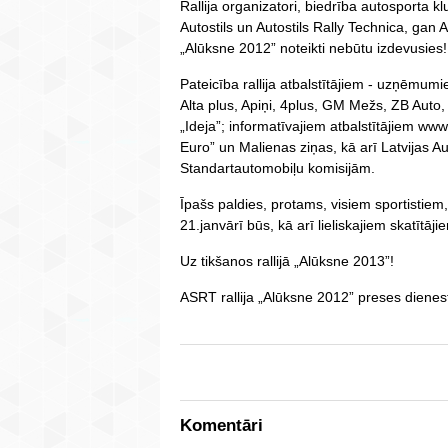
Rallija organizatori, biedrība autosporta k
Autostils un Autostils Rally Technica, gan
„Alūksne 2012” noteikti nebūtu izdevusies!
Pateicība rallija atbalstītājiem - uzņēmumi
Alta plus, Apiņi, 4plus, GM Mežs, ZB Aut
„Ideja”; informatīvajiem atbalstītājiem www.
Euro” un Malienas ziņas, kā arī Latvijas Au
Standartautomobiļu komisijām.
Īpašs paldies, protams, visiem sportistiem
21.janvārī būs, kā arī lieliskajiem skatītāji
Uz tikšanos rallijā „Alūksne 2013”!
ASRT rallija „Alūksne 2012” preses diene
Komentāri