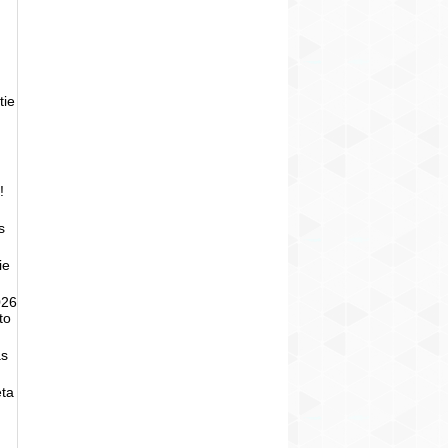
tie
!
s
ie
026
to
as
eta