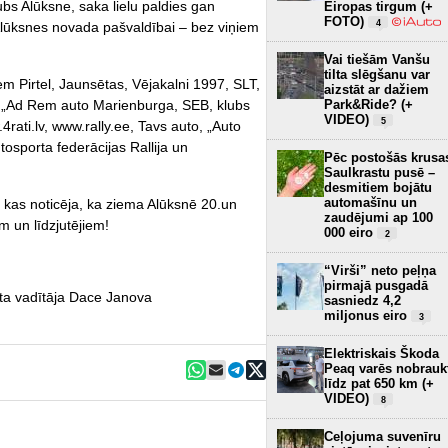
lubs Alūksne, saka lielu paldies gan
Eiropas tirgum (+
FOTO)
4
 Alūksnes novada pašvaldībai – bez viņiem
Vai tiešām Vanšu
tilta slēgšanu var
em Pirtel, Jaunsētas, Vējakalni 1997, SLT,
aizstāt ar dažiem
o, „Ad Rem auto Marienburga, SEB, klubs
Park&Ride? (+
VIDEO)
5
4rati.lv, www.rally.ee, Tavs auto, „Auto
tosporta federācijas Rallija un
Pēc postošās krusa
Saulkrastu pusē –
desmitiem bojātu
automašīnu un
, kas noticēja, ka ziema Alūksnē 20.un
zaudējumi ap 100
em un līdzjutējiem!
000 eiro
2
“Virši” neto peļņa
pirmajā pusgadā
sta vadītāja Dace Janova
sasniedz 4,2
miljonus eiro
3
Elektriskais Škoda
Peaq varēs nobrauk
līdz pat 650 km (+
VIDEO)
8
Ceļojuma suvenīru