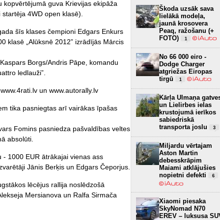
 kopvērtējumā guva Krievijas ekipāža
Škoda uzsāk sava
i startēja 4WD open klasē).
lielākā modeļa,
jaunā krosovera
Peaq, ražošanu (+
ā gada šīs klases čempioni Edgars Enkurs
FOTO)
1
600 klasē „Alūksnē 2012” izrādījās Mārcis
No 66 000 eiro -
ja Kaspars Borgs/Andris Pāpe, komandu
Dodge Charger
atgriežas Eiropas
attro ledlauži”.
tirgū
1
mi www.4rati.lv un www.autorally.lv
Kārļa Ulmaņa gatve
un Lielirbes ielas
em tika pasniegtas arī vairākas īpašas
krustojumā ierīkos
sabiedriskā
transporta joslu
vars Fomins pasniedza pašvaldības veltes
3
ā absolūti.
Miljardu vērtajam
Aston Martin
- 1000 EUR ātrākajai vienas ass
debesskrāpim
varētāji Jānis Berķis un Edgars Čeporjus.
Maiami atklājušies
nopietni defekti
6
ugstākos lēcējus rallija noslēdzošā
Alekseja Mersianova un Ralfa Sirmača
Xiaomi piesaka
SkyNomad N70
EREV – luksusa SU