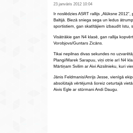
23.janvāris 2012 10:04
Ir noslēdzies ASRT rallijs „Alūksne 2012”, 
Baltijā. Biezā sniega sega un ledus ātru
sportistiem, gan skatītājiem izbaudīt īstu, s
Visātrākie gan N4 klasē, gan rallija kopvē
Vorobjovs/Guntars Zicāns.
Tikai nepilnas divas sekundes no uzvarētāj
Plangi/Marek Sarapuu, viņi otrie arī N4 kla
Mārtiņam Svilim ar Aivi Aizsilnieku, kuri vie
Jānis Feldmanis/Anrijs Jesse, vienīgā ekipā
absolūtajā vērtējumā šoreiz ceturtajā viet
Aivis Egle ar stūrmani Andi Daugu.