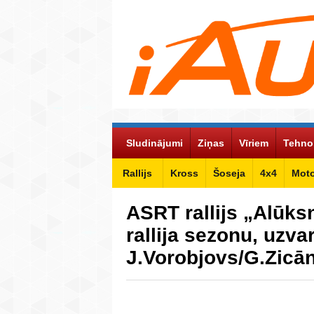
Sludinājumi
Ziņas
Vīriem
Tehno
Rallijs
Kross
Šoseja
4x4
Mot
ASRT rallijs „Alūks
rallija sezonu, uzva
J.Vorobjovs/G.Zicā