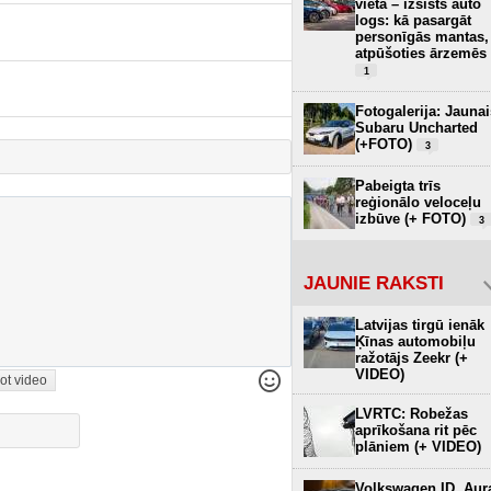
vietā – izsists auto
logs: kā pasargāt
personīgās mantas,
atpūšoties ārzemēs
1
Fotogalerija: Jaunai
Subaru Uncharted
(+FOTO)
3
Pabeigta trīs
reģionālo veloceļu
izbūve (+ FOTO)
3
JAUNIE RAKSTI
Latvijas tirgū ienāk
Ķīnas automobiļu
ražotājs Zeekr (+
VIDEO)
ot video
LVRTC: Robežas
aprīkošana rit pēc
plāniem (+ VIDEO)
Volkswagen ID. Aur