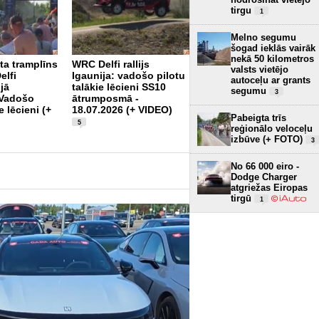
tirgu
1
Melno segumu
šogad ieklās vairāk
nekā 50 kilometros
ta tramplīns
WRC Delfi rallijs
valsts vietējo
lfi
Igaunija: vadošo pilotu
autoceļu ar grants
ijā
talākie lēcieni SS10
Piektā uzvara pēc
segumu
3
 Vadošo
ātrumposmā -
kārtas - Antonelli uzvar
e lēcieni (+
18.07.2026 (+ VIDEO)
Monako "Grand Prix"
Pabeigta trīs
5
reģionālo veloceļu
izbūve (+ FOTO)
3
No 66 000 eiro -
Dodge Charger
atgriežas Eiropas
tirgū
1