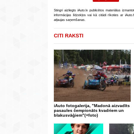
Stingri aizliegts iAuto.lv publicētos materiālus izmant
informācijas līdzekļos vai kā citādi rīkoties ar iAut
atļaujas saņemšanas.
CITI RAKSTI
iAuto fotogalerija, "Madonā aizvadīts
pasaules čempionāts kvadriem un
blakusvāģiem"(+foto)