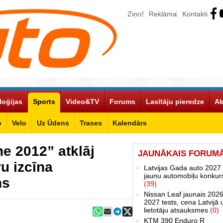
Ziņo!
Reklāma
Kontakti
loģijas
Sports
Video&TV
Forums
Lasītāju pieredze
Ak
o
Velo
Uz Ūdens
Trases
Kalendārs
ne 2012” atklāj
JAUNĀKAIS FORUM
ru izcīna
Latvijas Gada auto 2027 
jaunu automobiļu konkur
ns
(39)
Nissan Leaf jaunais 2026
2027 tests, cena Latvijā 
lietotāju atsauksmes
(0)
KTM 390 Enduro R