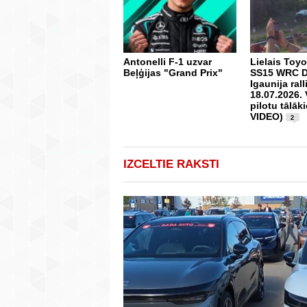
Antonelli F-1 uzvar
Lielais Toyo
Beļģijas "Grand Prix"
SS15 WRC De
Igaunija rall
18.07.2026.
pilotu tālāki
VIDEO)
2
IZCELTIE RAKSTI