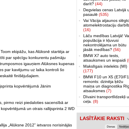
darīt?
(44)
Degvielas cenas Latvijā 
pasaulē
(535)
Vai Vācija atjaunos slēgt
atomelektrostaciju darbī
(16)
Lāču medības Latvijā! Va
populācija ir kļuvusi
nekontrolējama un būtu
jāsāk medības?
(56)
Toom ekipāžu, kas Alūksnē startēja ar
BMW X7 auto tests,
tīti par spēcīgu konkurentu pašmāju
atsauksmes un iespaidi
(
 ātrumposmos igauņiem Alūksnes kupenas
Makslīgais intelekts (MI)
s par kavējumu uz laika kontroli šo
(177)
ieskaitē finišējušajiem.
BMW F10 un X5 (E70/F1
remonts: dzinēja ķēžu
lijsprinta kopvērtējumā Jānim
maiņa un diagnostika Rī
atsauksmes
(7)
Dīvaini transportlīdzekļi 
ceļa.
(8)
s, pirmo reizi piedaloties sacensībā ar
ta kopvērtējumā un otrais rallijsprinta 2 WD
LASĪTĀKIE RAKSTI
llija „Alūksne 2012” ietvaros norisinājās
Dienas
Nedēļas