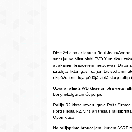
Diemžēl cīņa ar igauņu Raul Jeets/Andrus 
savu jauno Mitsubishi EVO X un tika uzska
ātrākajiem braucējiem, neizdevās. Divos
izrādījās liktenīgas –saņemtās soda minūte
ekipāžu ierindoja pēdējā vietā starp rallija 
Uzvara rallija 2 WD klasē un otrā vieta ral
Berķim/Edgaram Čeporjus.
Rallija R2 klasē uzvaru guva Ralfs Sirmaci
Ford Fiesta R2, viņš arī trešais rallijsprin
Open klasē.
No rallijsprinta braucējiem, kuriem ASRT ra