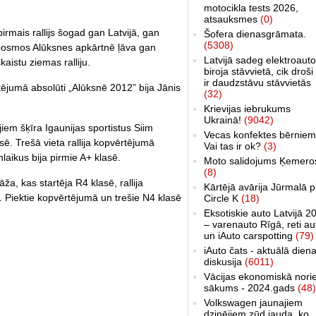
motocikla tests 2026,
atsauksmes
(0)
pirmais rallijs šogad gan Latvijā, gan
Šofera dienasgrāmata.
(5308)
mposmos Alūksnes apkārtnē ļāva gan
Latvijā sadeg elektroauto
kaistu ziemas ralliju.
biroja stāvvietā, cik droši 
ir daudzstāvu stāvvietās
rtējumā absolūti „Alūksnē 2012” bija Jānis
(32)
Krievijas iebrukums
Ukrainā!
(9042)
iem šķīra Igaunijas sportistus Siim
Vecas konfektes bērniem
sē. Trešā vieta rallija kopvērtējumā
Vai tas ir ok?
(3)
nlaikus bija pirmie A+ klasē.
Moto salidojums Ķemero
(8)
ža, kas startēja R4 klasē, rallija
Kārtējā avārija Jūrmalā p
ā. Piektie kopvērtējumā un trešie N4 klasē
Circle K
(18)
Eksotiskie auto Latvijā 2
– varenauto Rīgā, reti au
un iAuto carspotting
(79)
iAuto čats - aktuālā dien
diskusija
(6011)
Vācijas ekonomiskā nori
sākums - 2024.gads
(48)
Volkswagen jaunajiem
dzinējiem zūd jauda, ko