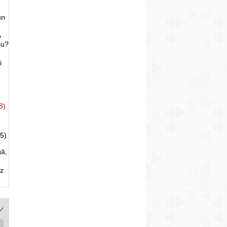
un
o
bu?
i
8)
5)
gā,
uz