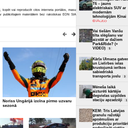
T6 – jauns
elektriskais SUV ar
ot, kopēt vai reproducēt citos interneta portālos, masu
modernām
o.lv publicētajiem materiāliem bez rakstiskas EON SIA
tehnoloģijām Ķīnai
Vai tiešām Vanšu
tilta slēgšanu var
aizstāt ar dažiem
Park&Ride? (+
VIDEO)
5
Kārļa Ulmaņa gatve
un Lielirbes ielas
krustojumā ierīkos
sabiedriskā
transporta joslu
3
Mēneša laikā
aizturēti kārtējie
degvielas uzpildes
staciju apzadzēji
Noriss Ungārijā izcīna pirmo uzvaru
Seska ekipāža Igaunijas ral
1
sezonā
kopvērtējumā zaudē vienu 
Latvijas fani uzmundrina 
KEM: Trīs Latvijas
Sesku un Renāru Franci pi
granulu ražotāji
WRC Delfi rallija Igaunijā 
apņēmušies ar
produkciju prioritār
nodrošināt vietējo