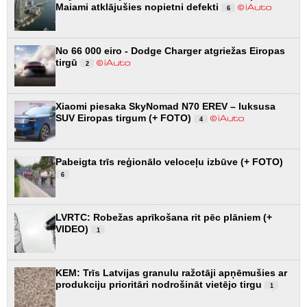
Maiami atklājušies nopietni defekti
6
No 66 000 eiro - Dodge Charger atgriežas Eiropas
tirgū
2
Xiaomi piesaka SkyNomad N70 EREV – luksusa
SUV Eiropas tirgum (+ FOTO)
4
Pabeigta trīs reģionālo veloceļu izbūve (+ FOTO)
6
LVRTC: Robežas aprīkošana rit pēc plāniem (+
VIDEO)
1
KEM: Trīs Latvijas granulu ražotāji apņēmušies ar
produkciju prioritāri nodrošināt vietējo tirgu
1