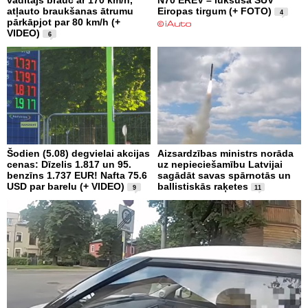
atļauto braukšanas ātrumu
Eiropas tirgum (+ FOTO)
4
pārkāpjot par 80 km/h (+
VIDEO)
6
Šodien (5.08) degvielai akcijas
Aizsardzības ministrs norāda
cenas: Dīzelis 1.817 un 95.
uz nepieciešamību Latvijai
benzīns 1.737 EUR! Nafta 75.6
sagādāt savas spārnotās un
USD par barelu (+ VIDEO)
ballistiskās raķetes
9
11