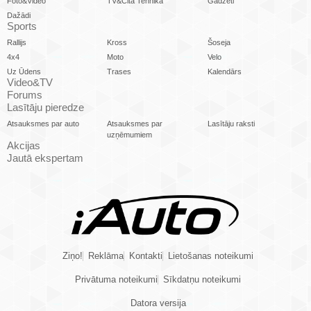
Foto&Video
TV&Cita Tehnika
Gadžeti
Dažādi
Sports
Rallijs
Kross
Šoseja
4x4
Moto
Velo
Uz Ūdens
Trases
Kalendārs
Video&TV
Forums
Lasītāju pieredze
Atsauksmes par auto
Atsauksmes par
Lasītāju raksti
uzņēmumiem
Akcijas
Jautā ekspertam
Ziņo!
Reklāma
Kontakti
Lietošanas noteikumi
Privātuma noteikumi
Sīkdatņu noteikumi
Datora versija