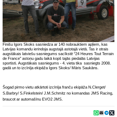
Finišu Igors Skoks sasniedza ar 140 nobrauktiem apļiem, kas
Latvijas komandu ierindoja augstajā astotajā vietā. Tas ir otrais
augstākais latviešu sasniegums sacīkstē “24 Heures Tout Terrain
de France” astoņu gadu laikā kopš tajās piedalās Latvijas
sportisti. Augstākais sasniegums - 4. vieta tika sasniegts 2008.
gadā un to izcīnīja ekipāža Igors Skoks/ Māris Saukāns.
Šogad pirmo vietu atkārtoti izcīnīja franču ekipāža N.Clerget/
S.Barbry/ S.Finkelstein/ J.M.Schmitz no komandas JMS Racing,
braucot ar automašīnu EVO2 JMS.