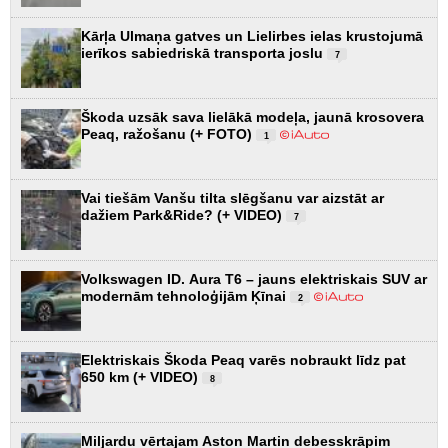
Kārļa Ulmaņa gatves un Lielirbes ielas krustojumā
ierīkos sabiedriskā transporta joslu
7
Škoda uzsāk sava lielākā modeļa, jaunā krosovera
Peaq, ražošanu (+ FOTO)
1
Vai tiešām Vanšu tilta slēgšanu var aizstāt ar
dažiem Park&Ride? (+ VIDEO)
7
Volkswagen ID. Aura T6 – jauns elektriskais SUV ar
modernām tehnoloģijām Ķīnai
2
Elektriskais Škoda Peaq varēs nobraukt līdz pat
650 km (+ VIDEO)
8
Miljardu vērtajam Aston Martin debesskrāpim