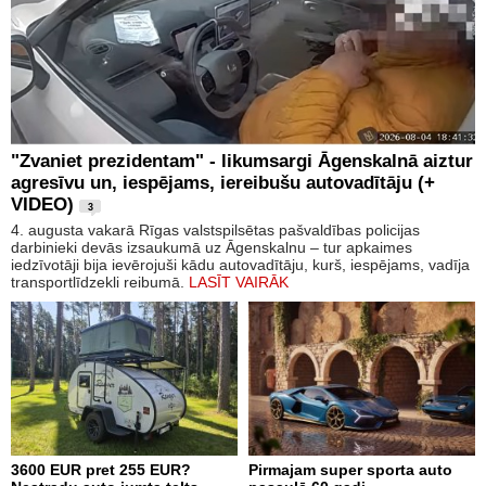
"Zvaniet prezidentam" - likumsargi Āgenskalnā aiztur
agresīvu un, iespējams, iereibušu autovadītāju (+
VIDEO)
3
4. augusta vakarā Rīgas valstspilsētas pašvaldības policijas
darbinieki devās izsaukumā uz Āgenskalnu – tur apkaimes
iedzīvotāji bija ievērojuši kādu autovadītāju, kurš, iespējams, vadīja
transportlīdzekli reibumā.
LASĪT VAIRĀK
3600 EUR pret 255 EUR?
Pirmajam super sporta auto