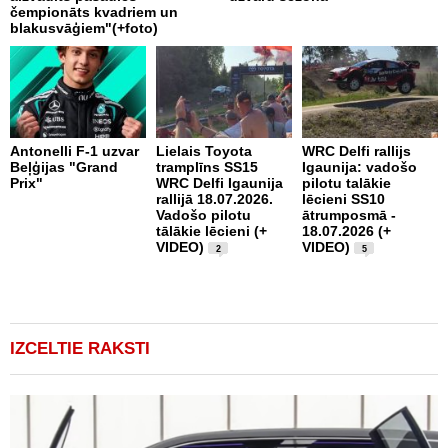
čempionāts kvadriem un
p
blakusvāģiem"(+foto)
u
R
W
V
Antonelli F-1 uzvar
Lielais Toyota
WRC Delfi rallijs
Beļģijas "Grand
tramplīns SS15
Igaunija: vadošo
Prix"
WRC Delfi Igaunija
pilotu talākie
rallijā 18.07.2026.
lēcieni SS10
P
Vadošo pilotu
ātrumposmā -
k
tālākie lēcieni (+
18.07.2026 (+
u
VIDEO)
VIDEO)
"
2
5
IZCELTIE RAKSTI