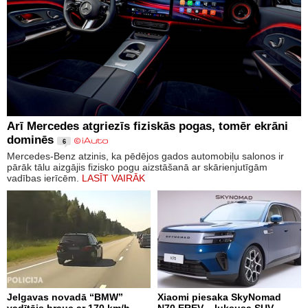
Arī Mercedes atgriezīs fiziskās pogas, tomēr ekrāni
dominēs
6
Mercedes-Benz atzinis, ka pēdējos gados automobiļu salonos ir
pārāk tālu aizgājis fizisko pogu aizstāšanā ar skārienjutīgām
vadības ierīcēm.
LASĪT VAIRĀK
Jelgavas novadā “BMW”
Xiaomi piesaka SkyNomad
vadītājs brauc ar 170 km/h,
N70 EREV – luksusa SUV