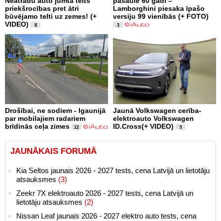
Neatradu auto jumta telts
pasaulē 60 gadi –
priekšrocības pret ātri
Lamborghini piesaka īpašo
būvējamo telti uz zemes! (+
versiju 99 vienībās (+ FOTO)
VIDEO)
8
3
Drošībai, ne sodiem - Igaunijā
Jaunā Volkswagen cerība-
par mobilajiem radariem
elektroauto Volkswagen
brīdinās ceļa zimes
ID.Cross(+ VIDEO)
12
5
JAUNĀKAIS FORUMĀ
Kia Seltos jaunais 2026 - 2027 tests, cena Latvijā un lietotāju
atsauksmes
(3)
Zeekr 7X elektroauto 2026 - 2027 tests, cena Latvijā un
lietotāju atsauksmes
(2)
Nissan Leaf jaunais 2026 - 2027 elektro auto tests, cena