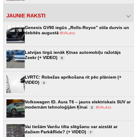
JAUNIE RAKSTI
Genesis GV90 iegūs „Rolls-Royce” stila durvis un
debitēs augustā
Latvijas tirgū ienāk Ķīnas automobiļu ražotājs
Zeekr (+ VIDEO)
5
LVRTC: Robežas aprīkošana rit pēc plāniem (+
VIDEO)
1
Volkswagen ID. Aura T6 – jauns elektriskais SUV ar
modernām tehnoloģijām Ķīnai
2
Vai tiešām Vanšu tilta slēgšanu var aizstāt ar
dažiem Park&Ride? (+ VIDEO)
7