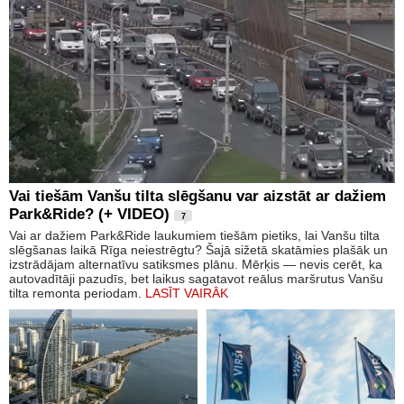
Vai tiešām Vanšu tilta slēgšanu var aizstāt ar dažiem
Park&Ride? (+ VIDEO)
7
Vai ar dažiem Park&Ride laukumiem tiešām pietiks, lai Vanšu tilta
slēgšanas laikā Rīga neiestrēgtu? Šajā sižetā skatāmies plašāk un
izstrādājam alternatīvu satiksmes plānu. Mērķis — nevis cerēt, ka
autovadītāji pazudīs, bet laikus sagatavot reālus maršrutus Vanšu
tilta remonta periodam.
LASĪT VAIRĀK