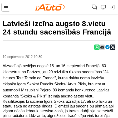
Latvieši izcīna augsto 8.vietu
24 stundu sacensībās Francijā
19.septembris 2012 10:30
Aizvadītajā nedēļas nogalē 15. un 16. septembrī Francijā, 60
kilometrus no Parīzes, jau 20 reizi tika rīkotas sacensības “24
Heures Tout Terrain de France”, kurās dalību ņēma latviešu
ekipāža Igors Skoks/ Rūdolfs Skoks/ Arvis Piķis, braucot ar
automobili Mitsubishi Pajero. 90 komandu konkurencē Latvijas
komanda “Skoks & Piķis” izcīnīja augsto astoto vietu.
Kvalifikācijas braucienā Igors Skoks uzrādīja 17. ātrāko laiku un
startu sāka no astotās rindas. Diemžēl jau sacensību pirmajā aplī
viņam nācās iebraukt servisa zonā, jo trases dubļi bija piemetuši
pilnu radiatoru. Līdz ar to, atgriežoties trasē, cīņu viņš turpināja