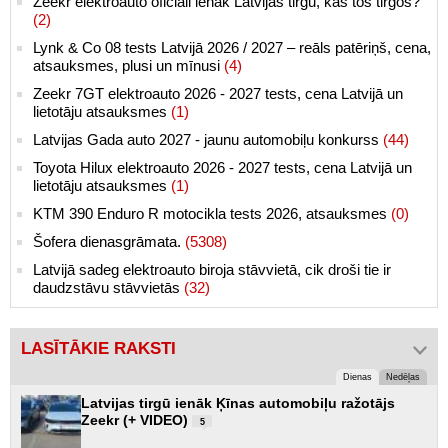
Zeekr elektroauto oficiāli ienāk Latvijas tirgū, kas tos tirgos?
(2)
Lynk & Co 08 tests Latvijā 2026 / 2027 – reāls patēriņš, cena,
atsauksmes, plusi un mīnusi
(4)
Zeekr 7GT elektroauto 2026 - 2027 tests, cena Latvijā un
lietotāju atsauksmes
(1)
Latvijas Gada auto 2027 - jaunu automobiļu konkurss
(44)
Toyota Hilux elektroauto 2026 - 2027 tests, cena Latvijā un
lietotāju atsauksmes
(1)
KTM 390 Enduro R motocikla tests 2026, atsauksmes
(0)
Šofera dienasgrāmata.
(5308)
Latvijā sadeg elektroauto biroja stāvvietā, cik droši tie ir
daudzstāvu stāvvietās
(32)
LASĪTĀKIE RAKSTI
Dienas
Nedēļas
Latvijas tirgū ienāk Ķīnas automobiļu ražotājs
Zeekr (+ VIDEO)
5