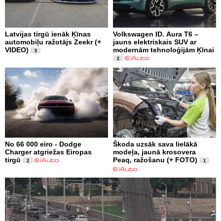
Latvijas tirgū ienāk Ķīnas
Volkswagen ID. Aura T6 –
automobiļu ražotājs Zeekr (+
jauns elektriskais SUV ar
VIDEO)
modernām tehnoloģijām Ķīnai
5
2
No 66 000 eiro - Dodge
Škoda uzsāk sava lielākā
Charger atgriežas Eiropas
modeļa, jaunā krosovera
tirgū
Peaq, ražošanu (+ FOTO)
2
1