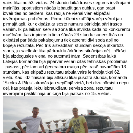
vairs tikai no 53. vietas. 24 stundu laikā trases segums ievērojami
mainījās, sportistiem nācās izbaudīt gan dubļus, gan prast
izvairīties no bedrēm, kas radīja ne vienai vien ekipāžai
ievērojamas problēmas. Pirmo kūleni skatītāji varēja vērot jau
pirmajā aplī, kur ekipāža ar sesto numuru pārlidoja pāri trases
valnim. Ik pa laikam servisa zonā tika atvilkta kāda no konkurentu
mašīnām, kas ir pierasta lieta šādās 24 stundu sacensībās un
ekipāžai par šādu pakalpojumu tiek atņemti divi soda apļi no
kopējā rezultāta. Pēc trīs aizvadītām stundām sekoja atkārtots
starts, jo sacīkste tika pārtraukta ārkārtas situācijas dēļ - pēkšņi
bija aizdegusies viena no automašīnām. Sacensības laikā
Latvijas komandai bija jāpārvar vēl arī citas tehniskas problēmas
–pusass, pēc tam arī ģeneratora maiņa pēc trasē pavadītām 13
stundām, kas ekipāžu rezultātu tabulā vairs ierindoja tikai 62.
vietā. Kad līdz finišam biju atlikusi tikai pusotra stunda, komanda
“Skoks & Piķis” atradās jau septītajā vietā, bet divu pārsistu riepu
dēļ, kas prasīja lieku iebraukšanu servisa zonā, rezultātu
ievērojami pasliktināja un cīņa bija jāatsāk no 15. vietas.