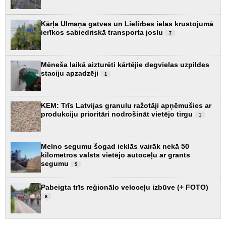
Kārļa Ulmaņa gatves un Lielirbes ielas krustojumā
ierīkos sabiedriskā transporta joslu
7
Mēneša laikā aizturēti kārtējie degvielas uzpildes
staciju apzadzēji
1
KEM: Trīs Latvijas granulu ražotāji apņēmušies ar
produkciju prioritāri nodrošināt vietējo tirgu
1
Melno segumu šogad ieklās vairāk nekā 50
kilometros valsts vietējo autoceļu ar grants
segumu
5
Pabeigta trīs reģionālo veloceļu izbūve (+ FOTO)
6