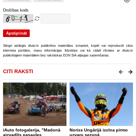
Drošības kods
Stingri aizliegts iAuto.lv publicētos materiālus izmantot, kopēt vai reproducēt citos
interneta portālos, masu informācijas līdzekļos vai kā citādi rīkoties ar iAuto.lv
publicētajiem materiāliem bez rakstiskas EON SIA atļaujas saņemšanas.
CITI RAKSTI
iAuto fotogalerija, "Madonā
Noriss Ungārijā izcīna pirmo
S
aizvadīts pasaules
uzvaru sezonā
k