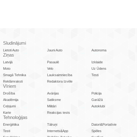
Sludinājumi
Lietoti Auto
Jauni Auto
Autonoma
Ziņas
Latvijā
Pasaulē
Izklaide
Moto
Velo
Uz Ūdens
Smagā Tehnika
Lauksaimniecība
Testi
Reklāmraksti
Redaktora Izvēle
Vīriem
Drošība
Avārijas
Policija
Akadēmija
Satiksme
Garāžā
Ceļojumi
Militāri
Autoklubi
Karte
Reakcijas tests
Tehnoloģijas
Enerģētika
Tālruņi
Datori&Portatīvie
Testi
Internets&App
Spēles