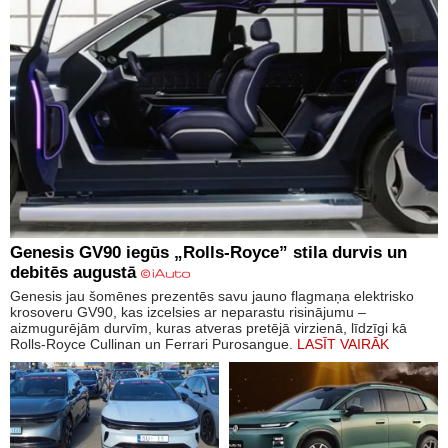
Genesis GV90 iegūs „Rolls-Royce” stila durvis un
debitēs augustā
Genesis jau šomēnes prezentēs savu jauno flagmaņa elektrisko
krosoveru GV90, kas izcelsies ar neparastu risinājumu –
aizmugurējām durvīm, kuras atveras pretējā virzienā, līdzīgi kā
Rolls-Royce Cullinan un Ferrari Purosangue.
LASĪT VAIRĀK