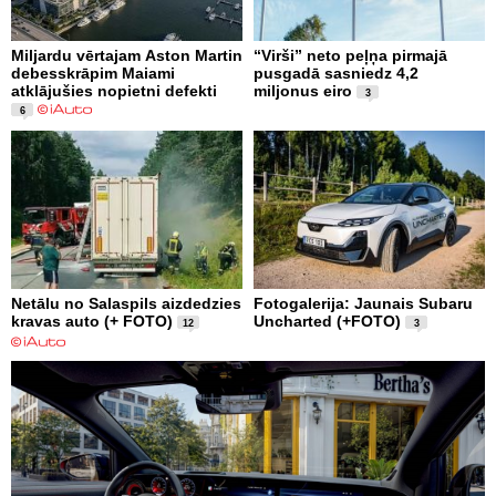
Miljardu vērtajam Aston Martin
“Virši” neto peļņa pirmajā
debesskrāpim Maiami
pusgadā sasniedz 4,2
atklājušies nopietni defekti
miljonus eiro
3
6
Netālu no Salaspils aizdedzies
Fotogalerija: Jaunais Subaru
kravas auto (+ FOTO)
Uncharted (+FOTO)
12
3