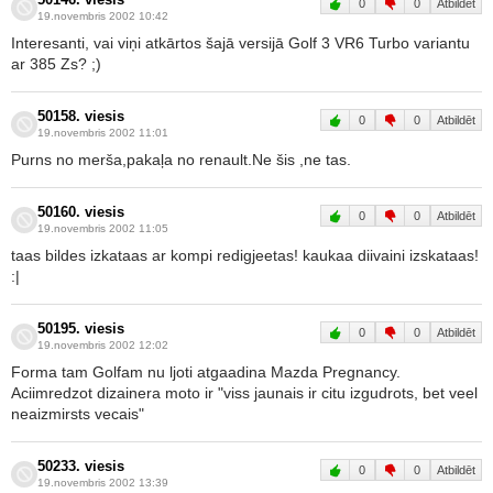
50146. viesis
0
0
Atbildēt
19.novembris 2002 10:42
Interesanti, vai viņi atkārtos šajā versijā Golf 3 VR6 Turbo variantu
ar 385 Zs? ;)
50158. viesis
0
0
Atbildēt
19.novembris 2002 11:01
Purns no merša,pakaļa no renault.Ne šis ,ne tas.
50160. viesis
0
0
Atbildēt
19.novembris 2002 11:05
taas bildes izkataas ar kompi redigjeetas! kaukaa diivaini izskataas!
:|
50195. viesis
0
0
Atbildēt
19.novembris 2002 12:02
Forma tam Golfam nu ljoti atgaadina Mazda Pregnancy.
Aciimredzot dizainera moto ir "viss jaunais ir citu izgudrots, bet veel
neaizmirsts vecais"
50233. viesis
0
0
Atbildēt
19.novembris 2002 13:39