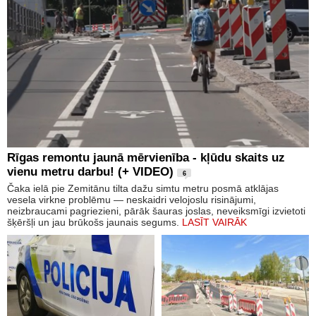
Rīgas remontu jaunā mērvienība - kļūdu skaits uz
vienu metru darbu! (+ VIDEO)
6
Čaka ielā pie Zemitānu tilta dažu simtu metru posmā atklājas
vesela virkne problēmu — neskaidri velojoslu risinājumi,
neizbraucami pagriezieni, pārāk šauras joslas, neveiksmīgi izvietoti
šķēršļi un jau brūkošs jaunais segums.
LASĪT VAIRĀK