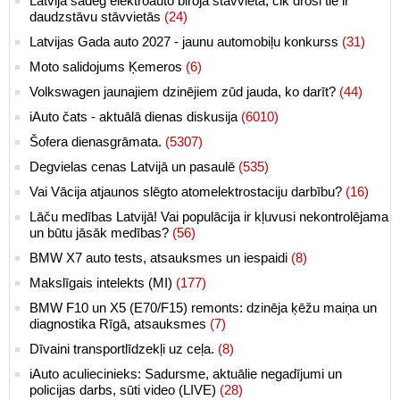
Latvijā sadeg elektroauto biroja stāvvietā, cik droši tie ir
daudzstāvu stāvvietās
(24)
Latvijas Gada auto 2027 - jaunu automobiļu konkurss
(31)
Moto salidojums Ķemeros
(6)
Volkswagen jaunajiem dzinējiem zūd jauda, ko darīt?
(44)
iAuto čats - aktuālā dienas diskusija
(6010)
Šofera dienasgrāmata.
(5307)
Degvielas cenas Latvijā un pasaulē
(535)
Vai Vācija atjaunos slēgto atomelektrostaciju darbību?
(16)
Lāču medības Latvijā! Vai populācija ir kļuvusi nekontrolējama
un būtu jāsāk medības?
(56)
BMW X7 auto tests, atsauksmes un iespaidi
(8)
Makslīgais intelekts (MI)
(177)
BMW F10 un X5 (E70/F15) remonts: dzinēja ķēžu maiņa un
diagnostika Rīgā, atsauksmes
(7)
Dīvaini transportlīdzekļi uz ceļa.
(8)
iAuto aculiecinieks: Sadursme, aktuālie negadījumi un
policijas darbs, sūti video (LIVE)
(28)