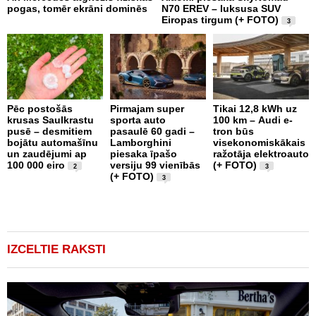
pogas, tomēr ekrāni dominēs
N70 EREV – luksusa SUV
p
Eiropas tirgum (+ FOTO)
g
3
e
Pēc postošās
Pirmajam super
Tikai 12,8 kWh uz
krusas Saulkrastu
sporta auto
100 km – Audi e-
D
pusē – desmitiem
pasaulē 60 gadi –
tron būs
-
bojātu automašīnu
Lamborghini
visekonomiskākais
m
un zaudējumi ap
piesaka īpašo
ražotāja elektroauto
r
100 000 eiro
versiju 99 vienībās
(+ FOTO)
c
2
3
(+ FOTO)
3
IZCELTIE RAKSTI