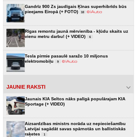
Gandrīz 900 Zs jaudīgais Ķīnas superhibrīds būs
pieejams Eiropā (+ FOTO)
10
Rīgas remontu jaunā mērvienība - kļūdu skaits uz
vienu metru darbu! (+ VIDEO)
6
Tesla pirmie pasaulē saražo 10 miljonus
elektromobiļu
9
JAUNIE RAKSTI
Jaunais KIA Seltos nāks palīgā populārajam KIA
Sportage (+ VIDEO)
Aizsardzības ministrs norāda uz nepieciešamību
Latvijai sagādāt savas spārnotās un ballistiskās
raķetes
1