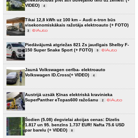
VIDEO)
4
Tikai 12,8 kWh uz 100 km – Audi e-tron būs
visekonomiskākais ražotāja elektroauto (+ FOTO)
3
Piedāvājumā atgriežas 821 Zs jaudīgais Shelby F-
150 Super Snake Sport (+ FOTO)
9
Jaunā Volkswagen cerība- elektroauto
Volkswagen ID.Cross(+ VIDEO)
4
Austrijā uzsāk Ķīnas elektriskā kravinieka
SuperPanther eTopas600 ražošanu
2
Šodien (5.08) degvielai akcijas cenas: Dīzelis
1.817 un 95. benzīns 1.737 EUR! Nafta 75.6 USD
par barelu (+ VIDEO)
8