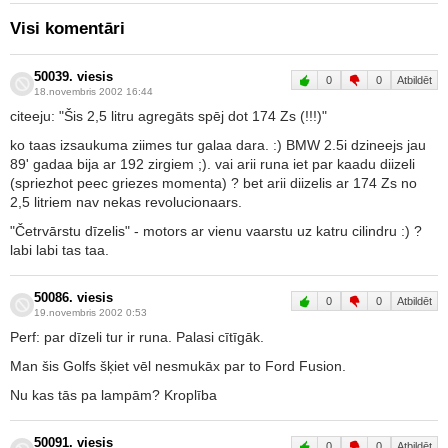
Visi komentāri
50039. viesis
0
0
Atbildēt
18.novembris 2002 16:44
citeeju: "Šis 2,5 litru agregāts spēj dot 174 Zs (!!!)"
ko taas izsaukuma ziimes tur galaa dara. :) BMW 2.5i dzineejs jau
89' gadaa bija ar 192 zirgiem ;). vai arii runa iet par kaadu diizeli
(spriezhot peec griezes momenta) ? bet arii diizelis ar 174 Zs no
2,5 litriem nav nekas revolucionaars.
"Četrvārstu dīzelis" - motors ar vienu vaarstu uz katru cilindru :) ?
labi labi tas taa.
50086. viesis
0
0
Atbildēt
19.novembris 2002 0:53
Perf: par dīzeli tur ir runa. Palasi cītīgāk.
Man šis Golfs šķiet vēl nesmukāx par to Ford Fusion.
Nu kas tās pa lampām? Kroplība
50091. viesis
0
0
Atbildēt