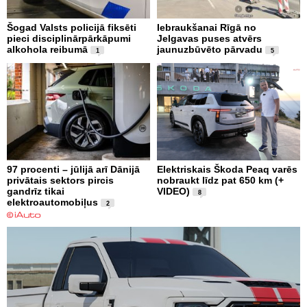
Šogad Valsts policijā fiksēti
Iebraukšanai Rīgā no
pieci disciplinārpārkāpumi
Jelgavas puses atvērs
alkohola reibumā
jaunuzbūvēto pārvadu
1
5
97 procenti – jūlijā arī Dānijā
Elektriskais Škoda Peaq varēs
privātais sektors pircis
nobraukt līdz pat 650 km (+
gandrīz tikai
VIDEO)
8
elektroautomobiļus
2