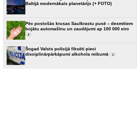
Baltijā modernākais planetārijs (+ FOTO)
Pēc postošās krusas Saulkrastu pusē – desmitiem
bojātu automašīnu un zaudējumi ap 100 000 eiro
2
Šogad Valsts policijā fiksēti pieci
disciplinārpārkāpumi alkohola reibumā
1