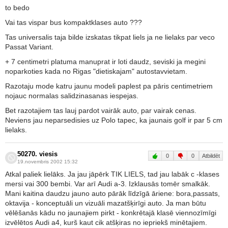
to bedo
Vai tas vispar bus kompaktklases auto ???
Tas universalis taja bilde izskatas tikpat liels ja ne lielaks par veco
Passat Variant.
+ 7 centimetri platuma manuprat ir loti daudz, seviski ja megini
noparkoties kada no Rigas "dietiskajam" autostavvietam.
Razotaju mode katru jaunu modeli paplest pa pāris centimetriem
nojauc normalas salidzinasanas iespejas.
Bet razotajiem tas lauj pardot vairāk auto, par vairak cenas.
Neviens jau neparsedisies uz Polo tapec, ka jaunais golf ir par 5 cm
lielaks.
50270. viesis
0
0
Atbildēt
19.novembris 2002 15:32
Atkal paliek lielāks. Ja jau jāpērk TIK LIELS, tad jau labāk c -klases
mersi vai 300 bembi. Var arī Audi a-3. Izklausās tomēr smalkāk.
Mani kaitina daudzu jauno auto pārāk līdzīgā āriene: bora,passats,
oktavija - konceptuāli un vizuāli mazatšķirīgi auto. Ja man būtu
vēlēšanās kādu no jaunajiem pirkt - konkrētajā klasē viennozīmīgi
izvēlētos Audi a4, kurš kaut cik atšķiras no iepriekš minētajiem.