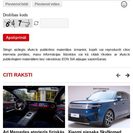
Pievienot bildi
Pievienot video
Drošības kods
Stingri aizliegts iAuto.lv publicētos materiālus izmantot, kopēt vai reproducēt citos
interneta portālos, masu informācijas līdzekļos vai kā citādi rīkoties ar iAuto.lv
publicētajiem materiāliem bez rakstiskas EON SIA atļaujas saņemšanas.
CITI RAKSTI
Arī Mercedes atgriezīs fiziskās
Xiaomi piesaka SkyNomad
9