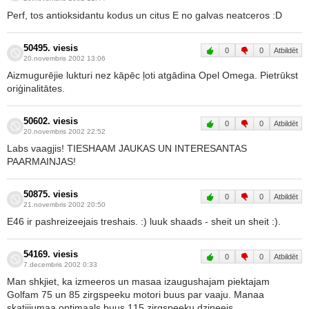
Perf, tos antioksidantu kodus un citus E no galvas neatceros :D
50495. viesis
0
0
Atbildēt
20.novembris 2002 13:06
Aizmugurējie lukturi nez kāpēc ļoti atgādina Opel Omega. Pietrūkst
oriģinalitātes.
50602. viesis
0
0
Atbildēt
20.novembris 2002 22:52
Labs vaagjis! TIESHAAM JAUKAS UN INTERESANTAS
PAARMAINJAS!
50875. viesis
0
0
Atbildēt
21.novembris 2002 20:50
E46 ir pashreizeejais treshais. :) luuk shaads - sheit un sheit :).
54169. viesis
0
0
Atbildēt
7.decembris 2002 0:33
Man shkjiet, ka izmeeros un masaa izaugushajam piektajam
Golfam 75 un 85 zirgspeeku motori buus par vaaju. Manaa
skatiijumaa optimaals buus 115 zirgspeeku dzineejs.