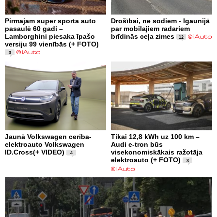
Pirmajam super sporta auto
Drošībai, ne sodiem - Igaunijā
pasaulē 60 gadi –
par mobilajiem radariem
Lamborghini piesaka īpašo
brīdinās ceļa zimes
12
versiju 99 vienībās (+ FOTO)
3
Jaunā Volkswagen cerība-
Tikai 12,8 kWh uz 100 km –
elektroauto Volkswagen
Audi e-tron būs
ID.Cross(+ VIDEO)
visekonomiskākais ražotāja
4
elektroauto (+ FOTO)
3