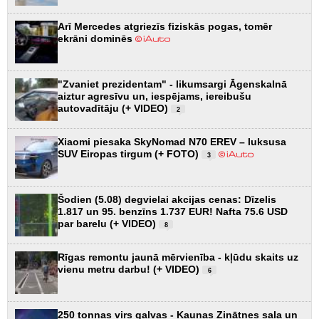
Arī Mercedes atgriezīs fiziskās pogas, tomēr
ekrāni dominēs
"Zvaniet prezidentam" - likumsargi Āgenskalnā
aiztur agresīvu un, iespējams, iereibušu
autovadītāju (+ VIDEO)
2
Xiaomi piesaka SkyNomad N70 EREV – luksusa
SUV Eiropas tirgum (+ FOTO)
3
Šodien (5.08) degvielai akcijas cenas: Dīzelis
1.817 un 95. benzīns 1.737 EUR! Nafta 75.6 USD
par barelu (+ VIDEO)
8
Rīgas remontu jaunā mērvienība - kļūdu skaits uz
vienu metru darbu! (+ VIDEO)
6
250 tonnas virs galvas - Kauņas Zinātnes sala un