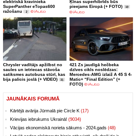
elektriskā kravinieka
Ķīnas superhibrīds būs
SuperPanther eTopas600
pieejams Eiropā (+ FOTO)
10
ražošanu
2
Chrysler vadītājs apžilbst no
421 Zs jaudīgā hečbeka
saules un ietriecas stāvoša
dzīves cikls noslēdzas:
satiksmes autobusa stūrī, kas
Mercedes-AMG izlaiž A 45 S 4-
bija palicis joslā (+ VIDEO)
Matic+ “Final Edition” (+
31
FOTO)
JAUNĀKAIS FORUMĀ
Kārtējā avārija Jūrmalā pie Circle K
(17)
Krievijas iebrukums Ukrainā!
(9034)
Vācijas ekonomiskā norieta sākums - 2024.gads
(48)