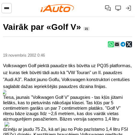
Vairāk par «Golf V»
21
19.novembris 2002 0:46
Volkswagen Golf piektā paaudze tiks būvēta uz PQ35 platformas,
uz kuras tiek būvēti tādi auto kā "VW Touran" un II. paaudzes
"Audi A3". Radot jauno Golfu, Volkswagen konstruktori centušies
saglabāt dažas iepriekšējās paaudzes dizaina līnijas.
Tiesa, jaunais "Volkwagen Golf V" paaugsies - tas kļūs jūtami
lielāks, kas to pietuvinās nākošajai klasei. Tas kļūs par 5
centimetriem garāks un par 7 centimetriem platāks. "Golf V"
riteņu bāze izaugs līdz ~2,6 metriem, kas dos vairāk vietas
aizmugurējiem pasažieriem.
Bāzes versija saņems 1,4 litru
dzinēju ar jaudu 75 Zs, kā arī jau no Polo pazīstamo 1,4 litru FSI
(85Zs) dzinēju. Karstākiem braucējiem Volkswagen piedāvās