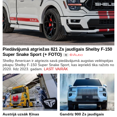
Piedāvājumā atgriežas 821 Zs jaudīgais Shelby F-150
Super Snake Sport (+ FOTO)
9
Shelby American ir atgriezis savā piedāvājumā augstas veiktspējas
pikapu Shelby F-150 Super Snake Sport, kas iepriekš tika ražots no
2020. līdz 2023. gadam.
LASĪT VAIRĀK
Austrijā uzsāk Ķīnas
Gandrīz 900 Zs jaudīgais