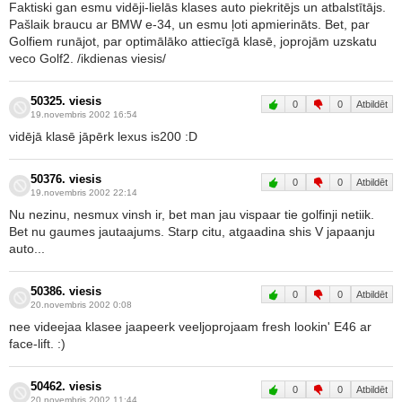
Faktiski gan esmu vidēji-lielās klases auto piekritējs un atbalstītājs.
Pašlaik braucu ar BMW e-34, un esmu ļoti apmierināts. Bet, par
Golfiem runājot, par optimālāko attiecīgā klasē, joprojām uzskatu
veco Golf2. /ikdienas viesis/
50325. viesis
0
0
Atbildēt
19.novembris 2002 16:54
vidējā klasē jāpērk lexus is200 :D
50376. viesis
0
0
Atbildēt
19.novembris 2002 22:14
Nu nezinu, nesmux vinsh ir, bet man jau vispaar tie golfinji netiik.
Bet nu gaumes jautaajums. Starp citu, atgaadina shis V japaanju
auto...
50386. viesis
0
0
Atbildēt
20.novembris 2002 0:08
nee videejaa klasee jaapeerk veeljoprojaam fresh lookin' E46 ar
face-lift. :)
50462. viesis
0
0
Atbildēt
20.novembris 2002 11:44