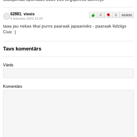
62881. viesis
0
0
Atbildēt
5.februāris 2003 22:00
taaa jau nekas tikai purns paaraak japaanisks - paaraak liidziigs
Civic :)
Tavs komentārs
Vārds
Komentārs