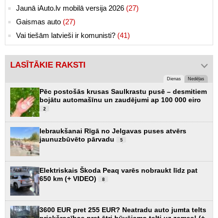
Jaunā iAuto.lv mobilā versija 2026
(27)
Gaismas auto
(27)
Vai tiešām latvieši ir komunisti?
(41)
LASĪTĀKIE RAKSTI
Dienas
Nedēļas
Pēc postošās krusas Saulkrastu pusē – desmitiem
bojātu automašīnu un zaudējumi ap 100 000 eiro
2
Iebraukšanai Rīgā no Jelgavas puses atvērs
jaunuzbūvēto pārvadu
5
Elektriskais Škoda Peaq varēs nobraukt līdz pat
650 km (+ VIDEO)
8
3600 EUR pret 255 EUR? Neatradu auto jumta telts
priekšrocības pret ātri būvējamo telti uz zemes! (+