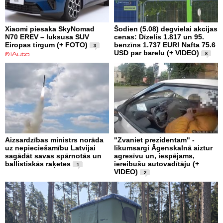
Xiaomi piesaka SkyNomad
Šodien (5.08) degvielai akcijas
N70 EREV – luksusa SUV
cenas: Dīzelis 1.817 un 95.
Eiropas tirgum (+ FOTO)
benzīns 1.737 EUR! Nafta 75.6
3
USD par barelu (+ VIDEO)
8
Aizsardzības ministrs norāda
"Zvaniet prezidentam" -
uz nepieciešamību Latvijai
likumsargi Āgenskalnā aiztur
sagādāt savas spārnotās un
agresīvu un, iespējams,
ballistiskās raķetes
iereibušu autovadītāju (+
1
VIDEO)
2