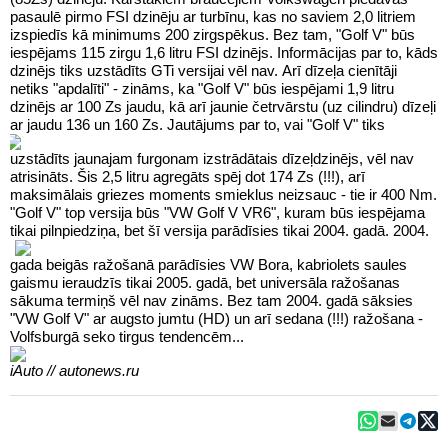
pasaulē pirmo FSI dzinēju ar turbīnu, kas no saviem 2,0 litriem
izspiedīs kā minimums 200 zirgspēkus. Bez tam, "Golf V" būs
iespējams 115 zirgu 1,6 litru FSI dzinējs. Informācijas par to, kāds
dzinējs tiks uzstādīts GTi versijai vēl nav. Arī dīzeļa cienītāji
netiks "apdalīti" - zināms, ka "Golf V" būs iespējami 1,9 litru
dzinējs ar 100 Zs jaudu, kā arī jaunie četrvārstu (uz cilindru) dīzeļi
ar jaudu 136 un 160 Zs.
Jautājums par to, vai "Golf V" tiks
uzstādīts jaunajam furgonam izstrādātais dīzeļdzinējs, vēl nav
atrisināts. Šis 2,5 litru agregāts spēj dot 174 Zs (!!!), arī
maksimālais griezes moments smieklus neizsauc - tie ir 400 Nm.
"Golf V" top versija būs "VW Golf V VR6", kuram būs iespējama
tikai pilnpiedziņa, bet šī versija parādīsies tikai 2004. gadā.
2004.
gada beigās ražošanā parādīsies VW Bora, kabriolets saules
gaismu ieraudzīs tikai 2005. gadā, bet universāla ražošanas
sākuma termiņš vēl nav zināms. Bez tam 2004. gadā sāksies
"VW Golf V" ar augsto jumtu (HD) un arī sedana (!!!) ražošana -
Volfsburgā seko tirgus tendencēm...
iAuto // autonews.ru