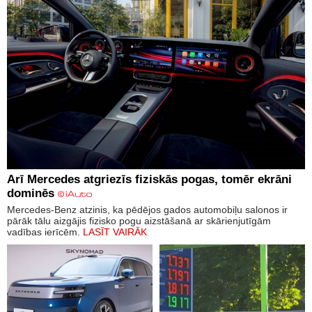
Arī Mercedes atgriezīs fiziskās pogas, tomēr ekrāni
dominēs
Mercedes-Benz atzinis, ka pēdējos gados automobiļu salonos ir
pārāk tālu aizgājis fizisko pogu aizstāšanā ar skārienjutīgām
vadības ierīcēm.
LASĪT VAIRĀK