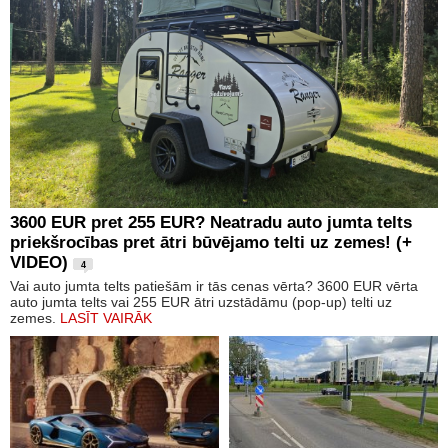
3600 EUR pret 255 EUR? Neatradu auto jumta telts
priekšrocības pret ātri būvējamo telti uz zemes! (+
VIDEO)
4
Vai auto jumta telts patiešām ir tās cenas vērta? 3600 EUR vērta
auto jumta telts vai 255 EUR ātri uzstādāmu (pop-up) telti uz
zemes.
LASĪT VAIRĀK