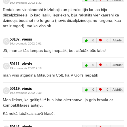
19.novembris 2002 1:32
Redaktors vienkaarshi ir izlabojis un pierakstiijis ka tas bija
diizeljdzineejs, jo kad lasiiju ieprieksh, bija rakstiits vienkaarshi ka
dzineejs buushot no furgona (nevis diizeljdzineejs no furgona, kaa
tas ir tagad). taa ka viss ok.
50107. viesis
0
0
Atbildēt
19.novembris 2002 9:01
Jā, man ar tās lampas baigi nepatik, bet citādāk būs labs!
50111. viesis
0
0
Atbildēt
19.novembris 2002 9:18
man viņš atgādina Mitsubishi Colt, ka V Golfs nepatīk
50119. viesis
0
0
Atbildēt
19.novembris 2002 9:40
Man liekas, ka golfiņš ir/ būs laba alternatīva, ja grib braukt ar
kompaktklases autiņu.
Kā nekā labākais savā klasē.