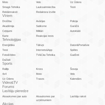
Moto
Velo
Uz Ūdens
Smagā Tehnika
Lauksaimniecība
Testi
Reklāmraksti
Redaktora Izvēle
Vīriem
Drošība
Avārijas
Policija
Akadēmija
Satiksme
Garāžā
Ceļojumi
Militāri
Autoklubi
Karte
Reakcijas tests
Tehnoloģijas
Enerģētika
Tālruņi
Datori&Portatīvie
Testi
Internets&App
Spēles
Foto&Video
TV&Cita Tehnika
Gadžeti
Dažādi
Sports
Rallijs
Kross
Šoseja
4x4
Moto
Velo
Uz Ūdens
Trases
Kalendārs
Video&TV
Forums
Lasītāju pieredze
Atsauksmes par auto
Atsauksmes par
Lasītāju raksti
uzņēmumiem
Akcijas