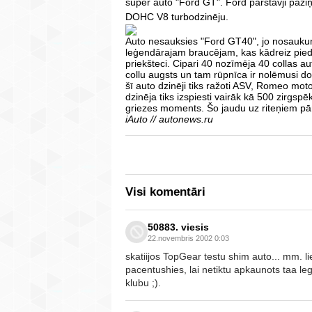
super auto "Ford GT". Ford pārstāvji paziņoj
DOHC V8 turbodzinēju.
Auto nesauksies "Ford GT40", jo nosauku
leģendārajam braucējam, kas kādreiz pied
priekšteci. Cipari 40 nozīmēja 40 collas a
collu augsts un tam rūpnīca ir nolēmusi 
šī auto dzinēji tiks ražoti ASV, Romeo moto
dzinēja tiks izspiesti vairāk kā 500 zirgspēk
griezes moments. Šo jaudu uz riteņiem p
iAuto // autonews.ru
Visi komentāri
50883. viesis
22.novembris 2002 0:03
skatiijos TopGear testu shim auto... mm. li
pacentushies, lai netiktu apkaunots taa le
klubu ;).