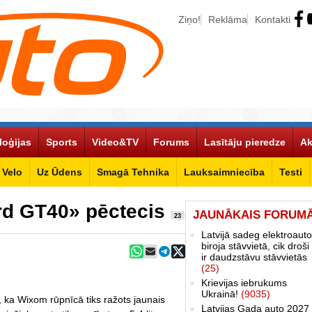
Ziņo!
Reklāma
Kontakti
loģijas
Sports
Video&TV
Forums
Lasītāju pieredze
Ak
Velo
Uz Ūdens
Smagā Tehnika
Lauksaimniecība
Testi
ord GT40» pēctecis
JAUNĀKAIS FORUM
23
Latvijā sadeg elektroauto
biroja stāvvietā, cik droši 
ir daudzstāvu stāvvietās
(25)
Krievijas iebrukums
Ukrainā!
(9035)
u, ka Wixom rūpnīcā tiks ražots jaunais
Latvijas Gada auto 2027 