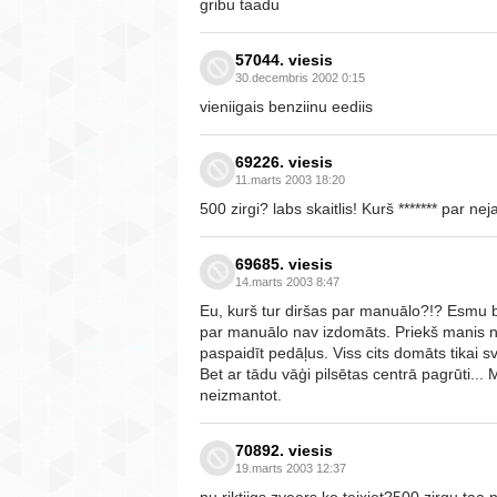
gribu taadu
57044. viesis
30.decembris 2002 0:15
vieniigais benziinu eediis
69226. viesis
11.marts 2003 18:20
500 zirgi? labs skaitlis! Kurš ******* par 
69685. viesis
14.marts 2003 8:47
Eu, kurš tur diršas par manuālo?!? Esmu
par manuālo nav izdomāts. Priekš manis not
paspaidīt pedāļus. Viss cits domāts tikai
Bet ar tādu vāģi pilsētas centrā pagrūti...
neizmantot.
70892. viesis
19.marts 2003 12:37
nu riktiigs zveers ko teixiet?500 zirgu taa n