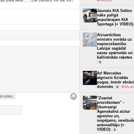
Jaunais KIA Seltos
nāks palīgā
populārajam KIA
Sportage (+ VIDEO)
Aizsardzības
ministrs norāda uz
nepieciešamību
Latvijai sagādāt
savas spārnotās un
ballistiskās raķetes
5
Arī Mercedes
atgriezīs fiziskās
pogas, tomēr ekrāni
dominēs
6
ot video
"Zvaniet
prezidentam" -
likumsargi
Āgenskalnā aiztur
agresīvu un,
iespējams, iereibuš
autovadītāju (+
VIDEO)
3