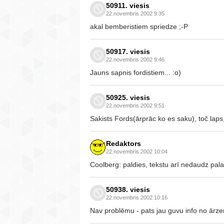
50911. viesis
22.novembris 2002 9:35
akal bemberistiem spriedze ;-P
50917. viesis
22.novembris 2002 9:46
Jauns sapnis fordistiem... :o)
50925. viesis
22.novembris 2002 9:51
Sakists Fords(ārprāc ko es saku), toč laps,
Redaktors
22.novembris 2002 10:04
Coolberg: paldies, tekstu arī nedaudz pala
50938. viesis
22.novembris 2002 10:16
Nav problēmu - pats jau guvu info no ārze