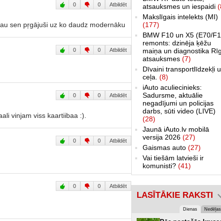
0
0
Atbildēt
atsauksmes un iespaidi
(
Makslīgais intelekts (MI)
i jau sen pŗgājuši uz ko daudz modernāku
(177)
BMW F10 un X5 (E70/F1
remonts: dzinēja ķēžu
0
0
Atbildēt
maiņa un diagnostika Rī
atsauksmes
(7)
Dīvaini transportlīdzekļi 
ceļa.
(8)
iAuto aculiecinieks:
Sadursme, aktuālie
0
0
Atbildēt
negadījumi un policijas
darbs, sūti video (LIVE)
li vinjam viss kaartiibaa :).
(28)
Jaunā iAuto.lv mobilā
versija 2026
(27)
0
0
Atbildēt
Gaismas auto
(27)
Vai tiešām latvieši ir
komunisti?
(41)
0
0
Atbildēt
LASĪTĀKIE RAKSTI
Dienas
Nedēļas