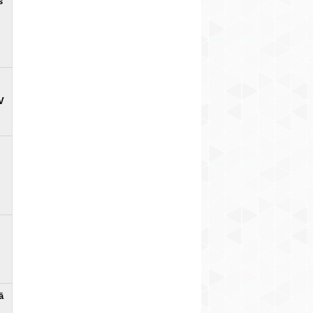
s
V
ā