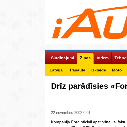
Sludinājumi
Ziņas
Vīriem
Tehno
Latvijā
Pasaulē
Izklaide
Moto
Drīz parādīsies «F
22.novembris 2002 0:01
Kompānija Ford oficiāli apstiprinājusi fakt