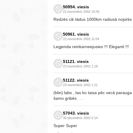
50954. viesis
22.novembris 2002 10:55
Redzēs cik tādus 1000km radiusā nopirks 
50961. viesis
22.novembris 2002 11:04
Legjenda reinkarneejusies !!! Eleganti !!!
51121. viesis
23.novembris 2002 1:18
51122. viesis
23.novembris 2002 1:21
(blin) labs , tas ko taisa pēc vecā paraug
šamo gribēs . . .
57043. viesis
30.decembris 2002 0:14
Super Super