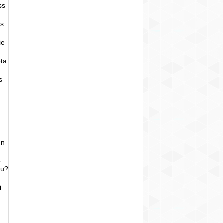
ss
as
ie
eta
s
un
o
bu?
i