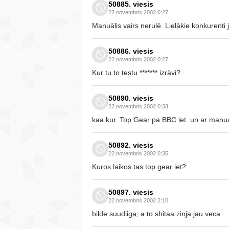
50885. viesis
22.novembris 2002 0:27
Manuālis vairs nerulē. Lielākie konkurent
50886. viesis
22.novembris 2002 0:27
Kur tu to testu ******* izrāvi?
50890. viesis
22.novembris 2002 0:33
kaa kur. Top Gear pa BBC iet. un ar manuaa
50892. viesis
22.novembris 2002 0:35
Kuros laikos tas top gear iet?
50897. viesis
22.novembris 2002 2:10
bilde suudiiga, a to shitaa zinja jau veca