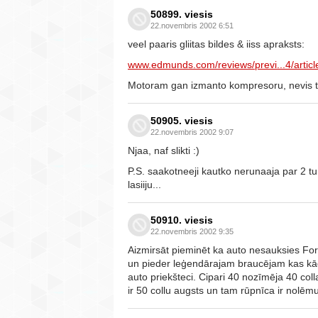
50899. viesis
22.novembris 2002 6:51
veel paaris gliitas bildes & iiss apraksts:
www.edmunds.com/reviews/previ...4/articl
Motoram gan izmanto kompresoru, nevis t
50905. viesis
22.novembris 2002 9:07
Njaa, naf slikti :)
P.S. saakotneeji kautko nerunaaja par 2 t
lasiiju...
50910. viesis
22.novembris 2002 9:35
Aizmirsāt pieminēt ka auto nesauksies F
un pieder leģendārajam braucējam kas kād
auto priekšteci. Cipari 40 nozīmēja 40 col
ir 50 collu augsts un tam rūpnīca ir nol