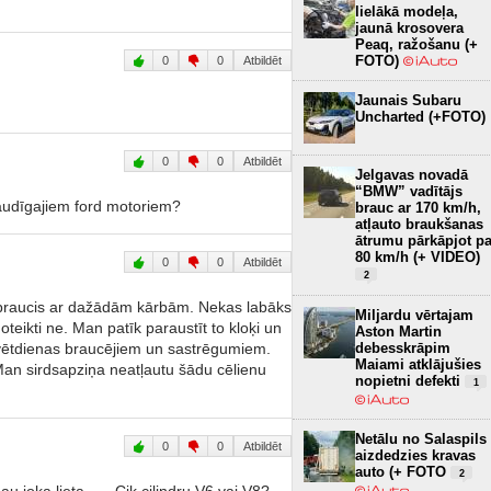
lielākā modeļa,
jaunā krosovera
Peaq, ražošanu (+
FOTO)
0
0
Atbildēt
Jaunais Subaru
Uncharted (+FOTO)
0
0
Atbildēt
Jelgavas novadā
“BMW” vadītājs
nejaudīgajiem ford motoriem?
brauc ar 170 km/h,
atļauto braukšanas
ātrumu pārkāpjot pa
80 km/h (+ VIDEO)
0
0
Atbildēt
2
 braucis ar dažādām kārbām. Nekas labāks
Miljardu vērtajam
eikti ne. Man patīk paraustīt to kloķi un
Aston Martin
 svētdienas braucējiem un sastrēgumiem.
debesskrāpim
Maiami atklājušies
 Man sirdsapziņa neatļautu šādu cēlienu
nopietni defekti
1
Netālu no Salaspils
0
0
Atbildēt
aizdedzies kravas
auto (+ FOTO
2
au joka lieta ......Cik cilindru V6 vai V8?