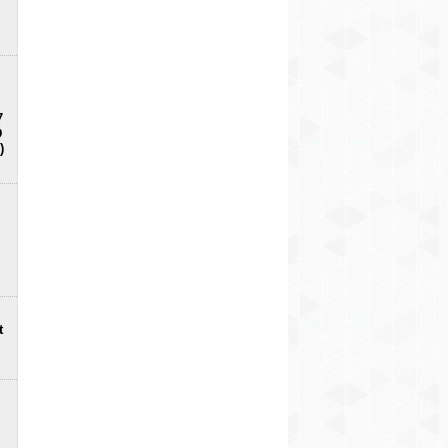
7
D
)
t