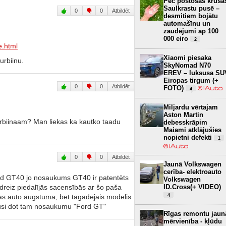
Pēc postošās krusa
Saulkrastu pusē –
0
0
Atbildēt
desmitiem bojātu
automašīnu un
zaudējumi ap 100
000 eiro
2
e.html
Xiaomi piesaka
urbiinu.
SkyNomad N70
EREV – luksusa SU
Eiropas tirgum (+
0
0
Atbildēt
FOTO)
4
Miljardu vērtajam
Aston Martin
urbiinaam? Man liekas ka kautko taadu
debesskrāpim
Maiami atklājušies
nopietni defekti
1
0
0
Atbildēt
Jaunā Volkswagen
cerība- elektroauto
ord GT40 jo nosaukums GT40 ir patentēts
Volkswagen
reiz piedalījās sacensībās ar šo paša
ID.Cross(+ VIDEO)
las auto augstuma, bet tagadējais modelis
4
ēmusi dot tam nosaukumu "Ford GT"
Rīgas remontu jaun
mērvienība - kļūdu