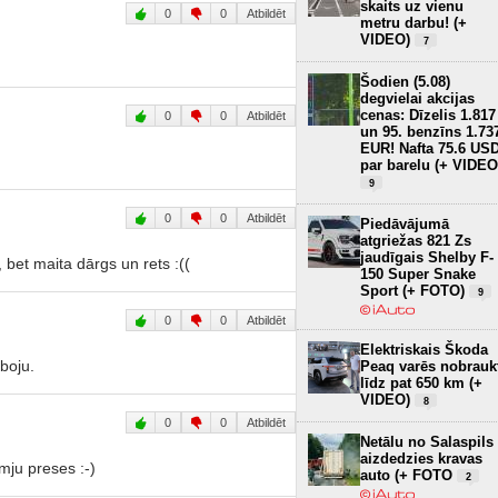
skaits uz vienu
0
0
Atbildēt
metru darbu! (+
VIDEO)
7
Šodien (5.08)
degvielai akcijas
cenas: Dīzelis 1.817
0
0
Atbildēt
un 95. benzīns 1.73
EUR! Nafta 75.6 US
par barelu (+ VIDEO
9
0
0
Atbildēt
Piedāvājumā
atgriežas 821 Zs
jaudīgais Shelby F-
 bet maita dārgs un rets :((
150 Super Snake
Sport (+ FOTO)
9
0
0
Atbildēt
Elektriskais Škoda
boju.
Peaq varēs nobrauk
līdz pat 650 km (+
VIDEO)
8
0
0
Atbildēt
Netālu no Salaspils
aizdedzies kravas
mju preses :-)
auto (+ FOTO
2