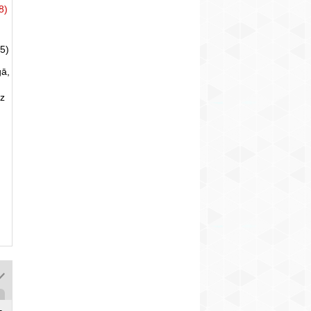
8)
5)
gā,
uz