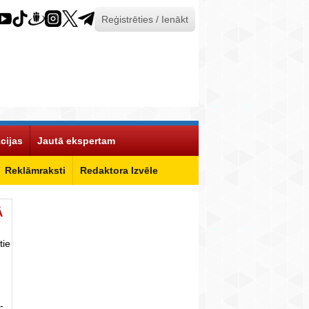
Reģistrēties / Ienākt
cijas
Jautā ekspertam
Reklāmraksti
Redaktora Izvēle
Ā
tie
-