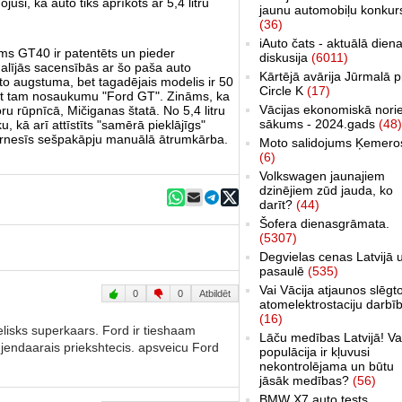
uši, ka auto tiks aprīkots ar 5,4 litru
jaunu automobiļu konkur
(36)
iAuto čats - aktuālā dien
ms GT40 ir patentēts un pieder
diskusija
(6011)
alījās sacensībās ar šo paša auto
Kārtējā avārija Jūrmalā p
uto augstuma, bet tagadējais modelis ir 50
Circle K
(17)
dot tam nosaukumu "Ford GT". Zināms, ka
Vācijas ekonomiskā nori
ru rūpnīcā, Mičiganas štatā. No 5,4 litru
sākums - 2024.gads
(48)
u, kā arī attīstīts "samērā pieklājīgs"
ārnesīs sešpakāpju manuālā ātrumkārba.
Moto salidojums Ķemero
(6)
Volkswagen jaunajiem
dzinējiem zūd jauda, ko
darīt?
(44)
Šofera dienasgrāmata.
(5307)
Degvielas cenas Latvijā 
pasaulē
(535)
Vai Vācija atjaunos slēgt
0
0
Atbildēt
atomelektrostaciju darbī
(16)
elisks superkaars. Ford ir tieshaam
Lāču medības Latvijā! Va
gjendaarais priekshtecis. apsveicu Ford
populācija ir kļuvusi
nekontrolējama un būtu
jāsāk medības?
(56)
BMW X7 auto tests,