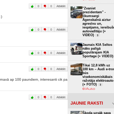
0
0
Atbildēt
"Zvaniet
prezidentam" -
likumsargi
:)
Āgenskalnā aiztur
agresīvu un,
iespējams, iereibuš
0
0
Atbildēt
autovadītāju (+
VIDEO)
3
Jaunais KIA Seltos
nāks palīgā
populārajam KIA
0
0
Atbildēt
Sportage (+ VIDEO)
Tikai 12,8 kWh uz
100 km – Audi e-tro
0
0
Atbildēt
būs
visekonomiskākais
a maxā ap 100 paundiem, interesanti cik pa
ražotāja elektroauto
(+ FOTO)
3
0
0
Atbildēt
JAUNIE RAKSTI
Škoda uzsāk sava