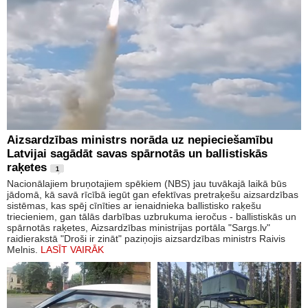
Aizsardzības ministrs norāda uz nepieciešamību
Latvijai sagādāt savas spārnotās un ballistiskās
raķetes
1
Nacionālajiem bruņotajiem spēkiem (NBS) jau tuvākajā laikā būs
jādomā, kā savā rīcībā iegūt gan efektīvas pretraķešu aizsardzības
sistēmas, kas spēj cīnīties ar ienaidnieka ballistisko raķešu
triecieniem, gan tālās darbības uzbrukuma ieročus - ballistiskās un
spārnotās raķetes, Aizsardzības ministrijas portāla "Sargs.lv"
raidierakstā "Droši ir zināt" paziņojis aizsardzības ministrs Raivis
Melnis.
LASĪT VAIRĀK