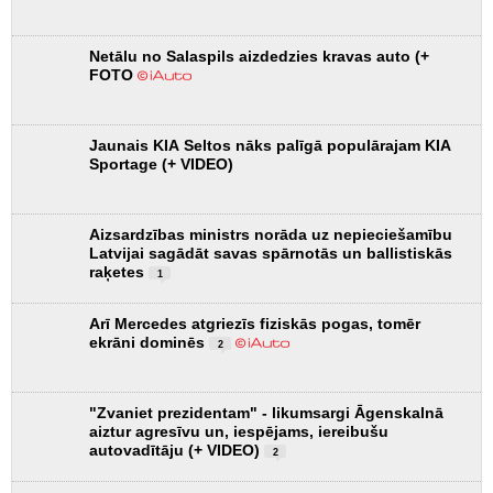
Netālu no Salaspils aizdedzies kravas auto (+
FOTO
Jaunais KIA Seltos nāks palīgā populārajam KIA
Sportage (+ VIDEO)
Aizsardzības ministrs norāda uz nepieciešamību
Latvijai sagādāt savas spārnotās un ballistiskās
raķetes
1
Arī Mercedes atgriezīs fiziskās pogas, tomēr
ekrāni dominēs
2
"Zvaniet prezidentam" - likumsargi Āgenskalnā
aiztur agresīvu un, iespējams, iereibušu
autovadītāju (+ VIDEO)
2