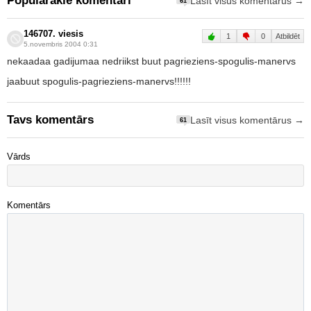
Populārākie komentāri
Lasīt visus komentārus →
61
146707. viesis
1
0
Atbildēt
5.novembris 2004 0:31
nekaadaa gadijumaa nedriikst buut pagrieziens-spogulis-manervs
jaabuut spogulis-pagrieziens-manervs!!!!!!
Tavs komentārs
Lasīt visus komentārus →
61
Vārds
Komentārs