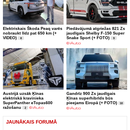
Elektriskais Škoda Peaq varēs
Piedāvājumā atgriežas 821 Zs
nobraukt līdz pat 650 km (+
jaudīgais Shelby F-150 Super
VIDEO)
Snake Sport (+ FOTO)
8
9
Austrijā uzsāk Ķīnas
Gandrīz 900 Zs jaudīgais
elektriskā kravinieka
Ķīnas superhibrīds būs
SuperPanther eTopas600
pieejams Eiropā (+ FOTO)
10
ražošanu
2
JAUNĀKAIS FORUMĀ