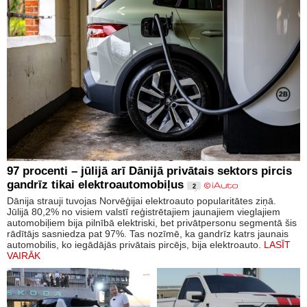
97 procenti – jūlijā arī Dānijā privātais sektors pircis
gandrīz tikai elektroautomobiļus
2
Dānija strauji tuvojas Norvēģijai elektroauto popularitātes ziņā.
Jūlijā 80,2% no visiem valstī reģistrētajiem jaunajiem vieglajiem
automobiļiem bija pilnībā elektriski, bet privātpersonu segmentā šis
rādītājs sasniedza pat 97%. Tas nozīmē, ka gandrīz katrs jaunais
automobilis, ko iegādājās privātais pircējs, bija elektroauto.
LASĪT
VAIRĀK