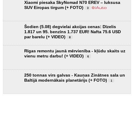
Xiaomi piesaka SkyNomad N70 EREV – luksusa
SUV Eiropas tirgum (+ FOTO)
3
Šodien (5.08) degvielai akcijas cenas: Dīzelis
1.817 un 95. benzīns 1.737 EUR! Nafta 75.6 USD
par barelu (+ VIDEO)
8
Rīgas remontu jaunā mērvienība - kļūdu skaits uz
vienu metru darbu! (+ VIDEO)
6
250 tonnas virs galvas - Kauņas Zinātnes sala un
Baltijā modernākais planetārijs (+ FOTO)
1