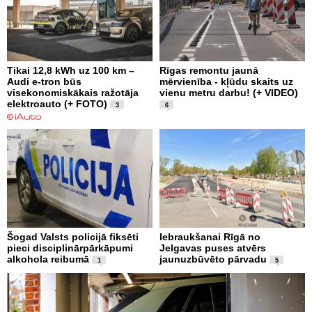
Tikai 12,8 kWh uz 100 km –
Rīgas remontu jaunā
Audi e-tron būs
mērvienība - kļūdu skaits uz
visekonomiskākais ražotāja
vienu metru darbu! (+ VIDEO)
elektroauto (+ FOTO)
3
6
Šogad Valsts policijā fiksēti
Iebraukšanai Rīgā no
pieci disciplinārpārkāpumi
Jelgavas puses atvērs
alkohola reibumā
jaunuzbūvēto pārvadu
1
5