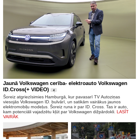
Jaunā Volkswagen cerība- elektroauto Volkswagen
ID.Cross(+ VIDEO)
4
Šoreiz atgriezīsimies Hamburgā, kur pavasarī TV Autoziņas
viesojās Volkswagen ID. bulvārī, un satikām vairākus jaunos
elektromobiļu modeļus. Šoreiz runa ir par ID. Cross. Tas ir auto,
kam potenciāli vajadzētu kļūt par Volkswagen dižpārdokli.
LASĪT
VAIRĀK