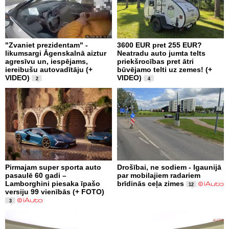
"Zvaniet prezidentam" -
3600 EUR pret 255 EUR?
likumsargi Āgenskalnā aiztur
Neatradu auto jumta telts
agresīvu un, iespējams,
priekšrocības pret ātri
iereibušu autovadītāju (+
būvējamo telti uz zemes! (+
VIDEO)
VIDEO)
2
4
Pirmajam super sporta auto
Drošībai, ne sodiem - Igaunijā
pasaulē 60 gadi –
par mobilajiem radariem
Lamborghini piesaka īpašo
brīdinās ceļa zimes
12
versiju 99 vienībās (+ FOTO)
3