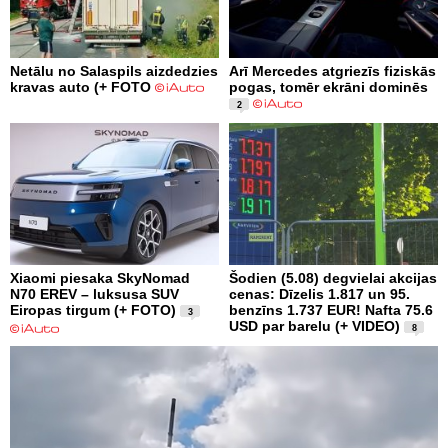
Netālu no Salaspils aizdedzies
Arī Mercedes atgriezīs fiziskās
kravas auto (+ FOTO
pogas, tomēr ekrāni dominēs
2
Xiaomi piesaka SkyNomad
Šodien (5.08) degvielai akcijas
N70 EREV – luksusa SUV
cenas: Dīzelis 1.817 un 95.
Eiropas tirgum (+ FOTO)
benzīns 1.737 EUR! Nafta 75.6
3
USD par barelu (+ VIDEO)
8