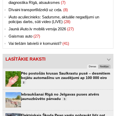
diagnostika Rīgā, atsauksmes
(7)
Dīvaini transportlīdzekļi uz ceļa.
(8)
iAuto aculiecinieks: Sadursme, aktuālie negadījumi un
policijas darbs, sūti video (LIVE)
(28)
Jaunā iAuto.lv mobilā versija 2026
(27)
Gaismas auto
(27)
Vai tiešām latvieši ir komunisti?
(41)
LASĪTĀKIE RAKSTI
Dienas
Nedēļas
Pēc postošās krusas Saulkrastu pusē – desmitiem
bojātu automašīnu un zaudējumi ap 100 000 eiro
2
Iebraukšanai Rīgā no Jelgavas puses atvērs
jaunuzbūvēto pārvadu
5
Elektriskais Škoda Peaq varēs nobraukt līdz pat