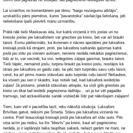
Lai izvairītos no komentāriem par tēmu: “baigo noziegumu atklājis”,
uzskaitīšu pāris piemērus, kuros “pavarotņika” savlaicīga lietošana, jeb
nelietošana īpaši pievērš manu uzmanību.
Prātā nāk tieši Maskavas iela, kur katrā virzienā ir trīs joslas un no
kreisās joslas pie luksaforiem var griezties pa kreisi, bet var arī braukt
taisni. Esmu pārliecināts, ka ikvienam ir nācies apstāties pie luksafora
kreisajā joslā kā otrajam, proti, pie luksafora sarkanās gaismas katrā
joslā jau stāv pa vienam autiņam, neviens nerāda nekādus pagriezienus,
līdz ar to, var secināt, ka visi, iedegoties zaļajai gaismai, brauks taisni.
Tieši tāpēc, nemainot joslu, turpinu braukt pa kreiso joslu, nostājos kā
otrais pie luksafora un gaidu zaļo, lai pēc tam turpinātu savu ceļu taisni,
cerot, ka arī pirms manis stāvošais auto turpinās ceļu taisni! Nešaubos,
ka visiem jau sen ir skaidrs, kas notiek tad, kad luksaforā ieslēdzās
zaļais! Jā protams, priekšā stāvošais attopās, ka viņš grib griesties pa
kreisi un tikai tad ieslēdz pagrieziena rādītāju… un ja tur vēl pagadās
tramvajs, tad aizkavēšanās sanāk visbiežāk līdz pat nākošajam zaļajam!
Tiem, kam vēl ir pacietība lasīt, reku nākošā situācija. Luksafors
Brīvības gatvē, teiksim pie Šmerļa. Stāvu pie luksafora virzienā no
centra. Pretī braucošajā kreisajā joslā pie luksafora arī stāv auto. Pēc
viņa acīm jau redzu, ka šis “bliezīs” pa kreisi, kaut arī pagriezienu
nerāda, jo ir ieplānojis laika taupības sakarā, nelaizt garām ne mani, ne