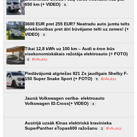
650 km (+ VIDEO)
8
3600 EUR pret 255 EUR? Neatradu auto jumta telts
priekšrocības pret ātri būvējamo telti uz zemes! (+
VIDEO)
4
Tikai 12,8 kWh uz 100 km – Audi e-tron būs
visekonomiskākais ražotāja elektroauto (+ FOTO)
3
Piedāvājumā atgriežas 821 Zs jaudīgais Shelby F-
150 Super Snake Sport (+ FOTO)
9
Jaunā Volkswagen cerība- elektroauto
Volkswagen ID.Cross(+ VIDEO)
4
Austrijā uzsāk Ķīnas elektriskā kravinieka
SuperPanther eTopas600 ražošanu
2