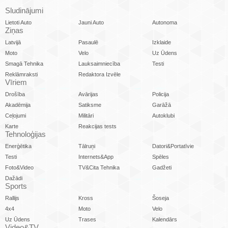
Sludinājumi
Lietoti Auto
Jauni Auto
Autonoma
Ziņas
Latvijā
Pasaulē
Izklaide
Moto
Velo
Uz Ūdens
Smagā Tehnika
Lauksaimniecība
Testi
Reklāmraksti
Redaktora Izvēle
Vīriem
Drošība
Avārijas
Policija
Akadēmija
Satiksme
Garāžā
Ceļojumi
Militāri
Autoklubi
Karte
Reakcijas tests
Tehnoloģijas
Enerģētika
Tālruņi
Datori&Portatīvie
Testi
Internets&App
Spēles
Foto&Video
TV&Cita Tehnika
Gadžeti
Dažādi
Sports
Rallijs
Kross
Šoseja
4x4
Moto
Velo
Uz Ūdens
Trases
Kalendārs
Video&TV