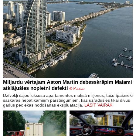
Miljardu vērtajam Aston Martin debesskrāpim Maiami
atklājušies nopietni defekti
Dzīvokļi šajos luksusa apartamentos maksā miljonus, taču īpašnieki
saskaras nepatīkamiem pārsteigumiem, kas uzradušies tikai divus
gadus pēc ēkas nodošanas ekspluatācijā.
LASĪT VAIRĀK