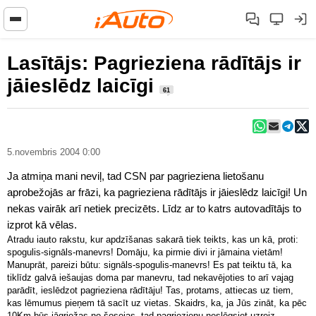
Lasītājs: Pagrieziena rādītājs ir
jāieslēdz laicīgi
61
5.novembris 2004 0:00
Ja atmiņa mani neviļ, tad CSN par pagrieziena lietošanu
aprobežojās ar frāzi, ka pagrieziena rādītājs ir jāieslēdz laicīgi! Un
nekas vairāk arī netiek precizēts. Līdz ar to katrs autovadītājs to
izprot kā vēlas.
Atradu iauto rakstu, kur apdzīšanas sakarā tiek teikts, kas un kā, proti:
spogulis-signāls-manevrs! Domāju, ka pirmie divi ir jāmaina vietām!
Manuprāt, pareizi būtu: signāls-spogulis-manevrs! Es pat teiktu tā, ka
tiklīdz galvā iešaujas doma par manevru, tad nekavējoties to arī vajag
parādīt, ieslēdzot pagrieziena rādītāju! Tas, protams, attiecas uz tiem,
kas lēmumus pieņem tā sacīt uz vietas. Skaidrs, ka, ja Jūs zināt, ka pēc
10Km būs jāgriežas no šosejas, tad pagriezienu neslēgsiet uzreiz.