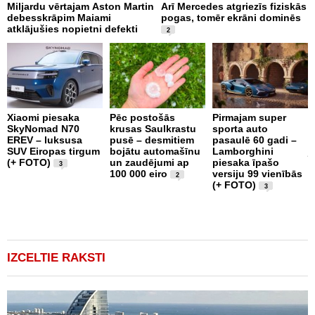
Miljardu vērtajam Aston Martin
Arī Mercedes atgriezīs fiziskās
T
debesskrāpim Maiami
pogas, tomēr ekrāni dominēs
A
atklājušies nopietni defekti
v
2
e
Xiaomi piesaka
Pēc postošās
Pirmajam super
SkyNomad N70
krusas Saulkrastu
sporta auto
P
EREV – luksusa
pusē – desmitiem
pasaulē 60 gadi –
a
SUV Eiropas tirgum
bojātu automašīnu
Lamborghini
j
(+ FOTO)
un zaudējumi ap
piesaka īpašo
1
3
100 000 eiro
versiju 99 vienībās
S
2
(+ FOTO)
3
IZCELTIE RAKSTI