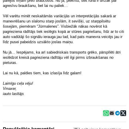
pārējos viņam pretī braucošos. Nu jā, piekrītu, šeit runa ir drīzāk par
agresīvu braukšanu, bet lai nu paliek…
Vēl varētu minēt neskaitāmās variācijās un interpretācijās sakarā ar
manevrēšanu un slalomu starp joslām, it sevišķi, uz starppilsētu
šosejām, piemēram “Jūrmalenes”. Visbiežāk nākas novērot kā
pagrieziena rādītājs tiek ieslēgts kopā ar stūres pagriešanu, līdz ar to citi
auto vadūtāji šo signālu ierauga jau tad, kad pats manevra veicējs jau ir
līdz pusei pabeidzis uzsākto joslas maiņu.
Nu jā… Iespējams, ka arī sabiedriskais transports grēko, pārspīlēti ātri
ieslēdzot kreisā pagrieziena rādītāju vēl ilgi pirms izbraukšanas no
pieturas.
Lai nu kā, paldies tiem, kas izlasīja līdz galam!
Laimīgu ceļa vēju!
Vmaxer,
iauto lasītājs