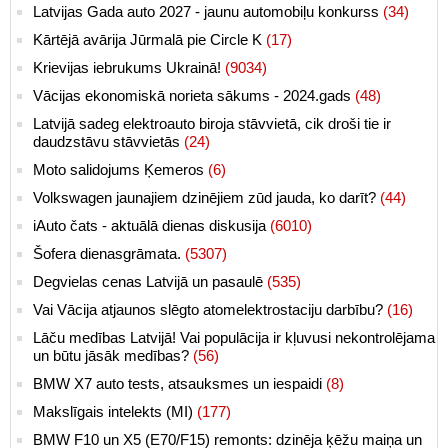
Latvijas Gada auto 2027 - jaunu automobiļu konkurss
(34)
Kārtējā avārija Jūrmalā pie Circle K
(17)
Krievijas iebrukums Ukrainā!
(9034)
Vācijas ekonomiskā norieta sākums - 2024.gads
(48)
Latvijā sadeg elektroauto biroja stāvvietā, cik droši tie ir
daudzstāvu stāvvietās
(24)
Moto salidojums Ķemeros
(6)
Volkswagen jaunajiem dzinējiem zūd jauda, ko darīt?
(44)
iAuto čats - aktuālā dienas diskusija
(6010)
Šofera dienasgrāmata.
(5307)
Degvielas cenas Latvijā un pasaulē
(535)
Vai Vācija atjaunos slēgto atomelektrostaciju darbību?
(16)
Lāču medības Latvijā! Vai populācija ir kļuvusi nekontrolējama
un būtu jāsāk medības?
(56)
BMW X7 auto tests, atsauksmes un iespaidi
(8)
Makslīgais intelekts (MI)
(177)
BMW F10 un X5 (E70/F15) remonts: dzinēja ķēžu maiņa un