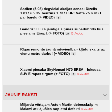
Šodien (5.08) degvielai akcijas cenas: Dīzelis
1.817 un 95. benzīns 1.737 EUR! Nafta 75.6 USD
par barelu (+ VIDEO)
8
Gandrīz 900 Zs jaudīgais Ķīnas superhibrīds būs
pieejams Eiropā (+ FOTO)
10
Rīgas remontu jaunā mērvienība - kļūdu skaits uz
vienu metru darbu! (+ VIDEO)
6
Xiaomi piesaka SkyNomad N70 EREV – luksusa
SUV Eiropas tirgum (+ FOTO)
3
JAUNIE RAKSTI
Miljardu vērtajam Aston Martin debesskrāpim
Maiami atklājušies nopietni defekti