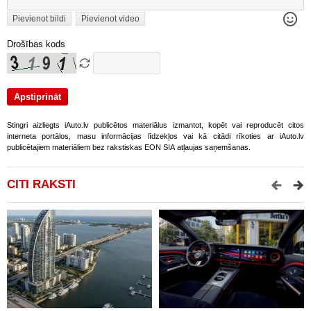
Pievienot bildi
Pievienot video
Drošības kods
Stingri aizliegts iAuto.lv publicētos materiālus izmantot, kopēt vai reproducēt citos
interneta portālos, masu informācijas līdzekļos vai kā citādi rīkoties ar iAuto.lv
publicētajiem materiāliem bez rakstiskas EON SIA atļaujas saņemšanas.
CITI RAKSTI