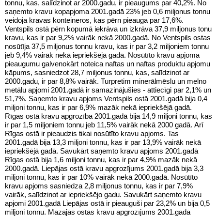
tonnu, kas, salīdzinot ar 2000.gadu, ir pieaugums par 40,2%. No
saņemto kravu kopapjoma 2001.gadā 23% jeb 0,6 miljonus tonnu
veidoja kravas konteineros, kas pērn pieauga par 17,6%.
Ventspils ostā pērn kopumā iekrāva un izkrāva 37,9 miljonus tonu
kravu, kas ir par 9,2% vairāk nekā 2000.gadā. No Ventspils ostas
nosūtīja 37,5 miljonus tonnu kravu, kas ir par 3,2 miljoniem tonnu
jeb 9,4% vairāk nekā iepriekšējā gadā. Nosūtīto kravu apjoma
pieaugumu galvenokārt noteica naftas un naftas produktu apjomu
kāpums, sasniedzot 28,7 miljonus tonnu, kas, salīdzinot ar
2000.gadu, ir par 8,8% vairāk. Turpretim minerālmēslu un melno
metālu apjomi 2001.gadā ir samazinājušies - attiecīgi par 2,1% un
51,7%. Saņemto kravu apjoms Ventspils ostā 2001.gadā bija 0,4
miljoni tonnu, kas ir par 6,9% mazāk nekā iepriekšējā gadā.
Rīgas ostā kravu apgrozība 2001.gadā bija 14,9 miljoni tonnu, kas
ir par 1,5 miljoniem tonnu jeb 11,5% vairāk nekā 2000 gadā. Arī
Rīgas ostā ir pieaudzis tikai nosūtīto kravu apjoms. Tas
2001.gadā bija 13,3 miljoni tonnu, kas ir par 13,9% vairāk nekā
iepriekšējā gadā. Savukārt saņemto kravu apjoms 2001.gadā
Rīgas ostā bija 1,6 miljoni tonnu, kas ir par 4,9% mazāk nekā
2000.gadā. Liepājas ostā kravu apgrozījums 2001.gadā bija 3,3
miljoni tonnu, kas ir par 10% vairāk nekā 2000.gadā. Nosūtīto
kravu apjoms sasniedza 2,8 miljonus tonnu, kas ir par 7,9%
vairāk, salīdzinot ar iepriekšējo gadu. Savukārt saņemto kravu
apjomi 2001.gadā Liepājas ostā ir pieauguši par 23,2% un bija 0,5
miljoni tonnu. Mazajās ostās kravu apgrozījums 2001.gadā