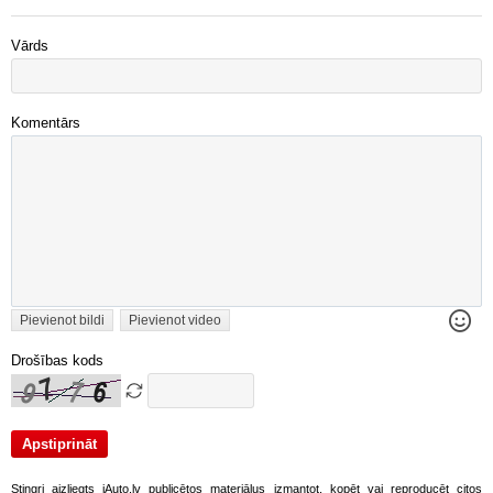
Vārds
Komentārs
Pievienot bildi
Pievienot video
Drošības kods
Stingri aizliegts iAuto.lv publicētos materiālus izmantot, kopēt vai reproducēt citos