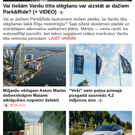
Vai tiešām Vanšu tilta slēgšanu var aizstāt ar dažiem
Park&Ride? (+ VIDEO)
8
Vai ar dažiem Park&Ride laukumiem tiešām pietiks, lai Vanšu tilta
slēgšanas laikā Rīga neiestrēgtu? Šajā sižetā skatāmies plašāk un
izstrādājam alternatīvu satiksmes plānu. Mērķis — nevis cerēt, ka
autovadītāji pazudīs, bet laikus sagatavot reālus maršrutus Vanšu
tilta remonta periodam.
LASĪT VAIRĀK
Miljardu vērtajam Aston Martin
“Virši” neto peļņa pirmajā
debesskrāpim Maiami
pusgadā sasniedz 4,2
atklājušies nopietni defekti
miljonus eiro
3
6