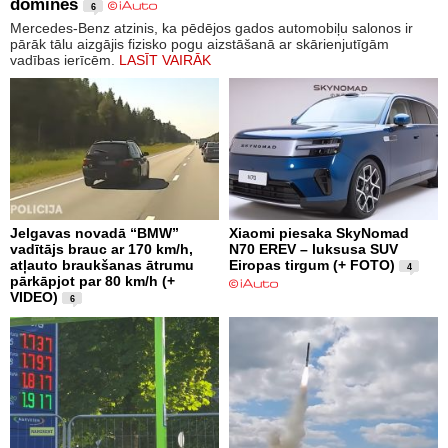
dominēs
6
Mercedes-Benz atzinis, ka pēdējos gados automobiļu salonos ir
pārāk tālu aizgājis fizisko pogu aizstāšanā ar skārienjutīgām
vadības ierīcēm.
LASĪT VAIRĀK
Jelgavas novadā “BMW”
Xiaomi piesaka SkyNomad
vadītājs brauc ar 170 km/h,
N70 EREV – luksusa SUV
atļauto braukšanas ātrumu
Eiropas tirgum (+ FOTO)
4
pārkāpjot par 80 km/h (+
VIDEO)
6