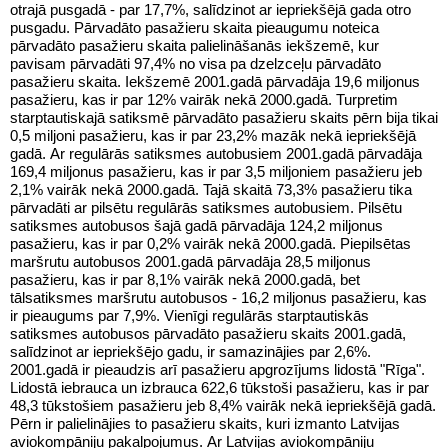
otrajā pusgadā - par 17,7%, salīdzinot ar iepriekšējā gada otro
pusgadu. Pārvadāto pasažieru skaita pieaugumu noteica
pārvadāto pasažieru skaita palielināšanās iekšzemē, kur
pavisam pārvadāti 97,4% no visa pa dzelzceļu pārvadāto
pasažieru skaita. Iekšzemē 2001.gadā pārvadāja 19,6 miljonus
pasažieru, kas ir par 12% vairāk nekā 2000.gadā. Turpretim
starptautiskajā satiksmē pārvadāto pasažieru skaits pērn bija tikai
0,5 miljoni pasažieru, kas ir par 23,2% mazāk nekā iepriekšējā
gadā. Ar regulārās satiksmes autobusiem 2001.gadā pārvadāja
169,4 miljonus pasažieru, kas ir par 3,5 miljoniem pasažieru jeb
2,1% vairāk nekā 2000.gadā. Tajā skaitā 73,3% pasažieru tika
pārvadāti ar pilsētu regulārās satiksmes autobusiem. Pilsētu
satiksmes autobusos šajā gadā pārvadāja 124,2 miljonus
pasažieru, kas ir par 0,2% vairāk nekā 2000.gadā. Piepilsētas
maršrutu autobusos 2001.gadā pārvadāja 28,5 miljonus
pasažieru, kas ir par 8,1% vairāk nekā 2000.gadā, bet
tālsatiksmes maršrutu autobusos - 16,2 miljonus pasažieru, kas
ir pieaugums par 7,9%. Vienīgi regulārās starptautiskās
satiksmes autobusos pārvadāto pasažieru skaits 2001.gadā,
salīdzinot ar iepriekšējo gadu, ir samazinājies par 2,6%.
2001.gadā ir pieaudzis arī pasažieru apgrozījums lidostā "Rīga".
Lidostā iebrauca un izbrauca 622,6 tūkstoši pasažieru, kas ir par
48,3 tūkstošiem pasažieru jeb 8,4% vairāk nekā iepriekšējā gadā.
Pērn ir palielinājies to pasažieru skaits, kuri izmanto Latvijas
aviokompāniju pakalpojumus. Ar Latvijas aviokompāniju