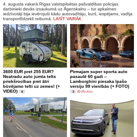
4. augusta vakarā Rīgas valstspilsētas pašvaldības policijas
darbinieki devās izsaukumā uz Āgenskalnu – tur apkaimes
iedzīvotāji bija ievērojuši kādu autovadītāju, kurš, iespējams, vadīja
transportlīdzekli reibumā.
LASĪT VAIRĀK
3600 EUR pret 255 EUR?
Pirmajam super sporta auto
Neatradu auto jumta telts
pasaulē 60 gadi –
priekšrocības pret ātri
Lamborghini piesaka īpašo
būvējamo telti uz zemes! (+
versiju 99 vienībās (+ FOTO)
VIDEO)
8
3