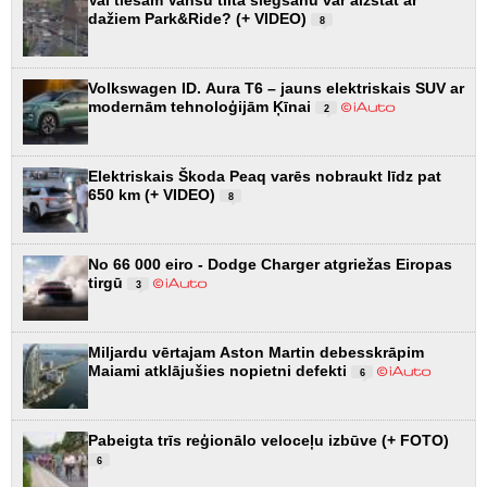
dažiem Park&Ride? (+ VIDEO)
8
Volkswagen ID. Aura T6 – jauns elektriskais SUV ar
modernām tehnoloģijām Ķīnai
2
Elektriskais Škoda Peaq varēs nobraukt līdz pat
650 km (+ VIDEO)
8
No 66 000 eiro - Dodge Charger atgriežas Eiropas
tirgū
3
Miljardu vērtajam Aston Martin debesskrāpim
Maiami atklājušies nopietni defekti
6
Pabeigta trīs reģionālo veloceļu izbūve (+ FOTO)
6