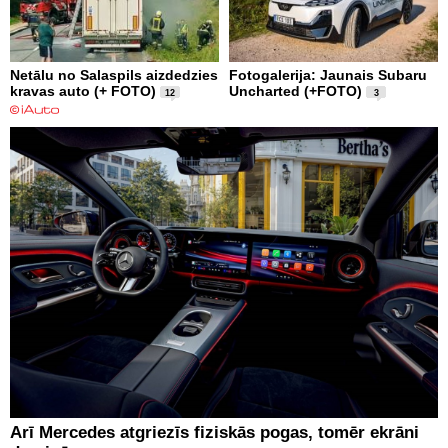
Netālu no Salaspils aizdedzies
Fotogalerija: Jaunais Subaru
kravas auto (+ FOTO)
Uncharted (+FOTO)
12
3
Arī Mercedes atgriezīs fiziskās pogas, tomēr ekrāni