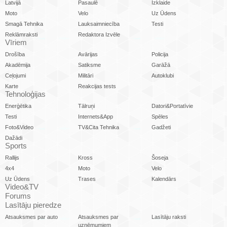
Latvijā
Pasaulē
Izklaide
Moto
Velo
Uz Ūdens
Smagā Tehnika
Lauksaimniecība
Testi
Reklāmraksti
Redaktora Izvēle
Vīriem
Drošība
Avārijas
Policija
Akadēmija
Satiksme
Garāžā
Ceļojumi
Militāri
Autoklubi
Karte
Reakcijas tests
Tehnoloģijas
Enerģētika
Tālruņi
Datori&Portatīvie
Testi
Internets&App
Spēles
Foto&Video
TV&Cita Tehnika
Gadžeti
Dažādi
Sports
Rallijs
Kross
Šoseja
4x4
Moto
Velo
Uz Ūdens
Trases
Kalendārs
Video&TV
Forums
Lasītāju pieredze
Atsauksmes par auto
Atsauksmes par
Lasītāju raksti
uzņēmumiem