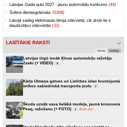
Latvijas Gada auto 2027 - jaunu automobiļu konkurss
(44)
Šofera dienasgrāmata.
(5308)
Latvijā sadeg elektroauto biroja stāvvietā, cik droši tie ir
daudzstāvu stāvvietās
(32)
LASĪTĀKIE RAKSTI
Dienas
Nedēļas
Latvijas tirgū ienāk Ķīnas automobiļu ražotājs
Zeekr (+ VIDEO)
6
Kārļa Ulmaņa gatves un Lielirbes ielas krustojumā
ierīkos sabiedriskā transporta joslu
7
Škoda uzsāk sava lielākā modeļa, jaunā krosovera
Peaq, ražošanu (+ FOTO)
1
Vai tiešām Vanšu tilta slēgšanu var aizstāt ar