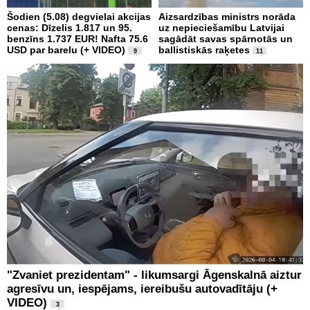
Šodien (5.08) degvielai akcijas
Aizsardzības ministrs norāda
cenas: Dīzelis 1.817 un 95.
uz nepieciešamību Latvijai
benzīns 1.737 EUR! Nafta 75.6
sagādāt savas spārnotās un
USD par barelu (+ VIDEO)
ballistiskās raķetes
9
11
"Zvaniet prezidentam" - likumsargi Āgenskalnā aiztur
agresīvu un, iespējams, iereibušu autovadītāju (+
VIDEO)
3