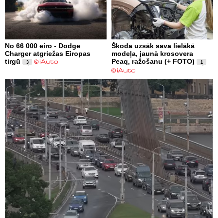
No 66 000 eiro - Dodge
Škoda uzsāk sava lielākā
Charger atgriežas Eiropas
modeļa, jaunā krosovera
tirgū
Peaq, ražošanu (+ FOTO)
3
1