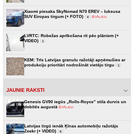
Xiaomi piesaka SkyNomad N70 EREV – luksusa
SUV Eiropas tirgum (+ FOTO)
4
LVRTC: Robežas aprīkošana rit pēc plāniem (+
VIDEO)
1
KEM: Trīs Latvijas granulu ražotāji apņēmušies ar
produkciju prioritāri nodrošināt vietējo tirgu
1
JAUNIE RAKSTI
Genesis GV90 iegūs „Rolls-Royce” stila durvis un
debitēs augustā
Latvijas tirgū ienāk Ķīnas automobiļu ražotājs
Zeekr (+ VIDEO)
6