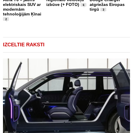
elektriskais SUV ar
izbūve (+ FOTO)
atgriežas Eiropas
d
6
modernām
tirgū
M
3
tehnoloģijām Ķīnai
n
2
IZCELTIE RAKSTI