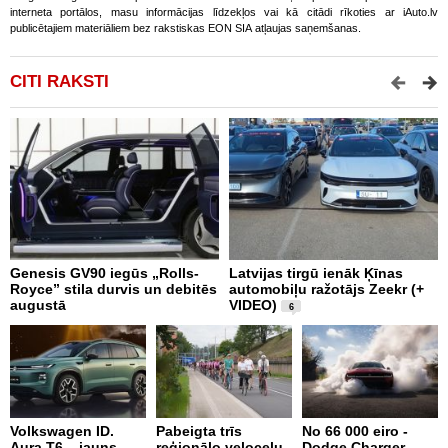
interneta portālos, masu informācijas līdzekļos vai kā citādi rīkoties ar iAuto.lv
publicētajiem materiāliem bez rakstiskas EON SIA atļaujas saņemšanas.
CITI RAKSTI
Genesis GV90 iegūs „Rolls-
Latvijas tirgū ienāk Ķīnas
Š
Royce” stila durvis un debitēs
automobiļu ražotājs Zeekr (+
m
augustā
VIDEO)
P
6
Volkswagen ID.
Pabeigta trīs
No 66 000 eiro -
M
Aura T6 – jauns
reģionālo veloceļu
Dodge Charger
A