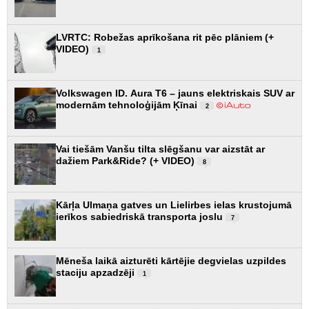
LVRTC: Robežas aprīkošana rit pēc plāniem (+
VIDEO)
1
Volkswagen ID. Aura T6 – jauns elektriskais SUV ar
modernām tehnoloģijām Ķīnai
2
Vai tiešām Vanšu tilta slēgšanu var aizstāt ar
dažiem Park&Ride? (+ VIDEO)
8
Kārļa Ulmaņa gatves un Lielirbes ielas krustojumā
ierīkos sabiedriskā transporta joslu
7
Mēneša laikā aizturēti kārtējie degvielas uzpildes
staciju apzadzēji
1