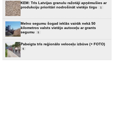
KEM: Trīs Latvijas granulu ražotāji apņēmušies ar
produkciju prioritāri nodrošināt vietējo tirgu
1
Melno segumu šogad ieklās vairāk nekā 50
kilometros valsts vietējo autoceļu ar grants
segumu
5
Pabeigta trīs reģionālo veloceļu izbūve (+ FOTO)
6