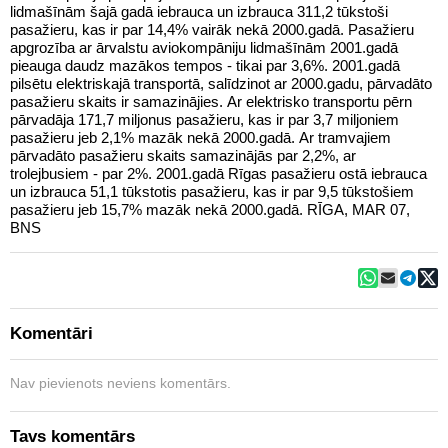
lidmašīnām šajā gadā iebrauca un izbrauca 311,2 tūkstoši
pasažieru, kas ir par 14,4% vairāk nekā 2000.gadā. Pasažieru
apgrozība ar ārvalstu aviokompāniju lidmašīnām 2001.gadā
pieauga daudz mazākos tempos - tikai par 3,6%. 2001.gadā
pilsētu elektriskajā transportā, salīdzinot ar 2000.gadu, pārvadāto
pasažieru skaits ir samazinājies. Ar elektrisko transportu pērn
pārvadāja 171,7 miljonus pasažieru, kas ir par 3,7 miljoniem
pasažieru jeb 2,1% mazāk nekā 2000.gadā. Ar tramvajiem
pārvadāto pasažieru skaits samazinājās par 2,2%, ar
trolejbusiem - par 2%. 2001.gadā Rīgas pasažieru ostā iebrauca
un izbrauca 51,1 tūkstotis pasažieru, kas ir par 9,5 tūkstošiem
pasažieru jeb 15,7% mazāk nekā 2000.gadā. RĪGA, MAR 07,
BNS
Komentāri
Nav pievienots neviens komentārs.
Tavs komentārs