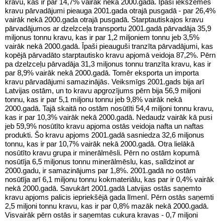
kravu, kas ir par 14,7% vairāk nekā 2000.gadā. Īpaši iekšzemes
kravu pārvadājumi pieauga 2001.gada otrajā pusgadā - par 26,4%
vairāk nekā 2000.gada otrajā pusgadā. Starptautiskajos kravu
pārvadājumos ar dzelzceļa transportu 2001.gadā pārvadāja 35,9
miljonus tonnu kravu, kas ir par 1,2 miljoniem tonnu jeb 3,5%
vairāk nekā 2000.gadā. Īpaši pieauguši tranzīta pārvadājumi, kas
kopējā pārvadāto starptautisko kravu apjomā veidoja 87,2%. Pērn
pa dzelzceļu pārvadāja 31,3 miljonus tonnu tranzīta kravu, kas ir
par 8,9% vairāk nekā 2000.gadā. Tomēr eksporta un importa
kravu pārvadājumi samazinājās. Veiksmīgs 2001.gads bija arī
Latvijas ostām, un to kravu apgrozījums pērn bija 56,9 miljoni
tonnu, kas ir par 5,1 miljonu tonnu jeb 9,8% vairāk nekā
2000.gadā. Tajā skaitā no ostām nosūtīti 54,4 miljoni tonnu kravu,
kas ir par 10,3% vairāk nekā 2000.gadā. Nedaudz vairāk kā pusi
jeb 59,9% nosūtīto kravu apjoma ostās veidoja nafta un naftas
produkti. Šo kravu apjoms 2001.gadā sasniedza 32,6 miljonus
tonnu, kas ir par 10,7% vairāk nekā 2000.gadā. Otra lielākā
nosūtīto kravu grupa ir minerālmēsli. Pērn no ostām kopumā
nosūtīja 6,5 miljonus tonnu minerālmēslu, kas, salīdzinot ar
2000.gadu, ir samazinājums par 1,8%. 2001.gadā no ostām
nosūtīja arī 6,1 miljonu tonnu kokmateriālu, kas par ir 0,4% vairāk
nekā 2000.gadā. Savukārt 2001.gadā Latvijas ostās saņemto
kravu apjoms palicis iepriekšējā gada līmenī. Pērn ostās saņemti
2,5 miljoni tonnu kravu, kas ir par 0,8% mazāk nekā 2000.gadā.
Visvairāk pērn ostās ir saņemtas cukura kravas - 0,7 miljoni