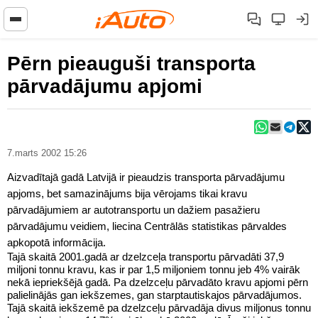
Pērn pieauguši transporta
pārvadājumu apjomi
7.marts 2002 15:26
Aizvadītajā gadā Latvijā ir pieaudzis transporta pārvadājumu
apjoms, bet samazinājums bija vērojams tikai kravu
pārvadājumiem ar autotransportu un dažiem pasažieru
pārvadājumu veidiem, liecina Centrālās statistikas pārvaldes
apkopotā informācija.
Tajā skaitā 2001.gadā ar dzelzceļa transportu pārvadāti 37,9
miljoni tonnu kravu, kas ir par 1,5 miljoniem tonnu jeb 4% vairāk
nekā iepriekšējā gadā. Pa dzelzceļu pārvadāto kravu apjomi pērn
palielinājās gan iekšzemes, gan starptautiskajos pārvadājumos.
Tajā skaitā iekšzemē pa dzelzceļu pārvadāja divus miljonus tonnu