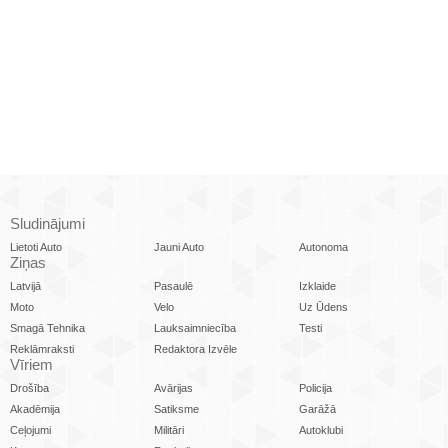
Sludinājumi
Lietoti Auto
Jauni Auto
Autonoma
Ziņas
Latvijā
Pasaulē
Izklaide
Moto
Velo
Uz Ūdens
Smagā Tehnika
Lauksaimniecība
Testi
Reklāmraksti
Redaktora Izvēle
Vīriem
Drošība
Avārijas
Policija
Akadēmija
Satiksme
Garāžā
Ceļojumi
Militāri
Autoklubi