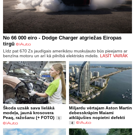
No 66 000 eiro - Dodge Charger atgriežas Eiropas
tirgū
Līdz pat 670 Zs jaudīgais amerikāņu muskuļauto būs pieejams ar
benzīna motoru un arī kā pilnībā elektrisks mdelis.
LASĪT VAIRĀK
Škoda uzsāk sava lielākā
Miljardu vērtajam Aston Martin
modeļa, jaunā krosovera
debesskrāpim Maiami
Peaq, ražošanu (+ FOTO)
atklājušies nopietni defekti
1
4