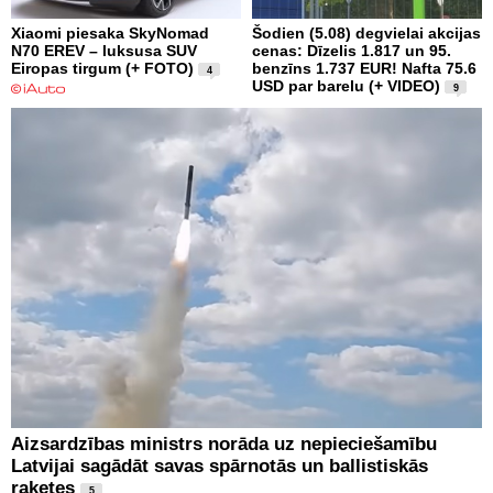
Xiaomi piesaka SkyNomad
Šodien (5.08) degvielai akcijas
N70 EREV – luksusa SUV
cenas: Dīzelis 1.817 un 95.
Eiropas tirgum (+ FOTO)
benzīns 1.737 EUR! Nafta 75.6
4
USD par barelu (+ VIDEO)
9
Aizsardzības ministrs norāda uz nepieciešamību
Latvijai sagādāt savas spārnotās un ballistiskās
raķetes
5