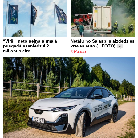
“Virši” neto peļņa pirmajā
Netālu no Salaspils aizdedzies
pusgadā sasniedz 4,2
kravas auto (+ FOTO)
6
miljonus eiro