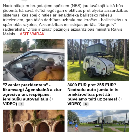
Nacionālajiem bruņotajiem spēkiem (NBS) jau tuvākajā laikā būs
jādomā, kā savā rīcībā iegūt gan efektīvas pretraķešu aizsardzības
sistēmas, kas spēj cīnīties ar ienaidnieka ballistisko raķešu
triecieniem, gan tālās darbības uzbrukuma ieročus - ballistiskās un
spārnotās raķetes, Aizsardzības ministrijas portāla "Sargs.lv"
raidierakstā "Droši ir zināt" paziņojis aizsardzības ministrs Raivis
Melnis.
LASĪT VAIRĀK
"Zvaniet prezidentam" -
3600 EUR pret 255 EUR?
likumsargi Āgenskalnā aiztur
Neatradu auto jumta telts
agresīvu un, iespējams,
priekšrocības pret ātri
iereibušu autovadītāju (+
būvējamo telti uz zemes! (+
VIDEO)
VIDEO)
3
6