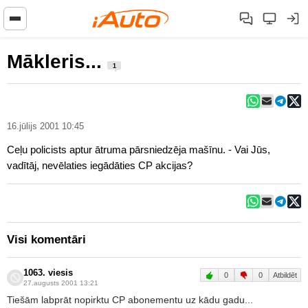
Mākleris...
1
16.jūlijs 2001 10:45
Ceļu policists aptur ātruma pārsniedzēja mašīnu. - Vai Jūs,
vadītāj, nevēlaties iegādāties CP akcijas?
Visi komentāri
1063. viesis
0
0
Atbildēt
27.augusts 2001 13:21
Tiešām labprāt nopirktu CP abonementu uz kādu gadu...