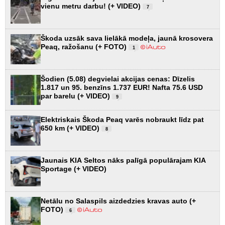
vienu metru darbu! (+ VIDEO)
7
Škoda uzsāk sava lielākā modeļa, jaunā krosovera
Peaq, ražošanu (+ FOTO)
1
Šodien (5.08) degvielai akcijas cenas: Dīzelis
1.817 un 95. benzīns 1.737 EUR! Nafta 75.6 USD
par barelu (+ VIDEO)
9
Elektriskais Škoda Peaq varēs nobraukt līdz pat
650 km (+ VIDEO)
8
Jaunais KIA Seltos nāks palīgā populārajam KIA
Sportage (+ VIDEO)
Netālu no Salaspils aizdedzies kravas auto (+
FOTO)
6