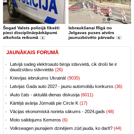
Šogad Valsts policijā fiksēti
Iebraukšanai Rīgā no
pieci disciplinārpārkāpumi
Jelgavas puses atvērs
alkohola reibumā
jaunuzbūvēto pārvadu
1
6
JAUNĀKAIS FORUMĀ
Latvijā sadeg elektroauto biroja stāvvietā, cik droši tie ir
daudzstāvu stāvvietās
(26)
Krievijas iebrukums Ukrainā!
(9035)
Latvijas Gada auto 2027 - jaunu automobiļu konkurss
(36)
iAuto čats - aktuālā dienas diskusija
(6011)
Kārtējā avārija Jūrmalā pie Circle K
(17)
Vācijas ekonomiskā norieta sākums - 2024.gads
(48)
Moto salidojums Ķemeros
(6)
Volkswagen jaunajiem dzinējiem zūd jauda, ko darīt?
(44)