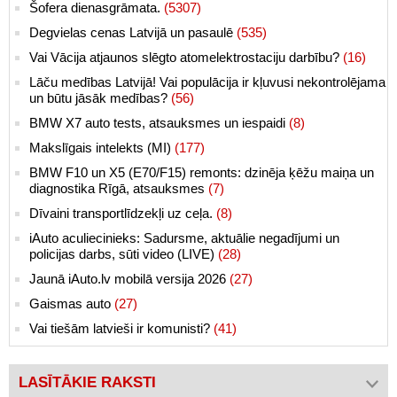
Šofera dienasgrāmata.
(5307)
Degvielas cenas Latvijā un pasaulē
(535)
Vai Vācija atjaunos slēgto atomelektrostaciju darbību?
(16)
Lāču medības Latvijā! Vai populācija ir kļuvusi nekontrolējama
un būtu jāsāk medības?
(56)
BMW X7 auto tests, atsauksmes un iespaidi
(8)
Makslīgais intelekts (MI)
(177)
BMW F10 un X5 (E70/F15) remonts: dzinēja ķēžu maiņa un
diagnostika Rīgā, atsauksmes
(7)
Dīvaini transportlīdzekļi uz ceļa.
(8)
iAuto aculiecinieks: Sadursme, aktuālie negadījumi un
policijas darbs, sūti video (LIVE)
(28)
Jaunā iAuto.lv mobilā versija 2026
(27)
Gaismas auto
(27)
Vai tiešām latvieši ir komunisti?
(41)
LASĪTĀKIE RAKSTI