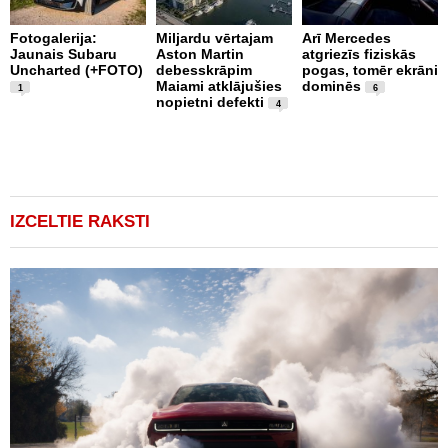
Fotogalerija:
Miljardu vērtajam
Arī Mercedes
Jaunais Subaru
Aston Martin
atgriezīs fiziskās
P
Uncharted (+FOTO)
debesskrāpim
pogas, tomēr ekrāni
s
Maiami atklājušies
dominēs
p
1
6
nopietni defekti
L
4
p
v
(
IZCELTIE RAKSTI