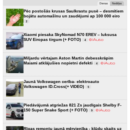
Dienas
Nedēļas
Pēc postošās krusas Saulkrastu pusē – desmitiem
bojātu automašīnu un zaudējumi ap 100 000 eiro
2
Xiaomi piesaka SkyNomad N70 EREV – luksusa
SUV Eiropas tirgum (+ FOTO)
4
Miljardu vērtajam Aston Martin debesskrāpim
Maiami atklājušies nopietni defekti
4
Jaunā Volkswagen cerība- elektroauto
Volkswagen ID.Cross(+ VIDEO)
5
Piedāvājumā atgriežas 821 Zs jaudīgais Shelby F-
150 Super Snake Sport (+ FOTO)
9
Rīgas remontu jaunā mērvienība - kļūdu skaits uz