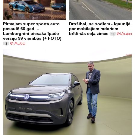
Pirmajam super sporta auto
Drošībai, ne sodiem - Igaunijā
pasaulē 60 gadi –
par mobilajiem radariem
Lamborghini piesaka īpašo
brīdinās ceļa zimes
12
versiju 99 vienībās (+ FOTO)
3