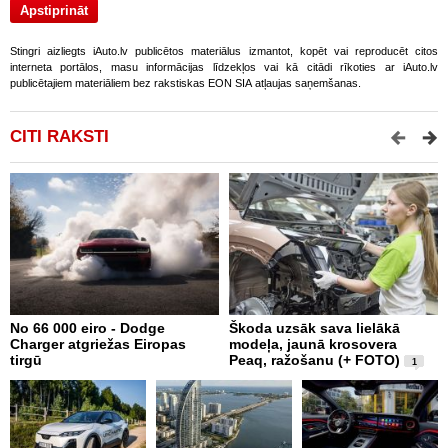
Stingri aizliegts iAuto.lv publicētos materiālus izmantot, kopēt vai reproducēt citos
interneta portālos, masu informācijas līdzekļos vai kā citādi rīkoties ar iAuto.lv
publicētajiem materiāliem bez rakstiskas EON SIA atļaujas saņemšanas.
CITI RAKSTI
No 66 000 eiro - Dodge
Škoda uzsāk sava lielākā
X
Charger atgriežas Eiropas
modeļa, jaunā krosovera
N
tirgū
Peaq, ražošanu (+ FOTO)
E
1