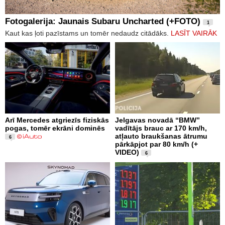
Fotogalerija: Jaunais Subaru Uncharted (+FOTO)
1
Kaut kas ļoti pazīstams un tomēr nedaudz citādāks.
LASĪT VAIRĀK
Arī Mercedes atgriezīs fiziskās
Jelgavas novadā “BMW”
pogas, tomēr ekrāni dominēs
vadītājs brauc ar 170 km/h,
atļauto braukšanas ātrumu
6
pārkāpjot par 80 km/h (+
VIDEO)
6