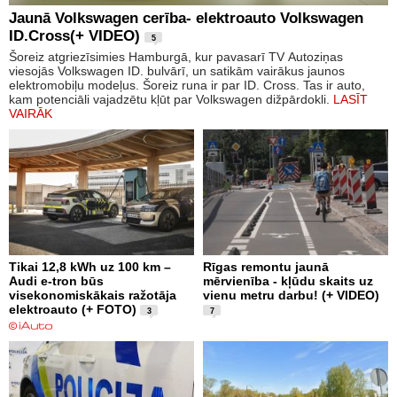
Jaunā Volkswagen cerība- elektroauto Volkswagen
ID.Cross(+ VIDEO)
5
Šoreiz atgriezīsimies Hamburgā, kur pavasarī TV Autoziņas
viesojās Volkswagen ID. bulvārī, un satikām vairākus jaunos
elektromobiļu modeļus. Šoreiz runa ir par ID. Cross. Tas ir auto,
kam potenciāli vajadzētu kļūt par Volkswagen dižpārdokli.
LASĪT
VAIRĀK
Tikai 12,8 kWh uz 100 km –
Rīgas remontu jaunā
Audi e-tron būs
mērvienība - kļūdu skaits uz
visekonomiskākais ražotāja
vienu metru darbu! (+ VIDEO)
elektroauto (+ FOTO)
3
7