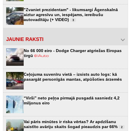
"Zvaniet prezidentam" - likumsargi Āgenskalnā
aiztur agresīvu un, iespējams, iereibušu
autovadītāju (+ VIDEO)
3
JAUNIE RAKSTI
No 66 000 eiro - Dodge Charger atgriežas Eiropas
tirgū
Ceļojuma suvenīru vietā – izsists auto logs: kā
pasargāt personīgās mantas, atpūšoties ārzemēs
“Virši” neto peļņa pirmajā pusgadā sasniedz 4,2
miljonus eiro
Vai pāris minūtes ir riska vērtas? Ar apdzīšanu
saistīto avāriju skaits šogad pieaudzis par 66%
2