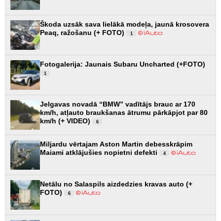
Škoda uzsāk sava lielākā modeļa, jaunā krosovera
Peaq, ražošanu (+ FOTO)
1
Fotogalerija: Jaunais Subaru Uncharted (+FOTO)
1
Jelgavas novadā “BMW” vadītājs brauc ar 170
km/h, atļauto braukšanas ātrumu pārkāpjot par 80
km/h (+ VIDEO)
6
Miljardu vērtajam Aston Martin debesskrāpim
Maiami atklājušies nopietni defekti
4
Netālu no Salaspils aizdedzies kravas auto (+
FOTO)
6