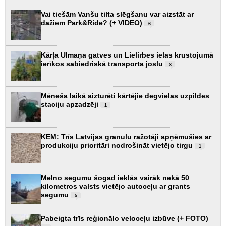
Vai tiešām Vanšu tilta slēgšanu var aizstāt ar
dažiem Park&Ride? (+ VIDEO)
6
Kārļa Ulmaņa gatves un Lielirbes ielas krustojumā
ierīkos sabiedriskā transporta joslu
3
Mēneša laikā aizturēti kārtējie degvielas uzpildes
staciju apzadzēji
1
KEM: Trīs Latvijas granulu ražotāji apņēmušies ar
produkciju prioritāri nodrošināt vietējo tirgu
1
Melno segumu šogad ieklās vairāk nekā 50
kilometros valsts vietējo autoceļu ar grants
segumu
5
Pabeigta trīs reģionālo veloceļu izbūve (+ FOTO)