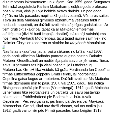
dīzeļmotorus lokomotīvēm un kuģiem. Kad 1959. gadā Štutgartes
Tehniskā augstskola Karlam Maibaham piešķīra goda profesora
nosaukumu, viņš jau bija beidzis aktīvo darbību un pēc gada
šķīrās no šīs pasaules nepilna 81 gada vecumā.
Vēstures saites
Tēva un dēla Maibahu ģimenes uzņēmuma vēstures fakti ir
nedaudz saputroti, un dažādi avoti min atšķirīgus gadskaitļus. Ar
tiem grūti tikt skaidrībā, tāpat kā ar
Maybach
emblēmas
atšifrējumu (divi M burti ieapaļā trīsstūrī): sākotnēji saīsinājums
nozīmēja
Maybach
Motorenbau, taču tagad jaunie saimnieki no
Daimler Chrysler koncerna to skaidro kā
Maybach
Manufaktur.
Nav īstas skaidrības jau ar pašu sākumu no brīža, kad 1907.
gada aprīlī Vilhelms Maibahs pameta augsto posteni Daimler
Motoren Gesellschaft un nodibināja pats savu uzņēmumu. Tiesa,
savs uzņēmums tas bija visai nosacīti, jo Luftfahrzeug
Motorenbau GmbH tika veidots kā grāfa Ferdinanda fon Cepelīna
firmas Luftschiffbau Zeppelin GmbH filiāle, lai nodrošinātu
Cepelīna gaisa kuģus ar motoriem. Dažādi avoti par šīs Maibahu
firmas dzimšanu min to pašu 1907. vai 1909. gadu. Tas notika
Bisingenas pilsētā pie Encas (Virtembergā). 1912. gadā Maibahu
uzņēmums tika reorganizēts un pārcelts uz savu pastāvīgo
bāzes vietu Frīdrihshāfenā pie Bodenzē, lai būtu tuvāk
Cepelīnam. Pēc reorganizācijas firmu pārdēvēja par
Maybach
Motorenbau GmbH, tikai nav droši zināms, vai tas notika jau
1912. gadā vai tomēr pēc Pirmā pasaules kara beigām 1918.