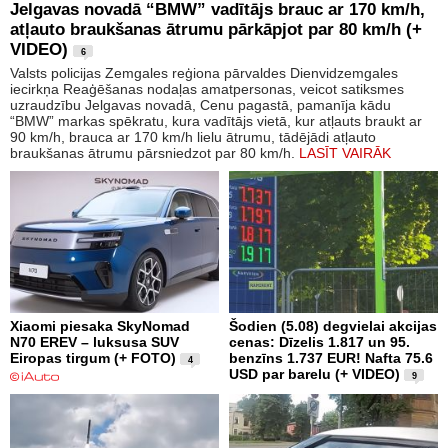
Jelgavas novadā “BMW” vadītājs brauc ar 170 km/h,
atļauto braukšanas ātrumu pārkāpjot par 80 km/h (+
VIDEO)
6
Valsts policijas Zemgales reģiona pārvaldes Dienvidzemgales
iecirkņa Reaģēšanas nodaļas amatpersonas, veicot satiksmes
uzraudzību Jelgavas novadā, Cenu pagastā, pamanīja kādu
“BMW” markas spēkratu, kura vadītājs vietā, kur atļauts braukt ar
90 km/h, brauca ar 170 km/h lielu ātrumu, tādējādi atļauto
braukšanas ātrumu pārsniedzot par 80 km/h.
LASĪT VAIRĀK
Xiaomi piesaka SkyNomad
Šodien (5.08) degvielai akcijas
N70 EREV – luksusa SUV
cenas: Dīzelis 1.817 un 95.
Eiropas tirgum (+ FOTO)
benzīns 1.737 EUR! Nafta 75.6
4
USD par barelu (+ VIDEO)
9