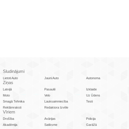
Sludinājumi
Lietoti Auto
Jauni Auto
Autonoma
Ziņas
Latvijā
Pasaulē
Izklaide
Moto
Velo
Uz Ūdens
Smagā Tehnika
Lauksaimniecība
Testi
Reklāmraksti
Redaktora Izvēle
Vīriem
Drošība
Avārijas
Policija
Akadēmija
Satiksme
Garāžā