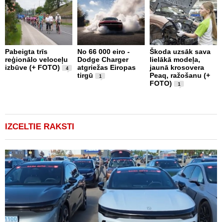
Pabeigta trīs
No 66 000 eiro -
Škoda uzsāk sava
A
reģionālo veloceļu
Dodge Charger
lielākā modeļa,
a
izbūve (+ FOTO)
atgriežas Eiropas
jaunā krosovera
p
4
tirgū
Peaq, ražošanu (+
d
1
FOTO)
1
IZCELTIE RAKSTI