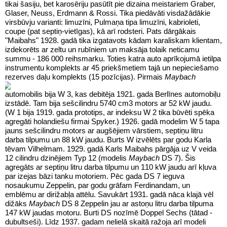
tikai šasiju, bet karosēriju pasūtīt pie dizaina meistariem Graber,
Glaser, Neuss, Erdmann & Rossi. Tika piedāvāti visdažādākie
virsbūvju varianti: limuzīni, Pulmaņa tipa limuzīni, kabrioleti,
coupe (pat septiņ-vietīgas), kā arī rodsteri. Pats dārgākais
"Maibahs" 1928. gadā tika izgatavots kādam karaliskam klientam,
izdekorēts ar zeltu un rubīniem un maksāja tolaik neticamu
summu - 186 000 reihsmarku. Toties katra auto aprīkojumā ietilpa
instrumentu komplekts ar 45 priekšmetiem tajā un nepieciešamo
rezerves daļu komplekts (15 pozīcijas).
Pirmais
Maybach
automobilis bija W 3, kas debitēja 1921. gada Berlīnes automobiļu
izstādē. Tam bija sešcilindru 5740 cm3 motors ar 52 kW jaudu.
(W 1 bija 1919. gada prototips, ar indeksu W 2 tika būvēti spēka
agregāti holandiešu firmai Spyker.) 1926. gadā modelim W 5 tapa
jauns sešcilindru motors ar augšējiem vārstiem, septiņu litru
darba tilpumu un 88 kW jaudu. Burts W izvēlēts par godu Karla
tēvam Vilhelmam. 1929. gadā Karls Maibahs pārgāja uz V veida
12 cilindru dzinējiem Typ 12 (modelis
Maybach
DS 7). Šis
agregāts ar septiņu litru darba tilpumu un 110 kW jaudu arī kļuva
par izejas bāzi tanku motoriem. Pēc gada DS 7 ieguva
nosaukumu Zeppelin, par godu grāfam Ferdinandam, un
emblēmu ar dirižabļa attēlu. Savukārt 1931. gadā nāca klajā vēl
dižāks
Maybach
DS 8 Zeppelin jau ar astoņu litru darba tilpuma
147 kW jaudas motoru. Burti DS nozīmē Doppel Sechs (tātad -
dubultseši). Līdz 1937. gadam nelielā skaitā ražoja arī modeli