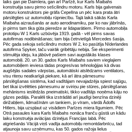
laiks gan pie Daimlera, gan arī Parīzē, kur Karls Maibahs
konstruēja savu pirmo sešcilindru motoru. Karls bija galvenais
motoru konstruktors pie grāfa Cepelīna un pēc kara prata ātri
pārslēgties uz automobiļu rūpniecību. Tajā laikā sākās Karla
Maibaha aizraušanās ar auto aerodinamiku, par ko nav jābrīnās,
jo pirms tam tika gūta pieredze ar lidaparātiem. Pirmo automobiļa
prototipu W 1 Karls uzbūvēja 1919. gadā - vēl pirms savas
autofirmas nodibināšanas; tam bija četrvietīgā Mercedes šasija.
Pēc gada sekoja sešcilindru motors W 2, ko pasūtīja Nīderlandes
autofirma Spyker, taču vairāk gribētāju nebija. Šie eksperimenti
stimulēja ideju, ka jābūvē pašiem savi augstākās klases
automobiļi. 20. un 30. gados Karls Maibahs saviem vieglajiem
automobiļiem ieviesa tādas progresīvas tehnoloģijas kā divas
augšējās sadales vārpstas, automātiski atslēdzams ventilators,
visu riteņu neatkarīgā piekare, kā arī ātra pārnesumu
pārslēgšanas sistēma, kad vadītājam nevajadzēja spiest sajūgu,
bet tikai izvēlēties pārnesumu ar sviriņu pie stūres, pārslēgšanas
mehānisms ieslēdzās pneimatiski, tikko vadītājs noņēma kāju no
gāzes pedāļa. Paralēli tika izstrādāti arī jaudīgi benzīna dzinēji
dirižabļiem, lidmašīnām un tankiem, jo vīram, vārdā Ādolfs
Hitlers, bija uzspļaut uz visādiem Parīzes miera līgumiem. Pēc
Otrā pasaules kara Karls Maibahs nonāca franču gūstā un kādu
laiku konstruēja aviācijas dzinējus Francijas labā. Pēc
atgriešanās Vācijā viņš vadīja automobiļu remontdarbnīcu, tad
atjaunoja savu uzņēmumu, kas 50. gados ražoja lielus