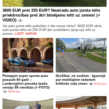
3600 EUR pret 255 EUR? Neatradu auto jumta telts
priekšrocības pret ātri būvējamo telti uz zemes! (+
VIDEO)
8
Vai auto jumta telts patiešām ir tās cenas vērta? 3600 EUR vērta
auto jumta telts vai 255 EUR ātri uzstādāmu (pop-up) telti uz
zemes.
LASĪT VAIRĀK
Pirmajam super sporta auto
Drošībai, ne sodiem - Igaunijā
pasaulē 60 gadi –
par mobilajiem radariem
Lamborghini piesaka īpašo
brīdinās ceļa zimes
12
versiju 99 vienībās (+ FOTO)
3