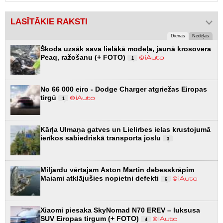
LASĪTĀKIE RAKSTI
Dienas
Nedēļas
Škoda uzsāk sava lielākā modeļa, jaunā krosovera
Peaq, ražošanu (+ FOTO)
1
No 66 000 eiro - Dodge Charger atgriežas Eiropas
tirgū
1
Kārļa Ulmaņa gatves un Lielirbes ielas krustojumā
ierīkos sabiedriskā transporta joslu
3
Miljardu vērtajam Aston Martin debesskrāpim
Maiami atklājušies nopietni defekti
6
Xiaomi piesaka SkyNomad N70 EREV – luksusa
SUV Eiropas tirgum (+ FOTO)
4