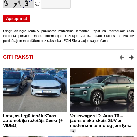
Stingri aizliegts iAuto.lv publicētos materiālus izmantot, kopēt vai reproducēt citos
interneta portālos, masu informācijas līdzekļos vai kā citādi rīkoties ar iAuto.lv
publicētajiem materiāliem bez rakstiskas EON SIA atļaujas saņemšanas.
CITI RAKSTI
Latvijas tirgū ienāk Ķīnas
Volkswagen ID. Aura T6 –
F
automobiļu ražotājs Zeekr (+
jauns elektriskais SUV ar
U
VIDEO)
modernām tehnoloģijām Ķīnai
1