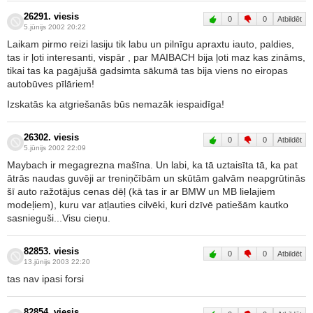
26291. viesis
0
0
Atbildēt
5.jūnijs 2002 20:22
Laikam pirmo reizi lasiju tik labu un pilnīgu apraxtu iauto, paldies,
tas ir ļoti interesanti, vispār , par MAIBACH bija ļoti maz kas zināms,
tikai tas ka pagājušā gadsimta sākumā tas bija viens no eiropas
autobūves pīlāriem!
Izskatās ka atgriešanās būs nemazāk iespaidīga!
26302. viesis
0
0
Atbildēt
5.jūnijs 2002 22:09
Maybach ir megagrezna mašīna. Un labi, ka tā uztaisīta tā, ka pat
ātrās naudas guvēji ar treniņčībām un skūtām galvām neapgrūtinās
šī auto ražotājus cenas dēļ (kā tas ir ar BMW un MB lielajiem
modeļiem), kuru var atļauties cilvēki, kuri dzīvē patiešām kautko
sasnieguši...Visu cieņu.
82853. viesis
0
0
Atbildēt
13.jūnijs 2003 22:20
tas nav ipasi forsi
82854. viesis