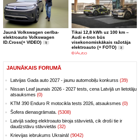
Jaunā Volkswagen cerība-
Tikai 12,8 kWh uz 100 km –
elektroauto Volkswagen
Audi e-tron būs
ID.Cross(+ VIDEO)
visekonomiskākais ražotāja
5
elektroauto (+ FOTO)
3
JAUNĀKAIS FORUMĀ
Latvijas Gada auto 2027 - jaunu automobiļu konkurss
(39)
Nissan Leaf jaunais 2026 - 2027 tests, cena Latvijā un lietotāju
atsauksmes
(0)
KTM 390 Enduro R motocikla tests 2026, atsauksmes
(0)
Šofera dienasgrāmata.
(5308)
Latvijā sadeg elektroauto biroja stāvvietā, cik droši tie ir
daudzstāvu stāvvietās
(32)
Krievijas iebrukums Ukrainā!
(9042)