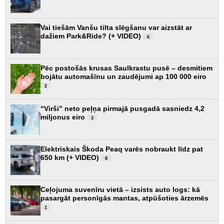
Vai tiešām Vanšu tilta slēgšanu var aizstāt ar
dažiem Park&Ride? (+ VIDEO)
6
Pēc postošās krusas Saulkrastu pusē – desmitiem
bojātu automašīnu un zaudējumi ap 100 000 eiro
2
“Virši” neto peļņa pirmajā pusgadā sasniedz 4,2
miljonus eiro
3
Elektriskais Škoda Peaq varēs nobraukt līdz pat
650 km (+ VIDEO)
8
Ceļojuma suvenīru vietā – izsists auto logs: kā
pasargāt personīgās mantas, atpūšoties ārzemēs
1