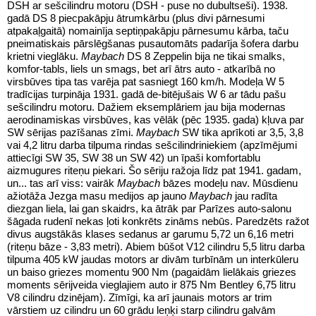
DSH ar sešcilindru motoru (DSH - puse no dubultseši). 1938.
gadā DS 8 piecpakāpju ātrumkārbu (plus divi pārnesumi
atpakaļgaitā) nomainīja septiņpakāpju pārnesumu kārba, taču
pneimatiskais pārslēgšanas pusautomāts padarīja šofera darbu
krietni vieglāku.
Maybach
DS 8 Zeppelin bija ne tikai smalks,
komfor-tabls, liels un smags, bet arī ātrs auto - atkarībā no
virsbūves tipa tas varēja pat sasniegt 160 km/h. Modeļa W 5
tradīcijas turpināja 1931. gadā de-bitējušais W 6 ar tādu pašu
sešcilindru motoru. Dažiem eksemplāriem jau bija modernas
aerodinamiskas virsbūves, kas vēlāk (pēc 1935. gada) kļuva par
SW sērijas pazīšanas zīmi.
Maybach
SW tika aprīkoti ar 3,5, 3,8
vai 4,2 litru darba tilpuma rindas sešcilindriniekiem (apzīmējumi
attiecīgi SW 35, SW 38 un SW 42) un īpaši komfortablu
aizmugures riteņu piekari. Šo sēriju ražoja līdz pat 1941. gadam,
un... tas arī viss: vairāk
Maybach
bāzes modeļu nav.
Mūsdienu
ažiotāža
Jezga masu medijos ap jauno
Maybach
jau radīta
diezgan liela, lai gan skaidrs, ka ātrāk par Parīzes auto-salonu
šāgada rudenī nekas ļoti konkrēts zināms nebūs. Paredzēts ražot
divus augstākās klases sedanus ar garumu 5,72 un 6,16 metri
(riteņu bāze - 3,83 metri). Abiem būšot V12 cilindru 5,5 litru darba
tilpuma 405 kW jaudas motors ar divām turbīnām un interkūleru
un baiso griezes momentu 900 Nm (pagaidām lielākais griezes
moments sērijveida vieglajiem auto ir 875 Nm Bentley 6,75 litru
V8 cilindru dzinējam). Zīmīgi, ka arī jaunais motors ar trim
vārstiem uz cilindru un 60 grādu leņķi starp cilindru galvām