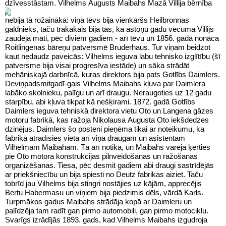
dzīvesstāstam.
Vilhelms Augusts Maibahs
Mazā Villija bērnība
nebija tā rožainākā: viņa tēvs bija vienkāršs Heilbronnas
galdnieks, taču trakākais bija tas, ka astoņu gadu vecumā Villijs
zaudēja māti, pēc diviem gadiem - arī tēvu un 1856. gadā nonāca
Roitlingenas bāreņu patversmē Bruderhaus. Tur viņam beidzot
kaut nedaudz paveicās: Vilhelms ieguva labu tehnisko izglītību (šī
patversme bija visai progresīva iestāde) un sāka strādāt
mehāniskajā darbnīcā, kuras direktors bija pats Gotlībs Daimlers.
Deviņpadsmitgadī-gais Vilhelms Maibahs kļuva par Daimlera
labāko skolnieku, palīgu un arī draugu. Neraugoties uz 12 gadu
starpību, abi kļuva tikpat kā nešķirami. 1872. gadā Gotlībs
Daimlers ieguva tehniskā direktora vietu Oto un Langena gāzes
motoru fabrikā, kas ražoja Nikolausa Augusta Oto iekšdedzes
dzinējus. Daimlers šo posteni pieņēma tikai ar noteikumu, ka
fabrikā atradīsies vieta arī viņa draugam un asistentam
Vilhelmam Maibaham. Tā arī notika, un Maibahs varēja ķerties
pie Oto motora konstrukcijas pilnveidošanas un ražošanas
organizēšanas. Tiesa, pēc desmit gadiem abi draugi sastrīdējās
ar priekšniecību un bija spiesti no Deutz fabrikas aiziet. Taču
tobrīd jau Vilhelms bija stingri nostājies uz kājām, apprecējis
Bertu Habermasu un viņiem bija piedzimis dēls, vārdā Karls.
Turpmākos gadus Maibahs strādāja kopā ar Daimleru un
palīdzēja tam radīt gan pirmo automobili, gan pirmo motociklu.
Svarīgs izrādījās 1893. gads, kad Vilhelms Maibahs izgudroja