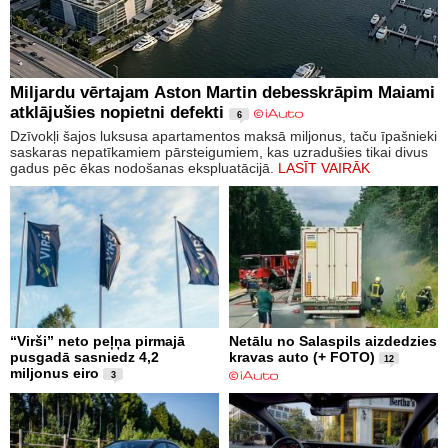
Miljardu vērtajam Aston Martin debesskrāpim Maiami
atklājušies nopietni defekti
6
Dzīvokļi šajos luksusa apartamentos maksā miljonus, taču īpašnieki
saskaras nepatīkamiem pārsteigumiem, kas uzradušies tikai divus
gadus pēc ēkas nodošanas ekspluatācijā.
LASĪT VAIRĀK
“Virši” neto peļņa pirmajā
Netālu no Salaspils aizdedzies
pusgadā sasniedz 4,2
kravas auto (+ FOTO)
12
miljonus eiro
3