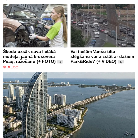
Škoda uzsāk sava lielākā
Vai tiešām Vanšu tilta
modeļa, jaunā krosovera
slēgšanu var aizstāt ar dažiem
Peaq, ražošanu (+ FOTO)
Park&Ride? (+ VIDEO)
1
6