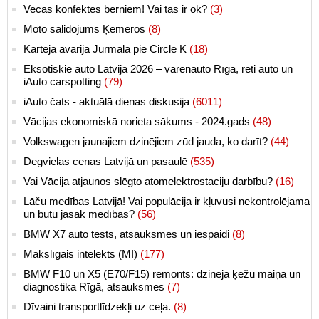
Vecas konfektes bērniem! Vai tas ir ok?
(3)
Moto salidojums Ķemeros
(8)
Kārtējā avārija Jūrmalā pie Circle K
(18)
Eksotiskie auto Latvijā 2026 – varenauto Rīgā, reti auto un
iAuto carspotting
(79)
iAuto čats - aktuālā dienas diskusija
(6011)
Vācijas ekonomiskā norieta sākums - 2024.gads
(48)
Volkswagen jaunajiem dzinējiem zūd jauda, ko darīt?
(44)
Degvielas cenas Latvijā un pasaulē
(535)
Vai Vācija atjaunos slēgto atomelektrostaciju darbību?
(16)
Lāču medības Latvijā! Vai populācija ir kļuvusi nekontrolējama
un būtu jāsāk medības?
(56)
BMW X7 auto tests, atsauksmes un iespaidi
(8)
Makslīgais intelekts (MI)
(177)
BMW F10 un X5 (E70/F15) remonts: dzinēja ķēžu maiņa un
diagnostika Rīgā, atsauksmes
(7)
Dīvaini transportlīdzekļi uz ceļa.
(8)