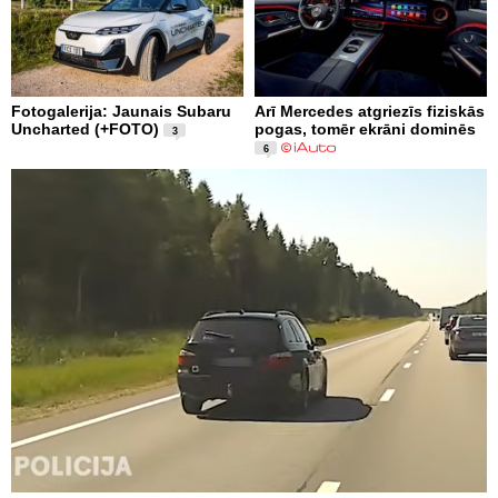
Fotogalerija: Jaunais Subaru
Arī Mercedes atgriezīs fiziskās
Uncharted (+FOTO)
pogas, tomēr ekrāni dominēs
3
6