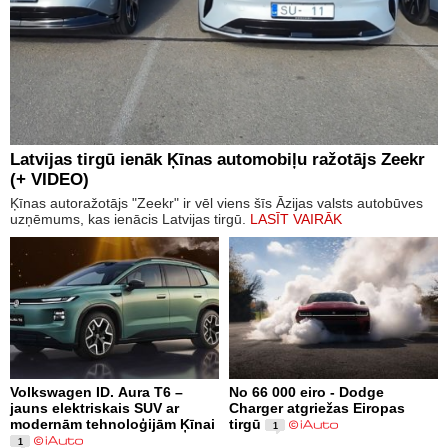
Latvijas tirgū ienāk Ķīnas automobiļu ražotājs Zeekr
(+ VIDEO)
Ķīnas autoražotājs "Zeekr" ir vēl viens šīs Āzijas valsts autobūves
uzņēmums, kas ienācis Latvijas tirgū.
LASĪT VAIRĀK
Volkswagen ID. Aura T6 –
No 66 000 eiro - Dodge
jauns elektriskais SUV ar
Charger atgriežas Eiropas
modernām tehnoloģijām Ķīnai
tirgū
1
1