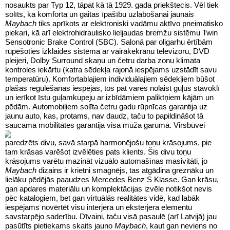
nosaukts par Typ 12, tāpat kā tā 1929. gada priekštecis. Vēl tiek
solīts, ka komforta un gaitas īpašību uzlabošanai jaunais
Maybach
tiks aprīkots ar elektroniski vadāmu aktīvo pneimatisko
piekari, kā arī elektrohidraulisko lieljaudas bremžu sistēmu Twin
Sensotronic Brake Control (SBC). Salonā par oligarhu ērtībām
rūpēšoties izklaides sistēma ar vairākekrānu televizoru, DVD
pleijeri, Dolby Surround skaņu un četru darba zonu klimata
kontroles iekārtu (katra sēdekļa rajonā iespējams uzstādīt savu
temperatūru). Komfortablajiem individuālajiem sēdekļiem būšot
plašas regulēšanas iespējas, tos pat varēs nolaist guļus stāvoklī
un ierīkot īstu guļamkupeju ar izbīdāmiem paliktņiem kājām un
pēdām. Automobiļiem solīta četru gadu rūpnīcas garantija uz
jaunu auto, kas, protams, nav daudz, taču to papildināšot tā
saucamā mobilitātes garantija visa mūža garumā.
Virsbūvei
paredzēts divu, savā starpā harmonējošu toņu krāsojums, pie
tam krāsas varēšot izvēlēties pats klients. Šis divu toņu
krāsojums varētu mazināt vizuālo automašīnas masivitāti, jo
Maybach
dizains ir krietni smagnējs, tas atgādina greznāku un
lielāku pēdējās paaudzes Mercedes Benz S Klasse. Gan krāsu,
gan apdares materiālu un komplektācijas izvēle notikšot nevis
pēc katalogiem, bet gan virtuālās realitātes vidē, kad labāk
iespējams novērtēt visu interjera un eksterjera elementu
savstarpējo saderību. Dīvaini, taču visā pasaulē (arī Latvijā) jau
pasūtīts pietiekams skaits jauno
Maybach
, kaut gan neviens no