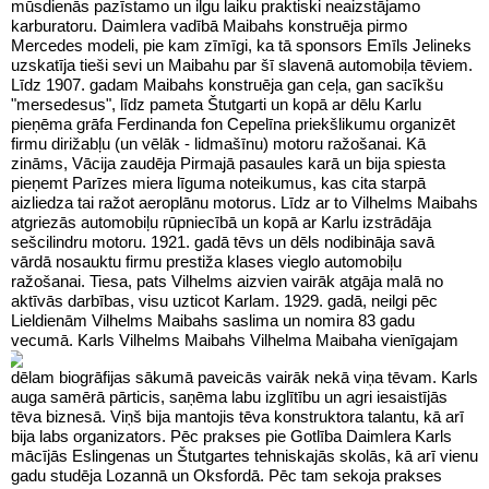
mūsdienās pazīstamo un ilgu laiku praktiski neaizstājamo
karburatoru. Daimlera vadībā Maibahs konstruēja pirmo
Mercedes modeli, pie kam zīmīgi, ka tā sponsors Emīls Jelineks
uzskatīja tieši sevi un Maibahu par šī slavenā automobiļa tēviem.
Līdz 1907. gadam Maibahs konstruēja gan ceļa, gan sacīkšu
"mersedesus", līdz pameta Štutgarti un kopā ar dēlu Karlu
pieņēma grāfa Ferdinanda fon Cepelīna priekšlikumu organizēt
firmu dirižabļu (un vēlāk - lidmašīnu) motoru ražošanai. Kā
zināms, Vācija zaudēja Pirmajā pasaules karā un bija spiesta
pieņemt Parīzes miera līguma noteikumus, kas cita starpā
aizliedza tai ražot aeroplānu motorus. Līdz ar to Vilhelms Maibahs
atgriezās automobiļu rūpniecībā un kopā ar Karlu izstrādāja
sešcilindru motoru. 1921. gadā tēvs un dēls nodibināja savā
vārdā nosauktu firmu prestiža klases vieglo automobiļu
ražošanai. Tiesa, pats Vilhelms aizvien vairāk atgāja malā no
aktīvās darbības, visu uzticot Karlam. 1929. gadā, neilgi pēc
Lieldienām Vilhelms Maibahs saslima un nomira 83 gadu
vecumā.
Karls Vilhelms Maibahs
Vilhelma Maibaha vienīgajam
dēlam biogrāfijas sākumā paveicās vairāk nekā viņa tēvam. Karls
auga samērā pārticis, saņēma labu izglītību un agri iesaistījās
tēva biznesā. Viņš bija mantojis tēva konstruktora talantu, kā arī
bija labs organizators. Pēc prakses pie Gotlība Daimlera Karls
mācījās Eslingenas un Štutgartes tehniskajās skolās, kā arī vienu
gadu studēja Lozannā un Oksfordā. Pēc tam sekoja prakses