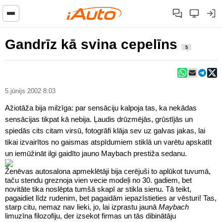
Gandrīz kā svina cepelīns
5
5.jūnijs 2002 8:03
Ažiotāža bija milzīga: par sensāciju kalpoja tas, ka nekādas
sensācijas tikpat kā nebija. Ļaudis drūzmējās, grūstījās un
spiedās cits citam virsū, fotogrāfi klāja sev uz galvas jakas, lai
tikai izvairītos no gaismas atspīdumiem stiklā un varētu apskatīt
un iemūžināt ilgi gaidīto jauno Maybach prestiža sedanu.
Ženēvas autosalona apmeklētāji bija cerējuši to aplūkot tuvumā,
taču stendu greznoja vien vecie modeļi no 30. gadiem, bet
novitāte tika noslēpta tumšā skapī ar stikla sienu. Tā teikt,
pagaidiet līdz rudenim, bet pagaidām iepazīstieties ar vēsturi! Tas,
starp citu, nemaz nav lieki, jo, lai izprastu jaunā
Maybach
limuzīna filozofiju, der izsekot firmas un tās dibinātāju