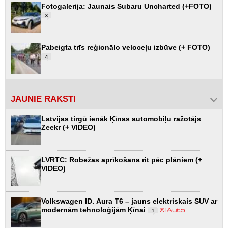
Fotogalerija: Jaunais Subaru Uncharted (+FOTO)
3
Pabeigta trīs reģionālo veloceļu izbūve (+ FOTO)
4
JAUNIE RAKSTI
Latvijas tirgū ienāk Ķīnas automobiļu ražotājs
Zeekr (+ VIDEO)
LVRTC: Robežas aprīkošana rit pēc plāniem (+
VIDEO)
Volkswagen ID. Aura T6 – jauns elektriskais SUV ar
modernām tehnoloģijām Ķīnai
1