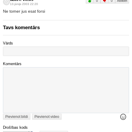
0
0
Atbildēt
13.jūnijs 2003 22:20
Ne tomer jus esat forsi
Tavs komentārs
Vārds
Komentārs
Pievienot bildi
Pievienot video
Drošības kods