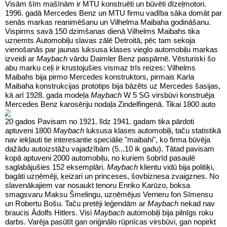
Visām šīm mašīnām ir MTU konstruēti un būvēti dīzeļmotori.
1996. gadā Mercedes Benz un MTU firmu vadība sāka domāt par
senās markas reanimēšanu un Vilhelma Maibaha godināšanu.
Vispirms savā 150 dzimšanas dienā Vilhelms Maibahs tika
uzņemts Automobiļu slavas zālē Detroitā, pēc tam sekoja
vienošanās par jaunas luksusa klases vieglo automobiļu markas
izveidi ar
Maybach
vārdu Daimler Benz paspārnē. Vēsturiski šo
abu marku ceļi ir krustojušies vismaz trīs reizes: Vilhelms
Maibahs bija pirmo Mercedes konstruktors, pirmais Karla
Maibaha konstrukcijas prototips bija bāzēts uz Mercedes šasijas,
kā arī 1928. gada modeļa
Maybach
W 5 SG virsbūvi konstruēja
Mercedes Benz karosēriju nodaļa Zindelfingenā.
Tikai 1800 auto
20 gados Pavisam no 1921. līdz 1941. gadam tika pārdoti
aptuveni 1800
Maybach
luksusa klases automobiļi, taču statistikā
nav iekļauti tie interesantie speciālie "maibahi", ko firma būvēja
dažādu autoizstāžu vajadzībām (5...10 ik gadu). Tātad pavisam
kopā aptuveni 2000 automobiļu, no kuriem šobrīd pasaulē
saglabājušies 152 eksemplāri.
Maybach
klientu vidū bija politiķi,
bagāti uzņēmēji, ķeizari un princeses, šovbiznesa zvaigznes. No
slavenākajiem var nosaukt tenoru Enriko Karūzo, boksa
smagsvaru Maksu Šmelingu, uzņēmējus Verneru fon Sīmensu
un Robertu Bošu. Taču pretēji leģendām ar
Maybach
nekad nav
braucis Ādolfs Hitlers. Visi
Maybach
automobiļi bija pilnīgs roku
darbs. Varēja pasūtīt gan oriģinālo rūpnīcas virsbūvi, gan nopirkt