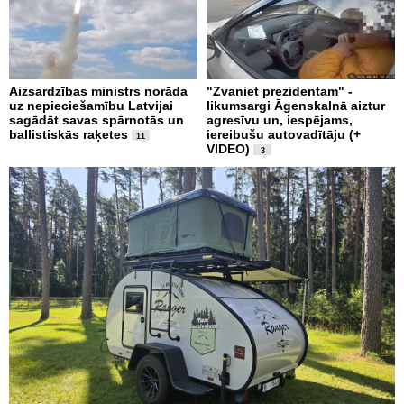
Aizsardzības ministrs norāda
"Zvaniet prezidentam" -
uz nepieciešamību Latvijai
likumsargi Āgenskalnā aiztur
sagādāt savas spārnotās un
agresīvu un, iespējams,
ballistiskās raķetes
iereibušu autovadītāju (+
11
VIDEO)
3