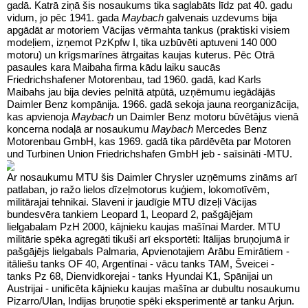
gadā. Katrā ziņā šis nosaukums tika saglabāts līdz pat 40. gadu
vidum, jo pēc 1941. gada
Maybach
galvenais uzdevums bija
apgādāt ar motoriem Vācijas vērmahta tankus (praktiski visiem
modeļiem, izņemot PzKpfw I, tika uzbūvēti aptuveni 140 000
motoru) un krīgsmarīnes ātrgaitas kaujas kuterus. Pēc Otrā
pasaules kara Maibaha firma kādu laiku saucās
Friedrichshafener Motorenbau, tad 1960. gadā, kad Karls
Maibahs jau bija devies pelnītā atpūtā, uzņēmumu iegādājās
Daimler Benz kompānija. 1966. gadā sekoja jauna reorganizācija,
kas apvienoja
Maybach
un Daimler Benz motoru būvētājus vienā
koncerna nodaļā ar nosaukumu
Maybach
Mercedes Benz
Motorenbau GmbH, kas 1969. gadā tika pārdēvēta par Motoren
und Turbinen Union Friedrichshafen GmbH jeb - saīsināti -MTU.
Ar nosaukumu MTU šis Daimler Chrysler uzņēmums zināms arī
patlaban, jo ražo lielos dīzeļmotorus kuģiem, lokomotīvēm,
militārajai tehnikai. Slaveni ir jaudīgie MTU dīzeļi Vācijas
bundesvēra tankiem Leopard 1, Leopard 2, pašgājējam
lielgabalam PzH 2000, kājnieku kaujas mašīnai Marder. MTU
militārie spēka agregāti tikuši arī eksportēti: Itālijas bruņojumā ir
pašgājējs lielgabals Palmaria, Apvienotajiem Arābu Emirātiem -
itāliešu tanks OF 40, Argentīnai - vācu tanks TAM, Šveicei -
tanks Pz 68, Dienvidkorejai - tanks Hyundai K1, Spānijai un
Austrijai - unificēta kājnieku kaujas mašīna ar dubultu nosaukumu
Pizarro/Ulan, Indijas bruņotie spēki eksperimentē ar tanku Arjun.